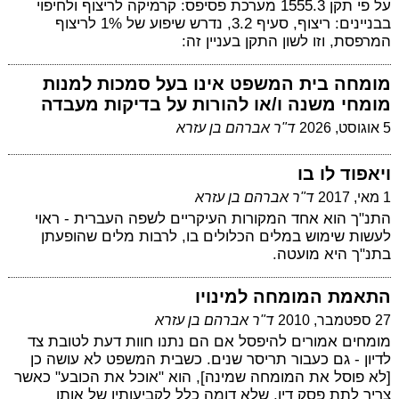
על פי תקן 1555.3 מערכת פסיפס: קרמיקה לריצוף ולחיפוי
בבניינים: ריצוף, סעיף 3.2, נדרש שיפוע של 1% לריצוף
המרפסת, וזו לשון התקן בעניין זה:
מומחה בית המשפט אינו בעל סמכות למנות
מומחי משנה ו/או להורות על בדיקות מעבדה
5 אוגוסט, 2026
ד"ר אברהם בן עזרא
ויאפוד לו בו
1 מאי, 2017
ד"ר אברהם בן עזרא
התנ"ך הוא אחד המקורות העיקריים לשפה העברית - ראוי
לעשות שימוש במלים הכלולים בו, לרבות מלים שהופעתן
בתנ"ך היא מועטה.
התאמת המומחה למינויו
27 ספטמבר, 2010
ד"ר אברהם בן עזרא
מומחים אמורים להיפסל אם הם נתנו חוות דעת לטובת צד
לדיון - גם כעבור תריסר שנים. כשבית המשפט לא עושה כן
[לא פוסל את המומחה שמינה], הוא "אוכל את הכובע" כאשר
צריך לתת פסק דין, שלא דומה כלל לקביעותיו של אותו