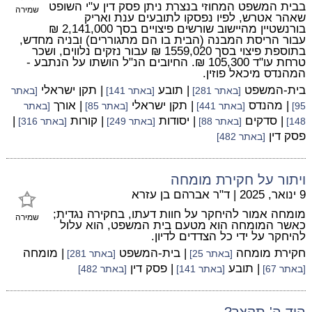
בבית המשפט המחוזי בנצרת ניתן פסק דין ע"י השופט
שמירה
שאהר אטרש, לפיו נפסקו לתובעים ענת ואריק
בורנשטיין מהיישוב שורשים פיצויים בסך 2,141,000 ₪
עבור הריסת המבנה (הבית בו הם מתגוררים) ובניה מחדש,
בתוספת פיצוי בסך 1559,020 ₪ עבור נזקים נלווים, ושכר
טרחת עו"ד 105,300 ₪. החיובים הנ"ל הושתו על הנתבע -
המהנדס מיכאל פוזין.
בית-המשפט
| תובע
| תקן ישראלי
[באתר 281]
[באתר 141]
[באתר
| מהנדס
| תקן ישראלי
| אורך
95]
[באתר 441]
[באתר 85]
[באתר
| סדקים
| יסודות
| קורות
|
148]
[באתר 88]
[באתר 249]
[באתר 316]
פסק דין
[באתר 482]
ויתור על חקירת מומחה
9 ינואר, 2025
|
ד"ר אברהם בן עזרא
מומחה אמור להיחקר על חוות דעתו, בחקירה נגדית;
שמירה
כאשר המומחה הוא מטעם בית המשפט, הוא עלול
להיחקר על ידי כל הצדדים לדיון.
חקירת מומחה
| בית-המשפט
| מומחה
[באתר 25]
[באתר 281]
| תובע
| פסק דין
[באתר 67]
[באתר 141]
[באתר 482]
היד ה' תקצר?