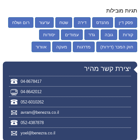
תגיות מובילות
פסק דין
מהנדס
דירה
שטח
ערעור
רום ושלח
קורות
גובה
גדר
עמודים
יסודות
חוק המכר (דירות)
מדרגות
מעקה
אוורור
יצירת קשר מהיר
04-8678417
04-8642012
052-6010262
avram@benezra.co.il
052-4387878
yoel@benezra.co.il