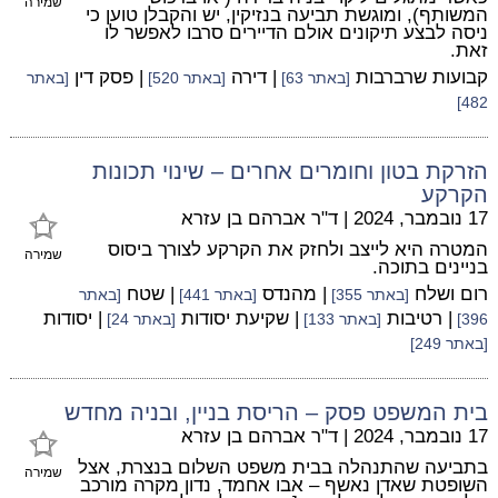
שמירה
המשותף), ומוגשת תביעה בנזיקין, יש והקבלן טוען כי
ניסה לבצע תיקונים אולם הדיירים סרבו לאפשר לו
זאת.
קבועות שרברבות
| דירה
| פסק דין
[באתר 63]
[באתר 520]
[באתר
482]
הזרקת בטון וחומרים אחרים – שינוי תכונות
הקרקע
17 נובמבר, 2024
|
ד"ר אברהם בן עזרא
המטרה היא לייצב ולחזק את הקרקע לצורך ביסוס
שמירה
בניינים בתוכה.
רום ושלח
| מהנדס
| שטח
[באתר 355]
[באתר 441]
[באתר
| רטיבות
| שקיעת יסודות
| יסודות
396]
[באתר 133]
[באתר 24]
[באתר 249]
בית המשפט פסק – הריסת בניין, ובניה מחדש
17 נובמבר, 2024
|
ד"ר אברהם בן עזרא
בתביעה שהתנהלה בבית משפט השלום בנצרת, אצל
שמירה
השופטת שאדן נאשף – אבו אחמד, נדון מקרה מורכב