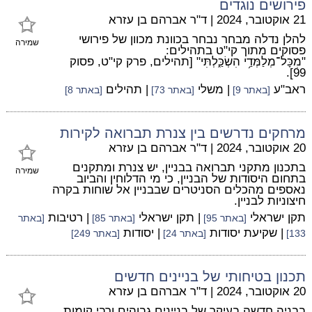
פירושים נוגדים
21 אוקטובר, 2024
|
ד"ר אברהם בן עזרא
להלן נדלה מבחר נבחר בכוונת מכוון של פירושי
שמירה
פסוקים מתוך קי"ט בתהילים:
"מִכָּל־מְלַמְּדַ֥י הִשְׂכַּ֑לְתִּי" [תהילים, פרק קי"ט, פסוק
99].
ראב"ע
| משלי
| תהילים
[באתר 9]
[באתר 73]
[באתר 8]
מרחקים נדרשים בין צנרת תברואה לקירות
20 אוקטובר, 2024
|
ד"ר אברהם בן עזרא
בתכנון מתקני תברואה בבניין, יש צנרת ומתקנים
שמירה
בתחום היסודות של הבניין, כי מי הדלוחין והביוב
נאספים מהכלים הסניטרים שבבניין אל שוחות בקרה
חיצוניות לבניין.
תקן ישראלי
| תקן ישראלי
| רטיבות
[באתר 95]
[באתר 85]
[באתר
| שקיעת יסודות
| יסודות
133]
[באתר 24]
[באתר 249]
תכנון בטיחותי של בניינים חדשים
20 אוקטובר, 2024
|
ד"ר אברהם בן עזרא
בבניה חדשה בעיקר של בניינים גבוהים ורבי קומות,