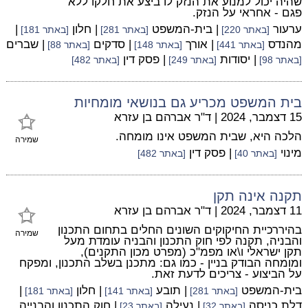
שהיה יכול למנוע את הנזק לו ביצע את חלקו ללא
פגם - אחראי על הנזק.
ערעור
| בית-המשפט
| חלון
|
[באתר 220]
[באתר 281]
[באתר 181]
מהנדס
| אורך
| סדקים
| שברים
[באתר 441]
[באתר 148]
[באתר 88]
| יסודות
| פסק דין
[באתר 98]
[באתר 249]
[באתר 482]
בית המשפט מכריע גם בנושאי מומחיות
15 דצמבר, 2024
|
ד"ר אברהם בן עזרא
הלכה היא, שבית המשפט אינו מומחה.
שמירה
מינוי
| פסק דין
[באתר 40]
[באתר 482]
תקנה אינה תקן
11 דצמבר, 2024
|
ד"ר אברהם בן עזרא
בהיררכיית החיקוקים השונים החלים בתחום התכנון
שמירה
והבניה, תקנה לפי חוק התכנון והבניה עומדת מעל
תקן ישראלי ו\או מפמ"כ (מפרט מכון התקנים),
ומומחה הבודק בניין - כמו גם: מתכנן בשלב התכנון, ומפקח
על הביצוע - צריכים לדעת זאת.
בית-המשפט
| תובע
| חלון
|
[באתר 281]
[באתר 141]
[באתר 181]
דלת כניסה
| נעילה
| חוק התכנון והבנייה
[באתר 32]
[באתר 23]