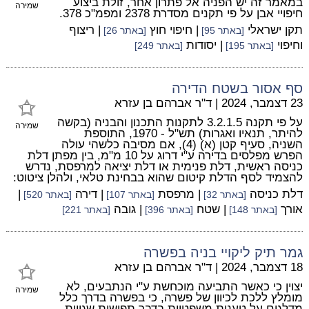
במאמר זה יש הפניה אל פתרון אחר, זולת ביצוע
שמירה
חיפויי אבן על פי תקנים מסדרת 2378 ומפמ"כ 378.
תקן ישראלי
| חיפוי חוץ
| ריצוף
[באתר 95]
[באתר 26]
וחיפוי
| יסודות
[באתר 195]
[באתר 249]
סף אסור בשטח הדירה
23 דצמבר, 2024
|
ד"ר אברהם בן עזרא
על פי תקנה 3.2.1.5 לתקנות התכנון והבניה (בקשה
שמירה
להיתר, תנאיו ואגרות) תש"ל - 1970, התוספת
השניה, סעיף קטן (א) (4), אם מסיבה כלשהי עולה
הפרש מפלסים בדירה ע"י דרוג על 10 מ"מ, בין מפתן דלת
כניסה ראשית, דלת פנימית או דלת יציאה למרפסת, נדרש
להצמיד לסף הדלת קיטום שהוא בבחינת טלאי, ולהלן ציטוט:
דלת כניסה
| מרפסת
| דירה
|
[באתר 32]
[באתר 107]
[באתר 520]
אורך
| שטח
| גובה
[באתר 148]
[באתר 396]
[באתר 221]
גמר תיק ליקויי בניה בפשרה
18 דצמבר, 2024
|
ד"ר אברהם בן עזרא
יצוין כי כאשר התביעה מוכחשת ע"י הנתבעים, לא
שמירה
מומלץ ללכת לכיוון של פשרה, כי בפשרה בדרך כלל
מדלגים על טענות משפטיות בדבר תפישות שגויות