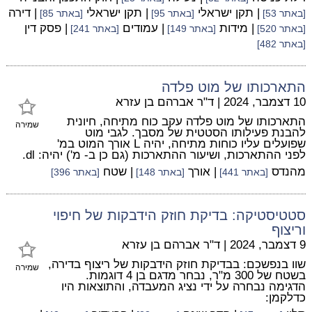
| תקן ישראלי
| תקן ישראלי
| דירה
[באתר 53]
[באתר 95]
[באתר 85]
| מידות
| עמודים
| פסק דין
[באתר 520]
[באתר 149]
[באתר 241]
[באתר 482]
התארכותו של מוט פלדה
10 דצמבר, 2024
|
ד"ר אברהם בן עזרא
התארכותו של מוט פלדה עקב כוח מתיחה, חיונית
שמירה
להבנת פעילותו הסטטית של מסבך. לגבי מוט
שפועלים עליו כוחות מתיחה, יהיה L אורך המוט במ'
לפני ההתארכות, ושיעור ההתארכות (גם כן ב- מ') יהיה: dl.
מהנדס
| אורך
| שטח
[באתר 441]
[באתר 148]
[באתר 396]
סטטיסטיקה: בדיקת חוזק הידבקות של חיפוי
וריצוף
9 דצמבר, 2024
|
ד"ר אברהם בן עזרא
שוו בנפשכם: בבדיקת חוזק הידבקות של ריצוף בדירה,
שמירה
בשטח של 300 מ"ר, נבחר מדגם בן 4 דוגמות.
הדגימה נבחרה על ידי נציג המעבדה, והתוצאות היו
כדלקמן: