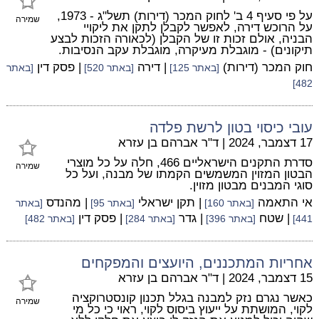
על פי סעיף 4 ב' לחוק המכר (דירות) תשל"ג - 1973,
שמירה
על הרוכש דירה, לאפשר לקבלן לתקן את ליקויי
הבניה, אולם זכות זו של הקבלן (לכאורה הזכות לבצע
תיקונים) - מוגבלת מעיקרה, מוגבלת עקב הנסיבות.
חוק המכר (דירות)
| דירה
| פסק דין
[באתר 125]
[באתר 520]
[באתר
482]
עובי כיסוי בטון לרשת פלדה
17 דצמבר, 2024
|
ד"ר אברהם בן עזרא
סדרת התקנים הישראליים 466, חלה על כל מוצרי
שמירה
הבטון המזוין המשמשים הקמתו של מבנה, ועל כל
סוגי המבנים מבטון מזוין.
אי התאמה
| תקן ישראלי
| מהנדס
[באתר 160]
[באתר 95]
[באתר
| שטח
| גדר
| פסק דין
441]
[באתר 396]
[באתר 284]
[באתר 482]
אחריות המתכננים, היועצים והמפקחים
15 דצמבר, 2024
|
ד"ר אברהם בן עזרא
כאשר נגרם נזק למבנה בגלל תכנון קונסטרוקציה
שמירה
לקוי, המושתת על ייעוץ ביסוס לקוי, ראוי כי כל מי