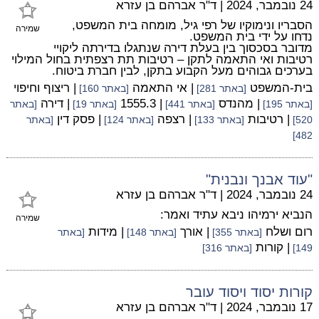
24 נובמבר, 2024
|
ד"ר אברהם בן עזרא
הסבריו ונימוקיו של רפי גיל, מומחה בית המשפט,
שמירה
נדחו על ידי בית המשפט.
מדובר בסכסוך בין בעלת דירה שנתגלו בדירתה ליקויי
רטיבות ואי התאמה לתקן – רטיבות תת רצפתית בחול המילוי
בערכים גבוהים מעל הקבוע בתקן, לבין חברת ביטוח.
בית-המשפט
| אי התאמה
| ריצוף וחיפוי
[באתר 281]
[באתר 160]
| מהנדס
| 1555.3
| דירה
[באתר 195]
[באתר 441]
[באתר 19]
[באתר
| רטיבות
| רצפה
| פסק דין
520]
[באתר 133]
[באתר 124]
[באתר
482]
"עוד אבנך ונבנית"
24 נובמבר, 2024
|
ד"ר אברהם בן עזרא
הנביא ירמיהו ניבא עתיד ואמר:
שמירה
רום ושלח
| אורך
| מידות
[באתר 355]
[באתר 148]
[באתר
| קורות
149]
[באתר 316]
קורות יסוד ויסוד עובר
17 נובמבר, 2024
|
ד"ר אברהם בן עזרא