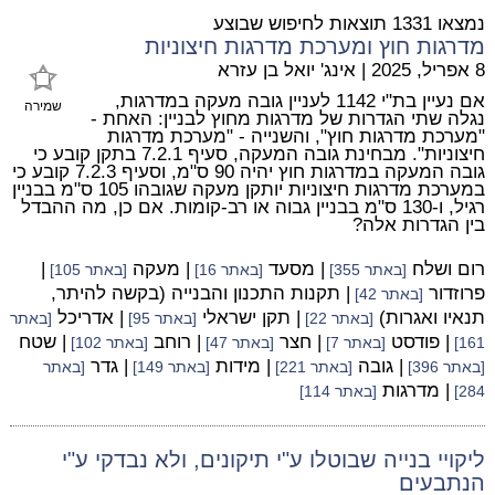
נמצאו 1331 תוצאות לחיפוש שבוצע
מדרגות חוץ ומערכת מדרגות חיצוניות
8 אפריל, 2025
|
אינג' יואל בן עזרא
אם נעיין בת"י 1142 לעניין גובה מעקה במדרגות,
שמירה
נגלה שתי הגדרות של מדרגות מחוץ לבניין: האחת -
"מערכת מדרגות חוץ", והשנייה - "מערכת מדרגות
חיצוניות". מבחינת גובה המעקה, סעיף 7.2.1 בתקן קובע כי
גובה המעקה במדרגות חוץ יהיה 90 ס"מ, וסעיף 7.2.3 קובע כי
במערכת מדרגות חיצוניות יותקן מעקה שגובהו 105 ס"מ בבניין
רגיל, ו-130 ס"מ בבניין גבוה או רב-קומות. אם כן, מה ההבדל
בין הגדרות אלה?
רום ושלח
| מסעד
| מעקה
|
[באתר 355]
[באתר 16]
[באתר 105]
פרוזדור
| תקנות התכנון והבנייה (בקשה להיתר,
[באתר 42]
תנאיו ואגרות)
| תקן ישראלי
| אדריכל
[באתר 22]
[באתר 95]
[באתר
| פודסט
| חצר
| רוחב
| שטח
161]
[באתר 7]
[באתר 47]
[באתר 102]
| גובה
| מידות
| גדר
[באתר 396]
[באתר 221]
[באתר 149]
[באתר
| מדרגות
284]
[באתר 114]
ליקויי בנייה שבוטלו ע"י תיקונים, ולא נבדקי ע"י
הנתבעים