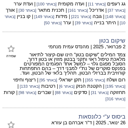
גג רעפים
| ועדה מקומית
| ועדת ערר
[באתר 11]
[באתר 100]
| אדריכל
| תכנית מתאר
| אורך
[באתר 37]
[באתר 161]
[באתר 30]
| גובה
| מידות
| קו בניין
[באתר 148]
[באתר 221]
[באתר 149]
[באתר
| היתר בנייה
| ערר
10]
[באתר 39]
[באתר 50]
שיקום בטון
2 פברואר, 2025
|
מהנדס עמית מנחמי
צמד המילים "שיקום בטון" הינו שם-קיצור לתיאור
שמירה
מלאכת טיפול ראוי ותקני בבטון מזוין או בטון דרוך,
הסובל מפגם גלוי – למשל אחד הפגמים המפורטים
בפנקס סוקרים של נת"י למבני דרך – בהם התפתחות
קורוזיבית בברזלי הבטון, תהליך בלאי של הבטון, ועוד.
רום ושלח
| תקן ישראלי
| ריצוף וחיפוי
[באתר 355]
[באתר 95]
| הקטנת הנזק
| רטיבות
|
[באתר 195]
[באתר 6]
[באתר 133]
תחזוקה
| סדקים
| שברים
| קורות
[באתר 31]
[באתר 88]
[באתר 98]
[באתר 316]
ביסוס ע"י כלונסאות
26 ינואר, 2025
|
ד"ר אברהם בן עזרא