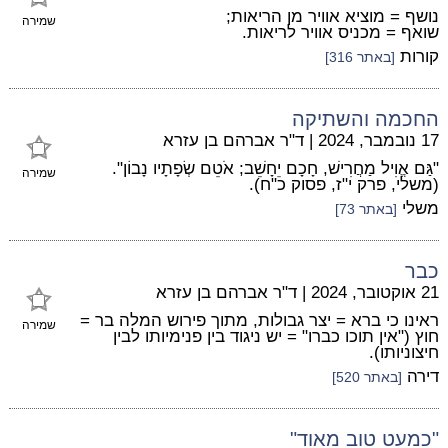
נושף = מוציא אוויר מן הריאות;
שמירה
שואף = מכניס אוויר לריאות.
קורות
[באתר 316]
החכמה והשתיקה
17 נובמבר, 2024
|
ד"ר אברהם בן עזרא
"גַּם אֱוִיל מַחֲרִישׁ, חָכָם יֵחָשֵׁב; אֹטֵם שְׂפָתָיו נָבוֹן".
שמירה
(משלי, פרק י"ז, פסוק כ"ח).
משלי
[באתר 73]
כבר
21 אוקטובר, 2024
|
ד"ר אברהם בן עזרא
ראינו כי ברא = יצר גבולות, מתוך פירוש המלה בר =
שמירה
חוץ ("אין תוכו כברו" = יש ניגוד בין פנימיותו לבין
חיצוניותו).
דירה
[באתר 520]
"כמעט טוב מאוד"