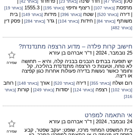
סלון
| חדר שינה
| פרוזדור
|
[באתר 47]
[באתר 23]
[באתר 42]
מרפסת
| ריצוף וחיפוי
| 1555.3
[באתר 107]
[באתר 195]
[באתר 19]
| דירה
| שטח
| מידות
| בית
[באתר 520]
[באתר 396]
[באתר 149]
משותף
| חידות
| גדר
| פסק דין
[באתר 84]
[באתר 104]
[באתר 284]
[באתר 482]
חישוב קרות פלדה – מדוע הרצפה מתנדנדת?
25 נובמבר, 2024
|
ד"ר אברהם בן עזרא
יש תופעה בבתים הנבנים בבניה קלה, והיא – תחושה
שמירה
לא נוחה, וטענות כי הרצפה מתנדנדת בהליכה, קל
וחומר כאשר נעשות בדירה פעולות אחרות כגון קפיצה
או ריצה.
רום ושלח
| דירה
| אורך
| רוחב
[באתר 355]
[באתר 520]
[באתר 148]
| רצפה
| יסודות
| קורות
[באתר 102]
[באתר 124]
[באתר 249]
[באתר
316]
אי התאמה למפרט
24 נובמבר, 2024
|
ד"ר אברהם בן עזרא
בית המשפט המחוזי מרכז, שופט: יעקב שפטר, קבע
שמירה
בפסק דין מנומק כי אי התאמה למפרט המכר, בין