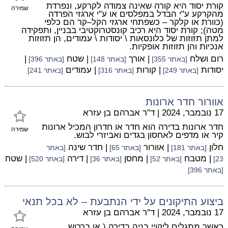
קורת יסוד היא קורה שאינה צמודה לקרקע, ונפרדת
שמירה
מהקרקע ע"י הבדל במפלסים או ע"י ארגזי הפרדה
(כוורת או קלקר – כשפתחי ארגזי הקל–קר הם כלפי
מטה); קורת יסוד היא רכיב קונסטרוקטיבי בבניין, ותפקידה
למתן תזוזות של כלונסאות \ יסודות \ עמודים, הן תזוזות
אנכיות והן תזוזות אופקיות.
רום ושלח
| אורך
| שטח
|
[באתר 355]
[באתר 148]
[באתר 396]
יסודות
| קורות
| עמודים
[באתר 249]
[באתר 316]
[באתר 241]
אוורור חדר ארונות
17 נובמבר, 2024
|
ד"ר אברהם בן עזרא
חדר ארונות בדירה הוא חדר או חדרון המכיל ארונות
שמירה
קיר או מדפים לאחסון בגדים ואביזרי לבוש.
חלון
| אוורור
| חדר שינה
[באתר 181]
[באתר 65]
[באתר
| מטבח
| מחסן
| דירה
| שטח
23]
[באתר 52]
[באתר 36]
[באתר 520]
[באתר 396]
ביצוע התיקונים על ידי הנתבעת – לא בכל תנאי
17 נובמבר, 2024
|
ד"ר אברהם בן עזרא
כאשר מתגלים ליקויי בניה בדירה ( או ברכוש