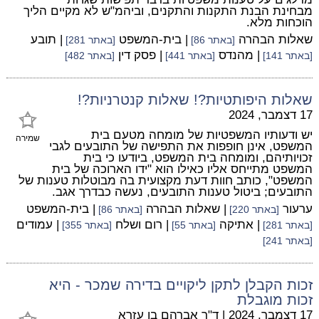
מבחינת הבנת התקנות והתקנים, וביהמ"ש לא מקיים הליך
הוכחות מלא.
שאלות הבהרה
| בית-המשפט
| תובע
[באתר 86]
[באתר 281]
| מהנדס
| פסק דין
[באתר 141]
[באתר 441]
[באתר 482]
שאלות היפותטיות?! שאלות קנטרניות?!
17 דצמבר, 2024
יש ודעותיו המשפטיות של מומחה מטעם בית
שמירה
המשפט, אינן חופפות את התפישה של התובעים לגבי
זכויותיהם, ומומחה בית המשפט, ביודעו כי בית
המשפט מתייחס אליו כאילו הוא "ידו הארוכה של בית
המשפט", כותב חוות דעת מקצועית בה מבוטלות טענות של
התובעים; ביטול טענות התובעים, נעשה כבדרך אגב.
ערעור
| שאלות הבהרה
| בית-המשפט
[באתר 220]
[באתר 86]
| אתיקה
| רום ושלח
| עמודים
[באתר 281]
[באתר 55]
[באתר 355]
[באתר 241]
זכות הקבלן לתקן ליקויים בדירה שמכר - היא
זכות מוגבלת
17 דצמבר, 2024
|
ד"ר אברהם בן עזרא