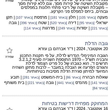
שמירה
מקובלת השיטה של קירות מסך, וגם ללא קירות מסך
– מקובלת השיטה של ריבוי פתחי חלונות במפלסים
גבוהים, ביחס למפלס פני הקרקע.
מעקה
| חלון
| מרפסת
| תקן
[באתר 105]
[באתר 181]
[באתר 107]
ישראלי
| דירה
| שטח
| גובה
[באתר 95]
[באתר 520]
[באתר 396]
| יסודות
| מדרגות
[באתר 221]
[באתר 249]
[באתר 114]
גובה הדלת
20 אוקטובר, 2024
|
ד"ר אברהם בן עזרא
הגובה המינימלי הנדרש לדלת, על פי תקנות התכנון
שמירה
והבניה תש"ל – 1970 התוספת השנייה סעיף 3.2.1.2
תרשים ד', הוא כגובהו של כל פריט הצמוד לדלת
והגורם הפרעה או הגבלה במעבר – לרבות מתקן השהיה
המיועד למיתון סגירת הדלת מסיבות בטיחותיות.
שאלות הבהרה
| בית-המשפט
| תובע
[באתר 86]
[באתר 281]
| מהנדס
| גובה
| בית משותף
[באתר 141]
[באתר 441]
[באתר 221]
[באתר 84]
המחוקק מפחית דרישות בטיחות
16 אוקטובר, 2024
|
ד"ר אברהם בן עזרא