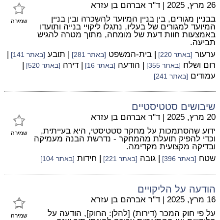
26 מרץ, 2025
|
ד"ר אברהם בן עזרא
בבניין מגורים, בין בניין המיועד להשכרה ובין בניין
שמירה
המיועד למגורים של בעליו, נתגלו ליקויי בנייה ותועדו
באמצעות חוות דעת של מומחה, מתוך מטרה להגיש
תביעה.
ערעור
| בית-המשפט
| תובע
|
[באתר 220]
[באתר 281]
[באתר 141]
רום ושלח
| הודעה
| דירה
|
[באתר 355]
[באתר 16]
[באתר 520]
עמודים
[באתר 241]
שיבושים סטטיסטיים
20 מרץ, 2025
|
ד"ר אברהם בן עזרא
ידוע שהסתמכות על מחקר סטטיסטי, היא בעייתית,
שמירה
וכדי להפיק תועלת מהמחקר - נדרשת הבנה מעמיקה
ובדיקה מקצועית מקדימה.
שטח
| גובה
| חידות
[באתר 396]
[באתר 221]
[באתר 104]
הודעה על הליקויים
16 מרץ, 2025
|
ד"ר אברהם בן עזרא
על פי חוק המכר (דירות) [להלן: החוק], הודעה על
שמירה