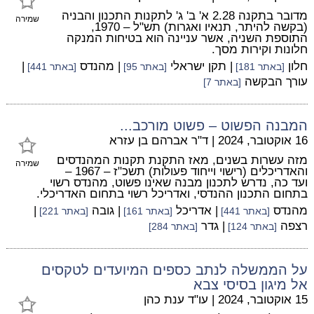
מדובר בתקנה 2.28 א' ב' ג' לתקנות התכנון והבניה
שמירה
(בקשה להיתר, תנאיו ואגרות) תש"ל – 1970,
התוספת השניה, אשר עניינה הוא בטיחות המנקה
חלונות וקירות מסך.
חלון
| תקן ישראלי
| מהנדס
|
[באתר 181]
[באתר 95]
[באתר 441]
עורך הבקשה
[באתר 7]
המבנה הפשוט – פשוט מורכב...
16 אוקטובר, 2024
|
ד"ר אברהם בן עזרא
מזה עשרות בשנים, מאז התקנת תקנות המהנדסים
שמירה
והאדריכלים (רישוי וייחוד פעולות) תשכ"ז – 1967 –
ועד כה, נדרש לתכנון מבנה שאינו פשוט, מהנדס רשוי
בתחום התכנון ההנדסי, ואדריכל רשוי בתחום האדריכלי.
מהנדס
| אדריכל
| גובה
|
[באתר 441]
[באתר 161]
[באתר 221]
רצפה
| גדר
[באתר 124]
[באתר 284]
על הממשלה לנתב כספים המיועדים לטקסים
אל מיגון בסיסי צבא
15 אוקטובר, 2024
|
עו"ד ענת כהן