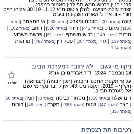
פרטי בניין ברכוש המשותף לבין האמור במפרט,
יוצרת עילת תביעה. להלן ציטוט ת"א 30119-11-12 אליהו חיים
חורי ו- ווו אח' נ' אאורה השקעות בע"מ
קונה
| תכנית ומפרט
| אי התאמה
[באתר 33]
[באתר 33]
[באתר
| מהנדס
| דירה
| רוחב
|
160]
[באתר 441]
[באתר 520]
[באתר 102]
מידות
| רכוש משותף
| פרשת השבוע
[באתר 149]
[באתר 61]
| גדר
| פסק דין
| מדרגות
[באתר 119]
[באתר 284]
[באתר 482]
[באתר 114]
ניקוז מי גשם – לא יחובר למערכת הביוב
24 נובמבר, 2024
|
ד"ר אברהם בן עזרא
על פי תקנות התכנון והבניה (תכן הבניה) (תברואה)
שמירה
תש"ף – 2019, תקנה מס' 43, אין לחבר נקזי מי גשם
אל מערכת הביוב.
רום ושלח
| מסתור כביסה
| חניה
[באתר 355]
[באתר 8]
[באתר 66]
| חצר
| שטח
| תקרה
| קורות
[באתר 47]
[באתר 396]
[באתר 45]
[באתר 316]
רטיבות תת רצפתית