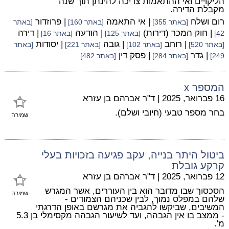
הליקויים ואי ההתאמות צריכה להינתן תוך שנה
מקבלת הדירה.
רום ושלח
| אי התאמה
| פרוזדור
[באתר 355]
[באתר 160]
[באתר
| חוק המכר (דירות)
| הודעה
| דירה
42]
[באתר 125]
[באתר 16]
| רוחב
| גובה
| יסודות
[באתר 520]
[באתר 102]
[באתר 221]
[באתר
| גדר
| פסק דין
249]
[באתר 284]
[באתר 482]
המספר x
16 פברואר, 2025
|
ד"ר אברהם בן עזרא
בחר מספר טבעי (חיובי ושלם).
שמירה
ביטול היתר בנייה, עקב פגיעה בזכויות בעלי
קרקע גובלת
12 פברואר, 2025
|
ד"ר אברהם בן עזרא
הסכסוך שבו מדובר הוא בין העוררים, אשר המגרש
שמירה
שלהם במפלס נמוך, לבין שכניהם הצמודים -
המשיבים, שביקשו להגביה את מגרשם באופן הדרגתי
- ממצב בו אין הגבהה, ועד לשיעור הגבהה מקסימלי בן 5.3
מ'.