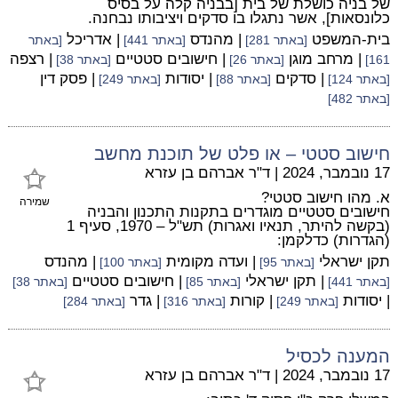
של בניה כושלת של בית [בבניה קלה על בסיס
כלונסאות], אשר נתגלו בו סדקים ויציבותו נבחנה.
בית-המשפט
| מהנדס
| אדריכל
[באתר 281]
[באתר 441]
[באתר
| מרחב מוגן
| חישובים סטטיים
| רצפה
161]
[באתר 26]
[באתר 38]
| סדקים
| יסודות
| פסק דין
[באתר 124]
[באתר 88]
[באתר 249]
[באתר 482]
חישוב סטטי – או פלט של תוכנת מחשב
17 נובמבר, 2024
|
ד"ר אברהם בן עזרא
א. מהו חישוב סטטי?
שמירה
חישובים סטטיים מוגדרים בתקנות התכנון והבניה
(בקשה להיתר, תנאיו ואגרות) תש"ל – 1970, סעיף 1
(הגדרות) כדלקמן:
תקן ישראלי
| ועדה מקומית
| מהנדס
[באתר 95]
[באתר 100]
| תקן ישראלי
| חישובים סטטיים
[באתר 441]
[באתר 85]
[באתר 38]
| יסודות
| קורות
| גדר
[באתר 249]
[באתר 316]
[באתר 284]
המענה לכסיל
17 נובמבר, 2024
|
ד"ר אברהם בן עזרא