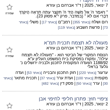
7 ינואר, 2025
|
ד"ר אברהם בן עזרא
" וַיֹּאמֶר ה' אֶל מֹשֶׁה הֲיַד ה' תִּקְצָר עַתָּה תִרְאֶה הֲיִקְרְךָ
שמירה
דְבָרִי אִם לֹא " (במדבר, פרק י"א פסוק 23).
רום ושלח
| רמב"ם
| משלי
[באתר 355]
[באתר 17]
[באתר
| פרשת השבוע
73]
[באתר 119]
מעוולה לא תצמח תכנית תמ"א
2 ינואר, 2025
|
ד"ר אברהם בן עזרא
הנוסח המקורי של הביטוי הוא - "מעוולה לא תצמח
שמירה
עילה", ומקורו בפסיקת בית המשפט העליון ע"א
1188/92 הוועדה המקומית לתכנון ולבניה ירושלים נ'
גלעד בראלי
ערעור
| חוק התכנון והבנייה
| ועדה
[באתר 220]
[באתר 53]
מקומית
| ועדת ערר
| תכנית מתאר
[באתר 100]
[באתר 37]
[באתר
| ערר
| פסק דין
30]
[באתר 50]
[באתר 482]
ציפויי חוץ: פתרון חליפי לחיפוי אבן
2 ינואר, 2025
|
ד"ר אברהם בן עזרא