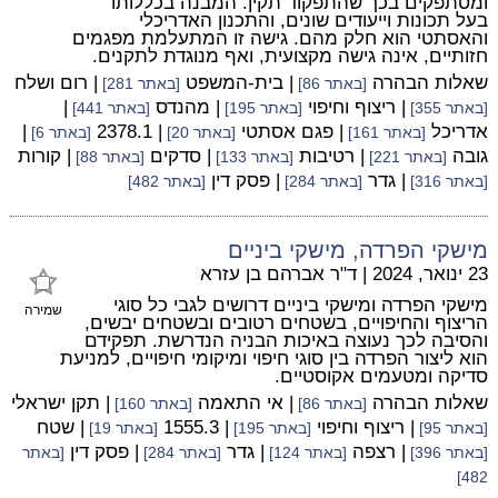
ומסתפקים בכך שהתפקוד תקין. המבנה בכללותו
בעל תכונות וייעודים שונים, והתכנון האדריכלי
והאסתטי הוא חלק מהם. גישה זו המתעלמת מפגמים
חזותיים, אינה גישה מקצועית, ואף מנוגדת לתקנים.
שאלות הבהרה
| בית-המשפט
| רום ושלח
[באתר 86]
[באתר 281]
| ריצוף וחיפוי
| מהנדס
|
[באתר 355]
[באתר 195]
[באתר 441]
אדריכל
| פגם אסתטי
| 2378.1
|
[באתר 161]
[באתר 20]
[באתר 6]
גובה
| רטיבות
| סדקים
| קורות
[באתר 221]
[באתר 133]
[באתר 88]
| גדר
| פסק דין
[באתר 316]
[באתר 284]
[באתר 482]
מישקי הפרדה, מישקי ביניים
23 ינואר, 2024
|
ד"ר אברהם בן עזרא
מישקי הפרדה ומישקי ביניים דרושים לגבי כל סוגי
שמירה
הריצוף והחיפויים, בשטחים רטובים ובשטחים יבשים,
והסיבה לכך נעוצה באיכות הבניה הנדרשת. תפקידם
הוא ליצור הפרדה בין סוגי חיפוי ומיקומי חיפויים, למניעת
סדיקה ומטעמים אקוסטיים.
שאלות הבהרה
| אי התאמה
| תקן ישראלי
[באתר 86]
[באתר 160]
| ריצוף וחיפוי
| 1555.3
| שטח
[באתר 95]
[באתר 195]
[באתר 19]
| רצפה
| גדר
| פסק דין
[באתר 396]
[באתר 124]
[באתר 284]
[באתר
482]