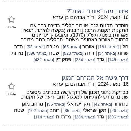
איוור: מהו "אוורור נאות"?
16 ינואר, 2024
|
ד"ר אברהם בן עזרא
הוסדרו תקנות לגבי אוורור חללים בדירה כבר עם
שמירה
התקנות תקנות התכנון והבניה (בקשה להיתר, תנאיו
ואגרות) בשנת תש"ל (1970), ונקבעו קריטריונים
לרמות האוורור כאחוזים משטחי החללים בהם מדובר.
חלון
| אוורור
| מטבח
| חדר
[באתר 181]
[באתר 65]
[באתר 52]
שרות
| דירה
| שטח
| מידות
[באתר 34]
[באתר 520]
[באתר 396]
| גדר
| פסק דין
[באתר 149]
[באתר 284]
[באתר 482]
דרך גישה אל המרחב המוגן
16 ינואר, 2024
|
ד"ר אברהם בן עזרא
בבדיקת נתוני תכנון של דרך גישה בבניינים מסוגים
שמירה
שונים, נדרש להתייחס למכלול רחב יריעה של תקנות.
פרוזדור
| תקן ישראלי
| מרחב מוגן
[באתר 42]
[באתר 95]
| תקן ישראלי
| רוחב
| שטח
[באתר 26]
[באתר 85]
[באתר 102]
| גדר
| מדרגות
[באתר 396]
[באתר 284]
[באתר 114]