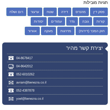
תגיות מובילות
פסק דין
מהנדס
דירה
שטח
ערעור
רום ושלח
קורות
גובה
גדר
עמודים
יסודות
חוק המכר (דירות)
מדרגות
מעקה
אוורור
יצירת קשר מהיר
04-8678417
04-8642012
052-6010262
avram@benezra.co.il
052-4387878
yoel@benezra.co.il