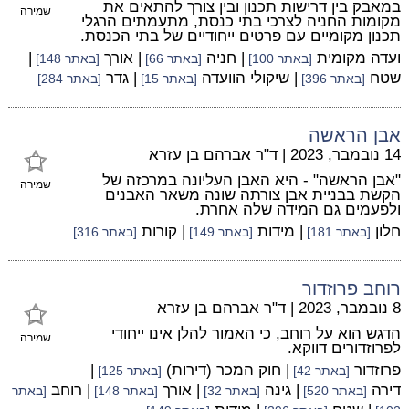
במאבק בין דרישות תכנון ובין צורך להתאים את
שמירה
מקומות החניה לצרכי בתי כנסת, מתעמתים הרגלי
תכנון מקומיים עם פרטים ייחודיים של בתי הכנסת.
ועדה מקומית
| חניה
| אורך
|
[באתר 100]
[באתר 66]
[באתר 148]
שטח
| שיקולי הוועדה
| גדר
[באתר 396]
[באתר 15]
[באתר 284]
אבן הראשה
14 נובמבר, 2023
|
ד"ר אברהם בן עזרא
"אבן הראשה" - היא האבן העליונה במרכזה של
שמירה
הקשת בבניית אבן צורתה שונה משאר האבנים
ולפעמים גם המידה שלה אחרת.
חלון
| מידות
| קורות
[באתר 181]
[באתר 149]
[באתר 316]
רוחב פרוזדור
8 נובמבר, 2023
|
ד"ר אברהם בן עזרא
הדגש הוא על רוחב, כי האמור להלן אינו ייחודי
שמירה
לפרוזדורים דווקא.
פרוזדור
| חוק המכר (דירות)
|
[באתר 42]
[באתר 125]
דירה
| גינה
| אורך
| רוחב
[באתר 520]
[באתר 32]
[באתר 148]
[באתר