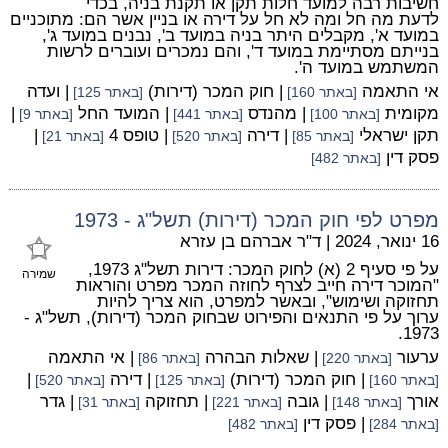
חשיבות רבה למועד חלות תקן או תקנת בניה, בכדי
לדעת מה חל ומה לא חל על דירה או בניין אשר הם: מתוכניים
במועד א', מקבלים היתר בניה במועד ב', נבנים במועד ג',
בנייתם מסתיימת במועד ד', והם נמכרים ועוברים לרשות
המשתמש במועד ה'.
אי התאמה
| חוק המכר (דירות)
| ועדה
[באתר 160]
[באתר 125]
מקומית
| מהנדס
| המועד החל
|
[באתר 100]
[באתר 441]
[באתר 9]
תקן ישראלי
| דירה
| טופס 4
|
[באתר 85]
[באתר 520]
[באתר 21]
פסק דין
[באתר 482]
מפרט לפי חוק המכר (דירות) תשל"ג - 1973
16 ינואר, 2024
|
ד"ר אברהם בן עזרא
על פי סעיף 2 (א) לחוק המכר: דירות תשל"ג 1973,
שמירה
"המוכר דירה חייב לצרף לחוזה המכר מפרט והוראות
תחזוקה ושימוש", ובאשר למפרט, הוא צריך להיות
ערוך על פי התנאים והפירוט שבחוק המכר (דירות), תשל"ג -
1973.
ערעור
| שאלות הבהרה
| אי התאמה
[באתר 220]
[באתר 86]
| חוק המכר (דירות)
| דירה
|
[באתר 160]
[באתר 125]
[באתר 520]
אורך
| גובה
| תחזוקה
| גדר
[באתר 148]
[באתר 221]
[באתר 31]
| פסק דין
[באתר 284]
[באתר 482]