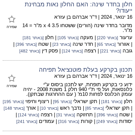
חלון בחדר שינה: האם החלון נאות מבחינת
ייעודו?
16 ינואר, 2024
|
ד"ר אברהם בן עזרא
מדובר בחדר שינה (הורים) ששטחו 3.5 x 4 מ"ר = 14
שמירה
מ"ר.
ערעור
| מעקה
| חלון
[באתר 220]
[באתר 105]
[באתר 181]
| אוורור
| חדר שינה
| שטח
|
[באתר 65]
[באתר 23]
[באתר 396]
גובה
| רצפה
| פסק דין
[באתר 221]
[באתר 124]
[באתר 482]
תכנון בקרקע בעלת פוטנציאל תפיחה
16 ינואר, 2024
|
ד"ר אברהם בן עזרא
ידוע כי בקרקע תופחת, יש לתכנן ביסוס ע"י
שמירה
כלונסאות, ועל פי ת"י 940 חלק 1 משנת 2008 - יהיה
עומק הכלונס לפחות 10מ' ( עם ההחרגות שבתקן).
חלון
| תקן ישראלי
| ריצוף וחיפוי
[באתר 181]
[באתר 95]
[באתר 195]
| תקן ישראלי
| נדבך ראש
| אורך
[באתר 85]
[באתר 10]
[באתר 148]
| שטח
| תחזוקה
| רצפה
|
[באתר 396]
[באתר 31]
[באתר 124]
יסודות
| קורות
| עמודים
[באתר 249]
[באתר 316]
[באתר 241]