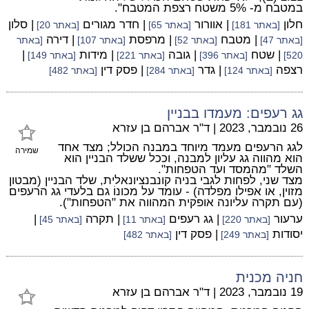
במטבח מ- 5% משטח רצפת המטבח".
חלון
| אוורור
| חדר מגורים
| סלון
[באתר 181]
[באתר 65]
[באתר 20]
| מטבח
| מרפסת
| דירה
[באתר 47]
[באתר 52]
[באתר 107]
[באתר
| שטח
| גובה
| מידות
|
520]
[באתר 396]
[באתר 221]
[באתר 149]
רצפה
| גדר
| פסק דין
[באתר 124]
[באתר 284]
[באתר 482]
גג רעפים: מעמדו בבניין
26 נובמבר, 2023
|
ד"ר אברהם בן עזרא
לגג הרעפים מעמד מיוחד במבנה הכולל; מצד אחד
שמירה
הוא מהווה גג עליון למבנה, וככל ששלד הבניין הוא
השלד "מהמסד ועד הטפחות".
מצד שני, לפחות לגבי בניה קונבנציונאלית, שלד הבניין (מבטון
מזוין, או אפילו מפלדה) - עומד על מכונוֹ גם בלעדי גג הרעפים
(עם תקרה עליונה אופקית המהווה את "הטפחות").
ערעור
| גג רעפים
| תקרה
|
[באתר 220]
[באתר 11]
[באתר 45]
יסודות
| פסק דין
[באתר 249]
[באתר 482]
חניה מכנית
19 נובמבר, 2023
|
ד"ר אברהם בן עזרא