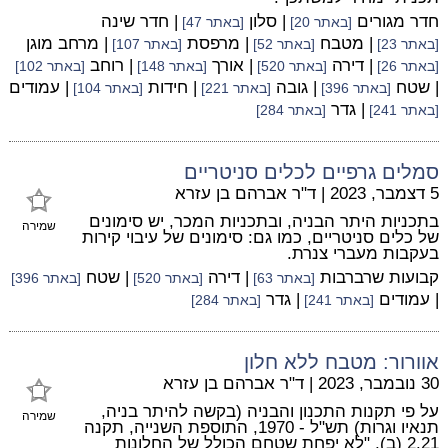
חדר מגורים
| סלון
| חדר שינה
[באתר 20]
[באתר 47]
| מטבח
| מרפסת
| מרחב מוגן
[באתר 23]
[באתר 52]
[באתר 107]
| דירה
| אורך
| רוחב
[באתר 26]
[באתר 520]
[באתר 148]
[באתר 102]
| שטח
| גובה
| חידות
| עמודים
[באתר 396]
[באתר 221]
[באתר 104]
| גדר
[באתר 241]
[באתר 284]
סמלים גרפיים לכלים סניטריים
5 דצמבר, 2023
|
ד"ר אברהם בן עזרא
בתכניות היתר הבניה, ובתכניות המכר, יש סימונים
שמירה
של כלים סניטריים, כמו גם: סימונים של עיבוי קירות
בעקבות מעברי צנרת.
קבועות שרברבות
| דירה
| שטח
[באתר 63]
[באתר 520]
[באתר 396]
| עמודים
| גדר
[באתר 241]
[באתר 284]
אוורור: מטבח ללא חלון
30 נובמבר, 2023
|
ד"ר אברהם בן עזרא
על פי תקנות התכנון והבניה (בקשה להיתר בניה,
שמירה
תנאיו וגרות) תש"ל - 1970, התוספת השנייה, תקנה
2.21 (ב), "לא יפחת שטחם הכולל של החלונות