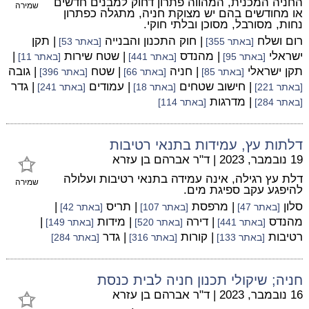
החניה המכנית, המהווה פתרון דחוק למבנים חדשים
שמירה
או מחודשים בהם יש מצוקת חניה, מתגלה כפתרון
נחות, מסורבל, מסוכן ובלתי חוקי.
רום ושלח
| חוק התכנון והבנייה
| תקן
[באתר 355]
[באתר 53]
ישראלי
| מהנדס
| שטח שירות
|
[באתר 95]
[באתר 441]
[באתר 11]
תקן ישראלי
| חניה
| שטח
| גובה
[באתר 85]
[באתר 66]
[באתר 396]
| חישוב שטחים
| עמודים
| גדר
[באתר 221]
[באתר 18]
[באתר 241]
| מדרגות
[באתר 284]
[באתר 114]
דלתות עץ, עמידות בתנאי רטיבות
19 נובמבר, 2023
|
ד"ר אברהם בן עזרא
דלת עץ רגילה, אינה עמידה בתנאי רטיבות ועלולה
שמירה
להיפגע עקב ספיגת מים.
סלון
| מרפסת
| תריס
|
[באתר 47]
[באתר 107]
[באתר 42]
מהנדס
| דירה
| מידות
|
[באתר 441]
[באתר 520]
[באתר 149]
רטיבות
| קורות
| גדר
[באתר 133]
[באתר 316]
[באתר 284]
חניה; שיקולי תכנון חניה לבית כנסת
16 נובמבר, 2023
|
ד"ר אברהם בן עזרא