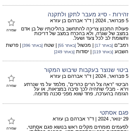
זהירות - סייג מעבר לתקן ולתקנה
5 פברואר, 2024
|
ד"ר אברהם בן עזרא
פעולת התכנון צריכה להתחשב בהליכותיו של בן אדם
שמירה
במצב של שגרה, ולא בהכרח במצב של דריכות
ותשומת לב לכל צעד ושעל.
רמב"ם
| מכשול
| שטח
| פרשת
[באתר 17]
[באתר 55]
[באתר 396]
השבוע
| יסודות
[באתר 119]
[באתר 249]
ביטוי שנוצר בעקבות שיבוש המקור
5 פברואר, 2024
|
ד"ר אברהם בן עזרא
הביטוי "ראה צל הרים כהרים", מלמד על מי שנרתע
שמירה
וירא - מבלי שתהיה לכך סיבה במציאות, או על
הגזמה בהערכה, פחד שווא מפני סכנה מדומה.
פגם אסתטי
29 ינואר, 2024
|
ד"ר אברהם בן עזרא
לפעמים מומחים מקלים ראש בנושא פגם אסתטי,
שמירה