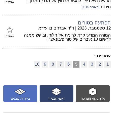
הבעיה היא כיצד להגיע מבחוץ אל מרכז המבוך.
שמירה
חידות
[באתר 104]
הפתעה בטורים
12 ספטמבר, 2023
|
ד"ר אברהם בן עזרא
המורה המדעי קרא לרונית אל הלוח, וביקש ממנה
שמירה
לרשום 10 איברים של טור פיבונאצ'י.
עמודים :
10
9
8
7
6
5
4
3
2
1
אדריכלות והנדסה
רישוי הבנייה
ביקורת מבנים