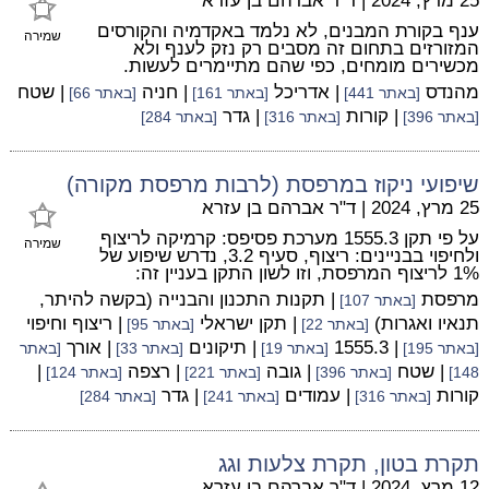
25 מרץ, 2024
|
ד"ר אברהם בן עזרא
ענף בקורת המבנים, לא נלמד באקדמיה והקורסים
שמירה
המזורזים בתחום זה מסבים רק נזק לענף ולא
מכשירים מומחים, כפי שהם מתיימרים לעשות.
מהנדס
| אדריכל
| חניה
| שטח
[באתר 441]
[באתר 161]
[באתר 66]
| קורות
| גדר
[באתר 396]
[באתר 316]
[באתר 284]
שיפועי ניקוז במרפסת (לרבות מרפסת מקורה)
25 מרץ, 2024
|
ד"ר אברהם בן עזרא
על פי תקן 1555.3 מערכת פסיפס: קרמיקה לריצוף
שמירה
ולחיפוי בבניינים: ריצוף, סעיף 3.2, נדרש שיפוע של
1% לריצוף המרפסת, וזו לשון התקן בעניין זה:
מרפסת
| תקנות התכנון והבנייה (בקשה להיתר,
[באתר 107]
תנאיו ואגרות)
| תקן ישראלי
| ריצוף וחיפוי
[באתר 22]
[באתר 95]
| 1555.3
| תיקונים
| אורך
[באתר 195]
[באתר 19]
[באתר 33]
[באתר
| שטח
| גובה
| רצפה
|
148]
[באתר 396]
[באתר 221]
[באתר 124]
קורות
| עמודים
| גדר
[באתר 316]
[באתר 241]
[באתר 284]
תקרת בטון, תקרת צלעות וגג
12 מרץ, 2024
|
ד"ר אברהם בן עזרא