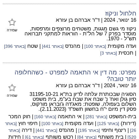
חלחול וניקוז
16 ינואר, 2024
|
ד"ר אברהם בן עזרא
ניקוז מי גשם מגגות, משטחים מרוצפים ומרפסות,
שמירה
מוסדר בפרק 7 של הל"ת - הוראות למתקני תברואה
תש"ל - 1970.
ועדה מקומית
| מהנדס
| שטח
[באתר 100]
[באתר 441]
[באתר 396]
| תכסית
[באתר 3]
מפרט: מה דין אי התאמה למפרט - כשהחלופה
יותר טובה?
16 ינואר, 2024
|
ד"ר אברהם בן עזרא
הסוגיה שבכותרת עלתה לדיון בת"א 31195-10-21
שמירה
סיון גולן ואח' נ' שבח את שבח בע"מ, בית משפט
השלום בעפולה, שופטת: מאג'דה ג'ובראן מורקוס,
פסק דין מיום י"ח בחשוון תשפ"ד (2.11.2023).
בית-המשפט
| אי התאמה
| חוק המכר
[באתר 281]
[באתר 160]
(דירות)
| ועדה מקומית
| חיפוי חוץ
[באתר 125]
[באתר 100]
[באתר
| ריצוף וחיפוי
| מהנדס
| דירה
26]
[באתר 195]
[באתר 441]
[באתר
| בית משותף
| רכוש משותף
| חידות
520]
[באתר 84]
[באתר 61]