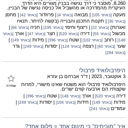
8.260, מוסבר כי דרך נגישה בבניין מגורים היא הדרך
העיקרית מהמדרכה או מהשביל אל כניסה נגישה של הבניין.
מעקה
| מבואה
| פרוזדור
| מחסן
[באתר 105]
[באתר 4]
[באתר 42]
| תקנות התכנון והבנייה (בקשה להיתר, תנאיו
[באתר 36]
ואגרות)
| ריצוף וחיפוי
| חניה
|
[באתר 22]
[באתר 195]
[באתר 66]
מכשול
| דירה
| חצר
| אורך
[באתר 55]
[באתר 520]
[באתר 47]
[באתר
| רוחב
| שטח
| מידות
|
148]
[באתר 102]
[באתר 396]
[באתר 149]
שער
| רצפה
| יסודות
| גדר
[באתר 60]
[באתר 124]
[באתר 249]
[באתר 284]
היפרבולואיד פרבולי
3 אוקטובר, 2023
|
ד"ר אברהם בן עזרא
היפרבולואיד פרבולי הוא משטח שאינו מישורי, למרות
שמירה
שקצותיו הם ארבעה קווים ישרים.
דירה
| אורך
| שטח
|
[באתר 520]
[באתר 148]
[באתר 396]
מידות
| חידות
| יסודות
|
[באתר 149]
[באתר 104]
[באתר 249]
עמודים
[באתר 241]
איך "מוכיחים" כי מינוס אחד = פלוס אחד?