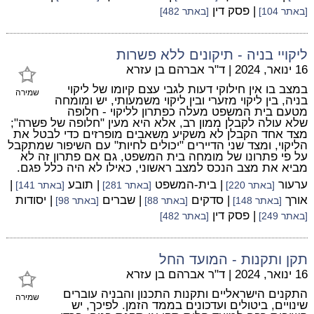
| פסק דין
[באתר 104]
[באתר 482]
ליקויי בניה - תיקונים ללא פשרות
16 ינואר, 2024
|
ד"ר אברהם בן עזרא
במצב בו אין חילוקי דעות לגבי עצם קיומו של ליקוי
שמירה
בניה, בין ליקוי מזערי ובין ליקוי משמעותי, יש ומומחה
מטעם בית המשפט מעלה כפתרון לליקוי - חלופה
שלא עולה לקבלן ממון רב, אלא היא מעין "חלופה של פשרה";
מצד אחד הקבלן לא משקיע משאבים מופרזים כדי לבטל את
הליקוי, ומצד שני הדיירים "יכולים לחיות" עם השיפור שמתקבל
על פי פתרונו של מומחה בית המשפט, גם אם פתרון זה לא
מביא את מצב הנכס למצב ראשוני, כאילו לא היה כלל פגם.
ערעור
| בית-המשפט
| תובע
|
[באתר 220]
[באתר 281]
[באתר 141]
אורך
| סדקים
| שברים
| יסודות
[באתר 148]
[באתר 88]
[באתר 98]
| פסק דין
[באתר 249]
[באתר 482]
תקן ותקנות - המועד החל
16 ינואר, 2024
|
ד"ר אברהם בן עזרא
התקנים הישראליים ותקנות התכנון והבניה עוברים
שמירה
שינויים, ביטולים ועדכונים בממד הזמן. לפיכך, יש