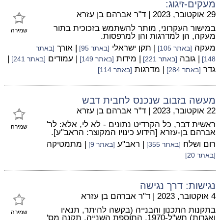
מעקים-זיגוג:
29 אוקטובר, 2023
|
ד"ר אברהם בן עזרא
במישור העקרוני, מותר להשתמש בזכוכית בתור
שמירה
מעקה, הן למדרגות והן למרפסות.
מעקה
| תקן ישראלי
| אורך
[באתר 105]
[באתר 95]
[באתר
| גובה
| מידות
| עמודים
|
148]
[באתר 221]
[באתר 149]
[באתר 241]
גדר
| מדרגות
[באתר 284]
[באתר 114]
מעשה בזבוב שנכנס לחבית דבש
22 אוקטובר, 2023
|
ד"ר אברהם בן עזרא
ראשית דבר, כל הקרדיט נתונים - לא לי, אלא: לר'
שמירה
אברהם בן-עזרא [הידוע כינויו המקוצר: הראב"ע].
רום ושלח
| ראב"ע
| מתמטיקה
[באתר 355]
[באתר 9]
[באתר 20]
נגישות: דרך נגישה
4 אוקטובר, 2023
|
ד"ר אברהם בן עזרא
בתקנות התכנון והבנייה (בקשה להיתר, תנאיו
שמירה
ואגרות) תש"ל-1970, התוספת השנייה, תקנה מס'