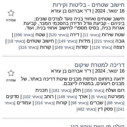
חישוב שטחים - בליטות וקירות
16 ינואר, 2024
|
ד"ר אברהם בן עזרא
חישוב שטחים ואחוזי בניה נועד לצרכים שונים;
שמירה
ביניהם - קביעת גודל הדירה בהסכמי המכר, קביעת
אגרות בניה, בסיס מספרי לחישוב אחוזי בניה, ועוד.
שטח שירות
| דירה
| שטח
|
[באתר 11]
[באתר 520]
[באתר 396]
גובה
| מידות
| חישוב שטחים
|
[באתר 221]
[באתר 149]
[באתר 18]
רצפה
| יסודות
| קורות
[באתר 124]
[באתר 249]
[באתר 316]
דריכה למטרת שיקום
16 ינואר, 2024
|
ד"ר אברהם בן עזרא
ידועה בתחום הנדסת מבנים שיטת דריכה באתר, של
שמירה
מבנים רעועים, במטרה לייצבם.
רום ושלח
| חלון
| תכנית
[באתר 355]
[באתר 181]
מפורטת
| אורך
| רוחב
| סדקים
[באתר 6]
[באתר 148]
[באתר 102]
| שברים
| קורות
| עמודים
[באתר 88]
[באתר 98]
[באתר 316]
[באתר
| פסק דין
241]
[באתר 482]
קולט מי גשם וניקוז הגג