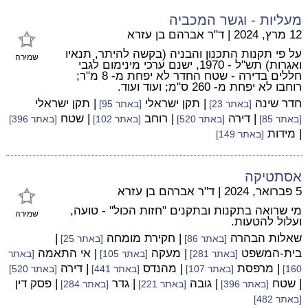
מעליות - וגשר המכביה
12 מרץ, 2024
|
ד"ר אברהם בן עזרא
על פי תקנות התכנון והבניה (בקשה להיתר, תנאיו
שמירה
ואגרות) תש"ל - 1970, ישנם ערכי מינימום לגבי
חללים בדירה - שטח החדר לא יפחת מ- 8 מ"ר;
רוחבו לא יפחת מ- 260 ס"מ; ועוד ועוד.
חדר שינה
| תקן ישראלי
| תקן ישראלי
[באתר 23]
[באתר 95]
| דירה
| רוחב
| שטח
[באתר 85]
[באתר 520]
[באתר 102]
[באתר 396]
| מידות
[באתר 149]
אסתטיקה
5 פברואר, 2024
|
ד"ר אברהם בן עזרא
מי שרואה בתקנות ובתקנים "חזות הכול" - טועה,
שמירה
ועלול להטעות.
שאלות הבהרה
| חקירת מומחה
|
[באתר 86]
[באתר 25]
בית-המשפט
| מעקה
| אי התאמה
[באתר 281]
[באתר 105]
[באתר
| מרפסת
| מהנדס
| דירה
160]
[באתר 107]
[באתר 441]
[באתר 520]
| שטח
| גובה
| גדר
| פסק דין
[באתר 396]
[באתר 221]
[באתר 284]
[באתר 482]