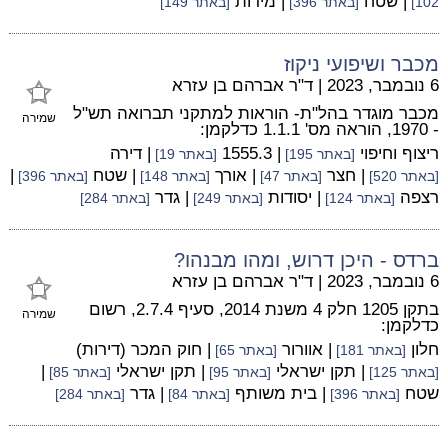
| שטח
| מידות
102]
[באתר 396]
[באתר 149]
מכבר ושיפועי ניקוז
6 נובמבר, 2023
|
ד"ר אברהם בן עזרא
מכבר מוגדר בהל"ת- הוראות למתקני תברואה תש"ל
שמירה
- 1970, הוראה מס' 1.1.1 כדלקמן:
ריצוף וחיפוי
| 1555.3
| דירה
[באתר 195]
[באתר 19]
| חצר
| אורך
| שטח
|
[באתר 520]
[באתר 47]
[באתר 148]
[באתר 396]
רצפה
| יסודות
| גדר
[באתר 124]
[באתר 249]
[באתר 284]
ברדס - היכן דרוש, ומהו מבנהו?
6 נובמבר, 2023
|
ד"ר אברהם בן עזרא
בתקן 1205 חלק 4 משנת 2014, סעיף 2.7.4, רשום
שמירה
כדלקמן:
חלון
| אוורור
| חוק המכר (דירות)
[באתר 181]
[באתר 65]
| תקן ישראלי
| תקן ישראלי
|
[באתר 125]
[באתר 95]
[באתר 85]
שטח
| בית משותף
| גדר
[באתר 396]
[באתר 84]
[באתר 284]