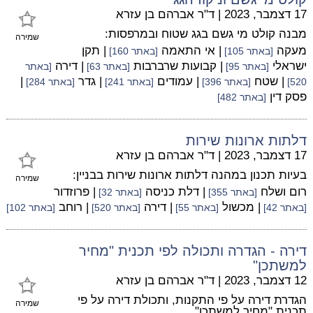
17 דצמבר, 2023
|
ד"ר אברהם בן עזרא
מבנה קולט מי גשם בגג שטוח ובמרפסות:
שמירה
מעקה
| אי התאמה
| תקן
[באתר 105]
[באתר 160]
ישראלי
| קבועות שרברבות
| דירה
[באתר 95]
[באתר 63]
[באתר
| שטח
| עמודים
| גדר
|
520]
[באתר 396]
[באתר 241]
[באתר 284]
פסק דין
[באתר 482]
דלתות ארונות שירות
17 דצמבר, 2023
|
ד"ר אברהם בן עזרא
בעיות תכנון במהנה דלתות ארונות שירות בבניין:
שמירה
רום ושלח
| דלת כניסה
| פרוזדור
[באתר 355]
[באתר 32]
| מכשול
| דירה
| רוחב
[באתר 42]
[באתר 55]
[באתר 520]
[באתר 102]
דירה - הגדרה ותכולה לפי תכנית "מחיר
למשתכן"
12 דצמבר, 2023
|
ד"ר אברהם בן עזרא
הגדרת דירה על פי התקנות, ותכולת דירה על פי
שמירה
תכנית "מחיר למשתכן".