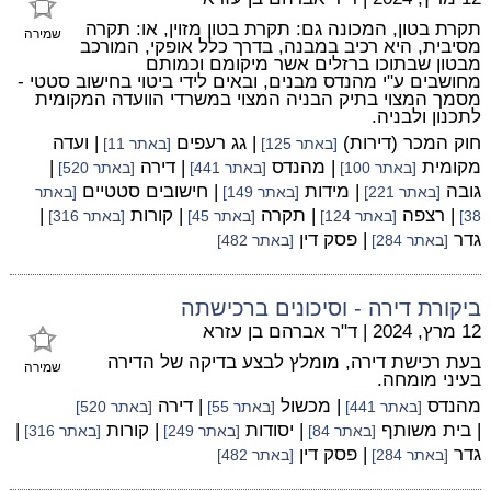
תקרת בטון, המכונה גם: תקרת בטון מזוין, או: תקרה
שמירה
מסיבית, היא רכיב במבנה, בדרך כלל אופקי, המורכב
מבטון שבתוכו ברזלים אשר מיקומם וכמותם
מחושבים ע"י מהנדס מבנים, ובאים לידי ביטוי בחישוב סטטי -
מסמך המצוי בתיק הבניה המצוי במשרדי הוועדה המקומית
לתכנון ולבניה.
חוק המכר (דירות)
| גג רעפים
| ועדה
[באתר 125]
[באתר 11]
מקומית
| מהנדס
| דירה
|
[באתר 100]
[באתר 441]
[באתר 520]
גובה
| מידות
| חישובים סטטיים
[באתר 221]
[באתר 149]
[באתר
| רצפה
| תקרה
| קורות
|
38]
[באתר 124]
[באתר 45]
[באתר 316]
גדר
| פסק דין
[באתר 284]
[באתר 482]
ביקורת דירה - וסיכונים ברכישתה
12 מרץ, 2024
|
ד"ר אברהם בן עזרא
בעת רכישת דירה, מומלץ לבצע בדיקה של הדירה
שמירה
בעיני מומחה.
מהנדס
| מכשול
| דירה
[באתר 441]
[באתר 55]
[באתר 520]
| בית משותף
| יסודות
| קורות
|
[באתר 84]
[באתר 249]
[באתר 316]
גדר
| פסק דין
[באתר 284]
[באתר 482]