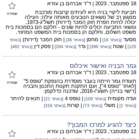
18 ספטמבר, 2023
|
ד"ר אברהם בן עזרא
תביעת ליקויי בניה היא לעיתים קרובות מורכבת
שמירה
ממגוון רב של נושאים הנובעים מאותה עילה; העילה
יכולה להיות הפרת חוק המכר (דירות) תשל"ג-1973,
ונושאי התביעה יכולים להיות שונים - חלקם הם בסמכות בית
משפט השלום, וחלקם הן בסמכות בית המשפט המחוזי.
מסעד
| מחסן
| חוק המכר (דירות)
[באתר 16]
[באתר 36]
[באתר
| שטח
| גדר
| פסק דין
125]
[באתר 396]
[באתר 284]
[באתר 482]
גמר הבניה ואישור איכלוס
18 ספטמבר, 2023
|
ד"ר אברהם בן עזרא
תעודת גמר הייתה בעבר מוסדרת בהנפקת "טופס 5"
שמירה
[לאחר "טופס 4"], ועם התקנת תקנות התכנון והבניה
(רישוי בנייה) תשע"ו-2016, עודכנה כדלקמן:
ועדה מקומית
| טופס 4
| תנאים להיתר
[באתר 100]
[באתר 21]
| משלי
| קורות
[באתר 1]
[באתר 73]
[באתר 316]
כיצד להגיע למרכז המבוך?
12 ספטמבר, 2023
|
ד"ר אברהם בן עזרא