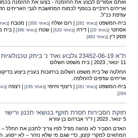
אריחים רזרביים בנוסף לכמות המחושבת לגבי האריחים הדר
עודפת כנ"ל.
בית-המשפט
| רום ושלח
| מטבח
[באתר 281]
[באתר 355]
[באתר 2
אסתטי
| דירה
| שטח
| בית 
[באתר 20]
[באתר 520]
[באתר 396]
פסק דין
[באתר 482]
ת"א 23452-06-19 גלבוע ואח' נ' ביתק טכנולוגיות בע"מ ואח'
11 ינואר, 2023
|
בית משפט השלום
החלטה של בית משפט השלום ברחובות בעניין ביצוע בדיקות
אריחים עודפים להחלפה.
בית-המשפט
| ריצוף וחיפוי
| רצפה
[באתר 281]
[באתר 195]
[באתר 
284]
חזקת הסבירות חסרת תוקף בנושאי תכנון ורישוי
5 ינואר, 2023
|
ד"ר אברהם בן עזרא
האדם הסביר לא מהווה מודל לפיו צריך לתכנן את החלל – א
המתאים למקרי קיצון, כדי שגם מי שלא נזהר – לא ייפגע.