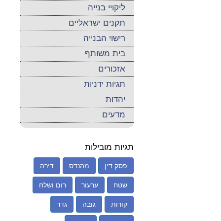
ליקויי בנייה
תקנים ישראליים
רישוי הבנייה
בית משותף
אזכורים
תגיות ידניות
יהדות
מדעים
תגיות מובילות
פסק דין
מהנדס
דירה
שטח
ערעור
רום ושלח
קורות
גובה
גדר