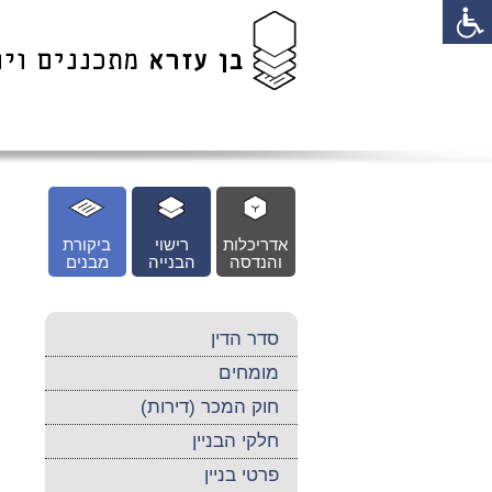
לג
כן
זי
אדריכלות
רישוי
ביקורת
והנדסה
הבנייה
מבנים
סדר הדין
מומחים
חוק המכר (דירות)
חלקי הבניין
פרטי בניין