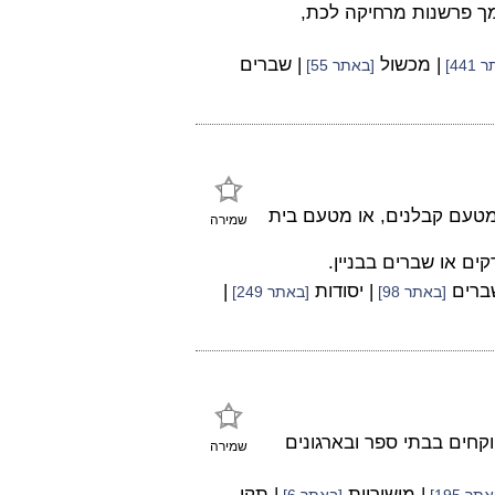
מך פרשנות מרחיקה לכת,
| מכשול
| שברים
441]
[באתר 55]
 מטעם קבלנים, או מטעם בית
שמירה
קים או שברים בבניין.
שברים
| יסודות
|
[באתר 98]
[באתר 249]
קחים בבתי ספר ובארגונים
שמירה
| מישוריות
| תקן