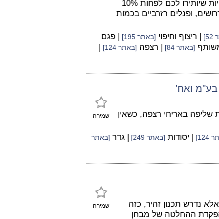
ואתם אמורים לבצע את ההזמנה - בצעו את ההזמנה בכמויות שיותירו לכם לפחות 10%
ושים, ופנלים רזרביים בכמות
| ריצוף וחיפוי
| פגם
5]
[באתר 195]
משותף
| רצפה
|
[באתר 84]
[באתר 124]
 שליפה באריחי רצפה, כשאין
שמירה
| יסודות
| גדר
124]
[באתר 249]
[באתר
לא נדרש תכנון זהיר, כזה
שמירה
 הפקדת ההחלטה של מבחן