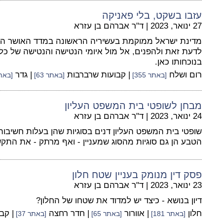
עזבו בשקט, בלי פאניקה
27 ינואר, 2023
|
ד"ר אברהם בן עזרא
לדעת זאת ולהפנים, אל מול איומי הנטישה והנטישה של כ
בנוכחותו כאן.
רום ושלח
| קבועות שרברבות
| גדר
[באתר 355]
[באתר 63]
[באתר 4
מבחן לשופטי בית המשפט העליון
24 ינואר, 2023
|
ד"ר אברהם בן עזרא
שופטי בית המשפט העליון דנים בסוגיות שהן בעלות חשיבות
הטבע הן גם סוגיות מהסוג שמעניין - ואף מרתק - את התקש
פסק דין מנומק בעניין שטח חלון
23 ינואר, 2023
|
ד"ר אברהם בן עזרא
דיון בנושא - כיצד יש למדוד את שטחו של החלון?
חלון
| אוורור
| חדר רחצה
| קב
[באתר 181]
[באתר 65]
[באתר 37]