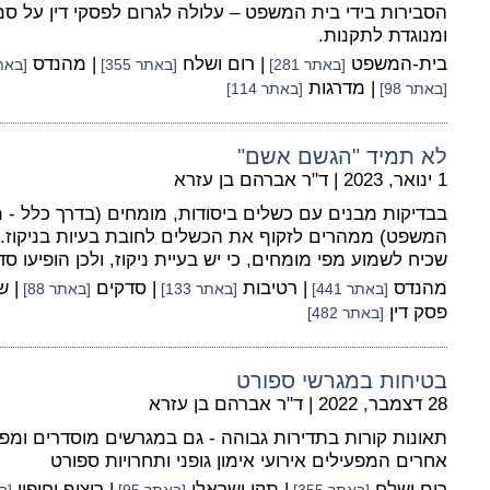
הסבירות בידי בית המשפט – עלולה לגרום לפסקי דין על ס
ומנוגדת לתקנות.
בית-המשפט
| רום ושלח
| מהנדס
[באתר 281]
[באתר 355]
[באתר 
| מדרגות
[באתר 98]
[באתר 114]
לא תמיד "הגשם אשם"
1 ינואר, 2023
|
ד"ר אברהם בן עזרא
בבדיקות מבנים עם כשלים ביסודות, מומחים (בדרך כלל -
המשפט) ממהרים לזקוף את הכשלים לחובת בעיות בניקוז.
שכיח לשמוע מפי מומחים, כי יש בעיית ניקוז, ולכן הופיעו סד
מהנדס
| רטיבות
| סדקים
| 
[באתר 441]
[באתר 133]
[באתר 88]
פסק דין
[באתר 482]
בטיחות במגרשי ספורט
28 דצמבר, 2022
|
ד"ר אברהם בן עזרא
תאונות קורות בתדירות גבוהה - גם במגרשים מוסדרים ומפו
אחרים המפעילים אירועי אימון גופני ותחרויות ספורט
רום ושלח
| תקן ישראלי
| ריצוף וחיפוי