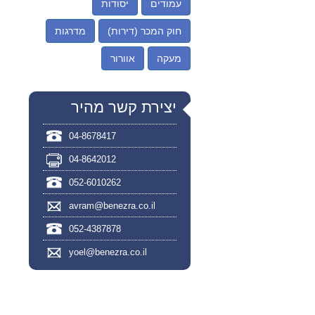
עמודים
יסודות
חוק המכר (דירות)
מדרגות
מעקה
אוורור
יצירת קשר מהיר
04-8678417
04-8642012
052-6010262
avram@benezra.co.il
052-4387878
yoel@benezra.co.il