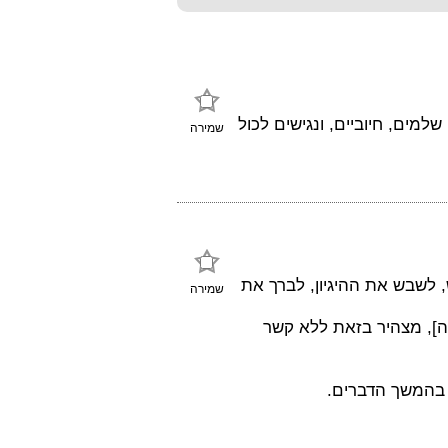
מים, חיוביים, ונגישים לכול
שמירה
, לשבש את ההיגיון, לברך את
שמירה
וראי בדימוס [סיימתי שירות מילואים לפני כ 40 שנה], מצהיר בזאת ללא קשר
 בהמשך הדברים.