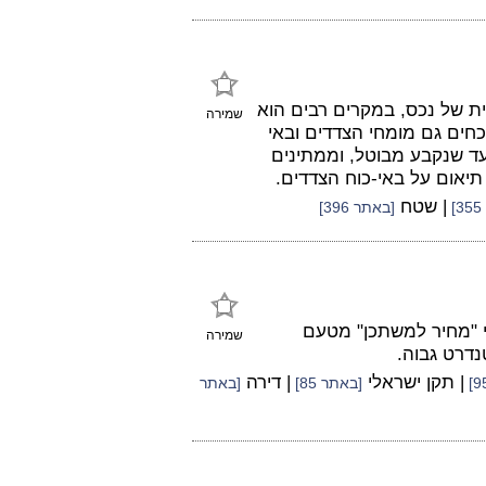
של נכס, במקרים רבים הוא
שמירה
וכחים גם מומחי הצדדים ובאי
עד שנקבע מבוטל, וממתינים
יאום על באי-כוח הצדדים.
| שטח
[באתר 396]
י "מחיר למשתכן" מטעם
שמירה
נדרט גבוה.
| תקן ישראלי
| דירה
[באתר 85]
[באתר