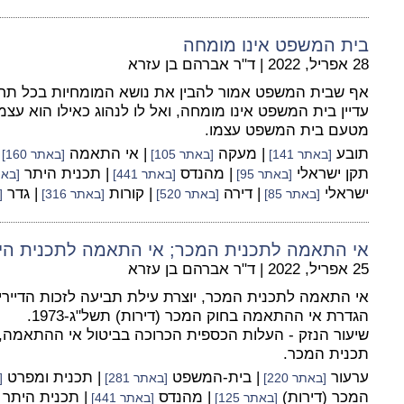
בית המשפט אינו מומחה
28 אפריל, 2022
|
ד"ר אברהם בן עזרא
אף שבית המשפט אמור להבין את נושא המומחיות בכל תחום
עדיין בית המשפט אינו מומחה, ואל לו לנהוג כאילו הוא עצמ
מטעם בית המשפט עצמו.
תובע
| מעקה
| אי התאמה
[באתר 141]
[באתר 105]
[באתר 160]
תקן ישראלי
| מהנדס
| תכנית היתר
[באתר 95]
[באתר 441]
[באתר
ישראלי
| דירה
| קורות
| גדר
[באתר 85]
[באתר 520]
[באתר 316]
[
אי התאמה לתכנית המכר; אי התאמה לתכנית הי
25 אפריל, 2022
|
ד"ר אברהם בן עזרא
אי התאמה לתכנית המכר, יוצרת עילת תביעה לזכות הדיירים
הגדרת אי ההתאמה בחוק המכר (דירות) תשל"ג-1973.
שיעור הנזק - העלות הכספית הכרוכה בביטול אי ההתאמה,
תכנית המכר.
ערעור
| בית-המשפט
| תכנית ומפרט
[באתר 220]
[באתר 281]
[
המכר (דירות)
| מהנדס
| תכנית היתר
[באתר 125]
[באתר 441]