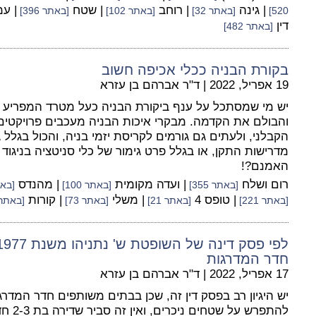
| גינה
| רוחב
| שטח
| ע
520]
[באתר 32]
[באתר 102]
[באתר 396]
דין
[באתר 482]
בקורת הבניה ככלי אכיפה חשוב
19 אפריל, 2022
|
ד"ר אברהם בן עזרא
יש מי שמסתכל על ענף ביקורת הבניה כעל מטרד המפריע ל
והבולם את הקדמה. מבקרי איכות הבניה מעכבים פרויקטים,
הקבלני, ולעתים גם גורמים לקריסת יזמי בניה, והכול בגלל
מדרישות התקן, או בגלל פרט גימור של כלי סניטציה בניגוד
האמנם?!
רום ושלח
| ועדה מקומית
| מהנדס
[באתר 355]
[באתר 100]
[באתר
| טופס 4
| משלי
| קורות
[באתר 221]
[באתר 21]
[באתר 73]
[באתר 316
חדר המדרגות
17 אפריל, 2022
|
ד"ר אברהם בן עזרא
יש היגיון רב בפסק דין זה, שכן בבתים משותפים חדר המדרגו
להתפרש 