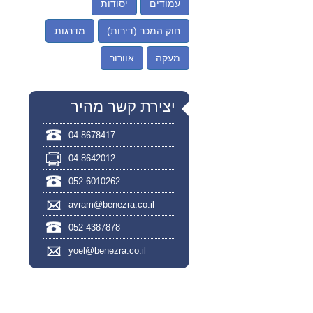
עמודים
יסודות
חוק המכר (דירות)
מדרגות
מעקה
אוורור
יצירת קשר מהיר
04-8678417
04-8642012
052-6010262
avram@benezra.co.il
052-4387878
yoel@benezra.co.il