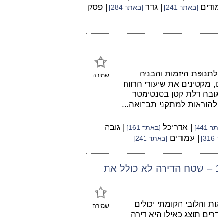
מודים
| גדר
| פסק
[באתר 241]
[באתר 284]
תנופת היזמות והבניה
שמירה
 מקטינים את שיעורי הרווח
 גובה דלת קטן בסנטימטר
 להוראות למתקני תברואה...
| אדריכל
| גובה
 441]
[באתר 161]
| עמודים
]
[באתר 241]
לפי פסק דינה של השופטת ש' נתניהו משנת 1977 – שטח הדירה לא כולל את
ת והלובי הקומתי יכולים
שמירה
על שטחים ניכרים, ואין זה סביר שדירה בת 2-3 חדרים תוצג כאילו היא דירה