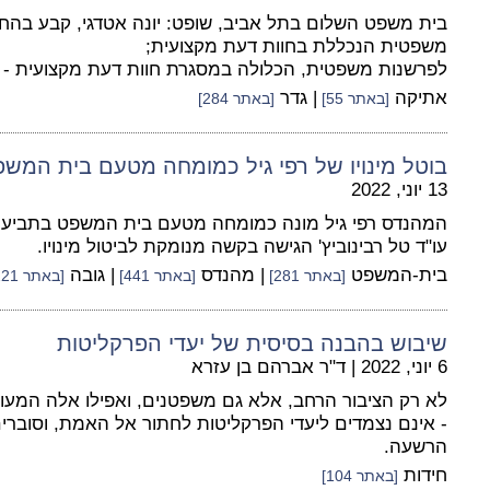
בית משפט השלום בתל אביב, שופט: יונה אטדגי, קבע בהחל
משפטית הנכללת בחוות דעת מקצועית;
לפרשנות משפטית, הכלולה במסגרת חוות דעת מקצועית - א
אתיקה
| גדר
[באתר 55]
[באתר 284]
בוטל מינויו של רפי גיל כמומחה מטעם בית המש
13 יוני, 2022
המהנדס רפי גיל מונה כמומחה מטעם בית המשפט בתביעת לי
עו"ד טל רבינוביץ' הגישה בקשה מנומקת לביטול מינויו.
בית-המשפט
| מהנדס
| גובה
[באתר 281]
[באתר 441]
[באתר 221]
שיבוש בהבנה בסיסית של יעדי הפרקליטות
6 יוני, 2022
|
ד"ר אברהם בן עזרא
לא רק הציבור הרחב, אלא גם משפטנים, ואפילו אלה המעו
- אינם נצמדים ליעדי הפרקליטות לחתור אל האמת, וסוברי
הרשעה.
חידות
[באתר 104]