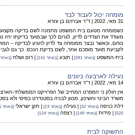
מומחה יכול לעבוד לבד
31 מאי, 2022
|
ד"ר אברהם בן עזרא
כשמומחה מטעם בית המשפט מתמנה לשם בדיקה מקצועית 
מעודד את הצדדים לדיון, לגרום לכך שבמועד בדיקתו יהיו נ
כוחם, וכאשר נבצר ממומחה צד לדיון להגיע לבדיקה – המו
לקביעת מועד מוסכם אחר, לשם בדיקת הנכס. כך גם לגבי ת
בית-המשפט
| תובע
| רום ושלח
[באתר 281]
[באתר 141]
[באתר 355]
נעילה לארבעה כיוונים
14 מאי, 2022
|
ד"ר אברהם בן עזרא
אין חולק כי המפרט המחייב של הפרוייקט הממשלתי-הארצ
משרד הבינוי והשיכון, מכוון לבניה בסטנדרט בסיסי ולא בסט
דלת כניסה
| נעילה
| תקן ישראלי
[באתר 32]
[באתר 23]
[באתר 95]
| מידות
| רצפה
520]
[באתר 149]
[באתר 124]
התשוקה לבית