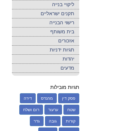
ליקויי בנייה
תקנים ישראליים
רישוי הבנייה
בית משותף
אזכורים
תגיות ידניות
יהדות
מדעים
תגיות מובילות
פסק דין
מהנדס
דירה
שטח
ערעור
רום ושלח
קורות
גובה
גדר