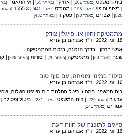
בית-המשפט
| אתיקה
| אי התאמה
[באתר 281]
[באתר 55]
[באתר 
| ריצוף וחיפוי
| מהנדס
| 1555.3
[באתר 195]
[באתר 441]
[באתר 19]
| שברים
| פסק דין
520]
[באתר 98]
[באתר 482]
מתמטיקה וחזון או: פייגלין צודק
18 יוני, 2022
|
ד"ר אברהם בן עזרא
אנשי החזון - בדרך הנכונה, בזכות המתמטיקה...
שער
| מתמטיקה
| יסודות
| קו
[באתר 60]
[באתר 20]
[באתר 249]
סיפור במינוי מומחה, עם סוף טוב
16 יוני, 2022
|
ד"ר אברהם בן עזרא
בית המשפט המחוזי ביטל החלטת בית משפט השלום, שהייתה
ערעור
| בית-המשפט
| ביטול ופסילה
[באתר 220]
[באתר 281]
[ב
עמודים
[באתר 241]
סייגים לתוכנה של חוות דעת
16 יוני, 2022
|
ד"ר אברהם בן עזרא