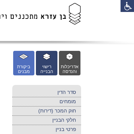
לג
כן
זי
אדריכלות
רישוי
ביקורת
והנדסה
הבנייה
מבנים
סדר הדין
מומחים
חוק המכר (דירות)
חלקי הבניין
פרטי בניין