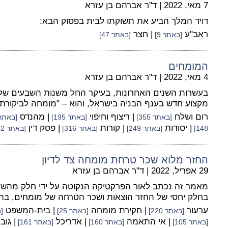
7 מאי, 2022
|
ד"ר אברהם בן עזרא
דויד המלך הביע את תשוקתו לבית בפסוק הבא:
ראב"ע
| חצר
[באתר 9]
[באתר 47]
המומחים
4 מאי, 2022
|
ד"ר אברהם בן עזרא
בעשרות השנים האחרונות, בעיקר החל משנות השבעים ש
מקצוע חדש בענף הבניה בישראל, והוא – "מומחה לביקורת 
רום ושלח
| ריצוף וחיפוי
| מהנדס
[באתר 355]
[באתר 195]
[באתר 441
| יסודות
| קורות
| פסק דין
148]
[באתר 249]
[באתר 316]
[באתר 482]
החזר מלוא שכר טרחת מומחה צד לדיון
29 אפריל, 2022
|
ד"ר אברהם בן עזרא
מאמר זה נכתב לאור הפרקטיקה הנקוטה על ידי חלק מהשו
בחלק יחסי של החזר הוצאות ושכר הטרחה של מומחים, בה
ערעור
| חקירת מומחה
| בית-המשפט
[באתר 220]
[באתר 25]
[ב
| אי התאמה
| אדריכל
| גוב
[באתר 105]
[באתר 160]
[באתר 161]