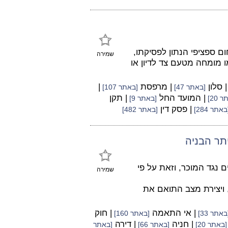
 ספציפי הנתון לפסיקתו,
שמירה
ו מומחה מטעם צד לדיון או
| סלון
| מרפסת
|
[באתר 47]
[באתר 107]
| המועד החל
| תקן
 20]
[באתר 9]
| פסק דין
באתר 284]
[באתר 482]
תר הבניה
 נגד המוכר, וזאת על פי
שמירה
 ויצירת מצב התואם את
| אי התאמה
| חוק
באתר 33]
[באתר 160]
| חניה
| דירה
[באתר 20]
[באתר 66]
[באתר