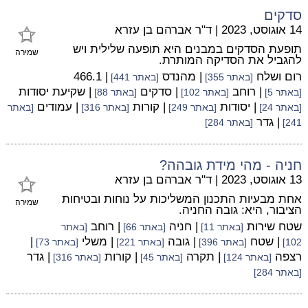
סדקים
14 אוגוסט, 2023
|
ד"ר אברהם בן עזרא
תופעת הסדקים במבנים היא תופעה שלילית ויש
שמירה
להגביל את הסדיקה המותרת.
רום ושלח
| מהנדס
| 466.1
[באתר 355]
[באתר 441]
| רוחב
| סדקים
| שקיעת יסודות
[באתר 5]
[באתר 102]
[באתר 88]
| יסודות
| קורות
| עמודים
[באתר 24]
[באתר 249]
[באתר 316]
[באתר
| גדר
241]
[באתר 284]
חניה - מהי מידת גובהה?
13 אוגוסט, 2023
|
ד"ר אברהם בן עזרא
אחת מבעיות התכנון המשליכות על נוחות ובטיחות
שמירה
הציבור, היא: גובה החניה.
שטח שירות
| חניה
| רוחב
[באתר 11]
[באתר 66]
[באתר
| שטח
| גובה
| משלי
|
102]
[באתר 396]
[באתר 221]
[באתר 73]
רצפה
| תקרה
| קורות
| גדר
[באתר 124]
[באתר 45]
[באתר 316]
[באתר 284]