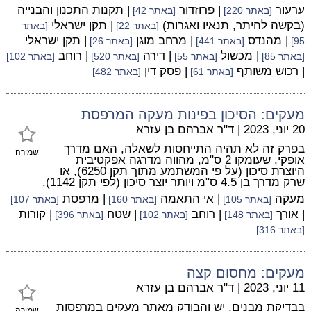
ערעור
| פרוזדור
| תקנות התכנון והבנייה
[באתר 220]
[באתר 42]
(בקשה להיתר, תנאיו ואגרות)
| תקן ישראלי
[באתר 22]
[באתר
| מהנדס
| מרחב מוגן
| תקן ישראלי
95]
[באתר 441]
[באתר 26]
| מכשול
| דירה
| רוחב
[באתר 85]
[באתר 55]
[באתר 520]
[באתר 102]
| רכוש משותף
| פסק דין
[באתר 61]
[באתר 482]
מעקים: הסיכון בפינות מעקה המרפסת
20 יוני, 2023
|
ד"ר אברהם בן עזרא
בפרק זה לא תהיה התייחסות לשאלה, האם מדרך
שמירה
אופקי, שעומקו 2 ס"מ, מהווה מדרגה אפקטיבית
היוצרת סיכון (על פי המשתמע מתוך תקן 6250), או
שרק מדרך בן 4.5 ס"מ ויותר יוצר סיכון (לפי תקן 1142).
מעקה
| אי התאמה
| מרפסת
[באתר 105]
[באתר 160]
[באתר 107]
| אורך
| רוחב
| שטח
| קורות
[באתר 148]
[באתר 102]
[באתר 396]
[באתר 316]
מעקים: מחסום קצה
11 יוני, 2023
|
ד"ר אברהם בן עזרא
בבדיקת מבנים, יש והבודק מאתר מעקים במרפסות
שמירה