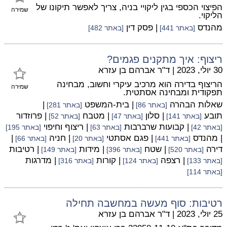
הפיצוי הכספי בגין ליקויי בניה, צריך לאפשר תיקונו של
שמירה
הליקוי.
מהנדס
| פסק דין
[באתר 441]
[באתר 482]
ריצוף: איך מתקנים פגמים?
30 יולי, 2023
|
ד"ר אברהם בן עזרא
הריצוף בדירה הוא מרכיב עיקרי וחשוב, מבחינה
שמירה
תפקודית ומבחינה אסתטית.
שאלות הבהרה
| בית-המשפט
|
[באתר 86]
[באתר 281]
תובע
| סלון
| מטבח
| פרוזדור
[באתר 141]
[באתר 47]
[באתר 52]
| קבועות שרברבות
| ריצוף וחיפוי
[באתר 42]
[באתר 63]
[באתר 195]
| מהנדס
| פגם אסתטי
| חניה
|
[באתר 441]
[באתר 20]
[באתר 66]
דירה
| שטח
| מידות
| רטיבות
[באתר 520]
[באתר 396]
[באתר 149]
| רצפה
| קורות
| מדרגות
[באתר 133]
[באתר 124]
[באתר 316]
[באתר 114]
רטיבות: סוף מעשה במחשבה תחילה
25 יולי, 2023
|
ד"ר אברהם בן עזרא