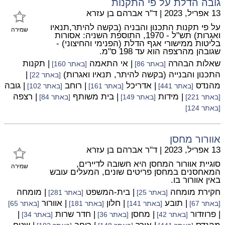
גובה הדלת על פי התקנות
13 אפריל, 2023
|
ד"ר אברהם בן עזרא
על פי תקנות התכנון והבניה (בקשה להיתר,תנאיו
שמירה
ואגרות) תש"ל - 1970, התוספת השניה: אסורות
בליטות ממישורי אגף הדלת (הפנימי והחיצוני) -
שגובהן מהרצפה הוא עד 198 ס"מ.
שאלות הבהרה
| אי התאמה
| תקנות
[באתר 86]
[באתר 160]
התכנון והבנייה (בקשה להיתר, תנאיו ואגרות)
|
[באתר 22]
מהנדס
| אדריכל
| רוחב
| גובה
[באתר 441]
[באתר 161]
[באתר 102]
| מידות
| בית משותף
| רצפה
[באתר 221]
[באתר 149]
[באתר 84]
[באתר 124]
אוורור מחסן
13 אפריל, 2023
|
ד"ר אברהם בן עזרא
סוגיית אוורור המחסן היא חשובה לדיירים,
שמירה
המאחסנים במחסן פריטים שונים, המעלים עובש
באין אוורור בו.
חקירת מומחה
| בית-המשפט
| מומחה
[באתר 25]
[באתר 281]
| תובע
| חלון
| אוורור
[באתר 67]
[באתר 141]
[באתר 181]
[באתר 65]
| פרוזדור
| מחסן
| חדר שרות
|
[באתר 42]
[באתר 36]
[באתר 34]