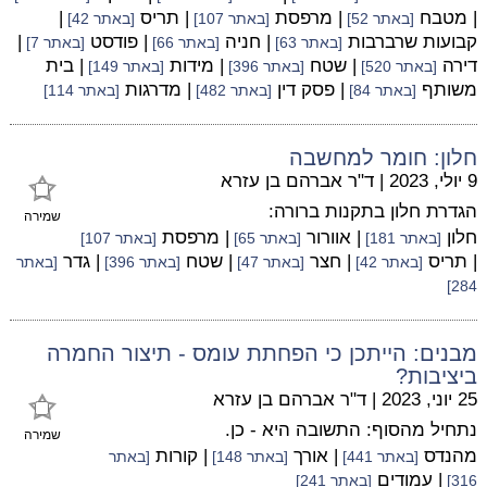
| מטבח
| מרפסת
| תריס
|
[באתר 52]
[באתר 107]
[באתר 42]
קבועות שרברבות
| חניה
| פודסט
|
[באתר 63]
[באתר 66]
[באתר 7]
דירה
| שטח
| מידות
| בית
[באתר 520]
[באתר 396]
[באתר 149]
משותף
| פסק דין
| מדרגות
[באתר 84]
[באתר 482]
[באתר 114]
חלון: חומר למחשבה
9 יולי, 2023
|
ד"ר אברהם בן עזרא
הגדרת חלון בתקנות ברורה:
שמירה
חלון
| אוורור
| מרפסת
[באתר 181]
[באתר 65]
[באתר 107]
| תריס
| חצר
| שטח
| גדר
[באתר 42]
[באתר 47]
[באתר 396]
[באתר
284]
מבנים: הייתכן כי הפחתת עומס - תיצור החמרה
ביציבות?
25 יוני, 2023
|
ד"ר אברהם בן עזרא
נתחיל מהסוף: התשובה היא - כן.
שמירה
מהנדס
| אורך
| קורות
[באתר 441]
[באתר 148]
[באתר
| עמודים
316]
[באתר 241]