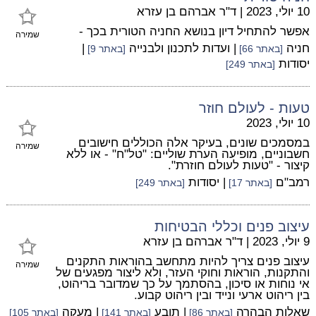
10 יולי, 2023
|
ד"ר אברהם בן עזרא
אפשר להתחיל דיון בנושא החניה הטורית בכך -
שמירה
חניה
| ועדות לתכנון ולבנייה
|
[באתר 66]
[באתר 9]
יסודות
[באתר 249]
טעות - לעולם חוזר
10 יולי, 2023
במסמכים שונים, בעיקר אלה הכוללים חישובים
שמירה
חשבוניים, מופיעה הערת שוליים: "טל"ח" - או ללא
קיצור - "טעות לעולם חוזרת".
רמב"ם
| יסודות
[באתר 17]
[באתר 249]
עיצוב פנים וכללי הבטיחות
9 יולי, 2023
|
ד"ר אברהם בן עזרא
עיצוב פנים צריך להיות מתחשב בהוראות התקנים
שמירה
והתקנות, הוראות וחוקי העזר, ולא ליצור מפגעים של
אי נוחות או סיכון, בהסתמך על כך שמדובר בריהוט,
בין ריהוט ארעי ונייד ובין ריהוט קבוע.
שאלות הבהרה
| תובע
| מעקה
[באתר 86]
[באתר 141]
[באתר 105]