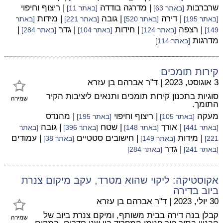
שרברבות
| מדרגה בודדה
| ריצוף וחיפוי
[באתר 63]
[באתר 11]
| דירה
| גובה
| מידות
[באתר 195]
[באתר 520]
[באתר 221]
[באתר
| רצפה
| חידות
| גדר
|
149]
[באתר 124]
[באתר 104]
[באתר 284]
מדרגות
[באתר 114]
קירות תומכים
3 אוגוסט, 2023
|
ד"ר אברהם בן עזרא
סוגיות בתכנון קירות תומכים ותנאים ליציבות הקיר
שמירה
התומך.
מעקה
| ריצוף וחיפוי
| מהנדס
[באתר 105]
[באתר 195]
| אורך
| שטח
| גובה
[באתר 441]
[באתר 148]
[באתר 396]
[באתר
| מידות
| חישובים סטטיים
| עמודים
221]
[באתר 149]
[באתר 38]
| גדר
[באתר 241]
[באתר 284]
אקוסטיקה: ליקוי שהוא מטרד, עקב מיקום צנרת
ביוב בדירה
30 יולי, 2023
|
ד"ר אברהם בן עזרא
קבלן בנה דירה בבית משותף, ומיקם צנרת ביוב של
שמירה