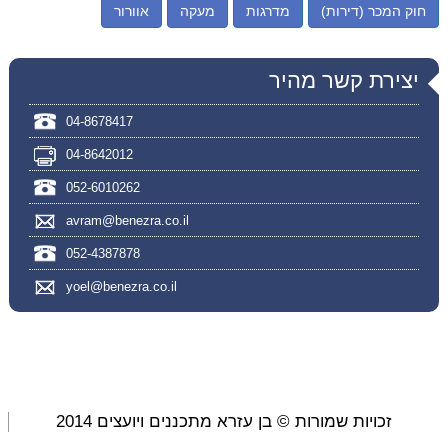
חוק המכר (דירות)
מדרגות
מעקה
אוורור
יצירת קשר מהיר
04-8678417
04-8642012
052-6010262
avram@benezra.co.il
052-4387878
yoel@benezra.co.il
זכויות שמורות © בן עזרא מתכננים ויועצים 2014