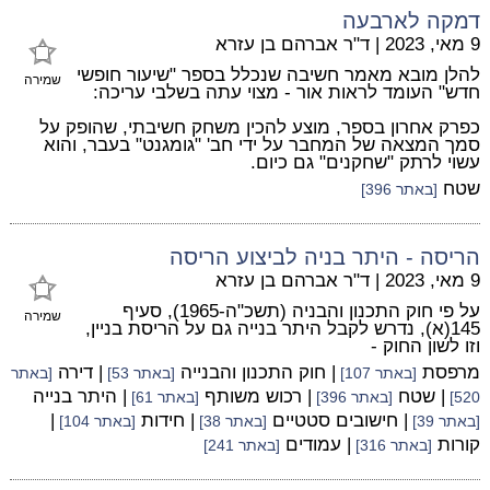
דמקה לארבעה
9 מאי, 2023
|
ד"ר אברהם בן עזרא
להלן מובא מאמר חשיבה שנכלל בספר "שיעור חופשי
שמירה
חדש" העומד לראות אור - מצוי עתה בשלבי עריכה:
כפרק אחרון בספר, מוצע להכין משחק חשיבתי, שהופק על
סמך המצאה של המחבר על ידי חב' "גומגנט" בעבר, והוא
עשוי לרתק "שחקנים" גם כיום.
שטח
[באתר 396]
הריסה - היתר בניה לביצוע הריסה
9 מאי, 2023
|
ד"ר אברהם בן עזרא
על פי חוק התכנון והבניה (תשכ"ה-1965), סעיף
שמירה
145(א), נדרש לקבל היתר בנייה גם על הריסת בניין,
וזו לשון החוק -
מרפסת
| חוק התכנון והבנייה
| דירה
[באתר 107]
[באתר 53]
[באתר
| שטח
| רכוש משותף
| היתר בנייה
520]
[באתר 396]
[באתר 61]
| חישובים סטטיים
| חידות
|
[באתר 39]
[באתר 38]
[באתר 104]
קורות
| עמודים
[באתר 316]
[באתר 241]