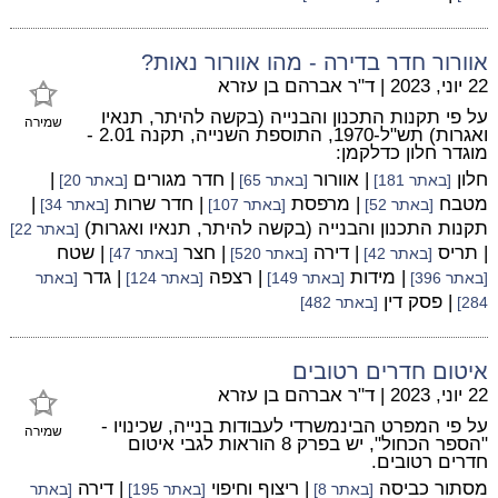
אוורור חדר בדירה - מהו אוורור נאות?
22 יוני, 2023
|
ד"ר אברהם בן עזרא
על פי תקנות התכנון והבנייה (בקשה להיתר, תנאיו
שמירה
ואגרות) תש"ל-1970, התוספת השנייה, תקנה 2.01 -
מוגדר חלון כדלקמן:
חלון
| אוורור
| חדר מגורים
|
[באתר 181]
[באתר 65]
[באתר 20]
מטבח
| מרפסת
| חדר שרות
|
[באתר 52]
[באתר 107]
[באתר 34]
תקנות התכנון והבנייה (בקשה להיתר, תנאיו ואגרות)
[באתר 22]
| תריס
| דירה
| חצר
| שטח
[באתר 42]
[באתר 520]
[באתר 47]
| מידות
| רצפה
| גדר
[באתר 396]
[באתר 149]
[באתר 124]
[באתר
| פסק דין
284]
[באתר 482]
איטום חדרים רטובים
22 יוני, 2023
|
ד"ר אברהם בן עזרא
על פי המפרט הבינמשרדי לעבודות בנייה, שכינויו -
שמירה
"הספר הכחול", יש בפרק 8 הוראות לגבי איטום
חדרים רטובים.
מסתור כביסה
| ריצוף וחיפוי
| דירה
[באתר 8]
[באתר 195]
[באתר