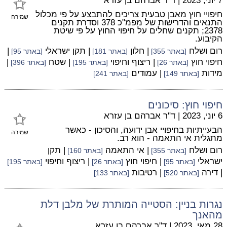
7 יוני, 2023
|
ד"ר אברהם בן עזרא
חיפויי חוץ מאבן טבעית צריכים להתבצע על פי מכלול
שמירה
התנאים והדרישות של מפמ"כ 378 וסדרת תקנים
2378; תקנים שחלים על חיפוי החוץ על פי שיטת
הקיבוע.
רום ושלח
| חלון
| תקן ישראלי
|
[באתר 355]
[באתר 181]
[באתר 95]
חיפוי חוץ
| ריצוף וחיפוי
| שטח
|
[באתר 26]
[באתר 195]
[באתר 396]
מידות
| עמודים
[באתר 149]
[באתר 241]
חיפוי חוץ: סיכונים
6 יוני, 2023
|
ד"ר אברהם בן עזרא
הבעייתיות בחיפויי אבן ידועה, והסיכון - כאשר
שמירה
מתגלית אי התאמה - הוא רב.
רום ושלח
| אי התאמה
| תקן
[באתר 355]
[באתר 160]
ישראלי
| חיפוי חוץ
| ריצוף וחיפוי
[באתר 95]
[באתר 26]
[באתר 195]
| דירה
| רטיבות
[באתר 520]
[באתר 133]
נגרות בניין: הסטייה המותרת של מלבן דלת
מהאנך
28 מאי, 2023
|
ד"ר אברהם בן עזרא