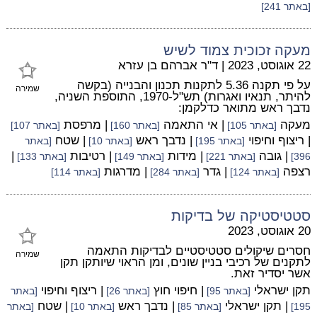
[באתר 241]
מעקה זכוכית צמוד לשיש
22 אוגוסט, 2023
|
ד"ר אברהם בן עזרא
על פי תקנה 5.36 לתקנות תכנון והבנייה (בקשה
שמירה
להיתר, תנאיו ואגרות) תש"ל-1970, התוספת השניה,
נדבך ראש מתואר כדלקמן:
מעקה
| אי התאמה
| מרפסת
[באתר 105]
[באתר 160]
[באתר 107]
| ריצוף וחיפוי
| נדבך ראש
| שטח
[באתר 195]
[באתר 10]
[באתר
| גובה
| מידות
| רטיבות
|
396]
[באתר 221]
[באתר 149]
[באתר 133]
רצפה
| גדר
| מדרגות
[באתר 124]
[באתר 284]
[באתר 114]
סטטיסטיקה של בדיקות
20 אוגוסט, 2023
חסרים שיקולים סטטיסטיים לבדיקות התאמה
שמירה
לתקנים של רכיבי בניין שונים, ומן הראוי שיותקן תקן
אשר יסדיר זאת.
תקן ישראלי
| חיפוי חוץ
| ריצוף וחיפוי
[באתר 95]
[באתר 26]
[באתר
| תקן ישראלי
| נדבך ראש
| שטח
195]
[באתר 85]
[באתר 10]
[באתר