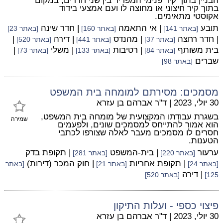
הבניין בתוך קיר פנימי המפריד בין שני חדרים, במקום
בתוך קיר חיצוני או מחוצה לו ועם אמצעי בידוד
אקוסטי מתאימים.
תובע
| אי התאמה
| חדר שינה
[באתר 141]
[באתר 160]
[באתר 23]
| חדר רחצה
| מהנדס
| דירה
|
[באתר 37]
[באתר 441]
[באתר 520]
בית משותף
| רטיבות
| משלי
|
[באתר 84]
[באתר 133]
[באתר 73]
שברים
[באתר 98]
מסמכים: מסירתם למומחה בית המשפט
30 יולי, 2023
|
ד"ר אברהם בן עזרא
בשגרת עבודתו המקצועית של מומחה בית המשפט,
שמירה
הוא אמור להתייחס למסמכים שונים, ולפעמים
חסרים לו מסמכים מעבר לאלה שצורפו לכתבי
הטענות.
ערעור
| בית-המשפט
| תקופת בדק
[באתר 220]
[באתר 281]
| תקופת אחריות
| חוק המכר (דירות)
[באתר 24]
[באתר 21]
[באתר
| דירה
125]
[באתר 520]
פיצוי כספי - ועלות התיקון
30 יולי, 2023
|
ד"ר אברהם בן עזרא