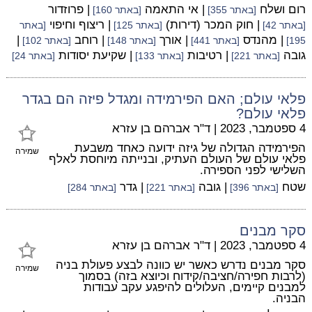
רום ושלח
| אי התאמה
| פרוזדור
[באתר 355]
[באתר 160]
| חוק המכר (דירות)
| ריצוף וחיפוי
[באתר 42]
[באתר 125]
[באתר
| מהנדס
| אורך
| רוחב
|
195]
[באתר 441]
[באתר 148]
[באתר 102]
גובה
| רטיבות
| שקיעת יסודות
[באתר 221]
[באתר 133]
[באתר 24]
פלאי עולם; האם הפירמידה ומגדל פיזה הם בגדר
פלאי עולם?
4 ספטמבר, 2023
|
ד"ר אברהם בן עזרא
הפירמידה הגדולה של גיזה ידועה כאחד משבעת
שמירה
פלאי עולם של העולם העתיק, ובנייתה מיוחסת לאלף
השלישי לפני הספירה.
שטח
| גובה
| גדר
[באתר 396]
[באתר 221]
[באתר 284]
סקר מבנים
4 ספטמבר, 2023
|
ד"ר אברהם בן עזרא
סקר מבנים נדרש כאשר יש כוונה לבצע פעולת בניה
שמירה
(לרבות חפירה/חציבה/קידוח וכיוצא בזה) בסמוך
למבנים קיימים, העלולים להיפגע עקב עבודות
הבניה.