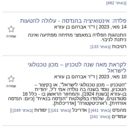
[באתר 482]
פלדה: אינטואיציה בהנדסה - עלולה להטעות
14 מאי, 2023
|
ד"ר אברהם בן עזרא
התנהגות הפלדה במאמצי מתיחה מפתיעה ואינה
שמירה
ניתנת לניבוי.
רטיבות
[באתר 133]
לקראת מאה שנה לטכניון – מכון טכנולוגי
לישראל
10 מאי, 2023
|
ד"ר אברהם בן עזרא
"הטכניון – מכון טכנולוגי לישראל", או בקיצור –
שמירה
הטכניון, נוסד בשנה בה נולדה אמי ז"ל, יהודית
בן-עזרא [בשנת 1924], והמחזור הראשון בו - כלל 16
סטודנטים, שלמדו בפקולטות "הנדסה בנאית" [כיום: הנדסה
אזרחית], ו"ארכיטקטורה" [אדריכלות].
מהנדס
| אדריכל
| יסודות
|
[באתר 441]
[באתר 161]
[באתר 249]
עמודים
[באתר 241]