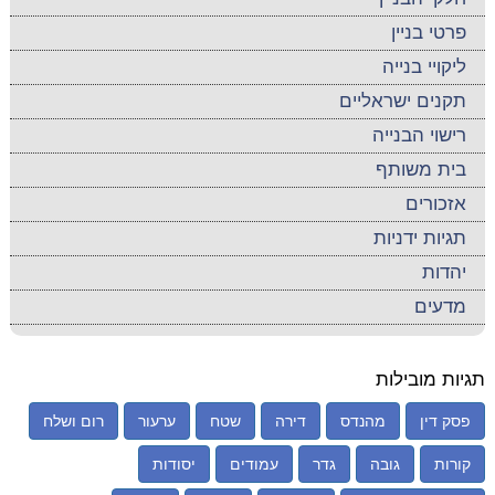
פרטי בניין
ליקויי בנייה
תקנים ישראליים
רישוי הבנייה
בית משותף
אזכורים
תגיות ידניות
יהדות
מדעים
תגיות מובילות
פסק דין
מהנדס
דירה
שטח
ערעור
רום ושלח
קורות
גובה
גדר
עמודים
יסודות