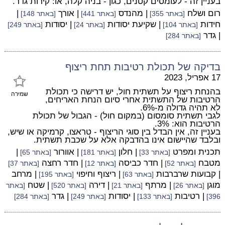
בעניין זה - לעומסים קטנים, כגון - בניה קלה, או: קירות גדר.
רום ושלח
| מהנדס
| אורך
|
[באתר 355]
[באתר 441]
[באתר 148]
חידות
| שקיעת יסודות
| יסודות
[באתר 104]
[באתר 24]
[באתר 249]
| גדר
[באתר 284]
בדיקה של תכולת רטיבות תחת ריצוף
17 אפריל, 2023
בהנחת ריצוף על תשתית חול, יש דרישה כי תכולת
שמירה
הרטיבות של התשתית אחרי סיום הנחת האריחים,
לא תהיה גדולה מ-6%.
לגבי תשתית סומסום (במקום חול) - הגבול של תכולת
הרטיבות הוא: 3%.
בעניין זה, אין הבדל בין סוגי הריצוף - טראצו, קרמיקה או שיש,
ובלבד שהיישום אינו בהדבקה אלא על שכבת תשתית.
תכנית ומפרט
| חלון
| אוורור
|
[באתר 33]
[באתר 181]
[באתר 65]
מטבח
| חדר כביסה
| חדר רחצה
[באתר 52]
[באתר 12]
[באתר 37]
| קבועות שרברבות
| ריצוף וחיפוי
| מרחב
[באתר 63]
[באתר 195]
מוגן
| מרתף
| דירה
| שטח
[באתר 26]
[באתר 21]
[באתר 520]
[באתר
| רטיבות
| יסודות
| גדר
396]
[באתר 133]
[באתר 249]
[באתר 284]