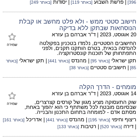
| פרשת השבוע
| יסודות
396]
[באתר 119]
[באתר 249]
חישוב סטטי ממש - ולא פלט מחשב או קבלת
הנוסחאות שבתקן ללא בדיקה
20 אוגוסט, 2023
|
ד"ר אברהם בן עזרא
החישובים הסטטיים, נלמדו בטכניון בפקולטה
שמירה
להנדסה בנאית, בטרם הותקנו תקנים, ולפני
התפתחותן של תוכנות קונסטרוקציה.
תקן ישראלי
| מהנדס
| תקן ישראלי
[באתר 95]
[באתר 441]
[באתר
| חישובים סטטיים
85]
[באתר 38]
מומחים - הדרך הקלה
14 אוגוסט, 2023
|
ד"ר אברהם בן עזרא
שוק התעסוקה מציע מגוון של קורסים קצרצרים,
שמירה
שבסיומם מובטח לכל משתתף כי הוא יהפוך באחת,
מסתם אדם - למומחה בתחום התכנון והבנייה.
ריצוף וחיפוי
| מהנדס
| אדריכל
[באתר 195]
[באתר 441]
[באתר 161]
| דירה
| רטיבות
[באתר 520]
[באתר 133]