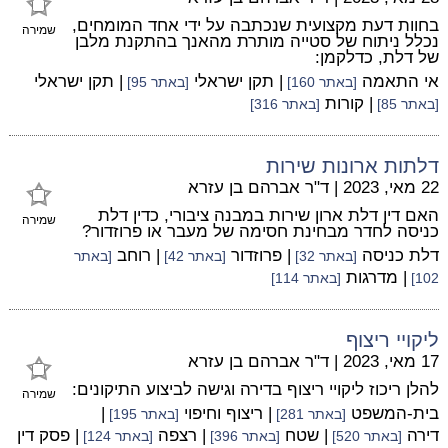
בחוות דעת מקצועית שנכתבה על ידי אחד המומחים,
שמירה
נכלל ניתוח של סטייה מותרת מהאנך בהתקנת מלבן
של דלת, כדלקמן:
אי התאמה
| תקן ישראלי
| תקן ישראלי
[באתר 160]
[באתר 95]
| קורות
[באתר 85]
[באתר 316]
דלתות ארונות שירות
22 מאי, 2023
|
ד"ר אברהם בן עזרא
האם דין דלת ארון שירות במבנה ציבורי, כדין דלת
שמירה
כניסה לחדר מבחינת חסימה של מעבר או פרוזדור?
דלת כניסה
| פרוזדור
| רוחב
[באתר 32]
[באתר 42]
[באתר
| מדרגות
102]
[באתר 114]
ליקויי ריצוף
17 מאי, 2023
|
ד"ר אברהם בן עזרא
להלן ריכוז ליקויי ריצוף בדירה וגישה לביצוע התיקונים:
שמירה
בית-המשפט
| ריצוף וחיפוי
|
[באתר 281]
[באתר 195]
דירה
| שטח
| רצפה
| פסק דין
[באתר 520]
[באתר 396]
[באתר 124]