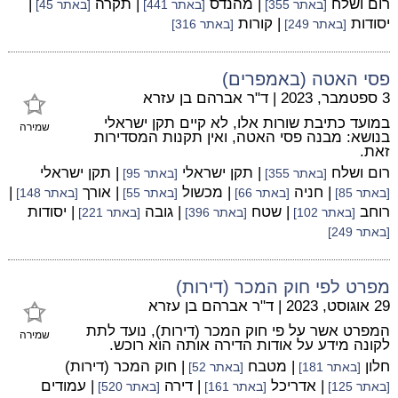
רום ושלח
| מהנדס
| תקרה
|
[באתר 355]
[באתר 441]
[באתר 45]
יסודות
| קורות
[באתר 249]
[באתר 316]
פסי האטה (באמפרים)
3 ספטמבר, 2023
|
ד"ר אברהם בן עזרא
במועד כתיבת שורות אלו, לא קיים תקן ישראלי
שמירה
בנושא: מבנה פסי האטה, ואין תקנות המסדירות
זאת.
רום ושלח
| תקן ישראלי
| תקן ישראלי
[באתר 355]
[באתר 95]
| חניה
| מכשול
| אורך
|
[באתר 85]
[באתר 66]
[באתר 55]
[באתר 148]
רוחב
| שטח
| גובה
| יסודות
[באתר 102]
[באתר 396]
[באתר 221]
[באתר 249]
מפרט לפי חוק המכר (דירות)
29 אוגוסט, 2023
|
ד"ר אברהם בן עזרא
המפרט אשר על פי חוק המכר (דירות), נועד לתת
שמירה
לקונה מידע על אודות הדירה אותה הוא רוכש.
חלון
| מטבח
| חוק המכר (דירות)
[באתר 181]
[באתר 52]
| אדריכל
| דירה
| עמודים
[באתר 125]
[באתר 161]
[באתר 520]