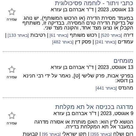
כתבי ויתור - לוחמה פסיכולוגית
13 אוגוסט, 2023
|
ד"ר אברהם בן עזרא
במעמד מסירת הדירה (או הרכוש המשותף), יש נוהג
שמירה
של בדיקת הדירה טרם המסירה. בבדיקה זו, משתתף
הקבלן או נציגו מצד אחד, והקונה מצד שני.
דירה
| רכוש משותף
| רטיבות
|
[באתר 520]
[באתר 61]
[באתר 133]
עמודים
| פסק דין
[באתר 241]
[באתר 482]
מומחים
13 אוגוסט, 2023
|
ד"ר אברהם בן עזרא
בפרקי אבות, פרק שלישי [ט], נאמר על ידי רבי חנינא
שמירה
בן דוסא:
מהנדס
[באתר 441]
מדרגה בכניסה אל תא מקלחת
9 אוגוסט, 2023
|
ד"ר אברהם בן עזרא
הנושא לדין הוא: האם מותרת או אסורה מדרגה
שמירה
במעבר אל תא המקלחת בדירה.
רום ושלח
| תקן ישראלי
| קבועות
[באתר 355]
[באתר 95]