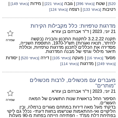
| שטח
| גובה
| מידות
|
520]
[באתר 396]
[באתר 221]
[באתר 149]
רטיבות
| רצפה
[באתר 133]
[באתר 124]
מדרגות טרפזיות: כלל מקבילות הקירות
21 יוני, 2023
|
ד"ר אברהם בן עזרא
תקנה 3.2.2.22 לתקנות התכנון והבניה (בקשה
שמירה
להיתר, תנאיו ואגרות) תש"ל-1970, התוספת השנייה,
מסדירה את הכללים לתכנון מדרגות טרפזיות, וכוללת
תיאור מילולי וגרפי של מבנה המדרגות.
מסעד
| מעקה
| דירה
| יסודות
[באתר 16]
[באתר 105]
[באתר 520]
| מדרגות
[באתר 249]
[באתר 114]
מעברים עם מכשולים, לרבות מכשולים
"מותרים"
21 יוני, 2023
|
ד"ר אברהם בן עזרא
הסיפור החל בראשית שנות התשעים של המאה
שמירה
העשרים.
בדקתי מעל מאה דירות במתחם מגורים ברמלה, ובין
הליקויים ואי-ההתאמות שנרשמו בחוות דעתי- נכלל גם ליקוי
בפתיחת דלת ממ"ד - הפתיחה הייתה בפחות מ-90 מעלות