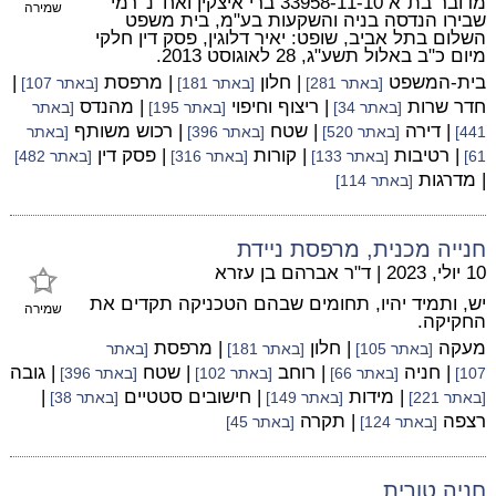
מדובר בת"א 33958-11-10 ברי איצקין ואח' נ' רמי
שמירה
שבירו הנדסה בניה והשקעות בע"מ, בית משפט
השלום בתל אביב, שופט: יאיר דלוגין, פסק דין חלקי
מיום כ"ב באלול תשע"ג, 28 לאוגוסט 2013.
בית-המשפט
| חלון
| מרפסת
|
[באתר 281]
[באתר 181]
[באתר 107]
חדר שרות
| ריצוף וחיפוי
| מהנדס
[באתר 34]
[באתר 195]
[באתר
| דירה
| שטח
| רכוש משותף
441]
[באתר 520]
[באתר 396]
[באתר
| רטיבות
| קורות
| פסק דין
61]
[באתר 133]
[באתר 316]
[באתר 482]
| מדרגות
[באתר 114]
חנייה מכנית, מרפסת ניידת
10 יולי, 2023
|
ד"ר אברהם בן עזרא
יש, ותמיד יהיו, תחומים שבהם הטכניקה תקדים את
שמירה
החקיקה.
מעקה
| חלון
| מרפסת
[באתר 105]
[באתר 181]
[באתר
| חניה
| רוחב
| שטח
| גובה
107]
[באתר 66]
[באתר 102]
[באתר 396]
| מידות
| חישובים סטטיים
|
[באתר 221]
[באתר 149]
[באתר 38]
רצפה
| תקרה
[באתר 124]
[באתר 45]
חניה טורית