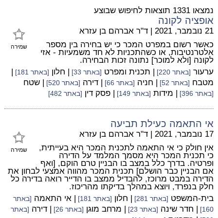
נמצאו 1331 תוצאות לחיפוש שבוצע
אופציה לקונה
21 נובמבר, 2021
|
ד"ר אברהם בן עזרא
כאשר רשום במפרט המכר כי יש בחירה בין מספר
שמירה
אלטרנטיבות, או כשהתכניות לא חד משמעיות - אזי
לקונה [ולא למוכר] נתונה זכות הבחירה.
ערעור
| תכנית ומפרט
| חלון
|
[באתר 220]
[באתר 33]
[באתר 181]
מטבח
| חניה
| דירה
| שטח
[באתר 52]
[באתר 66]
[באתר 520]
| מידות
| פסק דין
[באתר 396]
[באתר 149]
[באתר 482]
אי התאמה כעילת תביעה
17 נובמבר, 2021
|
ד"ר אברהם בן עזרא
אין חולק כי אי התאמה לתכנית המכר היא בעייתית,
שמירה
כי תכנית המכר היא מסמך המלמד על הדירה
ופרטיה. בדרך כלל במצב בו הבניין טרם הוקם, [ואף
אם הבניין כבר הושלם] תכנית המכר מהווה אמצעי לבחון את
הדירה במבט מרוכז, להבדיל ממצב בו הדייר רואה בדירה כל
חלק בנפרד, ויוצא במהלך בדיקתו מהריכוז.
בית-המשפט
| חלון
| אי התאמה
[באתר 281]
[באתר 181]
[באתר
| חדר שינה
| מרחב מוגן
| דירה
160]
[באתר 23]
[באתר 26]
[באתר