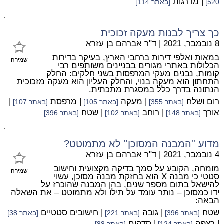
| מדרגות
520]
[באתר 114]
כך צריך לבנות מעקה זכוכית
8 נובמבר, 2021
|
ד"ר אברהם בן עזרא
במאות ואלפי דירות ברחבי הארץ, בעיקר בדירות
שמירה
הכלולות באתרי מגורים בבניינים משותפים רבי
קומות, נבנים מעקי המרפסות בשני חלקים: החלק
התחתון הוא מעקה בנוי, והחלק העליון הוא מעקה מזכוכית
הנתונה בדרך כלל במסגרת מתכתית.
רום ושלח
| מעקה
| מרפסת
|
[באתר 355]
[באתר 105]
[באתר 107]
אורך
| רוחב
| שטח
[באתר 148]
[באתר 102]
[באתר 396]
מדוע ''המבנה המסוכן'' לא מתמוטט?
4 נובמבר, 2021
|
ד"ר אברהם בן עזרא
מומחה, הקובע על סמך בדיקה מקצועית וחישוב
שמירה
סטטי כי מבנה X הוא בחזקת מבנה מסוכן, עשוי
להישאל בתום מספר שנים, בהן המבנה שהוכרז על
ידו כמסוכן – נותר עומד על תילו ולא מתמוטט – את השאלה
הבאה:
שטח
| גובה
| חישובים סטטיים
[באתר 396]
[באתר 221]
[באתר 38]
| רצפה
| סדקים