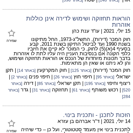
[באתר 148]
[באתר 396]
הוראות תחזוקה ושימוש לדירה אינן כוללות
אזהרות
15 יולי, 2021
|
עו"ד ענת כהן
חוק המכר (דירות), התשל"ג-1973, החל מתיקונו
שמירה
בשנת 1990 ועד לביטול התיקון בשנת 2011, קבע
בסעיף 4(א)(5) לחוק, כי המוכר לא קיים את חיוביו
כלפי הקונה אם בנסיבות העניין היה עליו לתת לו אזהרות
בדבר תכונות מיוחדות של הנכס או הוראות תחזוקה ושימוש,
והן לא ניתנו או שאין הן מתאימות.
חוק המכר (דירות)
| חוק המקרקעין
| תקן
[באתר 125]
[באתר 14]
ישראלי
| חיפוי חוץ
| חיפוי פנים
|
[באתר 95]
[באתר 26]
[באתר 2]
ריצוף וחיפוי
| תקן ישראלי
| דירה
[באתר 195]
[באתר 85]
[באתר
| רכוש משותף
| תחזוקה
| גדר
520]
[באתר 61]
[באתר 31]
[באתר
284]
הזכות לתכנן - ותכנית בינוי.
14 יולי, 2021
|
ד"ר אברהם בן עזרא
לתכנית בינוי אין מעמד סטטוטורי, ועל כן – כדי שיהיה
שמירה