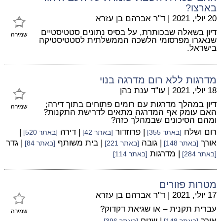
בארצו?
20 יולי, 2021
|
ד"ר אברהם בן עזרא
דיון בשאלה שבכותרת, על בסיס נתונים סטטיסטיים
שמירה
שנאגרו מפרסומי הלשכה הממשלתית לסטטיסטיקה
בישראל.
מדרגות ללא רום מדרגה בנוי
18 יולי, 2021
|
עו"ד ענת כהן
דיון במהלך מדרגות עם רומים פתוחים בתוך דירה;
שמירה
האם עומק אף המדרגה מתאים לדרישת התקנות?
ומהם הסיכונים שבמהלך כזה?
רום ושלח
| פרוזדור
| דירה
|
[באתר 355]
[באתר 42]
[באתר 520]
אורך
| גובה
| בית משותף
| גדר
[באתר 148]
[באתר 221]
[באתר 84]
| מדרגות
[באתר 284]
[באתר 114]
מטרות פזורים
17 יולי, 2021
|
ד"ר אברהם בן עזרא
עברית תקנית – או שגיאת דקדוק?
שמירה
אורך
| שטח