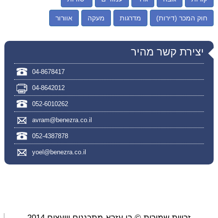
חוק המכר (דירות)
מדרגות
מעקה
אוורור
יצירת קשר מהיר
04-8678417
04-8642012
052-6010262
avram@benezra.co.il
052-4387878
yoel@benezra.co.il
זכויות שמורות © בן עזרא מתכננים ויועצים 2014