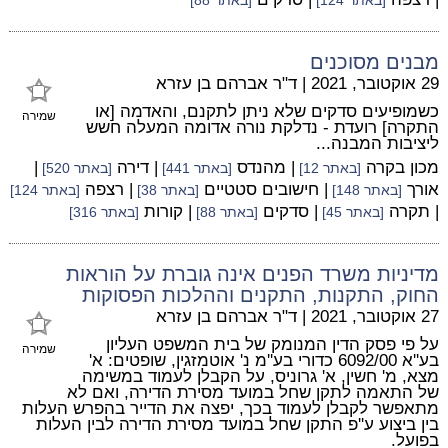
[באתר 124]
[באתר 88]
מבנים מסוכנים
29 אוקטובר, 2021
|
ד"ר אברהם בן עזרא
כשמופיעים סדקים שלא ניתן לתקנם, והאדמה [או
שמירה
התקרה] רועדת - נדלקת נורה אדומה המעלה חשש
ליציבות המבנה...
מכון בקרה
| מהנדס
| דירה
|
[באתר 12]
[באתר 441]
[באתר 520]
אורך
| חישובים סטטיים
| רצפה
[באתר 148]
[באתר 38]
[באתר 124]
| תקרה
| סדקים
| קורות
[באתר 45]
[באתר 88]
[באתר 316]
מדיניות משרד הפנים אינה גוברת על הוראות
החוק, התקנות, התקנים וההלכות הפסוקות
27 אוקטובר, 2021
|
ד"ר אברהם בן עזרא
על פי פסק הדין המנומק של בית המשפט העליון
שמירה
בע''א 6092/00 כדורי בע''מ נ' אוטמזגין, שופטים: א'
מצא, מ' חשין, א' גרוניס, על הקבלן לעמוד במשימה
של התאמה לתקן שחל במועד מסירת הדירה, ואם לא
מתאפשר לקבלן לעמוד בכך, יפצה את הדייר בהפרש העלות
בין ביצוע ע''פ התקן שחל במועד מסירת הדירה לבין העלות
בפועל.