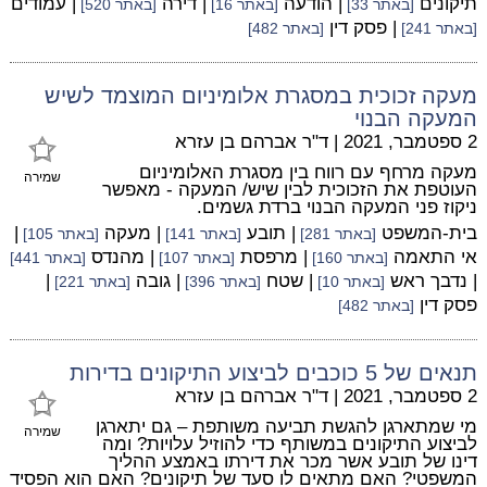
תיקונים
| הודעה
| דירה
| עמודים
[באתר 33]
[באתר 16]
[באתר 520]
| פסק דין
[באתר 241]
[באתר 482]
מעקה זכוכית במסגרת אלומיניום המוצמד לשיש
המעקה הבנוי
2 ספטמבר, 2021
|
ד"ר אברהם בן עזרא
מעקה מרחף עם רווח בין מסגרת האלומיניום
שמירה
העוטפת את הזכוכית לבין שיש/ המעקה - מאפשר
ניקוז פני המעקה הבנוי ברדת גשמים.
בית-המשפט
| תובע
| מעקה
|
[באתר 281]
[באתר 141]
[באתר 105]
אי התאמה
| מרפסת
| מהנדס
[באתר 160]
[באתר 107]
[באתר 441]
| נדבך ראש
| שטח
| גובה
|
[באתר 10]
[באתר 396]
[באתר 221]
פסק דין
[באתר 482]
תנאים של 5 כוכבים לביצוע התיקונים בדירות
2 ספטמבר, 2021
|
ד"ר אברהם בן עזרא
מי שמתארגן להגשת תביעה משותפת – גם יתארגן
שמירה
לביצוע התיקונים במשותף כדי להוזיל עלויות? ומה
דינו של תובע אשר מכר את דירתו באמצע ההליך
המשפטי? האם מתאים לו סעד של תיקונים? האם הוא הפסיד