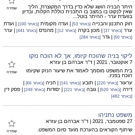
היתר הבניה הושג שלא כדין בדרך המקוצרת, הליך
שמירה
שאין לנקוט בו במצב בו התכנית כוללת הקלות, ובדיון
בוועדת ערר - ההיתר בוטל...
חוק התכנון והבנייה
| ועדה מקומית
| ועדת
[באתר 53]
[באתר 100]
ערר
| מכון בקרה
| מהנדס
| ערר
[באתר 37]
[באתר 12]
[באתר 441]
| גדר
[באתר 50]
[באתר 284]
ליקוי בניה שהוכח קיומו, אך לא הוכח נזקו
7 אוקטובר, 2021
|
ד"ר אברהם בן עזרא
בית המשפט מוסמך לאמוד את שיעור הנזק שקיומו
שמירה
הוכח בפניו.
ערעור
| תובע
| חניה
|
[באתר 220]
[באתר 141]
[באתר 66]
דירה
| גובה
| יסודות
| פסק דין
[באתר 520]
[באתר 221]
[באתר 249]
[באתר 482]
משפט נתניהו
27 ספטמבר, 2021
|
ד"ר אברהם בן עזרא
שיתוף הקוראים בהערכת מועד סיום המשפט.
שמירה