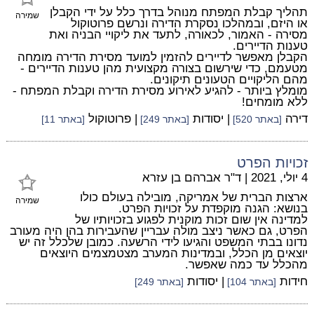
תהליך קבלת המפתח מנוהל בדרך כלל על ידי הקבלן
שמירה
או היזם, ובמהלכו נסקרת הדירה ונרשם פרוטוקול
מסירה - האמור, לכאורה, לתעד את ליקויי הבניה ואת
טענות הדיירים.
הקבלן מאפשר לדיירים להזמין למועד מסירת הדירה מומחה
מטעמם, כדי שירשום בצורה מקצועית מהן טענות הדיירים -
מהם הליקויים הטעונים תיקונים.
מומלץ ביותר - להגיע לאירוע מסירת הדירה וקבלת המפתח -
ללא מומחים!
דירה
| יסודות
| פרוטוקול
[באתר 520]
[באתר 249]
[באתר 11]
זכויות הפרט
4 יולי, 2021
|
ד"ר אברהם בן עזרא
ארצות הברית של אמריקה, מובילה בעולם כולו
שמירה
בנושא: הגנה מוקפדת על זכויות הפרט.
למדינה אין שום זכות מוקנית לפגוע בזכויותיו של
הפרט, גם כאשר ניצב מולה עבריין שהעבירות בהן היה מעורב
נדונו בבתי המשפט והגיעו לידי הרשעה. כמובן שלכלל זה יש
יוצאים מן הכלל, ובמדינות המערב מצטמצמים היוצאים
מהכלל עד כמה שאפשר.
חידות
| יסודות
[באתר 104]
[באתר 249]