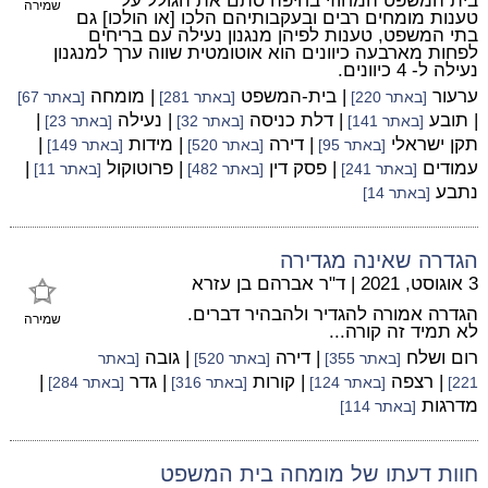
בית המשפט המחוזי בחיפה סתם את הגולל על
שמירה
טענות מומחים רבים ובעקבותיהם הלכו [או הולכו] גם
בתי המשפט, טענות לפיהן מנגנון נעילה עם בריחים
לפחות מארבעה כיוונים הוא אוטומטית שווה ערך למנגנון
נעילה ל- 4 כיוונים.
ערעור
| בית-המשפט
| מומחה
[באתר 220]
[באתר 281]
[באתר 67]
| תובע
| דלת כניסה
| נעילה
|
[באתר 141]
[באתר 32]
[באתר 23]
תקן ישראלי
| דירה
| מידות
|
[באתר 95]
[באתר 520]
[באתר 149]
עמודים
| פסק דין
| פרוטוקול
|
[באתר 241]
[באתר 482]
[באתר 11]
נתבע
[באתר 14]
הגדרה שאינה מגדירה
3 אוגוסט, 2021
|
ד"ר אברהם בן עזרא
הגדרה אמורה להגדיר ולהבהיר דברים.
שמירה
לא תמיד זה קורה...
רום ושלח
| דירה
| גובה
[באתר 355]
[באתר 520]
[באתר
| רצפה
| קורות
| גדר
|
221]
[באתר 124]
[באתר 316]
[באתר 284]
מדרגות
[באתר 114]
חוות דעתו של מומחה בית המשפט