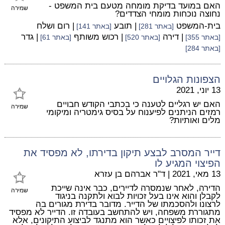
האם במועד בדיקת מומחה מטעם בית המשפט -
שמירה
נחוצה נוכחות מומחי הצדדים?
בית-המשפט
| תובע
| רום ושלח
[באתר 281]
[באתר 141]
| דירה
| רכוש משותף
| גדר
[באתר 355]
[באתר 520]
[באתר 61]
[באתר 284]
הצפונות הגלויים
13 יוני, 2021
האם יש רגליים לטענה כי בכתבי הקודש חבויים
שמירה
רמזים הניתנים לפיענוח על בסיס גימטריה ומיקומי
מלים ואותיות?
דייר המסרב לבצע תיקון בדירתו, לא מפסיד את
הפיצוי המגיע לו
13 מאי, 2021
|
ד"ר אברהם בן עזרא
הדירה, לאחר שנמסרה לדיירים, כבר אינה שייכת
שמירה
לקבלן והוא אינו בעל זכויות לבוא ולתקנה בניגוד
לרצונו ולהסכמתו של הדייר. מדובר בדירת מגורים בה
מתגוררת משפחה, ויש להתחשב בעובדה זו. הדייר לא מפסיד
את זכותו לפיצויים כאשר הוא מתנגד לביצוע התיקונים, אלא