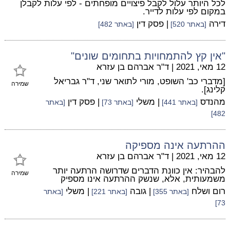
לכל היותר עלול לקבל פיצויים מופחתים - לפי עלות לקבלן
במקום לפי עלות לדייר.
דירה
| פסק דין
[באתר 520]
[באתר 482]
"אין קץ להתמחויות בתחומים שונים"
12 מאי, 2021
|
ד"ר אברהם בן עזרא
[מדברי כב' השופט, מורי לתואר שני, ד"ר גבריאל
שמירה
קלינג].
מהנדס
| משלי
| פסק דין
[באתר 441]
[באתר 73]
[באתר
482]
ההרתעה אינה מספיקה
12 מאי, 2021
|
ד"ר אברהם בן עזרא
להבהיר: אין כוונת הדברים שדרושה הרתעה יותר
שמירה
משמעותית, אלא, שנשק ההרתעה אינו מספיק
רום ושלח
| גובה
| משלי
[באתר 355]
[באתר 221]
[באתר
73]