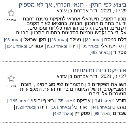
ביצוע לפי התקן - תנאי הכרחי, אך לא מספיק
29 יוני, 2021
|
ד"ר אברהם בן עזרא
מכון התקנים הישראלי אחראי לחקיקת משנה רחבת
שמירה
יריעה בתחום התכנון והבניה, בהוציאו לאור תקנים
רשמיים, תקנים רגילים, הוראות כלליות ומפרטים.
על ידי כך נקבעו נורמות לתקינות בתחום התכנון והבניה.
דלת כניסה
| נעילה
| תקן ישראלי
[באתר 32]
[באתר 23]
[באתר 95]
| תקן ישראלי
| דירה
| עמודים
|
[באתר 85]
[באתר 520]
[באתר 241]
פסק דין
[באתר 482]
אובייקטיביות ומומחיות
27 יוני, 2021
|
ד"ר אברהם בן עזרא
השוואת תפקידים בין המומחים לפי סוג המינוי, וחובת
שמירה
האובייקטיביות של המומחים בחוות הדעת המקצועיות
הנערכות על ידיהם.
תובע
| אתיקה
| ריצוף וחיפוי
|
[באתר 141]
[באתר 55]
[באתר 195]
מהנדס
| אדריכל
| דירה
|
[באתר 441]
[באתר 161]
[באתר 520]
שברים
| פסק דין
[באתר 98]
[באתר 482]