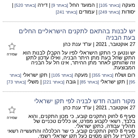
מעקה
| המועד החל
| דירה
|
[באתר 105]
[באתר 9]
[באתר 520]
יסודות
| עמודים
[באתר 249]
[באתר 241]
יש לבנות בהתאם לתקנים הישראליים החלים
בעת הבניה
27 אוקטובר, 2021
|
עו"ד ענת כהן
יש ונטען כי התקן הישראלי לפיו על הקבלן לבנות הוא
שמירה
התקן שחל בעת מתן היתר הבניה, ואילו עדכון לתקן
זה שהותקן לאחר מתן ההיתר, אינו חל על הבניה
המבוצעת.
רום ושלח
| מעקה
| תקן ישראלי
[באתר 355]
[באתר 105]
[באתר
| תקן ישראלי
| גובה
| משלי
95]
[באתר 85]
[באתר 221]
[באתר 73]
מקור חובה חדש לבניה לפי תקן ישראלי
27 אוקטובר, 2021
|
עו"ד ענת כהן
סעיף 6 לחוק התקנים קובע, כי מכון התקנים, והוא
שמירה
בלבד, רשאי לקבוע מפרט, או כללים טכניים של
תהליך עבודה, כתקן ישראלי.
סעיף 8 לחוק התקנים קובע, כי שר הכלכלה והתעשייה רשאי
להכריז על תקן מסוים כעל תקן ישראלי רשמי.