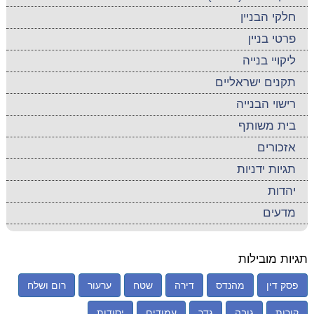
חלקי הבניין
פרטי בניין
ליקויי בנייה
תקנים ישראליים
רישוי הבנייה
בית משותף
אזכורים
תגיות ידניות
יהדות
מדעים
תגיות מובילות
פסק דין
מהנדס
דירה
שטח
ערעור
רום ושלח
קורות
גובה
גדר
עמודים
יסודות