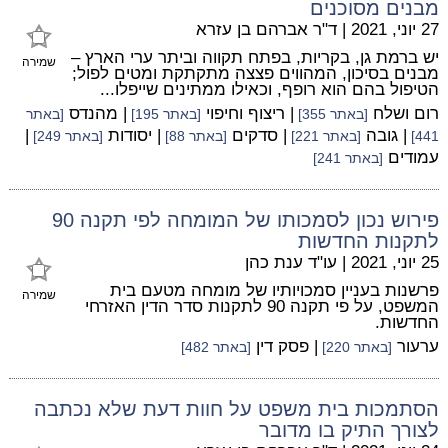
מבנים מסוכנים
27 יוני, 2021
|
ד"ר אברהם בן עזרא
יש ברמת גן, בקריות, בפתח תקווה וביתר ערי הארץ –
שמירה
מבנים בסיכון, המהווים פצצה מתקתקת ומטים לפול;
הטיפול בהם הוא רופף, וכאילו ממתינים שייפלו...
רום ושלח
| ריצוף וחיפוי
| מהנדס
[באתר 355]
[באתר 195]
[באתר
| גובה
| סדקים
| יסודות
|
441]
[באתר 221]
[באתר 88]
[באתר 249]
עמודים
[באתר 241]
פירוש נכון לסמכותו של המומחה לפי תקנה 90
לתקנות החדשות
25 יוני, 2021
|
עו"ד ענת כהן
פרשנות בעניין סמכויותיו של מומחה מטעם בית
שמירה
המשפט, על פי תקנה 90 לתקנות סדר הדין האזרחי
החדשות.
ערעור
| פסק דין
[באתר 220]
[באתר 482]
הסתמכות בית משפט על חוות דעת שלא נכתבה
לצורך התיק בו מדובר