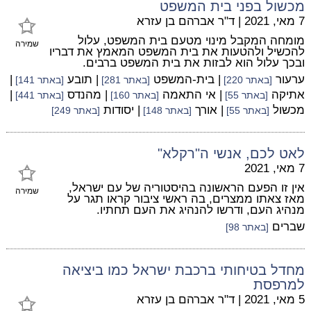
מכשול בפני בית המשפט
7 מאי, 2021
|
ד"ר אברהם בן עזרא
מומחה המקבל מינוי מטעם בית המשפט, עלול
שמירה
להכשיל ולהטעות את בית המשפט המאמץ את דבריו
ובכך עלול הוא לבזות את בית המשפט ברבים.
ערעור
| בית-המשפט
| תובע
|
[באתר 220]
[באתר 281]
[באתר 141]
אתיקה
| אי התאמה
| מהנדס
|
[באתר 55]
[באתר 160]
[באתר 441]
מכשול
| אורך
| יסודות
[באתר 55]
[באתר 148]
[באתר 249]
לאט לכם, אנשי ה"רקלא"
7 מאי, 2021
אין זו הפעם הראשונה בהיסטוריה של עם ישראל,
שמירה
מאז צאתו ממצרים, בה ראשי ציבור קראו תגר על
מנהיג העם, ודרשו להנהיג את העם תחתיו.
שברים
[באתר 98]
מחדל בטיחותי ברכבת ישראל כמו ביציאה
למרפסת
5 מאי, 2021
|
ד"ר אברהם בן עזרא