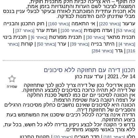
לה תוקף – היא צריכה לביות חלק מתכנית חוקית,
המוצגת לציבור לשם הערות והתנגדויות בזמן אמת,
ולא תכנית עתידית המוכתבת לאזרח ובעיקר לבעלי עניין בנכס
מבלי שתינתן להם הזדמנות לבודקה.
ערעור
| אי התאמה
| חוק התכנון והבנייה
[באתר 220]
[באתר 160]
| ועדה מקומית
| ועדת ערר
|
[באתר 53]
[באתר 100]
[באתר 37]
תכנית מתאר
| תכנית מפורטת
| תכנית בינוי
[באתר 30]
[באתר 6]
| היתר בנייה
| ערר
| קורות
[באתר 4]
[באתר 39]
[באתר 50]
[באתר
| גדר
316]
[באתר 284]
תכנון דירה עם תחזוקה ללא סיכונים
14 יולי, 2021
|
עו"ד ענת כהן
תכנון אדריכלי נכון של דירה צריך לכוון לכך שתחזוקה
שמירה
של דירה לא תהיה כרוכה בסיכונים למבצע התחזוקה.
אין הכוונה לסיכוני יום יום כמו למשל סכנת החלקה
על רצפה רטובה בעת שטיפת הרצפות.
הכוונה היא לסיכונים שאינם נחשבים כחלק מסיכוניה הרגילים
והסבירים של תחזוקת דירה.
הדירה אינה צריכה לכלול רכיבים שיסכנו את המשתמש בעת
ביצוע התחזוקה.
נדרש כי הקונה יוכל לבצע ניקיון בדירה ללא כל חשש, בכל עת,
ללא צורך באנשי מקצוע מיוחדים.
חלון
| חדר מגורים
| תקנות התכנון
[באתר 181]
[באתר 20]