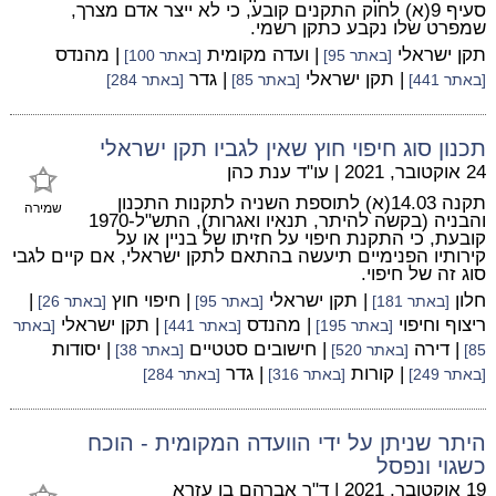
סעיף 9(א) לחוק התקנים קובע, כי לא ייצר אדם מצרך,
שמפרט שלו נקבע כתקן רשמי.
תקן ישראלי
| ועדה מקומית
| מהנדס
[באתר 95]
[באתר 100]
| תקן ישראלי
| גדר
[באתר 441]
[באתר 85]
[באתר 284]
תכנון סוג חיפוי חוץ שאין לגביו תקן ישראלי
24 אוקטובר, 2021
|
עו"ד ענת כהן
תקנה 14.03(א) לתוספת השניה לתקנות התכנון
שמירה
והבניה (בקשה להיתר, תנאיו ואגרות), התש"ל-1970
קובעת, כי התקנת חיפוי על חזיתו של בניין או על
קירותיו הפנימיים תיעשה בהתאם לתקן ישראלי, אם קיים לגבי
סוג זה של חיפוי.
חלון
| תקן ישראלי
| חיפוי חוץ
|
[באתר 181]
[באתר 95]
[באתר 26]
ריצוף וחיפוי
| מהנדס
| תקן ישראלי
[באתר 195]
[באתר 441]
[באתר
| דירה
| חישובים סטטיים
| יסודות
85]
[באתר 520]
[באתר 38]
| קורות
| גדר
[באתר 249]
[באתר 316]
[באתר 284]
היתר שניתן על ידי הוועדה המקומית - הוכח
כשגוי ונפסל
19 אוקטובר, 2021
|
ד"ר אברהם בן עזרא