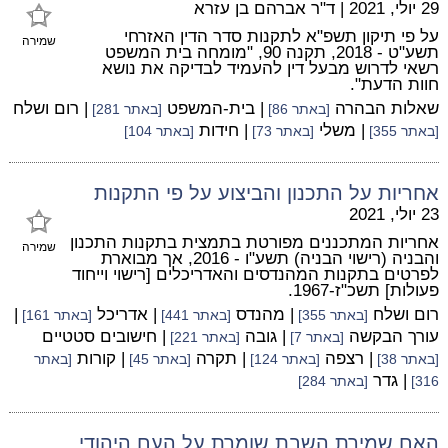
29 יולי, 2021
|
ד"ר אברהם בן עזרא
על פי תיקון תשפ"א לתקנות סדר הדין האזרחי
שמירה
תשע"ט - 2018, תקנה 90, "מומחה בית המשפט
רשאי לדרוש מבעל דין להעמיד לבדיקה את נושא
חוות הדעת".
שאלות הבהרה
| בית-המשפט
| רום ושלח
[באתר 86]
[באתר 281]
| משלי
| חידות
[באתר 355]
[באתר 73]
[באתר 104]
אחריות על התכנון והביצוע על פי התקנות
23 יולי, 2021
אחריות המתכננים מפורטת בתמצית בתקנות התכנון
שמירה
והבניה (רישוי הבניה) תשע"ו - 2016, אך מבוארת
לפרטים בתקנות המהנדסים והאדריכלים [רישוי וייחוד
פעולות] תשכ"ז-1967.
רום ושלח
| מהנדס
| אדריכל
|
[באתר 355]
[באתר 441]
[באתר 161]
עורך הבקשה
| גובה
| חישובים סטטיים
[באתר 7]
[באתר 221]
| רצפה
| תקרה
| קורות
[באתר 38]
[באתר 124]
[באתר 45]
[באתר
| גדר
316]
[באתר 284]
האם שמירת השבת שומרת על העם היהודי