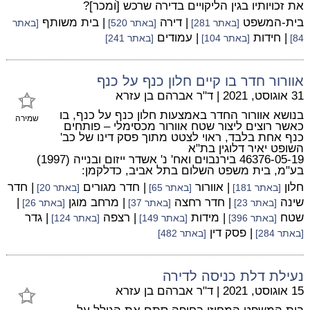
את זכויותיו בגין הליקויים בדירה שרכש [ומכר]?
בית-המשפט
| דירה
| בית משותף
[באתר 281]
[באתר 520]
[באתר
| חידות
| עמודים
84]
[באתר 104]
[באתר 241]
אוורור חדר בו קיים חלון כנף על כנף
31 אוגוסט, 2021
|
ד"ר אברהם בן עזרא
בנושא אוורור החדר באמצעות חלון כנף על כנף, בו
שמירה
כאשר רוצים ליצור שטח אוורור מכסימלי – פותחים
כנף אחת בלבד, ראוי לצטט מתוך פסק דינו של כב'
השופט יאיר דלוגין בת"א
46376-05-19 בירנבוים ואח' נ' אשדר ייזום ובנייה (1997)
בע"מ, בית משפט השלום בתל אביב, כדלקמן:
חלון
| אוורור
| חדר מגורים
| חדר
[באתר 181]
[באתר 65]
[באתר 20]
שינה
| חדר רחצה
| מרחב מוגן
|
[באתר 23]
[באתר 37]
[באתר 26]
שטח
| מידות
| רצפה
| גדר
[באתר 396]
[באתר 149]
[באתר 124]
| פסק דין
[באתר 284]
[באתר 482]
נעילת דלת כניסה לדירה
15 אוגוסט, 2021
|
ד"ר אברהם בן עזרא