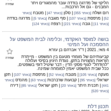
הליקוי של מדרגה בודדה עובר מהמגורים ויתר
שמירה
המבנים - גם אל הרכבות...
רום ושלח
| סלון
| מטבח
[באתר 355]
[באתר 47]
[באתר
| מרפסת
| סף מוגבה
| מדרגה בודדה
52]
[באתר 107]
[באתר 5]
| גובה
| רצפה
[באתר 11]
[באתר 221]
[באתר 124]
בושה למוסד האקדמי, וכלימה לבית המשפט על
ההסמכה ועל המינוי
4 מאי, 2021
|
ד"ר אברהם בן עזרא
קביעותיהם של מומחי מטעם בין המשפט - מייתרת
שמירה
הוראות המצויות בתקן, נוגדת היגיון בסיסי ועלולה
"להזדחל" לגוף פסקי הדין - דבר שיטיל דופי בשופטים,
ככל שבית המשפט יאמין למומחה שמינה.
מעקה
| מטבח
| מרפסת
| תקן
[באתר 105]
[באתר 52]
[באתר 107]
ישראלי
| קבועות שרברבות
| מהנדס
[באתר 95]
[באתר 63]
[באתר
| תכנית היתר
| תקן ישראלי
| דירה
441]
[באתר 20]
[באתר 85]
[באתר 520]
תכנון דלת