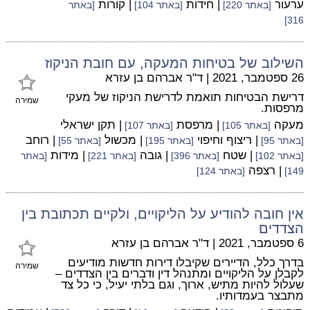
ערעור
| חידות
| קורות
[באתר 220]
[באתר 104]
[באתר
316]
השילוב של בטיחות המעקה, עם חובת הניקוז
26 ספטמבר, 2021
|
ד"ר אברהם בן עזרא
דרישת הבטיחות תואמת לדרישת הניקוז של מעקי
שמירה
מרפסות.
מעקה
| מרפסת
| תקן ישראלי
[באתר 105]
[באתר 107]
| ריצוף וחיפוי
| מכשול
| רוחב
[באתר 95]
[באתר 195]
[באתר 55]
| שטח
| גובה
| מידות
[באתר 102]
[באתר 396]
[באתר 221]
[באתר
| רצפה
149]
[באתר 124]
אין חובה להודיע על הליקויים, ולקיים תכתובת בין
הצדדים
6 ספטמבר, 2021
|
ד"ר אברהם בן עזרא
בדרך כלל, הדיירים שקיבלו דירות חדשות מודיעים
שמירה
לקבלן על הליקויים ומתנהל דין ודברים בין הצדדים –
שעלול להיות מתיש, ארוך, וגם בלתי יעיל, כי כל צד
מתבצר בעמדותיו.