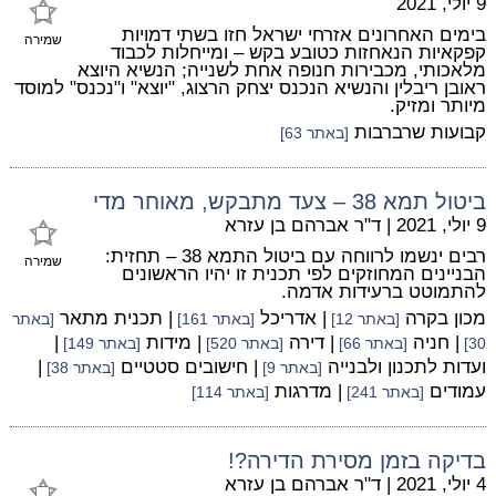
9 יולי, 2021
בימים האחרונים אזרחי ישראל חזו בשתי דמויות
שמירה
קפקאיות הנאחזות כטובע בקש – ומייחלות לכבוד
מלאכותי, מכבירות חנופה אחת לשנייה; הנשיא היוצא
ראובן ריבלין והנשיא הנכנס יצחק הרצוג, "יוצא" ו"נכנס" למוסד
מיותר ומזיק.
קבועות שרברבות
[באתר 63]
ביטול תמא 38 – צעד מתבקש, מאוחר מדי
9 יולי, 2021
|
ד"ר אברהם בן עזרא
רבים ינשמו לרווחה עם ביטול התמא 38 – תחזית:
שמירה
הבניינים המחוזקים לפי תכנית זו יהיו הראשונים
להתמוטט ברעידות אדמה.
מכון בקרה
| אדריכל
| תכנית מתאר
[באתר 12]
[באתר 161]
[באתר
| חניה
| דירה
| מידות
|
30]
[באתר 66]
[באתר 520]
[באתר 149]
ועדות לתכנון ולבנייה
| חישובים סטטיים
|
[באתר 9]
[באתר 38]
עמודים
| מדרגות
[באתר 241]
[באתר 114]
בדיקה בזמן מסירת הדירה?!
4 יולי, 2021
|
ד"ר אברהם בן עזרא