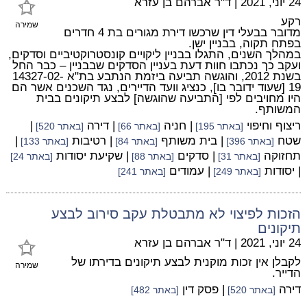
24 יוני, 2021
|
ד"ר אברהם בן עזרא
רקע
שמירה
מדובר בבעלי דין שרכשו דירת מגורים בת 4 חדרים
בפתח תקוה, בבניין ישן.
במהלך השנים, התגלו בבניין ליקויים קונסטרוקטיביים וסדקים,
ועקב כך נכתבו חוות דעת בעניין הסדקים שבבניין – כבר החל
בשנת 2012, והוגשה תביעה ביזמת הנתבע בת"א 14327-02-
19 [שעוד ידובר בו], כנציג וועד הדיירים, נגד השכנים אשר הם
היו מחויבים לפי [התביעה שהוגשה] לבצע תיקונים בבית
המשותף.
ריצוף וחיפוי
| חניה
| דירה
|
[באתר 195]
[באתר 66]
[באתר 520]
שטח
| בית משותף
| רטיבות
|
[באתר 396]
[באתר 84]
[באתר 133]
תחזוקה
| סדקים
| שקיעת יסודות
[באתר 31]
[באתר 88]
[באתר 24]
| יסודות
| עמודים
[באתר 249]
[באתר 241]
הזכות לפיצוי לא מתבטלת עקב סירוב לבצע
תיקונים
24 יוני, 2021
|
ד"ר אברהם בן עזרא
לקבלן אין זכות מוקנית לבצע תיקונים בדירתו של
שמירה
הדייר.
דירה
| פסק דין
[באתר 520]
[באתר 482]