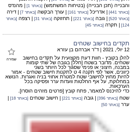
והבנייה (תכן הבנייה) (בטיחות המשתמש)
| מהנדס
[באתר 1]
| אדריכל
| עורך הבקשה
| דירה
[באתר 441]
[באתר 161]
[באתר 7]
| גובה
| תחזוקה
| רצפה
[באתר 520]
[באתר 221]
[באתר 31]
[באתר
| תקרה
124]
[באתר 45]
תקדים בחישוב שטחים
12 יולי, 2021
|
ד"ר אברהם בן עזרא
להלן בקובץ - חוות דעת מקצועית על תקדים בחישוב
שמירה
שטחים. מדובר בשטח [חלל] בגובה של שתי קומות
במבנה, חיצוני או פנימי שסגור לכל היותר בשני
כיוונים, אשר לפי תקנה 4 ט לתקנות חישוב שטחים - אמור
להיות מחוץ לחישובי שטח למטרת אחוזי בניה ואגרות. הנושא
במחלוקת, על אף החלטות וועדות ערר ופסיקה בכל
הערכאות.
כדי להיכנס למאמר, פתח קובץ [פרטים מזהים הוסרו].
שטח
| גובה
| חישוב שטחים
|
[באתר 396]
[באתר 221]
[באתר 18]
ערר
[באתר 50]