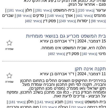
שהיה יכול למנוע את הנזק לו ביצע את חלקו ללא
פגם - אחראי על הנזק.
ערעור
| בית-המשפט
| חלון
|
[באתר 220]
[באתר 281]
[באתר 181]
מהנדס
| אורך
| סדקים
| שברים
[באתר 441]
[באתר 148]
[באתר 88]
| יסודות
| פסק דין
[באתר 98]
[באתר 249]
[באתר 482]
בית המשפט מכריע גם בנושאי מומחיות
15 דצמבר, 2024
|
ד"ר אברהם בן עזרא
הלכה היא, שבית המשפט אינו מומחה.
שמירה
מינוי
| פסק דין
[באתר 40]
[באתר 482]
תקנה אינה תקן
11 דצמבר, 2024
|
ד"ר אברהם בן עזרא
בהיררכיית החיקוקים השונים החלים בתחום התכנון
שמירה
והבניה, תקנה לפי חוק התכנון והבניה עומדת מעל
תקן ישראלי ו\או מפמ"כ (מפרט מכון התקנים),
ומומחה הבודק בניין - כמו גם: מתכנן בשלב התכנון, ומפקח
על הביצוע - צריכים לדעת זאת.
בית-המשפט
| תובע
| חלון
|
[באתר 281]
[באתר 141]
[באתר 181]
דלת כניסה
| נעילה
| חוק התכנון והבנייה
[באתר 32]
[באתר 23]