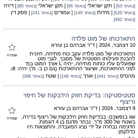
| תקן ישראלי
| תקן ישראלי
| דירה
[באתר 53]
[באתר 95]
[באתר 85]
| מידות
| עמודים
| פסק דין
[באתר 520]
[באתר 149]
[באתר 241]
[באתר 482]
התארכותו של מוט פלדה
10 דצמבר, 2024
|
ד"ר אברהם בן עזרא
התארכותו של מוט פלדה עקב כוח מתיחה, חיונית
שמירה
להבנת פעילותו הסטטית של מסבך. לגבי מוט
שפועלים עליו כוחות מתיחה, יהיה L אורך המוט במ'
לפני ההתארכות, ושיעור ההתארכות (גם כן ב- מ') יהיה: dl.
מהנדס
| אורך
| שטח
[באתר 441]
[באתר 148]
[באתר 396]
סטטיסטיקה: בדיקת חוזק הידבקות של חיפוי
וריצוף
9 דצמבר, 2024
|
ד"ר אברהם בן עזרא
שוו בנפשכם: בבדיקת חוזק הידבקות של ריצוף בדירה,
שמירה
בשטח של 300 מ"ר, נבחר מדגם בן 4 דוגמות.
הדגימה נבחרה על ידי נציג המעבדה, והתוצאות היו
כדלקמן: