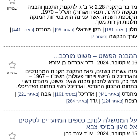
מדובר בתקנה 2.28 א' ב' ג' לתקנות התכנון והבניה
שמירה
(בקשה להיתר, תנאיו ואגרות) תש"ל – 1970,
התוספת השניה, אשר עניינה הוא בטיחות המנקה
חלונות וקירות מסך.
חלון
| תקן ישראלי
| מהנדס
|
[באתר 181]
[באתר 95]
[באתר 441]
עורך הבקשה
[באתר 7]
המבנה הפשוט – פשוט מורכב...
16 אוקטובר, 2024
|
ד"ר אברהם בן עזרא
מזה עשרות בשנים, מאז התקנת תקנות המהנדסים
שמירה
והאדריכלים (רישוי וייחוד פעולות) תשכ"ז – 1967 –
ועד כה, נדרש לתכנון מבנה שאינו פשוט, מהנדס רשוי
בתחום התכנון ההנדסי, ואדריכל רשוי בתחום האדריכלי.
מהנדס
| אדריכל
| גובה
|
[באתר 441]
[באתר 161]
[באתר 221]
רצפה
| גדר
[באתר 124]
[באתר 284]
על הממשלה לנתב כספים המיועדים לטקסים
אל מיגון בסיסי צבא
15 אוקטובר, 2024
|
עו"ד ענת כהן