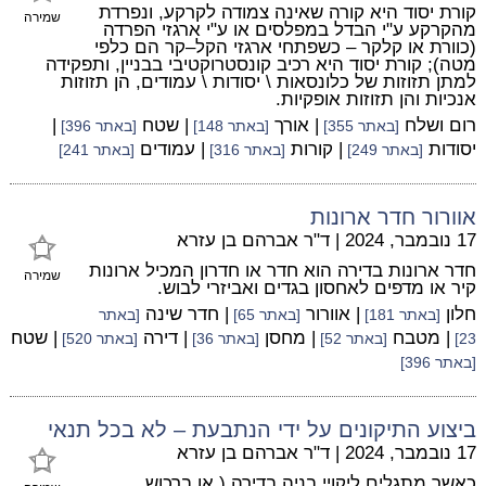
קורת יסוד היא קורה שאינה צמודה לקרקע, ונפרדת
שמירה
מהקרקע ע"י הבדל במפלסים או ע"י ארגזי הפרדה
(כוורת או קלקר – כשפתחי ארגזי הקל–קר הם כלפי
מטה); קורת יסוד היא רכיב קונסטרוקטיבי בבניין, ותפקידה
למתן תזוזות של כלונסאות \ יסודות \ עמודים, הן תזוזות
אנכיות והן תזוזות אופקיות.
רום ושלח
| אורך
| שטח
|
[באתר 355]
[באתר 148]
[באתר 396]
יסודות
| קורות
| עמודים
[באתר 249]
[באתר 316]
[באתר 241]
אוורור חדר ארונות
17 נובמבר, 2024
|
ד"ר אברהם בן עזרא
חדר ארונות בדירה הוא חדר או חדרון המכיל ארונות
שמירה
קיר או מדפים לאחסון בגדים ואביזרי לבוש.
חלון
| אוורור
| חדר שינה
[באתר 181]
[באתר 65]
[באתר
| מטבח
| מחסן
| דירה
| שטח
23]
[באתר 52]
[באתר 36]
[באתר 520]
[באתר 396]
ביצוע התיקונים על ידי הנתבעת – לא בכל תנאי
17 נובמבר, 2024
|
ד"ר אברהם בן עזרא
כאשר מתגלים ליקויי בניה בדירה ( או ברכוש