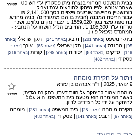
בבית המשפט המחוזי בנצרת ניתן פסק דין ע"י השופט
שמירה
שאהר אטרש, לפיו נפסקו לתובעים ענת ואריק
בורנשטיין מהיישוב שורשים פיצויים בסך 2,141,000 ₪
עבור הריסת המבנה (הבית בו הם מתגוררים) ובניה מחדש,
בתוספת פיצוי בסך 1559,020 ₪ עבור נזקים נלווים, ושכר
טרחת עו"ד 105,300 ₪. החיובים הנ"ל הושתו על הנתבע -
המהנדס מיכאל פוזין.
בית-המשפט
| תובע
| תקן ישראלי
[באתר 281]
[באתר 141]
[באתר
| מהנדס
| תקן ישראלי
| אורך
95]
[באתר 441]
[באתר 85]
[באתר
| סדקים
| יסודות
| קורות
|
148]
[באתר 88]
[באתר 249]
[באתר 316]
פסק דין
[באתר 482]
ויתור על חקירת מומחה
9 ינואר, 2025
|
ד"ר אברהם בן עזרא
מומחה אמור להיחקר על חוות דעתו, בחקירה נגדית;
שמירה
כאשר המומחה הוא מטעם בית המשפט, הוא עלול
להיחקר על ידי כל הצדדים לדיון.
חקירת מומחה
| בית-המשפט
| מומחה
[באתר 25]
[באתר 281]
| תובע
| פסק דין
[באתר 67]
[באתר 141]
[באתר 482]
היד ה' תקצר?