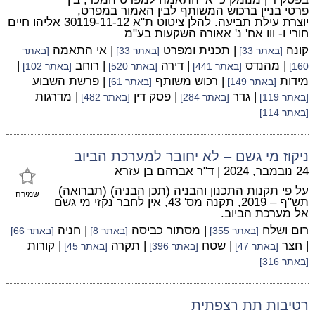
פרטי בניין ברכוש המשותף לבין האמור במפרט,
יוצרת עילת תביעה. להלן ציטוט ת"א 30119-11-12 אליהו חיים
חורי ו- ווו אח' נ' אאורה השקעות בע"מ
קונה
| תכנית ומפרט
| אי התאמה
[באתר 33]
[באתר 33]
[באתר
| מהנדס
| דירה
| רוחב
|
160]
[באתר 441]
[באתר 520]
[באתר 102]
מידות
| רכוש משותף
| פרשת השבוע
[באתר 149]
[באתר 61]
| גדר
| פסק דין
| מדרגות
[באתר 119]
[באתר 284]
[באתר 482]
[באתר 114]
ניקוז מי גשם – לא יחובר למערכת הביוב
24 נובמבר, 2024
|
ד"ר אברהם בן עזרא
על פי תקנות התכנון והבניה (תכן הבניה) (תברואה)
שמירה
תש"ף – 2019, תקנה מס' 43, אין לחבר נקזי מי גשם
אל מערכת הביוב.
רום ושלח
| מסתור כביסה
| חניה
[באתר 355]
[באתר 8]
[באתר 66]
| חצר
| שטח
| תקרה
| קורות
[באתר 47]
[באתר 396]
[באתר 45]
[באתר 316]
רטיבות תת רצפתית