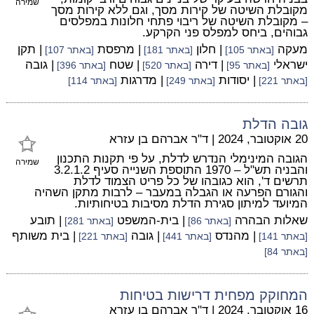
שמירה
מקובלת השיטה של קירות מסך, וגם ללא קירות מסך
– מקובלת השיטה של ריבוי פתחי חלונות במפלסים
גבוהים, ביחס למפלס פני הקרקע.
מעקה
| חלון
| מרפסת
| תקן
[באתר 105]
[באתר 181]
[באתר 107]
ישראלי
| דירה
| שטח
| גובה
[באתר 95]
[באתר 520]
[באתר 396]
| יסודות
| מדרגות
[באתר 221]
[באתר 249]
[באתר 114]
גובה הדלת
20 אוקטובר, 2024
|
ד"ר אברהם בן עזרא
הגובה המינימלי הנדרש לדלת, על פי תקנות התכנון
שמירה
והבניה תש"ל – 1970 התוספת השנייה סעיף 3.2.1.2
תרשים ד', הוא כגובהו של כל פריט הצמוד לדלת
והגורם הפרעה או הגבלה במעבר – לרבות מתקן השהיה
המיועד למיתון סגירת הדלת מסיבות בטיחותיות.
שאלות הבהרה
| בית-המשפט
| תובע
[באתר 86]
[באתר 281]
| מהנדס
| גובה
| בית משותף
[באתר 141]
[באתר 441]
[באתר 221]
[באתר 84]
המחוקק מפחית דרישות בטיחות
16 אוקטובר, 2024
|
ד"ר אברהם בן עזרא