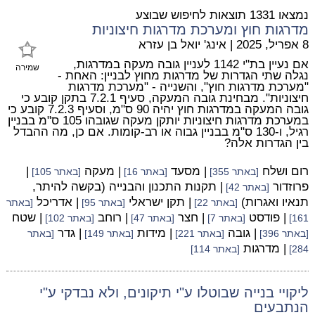
נמצאו 1331 תוצאות לחיפוש שבוצע
מדרגות חוץ ומערכת מדרגות חיצוניות
8 אפריל, 2025
|
אינג' יואל בן עזרא
אם נעיין בת"י 1142 לעניין גובה מעקה במדרגות,
שמירה
נגלה שתי הגדרות של מדרגות מחוץ לבניין: האחת -
"מערכת מדרגות חוץ", והשנייה - "מערכת מדרגות
חיצוניות". מבחינת גובה המעקה, סעיף 7.2.1 בתקן קובע כי
גובה המעקה במדרגות חוץ יהיה 90 ס"מ, וסעיף 7.2.3 קובע כי
במערכת מדרגות חיצוניות יותקן מעקה שגובהו 105 ס"מ בבניין
רגיל, ו-130 ס"מ בבניין גבוה או רב-קומות. אם כן, מה ההבדל
בין הגדרות אלה?
רום ושלח
| מסעד
| מעקה
|
[באתר 355]
[באתר 16]
[באתר 105]
פרוזדור
| תקנות התכנון והבנייה (בקשה להיתר,
[באתר 42]
תנאיו ואגרות)
| תקן ישראלי
| אדריכל
[באתר 22]
[באתר 95]
[באתר
| פודסט
| חצר
| רוחב
| שטח
161]
[באתר 7]
[באתר 47]
[באתר 102]
| גובה
| מידות
| גדר
[באתר 396]
[באתר 221]
[באתר 149]
[באתר
| מדרגות
284]
[באתר 114]
ליקויי בנייה שבוטלו ע"י תיקונים, ולא נבדקי ע"י
הנתבעים