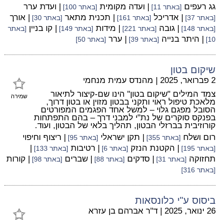
גג רעפים
| ועדה מקומית
| ועדת ערר
[באתר 11]
[באתר 100]
| אדריכל
| תכנית מתאר
| אורך
[באתר 37]
[באתר 161]
[באתר 30]
| גובה
| מידות
| קו בניין
[באתר 148]
[באתר 221]
[באתר 149]
[באתר
| היתר בנייה
| ערר
10]
[באתר 39]
[באתר 50]
שיקום בטון
2 פברואר, 2025
|
מהנדס עמית מנחמי
צמד המילים "שיקום בטון" הינו שם-קיצור לתיאור
שמירה
מלאכת טיפול ראוי ותקני בבטון מזוין או בטון דרוך,
הסובל מפגם גלוי – למשל אחד הפגמים המפורטים
בפנקס סוקרים של נת"י למבני דרך – בהם התפתחות
קורוזיבית בברזלי הבטון, תהליך בלאי של הבטון, ועוד.
רום ושלח
| תקן ישראלי
| ריצוף וחיפוי
[באתר 355]
[באתר 95]
| הקטנת הנזק
| רטיבות
|
[באתר 195]
[באתר 6]
[באתר 133]
תחזוקה
| סדקים
| שברים
| קורות
[באתר 31]
[באתר 88]
[באתר 98]
[באתר 316]
ביסוס ע"י כלונסאות
26 ינואר, 2025
|
ד"ר אברהם בן עזרא