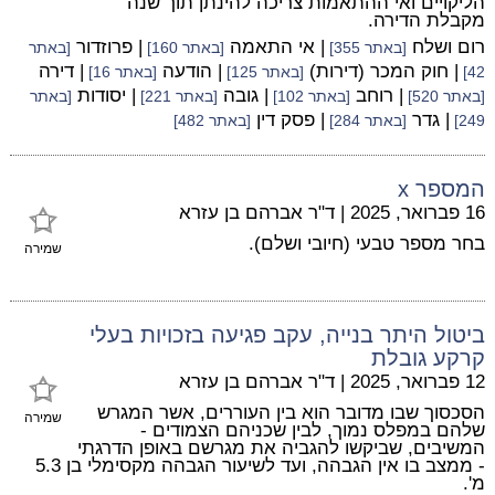
הליקויים ואי ההתאמות צריכה להינתן תוך שנה
מקבלת הדירה.
רום ושלח
| אי התאמה
| פרוזדור
[באתר 355]
[באתר 160]
[באתר
| חוק המכר (דירות)
| הודעה
| דירה
42]
[באתר 125]
[באתר 16]
| רוחב
| גובה
| יסודות
[באתר 520]
[באתר 102]
[באתר 221]
[באתר
| גדר
| פסק דין
249]
[באתר 284]
[באתר 482]
המספר x
16 פברואר, 2025
|
ד"ר אברהם בן עזרא
בחר מספר טבעי (חיובי ושלם).
שמירה
ביטול היתר בנייה, עקב פגיעה בזכויות בעלי
קרקע גובלת
12 פברואר, 2025
|
ד"ר אברהם בן עזרא
הסכסוך שבו מדובר הוא בין העוררים, אשר המגרש
שמירה
שלהם במפלס נמוך, לבין שכניהם הצמודים -
המשיבים, שביקשו להגביה את מגרשם באופן הדרגתי
- ממצב בו אין הגבהה, ועד לשיעור הגבהה מקסימלי בן 5.3
מ'.