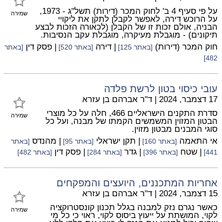
על פי סעיף 4 ב' לחוק המכר (דירות) תשל"ג - 1973,
שמירה
על הרוכש דירה, לאפשר לקבלן לתקן את ליקויי
הבניה, אולם זכות זו של הקבלן (לכאורה הזכות לבצע
תיקונים) - מוגבלת מעיקרה, מוגבלת עקב הנסיבות.
חוק המכר (דירות)
| דירה
| פסק דין
[באתר 125]
[באתר 520]
[באתר
482]
עובי כיסוי בטון לרשת פלדה
17 דצמבר, 2024
|
ד"ר אברהם בן עזרא
סדרת התקנים הישראליים 466, חלה על כל מוצרי
שמירה
הבטון המזוין המשמשים הקמתו של מבנה, ועל כל
סוגי המבנים מבטון מזוין.
אי התאמה
| תקן ישראלי
| מהנדס
[באתר 160]
[באתר 95]
[באתר
| שטח
| גדר
| פסק דין
441]
[באתר 396]
[באתר 284]
[באתר 482]
אחריות המתכננים, היועצים והמפקחים
15 דצמבר, 2024
|
ד"ר אברהם בן עזרא
כאשר נגרם נזק למבנה בגלל תכנון קונסטרוקציה
שמירה
לקוי, המושתת על ייעוץ ביסוס לקוי, ראוי כי כל מי