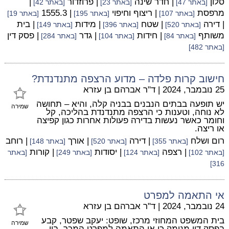
סלון
| חדר שינה
| פרוזדור
|
[באתר 47]
[באתר 23]
[באתר 42]
מרפסת
| ריצוף וחיפוי
| 1555.3
[באתר 107]
[באתר 195]
[באתר 19]
| דירה
| שטח
| מידות
| בית
[באתר 520]
[באתר 396]
[באתר 149]
משותף
| חידות
| גדר
| פסק דין
[באתר 84]
[באתר 104]
[באתר 284]
[באתר 482]
חישוב קרות פלדה – מדוע הרצפה מתנדנדת?
25 נובמבר, 2024
|
ד"ר אברהם בן עזרא
יש תופעה בבתים הנבנים בבניה קלה, והיא – תחושה
שמירה
לא נוחה, וטענות כי הרצפה מתנדנדת בהליכה, קל
וחומר כאשר נעשות בדירה פעולות אחרות כגון קפיצה
או ריצה.
רום ושלח
| דירה
| אורך
| רוחב
[באתר 355]
[באתר 520]
[באתר 148]
| רצפה
| יסודות
| קורות
[באתר 102]
[באתר 124]
[באתר 249]
[באתר
316]
אי התאמה למפרט
24 נובמבר, 2024
|
ד"ר אברהם בן עזרא
בית המשפט המחוזי מרכז, שופט: יעקב שפטר, קבע
שמירה
בפסק דין מנומק כי אי התאמה למפרט המכר, בין