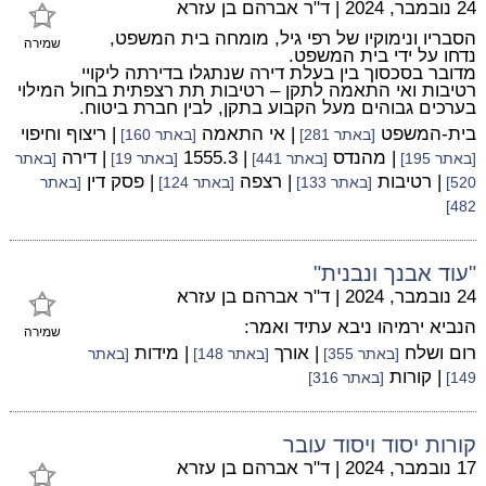
24 נובמבר, 2024
|
ד"ר אברהם בן עזרא
הסבריו ונימוקיו של רפי גיל, מומחה בית המשפט,
שמירה
נדחו על ידי בית המשפט.
מדובר בסכסוך בין בעלת דירה שנתגלו בדירתה ליקויי
רטיבות ואי התאמה לתקן – רטיבות תת רצפתית בחול המילוי
בערכים גבוהים מעל הקבוע בתקן, לבין חברת ביטוח.
בית-המשפט
| אי התאמה
| ריצוף וחיפוי
[באתר 281]
[באתר 160]
| מהנדס
| 1555.3
| דירה
[באתר 195]
[באתר 441]
[באתר 19]
[באתר
| רטיבות
| רצפה
| פסק דין
520]
[באתר 133]
[באתר 124]
[באתר
482]
"עוד אבנך ונבנית"
24 נובמבר, 2024
|
ד"ר אברהם בן עזרא
הנביא ירמיהו ניבא עתיד ואמר:
שמירה
רום ושלח
| אורך
| מידות
[באתר 355]
[באתר 148]
[באתר
| קורות
149]
[באתר 316]
קורות יסוד ויסוד עובר
17 נובמבר, 2024
|
ד"ר אברהם בן עזרא