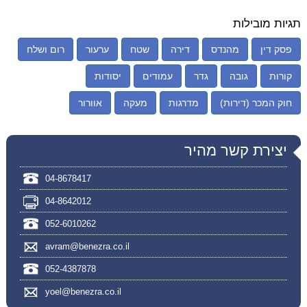
תגיות מובילות
פסק דין
מהנדס
דירה
שטח
ערעור
רום ושלח
קורות
גובה
גדר
עמודים
יסודות
חוק המכר (דירות)
מדרגות
מעקה
אוורור
יצירת קשר מהיר
04-8678417
04-8642012
052-6010262
avram@benezra.co.il
052-4387878
yoel@benezra.co.il