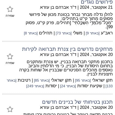
פירושים נוגדים
21 אוקטובר, 2024
|
ד"ר אברהם בן עזרא
להלן נדלה מבחר נבחר בכוונת מכוון של פירושי
שמירה
פסוקים מתוך קי"ט בתהילים:
"מִכָּל־מְלַמְּדַ֥י הִשְׂכַּ֑לְתִּי" [תהילים, פרק קי"ט, פסוק
99].
ראב"ע
| משלי
| תהילים
[באתר 9]
[באתר 73]
[באתר 8]
מרחקים נדרשים בין צנרת תברואה לקירות
20 אוקטובר, 2024
|
ד"ר אברהם בן עזרא
בתכנון מתקני תברואה בבניין, יש צנרת ומתקנים
שמירה
בתחום היסודות של הבניין, כי מי הדלוחין והביוב
נאספים מהכלים הסניטרים שבבניין אל שוחות בקרה
חיצוניות לבניין.
תקן ישראלי
| תקן ישראלי
| רטיבות
[באתר 95]
[באתר 85]
[באתר
| שקיעת יסודות
| יסודות
133]
[באתר 24]
[באתר 249]
תכנון בטיחותי של בניינים חדשים
20 אוקטובר, 2024
|
ד"ר אברהם בן עזרא
בבניה חדשה בעיקר של בניינים גבוהים ורבי קומות,