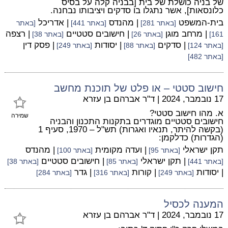
של בניה כושלת של בית [בבניה קלה על בסיס
כלונסאות], אשר נתגלו בו סדקים ויציבותו נבחנה.
בית-המשפט
| מהנדס
| אדריכל
[באתר 281]
[באתר 441]
[באתר
| מרחב מוגן
| חישובים סטטיים
| רצפה
161]
[באתר 26]
[באתר 38]
| סדקים
| יסודות
| פסק דין
[באתר 124]
[באתר 88]
[באתר 249]
[באתר 482]
חישוב סטטי – או פלט של תוכנת מחשב
17 נובמבר, 2024
|
ד"ר אברהם בן עזרא
א. מהו חישוב סטטי?
שמירה
חישובים סטטיים מוגדרים בתקנות התכנון והבניה
(בקשה להיתר, תנאיו ואגרות) תש"ל – 1970, סעיף 1
(הגדרות) כדלקמן:
תקן ישראלי
| ועדה מקומית
| מהנדס
[באתר 95]
[באתר 100]
| תקן ישראלי
| חישובים סטטיים
[באתר 441]
[באתר 85]
[באתר 38]
| יסודות
| קורות
| גדר
[באתר 249]
[באתר 316]
[באתר 284]
המענה לכסיל
17 נובמבר, 2024
|
ד"ר אברהם בן עזרא