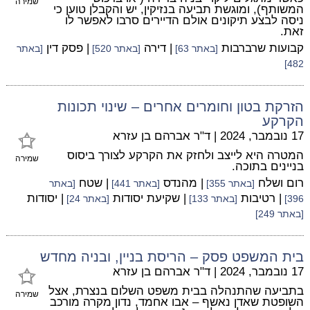
שמירה
המשותף), ומוגשת תביעה בנזיקין, יש והקבלן טוען כי
ניסה לבצע תיקונים אולם הדיירים סרבו לאפשר לו
זאת.
קבועות שרברבות
| דירה
| פסק דין
[באתר 63]
[באתר 520]
[באתר
482]
הזרקת בטון וחומרים אחרים – שינוי תכונות
הקרקע
17 נובמבר, 2024
|
ד"ר אברהם בן עזרא
המטרה היא לייצב ולחזק את הקרקע לצורך ביסוס
שמירה
בניינים בתוכה.
רום ושלח
| מהנדס
| שטח
[באתר 355]
[באתר 441]
[באתר
| רטיבות
| שקיעת יסודות
| יסודות
396]
[באתר 133]
[באתר 24]
[באתר 249]
בית המשפט פסק – הריסת בניין, ובניה מחדש
17 נובמבר, 2024
|
ד"ר אברהם בן עזרא
בתביעה שהתנהלה בבית משפט השלום בנצרת, אצל
שמירה
השופטת שאדן נאשף – אבו אחמד, נדון מקרה מורכב