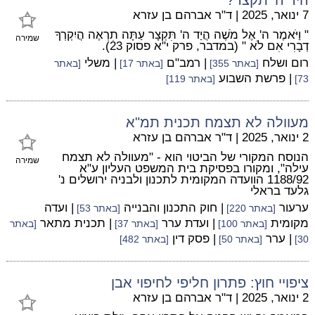
7 ינואר, 2025
|
ד"ר אברהם בן עזרא
" וַיֹּאמֶר ה' אֶל מֹשֶׁה הֲיַד ה' תִּקְצָר עַתָּה תִרְאֶה הֲיִקְרְךָ
שמירה
דְבָרִי אִם לֹא " (במדבר, פרק י"א פסוק 23).
רום ושלח
| רמב"ם
| משלי
[באתר 355]
[באתר 17]
[באתר
| פרשת השבוע
73]
[באתר 119]
מעוולה לא תצמח תכנית תמ"א
2 ינואר, 2025
|
ד"ר אברהם בן עזרא
הנוסח המקורי של הביטוי הוא - "מעוולה לא תצמח
שמירה
עילה", ומקורו בפסיקת בית המשפט העליון ע"א
1188/92 הוועדה המקומית לתכנון ולבניה ירושלים נ'
גלעד בראלי
ערעור
| חוק התכנון והבנייה
| ועדה
[באתר 220]
[באתר 53]
מקומית
| ועדת ערר
| תכנית מתאר
[באתר 100]
[באתר 37]
[באתר
| ערר
| פסק דין
30]
[באתר 50]
[באתר 482]
ציפויי חוץ: פתרון חליפי לחיפוי אבן
2 ינואר, 2025
|
ד"ר אברהם בן עזרא