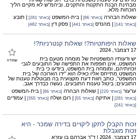
מבחינת הבנת התקנות והתקנים, וביהמ"ש לא מקיים הליך
הוכחות מלא.
שאלות הבהרה
| בית-המשפט
| תובע
[באתר 86]
[באתר 281]
| מהנדס
| פסק דין
[באתר 141]
[באתר 441]
[באתר 482]
שאלות היפותטיות?! שאלות קנטרניות?!
17 דצמבר, 2024
יש ודעותיו המשפטיות של מומחה מטעם בית
שמירה
המשפט, אינן חופפות את התפישה של התובעים לגבי
זכויותיהם, ומומחה בית המשפט, ביודעו כי בית
המשפט מתייחס אליו כאילו הוא "ידו הארוכה של בית
המשפט", כותב חוות דעת מקצועית בה מבוטלות טענות של
התובעים; ביטול טענות התובעים, נעשה כבדרך אגב.
ערעור
| שאלות הבהרה
| בית-המשפט
[באתר 220]
[באתר 86]
| אתיקה
| רום ושלח
| עמודים
[באתר 281]
[באתר 55]
[באתר 355]
[באתר 241]
זכות הקבלן לתקן ליקויים בדירה שמכר - היא
זכות מוגבלת
17 דצמבר, 2024
|
ד"ר אברהם בן עזרא