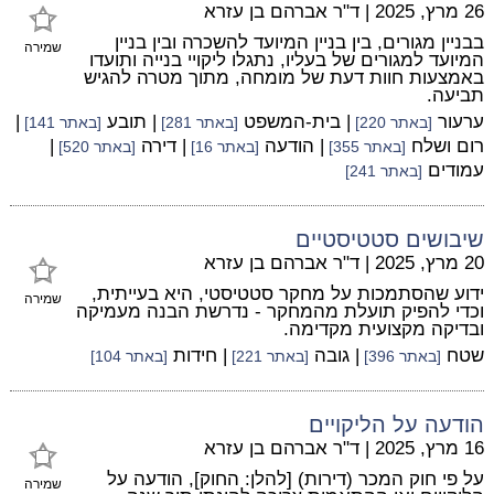
26 מרץ, 2025
|
ד"ר אברהם בן עזרא
בבניין מגורים, בין בניין המיועד להשכרה ובין בניין
שמירה
המיועד למגורים של בעליו, נתגלו ליקויי בנייה ותועדו
באמצעות חוות דעת של מומחה, מתוך מטרה להגיש
תביעה.
ערעור
| בית-המשפט
| תובע
|
[באתר 220]
[באתר 281]
[באתר 141]
רום ושלח
| הודעה
| דירה
|
[באתר 355]
[באתר 16]
[באתר 520]
עמודים
[באתר 241]
שיבושים סטטיסטיים
20 מרץ, 2025
|
ד"ר אברהם בן עזרא
ידוע שהסתמכות על מחקר סטטיסטי, היא בעייתית,
שמירה
וכדי להפיק תועלת מהמחקר - נדרשת הבנה מעמיקה
ובדיקה מקצועית מקדימה.
שטח
| גובה
| חידות
[באתר 396]
[באתר 221]
[באתר 104]
הודעה על הליקויים
16 מרץ, 2025
|
ד"ר אברהם בן עזרא
על פי חוק המכר (דירות) [להלן: החוק], הודעה על
שמירה