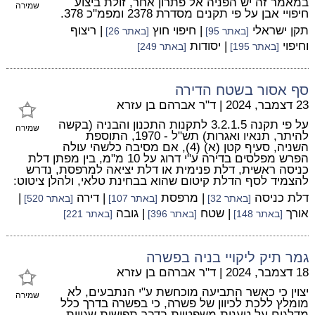
במאמר זה יש הפניה אל פתרון אחר, זולת ביצוע
שמירה
חיפויי אבן על פי תקנים מסדרת 2378 ומפמ"כ 378.
תקן ישראלי
| חיפוי חוץ
| ריצוף
[באתר 95]
[באתר 26]
וחיפוי
| יסודות
[באתר 195]
[באתר 249]
סף אסור בשטח הדירה
23 דצמבר, 2024
|
ד"ר אברהם בן עזרא
על פי תקנה 3.2.1.5 לתקנות התכנון והבניה (בקשה
שמירה
להיתר, תנאיו ואגרות) תש"ל - 1970, התוספת
השניה, סעיף קטן (א) (4), אם מסיבה כלשהי עולה
הפרש מפלסים בדירה ע"י דרוג על 10 מ"מ, בין מפתן דלת
כניסה ראשית, דלת פנימית או דלת יציאה למרפסת, נדרש
להצמיד לסף הדלת קיטום שהוא בבחינת טלאי, ולהלן ציטוט:
דלת כניסה
| מרפסת
| דירה
|
[באתר 32]
[באתר 107]
[באתר 520]
אורך
| שטח
| גובה
[באתר 148]
[באתר 396]
[באתר 221]
גמר תיק ליקויי בניה בפשרה
18 דצמבר, 2024
|
ד"ר אברהם בן עזרא
יצוין כי כאשר התביעה מוכחשת ע"י הנתבעים, לא
שמירה
מומלץ ללכת לכיוון של פשרה, כי בפשרה בדרך כלל
מדלגים על טענות משפטיות בדבר תפישות שגויות