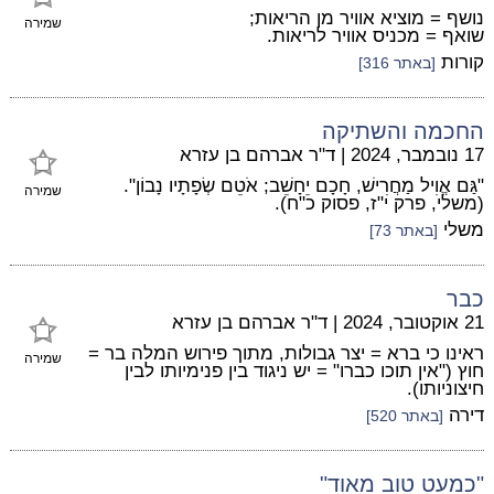
נושף = מוציא אוויר מן הריאות;
שמירה
שואף = מכניס אוויר לריאות.
קורות
[באתר 316]
החכמה והשתיקה
17 נובמבר, 2024
|
ד"ר אברהם בן עזרא
"גַּם אֱוִיל מַחֲרִישׁ, חָכָם יֵחָשֵׁב; אֹטֵם שְׂפָתָיו נָבוֹן".
שמירה
(משלי, פרק י"ז, פסוק כ"ח).
משלי
[באתר 73]
כבר
21 אוקטובר, 2024
|
ד"ר אברהם בן עזרא
ראינו כי ברא = יצר גבולות, מתוך פירוש המלה בר =
שמירה
חוץ ("אין תוכו כברו" = יש ניגוד בין פנימיותו לבין
חיצוניותו).
דירה
[באתר 520]
"כמעט טוב מאוד"