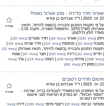
אוורור חדר בדירה - מהו אוורור נאות?
22 יוני, 2023
|
ד"ר אברהם בן עזרא
על פי תקנות התכנון והבנייה (בקשה להיתר, תנאיו
שמירה
ואגרות) תש"ל-1970, התוספת השנייה, תקנה 2.01 -
מוגדר חלון כדלקמן:
חלון
| אוורור
| חדר מגורים
|
[באתר 181]
[באתר 65]
[באתר 20]
מטבח
| מרפסת
| חדר שרות
|
[באתר 52]
[באתר 107]
[באתר 34]
תקנות התכנון והבנייה (בקשה להיתר, תנאיו ואגרות)
[באתר 22]
| תריס
| דירה
| חצר
| שטח
[באתר 42]
[באתר 520]
[באתר 47]
| מידות
| רצפה
| גדר
[באתר 396]
[באתר 149]
[באתר 124]
[באתר
| פסק דין
284]
[באתר 482]
איטום חדרים רטובים
22 יוני, 2023
|
ד"ר אברהם בן עזרא
על פי המפרט הבינמשרדי לעבודות בנייה, שכינויו -
שמירה
"הספר הכחול", יש בפרק 8 הוראות לגבי איטום
חדרים רטובים.
מסתור כביסה
| ריצוף וחיפוי
| דירה
[באתר 8]
[באתר 195]
[באתר