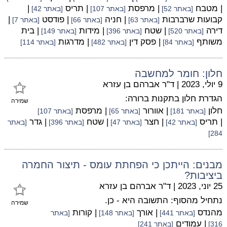
| מטבח
| מרפסת
| תריס
|
[באתר 52]
[באתר 107]
[באתר 42]
קבועות שרברבות
| חניה
| פודסט
|
[באתר 63]
[באתר 66]
[באתר 7]
דירה
| שטח
| מידות
| בית
[באתר 520]
[באתר 396]
[באתר 149]
משותף
| פסק דין
| מדרגות
[באתר 84]
[באתר 482]
[באתר 114]
חלון: חומר למחשבה
9 יולי, 2023
|
ד"ר אברהם בן עזרא
הגדרת חלון בתקנות ברורה:
שמירה
חלון
| אוורור
| מרפסת
[באתר 181]
[באתר 65]
[באתר 107]
| תריס
| חצר
| שטח
| גדר
[באתר 42]
[באתר 47]
[באתר 396]
[באתר
284]
מבנים: הייתכן כי הפחתת עומס - תיצור החמרה
ביציבות?
25 יוני, 2023
|
ד"ר אברהם בן עזרא
נתחיל מהסוף: התשובה היא - כן.
שמירה
מהנדס
| אורך
| קורות
[באתר 441]
[באתר 148]
[באתר
| עמודים
316]
[באתר 241]