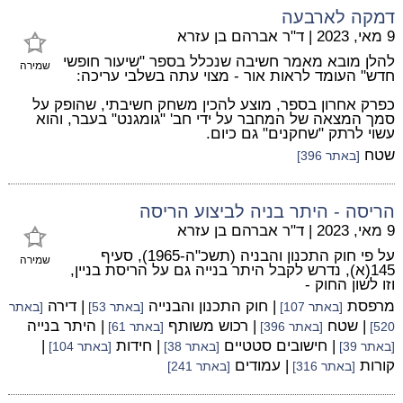
דמקה לארבעה
9 מאי, 2023
|
ד"ר אברהם בן עזרא
להלן מובא מאמר חשיבה שנכלל בספר "שיעור חופשי
שמירה
חדש" העומד לראות אור - מצוי עתה בשלבי עריכה:
כפרק אחרון בספר, מוצע להכין משחק חשיבתי, שהופק על
סמך המצאה של המחבר על ידי חב' "גומגנט" בעבר, והוא
עשוי לרתק "שחקנים" גם כיום.
שטח
[באתר 396]
הריסה - היתר בניה לביצוע הריסה
9 מאי, 2023
|
ד"ר אברהם בן עזרא
על פי חוק התכנון והבניה (תשכ"ה-1965), סעיף
שמירה
145(א), נדרש לקבל היתר בנייה גם על הריסת בניין,
וזו לשון החוק -
מרפסת
| חוק התכנון והבנייה
| דירה
[באתר 107]
[באתר 53]
[באתר
| שטח
| רכוש משותף
| היתר בנייה
520]
[באתר 396]
[באתר 61]
| חישובים סטטיים
| חידות
|
[באתר 39]
[באתר 38]
[באתר 104]
קורות
| עמודים
[באתר 316]
[באתר 241]