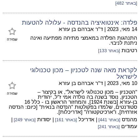
[באתר 482]
פלדה: אינטואיציה בהנדסה - עלולה להטעות
14 מאי, 2023
|
ד"ר אברהם בן עזרא
התנהגות הפלדה במאמצי מתיחה מפתיעה ואינה
שמירה
ניתנת לניבוי.
רטיבות
[באתר 133]
לקראת מאה שנה לטכניון – מכון טכנולוגי
לישראל
10 מאי, 2023
|
ד"ר אברהם בן עזרא
"הטכניון – מכון טכנולוגי לישראל", או בקיצור –
שמירה
הטכניון, נוסד בשנה בה נולדה אמי ז"ל, יהודית
בן-עזרא [בשנת 1924], והמחזור הראשון בו - כלל 16
סטודנטים, שלמדו בפקולטות "הנדסה בנאית" [כיום: הנדסה
אזרחית], ו"ארכיטקטורה" [אדריכלות].
מהנדס
| אדריכל
| יסודות
|
[באתר 441]
[באתר 161]
[באתר 249]
עמודים
[באתר 241]