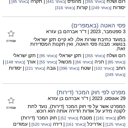
רום ושלח
| מהנדס
| תקרה
|
[באתר 355]
[באתר 441]
[באתר 45]
יסודות
| קורות
[באתר 249]
[באתר 316]
פסי האטה (באמפרים)
3 ספטמבר, 2023
|
ד"ר אברהם בן עזרא
במועד כתיבת שורות אלו, לא קיים תקן ישראלי
שמירה
בנושא: מבנה פסי האטה, ואין תקנות המסדירות
זאת.
רום ושלח
| תקן ישראלי
| תקן ישראלי
[באתר 355]
[באתר 95]
| חניה
| מכשול
| אורך
|
[באתר 85]
[באתר 66]
[באתר 55]
[באתר 148]
רוחב
| שטח
| גובה
| יסודות
[באתר 102]
[באתר 396]
[באתר 221]
[באתר 249]
מפרט לפי חוק המכר (דירות)
29 אוגוסט, 2023
|
ד"ר אברהם בן עזרא
המפרט אשר על פי חוק המכר (דירות), נועד לתת
שמירה
לקונה מידע על אודות הדירה אותה הוא רוכש.
חלון
| מטבח
| חוק המכר (דירות)
[באתר 181]
[באתר 52]
| אדריכל
| דירה
| עמודים
[באתר 125]
[באתר 161]
[באתר 520]