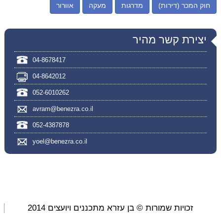
חוק המכר (דירות)
מדרגות
מעקה
אוורור
יצירת קשר מהיר
04-8678417
04-8642012
052-6010262
avram@benezra.co.il
052-4387878
yoel@benezra.co.il
זכויות שמורות © בן עזרא מתכננים ויועצים 2014