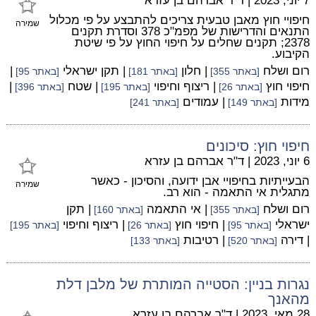
7 יוני, 2023
|
ד"ר אברהם בן עזרא
חיפויי חוץ מאבן טבעית צריכים להתבצע על פי מכלול
שמירה
התנאים והדרישות של מפמ"כ 378 וסדרת תקנים
2378; תקנים שחלים על חיפוי החוץ על פי שיטת
הקיבוע.
רום ושלח
| חלון
| תקן ישראלי
|
[באתר 355]
[באתר 181]
[באתר 95]
חיפוי חוץ
| ריצוף וחיפוי
| שטח
|
[באתר 26]
[באתר 195]
[באתר 396]
מידות
| עמודים
[באתר 149]
[באתר 241]
חיפוי חוץ: סיכונים
6 יוני, 2023
|
ד"ר אברהם בן עזרא
הבעייתיות בחיפויי אבן ידועה, והסיכון - כאשר
שמירה
מתגלית אי התאמה - הוא רב.
רום ושלח
| אי התאמה
| תקן
[באתר 355]
[באתר 160]
ישראלי
| חיפוי חוץ
| ריצוף וחיפוי
[באתר 95]
[באתר 26]
[באתר 195]
| דירה
| רטיבות
[באתר 520]
[באתר 133]
נגרות בניין: הסטייה המותרת של מלבן דלת
מהאנך
28 מאי, 2023
|
ד"ר אברהם בן עזרא