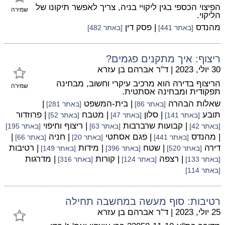
הפיצוי הכספי בגין ליקויי בניה, צריך לאפשר תיקונו של
שמירה
הליקוי.
מהנדס
| פסק דין
[באתר 441]
[באתר 482]
ריצוף: איך מתקנים פגמים?
30 יולי, 2023
|
ד"ר אברהם בן עזרא
הריצוף בדירה הוא מרכיב עיקרי וחשוב, מבחינה
שמירה
תפקודית ומבחינה אסתטית.
שאלות הבהרה
| בית-המשפט
|
[באתר 86]
[באתר 281]
תובע
| סלון
| מטבח
| פרוזדור
[באתר 141]
[באתר 47]
[באתר 52]
| קבועות שרברבות
| ריצוף וחיפוי
[באתר 42]
[באתר 63]
[באתר 195]
| מהנדס
| פגם אסתטי
| חניה
|
[באתר 441]
[באתר 20]
[באתר 66]
דירה
| שטח
| מידות
| רטיבות
[באתר 520]
[באתר 396]
[באתר 149]
| רצפה
| קורות
| מדרגות
[באתר 133]
[באתר 124]
[באתר 316]
[באתר 114]
רטיבות: סוף מעשה במחשבה תחילה
25 יולי, 2023
|
ד"ר אברהם בן עזרא