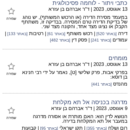
כתבי ויתור - לוחמה פסיכולוגית
13 אוגוסט, 2023
|
ד"ר אברהם בן עזרא
במעמד מסירת הדירה (או הרכוש המשותף), יש נוהג
שמירה
של בדיקת הדירה טרם המסירה. בבדיקה זו, משתתף
הקבלן או נציגו מצד אחד, והקונה מצד שני.
דירה
| רכוש משותף
| רטיבות
|
[באתר 520]
[באתר 61]
[באתר 133]
עמודים
| פסק דין
[באתר 241]
[באתר 482]
מומחים
13 אוגוסט, 2023
|
ד"ר אברהם בן עזרא
בפרקי אבות, פרק שלישי [ט], נאמר על ידי רבי חנינא
שמירה
בן דוסא:
מהנדס
[באתר 441]
מדרגה בכניסה אל תא מקלחת
9 אוגוסט, 2023
|
ד"ר אברהם בן עזרא
הנושא לדין הוא: האם מותרת או אסורה מדרגה
שמירה
במעבר אל תא המקלחת בדירה.
רום ושלח
| תקן ישראלי
| קבועות
[באתר 355]
[באתר 95]