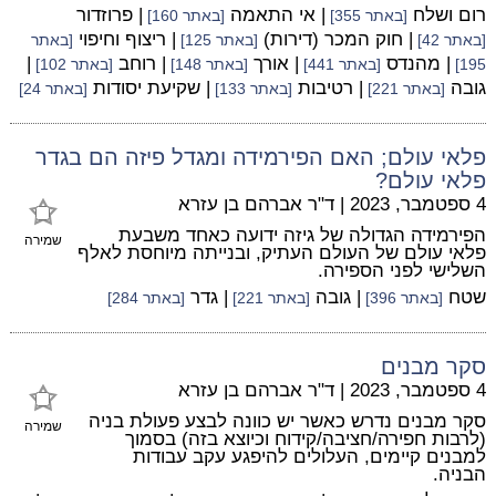
רום ושלח
| אי התאמה
| פרוזדור
[באתר 355]
[באתר 160]
| חוק המכר (דירות)
| ריצוף וחיפוי
[באתר 42]
[באתר 125]
[באתר
| מהנדס
| אורך
| רוחב
|
195]
[באתר 441]
[באתר 148]
[באתר 102]
גובה
| רטיבות
| שקיעת יסודות
[באתר 221]
[באתר 133]
[באתר 24]
פלאי עולם; האם הפירמידה ומגדל פיזה הם בגדר
פלאי עולם?
4 ספטמבר, 2023
|
ד"ר אברהם בן עזרא
הפירמידה הגדולה של גיזה ידועה כאחד משבעת
שמירה
פלאי עולם של העולם העתיק, ובנייתה מיוחסת לאלף
השלישי לפני הספירה.
שטח
| גובה
| גדר
[באתר 396]
[באתר 221]
[באתר 284]
סקר מבנים
4 ספטמבר, 2023
|
ד"ר אברהם בן עזרא
סקר מבנים נדרש כאשר יש כוונה לבצע פעולת בניה
שמירה
(לרבות חפירה/חציבה/קידוח וכיוצא בזה) בסמוך
למבנים קיימים, העלולים להיפגע עקב עבודות
הבניה.