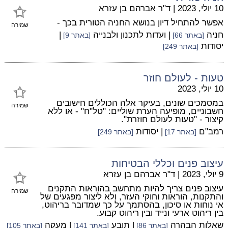
10 יולי, 2023
|
ד"ר אברהם בן עזרא
אפשר להתחיל דיון בנושא החניה הטורית בכך -
שמירה
חניה
| ועדות לתכנון ולבנייה
|
[באתר 66]
[באתר 9]
יסודות
[באתר 249]
טעות - לעולם חוזר
10 יולי, 2023
במסמכים שונים, בעיקר אלה הכוללים חישובים
שמירה
חשבוניים, מופיעה הערת שוליים: "טל"ח" - או ללא
קיצור - "טעות לעולם חוזרת".
רמב"ם
| יסודות
[באתר 17]
[באתר 249]
עיצוב פנים וכללי הבטיחות
9 יולי, 2023
|
ד"ר אברהם בן עזרא
עיצוב פנים צריך להיות מתחשב בהוראות התקנים
שמירה
והתקנות, הוראות וחוקי העזר, ולא ליצור מפגעים של
אי נוחות או סיכון, בהסתמך על כך שמדובר בריהוט,
בין ריהוט ארעי ונייד ובין ריהוט קבוע.
שאלות הבהרה
| תובע
| מעקה
[באתר 86]
[באתר 141]
[באתר 105]