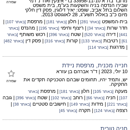
מדובר בת"א 33958-11-10 ברי איצקין ואח' נ' רמי
שמירה
שבירו הנדסה בניה והשקעות בע"מ, בית משפט
השלום בתל אביב, שופט: יאיר דלוגין, פסק דין חלקי
מיום כ"ב באלול תשע"ג, 28 לאוגוסט 2013.
בית-המשפט
| חלון
| מרפסת
|
[באתר 281]
[באתר 181]
[באתר 107]
חדר שרות
| ריצוף וחיפוי
| מהנדס
[באתר 34]
[באתר 195]
[באתר
| דירה
| שטח
| רכוש משותף
441]
[באתר 520]
[באתר 396]
[באתר
| רטיבות
| קורות
| פסק דין
61]
[באתר 133]
[באתר 316]
[באתר 482]
| מדרגות
[באתר 114]
חנייה מכנית, מרפסת ניידת
10 יולי, 2023
|
ד"ר אברהם בן עזרא
יש, ותמיד יהיו, תחומים שבהם הטכניקה תקדים את
שמירה
החקיקה.
מעקה
| חלון
| מרפסת
[באתר 105]
[באתר 181]
[באתר
| חניה
| רוחב
| שטח
| גובה
107]
[באתר 66]
[באתר 102]
[באתר 396]
| מידות
| חישובים סטטיים
|
[באתר 221]
[באתר 149]
[באתר 38]
רצפה
| תקרה
[באתר 124]
[באתר 45]
חניה טורית