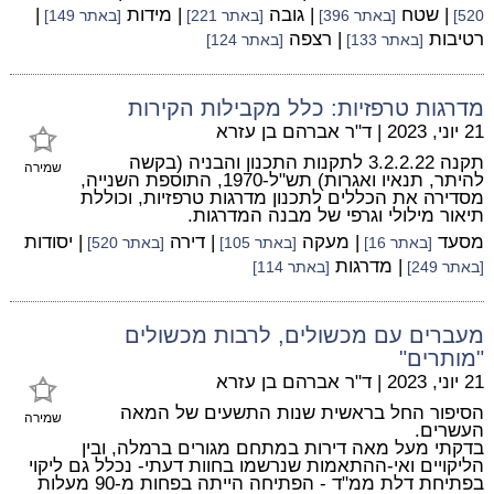
| שטח
| גובה
| מידות
|
520]
[באתר 396]
[באתר 221]
[באתר 149]
רטיבות
| רצפה
[באתר 133]
[באתר 124]
מדרגות טרפזיות: כלל מקבילות הקירות
21 יוני, 2023
|
ד"ר אברהם בן עזרא
תקנה 3.2.2.22 לתקנות התכנון והבניה (בקשה
שמירה
להיתר, תנאיו ואגרות) תש"ל-1970, התוספת השנייה,
מסדירה את הכללים לתכנון מדרגות טרפזיות, וכוללת
תיאור מילולי וגרפי של מבנה המדרגות.
מסעד
| מעקה
| דירה
| יסודות
[באתר 16]
[באתר 105]
[באתר 520]
| מדרגות
[באתר 249]
[באתר 114]
מעברים עם מכשולים, לרבות מכשולים
"מותרים"
21 יוני, 2023
|
ד"ר אברהם בן עזרא
הסיפור החל בראשית שנות התשעים של המאה
שמירה
העשרים.
בדקתי מעל מאה דירות במתחם מגורים ברמלה, ובין
הליקויים ואי-ההתאמות שנרשמו בחוות דעתי- נכלל גם ליקוי
בפתיחת דלת ממ"ד - הפתיחה הייתה בפחות מ-90 מעלות