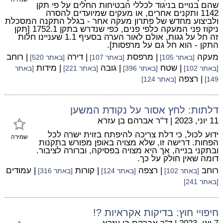
שהם בנויים בניגוד לכללי הבטיחות החלים על פי תקן
1142 ותקנים אחרים, או מעקים שמיועדים להסרה
ולביצוע מחדש של פתרון מעקה אחר - בגלל התקנה המסכלת
ניקוז פני המעקה כלפי פנים, כפי שנדרש בתקן 1752.1 [תקן
זה חל על גגות, אולם לאור הערה בסעיף 1.1 שעניינו חלות
התקן - הוא חל גם על מרפסות].
מעקה
| מרפסת
| דירה
| רוחב
[באתר 105]
[באתר 107]
[באתר 520]
| שטח
| גובה
| מידות
[באתר 102]
[באתר 396]
[באתר 221]
[באתר
| רצפה
149]
[באתר 124]
דלתות: לחץ אסור על נקודת המשען
11 יוני, 2023
|
ד"ר אברהם בן עזרא
ידוע לכול, כי דלת צריכה להיפתח בזוית ישרה לכל
שמירה
הפחות. דרישה זו, שלא מצויה באופן מפורש בתקנות
ובתקני בנייה, אך היא מצויה בפסיקה, וברורה לציבור.
דומה שאין חולק על כך.
רוחב
| רצפה
| קורות
| עמודים
[באתר 102]
[באתר 124]
[באתר 316]
[באתר 241]
חיפויי חוץ: בדיקות אקראיות ?!