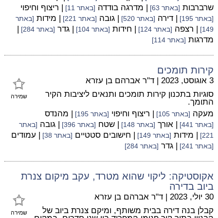
שרברבות
| מדרגה בודדה
| ריצוף וחיפוי
[באתר 63]
[באתר 11]
| דירה
| גובה
| מידות
[באתר 195]
[באתר 520]
[באתר 221]
[באתר
| רצפה
| חידות
| גדר
|
149]
[באתר 124]
[באתר 104]
[באתר 284]
מדרגות
[באתר 114]
קירות תומכים
3 אוגוסט, 2023
|
ד"ר אברהם בן עזרא
סוגיות בתכנון קירות תומכים ותנאים ליציבות הקיר
שמירה
התומך.
מעקה
| ריצוף וחיפוי
| מהנדס
[באתר 105]
[באתר 195]
| אורך
| שטח
| גובה
[באתר 441]
[באתר 148]
[באתר 396]
[באתר
| מידות
| חישובים סטטיים
| עמודים
221]
[באתר 149]
[באתר 38]
| גדר
[באתר 241]
[באתר 284]
אקוסטיקה: ליקוי שהוא מטרד, עקב מיקום צנרת
ביוב בדירה
30 יולי, 2023
|
ד"ר אברהם בן עזרא
קבלן בנה דירה בבית משותף, ומיקם צנרת ביוב של
שמירה