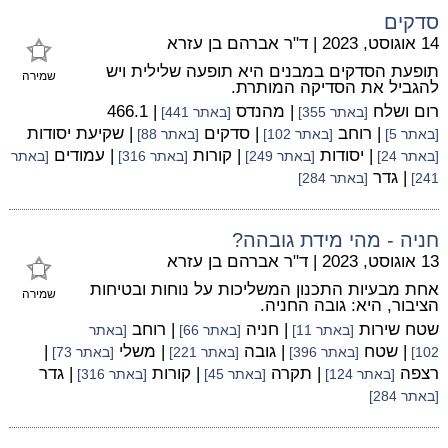
סדקים
14 אוגוסט, 2023
|
ד"ר אברהם בן עזרא
תופעת הסדקים במבנים היא תופעה שלילית ויש
שמירה
להגביל את הסדיקה המותרת.
רום ושלח
| מהנדס
| 466.1
[באתר 355]
[באתר 441]
| רוחב
| סדקים
| שקיעת יסודות
[באתר 5]
[באתר 102]
[באתר 88]
| יסודות
| קורות
| עמודים
[באתר 24]
[באתר 249]
[באתר 316]
[באתר
| גדר
241]
[באתר 284]
חניה - מהי מידת גובהה?
13 אוגוסט, 2023
|
ד"ר אברהם בן עזרא
אחת מבעיות התכנון המשליכות על נוחות ובטיחות
שמירה
הציבור, היא: גובה החניה.
שטח שירות
| חניה
| רוחב
[באתר 11]
[באתר 66]
[באתר
| שטח
| גובה
| משלי
|
102]
[באתר 396]
[באתר 221]
[באתר 73]
רצפה
| תקרה
| קורות
| גדר
[באתר 124]
[באתר 45]
[באתר 316]
[באתר 284]