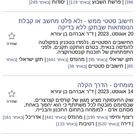
| פרשת השבוע
| יסודות
396]
[באתר 119]
[באתר 249]
חישוב סטטי ממש - ולא פלט מחשב או קבלת
הנוסחאות שבתקן ללא בדיקה
20 אוגוסט, 2023
|
ד"ר אברהם בן עזרא
החישובים הסטטיים, נלמדו בטכניון בפקולטה
שמירה
להנדסה בנאית, בטרם הותקנו תקנים, ולפני
התפתחותן של תוכנות קונסטרוקציה.
תקן ישראלי
| מהנדס
| תקן ישראלי
[באתר 95]
[באתר 441]
[באתר
| חישובים סטטיים
85]
[באתר 38]
מומחים - הדרך הקלה
14 אוגוסט, 2023
|
ד"ר אברהם בן עזרא
שוק התעסוקה מציע מגוון של קורסים קצרצרים,
שמירה
שבסיומם מובטח לכל משתתף כי הוא יהפוך באחת,
מסתם אדם - למומחה בתחום התכנון והבנייה.
ריצוף וחיפוי
| מהנדס
| אדריכל
[באתר 195]
[באתר 441]
[באתר 161]
| דירה
| רטיבות
[באתר 520]
[באתר 133]