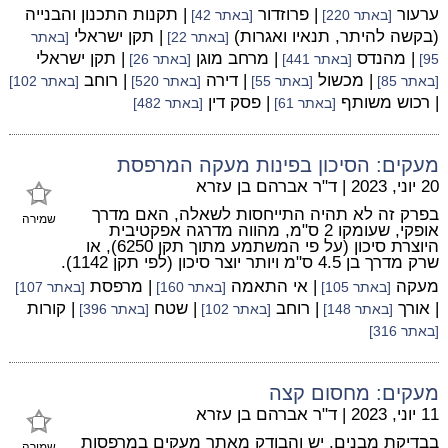
ערעור
| פרוזדור
| תקנות התכנון והבנייה
[באתר 220]
[באתר 42]
(בקשה להיתר, תנאיו ואגרות)
| תקן ישראלי
[באתר 22]
[באתר
| מהנדס
| מרחב מוגן
| תקן ישראלי
95]
[באתר 441]
[באתר 26]
| מכשול
| דירה
| רוחב
[באתר 85]
[באתר 55]
[באתר 520]
[באתר 102]
| רכוש משותף
| פסק דין
[באתר 61]
[באתר 482]
מעקים: הסיכון בפינות מעקה המרפסת
20 יוני, 2023
|
ד"ר אברהם בן עזרא
בפרק זה לא תהיה התייחסות לשאלה, האם מדרך
שמירה
אופקי, שעומקו 2 ס"מ, מהווה מדרגה אפקטיבית
היוצרת סיכון (על פי המשתמע מתוך תקן 6250), או
שרק מדרך בן 4.5 ס"מ ויותר יוצר סיכון (לפי תקן 1142).
מעקה
| אי התאמה
| מרפסת
[באתר 105]
[באתר 160]
[באתר 107]
| אורך
| רוחב
| שטח
| קורות
[באתר 148]
[באתר 102]
[באתר 396]
[באתר 316]
מעקים: מחסום קצה
11 יוני, 2023
|
ד"ר אברהם בן עזרא
בבדיקת מבנים, יש והבודק מאתר מעקים במרפסות
שמירה