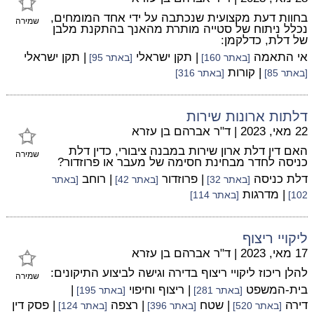
בחוות דעת מקצועית שנכתבה על ידי אחד המומחים,
שמירה
נכלל ניתוח של סטייה מותרת מהאנך בהתקנת מלבן
של דלת, כדלקמן:
אי התאמה
| תקן ישראלי
| תקן ישראלי
[באתר 160]
[באתר 95]
| קורות
[באתר 85]
[באתר 316]
דלתות ארונות שירות
22 מאי, 2023
|
ד"ר אברהם בן עזרא
האם דין דלת ארון שירות במבנה ציבורי, כדין דלת
שמירה
כניסה לחדר מבחינת חסימה של מעבר או פרוזדור?
דלת כניסה
| פרוזדור
| רוחב
[באתר 32]
[באתר 42]
[באתר
| מדרגות
102]
[באתר 114]
ליקויי ריצוף
17 מאי, 2023
|
ד"ר אברהם בן עזרא
להלן ריכוז ליקויי ריצוף בדירה וגישה לביצוע התיקונים:
שמירה
בית-המשפט
| ריצוף וחיפוי
|
[באתר 281]
[באתר 195]
דירה
| שטח
| רצפה
| פסק דין
[באתר 520]
[באתר 396]
[באתר 124]