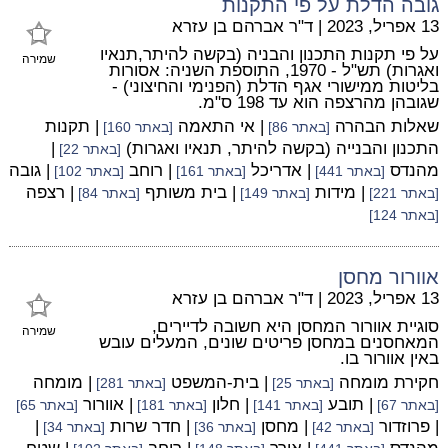
גובה הדלת על פי התקנות
13 אפריל, 2023
|
ד"ר אברהם בן עזרא
על פי תקנות התכנון והבניה (בקשה להיתר,תנאיו
שמירה
ואגרות) תש"ל - 1970, התוספת השניה: אסורות
בליטות ממישורי אגף הדלת (הפנימי והחיצוני) -
שגובהן מהרצפה הוא עד 198 ס"מ.
שאלות הבהרה
| אי התאמה
| תקנות
[באתר 86]
[באתר 160]
התכנון והבנייה (בקשה להיתר, תנאיו ואגרות)
|
[באתר 22]
מהנדס
| אדריכל
| רוחב
| גובה
[באתר 441]
[באתר 161]
[באתר 102]
| מידות
| בית משותף
| רצפה
[באתר 221]
[באתר 149]
[באתר 84]
[באתר 124]
אוורור מחסן
13 אפריל, 2023
|
ד"ר אברהם בן עזרא
סוגיית אוורור המחסן היא חשובה לדיירים,
שמירה
המאחסנים במחסן פריטים שונים, המעלים עובש
באין אוורור בו.
חקירת מומחה
| בית-המשפט
| מומחה
[באתר 25]
[באתר 281]
| תובע
| חלון
| אוורור
[באתר 67]
[באתר 141]
[באתר 181]
[באתר 65]
| פרוזדור
| מחסן
| חדר שרות
|
[באתר 42]
[באתר 36]
[באתר 34]