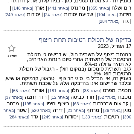
בעניין זה - לעומסים קטנים, כגון - בניה קלה, או: קירות גדר.
רום ושלח
| מהנדס
| אורך
|
[באתר 355]
[באתר 441]
[באתר 148]
חידות
| שקיעת יסודות
| יסודות
[באתר 104]
[באתר 24]
[באתר 249]
| גדר
[באתר 284]
בדיקה של תכולת רטיבות תחת ריצוף
17 אפריל, 2023
בהנחת ריצוף על תשתית חול, יש דרישה כי תכולת
שמירה
הרטיבות של התשתית אחרי סיום הנחת האריחים,
לא תהיה גדולה מ-6%.
לגבי תשתית סומסום (במקום חול) - הגבול של תכולת
הרטיבות הוא: 3%.
בעניין זה, אין הבדל בין סוגי הריצוף - טראצו, קרמיקה או שיש,
ובלבד שהיישום אינו בהדבקה אלא על שכבת תשתית.
תכנית ומפרט
| חלון
| אוורור
|
[באתר 33]
[באתר 181]
[באתר 65]
מטבח
| חדר כביסה
| חדר רחצה
[באתר 52]
[באתר 12]
[באתר 37]
| קבועות שרברבות
| ריצוף וחיפוי
| מרחב
[באתר 63]
[באתר 195]
מוגן
| מרתף
| דירה
| שטח
[באתר 26]
[באתר 21]
[באתר 520]
[באתר
| רטיבות
| יסודות
| גדר
396]
[באתר 133]
[באתר 249]
[באתר 284]