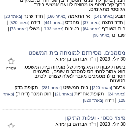
הבניין בתוך קיר פנימי המפריד בין שני חדרים, במקום
בתוך קיר חיצוני או מחוצה לו ועם אמצעי בידוד
אקוסטי מתאימים.
תובע
| אי התאמה
| חדר שינה
[באתר 141]
[באתר 160]
[באתר 23]
| חדר רחצה
| מהנדס
| דירה
|
[באתר 37]
[באתר 441]
[באתר 520]
בית משותף
| רטיבות
| משלי
|
[באתר 84]
[באתר 133]
[באתר 73]
שברים
[באתר 98]
מסמכים: מסירתם למומחה בית המשפט
30 יולי, 2023
|
ד"ר אברהם בן עזרא
בשגרת עבודתו המקצועית של מומחה בית המשפט,
שמירה
הוא אמור להתייחס למסמכים שונים, ולפעמים
חסרים לו מסמכים מעבר לאלה שצורפו לכתבי
הטענות.
ערעור
| בית-המשפט
| תקופת בדק
[באתר 220]
[באתר 281]
| תקופת אחריות
| חוק המכר (דירות)
[באתר 24]
[באתר 21]
[באתר
| דירה
125]
[באתר 520]
פיצוי כספי - ועלות התיקון
30 יולי, 2023
|
ד"ר אברהם בן עזרא