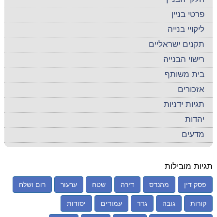
פרטי בניין
ליקויי בנייה
תקנים ישראליים
רישוי הבנייה
בית משותף
אזכורים
תגיות ידניות
יהדות
מדעים
תגיות מובילות
פסק דין
מהנדס
דירה
שטח
ערעור
רום ושלח
קורות
גובה
גדר
עמודים
יסודות