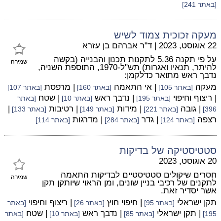
[באתר 241]
מעקה זכוכית צמוד לשיש
22 אוגוסט, 2023
|
ד"ר אברהם בן עזרא
על פי תקנה 5.36 לתקנות תכנון והבנייה (בקשה
שמירה
להיתר, תנאיו ואגרות) תש"ל-1970, התוספת השניה,
נדבך ראש מתואר כדלקמן:
מעקה
| אי התאמה
| מרפסת
[באתר 105]
[באתר 160]
[באתר 107]
| ריצוף וחיפוי
| נדבך ראש
| שטח
[באתר 195]
[באתר 10]
[באתר
| גובה
| מידות
| רטיבות
|
396]
[באתר 221]
[באתר 149]
[באתר 133]
רצפה
| גדר
| מדרגות
[באתר 124]
[באתר 284]
[באתר 114]
סטטיסטיקה של בדיקות
20 אוגוסט, 2023
חסרים שיקולים סטטיסטיים לבדיקות התאמה
שמירה
לתקנים של רכיבי בניין שונים, ומן הראוי שיותקן תקן
אשר יסדיר זאת.
תקן ישראלי
| חיפוי חוץ
| ריצוף וחיפוי
[באתר 95]
[באתר 26]
[באתר
| תקן ישראלי
| נדבך ראש
| שטח
195]
[באתר 85]
[באתר 10]
[באתר