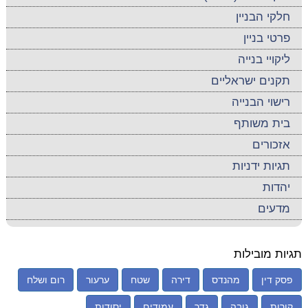
חלקי הבניין
פרטי בניין
ליקויי בנייה
תקנים ישראליים
רישוי הבנייה
בית משותף
אזכורים
תגיות ידניות
יהדות
מדעים
תגיות מובילות
פסק דין
מהנדס
דירה
שטח
ערעור
רום ושלח
קורות
גובה
גדר
עמודים
יסודות