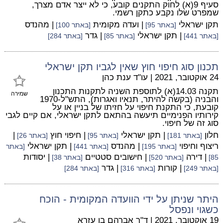
סעיף 9(א) לחוק התקנים קובע, כי לא ייצר אדם מצרך,
שמפרט שלו נקבע כתקן רשמי.
תקן ישראלי
| ועדה מקומית
| מהנדס
[באתר 95]
[באתר 100]
| תקן ישראלי
| גדר
[באתר 441]
[באתר 85]
[באתר 284]
תכנון סוג חיפוי חוץ שאין לגביו תקן ישראלי
24 אוקטובר, 2021
|
עו"ד ענת כהן
תקנה 14.03(א) לתוספת השניה לתקנות התכנון
שמירה
והבניה (בקשה להיתר, תנאיו ואגרות), התש"ל-1970
קובעת, כי התקנת חיפוי על חזיתו של בניין או על
קירותיו הפנימיים תיעשה בהתאם לתקן ישראלי, אם קיים לגבי
סוג זה של חיפוי.
חלון
| תקן ישראלי
| חיפוי חוץ
|
[באתר 181]
[באתר 95]
[באתר 26]
ריצוף וחיפוי
| מהנדס
| תקן ישראלי
[באתר 195]
[באתר 441]
[באתר
| דירה
| חישובים סטטיים
| יסודות
85]
[באתר 520]
[באתר 38]
| קורות
| גדר
[באתר 249]
[באתר 316]
[באתר 284]
היתר שניתן על ידי הוועדה המקומית - הוכח
כשגוי ונפסל
19 אוקטובר, 2021
|
ד"ר אברהם בן עזרא