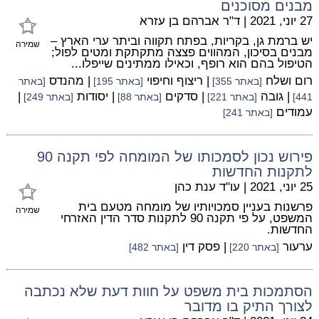
מבנים מסוכנים
27 יוני, 2021
|
ד"ר אברהם בן עזרא
יש ברמת גן, בקריות, בפתח תקווה וביתר ערי הארץ –
שמירה
מבנים בסיכון, המהווים פצצה מתקתקת ומטים לפול;
הטיפול בהם הוא רופף, וכאילו ממתינים שייפלו...
רום ושלח
| ריצוף וחיפוי
| מהנדס
[באתר 355]
[באתר 195]
[באתר
| גובה
| סדקים
| יסודות
|
441]
[באתר 221]
[באתר 88]
[באתר 249]
עמודים
[באתר 241]
פירוש נכון לסמכותו של המומחה לפי תקנה 90
לתקנות החדשות
25 יוני, 2021
|
עו"ד ענת כהן
פרשנות בעניין סמכויותיו של מומחה מטעם בית
שמירה
המשפט, על פי תקנה 90 לתקנות סדר הדין האזרחי
החדשות.
ערעור
| פסק דין
[באתר 220]
[באתר 482]
הסתמכות בית משפט על חוות דעת שלא נכתבה
לצורך התיק בו מדובר