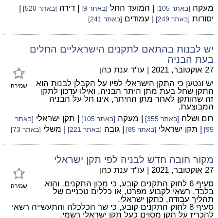
מעקה
| המועד החל
| דירה
|
[באתר 105]
[באתר 9]
[באתר 520]
יסודות
| עמודים
[באתר 249]
[באתר 241]
יש לבנות בהתאם לתקנים הישראליים החלים
בעת הבניה
27 אוקטובר, 2021
|
עו"ד ענת כהן
יש ונטען כי התקן הישראלי לפיו על הקבלן לבנות הוא
שמירה
התקן שחל בעת מתן היתר הבניה, ואילו עדכון לתקן
זה שהותקן לאחר מתן ההיתר, אינו חל על הבניה
המבוצעת.
רום ושלח
| מעקה
| תקן ישראלי
[באתר 355]
[באתר 105]
[באתר
| תקן ישראלי
| גובה
| משלי
95]
[באתר 85]
[באתר 221]
[באתר 73]
מקור חובה חדש לבניה לפי תקן ישראלי
27 אוקטובר, 2021
|
עו"ד ענת כהן
סעיף 6 לחוק התקנים קובע, כי מכון התקנים, והוא
שמירה
בלבד, רשאי לקבוע מפרט, או כללים טכניים של
תהליך עבודה, כתקן ישראלי.
סעיף 8 לחוק התקנים קובע, כי שר הכלכלה והתעשייה רשאי
להכריז על תקן מסוים כעל תקן ישראלי רשמי.