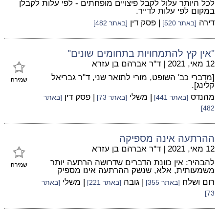
לכל היותר עלול לקבל פיצויים מופחתים - לפי עלות לקבלן
במקום לפי עלות לדייר.
דירה
| פסק דין
[באתר 520]
[באתר 482]
"אין קץ להתמחויות בתחומים שונים"
12 מאי, 2021
|
ד"ר אברהם בן עזרא
[מדברי כב' השופט, מורי לתואר שני, ד"ר גבריאל
שמירה
קלינג].
מהנדס
| משלי
| פסק דין
[באתר 441]
[באתר 73]
[באתר
482]
ההרתעה אינה מספיקה
12 מאי, 2021
|
ד"ר אברהם בן עזרא
להבהיר: אין כוונת הדברים שדרושה הרתעה יותר
שמירה
משמעותית, אלא, שנשק ההרתעה אינו מספיק
רום ושלח
| גובה
| משלי
[באתר 355]
[באתר 221]
[באתר
73]