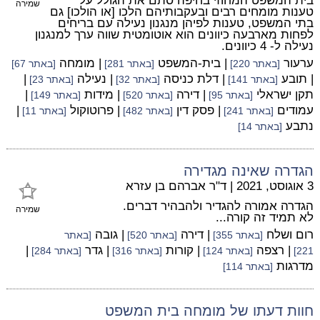
בית המשפט המחוזי בחיפה סתם את הגולל על
שמירה
טענות מומחים רבים ובעקבותיהם הלכו [או הולכו] גם
בתי המשפט, טענות לפיהן מנגנון נעילה עם בריחים
לפחות מארבעה כיוונים הוא אוטומטית שווה ערך למנגנון
נעילה ל- 4 כיוונים.
ערעור
| בית-המשפט
| מומחה
[באתר 220]
[באתר 281]
[באתר 67]
| תובע
| דלת כניסה
| נעילה
|
[באתר 141]
[באתר 32]
[באתר 23]
תקן ישראלי
| דירה
| מידות
|
[באתר 95]
[באתר 520]
[באתר 149]
עמודים
| פסק דין
| פרוטוקול
|
[באתר 241]
[באתר 482]
[באתר 11]
נתבע
[באתר 14]
הגדרה שאינה מגדירה
3 אוגוסט, 2021
|
ד"ר אברהם בן עזרא
הגדרה אמורה להגדיר ולהבהיר דברים.
שמירה
לא תמיד זה קורה...
רום ושלח
| דירה
| גובה
[באתר 355]
[באתר 520]
[באתר
| רצפה
| קורות
| גדר
|
221]
[באתר 124]
[באתר 316]
[באתר 284]
מדרגות
[באתר 114]
חוות דעתו של מומחה בית המשפט