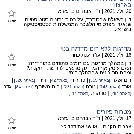
בארצו?
20 יולי, 2021
|
ד"ר אברהם בן עזרא
דיון בשאלה שבכותרת, על בסיס נתונים סטטיסטיים
שמירה
שנאגרו מפרסומי הלשכה הממשלתית לסטטיסטיקה
בישראל.
מדרגות ללא רום מדרגה בנוי
18 יולי, 2021
|
עו"ד ענת כהן
דיון במהלך מדרגות עם רומים פתוחים בתוך דירה;
שמירה
האם עומק אף המדרגה מתאים לדרישת התקנות?
ומהם הסיכונים שבמהלך כזה?
רום ושלח
| פרוזדור
| דירה
|
[באתר 355]
[באתר 42]
[באתר 520]
אורך
| גובה
| בית משותף
| גדר
[באתר 148]
[באתר 221]
[באתר 84]
| מדרגות
[באתר 284]
[באתר 114]
מטרות פזורים
17 יולי, 2021
|
ד"ר אברהם בן עזרא
עברית תקנית – או שגיאת דקדוק?
שמירה
אורך
| שטח