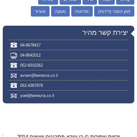
חוק המכר (דירות)
מדרגות
מעקה
אוורור
יצירת קשר מהיר
04-8678417
04-8642012
052-6010262
avram@benezra.co.il
052-4387878
yoel@benezra.co.il
זכויות שמורות © בן עזרא מתכננים ויועצים 2014