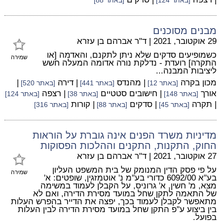
[באתר 124]
[באתר 88]
מבנים מסוכנים
29 אוקטובר, 2021
|
ד"ר אברהם בן עזרא
כשמופיעים סדקים שלא ניתן לתקנם, והאדמה [או
שמירה
התקרה] רועדת - נדלקת נורה אדומה המעלה חשש
ליציבות המבנה...
מכון בקרה
| מהנדס
| דירה
|
[באתר 12]
[באתר 441]
[באתר 520]
אורך
| חישובים סטטיים
| רצפה
[באתר 148]
[באתר 38]
[באתר 124]
| תקרה
| סדקים
| קורות
[באתר 45]
[באתר 88]
[באתר 316]
מדיניות משרד הפנים אינה גוברת על הוראות
החוק, התקנות, התקנים וההלכות הפסוקות
27 אוקטובר, 2021
|
ד"ר אברהם בן עזרא
על פי פסק הדין המנומק של בית המשפט העליון
שמירה
בע''א 6092/00 כדורי בע''מ נ' אוטמזגין, שופטים: א'
מצא, מ' חשין, א' גרוניס, על הקבלן לעמוד במשימה
של התאמה לתקן שחל במועד מסירת הדירה, ואם לא
מתאפשר לקבלן לעמוד בכך, יפצה את הדייר בהפרש העלות
בין ביצוע ע''פ התקן שחל במועד מסירת הדירה לבין העלות
בפועל.