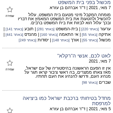
מכשול בפני בית המשפט
7 מאי, 2021
|
ד"ר אברהם בן עזרא
מומחה המקבל מינוי מטעם בית המשפט, עלול
שמירה
להכשיל ולהטעות את בית המשפט המאמץ את דבריו
ובכך עלול הוא לבזות את בית המשפט ברבים.
ערעור
| בית-המשפט
| תובע
|
[באתר 220]
[באתר 281]
[באתר 141]
אתיקה
| אי התאמה
| מהנדס
|
[באתר 55]
[באתר 160]
[באתר 441]
מכשול
| אורך
| יסודות
[באתר 55]
[באתר 148]
[באתר 249]
לאט לכם, אנשי ה"רקלא"
7 מאי, 2021
אין זו הפעם הראשונה בהיסטוריה של עם ישראל,
שמירה
מאז צאתו ממצרים, בה ראשי ציבור קראו תגר על
מנהיג העם, ודרשו להנהיג את העם תחתיו.
שברים
[באתר 98]
מחדל בטיחותי ברכבת ישראל כמו ביציאה
למרפסת
5 מאי, 2021
|
ד"ר אברהם בן עזרא