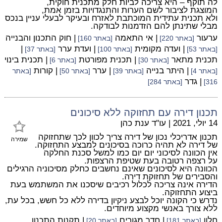
לה תוקף – היא צריכה לביות חלק מתכנית חוקית,
המוצגת לציבור לשם הערות והתנגדויות בזמן אמת,
ולא תכנית עתידית המוכתבת לאזרח ובעיקר לבעלי עניין בנכס
מבלי שתינתן להם הזדמנות לבודקה.
ערעור
| אי התאמה
| חוק התכנון והבנייה
[באתר 220]
[באתר 160]
| ועדה מקומית
| ועדת ערר
|
[באתר 53]
[באתר 100]
[באתר 37]
תכנית מתאר
| תכנית מפורטת
| תכנית בינוי
[באתר 30]
[באתר 6]
| היתר בנייה
| ערר
| קורות
[באתר 4]
[באתר 39]
[באתר 50]
[באתר
| גדר
316]
[באתר 284]
תכנון דירה עם תחזוקה ללא סיכונים
14 יולי, 2021
|
עו"ד ענת כהן
תכנון אדריכלי נכון של דירה צריך לכוון לכך שתחזוקה
שמירה
של דירה לא תהיה כרוכה בסיכונים למבצע התחזוקה.
אין הכוונה לסיכוני יום יום כמו למשל סכנת החלקה
על רצפה רטובה בעת שטיפת הרצפות.
הכוונה היא לסיכונים שאינם נחשבים כחלק מסיכוניה הרגילים
והסבירים של תחזוקת דירה.
הדירה אינה צריכה לכלול רכיבים שיסכנו את המשתמש בעת
ביצוע התחזוקה.
נדרש כי הקונה יוכל לבצע ניקיון בדירה ללא כל חשש, בכל עת,
ללא צורך באנשי מקצוע מיוחדים.
חלון
| חדר מגורים
| תקנות התכנון
[באתר 181]
[באתר 20]