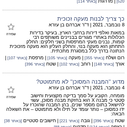
| מדרגות
520]
[באתר 114]
כך צריך לבנות מעקה זכוכית
8 נובמבר, 2021
|
ד"ר אברהם בן עזרא
במאות ואלפי דירות ברחבי הארץ, בעיקר בדירות
שמירה
הכלולות באתרי מגורים בבניינים משותפים רבי
קומות, נבנים מעקי המרפסות בשני חלקים: החלק
התחתון הוא מעקה בנוי, והחלק העליון הוא מעקה מזכוכית
הנתונה בדרך כלל במסגרת מתכתית.
רום ושלח
| מעקה
| מרפסת
|
[באתר 355]
[באתר 105]
[באתר 107]
אורך
| רוחב
| שטח
[באתר 148]
[באתר 102]
[באתר 396]
מדוע ''המבנה המסוכן'' לא מתמוטט?
4 נובמבר, 2021
|
ד"ר אברהם בן עזרא
מומחה, הקובע על סמך בדיקה מקצועית וחישוב
שמירה
סטטי כי מבנה X הוא בחזקת מבנה מסוכן, עשוי
להישאל בתום מספר שנים, בהן המבנה שהוכרז על
ידו כמסוכן – נותר עומד על תילו ולא מתמוטט – את השאלה
הבאה:
שטח
| גובה
| חישובים סטטיים
[באתר 396]
[באתר 221]
[באתר 38]
| רצפה
| סדקים