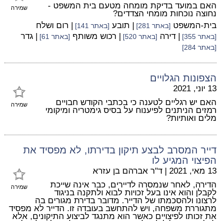
האם במועד בדיקת מומחה מטעם בית המשפט -
שמירה
נחוצה נוכחות מומחי הצדדים?
בית-המשפט
| תובע
| רום ושלח
[באתר 281]
[באתר 141]
| דירה
| רכוש משותף
| גדר
[באתר 355]
[באתר 520]
[באתר 61]
[באתר 284]
הצפונות הגלויים
13 יוני, 2021
האם יש רגליים לטענה כי בכתבי הקודש חבויים
שמירה
רמזים הניתנים לפיענוח על בסיס גימטריה ומיקומי
מלים ואותיות?
דייר המסרב לבצע תיקון בדירתו, לא מפסיד את
הפיצוי המגיע לו
13 מאי, 2021
|
ד"ר אברהם בן עזרא
הדירה, לאחר שנמסרה לדיירים, כבר אינה שייכת
שמירה
לקבלן והוא אינו בעל זכויות לבוא ולתקנה בניגוד
לרצונו ולהסכמתו של הדייר. מדובר בדירת מגורים בה
מתגוררת משפחה, ויש להתחשב בעובדה זו. הדייר לא מפסיד
את זכותו לפיצויים כאשר הוא מתנגד לביצוע התיקונים, אלא