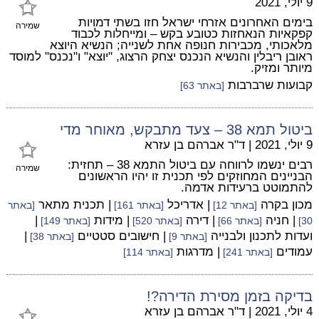
9 יולי, 2021
בימים האחרונים אזרחי ישראל חזו בשתי דמויות
שמירה
קפקאיות הנאחזות כטובע בקש – ומייחלות לכבוד
מלאכותי, מכבירות חנופה אחת לשנייה; הנשיא היוצא
ראובן ריבלין והנשיא הנכנס יצחק הרצוג, "יוצא" ו"נכנס" למוסד
מיותר ומזיק.
קבועות שרברבות
[באתר 63]
ביטול תמא 38 – צעד מתבקש, מאוחר מדי
9 יולי, 2021
|
ד"ר אברהם בן עזרא
רבים ינשמו לרווחה עם ביטול התמא 38 – תחזית:
שמירה
הבניינים המחוזקים לפי תכנית זו יהיו הראשונים
להתמוטט ברעידות אדמה.
מכון בקרה
| אדריכל
| תכנית מתאר
[באתר 12]
[באתר 161]
[באתר
| חניה
| דירה
| מידות
|
30]
[באתר 66]
[באתר 520]
[באתר 149]
ועדות לתכנון ולבנייה
| חישובים סטטיים
|
[באתר 9]
[באתר 38]
עמודים
| מדרגות
[באתר 241]
[באתר 114]
בדיקה בזמן מסירת הדירה?!
4 יולי, 2021
|
ד"ר אברהם בן עזרא