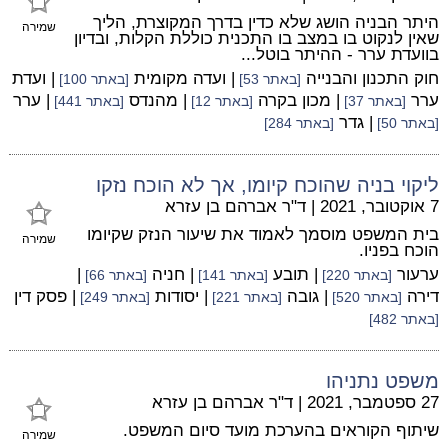
היתר הבניה הושג שלא כדין בדרך המקוצרת, הליך
שמירה
שאין לנקוט בו במצב בו התכנית כוללת הקלות, ובדיון
בוועדת ערר - ההיתר בוטל...
חוק התכנון והבנייה
| ועדה מקומית
| ועדת
[באתר 53]
[באתר 100]
ערר
| מכון בקרה
| מהנדס
| ערר
[באתר 37]
[באתר 12]
[באתר 441]
| גדר
[באתר 50]
[באתר 284]
ליקוי בניה שהוכח קיומו, אך לא הוכח נזקו
7 אוקטובר, 2021
|
ד"ר אברהם בן עזרא
בית המשפט מוסמך לאמוד את שיעור הנזק שקיומו
שמירה
הוכח בפניו.
ערעור
| תובע
| חניה
|
[באתר 220]
[באתר 141]
[באתר 66]
דירה
| גובה
| יסודות
| פסק דין
[באתר 520]
[באתר 221]
[באתר 249]
[באתר 482]
משפט נתניהו
27 ספטמבר, 2021
|
ד"ר אברהם בן עזרא
שיתוף הקוראים בהערכת מועד סיום המשפט.
שמירה