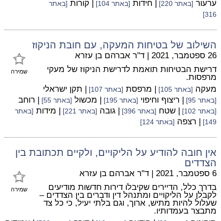
ערעור
| חידות
| קורות
[באתר 220]
[באתר 104]
[באתר
316]
השילוב של בטיחות המעקה, עם חובת הניקוז
26 ספטמבר, 2021
|
ד"ר אברהם בן עזרא
דרישת הבטיחות תואמת לדרישת הניקוז של מעקי
שמירה
מרפסות.
מעקה
| מרפסת
| תקן ישראלי
[באתר 105]
[באתר 107]
| ריצוף וחיפוי
| מכשול
| רוחב
[באתר 95]
[באתר 195]
[באתר 55]
| שטח
| גובה
| מידות
[באתר 102]
[באתר 396]
[באתר 221]
[באתר
| רצפה
149]
[באתר 124]
אין חובה להודיע על הליקויים, ולקיים תכתובת בין
הצדדים
6 ספטמבר, 2021
|
ד"ר אברהם בן עזרא
בדרך כלל, הדיירים שקיבלו דירות חדשות מודיעים
שמירה
לקבלן על הליקויים ומתנהל דין ודברים בין הצדדים –
שעלול להיות מתיש, ארוך, וגם בלתי יעיל, כי כל צד
מתבצר בעמדותיו.