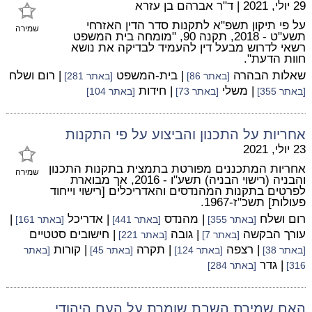
29 יולי, 2021
|
ד"ר אברהם בן עזרא
על פי תיקון תשפ"א לתקנות סדר הדין האזרחי
שמירה
תשע"ט - 2018, תקנה 90, "מומחה בית המשפט
רשאי לדרוש מבעל דין להעמיד לבדיקה את נושא
חוות הדעת".
שאלות הבהרה
| בית-המשפט
| רום ושלח
[באתר 86]
[באתר 281]
| משלי
| חידות
[באתר 355]
[באתר 73]
[באתר 104]
אחריות על התכנון והביצוע על פי התקנות
23 יולי, 2021
אחריות המתכננים מפורטת בתמצית בתקנות התכנון
שמירה
והבניה (רישוי הבניה) תשע"ו - 2016, אך מבוארת
לפרטים בתקנות המהנדסים והאדריכלים [רישוי וייחוד
פעולות] תשכ"ז-1967.
רום ושלח
| מהנדס
| אדריכל
|
[באתר 355]
[באתר 441]
[באתר 161]
עורך הבקשה
| גובה
| חישובים סטטיים
[באתר 7]
[באתר 221]
| רצפה
| תקרה
| קורות
[באתר 38]
[באתר 124]
[באתר 45]
[באתר
| גדר
316]
[באתר 284]
האם שמירת השבת שומרת על העם היהודי