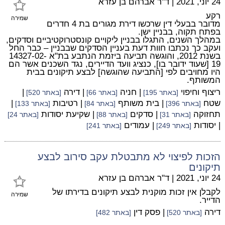
24 יוני, 2021
|
ד"ר אברהם בן עזרא
רקע
שמירה
מדובר בבעלי דין שרכשו דירת מגורים בת 4 חדרים
בפתח תקוה, בבניין ישן.
במהלך השנים, התגלו בבניין ליקויים קונסטרוקטיביים וסדקים,
ועקב כך נכתבו חוות דעת בעניין הסדקים שבבניין – כבר החל
בשנת 2012, והוגשה תביעה ביזמת הנתבע בת"א 14327-02-
19 [שעוד ידובר בו], כנציג וועד הדיירים, נגד השכנים אשר הם
היו מחויבים לפי [התביעה שהוגשה] לבצע תיקונים בבית
המשותף.
ריצוף וחיפוי
| חניה
| דירה
|
[באתר 195]
[באתר 66]
[באתר 520]
שטח
| בית משותף
| רטיבות
|
[באתר 396]
[באתר 84]
[באתר 133]
תחזוקה
| סדקים
| שקיעת יסודות
[באתר 31]
[באתר 88]
[באתר 24]
| יסודות
| עמודים
[באתר 249]
[באתר 241]
הזכות לפיצוי לא מתבטלת עקב סירוב לבצע
תיקונים
24 יוני, 2021
|
ד"ר אברהם בן עזרא
לקבלן אין זכות מוקנית לבצע תיקונים בדירתו של
שמירה
הדייר.
דירה
| פסק דין
[באתר 520]
[באתר 482]