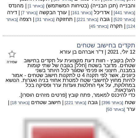
והבנייה (תכן הבנייה) (בטיחות המשתמש)
| מהנדס
[באתר 1]
| אדריכל
| עורך הבקשה
| דירה
[באתר 441]
[באתר 161]
[באתר 7]
| גובה
| תחזוקה
| רצפה
[באתר 520]
[באתר 221]
[באתר 31]
[באתר
| תקרה
124]
[באתר 45]
תקדים בחישוב שטחים
12 יולי, 2021
|
ד"ר אברהם בן עזרא
להלן בקובץ - חוות דעת מקצועית על תקדים בחישוב
שמירה
שטחים. מדובר בשטח [חלל] בגובה של שתי קומות
במבנה, חיצוני או פנימי שסגור לכל היותר בשני
כיוונים, אשר לפי תקנה 4 ט לתקנות חישוב שטחים - אמור
להיות מחוץ לחישובי שטח למטרת אחוזי בניה ואגרות. הנושא
במחלוקת, על אף החלטות וועדות ערר ופסיקה בכל
הערכאות.
כדי להיכנס למאמר, פתח קובץ [פרטים מזהים הוסרו].
שטח
| גובה
| חישוב שטחים
|
[באתר 396]
[באתר 221]
[באתר 18]
ערר
[באתר 50]