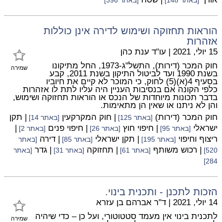
[באתר 148]
[באתר 396]
הוראות תחזוקה ושימוש לדירה אינן כוללות
אזהרות
15 יולי, 2021
|
עו"ד ענת כהן
חוק המכר (דירות), התשל"ג-1973, החל מתיקונו
שמירה
בשנת 1990 ועד לביטול התיקון בשנת 2011, קבע
בסעיף 4(א)(5) לחוק, כי המוכר לא קיים את חיוביו
כלפי הקונה אם בנסיבות העניין היה עליו לתת לו אזהרות
בדבר תכונות מיוחדות של הנכס או הוראות תחזוקה ושימוש,
והן לא ניתנו או שאין הן מתאימות.
חוק המכר (דירות)
| חוק המקרקעין
| תקן
[באתר 125]
[באתר 14]
ישראלי
| חיפוי חוץ
| חיפוי פנים
|
[באתר 95]
[באתר 26]
[באתר 2]
ריצוף וחיפוי
| תקן ישראלי
| דירה
[באתר 195]
[באתר 85]
[באתר
| רכוש משותף
| תחזוקה
| גדר
520]
[באתר 61]
[באתר 31]
[באתר
284]
הזכות לתכנן - ותכנית בינוי.
14 יולי, 2021
|
ד"ר אברהם בן עזרא
לתכנית בינוי אין מעמד סטטוטורי, ועל כן – כדי שיהיה
שמירה