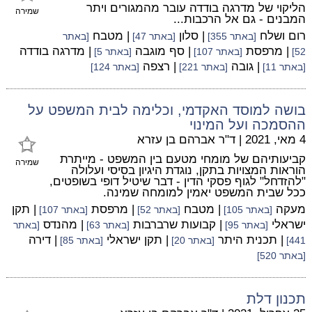
הליקוי של מדרגה בודדה עובר מהמגורים ויתר
שמירה
המבנים - גם אל הרכבות...
רום ושלח
| סלון
| מטבח
[באתר 355]
[באתר 47]
[באתר
| מרפסת
| סף מוגבה
| מדרגה בודדה
52]
[באתר 107]
[באתר 5]
| גובה
| רצפה
[באתר 11]
[באתר 221]
[באתר 124]
בושה למוסד האקדמי, וכלימה לבית המשפט על
ההסמכה ועל המינוי
4 מאי, 2021
|
ד"ר אברהם בן עזרא
קביעותיהם של מומחי מטעם בין המשפט - מייתרת
שמירה
הוראות המצויות בתקן, נוגדת היגיון בסיסי ועלולה
"להזדחל" לגוף פסקי הדין - דבר שיטיל דופי בשופטים,
ככל שבית המשפט יאמין למומחה שמינה.
מעקה
| מטבח
| מרפסת
| תקן
[באתר 105]
[באתר 52]
[באתר 107]
ישראלי
| קבועות שרברבות
| מהנדס
[באתר 95]
[באתר 63]
[באתר
| תכנית היתר
| תקן ישראלי
| דירה
441]
[באתר 20]
[באתר 85]
[באתר 520]
תכנון דלת