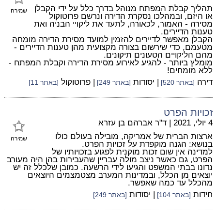
תהליך קבלת המפתח מנוהל בדרך כלל על ידי הקבלן
שמירה
או היזם, ובמהלכו נסקרת הדירה ונרשם פרוטוקול
מסירה - האמור, לכאורה, לתעד את ליקויי הבניה ואת
טענות הדיירים.
הקבלן מאפשר לדיירים להזמין למועד מסירת הדירה מומחה
מטעמם, כדי שירשום בצורה מקצועית מהן טענות הדיירים -
מהם הליקויים הטעונים תיקונים.
מומלץ ביותר - להגיע לאירוע מסירת הדירה וקבלת המפתח -
ללא מומחים!
דירה
| יסודות
| פרוטוקול
[באתר 520]
[באתר 249]
[באתר 11]
זכויות הפרט
4 יולי, 2021
|
ד"ר אברהם בן עזרא
ארצות הברית של אמריקה, מובילה בעולם כולו
שמירה
בנושא: הגנה מוקפדת על זכויות הפרט.
למדינה אין שום זכות מוקנית לפגוע בזכויותיו של
הפרט, גם כאשר ניצב מולה עבריין שהעבירות בהן היה מעורב
נדונו בבתי המשפט והגיעו לידי הרשעה. כמובן שלכלל זה יש
יוצאים מן הכלל, ובמדינות המערב מצטמצמים היוצאים
מהכלל עד כמה שאפשר.
חידות
| יסודות
[באתר 104]
[באתר 249]