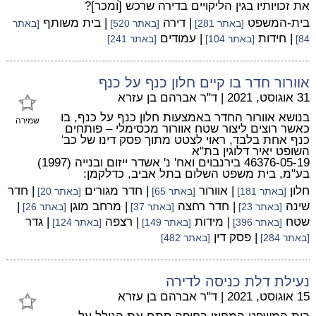
את זכויותיו בגין הליקויים בדירה שרכש [ומכר]?
בית-המשפט
| דירה
| בית משותף
[באתר 281]
[באתר 520]
[באתר
| חידות
| עמודים
84]
[באתר 104]
[באתר 241]
אוורור חדר בו קיים חלון כנף על כנף
31 אוגוסט, 2021
|
ד"ר אברהם בן עזרא
בנושא אוורור החדר באמצעות חלון כנף על כנף, בו
שמירה
כאשר רוצים ליצור שטח אוורור מכסימלי – פותחים
כנף אחת בלבד, ראוי לצטט מתוך פסק דינו של כב'
השופט יאיר דלוגין בת"א
46376-05-19 בירנבוים ואח' נ' אשדר ייזום ובנייה (1997)
בע"מ, בית משפט השלום בתל אביב, כדלקמן:
חלון
| אוורור
| חדר מגורים
| חדר
[באתר 181]
[באתר 65]
[באתר 20]
שינה
| חדר רחצה
| מרחב מוגן
|
[באתר 23]
[באתר 37]
[באתר 26]
שטח
| מידות
| רצפה
| גדר
[באתר 396]
[באתר 149]
[באתר 124]
| פסק דין
[באתר 284]
[באתר 482]
נעילת דלת כניסה לדירה
15 אוגוסט, 2021
|
ד"ר אברהם בן עזרא