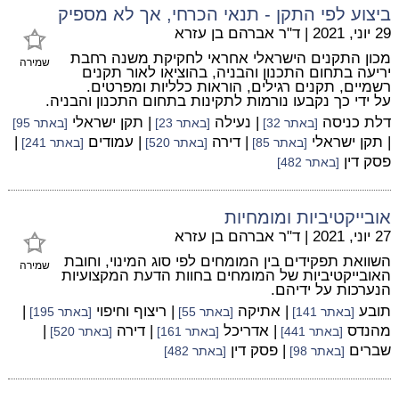
ביצוע לפי התקן - תנאי הכרחי, אך לא מספיק
29 יוני, 2021
|
ד"ר אברהם בן עזרא
מכון התקנים הישראלי אחראי לחקיקת משנה רחבת
שמירה
יריעה בתחום התכנון והבניה, בהוציאו לאור תקנים
רשמיים, תקנים רגילים, הוראות כלליות ומפרטים.
על ידי כך נקבעו נורמות לתקינות בתחום התכנון והבניה.
דלת כניסה
| נעילה
| תקן ישראלי
[באתר 32]
[באתר 23]
[באתר 95]
| תקן ישראלי
| דירה
| עמודים
|
[באתר 85]
[באתר 520]
[באתר 241]
פסק דין
[באתר 482]
אובייקטיביות ומומחיות
27 יוני, 2021
|
ד"ר אברהם בן עזרא
השוואת תפקידים בין המומחים לפי סוג המינוי, וחובת
שמירה
האובייקטיביות של המומחים בחוות הדעת המקצועיות
הנערכות על ידיהם.
תובע
| אתיקה
| ריצוף וחיפוי
|
[באתר 141]
[באתר 55]
[באתר 195]
מהנדס
| אדריכל
| דירה
|
[באתר 441]
[באתר 161]
[באתר 520]
שברים
| פסק דין
[באתר 98]
[באתר 482]