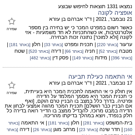
נמצאו 1331 תוצאות לחיפוש שבוצע
אופציה לקונה
21 נובמבר, 2021
|
ד"ר אברהם בן עזרא
כאשר רשום במפרט המכר כי יש בחירה בין מספר
שמירה
אלטרנטיבות, או כשהתכניות לא חד משמעיות - אזי
לקונה [ולא למוכר] נתונה זכות הבחירה.
ערעור
| תכנית ומפרט
| חלון
|
[באתר 220]
[באתר 33]
[באתר 181]
מטבח
| חניה
| דירה
| שטח
[באתר 52]
[באתר 66]
[באתר 520]
| מידות
| פסק דין
[באתר 396]
[באתר 149]
[באתר 482]
אי התאמה כעילת תביעה
17 נובמבר, 2021
|
ד"ר אברהם בן עזרא
אין חולק כי אי התאמה לתכנית המכר היא בעייתית,
שמירה
כי תכנית המכר היא מסמך המלמד על הדירה
ופרטיה. בדרך כלל במצב בו הבניין טרם הוקם, [ואף
אם הבניין כבר הושלם] תכנית המכר מהווה אמצעי לבחון את
הדירה במבט מרוכז, להבדיל ממצב בו הדייר רואה בדירה כל
חלק בנפרד, ויוצא במהלך בדיקתו מהריכוז.
בית-המשפט
| חלון
| אי התאמה
[באתר 281]
[באתר 181]
[באתר
| חדר שינה
| מרחב מוגן
| דירה
160]
[באתר 23]
[באתר 26]
[באתר