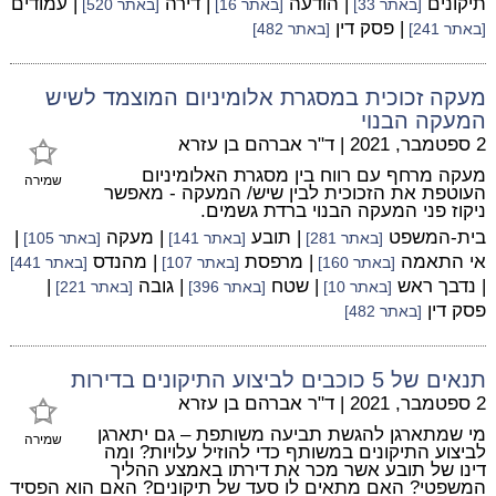
תיקונים
| הודעה
| דירה
| עמודים
[באתר 33]
[באתר 16]
[באתר 520]
| פסק דין
[באתר 241]
[באתר 482]
מעקה זכוכית במסגרת אלומיניום המוצמד לשיש
המעקה הבנוי
2 ספטמבר, 2021
|
ד"ר אברהם בן עזרא
מעקה מרחף עם רווח בין מסגרת האלומיניום
שמירה
העוטפת את הזכוכית לבין שיש/ המעקה - מאפשר
ניקוז פני המעקה הבנוי ברדת גשמים.
בית-המשפט
| תובע
| מעקה
|
[באתר 281]
[באתר 141]
[באתר 105]
אי התאמה
| מרפסת
| מהנדס
[באתר 160]
[באתר 107]
[באתר 441]
| נדבך ראש
| שטח
| גובה
|
[באתר 10]
[באתר 396]
[באתר 221]
פסק דין
[באתר 482]
תנאים של 5 כוכבים לביצוע התיקונים בדירות
2 ספטמבר, 2021
|
ד"ר אברהם בן עזרא
מי שמתארגן להגשת תביעה משותפת – גם יתארגן
שמירה
לביצוע התיקונים במשותף כדי להוזיל עלויות? ומה
דינו של תובע אשר מכר את דירתו באמצע ההליך
המשפטי? האם מתאים לו סעד של תיקונים? האם הוא הפסיד