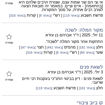
אי וצי הם שני שמות עצם, שצורת הרבים שלהם היא
שמירה
[בהתאמה] - איים וציים. במאמר זה מובאת הצעה
לצורב רבים אחרת, על סמך המקורות.
פרשת השבוע
| רש"י
| קורות
[באתר 119]
[באתר 8]
[באתר 316]
מקור המלה: לשכה
11 יולי, 2025
|
ד"ר אברהם בן עזרא
התחקות אחר מקור המלה "לשכה".
שמירה
חלון
| מהנדס
| חצר
|
[באתר 181]
[באתר 441]
[באתר 47]
שער
| רש"י
| קורות
[באתר 60]
[באתר 8]
[באתר 316]
לשאת פנים
3 יולי, 2025
|
ד"ר אברהם בן עזרא
לשאת פנים - דיון בביטוי התנ"כי בעקבות רבי חיים
שמירה
שרעבי.
חלון
| פרשת השבוע
[באתר 181]
[באתר 119]
קו ביוב ציבורי