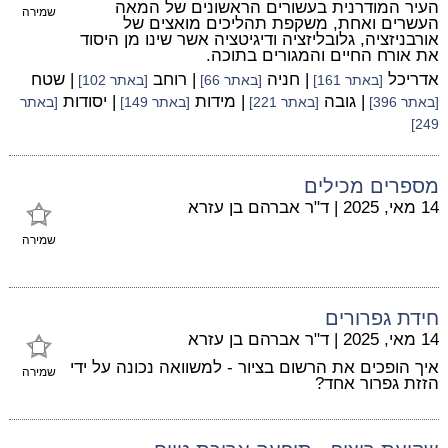
העיר המודרנית בעשורים הראשונים של המאה
שמירה
העשרים ואחת, משקפת תהליכים מואצים של
אורבניזציה, גלובליזציה ודיגיטציה אשר שינו מן היסוד
את אורח החיים והמגורים בתוכה.
אדריכל
| חניה
| רוחב
| שטח
[באתר 161]
[באתר 66]
[באתר 102]
| גובה
| מידות
| יסודות
[באתר 396]
[באתר 221]
[באתר 149]
[באתר
249]
מספרים מכילים
14 מאי, 2025
|
ד"ר אברהם בן עזרא
שמירה
חידת גפרורים
14 מאי, 2025
|
ד"ר אברהם בן עזרא
איך הופכים את הרשום בציור - למשוואה נכונה על ידי
שמירה
הזזת גפרור אחד?