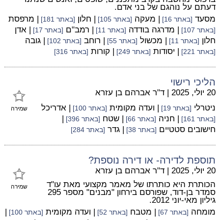
דעתם על נוהגם של בני אדם.
מסעד
| מעקה
| חלון
| מרפסת
[באתר 16]
[באתר 105]
[באתר 181]
| מדרגה בודדה
| רמב"ם
| אדן
[באתר 107]
[באתר 11]
[באתר 17]
חלון
| מכשול
| רוחב
| גובה
[באתר 11]
[באתר 55]
[באתר 102]
| יסודות
| קורות
[באתר 221]
[באתר 249]
[באתר 316]
הליכי רישוי
20 יולי, 2025
|
ד"ר אברהם בן עזרא
ניטרלי
| ועדה מקומית
| אדריכל
[באתר 19]
[באתר 100]
שמירה
| חניה
| שטח
|
[באתר 161]
[באתר 66]
[באתר 396]
חישובים סטטיים
| גדר
[באתר 38]
[באתר 284]
תוספת לדירה- או דירה נוספת?
20 יולי, 2025
|
ד"ר אברהם בן עזרא
הכותרת היא כותרתו של מאמר מקצועי מאת עו"ד
שמירה
סמדר בן-דוד, שפורסם בירחון "מבנים" מספר 295
גיליון מאי-יוני 2012.
מומחה
| מטבח
| ועדה מקומית
|
[באתר 67]
[באתר 52]
[באתר 100]