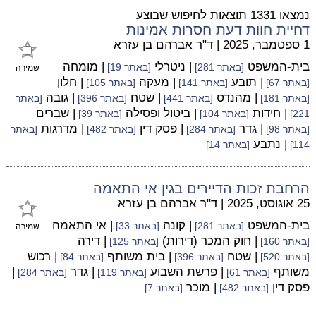
נמצאו 1331 תוצאות לחיפוש שבוצע
דחיית חוות דעת חסרות אמינות
1 ספטמבר, 2025
|
ד"ר אברהם בן עזרא
בית-המשפט
| ניטרלי
| מומחה
[באתר 281]
[באתר 19]
שמירה
| תובע
| מעקה
| חלון
[באתר 67]
[באתר 141]
[באתר 105]
| מהנדס
| שטח
| גובה
[באתר 181]
[באתר 441]
[באתר 396]
[באתר
| חידות
| ביטול ופסילה
| שברים
221]
[באתר 104]
[באתר 39]
| גדר
| פסק דין
| מדרגות
[באתר 98]
[באתר 284]
[באתר 482]
[באתר
| נתבע
114]
[באתר 14]
הרחבת זכות הדיירים בגין אי התאמה
25 אוגוסט, 2025
|
ד"ר אברהם בן עזרא
בית-המשפט
| קונה
| אי התאמה
[באתר 281]
[באתר 33]
שמירה
| חוק המכר (דירות)
| דירה
[באתר 160]
[באתר 125]
| שטח
| בית משותף
| רכוש
[באתר 520]
[באתר 396]
[באתר 84]
משותף
| פרשת השבוע
| גדר
|
[באתר 61]
[באתר 119]
[באתר 284]
פסק דין
| מוכר
[באתר 482]
[באתר 7]