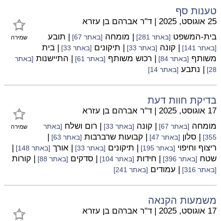
טענות סף
25 אוגוסט, 2025
|
ד"ר אברהם בן עזרא
בית-המשפט
| מומחה
| תובע
[באתר 281]
[באתר 67]
שמירה
| קונה
| תיקונים
| בית
[באתר 141]
[באתר 33]
[באתר 33]
משותף
| רכוש משותף
| התיישנות
[באתר 84]
[באתר 61]
[באתר
| נתבע
28]
[באתר 14]
בדיקת חוות דעת
17 אוגוסט, 2025
|
ד"ר אברהם בן עזרא
מומחה
| קונה
| רום ושלח
[באתר 67]
[באתר 33]
[באתר
שמירה
| סלון
| קבועות שרברבות
|
355]
[באתר 47]
[באתר 63]
ריצוף וחיפוי
| תיקונים
| אורך
|
[באתר 195]
[באתר 33]
[באתר 148]
שטח
| חידות
| סדקים
| קורות
[באתר 396]
[באתר 104]
[באתר 88]
| עמודים
[באתר 316]
[באתר 241]
משמעות הקנאה
17 אוגוסט, 2025
|
ד"ר אברהם בן עזרא