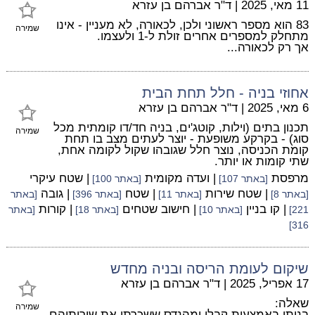
11 מאי, 2025
|
ד"ר אברהם בן עזרא
83 הוא מספר ראשוני ולכן, לכאורה, לא מעניין - אינו
שמירה
מתחלק למספרים אחרים זולת ל-1 ולעצמו.
אך רק לכאורה...
אחוזי בניה - חלל תחת הבית
6 מאי, 2025
|
ד"ר אברהם בן עזרא
תכנון בתים (וילות, קוטג'ים, בניה חד/דו קומתית מכל
שמירה
סוג) - בקרקע משופעת - יוצר לעתים מצב בו תחת
קומת הכניסה, נוצר חלל שגובהו שקול לקומה אחת,
שתי קומות או יותר.
מרפסת
| ועדה מקומית
| שטח עיקרי
[באתר 107]
[באתר 100]
| שטח שירות
| שטח
| גובה
[באתר 8]
[באתר 11]
[באתר 396]
[באתר
| קו בניין
| חישוב שטחים
| קורות
221]
[באתר 10]
[באתר 18]
[באתר
316]
שיקום לעומת הריסה ובניה מחדש
17 אפריל, 2025
|
ד"ר אברהם בן עזרא
שאלה:
שמירה
בניתי באמצעות קבלן ומהנדס ששכרתי את שירותיהם