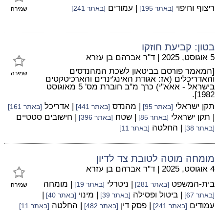
ריצוף וחיפוי
| עמודים
[באתר 195]
[באתר 241]
שמירה
בטון: קביעת חוזקו
5 אוגוסט, 2025
|
ד"ר אברהם בן עזרא
[המאמר פורסם בביטאון לשכת המהנדסים
שמירה
והאדריכלים (אז: אגודת האינג'ינרים והארכיטקטים
בישראל - אאא"י) כרך מ"ב חוברת מס' 5 מאוגוסט
1982].
תקן ישראלי
| מהנדס
| אדריכל
[באתר 95]
[באתר 441]
[באתר 161]
| תקן ישראלי
| שטח
| חישובים סטטיים
[באתר 85]
[באתר 396]
| החלטה
[באתר 38]
[באתר 11]
מומחה מוטה לטובת צד לדיון
4 אוגוסט, 2025
|
ד"ר אברהם בן עזרא
בית-המשפט
| ניטרלי
| מומחה
[באתר 281]
[באתר 19]
שמירה
| ביטול ופסילה
| מינוי
|
[באתר 67]
[באתר 39]
[באתר 40]
עמודים
| פסק דין
| החלטה
[באתר 241]
[באתר 482]
[באתר 11]