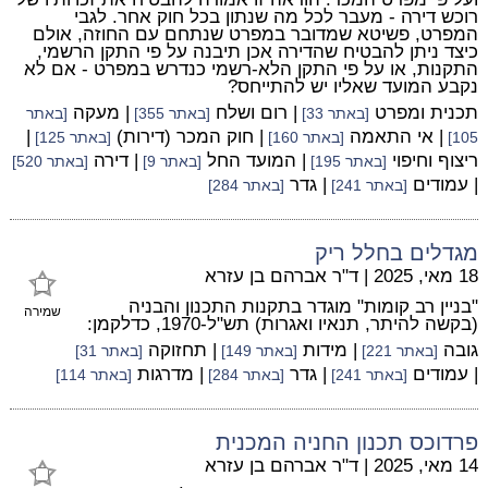
רוכש דירה - מעבר לכל מה שנתון בכל חוק אחר. לגבי
המפרט, פשיטא שמדובר במפרט שנתחם עם החוזה, אולם
כיצד ניתן להבטיח שהדירה אכן תיבנה על פי התקן הרשמי,
התקנות, או על פי התקן הלא-רשמי כנדרש במפרט - אם לא
נקבע המועד שאליו יש להתייחס?
תכנית ומפרט
| רום ושלח
| מעקה
[באתר 33]
[באתר 355]
[באתר
| אי התאמה
| חוק המכר (דירות)
|
105]
[באתר 160]
[באתר 125]
ריצוף וחיפוי
| המועד החל
| דירה
[באתר 195]
[באתר 9]
[באתר 520]
| עמודים
| גדר
[באתר 241]
[באתר 284]
מגדלים בחלל ריק
18 מאי, 2025
|
ד"ר אברהם בן עזרא
"בניין רב קומות" מוגדר בתקנות התכנון והבניה
שמירה
(בקשה להיתר, תנאיו ואגרות) תש"ל-1970, כדלקמן:
גובה
| מידות
| תחזוקה
[באתר 221]
[באתר 149]
[באתר 31]
| עמודים
| גדר
| מדרגות
[באתר 241]
[באתר 284]
[באתר 114]
פרדוכס תכנון החניה המכנית
14 מאי, 2025
|
ד"ר אברהם בן עזרא