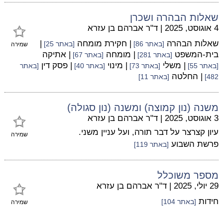
שאלות הבהרה ושכרן
4 אוגוסט, 2025
|
ד"ר אברהם בן עזרא
שאלות הבהרה
| חקירת מומחה
|
[באתר 86]
[באתר 25]
שמירה
בית-המשפט
| מומחה
| אתיקה
[באתר 281]
[באתר 67]
| משלי
| מינוי
| פסק דין
[באתר 55]
[באתר 73]
[באתר 40]
[באתר
| החלטה
482]
[באתר 11]
משנה (נון קמוצה) ומשנה (נון סגולה)
3 אוגוסט, 2025
|
ד"ר אברהם בן עזרא
עיון קצרצר על דבר תורה, ועל עניין משני.
שמירה
פרשת השבוע
[באתר 119]
מספר משוכלל
29 יולי, 2025
|
ד"ר אברהם בן עזרא
חידות
[באתר 104]
שמירה