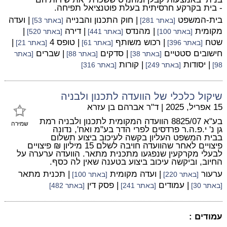
- בית בקרקע חרסיתית בעלת פוטנציאל תפיחה.
בית-המשפט
| חוק התכנון והבנייה
| ועדה
[באתר 281]
[באתר 53]
מקומית
| מהנדס
| דירה
|
[באתר 100]
[באתר 441]
[באתר 520]
שטח
| רכוש משותף
| טופס 4
|
[באתר 396]
[באתר 61]
[באתר 21]
חישובים סטטיים
| סדקים
| שברים
[באתר 38]
[באתר 88]
[באתר
| יסודות
| קורות
98]
[באתר 249]
[באתר 316]
שיקול כלכלי של הוועדה לתכנון ולבניה
15 אפריל, 2025
|
ד"ר אברהם בן עזרא
בע"א 8825/07 הוועדה המקומית לתכנון ולבניה רמת
שמירה
גן נ' י.פ.ה.ר פרדסים לפרי הדר בע"מ ואח', נדונה
בבית המשפט העליון בקשה לעיכוב ביצוע תשלום
פיצויים לאחר שהוועדה חויבה לשלם 15 מיליון ₪ פיצויים
לבעלי מקרקעין שנפגעו מתכנית מתאר. הוועדה ערערה על
החיוב, וביקשה עיכוב ביצוע בטענה שאין לה כסף.
ערעור
| ועדה מקומית
| תכנית מתאר
[באתר 220]
[באתר 100]
| עמודים
| פסק דין
[באתר 30]
[באתר 241]
[באתר 482]
עמודים :