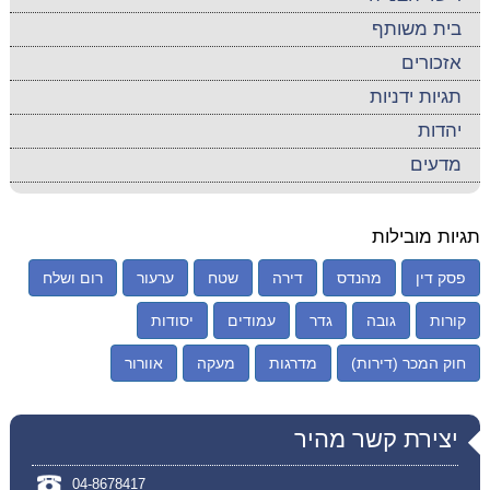
בית משותף
אזכורים
תגיות ידניות
יהדות
מדעים
תגיות מובילות
פסק דין
מהנדס
דירה
שטח
ערעור
רום ושלח
קורות
גובה
גדר
עמודים
יסודות
חוק המכר (דירות)
מדרגות
מעקה
אוורור
יצירת קשר מהיר
04-8678417