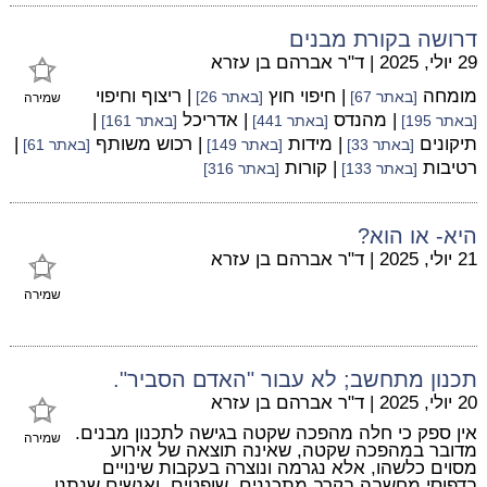
דרושה בקורת מבנים
29 יולי, 2025
|
ד"ר אברהם בן עזרא
מומחה
| חיפוי חוץ
| ריצוף וחיפוי
[באתר 67]
[באתר 26]
שמירה
| מהנדס
| אדריכל
|
[באתר 195]
[באתר 441]
[באתר 161]
תיקונים
| מידות
| רכוש משותף
|
[באתר 33]
[באתר 149]
[באתר 61]
רטיבות
| קורות
[באתר 133]
[באתר 316]
היא- או הוא?
21 יולי, 2025
|
ד"ר אברהם בן עזרא
שמירה
תכנון מתחשב; לא עבור "האדם הסביר".
20 יולי, 2025
|
ד"ר אברהם בן עזרא
אין ספק כי חלה מהפכה שקטה בגישה לתכנון מבנים.
שמירה
מדובר במהפכה שקטה, שאינה תוצאה של אירוע
מסוים כלשהו, אלא נגרמה ונוצרה בעקבות שינויים
בדפוסי מחשבה בקרב מתכננים, שופטים, ואנשים שנתנו