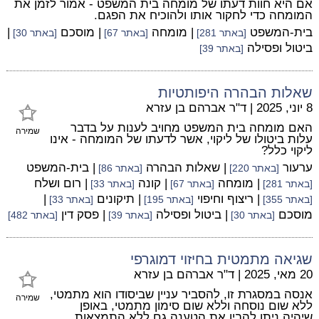
אם היא חוות דעתו של מומחה בית המשפט - אמור לזמן את
המומחה כדי לחקור אותו ולהוכיח את הפגם.
בית-המשפט
| מומחה
| מוסכם
|
[באתר 281]
[באתר 67]
[באתר 30]
ביטול ופסילה
[באתר 39]
שאלות הבהרה היפותטיות
8 יוני, 2025
|
ד"ר אברהם בן עזרא
האם מומחה בית המשפט מחויב לענות על בדבר
שמירה
עלות ביטולו של ליקוי, אשר לדעתו של המומחה - אינו
ליקוי כלל?
ערעור
| שאלות הבהרה
| בית-המשפט
[באתר 220]
[באתר 86]
| מומחה
| קונה
| רום ושלח
[באתר 281]
[באתר 67]
[באתר 33]
| ריצוף וחיפוי
| תיקונים
|
[באתר 355]
[באתר 195]
[באתר 33]
מוסכם
| ביטול ופסילה
| פסק דין
[באתר 30]
[באתר 39]
[באתר 482]
שגיאה מתמטית בחיזוי דמוגרפי
20 מאי, 2025
|
ד"ר אברהם בן עזרא
אנסה במסגרת זו, להסביר עניין שביסודו הוא מתמטי,
שמירה
ללא שום נוסחה וללא שום סימון מתמטי, באופן
שיהיה ניתן להבין את הטענה גם ללא התמצאות