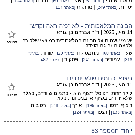
רכוש משותף
| שער
| חידות
|
[באתר 61]
[באתר 60]
[באתר 104]
יסודות
| מדרגות
[באתר 249]
[באתר 114]
הבינה המלאכותית - לא "כזה ראה וקדש"
14 מאי, 2025
|
ד"ר אברהם בן עזרא
יש מי שעטים על הבינה המלאכותית כמוצאי שלל רב,
שמירה
ולפעמים זה גם מוצדק.
שער
| מתמטיקה
| קורות
[באתר 60]
[באתר 20]
[באתר
| עמודים
| פסק דין
316]
[באתר 241]
[באתר 482]
ריצוף: כתמים שלא יורדים
11 מאי, 2025
|
ד"ר אברהם בן עזרא
ליקוי חזותי הפוסל ריצוף הוא - כתמים שיוריים, כאלה
שמירה
שלא יורדים בשיוף או בניסיונות ניקוי.
ריצוף וחיפוי
| אורך
| רטיבות
[באתר 195]
[באתר 148]
| רצפה
[באתר 133]
[באתר 124]
ייחוד המספר 83