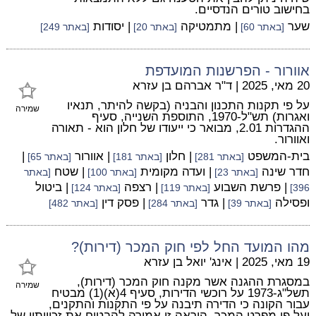
בחישוב טורים הנדסיים.
שער
| מתמטיקה
| יסודות
[באתר 60]
[באתר 20]
[באתר 249]
אוורור - הפרשנות המועדפת
20 מאי, 2025
|
ד"ר אברהם בן עזרא
על פי תקנות התכנון והבניה (בקשה להיתר, תנאיו
שמירה
ואגרות) תש"ל-1970, התוספת השנייה, סעיף
ההגדרות 2.01, מבואר כי ייעודו של חלון הוא - תאורה
ואוורור.
בית-המשפט
| חלון
| אוורור
|
[באתר 281]
[באתר 181]
[באתר 65]
חדר שינה
| ועדה מקומית
| שטח
[באתר 23]
[באתר 100]
[באתר
| פרשת השבוע
| רצפה
| ביטול
396]
[באתר 119]
[באתר 124]
ופסילה
| גדר
| פסק דין
[באתר 39]
[באתר 284]
[באתר 482]
מהו המועד החל לפי חוק המכר (דירות)?
19 מאי, 2025
|
אינג' יואל בן עזרא
במסגרת ההגנה אשר מקנה חוק המכר (דירות),
שמירה
תשל"ג-1973 על רוכשי הדירות, סעיף 4(א)(1) מבטיח
עבור הקונה כי הדירה תיבנה על פי התקנות והתקנים,
ועל פי מפרט המכר. הוראה זו אמורה להבטיח את זכויותיו של