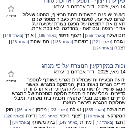
שקיעת ריצוף - תופעה ארוכת טווח
14 מאי, 2025
|
ד"ר אברהם בן עזרא
כאשר יש פגם בתשתית תחת הריצוף, מהסוג שעלול
שמירה
לגרום לשקיעה, לפעמים רק כעבור מספר שנים
רואים את התוצאה של הפגם בצורת שקיעה של
אריחי רצפה, וגם זאת - בהדרגה ולא בבת אחת.
רום ושלח
| ריצוף וחיפוי
| אורך
[באתר 355]
[באתר 195]
[באתר 148]
| גובה
| רטיבות
| התיישנות
|
[באתר 221]
[באתר 133]
[באתר 28]
רצפה
[באתר 124]
זכות במקרקעין הנוצרת על פי מנהג
14 מאי, 2025
|
ד"ר אברהם בן עזרא
ידועה הבעייתיות שבחלוקת מגרש משותף למספר
שמירה
דיירים הגרים באותו בניין, הממוקם במגרש, כאשר
המגרש שייך לרשות מנהלית המחכירה אותו לדורות
לדיירים, מבלי שתהיה תכנית חלוקה מוסכמת של המגרש
לדיירים השונים, מבלי שתהיה תכנית בית משותף, ומבלי
שחלוקת המגרש תירשם בטאבו.
רום ושלח
| נעילה
| מחסן
| חוק
[באתר 355]
[באתר 23]
[באתר 36]
המקרקעין
| ריצוף וחיפוי
| דירה
[באתר 14]
[באתר 195]
[באתר 520]
| חצר
| מידות
| בית משותף
|
[באתר 47]
[באתר 149]
[באתר 84]