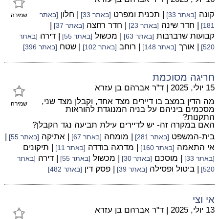
קונה
| תכנית ומפרט
| חלון
[באתר 33]
[באתר 33]
[באתר
שמירה
| חדר שינה
| חדר רחצה
|
181]
[באתר 23]
[באתר 37]
קבועות שרברבות
| מכשול
| דירה
[באתר 63]
[באתר 55]
[באתר
| אורך
| רוחב
| שטח
520]
[באתר 148]
[באתר 102]
[באתר 396]
חריגה מסוכמת
15 יולי, 2025
|
ד"ר אברהם בן עזרא
מה הדין במצב בו דיירים מצד אחד, וקבלן מצד שני,
שמירה
מסכמים ביניהם על בניה המנוגדת להוראות
התקנות?
האם במקרה זה- יש לדיירים עילת תביעה נגד הקבלן?
בית-המשפט
| מומחה
| אתיקה
|
[באתר 281]
[באתר 67]
[באתר 55]
אי התאמה
| מדרגה בודדה
| תיקונים
[באתר 160]
[באתר 11]
| מוסכם
| מכשול
| דירה
[באתר 33]
[באתר 30]
[באתר 55]
[באתר
| ביטול ופסילה
| פסק דין
520]
[באתר 39]
[באתר 482]
אי וצי
13 יולי, 2025
|
ד"ר אברהם בן עזרא