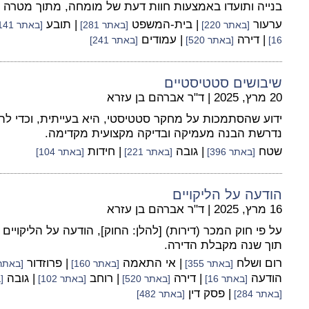
בנייה ותועדו באמצעות חוות דעת של מומחה, מתוך מטרה 
ערעור
| בית-המשפט
| תובע
[באתר 220]
[באתר 281]
[באתר 141]
| דירה
| עמודים
16]
[באתר 520]
[באתר 241]
שיבושים סטטיסטיים
20 מרץ, 2025
|
ד"ר אברהם בן עזרא
ידוע שהסתמכות על מחקר סטטיסטי, היא בעייתית, וכדי ל
נדרשת הבנה מעמיקה ובדיקה מקצועית מקדימה.
שטח
| גובה
| חידות
[באתר 396]
[באתר 221]
[באתר 104]
הודעה על הליקויים
16 מרץ, 2025
|
ד"ר אברהם בן עזרא
על פי חוק המכר (דירות) [להלן: החוק], הודעה על הליקויים
תוך שנה מקבלת הדירה.
רום ושלח
| אי התאמה
| פרוזדור
[באתר 355]
[באתר 160]
[באתר 42
הודעה
| דירה
| רוחב
| גובה
[באתר 16]
[באתר 520]
[באתר 102]
[ב
| פסק דין
[באתר 284]
[באתר 482]