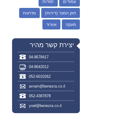
עמודים
יסודות
חוק המכר (דירות)
מדרגות
מעקה
אוורור
יצירת קשר מהיר
04-8678417
04-8642012
052-6010262
avram@benezra.co.il
052-4387878
yoel@benezra.co.il