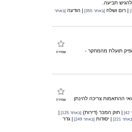
להגיש תביעה.
| רום ושלח
| הודעה
[באתר 355]
[באתר
הפיק תועלת מהמחקר -
שמירה
 ואי ההתאמות צריכה להינתן
שמירה
| חוק המכר (דירות)
|
]
[באתר 125]
| יסודות
| גדר
אתר 221]
[באתר 249]