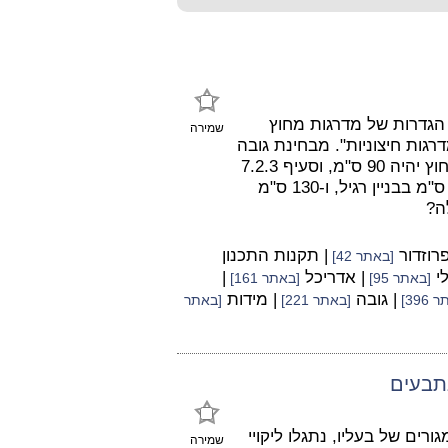
גלה שתי הגדרות של מדרגות מחוץ
שמירה
רגות חיצוניות". מבחינת גובה
המעקה, סעיף 7.2.1 בתקן קובע כי גובה המעקה במדרגות חוץ יהיה 90 ס"מ, וסעיף 7.2.3
קובע כי במערכת מדרגות חיצוניות יותקן מעקה שגובהו 105 ס"מ בבניין רגיל, ו-130 ס"מ
ה?
פרוזדור
| תקנות התכנון
[באתר 42]
לי
| אדריכל
|
[באתר 95]
[באתר 161]
| גובה
| מידות
396]
[באתר 221]
[באתר
נתבעים
גורים של בעליו, נתגלו ליקויי
שמירה