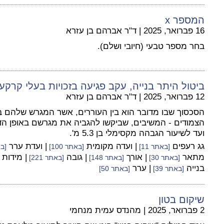
המספר x
16 פברואר, 2025
|
ד"ר אברהם בן עזרא
בחר מספר טבעי (חיובי ושלם).
ביטול היתר בנייה, עקב פגיעה בזכויות בעלי קרקע
12 פברואר, 2025
|
ד"ר אברהם בן עזרא
הסכסוך שבו מדובר הוא בין העוררים, אשר המגרש שלהם ב
הצמודים - המשיבים, שביקשו להגביה את מגרשם באופן הדר
ועד לשיעור הגבהה מקסימלי בן 5.3 מ'.
גג רעפים
| ועדה מקומית
| ועדת ערר
[באתר 11]
[באתר 100]
[בא
מתאר
| אורך
| גובה
| מידות
[באתר 30]
[באתר 148]
[באתר 221]
בנייה
| ערר
[באתר 39]
[באתר 50]
שיקום בטון
2 פברואר, 2025
|
מהנדס עמית מנחמי