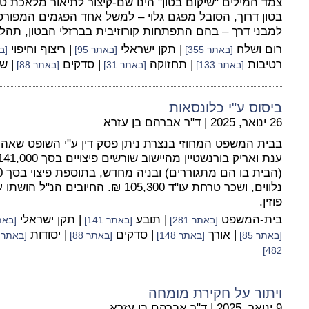
צמד המילים "שיקום בטון" הינו שם-קיצור לתיאור מלאכת טיפו
בטון דרוך, הסובל מפגם גלוי – למשל אחד הפגמים המפורט
למבני דרך – בהם התפתחות קורוזיבית בברזלי הבטון, תהליך
רום ושלח
| תקן ישראלי
| ריצוף וחיפוי
[באתר 355]
[באתר 95]
[בא
רטיבות
| תחזוקה
| סדקים
| ש
[באתר 133]
[באתר 31]
[באתר 88]
ביסוס ע"י כלונסאות
26 ינואר, 2025
|
ד"ר אברהם בן עזרא
בבית המשפט המחוזי בנצרת ניתן פסק דין ע"י השופט שאהר
נלווים, ושכר טרחת עו"ד 105,300 ₪. החי
פוזין.
בית-המשפט
| תובע
| תקן ישראלי
[באתר 281]
[באתר 141]
[באתר 
| אורך
| סדקים
| יסודות
[באתר 85]
[באתר 148]
[באתר 88]
[באתר 249]
482]
ויתור על חקירת מומחה
9 ינואר, 2025
|
ד"ר אברהם בן עזרא