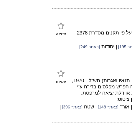
במאמר זה יש הפניה אל פתרון אחר, זולת ביצוע חיפויי אבן על פי תקנים מסדרת 2378
שמירה
| יסודות
195]
[באתר 249]
על פי תקנה 3.2.1.5 לתקנות התכנון והבניה (בקשה להיתר, תנאיו ואגרות) תש"ל - 1970,
שמירה
סיבה כלשהי עולה הפרש מפלסים בדירה ע"י
מית או דלת יציאה למרפסת,
ציטוט:
| אורך
| שטח
|
[באתר 148]
[באתר 396]