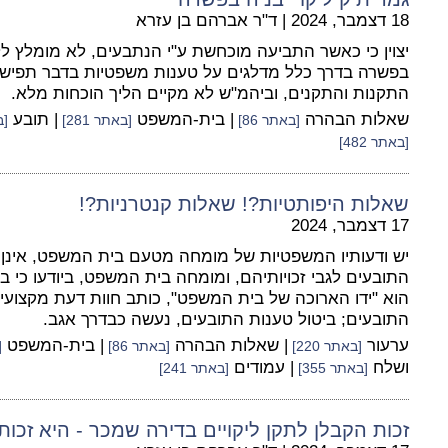
18 דצמבר, 2024
|
ד"ר אברהם בן עזרא
יצוין כי כאשר התביעה מוכחשת ע"י הנתבעים, לא מומלץ ללכ
בפשרה בדרך כלל מדלגים על טענות משפטיות בדבר תפישו
התקנות והתקנים, וביהמ"ש לא מקיים הליך הוכחות מלא.
שאלות הבהרה
| בית-המשפט
| תובע
[באתר 86]
[באתר 281]
[ב
[באתר 482]
שאלות היפותטיות?! שאלות קנטרניות?!
17 דצמבר, 2024
יש ודעותיו המשפטיות של מומחה מטעם בית המשפט, אינן
התובעים לגבי זכויותיהם, ומומחה בית המשפט, ביודעו כי ב
הוא "ידו הארוכה של בית המשפט", כותב חוות דעת מקצוע
התובעים; ביטול טענות התובעים, נעשה כבדרך אגב.
ערעור
| שאלות הבהרה
| בית-המשפט
[באתר 220]
[באתר 86]
[
ושלח
| עמודים
[באתר 355]
[באתר 241]
זכות הקבלן לתקן ליקויים בדירה שמכר - היא זכות