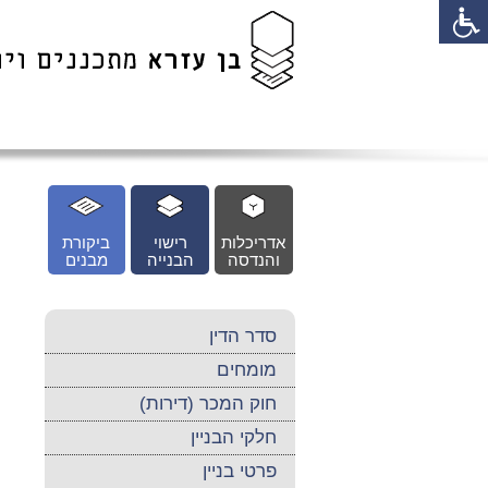
לג
כן
זי
אדריכלות
רישוי
ביקורת
והנדסה
הבנייה
מבנים
סדר הדין
מומחים
חוק המכר (דירות)
חלקי הבניין
פרטי בניין