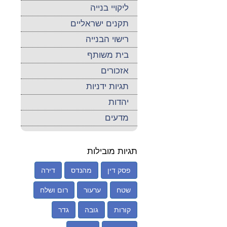
ליקויי בנייה
תקנים ישראליים
רישוי הבנייה
בית משותף
אזכורים
תגיות ידניות
יהדות
מדעים
תגיות מובילות
פסק דין
מהנדס
דירה
שטח
ערעור
רום ושלח
קורות
גובה
גדר