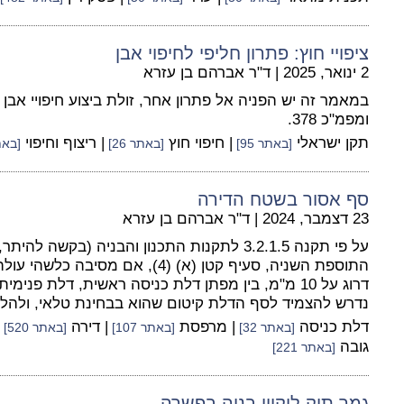
ציפויי חוץ: פתרון חליפי לחיפוי אבן
2 ינואר, 2025
|
ד"ר אברהם בן עזרא
ומפמ"כ 378.
תקן ישראלי
| חיפוי חוץ
| ריצוף וחיפוי
[באתר 95]
[באתר 26]
[באתר 
סף אסור בשטח הדירה
23 דצמבר, 2024
|
ד"ר אברהם בן עזרא
התוספת השניה, סעיף קטן (א) (4), אם מ
דרוג על 10 מ"מ, בין מפתן דלת כניסה ראשית, דלת פני
נדרש להצמיד לסף הדלת קיטום שהוא בבחינת טלאי, ולהלן 
דלת כניסה
| מרפסת
| דירה
[באתר 32]
[באתר 107]
[באתר 520]
גובה
[באתר 221]
גמר תיק ליקויי בניה בפשרה