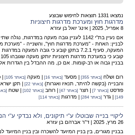
נמצאו 1331 תוצאות לחיפוש שבוצע
מדרגות חוץ ומערכת מדרגות חיצוניות
8 אפריל, 2025
|
אינג' יואל בן עזרא
אם נעיין בת"י 1142 לעניין גובה מעקה במדרגות, נ
לבניין: האחת - "מערכת מדרגות חוץ", והשנייה - "מערכת מד
בבניין גבוה או רב-קומות. אם כן, מה ההבדל בין הגדרות אל
רום ושלח
| מסעד
| מעקה
| 
[באתר 355]
[באתר 16]
[באתר 105]
והבנייה (בקשה להיתר, תנאיו ואגרות)
| תקן ישרא
[באתר 22]
פודסט
| חצר
| רוחב
| שטח
[באתר 7]
[באתר 47]
[באתר 102]
[באתר 
| גדר
| מדרגות
149]
[באתר 284]
[באתר 114]
ליקויי בנייה שבוטלו ע"י תיקונים, ולא נבדקי ע"י ה
26 מרץ, 2025
|
ד"ר אברהם בן עזרא
בבניין מגורים, בין בניין המיועד להשכרה ובין בניין המיועד למ