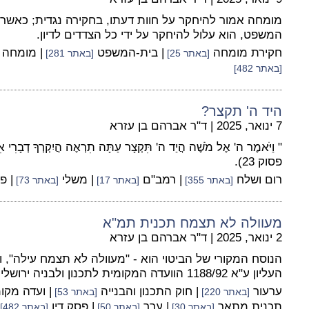
מומחה אמור להיחקר על חוות דעתו, בחקירה נגדית; כאש
המשפט, הוא עלול להיחקר על ידי כל הצדדים לדיון.
חקירת מומחה
| בית-המשפט
| מומחה
[באתר 25]
[באתר 281]
[באתר 482]
היד ה' תקצר?
7 ינואר, 2025
|
ד"ר אברהם בן עזרא
" וַיֹּאמֶר ה' אֶל מֹשֶׁה הֲיַד ה' תִּקְצָר עַתָּה תִרְאֶה הֲיִקְרְךָ דְ
פסוק 23).
רום ושלח
| רמב"ם
| משלי
| פ
[באתר 355]
[באתר 17]
[באתר 73]
מעוולה לא תצמח תכנית תמ"א
2 ינואר, 2025
|
ד"ר אברהם בן עזרא
הנוסח המקורי של הביטוי הוא - "מעוולה לא תצמח עילה",
העליון ע"א 1188/92 הוועדה המקומית לתכנון ולבניה ירושלים נ' גלעד בראלי
ערעור
| חוק התכנון והבנייה
| ועדה מקו
[באתר 220]
[באתר 53]
תכנית מתאר
| ערר
| פסק דין
[באתר 30]
[באתר 50]
[באתר 482]