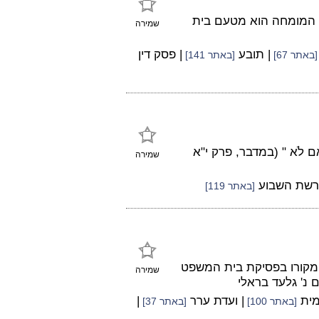
ר המומחה הוא מטעם בית
שמירה
| תובע
| פסק דין
[באתר 67]
[באתר 141]
בָרִי אִם לֹא " (במדבר, פרק י"א
שמירה
רשת השבוע
[באתר 119]
 ומקורו בפסיקת בית המשפט
שמירה
מית
| ועדת ערר
|
[באתר 100]
[באתר 37]