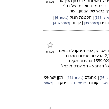
ל ראוי ותקני בבטון מזוין או
שמירה
ים בפנקס סוקרים של נת"י
 בלאי של הבטון, ועוד.
| הקטנת הנזק
|
תר 195]
[באתר 6]
ברים
| קורות
[באתר 98]
[באתר 316]
 אטרש, לפיו נפסקו לתובעים
שמירה
ענת ואריק בורנשטיין מהיישוב שורשים פיצויים בסך 2,141,000 ₪ עבור הריסת המבנה
(הבית בו הם מתגוררים) ובניה מחדש, בתוספת פיצוי בסך 1559,020 ₪ עבור נזקים
ובים הנ"ל הושתו על הנתבע - המהנדס מיכאל
| מהנדס
| תקן ישראלי
95]
[באתר 441]
| קורות
| פסק דין
[באתר 316]
[באתר