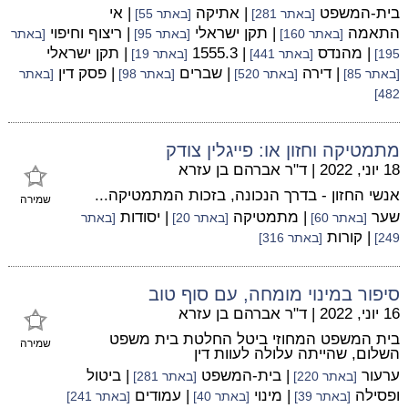
בית-המשפט
| אתיקה
| אי
[באתר 281]
[באתר 55]
התאמה
| תקן ישראלי
| ריצוף וחיפוי
[באתר 160]
[באתר 95]
[באתר
| מהנדס
| 1555.3
| תקן ישראלי
195]
[באתר 441]
[באתר 19]
| דירה
| שברים
| פסק דין
[באתר 85]
[באתר 520]
[באתר 98]
[באתר
482]
מתמטיקה וחזון או: פייגלין צודק
18 יוני, 2022
|
ד"ר אברהם בן עזרא
אנשי החזון - בדרך הנכונה, בזכות המתמטיקה...
שמירה
שער
| מתמטיקה
| יסודות
[באתר 60]
[באתר 20]
[באתר
| קורות
249]
[באתר 316]
סיפור במינוי מומחה, עם סוף טוב
16 יוני, 2022
|
ד"ר אברהם בן עזרא
בית המשפט המחוזי ביטל החלטת בית משפט
שמירה
השלום, שהייתה עלולה לעוות דין
ערעור
| בית-המשפט
| ביטול
[באתר 220]
[באתר 281]
ופסילה
| מינוי
| עמודים
[באתר 39]
[באתר 40]
[באתר 241]