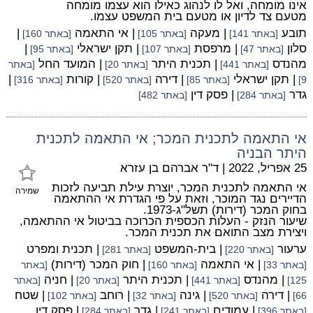
אינו מומחה, ואל לו לנהוג כאילו הוא עצמו מומחה
מטעם צד לדיון או מטעם בית המשפט עצמו.
תובע
| מעקה
| אי התאמה
|
[באתר 141]
[באתר 105]
[באתר 160]
סלון
| מרפסת
| תקן ישראלי
|
[באתר 47]
[באתר 107]
[באתר 95]
מהנדס
| תכנית היתר
| המועד החל
[באתר 441]
[באתר 20]
[באתר
| תקן ישראלי
| דירה
| קורות
|
9]
[באתר 85]
[באתר 520]
[באתר 316]
גדר
| פסק דין
[באתר 284]
[באתר 482]
אי התאמה לתכנית המכר; אי התאמה לתכנית
היתר הבניה
25 אפריל, 2022
|
ד"ר אברהם בן עזרא
אי התאמה לתכנית המכר, יוצרת עילת תביעה לזכות
שמירה
הדיירים נגד המוכר, וזאת על פי הגדרת אי ההתאמה
בחוק המכר (דירות) תשל"ג-1973.
שיעור הנזק - העלות הכספית הכרוכה בביטול אי ההתאמה,
ויצירת מצב התואם את תכנית המכר.
ערעור
| בית-המשפט
| תכנית ומפרט
[באתר 220]
[באתר 281]
| אי התאמה
| חוק המכר (דירות)
[באתר 33]
[באתר 160]
[באתר
| מהנדס
| תכנית היתר
| חניה
125]
[באתר 441]
[באתר 20]
[באתר
| דירה
| גינה
| רוחב
| שטח
66]
[באתר 520]
[באתר 32]
[באתר 102]
| עמודים
| גדר
| פסק דין
[באתר 396]
[באתר 241]
[באתר 284]