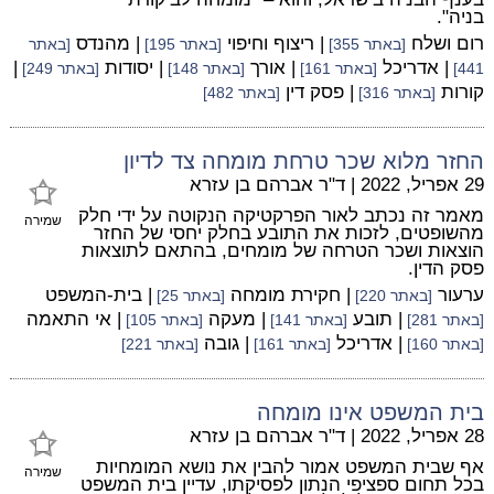
בניה".
רום ושלח
| ריצוף וחיפוי
| מהנדס
[באתר 355]
[באתר 195]
[באתר
| אדריכל
| אורך
| יסודות
|
441]
[באתר 161]
[באתר 148]
[באתר 249]
קורות
| פסק דין
[באתר 316]
[באתר 482]
החזר מלוא שכר טרחת מומחה צד לדיון
29 אפריל, 2022
|
ד"ר אברהם בן עזרא
מאמר זה נכתב לאור הפרקטיקה הנקוטה על ידי חלק
שמירה
מהשופטים, לזכות את התובע בחלק יחסי של החזר
הוצאות ושכר הטרחה של מומחים, בהתאם לתוצאות
פסק הדין.
ערעור
| חקירת מומחה
| בית-המשפט
[באתר 220]
[באתר 25]
| תובע
| מעקה
| אי התאמה
[באתר 281]
[באתר 141]
[באתר 105]
| אדריכל
| גובה
[באתר 160]
[באתר 161]
[באתר 221]
בית המשפט אינו מומחה
28 אפריל, 2022
|
ד"ר אברהם בן עזרא
אף שבית המשפט אמור להבין את נושא המומחיות
שמירה
בכל תחום ספציפי הנתון לפסיקתו, עדיין בית המשפט