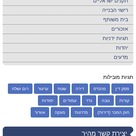
תקנים ישראליים
רישוי הבנייה
בית משותף
אזכורים
תגיות ידניות
יהדות
מדעים
תגיות מובילות
פסק דין
מהנדס
דירה
שטח
ערעור
רום ושלח
קורות
גובה
גדר
עמודים
יסודות
חוק המכר (דירות)
מדרגות
מעקה
אוורור
יצירת קשר מהיר