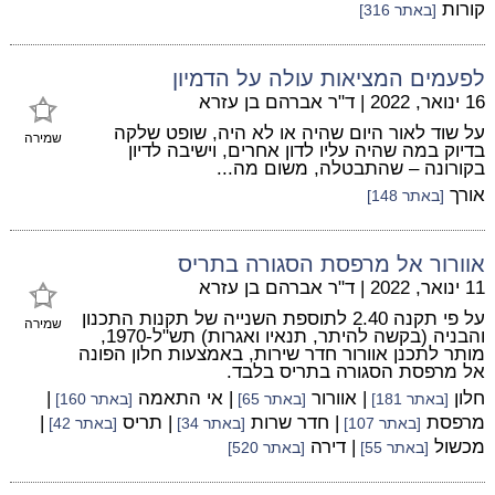
קורות
[באתר 316]
לפעמים המציאות עולה על הדמיון
16 ינואר, 2022
|
ד"ר אברהם בן עזרא
על שוד לאור היום שהיה או לא היה, שופט שלקה
שמירה
בדיוק במה שהיה עליו לדון אחרים, וישיבה לדיון
בקורונה – שהתבטלה, משום מה...
אורך
[באתר 148]
אוורור אל מרפסת הסגורה בתריס
11 ינואר, 2022
|
ד"ר אברהם בן עזרא
על פי תקנה 2.40 לתוספת השנייה של תקנות התכנון
שמירה
והבניה (בקשה להיתר, תנאיו ואגרות) תש"ל-1970,
מותר לתכנן אוורור חדר שירות, באמצעות חלון הפונה
אל מרפסת הסגורה בתריס בלבד.
חלון
| אוורור
| אי התאמה
|
[באתר 181]
[באתר 65]
[באתר 160]
מרפסת
| חדר שרות
| תריס
|
[באתר 107]
[באתר 34]
[באתר 42]
מכשול
| דירה
[באתר 55]
[באתר 520]