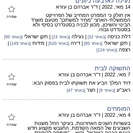
נעילה לארבעה כיוונים
14 מאי, 2022
|
ד"ר אברהם בן עזרא
אין חולק כי המפרט המחייב של הפרוייקט
שמירה
הממשלתי-הארצי "מחיר למשתכן" מטעם משרד
הבינוי והשיכון, מכוון לבניה בסטנדרט בסיסי ולא
בסטנדרט גבוה.
דלת כניסה
| נעילה
| תקן ישראלי
[באתר 32]
[באתר 23]
[באתר 95]
| תקן ישראלי
| דירה
| מידות
|
[באתר 85]
[באתר 520]
[באתר 149]
רצפה
[באתר 124]
התשוקה לבית
7 מאי, 2022
|
ד"ר אברהם בן עזרא
דויד המלך הביע את תשוקתו לבית בפסוק הבא:
שמירה
ראב"ע
| חצר
[באתר 9]
[באתר 47]
המומחים
4 מאי, 2022
|
ד"ר אברהם בן עזרא
בעשרות השנים האחרונות, בעיקר החל משנות
שמירה
השבעים של המאה הקודמת, התגבש מקצוע חדש
בענף הבניה בישראל, והוא – "מומחה לביקורת