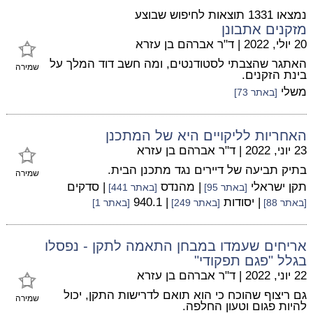
נמצאו 1331 תוצאות לחיפוש שבוצע
מזקנים אתבונן
20 יולי, 2022
|
ד"ר אברהם בן עזרא
האתגר שהצבתי לסטודנטים, ומה חשב דוד המלך על
שמירה
בינת הזקנים.
משלי
[באתר 73]
האחריות לליקויים היא של המתכנן
23 יוני, 2022
|
ד"ר אברהם בן עזרא
בתיק תביעה של דיירים נגד מתכנן הבית.
שמירה
תקן ישראלי
| מהנדס
| סדקים
[באתר 95]
[באתר 441]
| יסודות
| 940.1
[באתר 88]
[באתר 249]
[באתר 1]
אריחים שעמדו במבחן התאמה לתקן - נפסלו
בגלל "פגם תפקודי"
22 יוני, 2022
|
ד"ר אברהם בן עזרא
גם ריצוף שהוכח כי הוא תואם לדרישות התקן, יכול
שמירה
להיות פגום וטעון החלפה.