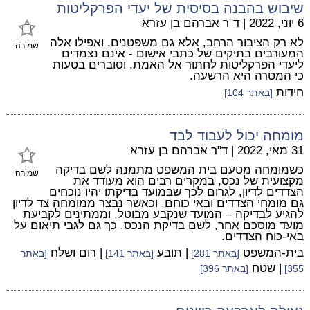
שיבוש בהבנה בסיסית של יעדי הפרקליטות
6 יוני, 2022
|
ד"ר אברהם בן עזרא
לא רק הציבור הרחב, אלא גם משפטנים, ואפילו אלה
שמירה
המעורבים בתיקים של כתבי אישום - אינם נצמדים
ליעדי הפרקליטות לחתור אל האמת, וסוברים בטעות
כי המטרה היא הרשעה.
חידות
[באתר 104]
מומחה יכול לעבוד לבד
31 מאי, 2022
|
ד"ר אברהם בן עזרא
כשמומחה מטעם בית המשפט מתמנה לשם בדיקה
שמירה
מקצועית של נכס, במקרים רבים הוא מעודד את
הצדדים לדיון, לגרום לכך שבמועד בדיקתו יהיו נוכחים
גם מומחי הצדדים ובאי כוחם, וכאשר נבצר ממומחה צד לדיון
להגיע לבדיקה – המועד שנקבע מבוטל, וממתינים לקביעת
מועד מוסכם אחר, לשם בדיקת הנכס. כך גם לגבי תיאום על
באי-כוח הצדדים.
בית-המשפט
| תובע
| רום ושלח
[באתר 281]
[באתר 141]
[באתר
| שטח
355]
[באתר 396]