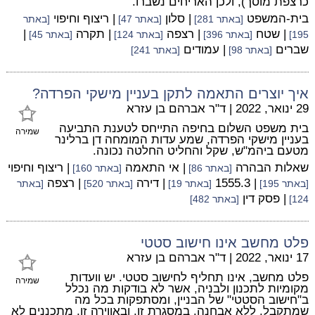
כרצפת מוסך), ולכן האריחים נשברו.
בית-המשפט
| סלון
| ריצוף וחיפוי
[באתר 281]
[באתר 47]
[באתר
| שטח
| רצפה
| תקרה
|
195]
[באתר 396]
[באתר 124]
[באתר 45]
שברים
| עמודים
[באתר 98]
[באתר 241]
איך יוצרים התאמה לתקן בעניין מישקי הפרדה?
29 ינואר, 2022
|
ד"ר אברהם בן עזרא
בית משפט השלום בחיפה התייחס לטענת התביעה
שמירה
בעניין מישקי הפרדה, שמע עדות המומחה דן ברלינר
מטעם ביהמ"ש, שקל והחליט החלטה נכונה.
שאלות הבהרה
| אי התאמה
| ריצוף וחיפוי
[באתר 86]
[באתר 160]
| 1555.3
| דירה
| רצפה
[באתר 195]
[באתר 19]
[באתר 520]
[באתר
| פסק דין
124]
[באתר 482]
פלט מחשב אינו חישוב סטטי
17 ינואר, 2022
|
ד"ר אברהם בן עזרא
פלט מחשב, אינו תחליף לחישוב סטטי. יש וועדות
שמירה
מקומיות לתכנון ולבניה, אשר לא בודקות מה נכלל
ב"חישוב הסטטי" של הבניין, ומסתפקות בכל מה
שמתקבל, ללא אבחנה. במסגרת זו, ובאווירה זו, מתכננים לא