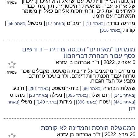
התכונה הכי ייחודית של עם ישראל היא הזיכרון. זיכרון
שמירה
של אירועי עבר, מראשית ההיסטוריה, תוך מתן כבוד
לאירועים "עתיקים" והתייחסות אליהם כאל יין משומר
המשתבח עם הזמן.
מדרגה בודדה
| רמב"ם
| מכשול
|
[באתר 11]
[באתר 17]
[באתר 55]
קורות
[באתר 316]
מומחים "מאתרים" הכנסה צדדית – ודורשים
כסף עבור הבהרת דבריהם!!
6 אפריל, 2022
|
ד"ר אברהם בן עזרא
מומחים המתמנים על ידי בית המשפט, מקבלים שכר
שמירה
טרחה עבור הכנת חוות דעתם, ולרוב שכר טרחתם
נקבע על הצד הגבוה.
שאלות הבהרה
| בית-המשפט
| תובע
[באתר 86]
[באתר 281]
| רום ושלח
| נעילה
| מהנדס
[באתר 141]
[באתר 355]
[באתר 23]
| שטח
| מידות
| משלי
[באתר 441]
[באתר 396]
[באתר 149]
[באתר
73]
הממשלה הורסת והמדינה לא קורסת
26 מרץ, 2022
|
ד"ר אברהם בן עזרא