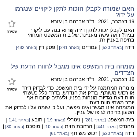
האם שמורה לקבלן הזכות לתקן ליקויים שנגרמו
על ידו?
19 דצמבר, 2021
|
ד"ר אברהם בן עזרא
האם לקבלן זכות לתקן דירה שהוא בנה עם ליקויי
שמירה
בניה? ראה גישה מעניינת של בית המשפט המחוזי
בחיפה בעניין זה.
דירה
| עמודים
| פסק דין
[באתר 520]
[באתר 241]
[באתר 482]
מומחה בית המשפט אינו מוגבל לחוות הדעת של
הצדדים
16 דצמבר, 2021
|
ד"ר אברהם בן עזרא
מומחה המתמנה על ידי בית המשפט כדי לבדוק דירה
שמירה
או רכוש משותף, בודק את הנדרש, בדרך כלל כששתי
חוות דעת נגדיות מונחות בפניו, ולעתים קרובות אף
יותר משתי חוות דעת.
המומחה אינו מגשר ואינו מפשר, ועל כן שומה עליו לבדוק את
הטעון בדיקה לגופו של עניין.
בית-המשפט
| ניטרלי
| תובע
|
[באתר 281]
[באתר 19]
[באתר 141]
מהנדס
| הרחבת חזית
| מוסכם
|
[באתר 441]
[באתר 10]
[באתר 30]
דירה
| רכוש משותף
[באתר 520]
[באתר 61]