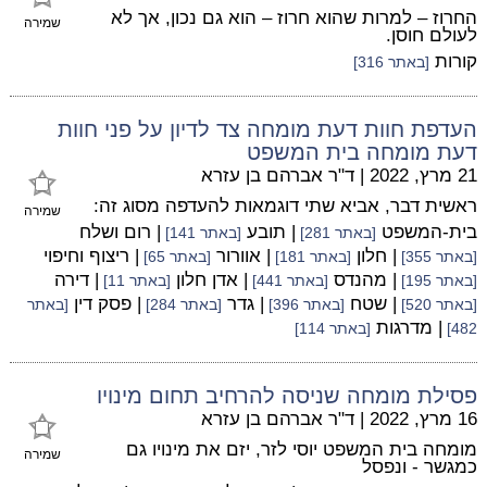
החרוז – למרות שהוא חרוז – הוא גם נכון, אך לא
שמירה
לעולם חוסן.
קורות
[באתר 316]
העדפת חוות דעת מומחה צד לדיון על פני חוות
דעת מומחה בית המשפט
21 מרץ, 2022
|
ד"ר אברהם בן עזרא
ראשית דבר, אביא שתי דוגמאות להעדפה מסוג זה:
שמירה
בית-המשפט
| תובע
| רום ושלח
[באתר 281]
[באתר 141]
| חלון
| אוורור
| ריצוף וחיפוי
[באתר 355]
[באתר 181]
[באתר 65]
| מהנדס
| אדן חלון
| דירה
[באתר 195]
[באתר 441]
[באתר 11]
| שטח
| גדר
| פסק דין
[באתר 520]
[באתר 396]
[באתר 284]
[באתר
| מדרגות
482]
[באתר 114]
פסילת מומחה שניסה להרחיב תחום מינויו
16 מרץ, 2022
|
ד"ר אברהם בן עזרא
מומחה בית המשפט יוסי לזר, יזם את מינויו גם
שמירה
כמגשר - ונפסל