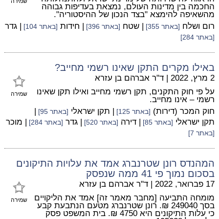
שמירה
החכמה בין מדינות העולם, נמצאת בעדיפות גבוהה
מהשאיפה להימצא "בצד הנכון של ההיסטוריה".
רום ושלח
| שטח
| חידות
| גדר
[באתר 355]
[באתר 396]
[באתר 104]
[באתר 284]
באילו מקרים התקן שאינו רשמי מחייב?
2 מרץ, 2022
|
ד"ר אברהם בן עזרא
על פי חוק התקנים, תקן רשמי מחייב ואילו תקן שאינו
שמירה
רשמי – אינו מחייב.
חוק המכר (דירות)
| תקן ישראלי
|
[באתר 125]
[באתר 95]
תקן ישראלי
| דירה
| גדר
| מוכר
[באתר 85]
[באתר 520]
[באתר 284]
[באתר 7]
המהנדס רונן שטרנברג אמד את עלויות התיקונים
בסכום נמוך פי 41 ממה שנפסק
17 פברואר, 2022
|
ד"ר אברהם בן עזרא
מומחה התביעה [מחבר מאמר זה] אמד את הליקויים
שמירה
בסך 249040 ₪. רונן שטרנברג מטעם הנתבעת קבע
כי עלות התיקונים היא 4750 ₪. בית המשפט פסק