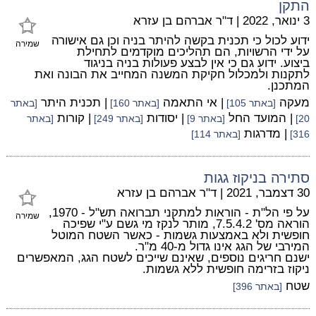
התקן
3 ינואר, 2022
|
ד"ר אברהם בן עזרא
ידוע לכול כי תכנית בקשה להיתר בניה וכן גם אישורה
שמירה
על ידי הרשויות, הם תהליכים מוקדמים לתחילת
ביצוע. ידוע גם כי אין לבצע פעולות בניה בניגוד
לתקנות ולמכלול חקיקת המשנה המחייב את הבונה ואת
המתכנן.
מעקה
| אי התאמה
| תכנית היתר
[באתר 105]
[באתר 160]
[באתר
| המועד החל
| יסודות
| קורות
20]
[באתר 9]
[באתר 249]
[באתר
| מדרגות
316]
[באתר 114]
סתירה בניקוז גגות
30 דצמבר, 2021
|
ד"ר אברהם בן עזרא
על פי הל"ת - הוראות למתקני תברואה תש"ל - 1970,
שמירה
הוראה מס' 7.5.4.2, מותר לנקז מי גשם ע"י שפיכה
חופשית ולא באמצעות גשמות - כאשר השטח המוטל
המירבי של הגג אינו גדול מ-40 מ"ר.
ישנם חריגים נוספים, שאינם שייכים לשטח הגג, המאפשרים
ניקוז בזרימה חופשית ללא גשמות.
שטח
[באתר 396]