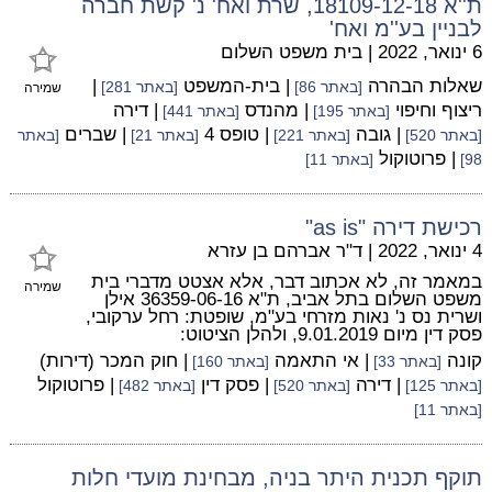
ת''א 18109-12-18, שרת ואח' נ' קשת חברה
לבניין בע''מ ואח'
6 ינואר, 2022
|
בית משפט השלום
שאלות הבהרה
| בית-המשפט
|
[באתר 86]
[באתר 281]
שמירה
ריצוף וחיפוי
| מהנדס
| דירה
[באתר 195]
[באתר 441]
| גובה
| טופס 4
| שברים
[באתר 520]
[באתר 221]
[באתר 21]
[באתר
| פרוטוקול
98]
[באתר 11]
רכישת דירה "as is"
4 ינואר, 2022
|
ד"ר אברהם בן עזרא
במאמר זה, לא אכתוב דבר, אלא אצטט מדברי בית
שמירה
משפט השלום בתל אביב, ת"א 36359-06-16 אילן
ושרית נס נ' נאות מזרחי בע"מ, שופטת: רחל ערקובי,
פסק דין מיום 9.01.2019, ולהלן הציטוט:
קונה
| אי התאמה
| חוק המכר (דירות)
[באתר 33]
[באתר 160]
| דירה
| פסק דין
| פרוטוקול
[באתר 125]
[באתר 520]
[באתר 482]
[באתר 11]
תוקף תכנית היתר בניה, מבחינת מועדי חלות