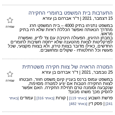
התערבות בית המשפט בחומרי החקירה
15 דצמבר, 2021
|
ד"ר אברהם בן עזרא
במשפט נתניהו בתיק 4000 – בית המשפט חרג
שמירה
מהדרך הנאותה ואפשר הכללת ראיות שלא היו בתיק
מראש.
במבחן ההיגיון, הפעולה היטיבה עם צד לדיון, ואפשרה
לפרקליטות לצאת מהטענה שלא ייחסה חשיבות לחומרים
החדשים, כאילו מדובר בצוות טירון, ולא בצוות מקצועי, שכל
מעשיו וכל החלטותיו - שקולים ומחושבים.
המטרה הראויה של צוות חקירה משטרתית
25 נובמבר, 2021
|
ד"ר אברהם בן עזרא
במשפט עמוס ברנס בעניין קיום משפט חוזר, הובטחו
שמירה
לצוות החקירה הטבות אם יגיע למטרה מסוימת,
שנקבעה וסומנה טרם תחילת החקירה. האם אפשר
להסיק מכך משהו מכונן?
פרשת השבוע
| קורות
| עמודים
[באתר 119]
[באתר 316]
[באתר
| פסק דין
241]
[באתר 482]