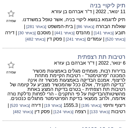
תיק ליקויי בניה
11 ינואר, 2022
|
ד"ר אברהם בן עזרא
תיק לדוגמא בנושא ליקויי בניה, אשר טופל במשרדנו.
שמירה
שאלות הבהרה
| בית-המשפט
|
[באתר 86]
[באתר 281]
תובע
| מהנדס
| מוסכם
| דירה
[באתר 141]
[באתר 441]
[באתר 30]
| עמודים
| פסק דין
[באתר 520]
[באתר 241]
[באתר 482]
רטיבות תת רצפתית
6 ינואר, 2022
|
ד"ר אברהם בן עזרא
בדירות רבות, מומחים מגלים באמצעות מכשיר
שמירה
המכונה "פרוטימטר" - רטיבות הקיימת מתחת
לריצוף. אמנם הבדיקה באמצעות מכשיר זה אינה
"בדיקה תקנית", אולם ככל שהמכשיר מצביע על קיומה של
רטיבות תת רצפתית - בטרם בדיקת המצע באחת
מהשיטות/הבדיקות על פי התקנים - הרי לפחות נדלקת נורה
אדומה, ולרוב ממצאי בדיקת הפרוטימטר מתגלים כנכונים.
ריצוף וחיפוי
| 1555.3
| דירה
|
[באתר 195]
[באתר 19]
[באתר 520]
רטיבות
| רצפה
| פסק דין
[באתר 133]
[באתר 124]
[באתר 482]