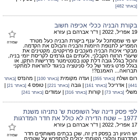
[באתר 482]
בקורת הבניה ככלי אכיפה חשוב
19 אפריל, 2022
|
ד"ר אברהם בן עזרא
יש מי שמסתכל על ענף ביקורת הבניה כעל מטרד
שמירה
המפריע לתנופת היזמות והבניה והבולם את הקדמה.
מבקרי איכות הבניה מעכבים פרויקטים, מקטינים את
שיעורי הרווח הקבלני, ולעתים גם גורמים לקריסת יזמי בניה,
והכול בגלל גובה דלת קטן בסנטימטר מדרישות התקן, או
בגלל פרט גימור של כלי סניטציה בניגוד להוראות למתקני
תברואה... האמנם?!
רום ושלח
| ועדה מקומית
| מהנדס
[באתר 355]
[באתר 100]
[באתר
| אדריכל
| גובה
| טופס 4
|
441]
[באתר 161]
[באתר 221]
[באתר 21]
משלי
| קורות
| עמודים
[באתר 73]
[באתר 316]
[באתר 241]
לפי פסק דינה של השופטת ש' נתניהו משנת
1977 – שטח הדירה לא כולל את חדר המדרגות
17 אפריל, 2022
|
ד"ר אברהם בן עזרא
יש היגיון רב בפסק דין זה, שכן בבתים משותפים חדר
שמירה
המדרגות והלובי הקומתי יכולים להתפרש על שטחים