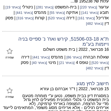
עלות של 195238 ₪...
ערעור
| בית-המשפט
| ניטרלי
|
[באתר 220]
[באתר 281]
[באתר 19]
תובע
| אתיקה
| מהנדס
|
[באתר 141]
[באתר 55]
[באתר 441]
אדריכל
| דירה
| קורות
| פסק
[באתר 161]
[באתר 520]
[באתר 316]
דין
[באתר 482]
ת"א 51506-03-18, קירש ואח' נ' ספייס בניה
וייזמות בע''מ
16 פברואר, 2022
|
בית משפט השלום
שאלות הבהרה
| מהנדס
| דירה
[באתר 86]
[באתר 441]
שמירה
| טופס 4
| מינוי
| פסק
[באתר 520]
[באתר 21]
[באתר 40]
דין
[באתר 482]
חישוב לחץ מגע
15 פברואר, 2022
|
ד"ר אברהם בן עזרא
במסגרת דיון בבית משפט, נטען ע"י מומחה מטעם
שמירה
בית המשפט כי גלגלי המכונית מפעילים לחץ גדול
מדי על הרצפה, המצופה באריחי קרמיקה, (לא
אריחים רגילים - אלא אריחים מסוג משופר, המתאימים לייעוד