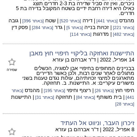
ניכרים, ואין זה סביר שדירה בת 2-3 חדרים תוצג
כאילו היא דירה רחבת ידיים בשטח המקובל בדירה בת 5
חדרים.
מהנדס
| דירה
| שטח
| גובה
[באתר 441]
[באתר 520]
[באתר 396]
| זכויות בנייה
| גדר
| פסק דין
[באתר 221]
[באתר 5]
[באתר 284]
| מדרגות
[באתר 482]
[באתר 114]
התיישנות ואחזקה בליקויי חיפויי חוץ מאבן
14 אפריל, 2022
|
ד"ר אברהם בן עזרא
בבניינים המחופים בחיפויי אבן לסוגיה, הכשלים
שמירה
מתגלים לאחר שנים רבות, ולכן כאשר הדיירים
מתארגנים למיצוי זכויותיהם, עולות נגדם טענות בשני
מישורים עיקריים: א. התיישנות. ב. תחזוקה.
חיפוי חוץ
| ריצוף וחיפוי
| מהנדס
[באתר 26]
[באתר 195]
[באתר
| בית משותף
| תחזוקה
| התיישנות
441]
[באתר 84]
[באתר 31]
[באתר 28]
זיכרון העבר, וניווט אל העתיד
8 אפריל, 2022
|
ד"ר אברהם בן עזרא