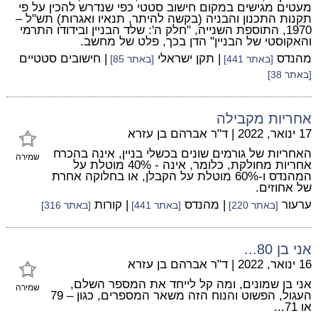
מעטים מגישים במקום חישוב סטטי כפי שנדרש להכין על פי
תקנות התכנון והבניה (בקשה להיתר, תנאיו ואגרות) תש"ל –
1970, התוספת השנייה, "חלק ה': שלד הבניין ובידודו התרמי
והאקוסטי של הבניין" הדן בכך, פלט של מחשב.
מהנדס
| תקן ישראלי
| חישובים סטטיים
[באתר 441]
[באתר 85]
[באתר 38]
אחריות מקבילה
17 ינואר, 2022
|
ד"ר אברהם בן עזרא
האחריות של גורמים שונים בכשלי בניין, אינה בהכרח
שמירה
אחריות מחולקת, כלומר, אינה - 40% מוטלת על
המהנדס ו-60% מוטלת על הקבלן, או בחלוקה אחרת
של אחוזים.
ערעור
| מהנדס
| קורות
[באתר 220]
[באתר 441]
[באתר 316]
אני בן 80...
16 ינואר, 2022
|
ד"ר אברהם בן עזרא
אני בן שמונים, ומה קל לייחד את המספר השלם,
שמירה
העגול, הפשוט והנוח הזה משאר המספרים, כגון – 79
או 71...