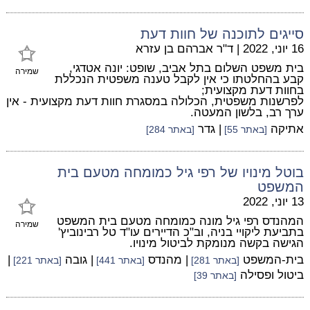
סייגים לתוכנה של חוות דעת
16 יוני, 2022
|
ד"ר אברהם בן עזרא
בית משפט השלום בתל אביב, שופט: יונה אטדגי,
שמירה
קבע בהחלטתו כי אין לקבל טענה משפטית הנכללת
בחוות דעת מקצועית;
לפרשנות משפטית, הכלולה במסגרת חוות דעת מקצועית - אין
ערך רב, בלשון המעטה.
אתיקה
| גדר
[באתר 55]
[באתר 284]
בוטל מינויו של רפי גיל כמומחה מטעם בית
המשפט
13 יוני, 2022
המהנדס רפי גיל מונה כמומחה מטעם בית המשפט
שמירה
בתביעת ליקויי בניה, וב"כ הדיירים עו"ד טל רבינוביץ'
הגישה בקשה מנומקת לביטול מינויו.
בית-המשפט
| מהנדס
| גובה
|
[באתר 281]
[באתר 441]
[באתר 221]
ביטול ופסילה
[באתר 39]