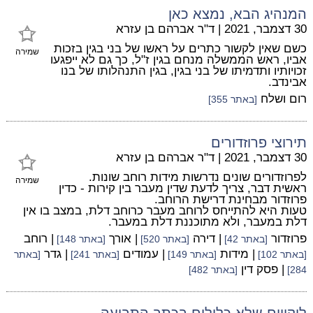
המנהיג הבא, נמצא כאן
30 דצמבר, 2021
|
ד"ר אברהם בן עזרא
כשם שאין לקשור כתרים על ראשו של בני בגין בזכות
שמירה
אביו, ראש הממשלה מנחם בגין ז"ל, כך גם לא ייפגעו
זכויותיו ותדמיתו של בני בגין, בגין התנהלותו של בנו
אבינדב.
רום ושלח
[באתר 355]
תירוצי פרוזדורים
30 דצמבר, 2021
|
ד"ר אברהם בן עזרא
לפרוזדורים שונים נדרשות מידות רוחב שונות.
שמירה
ראשית דבר, צריך לדעת שדין מעבר בין קירות - כדין
פרוזדור מבחינת דרישת הרוחב.
טעות היא להתייחס לרוחב מעבר כרוחב דלת, במצב בו אין
דלת במעבר, ולא מתוכננת דלת במעבר.
פרוזדור
| דירה
| אורך
| רוחב
[באתר 42]
[באתר 520]
[באתר 148]
| מידות
| עמודים
| גדר
[באתר 102]
[באתר 149]
[באתר 241]
[באתר
| פסק דין
284]
[באתר 482]
ליקויים שלא כלולים בכתב התביעה