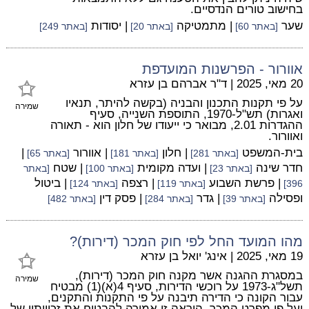
בחישוב טורים הנדסיים.
שער
| מתמטיקה
| יסודות
[באתר 60]
[באתר 20]
[באתר 249]
אוורור - הפרשנות המועדפת
20 מאי, 2025
|
ד"ר אברהם בן עזרא
על פי תקנות התכנון והבניה (בקשה להיתר, תנאיו
שמירה
ואגרות) תש"ל-1970, התוספת השנייה, סעיף
ההגדרות 2.01, מבואר כי ייעודו של חלון הוא - תאורה
ואוורור.
בית-המשפט
| חלון
| אוורור
|
[באתר 281]
[באתר 181]
[באתר 65]
חדר שינה
| ועדה מקומית
| שטח
[באתר 23]
[באתר 100]
[באתר
| פרשת השבוע
| רצפה
| ביטול
396]
[באתר 119]
[באתר 124]
ופסילה
| גדר
| פסק דין
[באתר 39]
[באתר 284]
[באתר 482]
מהו המועד החל לפי חוק המכר (דירות)?
19 מאי, 2025
|
אינג' יואל בן עזרא
במסגרת ההגנה אשר מקנה חוק המכר (דירות),
שמירה
תשל"ג-1973 על רוכשי הדירות, סעיף 4(א)(1) מבטיח
עבור הקונה כי הדירה תיבנה על פי התקנות והתקנים,
ועל פי מפרט המכר. הוראה זו אמורה להבטיח את זכויותיו של