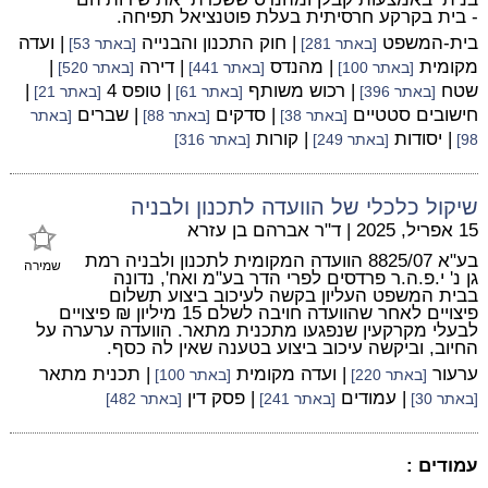
- בית בקרקע חרסיתית בעלת פוטנציאל תפיחה.
בית-המשפט
| חוק התכנון והבנייה
| ועדה
[באתר 281]
[באתר 53]
מקומית
| מהנדס
| דירה
|
[באתר 100]
[באתר 441]
[באתר 520]
שטח
| רכוש משותף
| טופס 4
|
[באתר 396]
[באתר 61]
[באתר 21]
חישובים סטטיים
| סדקים
| שברים
[באתר 38]
[באתר 88]
[באתר
| יסודות
| קורות
98]
[באתר 249]
[באתר 316]
שיקול כלכלי של הוועדה לתכנון ולבניה
15 אפריל, 2025
|
ד"ר אברהם בן עזרא
בע"א 8825/07 הוועדה המקומית לתכנון ולבניה רמת
שמירה
גן נ' י.פ.ה.ר פרדסים לפרי הדר בע"מ ואח', נדונה
בבית המשפט העליון בקשה לעיכוב ביצוע תשלום
פיצויים לאחר שהוועדה חויבה לשלם 15 מיליון ₪ פיצויים
לבעלי מקרקעין שנפגעו מתכנית מתאר. הוועדה ערערה על
החיוב, וביקשה עיכוב ביצוע בטענה שאין לה כסף.
ערעור
| ועדה מקומית
| תכנית מתאר
[באתר 220]
[באתר 100]
| עמודים
| פסק דין
[באתר 30]
[באתר 241]
[באתר 482]
עמודים :