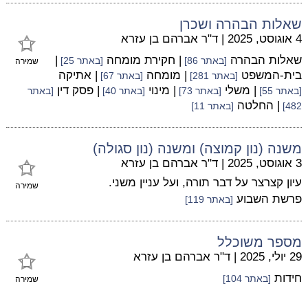
שאלות הבהרה ושכרן
4 אוגוסט, 2025
|
ד"ר אברהם בן עזרא
שאלות הבהרה
| חקירת מומחה
|
[באתר 86]
[באתר 25]
שמירה
בית-המשפט
| מומחה
| אתיקה
[באתר 281]
[באתר 67]
| משלי
| מינוי
| פסק דין
[באתר 55]
[באתר 73]
[באתר 40]
[באתר
| החלטה
482]
[באתר 11]
משנה (נון קמוצה) ומשנה (נון סגולה)
3 אוגוסט, 2025
|
ד"ר אברהם בן עזרא
עיון קצרצר על דבר תורה, ועל עניין משני.
שמירה
פרשת השבוע
[באתר 119]
מספר משוכלל
29 יולי, 2025
|
ד"ר אברהם בן עזרא
חידות
[באתר 104]
שמירה