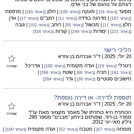
דעתם על נוהגם של בני אדם.
מסעד
| מעקה
| חלון
| מרפסת
[באתר 16]
[באתר 105]
[באתר 181]
| מדרגה בודדה
| רמב"ם
| אדן
[באתר 107]
[באתר 11]
[באתר 17]
חלון
| מכשול
| רוחב
| גובה
[באתר 11]
[באתר 55]
[באתר 102]
| יסודות
| קורות
[באתר 221]
[באתר 249]
[באתר 316]
הליכי רישוי
20 יולי, 2025
|
ד"ר אברהם בן עזרא
ניטרלי
| ועדה מקומית
| אדריכל
[באתר 19]
[באתר 100]
שמירה
| חניה
| שטח
|
[באתר 161]
[באתר 66]
[באתר 396]
חישובים סטטיים
| גדר
[באתר 38]
[באתר 284]
תוספת לדירה- או דירה נוספת?
20 יולי, 2025
|
ד"ר אברהם בן עזרא
הכותרת היא כותרתו של מאמר מקצועי מאת עו"ד
שמירה
סמדר בן-דוד, שפורסם בירחון "מבנים" מספר 295
גיליון מאי-יוני 2012.
מומחה
| מטבח
| ועדה מקומית
|
[באתר 67]
[באתר 52]
[באתר 100]