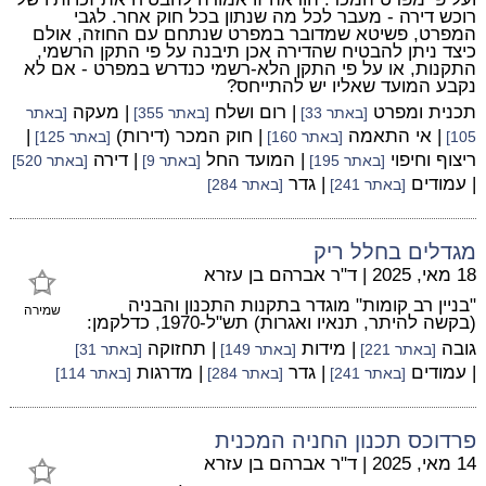
רוכש דירה - מעבר לכל מה שנתון בכל חוק אחר. לגבי
המפרט, פשיטא שמדובר במפרט שנתחם עם החוזה, אולם
כיצד ניתן להבטיח שהדירה אכן תיבנה על פי התקן הרשמי,
התקנות, או על פי התקן הלא-רשמי כנדרש במפרט - אם לא
נקבע המועד שאליו יש להתייחס?
תכנית ומפרט
| רום ושלח
| מעקה
[באתר 33]
[באתר 355]
[באתר
| אי התאמה
| חוק המכר (דירות)
|
105]
[באתר 160]
[באתר 125]
ריצוף וחיפוי
| המועד החל
| דירה
[באתר 195]
[באתר 9]
[באתר 520]
| עמודים
| גדר
[באתר 241]
[באתר 284]
מגדלים בחלל ריק
18 מאי, 2025
|
ד"ר אברהם בן עזרא
"בניין רב קומות" מוגדר בתקנות התכנון והבניה
שמירה
(בקשה להיתר, תנאיו ואגרות) תש"ל-1970, כדלקמן:
גובה
| מידות
| תחזוקה
[באתר 221]
[באתר 149]
[באתר 31]
| עמודים
| גדר
| מדרגות
[באתר 241]
[באתר 284]
[באתר 114]
פרדוכס תכנון החניה המכנית
14 מאי, 2025
|
ד"ר אברהם בן עזרא