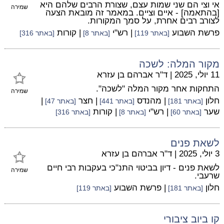
אי וצי הם שני שמות עצם, שצורת הרבים שלהם היא
שמירה
[בהתאמה] - איים וציים. במאמר זה מובאת הצעה
לצורב רבים אחרת, על סמך המקורות.
פרשת השבוע
| רש"י
| קורות
[באתר 119]
[באתר 8]
[באתר 316]
מקור המלה: לשכה
11 יולי, 2025
|
ד"ר אברהם בן עזרא
התחקות אחר מקור המלה "לשכה".
שמירה
חלון
| מהנדס
| חצר
|
[באתר 181]
[באתר 441]
[באתר 47]
שער
| רש"י
| קורות
[באתר 60]
[באתר 8]
[באתר 316]
לשאת פנים
3 יולי, 2025
|
ד"ר אברהם בן עזרא
לשאת פנים - דיון בביטוי התנ"כי בעקבות רבי חיים
שמירה
שרעבי.
חלון
| פרשת השבוע
[באתר 181]
[באתר 119]
קו ביוב ציבורי