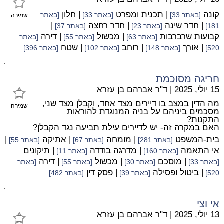
קונה
| תכנית ומפרט
| חלון
[באתר 33]
[באתר 33]
[באתר
שמירה
| חדר שינה
| חדר רחצה
|
181]
[באתר 23]
[באתר 37]
קבועות שרברבות
| מכשול
| דירה
[באתר 63]
[באתר 55]
[באתר
| אורך
| רוחב
| שטח
520]
[באתר 148]
[באתר 102]
[באתר 396]
חריגה מסוכמת
15 יולי, 2025
|
ד"ר אברהם בן עזרא
מה הדין במצב בו דיירים מצד אחד, וקבלן מצד שני,
שמירה
מסכמים ביניהם על בניה המנוגדת להוראות
התקנות?
האם במקרה זה- יש לדיירים עילת תביעה נגד הקבלן?
בית-המשפט
| מומחה
| אתיקה
|
[באתר 281]
[באתר 67]
[באתר 55]
אי התאמה
| מדרגה בודדה
| תיקונים
[באתר 160]
[באתר 11]
| מוסכם
| מכשול
| דירה
[באתר 33]
[באתר 30]
[באתר 55]
[באתר
| ביטול ופסילה
| פסק דין
520]
[באתר 39]
[באתר 482]
אי וצי
13 יולי, 2025
|
ד"ר אברהם בן עזרא