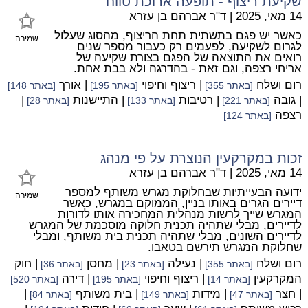
שקיעת ריצוף - תופעה ארוכת טווח
14 מאי, 2025
|
ד"ר אברהם בן עזרא
כאשר יש פגם בתשתית תחת הריצוף, מהסוג שעלול
שמירה
לגרום לשקיעה, לפעמים רק כעבור מספר שנים
רואים את התוצאה של הפגם בצורת שקיעה של
אריחי רצפה, וגם זאת - בהדרגה ולא בבת אחת.
רום ושלח
| ריצוף וחיפוי
| אורך
[באתר 355]
[באתר 195]
[באתר 148]
| גובה
| רטיבות
| התיישנות
|
[באתר 221]
[באתר 133]
[באתר 28]
רצפה
[באתר 124]
זכות במקרקעין הנוצרת על פי מנהג
14 מאי, 2025
|
ד"ר אברהם בן עזרא
ידועה הבעייתיות שבחלוקת מגרש משותף למספר
שמירה
דיירים הגרים באותו בניין, הממוקם במגרש, כאשר
המגרש שייך לרשות מנהלית המחכירה אותו לדורות
לדיירים, מבלי שתהיה תכנית חלוקה מוסכמת של המגרש
לדיירים השונים, מבלי שתהיה תכנית בית משותף, ומבלי
שחלוקת המגרש תירשם בטאבו.
רום ושלח
| נעילה
| מחסן
| חוק
[באתר 355]
[באתר 23]
[באתר 36]
המקרקעין
| ריצוף וחיפוי
| דירה
[באתר 14]
[באתר 195]
[באתר 520]
| חצר
| מידות
| בית משותף
|
[באתר 47]
[באתר 149]
[באתר 84]