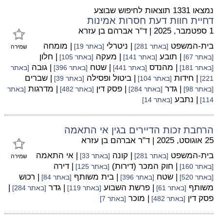
נמצאו 1331 תוצאות לחיפוש שבוצע
דחיית חוות דעת חסרות אמינות
1 ספטמבר, 2025
|
ד"ר אברהם בן עזרא
בית-המשפט
| ניטרלי
| מומחה
[באתר 281]
[באתר 19]
שמירה
| תובע
| מעקה
| חלון
[באתר 67]
[באתר 141]
[באתר 105]
| מהנדס
| שטח
| גובה
[באתר 181]
[באתר 441]
[באתר 396]
[באתר
| חידות
| ביטול ופסילה
| שברים
221]
[באתר 104]
[באתר 39]
| גדר
| פסק דין
| מדרגות
[באתר 98]
[באתר 284]
[באתר 482]
[באתר
| נתבע
114]
[באתר 14]
הרחבת זכות הדיירים בגין אי התאמה
25 אוגוסט, 2025
|
ד"ר אברהם בן עזרא
בית-המשפט
| קונה
| אי התאמה
[באתר 281]
[באתר 33]
שמירה
| חוק המכר (דירות)
| דירה
[באתר 160]
[באתר 125]
| שטח
| בית משותף
| רכוש
[באתר 520]
[באתר 396]
[באתר 84]
משותף
| פרשת השבוע
| גדר
|
[באתר 61]
[באתר 119]
[באתר 284]
פסק דין
| מוכר
[באתר 482]
[באתר 7]