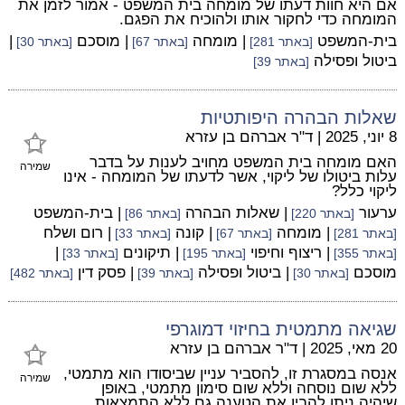
אם היא חוות דעתו של מומחה בית המשפט - אמור לזמן את
המומחה כדי לחקור אותו ולהוכיח את הפגם.
בית-המשפט
| מומחה
| מוסכם
|
[באתר 281]
[באתר 67]
[באתר 30]
ביטול ופסילה
[באתר 39]
שאלות הבהרה היפותטיות
8 יוני, 2025
|
ד"ר אברהם בן עזרא
האם מומחה בית המשפט מחויב לענות על בדבר
שמירה
עלות ביטולו של ליקוי, אשר לדעתו של המומחה - אינו
ליקוי כלל?
ערעור
| שאלות הבהרה
| בית-המשפט
[באתר 220]
[באתר 86]
| מומחה
| קונה
| רום ושלח
[באתר 281]
[באתר 67]
[באתר 33]
| ריצוף וחיפוי
| תיקונים
|
[באתר 355]
[באתר 195]
[באתר 33]
מוסכם
| ביטול ופסילה
| פסק דין
[באתר 30]
[באתר 39]
[באתר 482]
שגיאה מתמטית בחיזוי דמוגרפי
20 מאי, 2025
|
ד"ר אברהם בן עזרא
אנסה במסגרת זו, להסביר עניין שביסודו הוא מתמטי,
שמירה
ללא שום נוסחה וללא שום סימון מתמטי, באופן
שיהיה ניתן להבין את הטענה גם ללא התמצאות