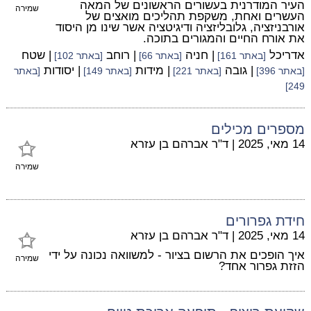
העיר המודרנית בעשורים הראשונים של המאה
שמירה
העשרים ואחת, משקפת תהליכים מואצים של
אורבניזציה, גלובליזציה ודיגיטציה אשר שינו מן היסוד
את אורח החיים והמגורים בתוכה.
אדריכל
| חניה
| רוחב
| שטח
[באתר 161]
[באתר 66]
[באתר 102]
| גובה
| מידות
| יסודות
[באתר 396]
[באתר 221]
[באתר 149]
[באתר
249]
מספרים מכילים
14 מאי, 2025
|
ד"ר אברהם בן עזרא
שמירה
חידת גפרורים
14 מאי, 2025
|
ד"ר אברהם בן עזרא
איך הופכים את הרשום בציור - למשוואה נכונה על ידי
שמירה
הזזת גפרור אחד?