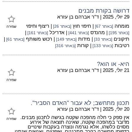
דרושה בקורת מבנים
29 יולי, 2025
|
ד"ר אברהם בן עזרא
מומחה
| חיפוי חוץ
| ריצוף וחיפוי
[באתר 67]
[באתר 26]
שמירה
| מהנדס
| אדריכל
|
[באתר 195]
[באתר 441]
[באתר 161]
תיקונים
| מידות
| רכוש משותף
|
[באתר 33]
[באתר 149]
[באתר 61]
רטיבות
| קורות
[באתר 133]
[באתר 316]
היא- או הוא?
21 יולי, 2025
|
ד"ר אברהם בן עזרא
שמירה
תכנון מתחשב; לא עבור "האדם הסביר".
20 יולי, 2025
|
ד"ר אברהם בן עזרא
אין ספק כי חלה מהפכה שקטה בגישה לתכנון מבנים.
שמירה
מדובר במהפכה שקטה, שאינה תוצאה של אירוע
מסוים כלשהו, אלא נגרמה ונוצרה בעקבות שינויים
בדפוסי מחשבה בקרב מתכננים, שופטים, ואנשים שנתנו