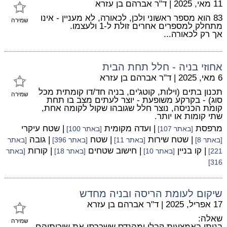
11 מאי, 2025
|
ד"ר אברהם בן עזרא
83 הוא מספר ראשוני ולכן, לכאורה, לא מעניין - אינו
שמירה
מתחלק למספרים אחרים זולת ל-1 ולעצמו.
אך רק לכאורה...
אחוזי בניה - חלל תחת הבית
6 מאי, 2025
|
ד"ר אברהם בן עזרא
תכנון בתים (וילות, קוטג'ים, בניה חד/דו קומתית מכל
שמירה
סוג) - בקרקע משופעת - יוצר לעתים מצב בו תחת
קומת הכניסה, נוצר חלל שגובהו שקול לקומה אחת,
שתי קומות או יותר.
מרפסת
| ועדה מקומית
| שטח עיקרי
[באתר 107]
[באתר 100]
| שטח שירות
| שטח
| גובה
[באתר 8]
[באתר 11]
[באתר 396]
[באתר
| קו בניין
| חישוב שטחים
| קורות
221]
[באתר 10]
[באתר 18]
[באתר
316]
שיקום לעומת הריסה ובניה מחדש
17 אפריל, 2025
|
ד"ר אברהם בן עזרא
שאלה:
שמירה
בניתי באמצעות קבלן ומהנדס ששכרתי את שירותיהם