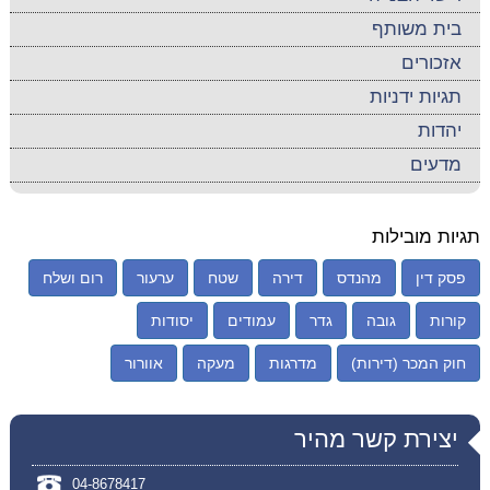
בית משותף
אזכורים
תגיות ידניות
יהדות
מדעים
תגיות מובילות
פסק דין
מהנדס
דירה
שטח
ערעור
רום ושלח
קורות
גובה
גדר
עמודים
יסודות
חוק המכר (דירות)
מדרגות
מעקה
אוורור
יצירת קשר מהיר
04-8678417