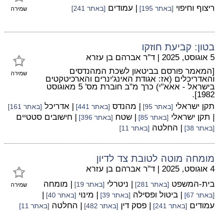
ריצוף וחיפוי
| עמודים
[באתר 195]
[באתר 241]
שמירה
בטון: קביעת חוזקו
5 אוגוסט, 2025
|
ד"ר אברהם בן עזרא
[המאמר פורסם בביטאון לשכת המהנדסים
שמירה
והאדריכלים (אז: אגודת האינג'ינרים והארכיטקטים
בישראל - אאא"י) כרך מ"ב חוברת מס' 5 מאוגוסט
1982].
תקן ישראלי
| מהנדס
| אדריכל
[באתר 95]
[באתר 441]
[באתר 161]
| תקן ישראלי
| שטח
| חישובים סטטיים
[באתר 85]
[באתר 396]
| החלטה
[באתר 38]
[באתר 11]
מומחה מוטה לטובת צד לדיון
4 אוגוסט, 2025
|
ד"ר אברהם בן עזרא
בית-המשפט
| ניטרלי
| מומחה
[באתר 281]
[באתר 19]
שמירה
| ביטול ופסילה
| מינוי
|
[באתר 67]
[באתר 39]
[באתר 40]
עמודים
| פסק דין
| החלטה
[באתר 241]
[באתר 482]
[באתר 11]