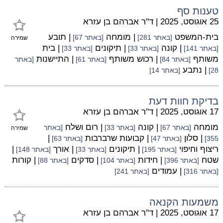
טענות סף
25 אוגוסט, 2025
|
ד"ר אברהם בן עזרא
בית-המשפט
| מומחה
| תובע
[באתר 281]
[באתר 67]
שמירה
| קונה
| תיקונים
| בית
[באתר 141]
[באתר 33]
[באתר 33]
משותף
| רכוש משותף
| התיישנות
[באתר 84]
[באתר 61]
[באתר
| נתבע
28]
[באתר 14]
בדיקת חוות דעת
17 אוגוסט, 2025
|
ד"ר אברהם בן עזרא
מומחה
| קונה
| רום ושלח
[באתר 67]
[באתר 33]
[באתר
שמירה
| סלון
| קבועות שרברבות
|
355]
[באתר 47]
[באתר 63]
ריצוף וחיפוי
| תיקונים
| אורך
|
[באתר 195]
[באתר 33]
[באתר 148]
שטח
| חידות
| סדקים
| קורות
[באתר 396]
[באתר 104]
[באתר 88]
| עמודים
[באתר 316]
[באתר 241]
משמעות הקנאה
17 אוגוסט, 2025
|
ד"ר אברהם בן עזרא