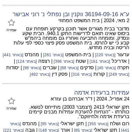
ע"א 36194-09-16 ווקנין ובן נפתלי נ' רוני אבישר
2 מאי, 2024
|
בית המשפט המחוזי
מדובר בבית מגורים אשר תוכנן בקרקע תופחת עם
שמירה
ביסוס שאינו תואם לדרישות התקן 940.1. הבית שקע
ונסדק, ומומחה התביעה ואחריו גם מומחה ביהמ"ש
קבע כי יש להרסו. בית המשפט פסק פיצוי כספי לפי עלות
הריסה ובניה מחדש.
ערעור
| בית-המשפט
| מהנדס
[באתר 220]
[באתר 281]
[באתר 441]
| אדריכל
| שטח
| רצפה
|
[באתר 161]
[באתר 396]
[באתר 124]
תקרה
| סדקים
| שברים
| יסודות
[באתר 45]
[באתר 88]
[באתר 98]
| קורות
| פסק דין
[באתר 249]
[באתר 316]
[באתר 482]
עמידות ברעידת אדמה
24 אפריל, 2024
|
ד"ר אברהם בן עזרא
תקן ישראלי 2413 (דצמבר 2003) מתייחס לנושא.
שמירה
כותרתו - "הנחיות להערכת עמידות מבנים קיימים
ברעידת אדמה ולחיזוקם".
רום ושלח
| תקן ישראלי
| מהנדס
[באתר 355]
[באתר 95]
[באתר
| תקן ישראלי
| אורך
| גובה
441]
[באתר 85]
[באתר 148]
[באתר 221]