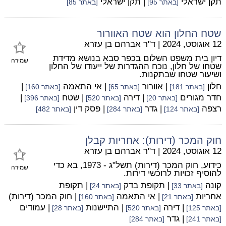
תקן ישראלי
| תקן ישראלי
[באתר 95]
[באתר 85]
שטח החלון הוא שטח האוורור
12 אוגוסט, 2024
|
ד"ר אברהם בן עזרא
דיון בית משפט השלום בכפר סבא בנושא מדידת
שמירה
שטחו של חלון, נוכח ההגדרות של ייעודו של החלון
ושיעור שטחו שבתקנות.
חלון
| אוורור
| אי התאמה
|
[באתר 181]
[באתר 65]
[באתר 160]
חדר מגורים
| דירה
| שטח
|
[באתר 20]
[באתר 520]
[באתר 396]
רצפה
| גדר
| פסק דין
[באתר 124]
[באתר 284]
[באתר 482]
חוק המכר (דירות): אחריות קבלן
12 אוגוסט, 2024
|
ד"ר אברהם בן עזרא
כידוע, חוק המכר (דירות) תשל"ג - 1973, בא כדי
שמירה
להוסיף זכויות לרוכשי דירות.
קונה
| תקופת בדק
| תקופת
[באתר 33]
[באתר 24]
אחריות
| אי התאמה
| חוק המכר (דירות)
[באתר 21]
[באתר 160]
| דירה
| התיישנות
| עמודים
[באתר 125]
[באתר 520]
[באתר 28]
| גדר
[באתר 241]
[באתר 284]