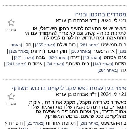
מטרדים בתכנון ובניה
21 יולי, 2024
|
ד"ר אברהם בן עזרא
כאשר יש אי התאמה לסעיף בתקן הישראלי, או
שמירה
לתקנות בניה - קשה, וגם לא צריך להתמודד עם אי
ההתאמה, ומה שדרוש זה לגרום לביטולה.
בית-המשפט
| רום ושלח
| חלון
[באתר 281]
[באתר 355]
[באתר
| אי התאמה
| חוק המכר (דירות)
|
181]
[באתר 160]
[באתר 125]
פגם אסתטי
| דירה
| גובה
|
[באתר 20]
[באתר 520]
[באתר 221]
מידות
| בית משותף
| עמודים
|
[באתר 149]
[באתר 84]
[באתר 241]
גדר
[באתר 284]
פיצוי בגין עגמת נפש עקב ליקויים ברכוש משותף
21 יולי, 2024
|
ד"ר אברהם בן עזרא
כאשר רוכש דירה מקבלן, מקבל את דירתוֹ, איכות
שמירה
המגורים בה הינה פונקציה של רמת הגימור של ד'
אמות הדירה, אך איכות המגורים מושפעת גם
מהליקויים, ככל שישנם, ברכוש המשותף.
בית-המשפט
| תקופת אחריות
| חיפוי חוץ
[באתר 281]
[באתר 21]