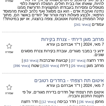
שמירה
להיות, שאותו אח בבית חולים, המגלה רגישות כלפי
מטופלים ומסירות בעבודתוֹ המקצועית הדורשת ממנוֹ
נתינה ואהבת אדם - הוא גם מסוגל ואף נלהב לצאת מהמוסד
הרפואי, ולבצע פעולות רצח וטרור של יהודים באשר הם, מתוך
קהל הממתין בתחנת אוטובוס, צופה בהצגה, או ישן במיטתו?!
עמודים
[באתר 241]
מרחב מוגן דירתי - צנרת בקירות
7 מאי, 2024
|
ד"ר אברהם בן עזרא
ידוע כי במבני מגורים, עוברת בקירות צנרת מסוגים
שמירה
שונים.
חדר רחצה
| קבועות שרברבות
|
[באתר 37]
[באתר 63]
מרחב מוגן
| דירה
| שטח
[באתר 26]
[באתר 520]
[באתר 396]
איטום תת רצפתי - בחדרים רטובים
7 מאי, 2024
|
ד"ר אברהם בן עזרא
איטום תת רצפתי של חדרים בדירת מגורים, על פי
שמירה
תקנות התכנון והבניה.
מחסן
| חדר כביסה
| חדר רחצה
[באתר 36]
[באתר 12]