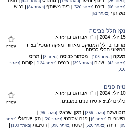
| ריצוף וחיפוי
| מהנדס
| חניה
[באתר 26]
[באתר 195]
[באתר 441]
| דירה
| בית משותף
| רכוש
[באתר 66]
[באתר 520]
[באתר 84]
משותף
[באתר 61]
נקז חלל כביסה
15 יולי, 2024
|
ד"ר אברהם בן עזרא
מדובר בחלל הממוקם מאחורי מעקה המכיל בצדו
שמירה
החיצוני חבלי כביסה.
מעקה
| מסתור כביסה
| תריס
[באתר 105]
[באתר 8]
| שטח
| רצפה
| קורות
[באתר 42]
[באתר 396]
[באתר 124]
[באתר
316]
טיח פנים
10 יולי, 2024
|
ד"ר אברהם בן עזרא
כללים לביצוע טיח פנים במבנים.
שמירה
רום ושלח
| תקן ישראלי
|
[באתר 355]
[באתר 95]
מישוריות
| פגם אסתטי
| תקן ישראלי
[באתר 6]
[באתר 20]
[באתר
| דירה
| שטח
| רטיבות
|
85]
[באתר 520]
[באתר 396]
[באתר 133]