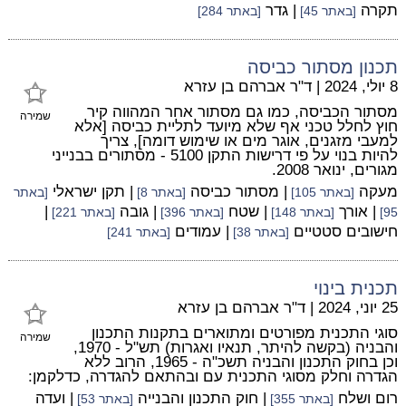
תקרה
| גדר
[באתר 45]
[באתר 284]
תכנון מסתור כביסה
8 יולי, 2024
|
ד"ר אברהם בן עזרא
מסתור הכביסה, כמו גם מסתור אחר המהווה קיר
שמירה
חוץ לחלל טכני אף שלא מיועד לתליית כביסה [אלא
למעבי מזגנים, אוגר מים או שימוש דומה], צריך
להיות בנוי על פי דרישות התקן 5100 - מסתורים בבנייני
מגורים, ינואר 2008.
מעקה
| מסתור כביסה
| תקן ישראלי
[באתר 105]
[באתר 8]
[באתר
| אורך
| שטח
| גובה
|
95]
[באתר 148]
[באתר 396]
[באתר 221]
חישובים סטטיים
| עמודים
[באתר 38]
[באתר 241]
תכנית בינוי
25 יוני, 2024
|
ד"ר אברהם בן עזרא
סוגי התכנית מפורטים ומתוארים בתקנות התכנון
שמירה
והבניה (בקשה להיתר, תנאיו ואגרות) תש"ל - 1970,
וכן בחוק התכנון והבניה תשכ"ה - 1965, הרוב ללא
הגדרה וחלק מסוגי התכנית עם ובהתאם להגדרה, כדלקמן:
רום ושלח
| חוק התכנון והבנייה
| ועדה
[באתר 355]
[באתר 53]