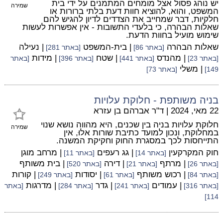
יש נוהג פסול אצל מומחים המתמנים על ידי בית
שמירה
המשפט, והוא, להוציא חוות דעת בלתי ברורות או
חלקיות, דבר שמחייב את הצדדים לדיון להגיש להם
שאלות הבהרה, כי בלעדי התשובות - אין אפשרות לעשות
שימוש מועיל בחוות הדעת.
שאלות הבהרה
| בית-המשפט
| נעילה
[באתר 86]
[באתר 281]
| מהנדס
| שטח
| מידות
[באתר 23]
[באתר 441]
[באתר 396]
[באתר
| משלי
149]
[באתר 73]
בניה משותפת - חלוקת עלויות
22 מאי, 2024
|
ד"ר אברהם בן עזרא
חלוקת עלויות בניה בין שכנים, היא מהווה נושא שנוי
שמירה
במחלוקת, ונכון למועד כתיבת שורות אלוּ, אין
התייחסות לכך במסגרת החוק וחקיקת המשנה.
חוק המקרקעין
| גג רעפים
| מרחב מוגן
[באתר 14]
[באתר 11]
| מרתף
| דירה
| בית משותף
[באתר 26]
[באתר 21]
[באתר 520]
| רכוש משותף
| יסודות
| קורות
[באתר 84]
[באתר 61]
[באתר 249]
| עמודים
| גדר
| מדרגות
[באתר 316]
[באתר 241]
[באתר 284]
[באתר
114]