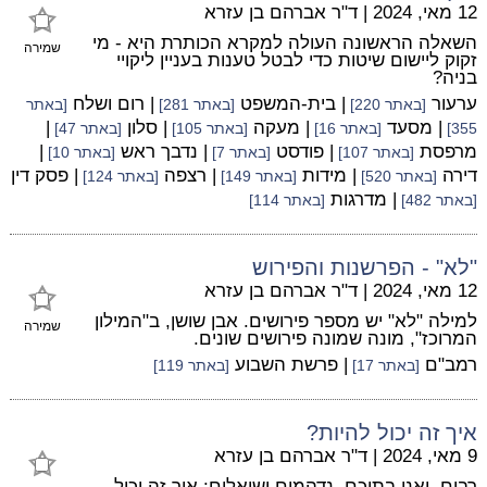
12 מאי, 2024
|
ד"ר אברהם בן עזרא
השאלה הראשונה העולה למקרא הכותרת היא - מי
שמירה
זקוק ליישום שיטות כדי לבטל טענות בעניין ליקויי
בניה?
ערעור
| בית-המשפט
| רום ושלח
[באתר 220]
[באתר 281]
[באתר
| מסעד
| מעקה
| סלון
|
355]
[באתר 16]
[באתר 105]
[באתר 47]
מרפסת
| פודסט
| נדבך ראש
|
[באתר 107]
[באתר 7]
[באתר 10]
דירה
| מידות
| רצפה
| פסק דין
[באתר 520]
[באתר 149]
[באתר 124]
| מדרגות
[באתר 482]
[באתר 114]
"לא" - הפרשנות והפירוש
12 מאי, 2024
|
ד"ר אברהם בן עזרא
למילה "לא" יש מספר פירושים. אבן שושן, ב"המילון
שמירה
המרוכז", מונה שמונה פירושים שונים.
רמב"ם
| פרשת השבוע
[באתר 17]
[באתר 119]
איך זה יכול להיות?
9 מאי, 2024
|
ד"ר אברהם בן עזרא
רבים, ואני בתוכם, נדהמים ושואלים: איך זה יכול