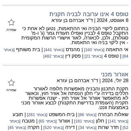
טופס 4 אינו ערובה לבניה תקנית
8 אוגוסט, 2024
|
ד"ר אברהם בן עזרא
בתחום ליקויי הבניה ואי ההתאמות, נטען לא אחת כי
שמירה
התקבל טופס 4 לבניין ואפילו תעודת גמר (ג' ו-מ'
סגולות), ולכן, לכאורה, לאור אישורי הרשות המקומית
- אין ליקוי בניה ואי התאמות.
אי התאמה
| מהנדס
| בית משותף
[באתר 160]
[באתר 441]
[באתר
| טופס 4
| פסק דין
84]
[באתר 21]
[באתר 482]
אוורור מכני
28 יולי, 2024
|
ד"ר אברהם בן עזרא
תקנת התכנון והבניה מאפשרות חלופה לאוורור
שמירה
חללים בדירה ע"י חלון הנפתח אל אוויר חוץ, וכאשר
לא מתאפשר אוורור אל אוויר חוץ - ישנה אפשרות
תקנית (העומדת בדרישת התקנות) לבצע אוורור מכני
באמצעות וונט.
שאלות הבהרה
| בית-המשפט
| תובע
[באתר 86]
[באתר 281]
| חלון
| אוורור
| מטבח
[באתר 141]
[באתר 181]
[באתר 65]
[באתר
| חדר שרות
| דירה
| תקרה
52]
[באתר 34]
[באתר 520]
[באתר 45]