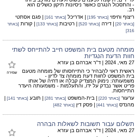
- והתסכול הנגרם כאשר ניסיונות תיקון כושלים הוא
רב.
ריצוף וחיפוי
| אדריכל
| פגם אסתטי
[באתר 195]
[באתר 161]
| דירה
| רטיבות
| קורות
[באתר 20]
[באתר 520]
[באתר 133]
[באתר
316]
מומחה מטעם בית המשפט חייב להתייחס לשתי
חוות הדעת הנגדיות
27 מאי, 2024
|
ד"ר אברהם בן עזרא
ראשית ראוי להבהיר כי התייחסותו של מומחה מטעם
שמירה
בית המשפט לחוות דעת מומחה צד לדיון -
משמעותה: נימוק המצדיק קבלה או דחיה של אותו
פריט אשר נבדק על ידוֹ, והתעלמות - משמעותה היעדר
התייחסות.
ערעור
| בית-המשפט
| תובע
|
[באתר 220]
[באתר 281]
[באתר 141]
מהנדס
| פסק דין
[באתר 441]
[באתר 482]
תשלום עבור תשובות לשאלות הבהרה
27 מאי, 2024
|
ד"ר אברהם בן עזרא