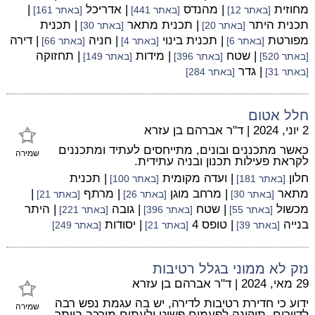
מחוזית
| מהנדס
| אדריכל
|
[באתר 12]
[באתר 441]
[באתר 161]
תכנית היתר
| תכנית מתאר
| תכנית
[באתר 20]
[באתר 30]
מפורטת
| תכנית בינוי
| חניה
| דירה
[באתר 6]
[באתר 4]
[באתר 66]
| שטח
| מידות
| תחזוקה
[באתר 520]
[באתר 396]
[באתר 149]
| גדר
[באתר 31]
[באתר 284]
חלל אטום
2 יוני, 2024
|
ד"ר אברהם בן עזרא
כאשר מתכננים ובונים, מתייחסים לעתיד ומתכננים
שמירה
לקראת פעילות תכנון ובניה עתידית.
חלון
| ועדה מקומית
| תכנית
[באתר 181]
[באתר 100]
מתאר
| מרחב מוגן
| מרתף
|
[באתר 30]
[באתר 26]
[באתר 21]
מכשול
| שטח
| גובה
| היתר
[באתר 55]
[באתר 396]
[באתר 221]
בנייה
| טופס 4
| יסודות
[באתר 39]
[באתר 21]
[באתר 249]
נזק לא ממוני בגלל רטיבות
29 מאי, 2024
|
ד"ר אברהם בן עזרא
ידוע כי חדירת רטיבות לדירה, יש בה עגמת נפש רבה
שמירה
לדיירים, תיקונה לפעמים פשוט ולעתים מורכב ביותר