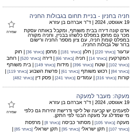
חניה בחניון - בניית תחום בגבולות החניה
19 אוגוסט, 2024
|
ד"ר אברהם בן עזרא
אדם קונה דירה בבית משותף, ומקבל באותה עסקת
שמירה
מכר גם מחסן במפלס כלשהו בבניין, וחניה מקורה
במפלס קומת חניה, עם ציון מספר החניה ורישום
ברור של גבולות החניה.
ערעור
| חלון
| מחסן
| חוק
[באתר 220]
[באתר 181]
[באתר 36]
המקרקעין
| חניה
| דירה
| רוחב
[באתר 14]
[באתר 66]
[באתר 520]
| שטח
| מידות
| בית משותף
[באתר 102]
[באתר 396]
[באתר 149]
| רכוש משותף
| פרשת השבוע
|
[באתר 84]
[באתר 61]
[באתר 119]
קורות
| עמודים
| פסק דין
[באתר 316]
[באתר 241]
[באתר 482]
מעקה: מעבר למעקה
19 אוגוסט, 2024
|
ד"ר אברהם בן עזרא
לפעמים יש קביעה של ליקוי ודרישת זהירות גם כלפי
שמירה
מי שמדלג על מעקה הבנוי לפי התקן.
מעקה
| מסתור כביסה
| מרפסת
[באתר 105]
[באתר 8]
| תקן ישראלי
| תקן ישראלי
|
[באתר 107]
[באתר 95]
[באתר 85]