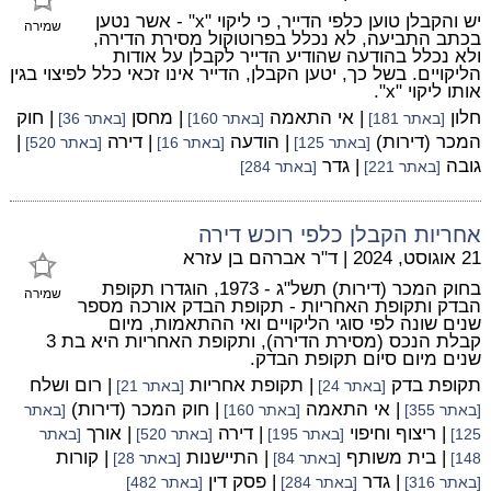
יש והקבלן טוען כלפי הדייר, כי ליקוי "x" - אשר נטען
שמירה
בכתב התביעה, לא נכלל בפרוטוקול מסירת הדירה,
ולא נכלל בהודעה שהודיע הדייר לקבלן על אודות
הליקויים. בשל כך, יטען הקבלן, הדייר אינו זכאי כלל לפיצוי בגין
אותו ליקוי "x".
חלון
| אי התאמה
| מחסן
| חוק
[באתר 181]
[באתר 160]
[באתר 36]
המכר (דירות)
| הודעה
| דירה
|
[באתר 125]
[באתר 16]
[באתר 520]
גובה
| גדר
[באתר 221]
[באתר 284]
אחריות הקבלן כלפי רוכש דירה
21 אוגוסט, 2024
|
ד"ר אברהם בן עזרא
בחוק המכר (דירות) תשל"ג - 1973, הוגדרו תקופת
שמירה
הבדק ותקופת האחריות - תקופת הבדק אורכה מספר
שנים שונה לפי סוגי הליקויים ואי ההתאמות, מיום
קבלת הנכס (מסירת הדירה), ותקופת האחריות היא בת 3
שנים מיום סיום תקופת הבדק.
תקופת בדק
| תקופת אחריות
| רום ושלח
[באתר 24]
[באתר 21]
| אי התאמה
| חוק המכר (דירות)
[באתר 355]
[באתר 160]
[באתר
| ריצוף וחיפוי
| דירה
| אורך
125]
[באתר 195]
[באתר 520]
[באתר
| בית משותף
| התיישנות
| קורות
148]
[באתר 84]
[באתר 28]
| גדר
| פסק דין
[באתר 316]
[באתר 284]
[באתר 482]