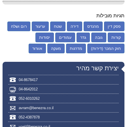
תגיות מובילות
פסק דין
מהנדס
דירה
שטח
ערעור
רום ושלח
קורות
גובה
גדר
עמודים
יסודות
חוק המכר (דירות)
מדרגות
מעקה
אוורור
יצירת קשר מהיר
04-8678417
04-8642012
052-6010262
avram@benezra.co.il
052-4387878
yoel@benezra.co.il