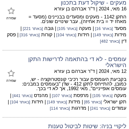
מעקים - שיקול דעת בתכנון
16 מאי, 2024
|
ד"ר אברהם בן עזרא
התקן 1142 - מעקים ומסעדים בבניינים (מסעד =
שמירה
מאחז יד = בית אחיזה), עבר שינויים שונים.
מסעד
| מעקה
| גובה
|
[באתר 16]
[באתר 105]
[באתר 221]
מידות
| חידות
| קורות
| פסק
[באתר 149]
[באתר 104]
[באתר 316]
דין
[באתר 482]
עומסים - לא די בהתאמה לדרישות התקן
הישראלי
12 מאי, 2024
|
ד"ר אברהם בן עזרא
בקביעת העומסים עבור רכיבי קונסטרוקציה - יש,
שמירה
כמובן, להתייחס לתקן 412 - שדן "בעומסים במבנים:
עומסים אופייניים", מאי 1992, אך לא די בכך.
מעקה
| מרפסת
| מהנדס
|
[באתר 105]
[באתר 107]
[באתר 441]
תקן ישראלי
| מידות
| חידות
|
[באתר 85]
[באתר 149]
[באתר 104]
עמודים
| מדרגות
[באתר 241]
[באתר 114]
ליקויי בניה: שיטות לביטול טענות