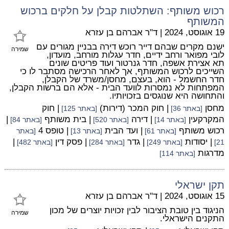
רכוש משותף: השתלטות קבלן על חלקים ברכוש
המשותף
19 אוגוסט, 2024
|
ד"ר אברהם בן עזרא
ישנם מקרים שבהם דייר רוכש דירה בבניין מגורים עם
שמירה
לובי מפואר ורחב ידיים, חדר עגלות מורחב, מועדון,
תא אצירת אשפה, חדר גנרטור ועוד פריטים שונים
השייכים לרכוש המשותף, אך לאחר הרכישה מסתבר לו כי
חדר החשמל - הוא, בעצם, מחסן/משרד של הקבלן,
המפתחות לא נמסרות לוועד הבית - אלא הם ברשות הקבלן,
והתחושה היא שנוגסים בזכויותיו.
מחסן
| חוק המכר (דירות)
| חוק
[באתר 36]
[באתר 125]
המקרקעין
| דירה
| בית משותף
|
[באתר 14]
[באתר 520]
[באתר 84]
רכוש משותף
| ועד הבית
| טופס 4
[באתר 61]
[באתר 13]
[באתר
| יסודות
| גדר
| פסק דין
|
21]
[באתר 249]
[באתר 284]
[באתר 482]
מדרגות
[באתר 114]
תקן ישראלי
15 אוגוסט, 2024
|
ד"ר אברהם בן עזרא
הניגוד בין טובת הציבור לבין זכויות יוצרים של מכון
שמירה
התקנים הישראלי.