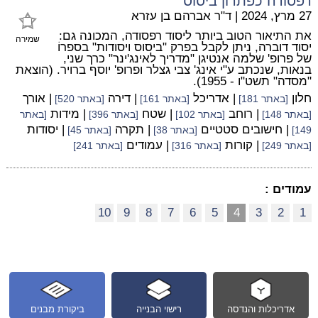
רפסודה כפתרון ביסוס
27 מרץ, 2024
|
ד"ר אברהם בן עזרא
את התיאור הטוב ביותר ליסוד רפסודה, המכונה גם:
שמירה
יסוד דוברה, ניתן לקבל בפרק "ביסוס ויסודות" בספרוֹ
של פרופ' שלמה אנטיגן "מדריך לאינג'ינר" כרך שני,
בנאות, שנכתב ע"י אינג' צבי גצלר ופרופ' יוסף ברויר. (הוצאת
"מסדה" תשט"ו - 1955).
חלון
| אדריכל
| דירה
| אורך
[באתר 181]
[באתר 161]
[באתר 520]
| רוחב
| שטח
| מידות
[באתר 148]
[באתר 102]
[באתר 396]
[באתר
| חישובים סטטיים
| תקרה
| יסודות
149]
[באתר 38]
[באתר 45]
| קורות
| עמודים
[באתר 249]
[באתר 316]
[באתר 241]
עמודים :
10
9
8
7
6
5
4
3
2
1
אדריכלות והנדסה
רישוי הבנייה
ביקורת מבנים