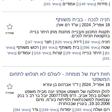
| מידות
| עמודים
[באתר 149]
[באתר 241]
חניה לנכה - בבית משותף
18 אפריל, 2024
|
עו"ד רם אורן
תקנות התכנון והבנייה מתנות מתן היתר בנייה
שמירה
בהקצאת חניות לנכים.
חניה
| דירה
| חצר
|
[באתר 66]
[באתר 520]
[באתר 47]
שטח
| בית משותף
| רכוש משותף
[באתר 396]
[באתר 84]
[באתר
| היתר בנייה
| קורות
| עמודים
61]
[באתר 39]
[באתר 316]
[באתר
241]
חוות דעת של מומחה - לעולם לא תגלוש לתחום
המשפטי
18 אפריל, 2024
|
ד"ר אברהם בן עזרא
להלן החלטה של השופט אטדגי יונה מבית משפט
שמירה
השלום בתל אביב, ה"פ 200777/05 יובל בר דב נ' בנק
עצמאות למשכנתאות ולפיתוח בע"מ, מיום
19.10.2006, בעניין שבכותרת:
רום ושלח
| יסודות
| גדר
[באתר 355]
[באתר 249]
[באתר 284]