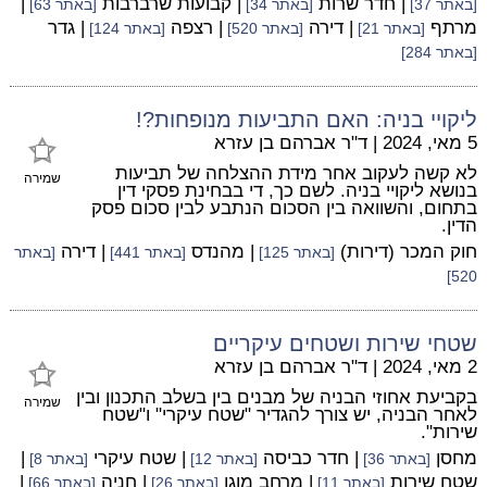
| חדר שרות
| קבועות שרברבות
|
[באתר 37]
[באתר 34]
[באתר 63]
מרתף
| דירה
| רצפה
| גדר
[באתר 21]
[באתר 520]
[באתר 124]
[באתר 284]
ליקויי בניה: האם התביעות מנופחות?!
5 מאי, 2024
|
ד"ר אברהם בן עזרא
לא קשה לעקוב אחר מידת ההצלחה של תביעות
שמירה
בנושא ליקויי בניה. לשם כך, די בבחינת פסקי דין
בתחום, והשוואה בין הסכום הנתבע לבין סכום פסק
הדין.
חוק המכר (דירות)
| מהנדס
| דירה
[באתר 125]
[באתר 441]
[באתר
520]
שטחי שירות ושטחים עיקריים
2 מאי, 2024
|
ד"ר אברהם בן עזרא
בקביעת אחוזי הבניה של מבנים בין בשלב התכנון ובין
שמירה
לאחר הבניה, יש צורך להגדיר "שטח עיקרי" ו"שטח
שירות".
מחסן
| חדר כביסה
| שטח עיקרי
|
[באתר 36]
[באתר 12]
[באתר 8]
שטח שירות
| מרחב מוגן
| חניה
|
[באתר 11]
[באתר 26]
[באתר 66]