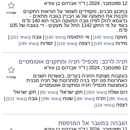
12 ספטמבר, 2024
|
ד"ר אברהם בן עזרא
בתכנון מבנים, מקפידים לשמור על הוראות התקנים
שמירה
ולבנות את המעקה של גג הבניין בגובה מתאים -
כדוגמא להלן לפיה גובה המעקה הבנוי הוא 140 ס"מ
בעוד על פי התקן 1142 החל על מעקים - די בגובה של 105
ס"מ.
מעקה
| אי התאמה
| גובה
|
[באתר 105]
[באתר 160]
[באתר 221]
מידות
| רצפה
| יסודות
[באתר 149]
[באתר 124]
[באתר 249]
חניה לרכב: מכפילי חניה ומתקנים אוטומטיים
12 ספטמבר, 2024
|
ד"ר אברהם בן עזרא
בעקבות מצוקת החניה בערים, בעשרות השנים
שמירה
האחרונות פנו יזמי בניה לפתרונות של חניה מכנית
באמצעות מכפילי חניה ומתקנים אוטומטיים.
רום ושלח
| תקן ישראלי
| תקן ישראלי
[באתר 355]
[באתר 95]
| חניה
| שטח
| גובה
|
[באתר 85]
[באתר 66]
[באתר 396]
[באתר 221]
רצפה
[באתר 124]
הגבהה במעבר אל המרפסת
11 ספטמבר, 2024
|
ד"ר אברהם בן עזרא