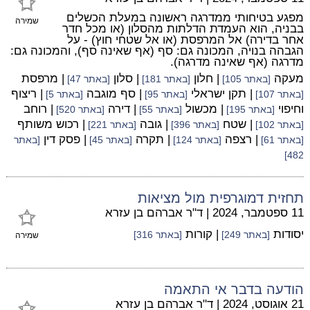
מפגע בטיחותי ממדרגה ראשונה במעלת הכשלים
שמירה
בבניה, הוא העמדת הדלתות מהסלון (או מכל חדר
אחר בדירה) אל המרפסת (או אל שטחי חוץ) - על
הגבהה בנויה, המכונה גם: סף (אף שאינה סף), והמכונה גם:
מדרגה (אף שאינה מדרגה).
מעקה
| חלון
| סלון
| מרפסת
[באתר 105]
[באתר 181]
[באתר 47]
| תקן ישראלי
| סף מוגבה
| ריצוף
[באתר 107]
[באתר 95]
[באתר 5]
וחיפוי
| מכשול
| דירה
| רוחב
[באתר 195]
[באתר 55]
[באתר 520]
| שטח
| גובה
| רכוש משותף
[באתר 102]
[באתר 396]
[באתר 221]
| רצפה
| תקרה
| פסק דין
[באתר 61]
[באתר 124]
[באתר 45]
[באתר
482]
תחזית דמוגרפית מול מציאות
11 ספטמבר, 2024
|
ד"ר אברהם בן עזרא
יסודות
| קורות
[באתר 249]
[באתר 316]
שמירה
הודעה בדבר אי התאמה
21 אוגוסט, 2024
|
ד"ר אברהם בן עזרא