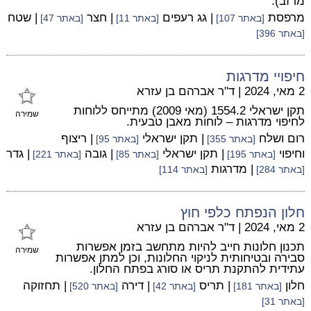
מרזב).
מרפסת
| גג רעפים
| חצר
| שטח
[באתר 107]
[באתר 11]
[באתר 47]
[באתר 396]
חיפויי מדרגות
2 מאי, 2024
|
ד"ר אברהם בן עזרא
תקן ישראלי 1554.2 (מאי 2009) מתייחס ללוחות
שמירה
לחיפוי מדרגות – לוחות מאבן טבעית.
רום ושלח
| תקן ישראלי
| ריצוף
[באתר 355]
[באתר 95]
וחיפוי
| תקן ישראלי
| גובה
| גדר
[באתר 195]
[באתר 85]
[באתר 221]
| מדרגות
[באתר 284]
[באתר 114]
חלון הנפתח כלפי חוץ
2 מאי, 2024
|
ד"ר אברהם בן עזרא
תכנון חלונות חייב להיות מתחשב בזמן אפשרות
שמירה
סבירה ובטיחותית לניקוי החלונות, וכן למתן אפשרות
עתידית להתקנת תריס או סורג בפתח החלון.
חלון
| תריס
| דירה
| תחזוקה
[באתר 181]
[באתר 42]
[באתר 520]
[באתר 31]