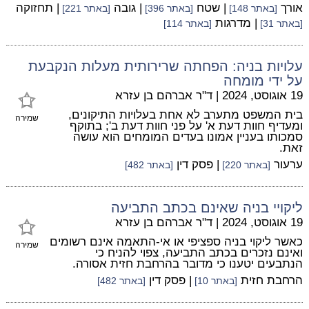
אורך
| שטח
| גובה
| תחזוקה
[באתר 148]
[באתר 396]
[באתר 221]
| מדרגות
[באתר 31]
[באתר 114]
עלויות בניה: הפחתה שרירותית מעלות הנקבעת
על ידי מומחה
19 אוגוסט, 2024
|
ד"ר אברהם בן עזרא
בית המשפט מתערב לא אחת בעלויות התיקונים,
שמירה
ומעדיף חוות דעת א' על פני חוות דעת ב'; בתוקף
סמכותו בעניין אמונו בעדים המומחים הוא עושה
זאת.
ערעור
| פסק דין
[באתר 220]
[באתר 482]
ליקויי בניה שאינם בכתב התביעה
19 אוגוסט, 2024
|
ד"ר אברהם בן עזרא
כאשר ליקוי בניה ספציפי או אי-התאמה אינם רשומים
שמירה
ואינם נזכרים בכתב התביעה, צפוי להניח כי
הנתבעים יטענו כי מדובר בהרחבת חזית אסורה.
הרחבת חזית
| פסק דין
[באתר 10]
[באתר 482]