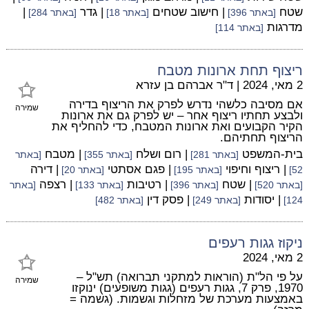
שטח
| חישוב שטחים
| גדר
|
[באתר 396]
[באתר 18]
[באתר 284]
מדרגות
[באתר 114]
ריצוף תחת ארונות מטבח
2 מאי, 2024
|
ד"ר אברהם בן עזרא
אם מסיבה כלשהי נדרש לפרק את הריצוף בדירה
שמירה
ולבצע תחתיו ריצוף אחר – יש לפרק גם את ארונות
הקיר הקבועים ואת ארונות המטבח, כדי להחליף את
הריצוף תחתיהם.
בית-המשפט
| רום ושלח
| מטבח
[באתר 281]
[באתר 355]
[באתר
| ריצוף וחיפוי
| פגם אסתטי
| דירה
52]
[באתר 195]
[באתר 20]
| שטח
| רטיבות
| רצפה
[באתר 520]
[באתר 396]
[באתר 133]
[באתר
| יסודות
| פסק דין
124]
[באתר 249]
[באתר 482]
ניקוז גגות רעפים
2 מאי, 2024
על פי הל"ת (הוראות למתקני תברואה) תש"ל –
שמירה
1970, פרק 7, גגות רעפים (גגות משופעים) ינוקזו
באמצעות מערכת של מזחלות וגשמות. (גשמה =