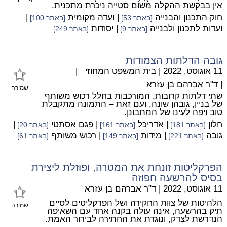
אין בבקשת ההקלה משום סטייה ניכרת מתכנית.
חוק התכנון והבנייה
| ועדה מקומית
|
[באתר 53]
[באתר 100]
ועדות לתכנון ולבנייה
| יסודות
[באתר 9]
[באתר 249]
גובה הדלתות הצמודות
11 אוגוסט, 2022
|
בית המשפט המחוזי
|
|
ד"ר אברהם בן עזרא
שמירה
שתי דלתות קרובות, המורכבות בחלל רכוש משותף
של בניין, גובהן שונה, ועם זאת – התמונה מתקבלת
טוב ויפה לעינו של המתבונן.
חלון
| אדריכל
| פגם אסתטי
|
[באתר 181]
[באתר 161]
[באתר 20]
גובה
| מידות
| רכוש משותף
[באתר 221]
[באתר 149]
[באתר 61]
הפרקליטות זונחת את המטרה, ופוזלת ליצירת
בסיס להרשעה חפוזה
11 אוגוסט, 2022
|
ד"ר אברהם בן עזרא
הלהיטות של צוות החקירה ושל הפרקליטים לסיים
שמירה
תיק בהרשעה, אינה עולה בקנה אחד עם השאיפה
הנדרשת לצדק, ונוגדת את החתירה לבירור האמת.