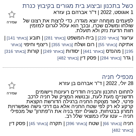
כשל בתכנון וביצוע בית מגורים בקיבוץ כנרת
1 אוגוסט, 2022
|
ד"ר אברהם בן עזרא
לפעמים מומחה יוצא מגדרו, כדי לרצות את רצונו של
שמירה
שולחו ומשלם שכרו, ובכך הוא עלול לגרום למזמין
חוות הדעת נזק ולא תועלת.
ערעור
| בית-המשפט
| תובע
|
[באתר 220]
[באתר 281]
[באתר 141]
אתיקה
| רום ושלח
| ריצוף וחיפוי
[באתר 55]
[באתר 355]
[באתר
| מהנדס
| יסודות
| קורות
195]
[באתר 441]
[באתר 249]
[באתר 316]
| גדר
| פסק דין
[באתר 284]
[באתר 482]
מכפילי חניה
28 יולי, 2022
|
ד"ר אברהם בן עזרא
לתחום התכנון והבניה חודרים רעיונות ויישומים
שמירה
חדשניים מעת לעת, ובנושא המציק של חניה לרכב
פרטי, לאור מצוקת החניה ברגילה הדורשת הקצאת
קרקע לא רק לפי שטח החניה אלא גם דרכי גישה ואפשרויות
תמרון בבטיחות, כשגילו יזמי בניה את ה"פתרון" של מכפילי
חניה – עטו עליו כמוצאי שלל רב.
חניה
| שטח
| תקרה
| פסק דין
[באתר 66]
[באתר 396]
[באתר 45]
[באתר 482]