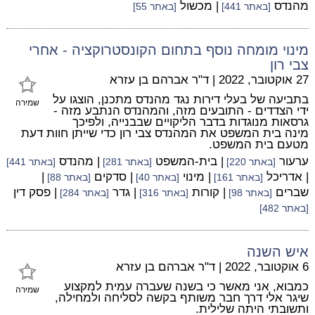
מהנדס
| מכשול
[באתר 441]
[באתר 55]
מינוי מומחה נוסף בתחום הקונסטרוקציה - אחרי
צבי רון
27 אוקטובר, 2022
|
ד"ר אברהם בן עזרא
בתביעה של בעלי דירות נגד מהנדס מתכנן, הוצגו על
שמירה
ידי הצדדים - התובעים מזה, והמהנדס הנתבע מזה -
גרסאות מנוגדות בדבר הליקויים שבבנייה, ולפיכך
מינה בית המשפט את המהנדס צבי רון כדי שייתן חוות דעת
מטעם בית המשפט.
ערעור
| בית-המשפט
| מהנדס
[באתר 220]
[באתר 281]
[באתר 441]
| אדריכל
| מינוי
| סדקים
|
[באתר 161]
[באתר 40]
[באתר 88]
שברים
| קורות
| גדר
| פסק דין
[באתר 98]
[באתר 316]
[באתר 284]
[באתר 482]
איש השנה
6 אוקטובר, 2022
|
ד"ר אברהם בן עזרא
כמבוא, אני מאשר כי בשנה שעברה עמית למקצוע
שמירה
שיגר אלי דרך חבר משותף בקשה לסליחה ולמחילה,
ותשובתי היתה שלילית.