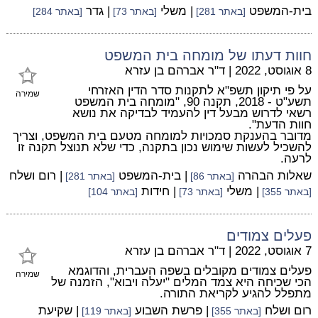
בית-המשפט
| משלי
| גדר
[באתר 281]
[באתר 73]
[באתר 284]
חוות דעתו של מומחה בית המשפט
8 אוגוסט, 2022
|
ד"ר אברהם בן עזרא
על פי תיקון תשפ"א לתקנות סדר הדין האזרחי
שמירה
תשע"ט - 2018, תקנה 90, "מומחה בית המשפט
רשאי לדרוש מבעל דין להעמיד לבדיקה את נושא
חוות הדעת".
מדובר בהענקת סמכויות למומחה מטעם בית המשפט, וצריך
להשכיל לעשות שימוש נכון בתקנה, כדי שלא תנוצל תקנה זו
לרעה.
שאלות הבהרה
| בית-המשפט
| רום ושלח
[באתר 86]
[באתר 281]
| משלי
| חידות
[באתר 355]
[באתר 73]
[באתר 104]
פעלים צמודים
7 אוגוסט, 2022
|
ד"ר אברהם בן עזרא
פעלים צמודים מקובלים בשפה העברית, והדוגמא
שמירה
הכי שכיחה היא צמד המלים "יעלה ויבוא", הזמנה של
מתפלל להגיע לקריאת התורה.
רום ושלח
| פרשת השבוע
| שקיעת
[באתר 355]
[באתר 119]