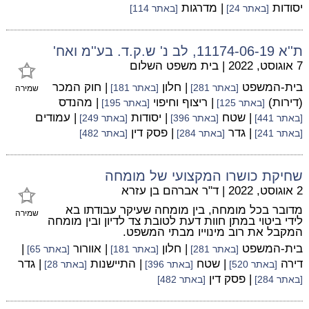
יסודות
| מדרגות
[באתר 24]
[באתר 114]
ת''א 11174-06-19, לב נ' ש.ק.ד. בע''מ ואח'
7 אוגוסט, 2022
|
בית משפט השלום
בית-המשפט
| חלון
| חוק המכר
[באתר 281]
[באתר 181]
שמירה
(דירות)
| ריצוף וחיפוי
| מהנדס
[באתר 125]
[באתר 195]
| שטח
| יסודות
| עמודים
[באתר 441]
[באתר 396]
[באתר 249]
| גדר
| פסק דין
[באתר 241]
[באתר 284]
[באתר 482]
שחיקת כושרו המקצועי של מומחה
2 אוגוסט, 2022
|
ד"ר אברהם בן עזרא
מדובר בכל מומחה, בין מומחה שעיקר עבודתו בא
שמירה
לידי ביטוי במתן חוות דעת לטובת צד לדיון ובין מומחה
המקבל את רוב מינוייו מבתי המשפט.
בית-המשפט
| חלון
| אוורור
|
[באתר 281]
[באתר 181]
[באתר 65]
דירה
| שטח
| התיישנות
| גדר
[באתר 520]
[באתר 396]
[באתר 28]
| פסק דין
[באתר 284]
[באתר 482]