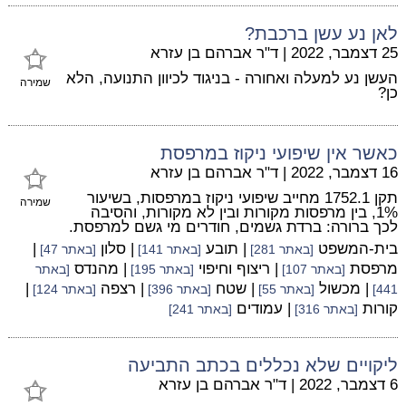
לאן נע עשן ברכבת?
25 דצמבר, 2022
|
ד"ר אברהם בן עזרא
העשן נע למעלה ואחורה - בניגוד לכיוון התנועה, הלא
שמירה
כן?
כאשר אין שיפועי ניקוז במרפסת
16 דצמבר, 2022
|
ד"ר אברהם בן עזרא
תקן 1752.1 מחייב שיפועי ניקוז במרפסות, בשיעור
שמירה
1%, בין מרפסות מקורות ובין לא מקורות, והסיבה
לכך ברורה: ברדת גשמים, חודרים מי גשם למרפסת.
בית-המשפט
| תובע
| סלון
|
[באתר 281]
[באתר 141]
[באתר 47]
מרפסת
| ריצוף וחיפוי
| מהנדס
[באתר 107]
[באתר 195]
[באתר
| מכשול
| שטח
| רצפה
|
441]
[באתר 55]
[באתר 396]
[באתר 124]
קורות
| עמודים
[באתר 316]
[באתר 241]
ליקויים שלא נכללים בכתב התביעה
6 דצמבר, 2022
|
ד"ר אברהם בן עזרא