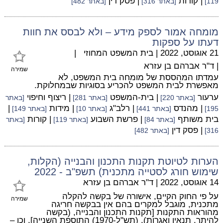
| קורות
| פסק דין
119]
[באתר 316]
[באתר 482]
מומחה אמור לספק מידע – ולא לבסס את חוות
דעתו על ספקות
21 אוגוסט, 2022
|
בית המשפט המחוזי
|
|
ד"ר אברהם בן עזרא
שמירה
עמדתו המהססת של מומחה בית המשפט, לא
מאפשרת לבית המשפט להכריע בסוגיות שבמחלוקת.
ערעור
| בית-המשפט
| ריצוף וחיפוי
[באתר 220]
[באתר 281]
[באתר
| מהנדס
| רלב"ג
| מידות
|
195]
[באתר 441]
[באתר 10]
[באתר 149]
בית משותף
| פרשת השבוע
| קורות
[באתר 84]
[באתר 119]
[באתר
| פסק דין
316]
[באתר 482]
הערות לטיוטת תקנות התכנון והבנייה (הקלות,
שימוש חורג לסטייה מתכנית) תשפ"ב - 2022
14 אוגוסט, 2022
|
ד"ר אברהם בן עזרא
על פי החוק הקיים, אישורה של בקשה להקלה
שמירה
מתכנית, מוגבל למקרים בהם אין בבקשה חריגה
מהוראות התקנות [תקנות התכנון והבנייה, (בקשה
להיתר, תנאיו ואגרות), (תש"ל-1970) התוספת השנייה], וכן –