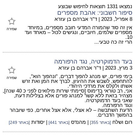
נמצאו 1331 תוצאות לחיפוש שבוצע
סיפור חשבוני: אהבת מספרים
8 אפריל, 2023
|
ד"ר אברהם בן עזרא
אין זה סוד שהמורה המדעי חובב מספרים, במיוחד
שמירה
מספרים שלמים, חיוביים, ונגישים לכול – מאחד ועד
10.
הרי זה כה טבעי...
בעד הדמוקרטיה, נגד הרפורמה
3 מרץ, 2023
|
ד"ר אברהם בן עזרא
בימי פורים, יש מנהג להפוך דברים, "ונהפוך הוא",
שמירה
להתחפש, לשבש את ההיגיון, לברך את המן ואת זרש
אשתו ולקלס את מרדכי היהודי.
אני, רב טוראי בדימוס [סיימתי שירות מילואים לפני כ 40 שנה],
מצהיר בזאת ללא קשר למנהג פורים אלא בצלילות דעת,
שאני בעד הדמוקרטיה.
ונגד הרפורמה.
הדעת השתבשה – לא אצלי, אלא אצל אחרים, כפי שיובהר
בהמשך הדברים.
רום ושלח
| מהנדס
| יסודות
[באתר 355]
[באתר 441]
[באתר 249]