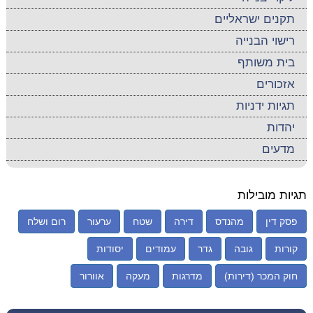
תקנים ישראליים
רישוי הבנייה
בית משותף
אזכורים
תגיות ידניות
יהדות
מדעים
תגיות מובילות
פסק דין
מהנדס
דירה
שטח
ערעור
רום ושלח
קורות
גובה
גדר
עמודים
יסודות
חוק המכר (דירות)
מדרגות
מעקה
אוורור