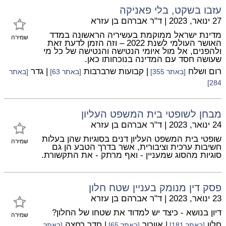
עזבו בשקט, בלי פאניקה
27 ינואר, 2023
|
ד"ר אברהם בן עזרא
מדינת ישראל ממוקמת בעשיריה הראשונה במדד
שמירה
האושר העולמי לשנת 2022 – וזה הזמן לדעת זאת
ולהפנים, אל מול איומי הנטישה והנטישה של כל מי
שעושה חסד עם המדינה בנוכחותו כאן.
רום ושלח
| קבועות שרברבות
| גדר
[באתר 355]
[באתר 63]
[באתר
284]
מבחן לשופטי בית המשפט העליון
24 ינואר, 2023
|
ד"ר אברהם בן עזרא
שופטי בית המשפט העליון דנים בסוגיות שהן בעלות
שמירה
חשיבות ערכית וציבורית, אשר בדרך הטבע הן גם
סוגיות מהסוג שמעניין - ואף מרתק - את התקשורת.
פסק דין מנומק בעניין שטח חלון
23 ינואר, 2023
|
ד"ר אברהם בן עזרא
דיון בנושא - כיצד יש למדוד את שטחו של החלון?
שמירה
חלון
| אוורור
| חדר רחצה
[באתר 181]
[באתר 65]
[באתר