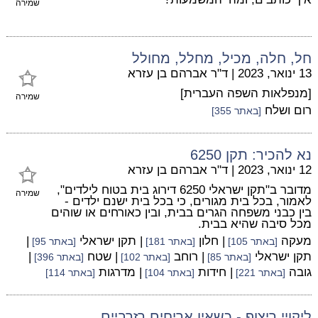
שמירה
חל, חלה, מכיל, מחלל, מחולל
13 ינואר, 2023
|
ד"ר אברהם בן עזרא
[מנפלאות השפה העברית]
שמירה
רום ושלח
[באתר 355]
נא להכיר: תקן 6250
12 ינואר, 2023
|
ד"ר אברהם בן עזרא
מדובר ב"תקן ישראלי 6250 דירוג בית בטוח לילדים",
שמירה
לאמור, בכל בית מגורים, כי בכל בית ישנם ילדים -
בין כבני משפחה הגרים בבית, ובין כאורחים או שוהים
מכל סיבה שהיא בבית.
מעקה
| חלון
| תקן ישראלי
|
[באתר 105]
[באתר 181]
[באתר 95]
תקן ישראלי
| רוחב
| שטח
|
[באתר 85]
[באתר 102]
[באתר 396]
גובה
| חידות
| מדרגות
[באתר 221]
[באתר 104]
[באתר 114]
ליקויי ריצוף - כשאין אריחים רזרביים