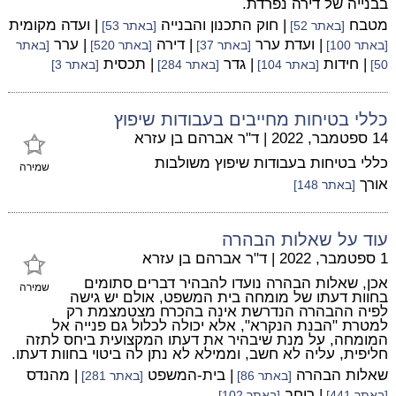
בבנייה של דירה נפרדת.
מטבח
| חוק התכנון והבנייה
| ועדה מקומית
[באתר 52]
[באתר 53]
| ועדת ערר
| דירה
| ערר
[באתר 100]
[באתר 37]
[באתר 520]
[באתר
| חידות
| גדר
| תכסית
50]
[באתר 104]
[באתר 284]
[באתר 3]
כללי בטיחות מחייבים בעבודות שיפוץ
14 ספטמבר, 2022
|
ד"ר אברהם בן עזרא
כללי בטיחות בעבודות שיפוץ משולבות
שמירה
אורך
[באתר 148]
עוד על שאלות הבהרה
1 ספטמבר, 2022
|
ד"ר אברהם בן עזרא
אכן, שאלות הבהרה נועדו להבהיר דברים סתומים
שמירה
בחוות דעתו של מומחה בית המשפט, אולם יש גישה
לפיה ההבהרה הנדרשת אינה בהכרח מצטמצמת רק
למטרת "הבנת הנקרא", אלא יכולה לכלול גם פנייה אל
המומחה, על מנת שיבהיר את דעתו המקצועית ביחס לתזה
חליפית, עליה לא חשב, וממילא לא נתן לה ביטוי בחוות דעתו.
שאלות הבהרה
| בית-המשפט
| מהנדס
[באתר 86]
[באתר 281]
| רוחב
[באתר 441]
[באתר 102]