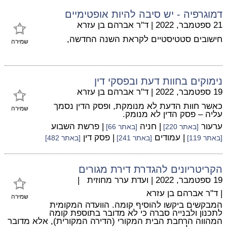
דמוגרפיה - יש סיבה להיות אופטימיים
21 ספטמבר, 2022
|
ד"ר אברהם בן עזרא
חישובים סטטיסטיים לקראת השנה החדשה,
שמירה
נימוקים בחוות דעת ובפסקי דין
19 ספטמבר, 2022
|
ד"ר אברהם בן עזרא
כאשר חוות הדעת לא מנומקת, ופסק הדין נסמך
שמירה
עליה – פסק הדין לא מנומק.
ערעור
| חניה
| פרשת השבוע
[באתר 220]
[באתר 66]
| עמודים
| פסק דין
[באתר 119]
[באתר 241]
[באתר 482]
הקריטריונים להגדרת דירת מגורים
19 ספטמבר, 2022
|
ועדת ערר מחוזית
|
|
ד"ר אברהם בן עזרא
שמירה
המבקשים ביקשו להוסיף קומה. הוועדה המקומית
לתכנון ולבנייה סברה כי לא מדובר בתוספת קומה
המהווה הרחבת הבית המקורי (הדירה המקורית), אלא מדובר