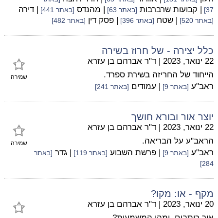
| קבועות שרברבות
| מהנדס
| דירה
37]
[באתר 63]
[באתר 441]
| שטח
| פסק דין
[באתר 520]
[באתר 396]
[באתר 482]
כלל יצירה - של חרוז בשירה
22 ינואר, 2023
|
ד"ר אברהם בן עזרא
הייחוד של החריזה בשירת ספרד.
שמירה
ראב"ע
| עמודים
[באתר 9]
[באתר 241]
יוצר אור ובורא חושך
22 ינואר, 2023
|
ד"ר אברהם בן עזרא
הראב"ע על הבריאה.
שמירה
ראב"ע
| פרשת השבוע
| גדר
[באתר 9]
[באתר 119]
[באתר
284]
מקף - או: מקו?
20 ינואר, 2023
|
ד"ר אברהם בן עזרא
איך כותבים, ומהי המשמעות?