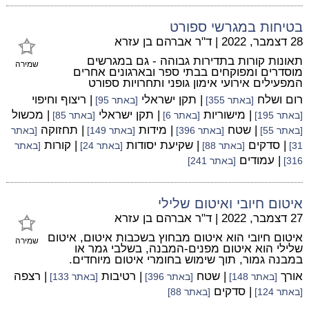
בטיחות במגרשי ספורט
28 דצמבר, 2022
|
ד"ר אברהם בן עזרא
תאונות קורות בתדירות גבוהה - גם במגרשים
שמירה
מוסדרים ומפוקחים בבתי ספר ובארגונים אחרים
המפעילים אירועי אימון גופני ותחרויות ספורט
רום ושלח
| תקן ישראלי
| ריצוף וחיפוי
[באתר 355]
[באתר 95]
| מישוריות
| תקן ישראלי
| מכשול
[באתר 195]
[באתר 6]
[באתר 85]
| שטח
| מידות
| תחזוקה
[באתר 55]
[באתר 396]
[באתר 149]
[באתר
| סדקים
| שקיעת יסודות
| קורות
31]
[באתר 88]
[באתר 24]
[באתר
| עמודים
316]
[באתר 241]
איטום חיובי ואיטום שלילי
27 דצמבר, 2022
|
ד"ר אברהם בן עזרא
איטום חיובי הוא איטום מבחוץ בשכבות איטום, איטום
שמירה
שלילי הוא איטום מפנים-המבנה, בשלבי גמר או
במבנה גמור, תוך שימוש בחומרי איטום מיוחדים.
אורך
| שטח
| רטיבות
| רצפה
[באתר 148]
[באתר 396]
[באתר 133]
| סדקים
[באתר 124]
[באתר 88]