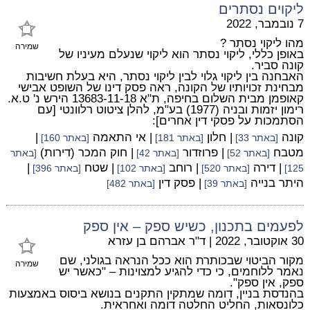
ליקוים נסתרים
7 נובמבר, 2022
מהו ליקוי נסתר ?
שמירה
באופן כללי, ליקוי נסתר הוא ליקוי שנעלם מעיניו של
קונה סביר.
האבחנה בין ליקוי גלוי לבין ליקוי נסתר, היא בעלת חשיבות
מבחינת זכויותיו של הקונה, ראה פסק דינו של השופט אבישי
קאופמן מבית השלום בחיפה, ת"א 13683-11-18 הירש נ' ט.א.
רימון יזמות ובניה (1977) בע"מ, להלן ציטוט רלוונטי [עם
הסתמכות על פסקי דין אחרים]:
קונה
| חלון
| אי התאמה
|
[באתר 33]
[באתר 181]
[באתר 160]
מטבח
| פרוזדור
| חוק המכר (דירות)
[באתר 52]
[באתר 42]
[באתר
| דירה
| רוחב
| שטח
|
125]
[באתר 520]
[באתר 102]
[באתר 396]
היתר בנייה
| פסק דין
[באתר 39]
[באתר 482]
לפעמים בתכנון, כשיש ספק – אין ספק
30 אוקטובר, 2022
|
ד"ר אברהם בן עזרא
מקור הביטוי שבכותרת הוא ככל הנראה בגולני, שם
שמירה
נאמר ללוחמים, כי כדי להגיע למצוינות – "כאשר יש
ספק, אין ספק".
בהנדסת בניין, דומה שמתקין התקנים בנושא ביסוס באמצעות
כלונסאות, החליט החלטה דומה ואחראית.