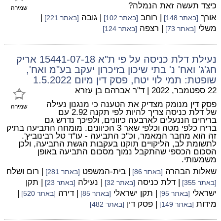
כיצד תעשה זאת הנמלה?
שמירה
אורך
| רוחב
| גובה
|
[באתר 148]
[באתר 102]
[באתר 221]
משלי
| רצפה
[באתר 73]
[באתר 124]
נעילת דלת כניסה על פי ת"א 15441-07-18 אריק
חג'ג' ואח' נ' בתי שיכון בזיכרון יעקב בע"מ ואח',
שופטת: תמי לוי יטח, פסק דין מיום 1.5.2022
22 ספטמבר, 2022
|
ד"ר אברהם בן עזרא
פסק דין מנומק מצדיק את הטענה כי מנגנון נעילה
שמירה
של דלת כניסה צריך להיות לפי תקנה 2.92 עם
בריחים הננעלים לארבעה כיוונים, ולפיכך נדרש גם
בריח כלפי מטה וכלפי שאר 3 הכיוונים. מומחה התביעה בתיק
זה הוא מחבר המאמר, וכ"כ התביעה - עו"ד טל רבינוביץ'.
לתשומת לב, הליקויים תוקנו בעקבות הגשת התביעה, ולכן
הסכום הכספי שהתקבל נמוך מסכום התביעה באופן
משמעותי.
שאלות הבהרה
| בית-המשפט
| רום ושלח
[באתר 86]
[באתר 281]
| דלת כניסה
| נעילה
| תקן
[באתר 355]
[באתר 32]
[באתר 23]
ישראלי
| תקן ישראלי
| דירה
|
[באתר 95]
[באתר 85]
[באתר 520]
מידות
| פסק דין
[באתר 149]
[באתר 482]