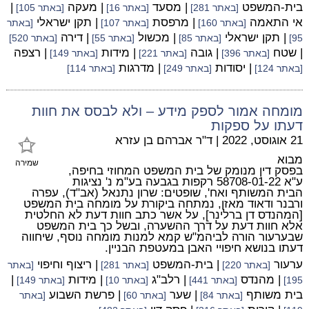
בית-המשפט
| מסעד
| מעקה
|
[באתר 281]
[באתר 16]
[באתר 105]
אי התאמה
| מרפסת
| תקן ישראלי
[באתר 160]
[באתר 107]
[באתר
| תקן ישראלי
| מכשול
| דירה
95]
[באתר 85]
[באתר 55]
[באתר 520]
| שטח
| גובה
| מידות
| רצפה
[באתר 396]
[באתר 221]
[באתר 149]
| יסודות
| מדרגות
[באתר 124]
[באתר 249]
[באתר 114]
מומחה אמור לספק מידע – ולא לבסס את חוות
דעתו על ספקות
21 אוגוסט, 2022
|
ד"ר אברהם בן עזרא
מבוא
שמירה
בפסק דין מנומק של בית המשפט המחוזי בחיפה,
ע"א 58708-01-22 רקפות בגבעה בע"מ נ' נציגות
הבית המשותף ואח', שופטים: שרון נתנאל (אב"ד), עפרה
ורבנר ודאוד מאזן, נמתחה ביקורת על מומחה בית המשפט
[המהנדס דן ברלינר], על אשר כתב חוות דעת לא החלטית
אלא חוות דעת על דרך ההשערה, ובשל כך בית המשפט
שבערעור הורה לביהמ"ש קמא למנות מומחה נוסף, שיחווה
דעתו בנושא חיפויי האבן במעטפת הבניין.
ערעור
| בית-המשפט
| ריצוף וחיפוי
[באתר 220]
[באתר 281]
[באתר
| מהנדס
| רלב"ג
| מידות
|
195]
[באתר 441]
[באתר 10]
[באתר 149]
בית משותף
| שער
| פרשת השבוע
[באתר 84]
[באתר 60]
[באתר