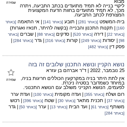
מבוא
שמירה
ליקויי בנייה לא תמיד מתועדים בכתב התביעה, ויתרה
מכך, לא תמיד מתועדים בחוות הדעת המקצועית
המצורפת לכתב התביעה.
בית-המשפט
| תובע
| אי התאמה
[באתר 281]
[באתר 141]
[באתר
| תקנות התכנון והבנייה (בקשה להיתר, תנאיו ואגרות)
160]
| דירה
| סדקים
| שברים
[באתר 22]
[באתר 520]
[באתר 88]
[באתר
| יסודות
| קורות
| גדר
|
98]
[באתר 249]
[באתר 316]
[באתר 284]
פסק דין
[באתר 482]
נושא הקניין ונושא התכנון שלובים זה בזה
25 נובמבר, 2022
|
ד"ר אברהם בן עזרא
אין לתת היתר בניה במקרקעין הכוללים חריגות בניה,
שמירה
במיוחד כשמדובר בסטיה ניכרת.
לפעמים, הנושא הקנייני משולב עם הנושא התכנוני.
רום ושלח
| ועדה מקומית
| ועדת ערר
[באתר 355]
[באתר 100]
| תכנית מתאר
| שטח
| רכוש
[באתר 37]
[באתר 30]
[באתר 396]
משותף
| ועד הבית
| ערר
| גדר
[באתר 61]
[באתר 13]
[באתר 50]
[באתר 284]