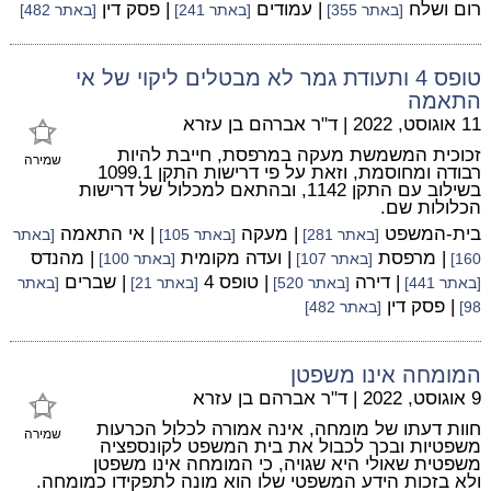
רום ושלח
| עמודים
| פסק דין
[באתר 355]
[באתר 241]
[באתר 482]
טופס 4 ותעודת גמר לא מבטלים ליקוי של אי
התאמה
11 אוגוסט, 2022
|
ד"ר אברהם בן עזרא
זכוכית המשמשת מעקה במרפסת, חייבת להיות
שמירה
רבודה ומחוסמת, וזאת על פי דרישות התקן 1099.1
בשילוב עם התקן 1142, ובהתאם למכלול של דרישות
הכלולות שם.
בית-המשפט
| מעקה
| אי התאמה
[באתר 281]
[באתר 105]
[באתר
| מרפסת
| ועדה מקומית
| מהנדס
160]
[באתר 107]
[באתר 100]
| דירה
| טופס 4
| שברים
[באתר 441]
[באתר 520]
[באתר 21]
[באתר
| פסק דין
98]
[באתר 482]
המומחה אינו משפטן
9 אוגוסט, 2022
|
ד"ר אברהם בן עזרא
חוות דעתו של מומחה, אינה אמורה לכלול הכרעות
שמירה
משפטיות ובכך לכבול את בית המשפט לקונספציה
משפטית שאולי היא שגויה, כי המומחה אינו משפטן
ולא בזכות הידע המשפטי שלו הוא מונה לתפקידו כמומחה.