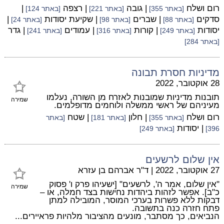
רום ושלח
| גובה
| רצפה
|
[באתר 355]
[באתר 221]
[באתר 124]
סדקים
| שברים
| שקיעת יסודות
|
[באתר 88]
[באתר 98]
[באתר 24]
יסודות
| קורות
| עמודים
| גדר
[באתר 249]
[באתר 316]
[באתר 241]
[באתר 284]
מדיניות חסרת תבונה
28 אוקטובר, 2022
תובנות מדיניות שמובנות לאזרח מן השורה, נעלמו
שמירה
מעיניהם של ראשי ממשלה ולוחמים מדופלמים.
רום ושלח
| חלון
| שטח
[באתר 355]
[באתר 181]
[באתר
| יסודות
396]
[באתר 249]
אין שלום לרשעים
27 אוקטובר, 2022
|
ד"ר אברהם בן עזרא
"אין שלום, אמר ה', לרשעים" [ישעיהו פרק ו' פסוק
שמירה
כ"ב]. אפשר לזהות ביהדות נחישות בצד חמלה, או –
דבקות ללא פשרות בערכי המוסר, המובילה למתן
פתח חזרה כנה בתשובה.
הנביאים, כך מסתבר, מונעים מהציבור מלהיות פראיירים...