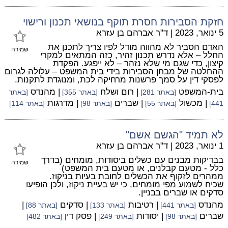
חזקת הסבירות חסרת תוקף בנושאי תכנון ורישוי
5 ינואר, 2023
|
ד"ר אברהם בן עזרא
האדם הסביר לא מהווה מודל לפיו צריך לתכנן את
שמירה
החלל – אלא נדרש תכנון זהיר, כזה המתאים למקרי
קיצון, כדי שגם מי שלא נזהר – לא ייפגע. הפקדת
ההחלטה של מבחן הסבירות בידי בית המשפט – עלולה לגרום
לפסקי דין על סמך פרשנות מרחיקה לכת, ומנוגדת לתקנות.
בית-המשפט
| רום ושלח
| מהנדס
[באתר 281]
[באתר 355]
[באתר
| מכשול
| שברים
| מדרגות
441]
[באתר 55]
[באתר 98]
[באתר 114]
לא תמיד "הגשם אשם"
1 ינואר, 2023
|
ד"ר אברהם בן עזרא
בבדיקות מבנים עם כשלים ביסודות, מומחים (בדרך
שמירה
כלל - מטעם קבלנים, או מטעם בית המשפט)
ממהרים לזקוף את הכשלים לחובת בעיות בניקוז.
שכיח לשמוע מפי מומחים, כי יש בעיית ניקוז, ולכן הופיעו
סדקים או שברים בבניין.
מהנדס
| רטיבות
| סדקים
|
[באתר 441]
[באתר 133]
[באתר 88]
שברים
| יסודות
| פסק דין
[באתר 98]
[באתר 249]
[באתר 482]