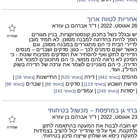
אחריות לטווח ארוך
26 אוגוסט, 2022
|
ד"ר אברהם בן עזרא
יש ובגלל כשל בתכנון קונסטרוקציות, בניין מגורים
שמירה
הופך להיות בהדרגה למבנה מסוכן. לא תמיד מובן
לדיירי הבית כי הם מתגוררים במבנה מסוכן, וגם
כאשר ישנם סימנים לכך – כגון: סדקים ושברים – מנסים
הדיירים לתקן ואף להסתיר את הסדקים מסיבות שונות - כי
הסיכון לא נראה להם ממשי, כי הם מתכוונים למכור את
הדירה, כי הם מעוניינים לשמר את ערכה של הדירה בשוק
הנדל"ן, ועוד.
מהנדס
| דירה
| התיישנות
|
[באתר 441]
[באתר 520]
[באתר 28]
פרשת השבוע
| סדקים
| שברים
[באתר 119]
[באתר 88]
[באתר 98]
| יסודות
| עמודים
[באתר 249]
[באתר 241]
ברזי גן במרפסת – מכשול בטיחותי
23 אוגוסט, 2022
|
ד"ר אברהם בן עזרא
יש חובה לבנות את המעקה בהתאמה לתקן
שמירה
ולתקנות, אף על פי שהדייר יכול להציב בצמידות
למעקה כיסא או שולחן שייצרו סיכון בטיחותי.