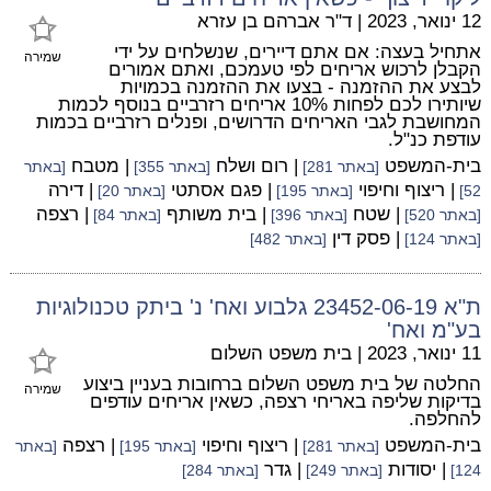
12 ינואר, 2023
|
ד"ר אברהם בן עזרא
אתחיל בעצה: אם אתם דיירים, שנשלחים על ידי
שמירה
הקבלן לרכוש אריחים לפי טעמכם, ואתם אמורים
לבצע את ההזמנה - בצעו את ההזמנה בכמויות
שיותירו לכם לפחות 10% אריחים רזרביים בנוסף לכמות
המחושבת לגבי האריחים הדרושים, ופנלים רזרביים בכמות
עודפת כנ"ל.
בית-המשפט
| רום ושלח
| מטבח
[באתר 281]
[באתר 355]
[באתר
| ריצוף וחיפוי
| פגם אסתטי
| דירה
52]
[באתר 195]
[באתר 20]
| שטח
| בית משותף
| רצפה
[באתר 520]
[באתר 396]
[באתר 84]
| פסק דין
[באתר 124]
[באתר 482]
ת"א 23452-06-19 גלבוע ואח' נ' ביתק טכנולוגיות
בע"מ ואח'
11 ינואר, 2023
|
בית משפט השלום
החלטה של בית משפט השלום ברחובות בעניין ביצוע
שמירה
בדיקות שליפה באריחי רצפה, כשאין אריחים עודפים
להחלפה.
בית-המשפט
| ריצוף וחיפוי
| רצפה
[באתר 281]
[באתר 195]
[באתר
| יסודות
| גדר
124]
[באתר 249]
[באתר 284]