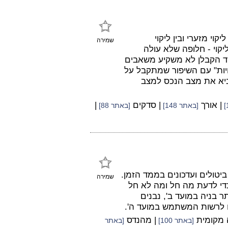
קוי מזערי ובין ליקוי
שמירה
וי - חלופה שלא עולה
חד הקבלן לא משקיע משאבים
לחיות" עם השיפור שמתקבל על
ביא את מצב הנכס למצב
| אורך
| סדקים
|
[באתר 148]
[באתר 88]
ביטולים ועדכונים בממד הזמן.
שמירה
כדי לדעת מה חל ומה לא חל
ר בניה במועד ב', נבנים
ים לרשות המשתמש במועד ה'.
ה מקומית
| מהנדס
[באתר 100]
[באתר