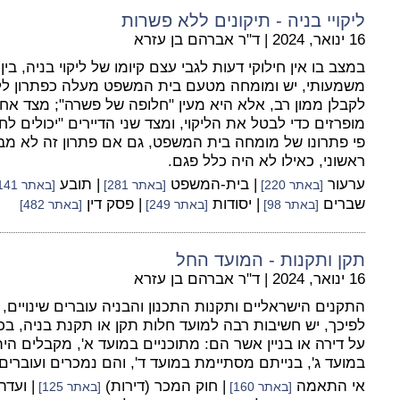
ליקויי בניה - תיקונים ללא פשרות
16 ינואר, 2024
|
ד"ר אברהם בן עזרא
במצב בו אין חילוקי דעות לגבי עצם קיומו של ליקוי בניה, בין לי
משמעותי, יש ומומחה מטעם בית המשפט מעלה כפתרון לליק
לקבלן ממון רב, אלא היא מעין "חלופה של פשרה"; מצד א
מופרזים כדי לבטל את הליקוי, ומצד שני הדיירים "יכולים 
פי פתרונו של מומחה בית המשפט, גם אם פתרון זה לא מ
ראשוני, כאילו לא היה כלל פגם.
ערעור
| בית-המשפט
| תובע
[באתר 220]
[באתר 281]
[באתר 141]
שברים
| יסודות
| פסק דין
[באתר 98]
[באתר 249]
[באתר 482]
תקן ותקנות - המועד החל
16 ינואר, 2024
|
ד"ר אברהם בן עזרא
התקנים הישראליים ותקנות התכנון והבניה עוברים שינויים, 
לפיכך, יש חשיבות רבה למועד חלות תקן או תקנת בניה, ב
על דירה או בניין אשר הם: מתוכניים במועד א', מקבלים הית
במועד ג', בנייתם מסתיימת במועד ד', והם נמכרים ועובר
אי התאמה
| חוק המכר (דירות)
| ועד
[באתר 160]
[באתר 125]