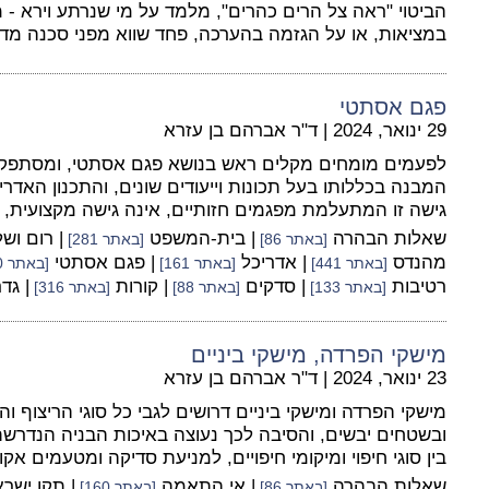
הביטוי "ראה צל הרים כהרים", מלמד על מי שנרתע וירא - 
במציאות, או על הגזמה בהערכה, פחד שווא מפני סכנה מד
פגם אסתטי
29 ינואר, 2024
|
ד"ר אברהם בן עזרא
לפעמים מומחים מקלים ראש בנושא פגם אסתטי, ומסתפקי
המבנה בכללותו בעל תכונות וייעודים שונים, והתכנון האדר
גישה זו המתעלמת מפגמים חזותיים, אינה גישה מקצועית, 
שאלות הבהרה
| בית-המשפט
| רום וש
[באתר 86]
[באתר 281]
מהנדס
| אדריכל
| פגם אסתטי
[באתר 441]
[באתר 161]
[באתר 20]
רטיבות
| סדקים
| קורות
| גד
[באתר 133]
[באתר 88]
[באתר 316]
מישקי הפרדה, מישקי ביניים
23 ינואר, 2024
|
ד"ר אברהם בן עזרא
מישקי הפרדה ומישקי ביניים דרושים לגבי כל סוגי הריצוף ו
ובשטחים יבשים, והסיבה לכך נעוצה באיכות הבניה הנדרשת
בין סוגי חיפוי ומיקומי חיפויים, למניעת סדיקה ומטעמים אקו
שאלות הבהרה
| אי התאמה
| תקן ישר
[באתר 86]
[באתר 160]