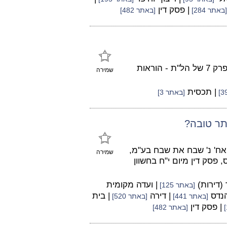
| פסק דין
[באתר 284]
[באתר 482]
ניקוז מי גשם מגגות, משטחים מרוצפים ומרפסות, מוסדר בפרק 7 של הל"ת - הוראות
שמירה
| תכסית
[באתר 3]
תר טובה?
לדיון בת"א 31195-10-21 סיון גולן ואח' נ' שבח את שבח בע"מ,
שמירה
פסק דין מיום י"ח בחשוון
 (דירות)
| ועדה מקומית
[באתר 125]
הנדס
| דירה
| בית
[באתר 441]
[באתר 520]
| פסק דין
[באתר 482]