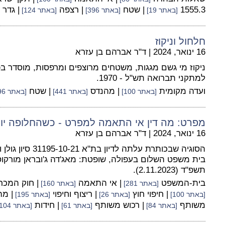
1555.3
| שטח
| רצפה
| גדר
[באתר 19]
[באתר 396]
[באתר 124]
חלחול וניקוז
16 ינואר, 2024
|
ד"ר אברהם בן עזרא
למתקני תברואה תש"ל - 1970.
ועדה מקומית
| מהנדס
| שטח
[באתר 100]
[באתר 441]
[באתר 396]
מפרט: מה דין אי התאמה למפרט - כשהחלופה יו
16 ינואר, 2024
|
ד"ר אברהם בן עזרא
הסוגיה שבכותרת עלתה 
בית משפט השלום בעפולה, שופטת: מאג'דה ג'ובראן מורקוס, 
תשפ"ד (2.11.2023).
בית-המשפט
| אי התאמה
| חוק המכר
[באתר 281]
[באתר 160]
| חיפוי חוץ
| ריצוף וחיפוי
| מ
[באתר 100]
[באתר 26]
[באתר 195]
משותף
| רכוש משותף
| חידות
[באתר 84]
[באתר 61]
[באתר 104]