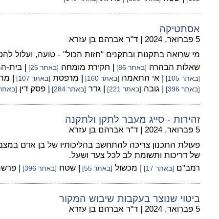
אסתטיקה
5 פברואר, 2024
|
ד"ר אברהם בן עזרא
מי שרואה בתקנות ובתקנים "חזות הכול" - טועה, ועלול להט
שאלות הבהרה
| חקירת מומחה
| בית-
[באתר 86]
[באתר 25]
| אי התאמה
| מרפסת
| מה
[באתר 105]
[באתר 160]
[באתר 107]
| גובה
| גדר
| פסק דין
[באתר 396]
[באתר 221]
[באתר 284]
[באתר 482
זהירות - סייג מעבר לתקן ולתקנה
5 פברואר, 2024
|
ד"ר אברהם בן עזרא
פעולת התכנון צריכה להתחשב בהליכותיו של בן אדם במצב
של דריכות ותשומת לב לכל צעד ושעל.
רמב"ם
| מכשול
| שטח
| פרש
[באתר 17]
[באתר 55]
[באתר 396]
ביטוי שנוצר בעקבות שיבוש המקור
5 פברואר, 2024
|
ד"ר אברהם בן עזרא