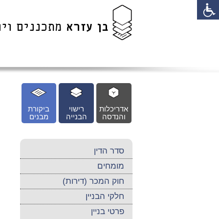
לג
כן
זי
אדריכלות
רישוי
ביקורת
והנדסה
הבנייה
מבנים
סדר הדין
מומחים
חוק המכר (דירות)
חלקי הבניין
פרטי בניין