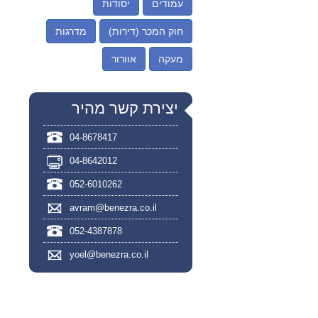
עמודים
יסודות
חוק המכר (דירות)
מדרגות
מעקה
אוורור
יצירת קשר מהיר
04-8678417
04-8642012
052-6010262
avram@benezra.co.il
052-4387878
yoel@benezra.co.il