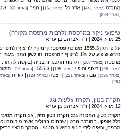
לענף ולא מכשירים מומחים, כפי שהם מתיימרים לעשות.
מהנדס
| אדריכל
| חניה
| שט
[באתר 441]
[באתר 161]
[באתר 66]
[באתר 284]
שיפועי ניקוז במרפסת (לרבות מרפסת מקורה)
25 מרץ, 2024
|
ד"ר אברהם בן עזרא
נדרש שיפוע של 1% לריצוף המרפסת, וזו לשון התקן בעניין זה:
מרפסת
| תקנות התכנון והבנייה (בקשה להיתר, ת
[באתר 107]
| ריצוף וחיפוי
| 1555.3
| תיקונ
[באתר 95]
[באתר 195]
[באתר 19]
| גובה
| רצפה
| קורות
[באתר 396]
[באתר 221]
[באתר 124]
[באתר 316
284]
תקרת בטון, תקרת צלעות וגג
12 מרץ, 2024
|
ד"ר אברהם בן עזרא
תקרת בטון, המכונה גם: תקרת בטון מזוין, או: תקרה מסיבי
כלל אופקי, המורכב מבטון שבתוכו ברזלים אשר מיקומם וכ
מבנים, ובאים לידי ביטוי בחישוב סטטי - מסמך המצוי בתיק