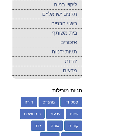
ליקויי בנייה
תקנים ישראליים
רישוי הבנייה
בית משותף
אזכורים
תגיות ידניות
יהדות
מדעים
תגיות מובילות
פסק דין
מהנדס
דירה
שטח
ערעור
רום ושלח
קורות
גובה
גדר