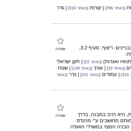
ח
| קורות
| גדר
[באתר 396]
[באתר 316]
על פי תקן 1555.3 מערכת פסיפס: קרמיקה לריצוף ולחיפוי בבניינים: ריצוף, סעיף 3.2,
שמירה
נאיו ואגרות)
| תקן ישראלי
[באתר 22]
ים
| אורך
| שטח
[באתר 33]
[באתר 148]
| עמודים
| גדר
]
[באתר 241]
[באתר
ת, היא רכיב במבנה, בדרך
שמירה
מותם מחושבים ע"י מהנדס
 הבניה המצוי במשרדי הוועדה