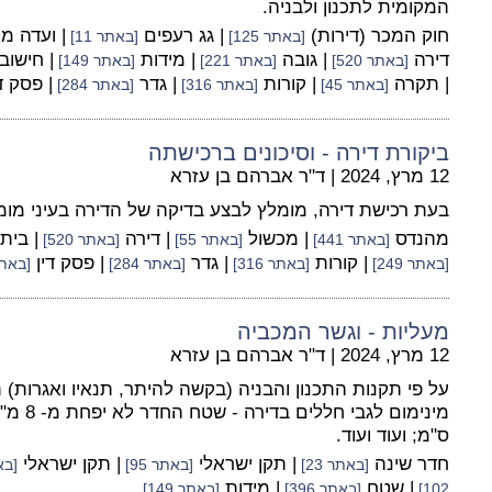
המקומית לתכנון ולבניה.
חוק המכר (דירות)
| גג רעפים
| ועדה מ
[באתר 125]
[באתר 11]
דירה
| גובה
| מידות
| חישוב
[באתר 520]
[באתר 221]
[באתר 149]
| תקרה
| קורות
| גדר
| פסק ד
[באתר 45]
[באתר 316]
[באתר 284]
ביקורת דירה - וסיכונים ברכישתה
12 מרץ, 2024
|
ד"ר אברהם בן עזרא
בעת רכישת דירה, מומלץ לבצע בדיקה של הדירה בעיני מומ
מהנדס
| מכשול
| דירה
| בית
[באתר 441]
[באתר 55]
[באתר 520]
| קורות
| גדר
| פסק דין
[באתר 249]
[באתר 316]
[באתר 284]
[באתר 2
מעליות - וגשר המכביה
12 מרץ, 2024
|
ד"ר אברהם בן עזרא
ס"מ; ועוד ועוד.
חדר שינה
| תקן ישראלי
| תקן ישראלי
[באתר 23]
[באתר 95]
[באת
| שטח
| מידות
102]
[באתר 396]
[באתר 149]