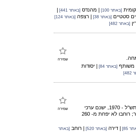
קומית
| מהנדס
|
[באתר 100]
[באתר 441]
ים סטטיים
| רצפה
[באתר 38]
[באתר 124]
ין
[באתר 482]
חה.
שמירה
 משותף
| יסודות
[באתר 84]
48]
על פי תקנות התכנון והבניה (בקשה להיתר, תנאיו ואגרות) תש"ל - 1970, ישנם ערכי
שמירה
מינימום לגבי חללים בדירה - שטח החדר לא יפחת מ- 8 מ"ר; רוחבו לא יפחת מ- 260
| דירה
| רוחב
ר 85]
[באתר 520]
[באתר