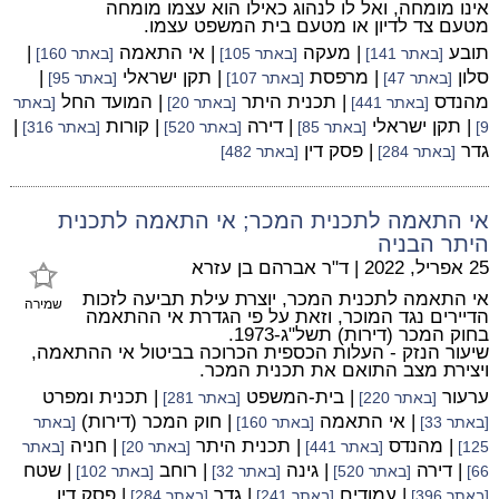
אינו מומחה, ואל לו לנהוג כאילו הוא עצמו מומחה
מטעם צד לדיון או מטעם בית המשפט עצמו.
תובע
| מעקה
| אי התאמה
|
[באתר 141]
[באתר 105]
[באתר 160]
סלון
| מרפסת
| תקן ישראלי
|
[באתר 47]
[באתר 107]
[באתר 95]
מהנדס
| תכנית היתר
| המועד החל
[באתר 441]
[באתר 20]
[באתר
| תקן ישראלי
| דירה
| קורות
|
9]
[באתר 85]
[באתר 520]
[באתר 316]
גדר
| פסק דין
[באתר 284]
[באתר 482]
אי התאמה לתכנית המכר; אי התאמה לתכנית
היתר הבניה
25 אפריל, 2022
|
ד"ר אברהם בן עזרא
אי התאמה לתכנית המכר, יוצרת עילת תביעה לזכות
שמירה
הדיירים נגד המוכר, וזאת על פי הגדרת אי ההתאמה
בחוק המכר (דירות) תשל"ג-1973.
שיעור הנזק - העלות הכספית הכרוכה בביטול אי ההתאמה,
ויצירת מצב התואם את תכנית המכר.
ערעור
| בית-המשפט
| תכנית ומפרט
[באתר 220]
[באתר 281]
| אי התאמה
| חוק המכר (דירות)
[באתר 33]
[באתר 160]
[באתר
| מהנדס
| תכנית היתר
| חניה
125]
[באתר 441]
[באתר 20]
[באתר
| דירה
| גינה
| רוחב
| שטח
66]
[באתר 520]
[באתר 32]
[באתר 102]
| עמודים
| גדר
| פסק דין
[באתר 396]
[באתר 241]
[באתר 284]