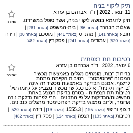
תיק ליקויי בניה
11 ינואר, 2022
|
ד"ר אברהם בן עזרא
תיק לדוגמא בנושא ליקויי בניה, אשר טופל במשרדנו.
שמירה
שאלות הבהרה
| בית-המשפט
|
[באתר 86]
[באתר 281]
תובע
| מהנדס
| מוסכם
| דירה
[באתר 141]
[באתר 441]
[באתר 30]
| עמודים
| פסק דין
[באתר 520]
[באתר 241]
[באתר 482]
רטיבות תת רצפתית
6 ינואר, 2022
|
ד"ר אברהם בן עזרא
בדירות רבות, מומחים מגלים באמצעות מכשיר
שמירה
המכונה "פרוטימטר" - רטיבות הקיימת מתחת
לריצוף. אמנם הבדיקה באמצעות מכשיר זה אינה
"בדיקה תקנית", אולם ככל שהמכשיר מצביע על קיומה של
רטיבות תת רצפתית - בטרם בדיקת המצע באחת
מהשיטות/הבדיקות על פי התקנים - הרי לפחות נדלקת נורה
אדומה, ולרוב ממצאי בדיקת הפרוטימטר מתגלים כנכונים.
ריצוף וחיפוי
| 1555.3
| דירה
|
[באתר 195]
[באתר 19]
[באתר 520]
רטיבות
| רצפה
| פסק דין
[באתר 133]
[באתר 124]
[באתר 482]