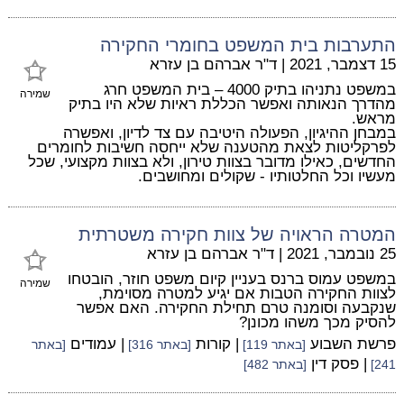
התערבות בית המשפט בחומרי החקירה
15 דצמבר, 2021
|
ד"ר אברהם בן עזרא
במשפט נתניהו בתיק 4000 – בית המשפט חרג
שמירה
מהדרך הנאותה ואפשר הכללת ראיות שלא היו בתיק
מראש.
במבחן ההיגיון, הפעולה היטיבה עם צד לדיון, ואפשרה
לפרקליטות לצאת מהטענה שלא ייחסה חשיבות לחומרים
החדשים, כאילו מדובר בצוות טירון, ולא בצוות מקצועי, שכל
מעשיו וכל החלטותיו - שקולים ומחושבים.
המטרה הראויה של צוות חקירה משטרתית
25 נובמבר, 2021
|
ד"ר אברהם בן עזרא
במשפט עמוס ברנס בעניין קיום משפט חוזר, הובטחו
שמירה
לצוות החקירה הטבות אם יגיע למטרה מסוימת,
שנקבעה וסומנה טרם תחילת החקירה. האם אפשר
להסיק מכך משהו מכונן?
פרשת השבוע
| קורות
| עמודים
[באתר 119]
[באתר 316]
[באתר
| פסק דין
241]
[באתר 482]