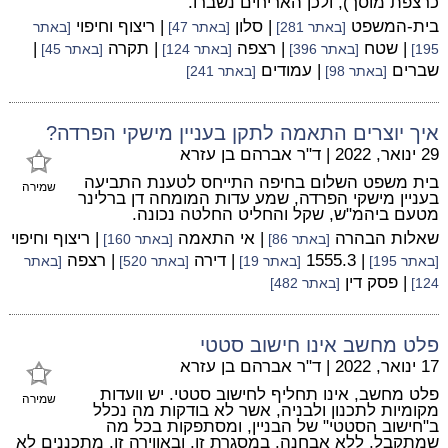
כרצפת מוסך), ולכן האריחים נשברו.
בית-המשפט
| סלון
| ריצוף וחיפוי
[באתר 281]
[באתר 47]
[באתר
| שטח
| רצפה
| תקרה
|
195]
[באתר 396]
[באתר 124]
[באתר 45]
שברים
| עמודים
[באתר 98]
[באתר 241]
איך יוצרים התאמה לתקן בעניין מישקי הפרדה?
29 ינואר, 2022
|
ד"ר אברהם בן עזרא
בית משפט השלום בחיפה התייחס לטענת התביעה
שמירה
בעניין מישקי הפרדה, שמע עדות המומחה דן ברלינר
מטעם ביהמ"ש, שקל והחליט החלטה נכונה.
שאלות הבהרה
| אי התאמה
| ריצוף וחיפוי
[באתר 86]
[באתר 160]
| 1555.3
| דירה
| רצפה
[באתר 195]
[באתר 19]
[באתר 520]
[באתר
| פסק דין
124]
[באתר 482]
פלט מחשב אינו חישוב סטטי
17 ינואר, 2022
|
ד"ר אברהם בן עזרא
פלט מחשב, אינו תחליף לחישוב סטטי. יש וועדות
שמירה
מקומיות לתכנון ולבניה, אשר לא בודקות מה נכלל
ב"חישוב הסטטי" של הבניין, ומסתפקות בכל מה
שמתקבל, ללא אבחנה. במסגרת זו, ובאווירה זו, מתכננים לא