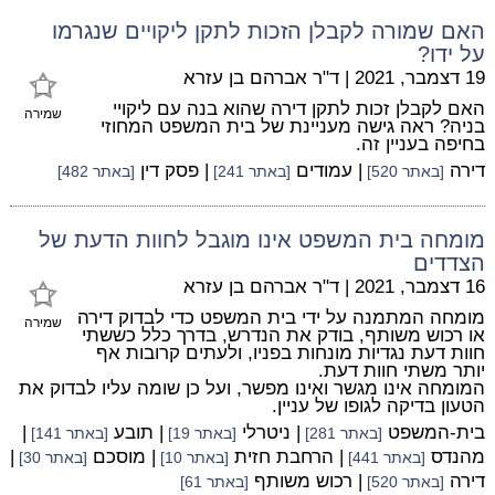
האם שמורה לקבלן הזכות לתקן ליקויים שנגרמו
על ידו?
19 דצמבר, 2021
|
ד"ר אברהם בן עזרא
האם לקבלן זכות לתקן דירה שהוא בנה עם ליקויי
שמירה
בניה? ראה גישה מעניינת של בית המשפט המחוזי
בחיפה בעניין זה.
דירה
| עמודים
| פסק דין
[באתר 520]
[באתר 241]
[באתר 482]
מומחה בית המשפט אינו מוגבל לחוות הדעת של
הצדדים
16 דצמבר, 2021
|
ד"ר אברהם בן עזרא
מומחה המתמנה על ידי בית המשפט כדי לבדוק דירה
שמירה
או רכוש משותף, בודק את הנדרש, בדרך כלל כששתי
חוות דעת נגדיות מונחות בפניו, ולעתים קרובות אף
יותר משתי חוות דעת.
המומחה אינו מגשר ואינו מפשר, ועל כן שומה עליו לבדוק את
הטעון בדיקה לגופו של עניין.
בית-המשפט
| ניטרלי
| תובע
|
[באתר 281]
[באתר 19]
[באתר 141]
מהנדס
| הרחבת חזית
| מוסכם
|
[באתר 441]
[באתר 10]
[באתר 30]
דירה
| רכוש משותף
[באתר 520]
[באתר 61]