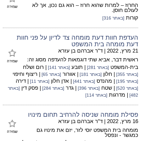
החרוז – למרות שהוא חרוז – הוא גם נכון, אך לא
שמירה
לעולם חוסן.
קורות
[באתר 316]
העדפת חוות דעת מומחה צד לדיון על פני חוות
דעת מומחה בית המשפט
21 מרץ, 2022
|
ד"ר אברהם בן עזרא
ראשית דבר, אביא שתי דוגמאות להעדפה מסוג זה:
שמירה
בית-המשפט
| תובע
| רום ושלח
[באתר 281]
[באתר 141]
| חלון
| אוורור
| ריצוף וחיפוי
[באתר 355]
[באתר 181]
[באתר 65]
| מהנדס
| אדן חלון
| דירה
[באתר 195]
[באתר 441]
[באתר 11]
| שטח
| גדר
| פסק דין
[באתר 520]
[באתר 396]
[באתר 284]
[באתר
| מדרגות
482]
[באתר 114]
פסילת מומחה שניסה להרחיב תחום מינויו
16 מרץ, 2022
|
ד"ר אברהם בן עזרא
מומחה בית המשפט יוסי לזר, יזם את מינויו גם
שמירה
כמגשר - ונפסל