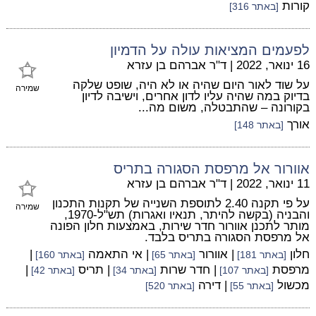
קורות
[באתר 316]
לפעמים המציאות עולה על הדמיון
16 ינואר, 2022
|
ד"ר אברהם בן עזרא
על שוד לאור היום שהיה או לא היה, שופט שלקה
שמירה
בדיוק במה שהיה עליו לדון אחרים, וישיבה לדיון
בקורונה – שהתבטלה, משום מה...
אורך
[באתר 148]
אוורור אל מרפסת הסגורה בתריס
11 ינואר, 2022
|
ד"ר אברהם בן עזרא
על פי תקנה 2.40 לתוספת השנייה של תקנות התכנון
שמירה
והבניה (בקשה להיתר, תנאיו ואגרות) תש"ל-1970,
מותר לתכנן אוורור חדר שירות, באמצעות חלון הפונה
אל מרפסת הסגורה בתריס בלבד.
חלון
| אוורור
| אי התאמה
|
[באתר 181]
[באתר 65]
[באתר 160]
מרפסת
| חדר שרות
| תריס
|
[באתר 107]
[באתר 34]
[באתר 42]
מכשול
| דירה
[באתר 55]
[באתר 520]