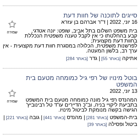
סייגים לתוכנה של חוות דעת
16 יוני, 2022
|
ד"ר אברהם בן עזרא
בית משפט השלום בתל אביב, שופט: יונה אטדגי,
שמירה
קבע בהחלטתו כי אין לקבל טענה משפטית הנכללת
בחוות דעת מקצועית;
לפרשנות משפטית, הכלולה במסגרת חוות דעת מקצועית - אין
ערך רב, בלשון המעטה.
אתיקה
| גדר
[באתר 55]
[באתר 284]
בוטל מינויו של רפי גיל כמומחה מטעם בית
המשפט
13 יוני, 2022
המהנדס רפי גיל מונה כמומחה מטעם בית המשפט
שמירה
בתביעת ליקויי בניה, וב"כ הדיירים עו"ד טל רבינוביץ'
הגישה בקשה מנומקת לביטול מינויו.
בית-המשפט
| מהנדס
| גובה
|
[באתר 281]
[באתר 441]
[באתר 221]
ביטול ופסילה
[באתר 39]