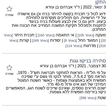
התקן
3 ינואר, 2022
|
ד"ר אברהם בן עזרא
ידוע לכול כי תכנית בקשה להיתר בניה וכן גם אישורה
שמירה
על ידי הרשויות, הם תהליכים מוקדמים לתחילת
ביצוע. ידוע גם כי אין לבצע פעולות בניה בניגוד
לתקנות ולמכלול חקיקת המשנה המחייב את הבונה ואת
המתכנן.
מעקה
| אי התאמה
| תכנית היתר
[באתר 105]
[באתר 160]
[באתר
| המועד החל
| יסודות
| קורות
20]
[באתר 9]
[באתר 249]
[באתר
| מדרגות
316]
[באתר 114]
סתירה בניקוז גגות
30 דצמבר, 2021
|
ד"ר אברהם בן עזרא
על פי הל"ת - הוראות למתקני תברואה תש"ל - 1970,
שמירה
הוראה מס' 7.5.4.2, מותר לנקז מי גשם ע"י שפיכה
חופשית ולא באמצעות גשמות - כאשר השטח המוטל
המירבי של הגג אינו גדול מ-40 מ"ר.
ישנם חריגים נוספים, שאינם שייכים לשטח הגג, המאפשרים
ניקוז בזרימה חופשית ללא גשמות.
שטח
[באתר 396]