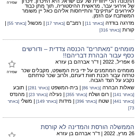
התכונה הכי ייחודית של עם ישראל היא הזיכרון. זיכרון
שמירה
של אירועי עבר, מראשית ההיסטוריה, תוך מתן כבוד
לאירועים "עתיקים" והתייחסות אליהם כאל יין משומר
המשתבח עם הזמן.
מדרגה בודדה
| רמב"ם
| מכשול
|
[באתר 11]
[באתר 17]
[באתר 55]
קורות
[באתר 316]
מומחים "מאתרים" הכנסה צדדית – ודורשים
כסף עבור הבהרת דבריהם!!
6 אפריל, 2022
|
ד"ר אברהם בן עזרא
מומחים המתמנים על ידי בית המשפט, מקבלים שכר
שמירה
טרחה עבור הכנת חוות דעתם, ולרוב שכר טרחתם
נקבע על הצד הגבוה.
שאלות הבהרה
| בית-המשפט
| תובע
[באתר 86]
[באתר 281]
| רום ושלח
| נעילה
| מהנדס
[באתר 141]
[באתר 355]
[באתר 23]
| שטח
| מידות
| משלי
[באתר 441]
[באתר 396]
[באתר 149]
[באתר
73]
הממשלה הורסת והמדינה לא קורסת
26 מרץ, 2022
|
ד"ר אברהם בן עזרא