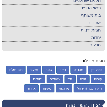
תקנים ישראליים
רישוי הבנייה
בית משותף
אזכורים
תגיות ידניות
יהדות
מדעים
תגיות מובילות
פסק דין
מהנדס
דירה
שטח
ערעור
רום ושלח
קורות
גובה
גדר
עמודים
יסודות
חוק המכר (דירות)
מדרגות
מעקה
אוורור
יצירת קשר מהיר