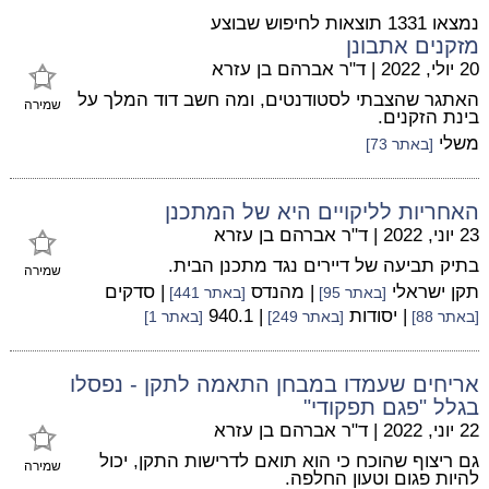
נמצאו 1331 תוצאות לחיפוש שבוצע
מזקנים אתבונן
20 יולי, 2022
|
ד"ר אברהם בן עזרא
האתגר שהצבתי לסטודנטים, ומה חשב דוד המלך על
שמירה
בינת הזקנים.
משלי
[באתר 73]
האחריות לליקויים היא של המתכנן
23 יוני, 2022
|
ד"ר אברהם בן עזרא
בתיק תביעה של דיירים נגד מתכנן הבית.
שמירה
תקן ישראלי
| מהנדס
| סדקים
[באתר 95]
[באתר 441]
| יסודות
| 940.1
[באתר 88]
[באתר 249]
[באתר 1]
אריחים שעמדו במבחן התאמה לתקן - נפסלו
בגלל "פגם תפקודי"
22 יוני, 2022
|
ד"ר אברהם בן עזרא
גם ריצוף שהוכח כי הוא תואם לדרישות התקן, יכול
שמירה
להיות פגום וטעון החלפה.