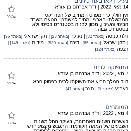
נעילה לארבעה כיוונים
14 מאי, 2022
|
ד"ר אברהם בן עזרא
אין חולק כי המפרט המחייב של הפרוייקט
שמירה
הממשלתי-הארצי "מחיר למשתכן" מטעם משרד
הבינוי והשיכון, מכוון לבניה בסטנדרט בסיסי ולא
בסטנדרט גבוה.
דלת כניסה
| נעילה
| תקן ישראלי
[באתר 32]
[באתר 23]
[באתר 95]
| תקן ישראלי
| דירה
| מידות
|
[באתר 85]
[באתר 520]
[באתר 149]
רצפה
[באתר 124]
התשוקה לבית
7 מאי, 2022
|
ד"ר אברהם בן עזרא
דויד המלך הביע את תשוקתו לבית בפסוק הבא:
שמירה
ראב"ע
| חצר
[באתר 9]
[באתר 47]
המומחים
4 מאי, 2022
|
ד"ר אברהם בן עזרא
בעשרות השנים האחרונות, בעיקר החל משנות
שמירה
השבעים של המאה הקודמת, התגבש מקצוע חדש
בענף הבניה בישראל, והוא – "מומחה לביקורת