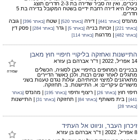
ניכרים, ואין זה סביר שדירה בת 2-3 חדרים תוצג
כאילו היא דירה רחבת ידיים בשטח המקובל בדירה בת 5
חדרים.
מהנדס
| דירה
| שטח
| גובה
[באתר 441]
[באתר 520]
[באתר 396]
| זכויות בנייה
| גדר
| פסק דין
[באתר 221]
[באתר 5]
[באתר 284]
| מדרגות
[באתר 482]
[באתר 114]
התיישנות ואחזקה בליקויי חיפויי חוץ מאבן
14 אפריל, 2022
|
ד"ר אברהם בן עזרא
בבניינים המחופים בחיפויי אבן לסוגיה, הכשלים
שמירה
מתגלים לאחר שנים רבות, ולכן כאשר הדיירים
מתארגנים למיצוי זכויותיהם, עולות נגדם טענות בשני
מישורים עיקריים: א. התיישנות. ב. תחזוקה.
חיפוי חוץ
| ריצוף וחיפוי
| מהנדס
[באתר 26]
[באתר 195]
[באתר
| בית משותף
| תחזוקה
| התיישנות
441]
[באתר 84]
[באתר 31]
[באתר 28]
זיכרון העבר, וניווט אל העתיד
8 אפריל, 2022
|
ד"ר אברהם בן עזרא