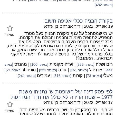
[באתר 482]
בקורת הבניה ככלי אכיפה חשוב
19 אפריל, 2022
|
ד"ר אברהם בן עזרא
יש מי שמסתכל על ענף ביקורת הבניה כעל מטרד
שמירה
המפריע לתנופת היזמות והבניה והבולם את הקדמה.
מבקרי איכות הבניה מעכבים פרויקטים, מקטינים את
שיעורי הרווח הקבלני, ולעתים גם גורמים לקריסת יזמי בניה,
והכול בגלל גובה דלת קטן בסנטימטר מדרישות התקן, או
בגלל פרט גימור של כלי סניטציה בניגוד להוראות למתקני
תברואה... האמנם?!
רום ושלח
| ועדה מקומית
| מהנדס
[באתר 355]
[באתר 100]
[באתר
| אדריכל
| גובה
| טופס 4
|
441]
[באתר 161]
[באתר 221]
[באתר 21]
משלי
| קורות
| עמודים
[באתר 73]
[באתר 316]
[באתר 241]
לפי פסק דינה של השופטת ש' נתניהו משנת
1977 – שטח הדירה לא כולל את חדר המדרגות
17 אפריל, 2022
|
ד"ר אברהם בן עזרא
יש היגיון רב בפסק דין זה, שכן בבתים משותפים חדר
שמירה
המדרגות והלובי הקומתי יכולים להתפרש על שטחים