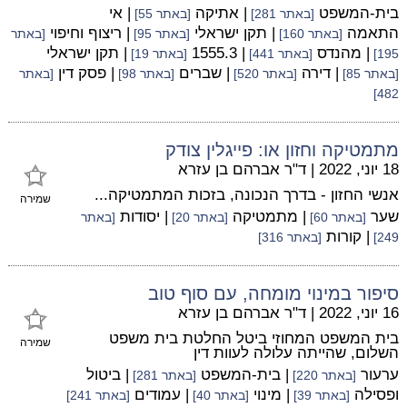
בית-המשפט
| אתיקה
| אי
[באתר 281]
[באתר 55]
התאמה
| תקן ישראלי
| ריצוף וחיפוי
[באתר 160]
[באתר 95]
[באתר
| מהנדס
| 1555.3
| תקן ישראלי
195]
[באתר 441]
[באתר 19]
| דירה
| שברים
| פסק דין
[באתר 85]
[באתר 520]
[באתר 98]
[באתר
482]
מתמטיקה וחזון או: פייגלין צודק
18 יוני, 2022
|
ד"ר אברהם בן עזרא
אנשי החזון - בדרך הנכונה, בזכות המתמטיקה...
שמירה
שער
| מתמטיקה
| יסודות
[באתר 60]
[באתר 20]
[באתר
| קורות
249]
[באתר 316]
סיפור במינוי מומחה, עם סוף טוב
16 יוני, 2022
|
ד"ר אברהם בן עזרא
בית המשפט המחוזי ביטל החלטת בית משפט
שמירה
השלום, שהייתה עלולה לעוות דין
ערעור
| בית-המשפט
| ביטול
[באתר 220]
[באתר 281]
ופסילה
| מינוי
| עמודים
[באתר 39]
[באתר 40]
[באתר 241]