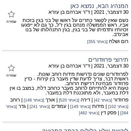
המנהיג הבא, נמצא כאן
30 דצמבר, 2021
|
ד"ר אברהם בן עזרא
כשם שאין לקשור כתרים על ראשו של בני בגין בזכות
שמירה
אביו, ראש הממשלה מנחם בגין ז"ל, כך גם לא ייפגעו
זכויותיו ותדמיתו של בני בגין, בגין התנהלותו של בנו
אבינדב.
רום ושלח
[באתר 355]
תירוצי פרוזדורים
30 דצמבר, 2021
|
ד"ר אברהם בן עזרא
לפרוזדורים שונים נדרשות מידות רוחב שונות.
שמירה
ראשית דבר, צריך לדעת שדין מעבר בין קירות - כדין
פרוזדור מבחינת דרישת הרוחב.
טעות היא להתייחס לרוחב מעבר כרוחב דלת, במצב בו אין
דלת במעבר, ולא מתוכננת דלת במעבר.
פרוזדור
| דירה
| אורך
| רוחב
[באתר 42]
[באתר 520]
[באתר 148]
| מידות
| עמודים
| גדר
[באתר 102]
[באתר 149]
[באתר 241]
[באתר
| פסק דין
284]
[באתר 482]
ליקויים שלא כלולים בכתב התביעה