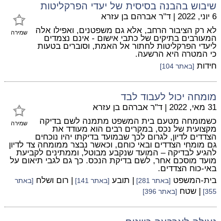
שיבוש בהבנה בסיסית של יעדי הפרקליטות
6 יוני, 2022
|
ד"ר אברהם בן עזרא
לא רק הציבור הרחב, אלא גם משפטנים, ואפילו אלה
שמירה
המעורבים בתיקים של כתבי אישום - אינם נצמדים
ליעדי הפרקליטות לחתור אל האמת, וסוברים בטעות
כי המטרה היא הרשעה.
חידות
[באתר 104]
מומחה יכול לעבוד לבד
31 מאי, 2022
|
ד"ר אברהם בן עזרא
כשמומחה מטעם בית המשפט מתמנה לשם בדיקה
שמירה
מקצועית של נכס, במקרים רבים הוא מעודד את
הצדדים לדיון, לגרום לכך שבמועד בדיקתו יהיו נוכחים
גם מומחי הצדדים ובאי כוחם, וכאשר נבצר ממומחה צד לדיון
להגיע לבדיקה – המועד שנקבע מבוטל, וממתינים לקביעת
מועד מוסכם אחר, לשם בדיקת הנכס. כך גם לגבי תיאום על
באי-כוח הצדדים.
בית-המשפט
| תובע
| רום ושלח
[באתר 281]
[באתר 141]
[באתר
| שטח
355]
[באתר 396]