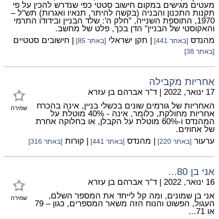
מעטים מגישים במקום חישוב סטטי כפי שנדרש להכין על פי
תקנות התכנון והבניה (בקשה להיתר, תנאיו ואגרות) תש"ל –
1970, התוספת השנייה, "חלק ה': שלד הבניין ובידודו התרמי
והאקוסטי של הבניין" הדן בכך, פלט של מחשב.
מהנדס
| תקן ישראלי
| חישובים סטטיים
[באתר 441]
[באתר 85]
[באתר 38]
אחריות מקבילה
17 ינואר, 2022
|
ד"ר אברהם בן עזרא
האחריות של גורמים שונים בכשלי בניין, אינה בהכרח
שמירה
אחריות מחולקת, כלומר, אינה - 40% מוטלת על
המהנדס ו-60% מוטלת על הקבלן, או בחלוקה אחרת
של אחוזים.
ערעור
| מהנדס
| קורות
[באתר 220]
[באתר 441]
[באתר 316]
אני בן 80...
16 ינואר, 2022
|
ד"ר אברהם בן עזרא
אני בן שמונים, ומה קל לייחד את המספר השלם,
שמירה
העגול, הפשוט והנוח הזה משאר המספרים, כגון – 79
או 71...