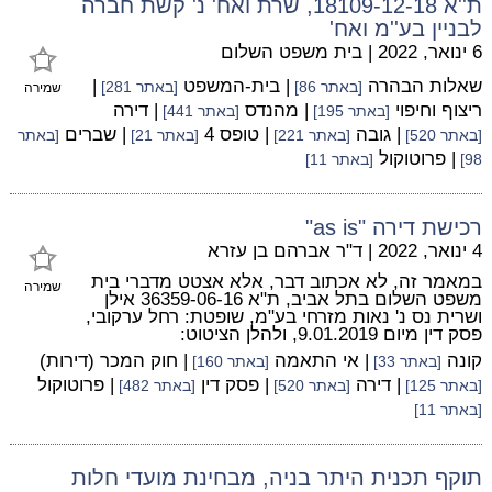
ת''א 18109-12-18, שרת ואח' נ' קשת חברה
לבניין בע''מ ואח'
6 ינואר, 2022
|
בית משפט השלום
שאלות הבהרה
| בית-המשפט
|
[באתר 86]
[באתר 281]
שמירה
ריצוף וחיפוי
| מהנדס
| דירה
[באתר 195]
[באתר 441]
| גובה
| טופס 4
| שברים
[באתר 520]
[באתר 221]
[באתר 21]
[באתר
| פרוטוקול
98]
[באתר 11]
רכישת דירה "as is"
4 ינואר, 2022
|
ד"ר אברהם בן עזרא
במאמר זה, לא אכתוב דבר, אלא אצטט מדברי בית
שמירה
משפט השלום בתל אביב, ת"א 36359-06-16 אילן
ושרית נס נ' נאות מזרחי בע"מ, שופטת: רחל ערקובי,
פסק דין מיום 9.01.2019, ולהלן הציטוט:
קונה
| אי התאמה
| חוק המכר (דירות)
[באתר 33]
[באתר 160]
| דירה
| פסק דין
| פרוטוקול
[באתר 125]
[באתר 520]
[באתר 482]
[באתר 11]
תוקף תכנית היתר בניה, מבחינת מועדי חלות