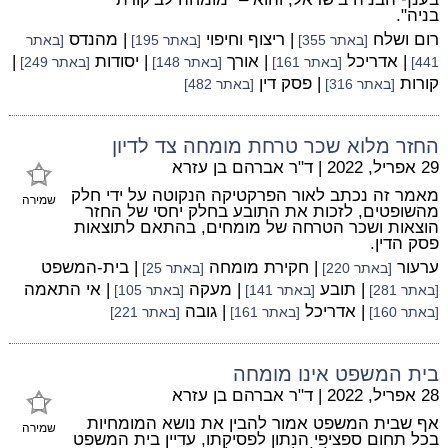
בניה".
רום ושלח
| ריצוף וחיפוי
| מהנדס
[באתר 355]
[באתר 195]
[באתר
| אדריכל
| אורך
| יסודות
|
441]
[באתר 161]
[באתר 148]
[באתר 249]
קורות
| פסק דין
[באתר 316]
[באתר 482]
החזר מלוא שכר טרחת מומחה צד לדיון
29 אפריל, 2022
|
ד"ר אברהם בן עזרא
מאמר זה נכתב לאור הפרקטיקה הנקוטה על ידי חלק
שמירה
מהשופטים, לזכות את התובע בחלק יחסי של החזר
הוצאות ושכר הטרחה של מומחים, בהתאם לתוצאות
פסק הדין.
ערעור
| חקירת מומחה
| בית-המשפט
[באתר 220]
[באתר 25]
| תובע
| מעקה
| אי התאמה
[באתר 281]
[באתר 141]
[באתר 105]
| אדריכל
| גובה
[באתר 160]
[באתר 161]
[באתר 221]
בית המשפט אינו מומחה
28 אפריל, 2022
|
ד"ר אברהם בן עזרא
אף שבית המשפט אמור להבין את נושא המומחיות
שמירה
בכל תחום ספציפי הנתון לפסיקתו, עדיין בית המשפט