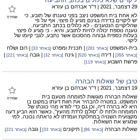
29 דצמבר, 2021
|
ד"ר אברהם בן עזרא
לא אחת בית המשפט ניצב בפני טענתו של תובע, כי
שמירה
יש ליקויים בדירה בגינם מגיע לו פיצוי, אף על פי
שהליקויים הנטענים - לא כלולים בכתב התביעה.
טענה נוספת יכולה להיות לתובע, והיא - כי מגיע לו פיצוי
בעלות כספית גבוהה מהסכום אשר נתבע, לגבי קיומו של
ליקוי.
בית-המשפט
| תכנית ומפרט
| רום ושלח
[באתר 281]
[באתר 33]
| דירה
| גינה
| גובה
|
[באתר 355]
[באתר 520]
[באתר 32]
[באתר 221]
פרשת השבוע
[באתר 119]
טיבן של שאלות הבהרה
19 דצמבר, 2021
|
ד"ר אברהם בן עזרא
שאלות הבהרה מוגשות למומחה מטעם בית
שמירה
המשפט, במטרה להבהיר את חוות דעתו במקום בו
היא לא ברורה דיה, וכן גם כדי לוודא מהי כוונתו של
המומחה ולתת לו "סולם לרדת מהעץ", כאשר הוא הביע דעה
מקצועית השנויה במחלוקת ועמדתו לא נראתה נכונה, למי
שמגיש את השאלות.
שאלות הבהרה
| תיקונים
| גובה
[באתר 86]
[באתר 33]
[באתר 221]