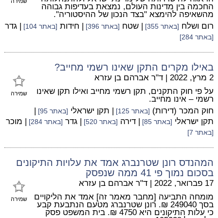
שמירה
החכמה בין מדינות העולם, נמצאת בעדיפות גבוהה
מהשאיפה להימצא "בצד הנכון של ההיסטוריה".
רום ושלח
| שטח
| חידות
| גדר
[באתר 355]
[באתר 396]
[באתר 104]
[באתר 284]
באילו מקרים התקן שאינו רשמי מחייב?
2 מרץ, 2022
|
ד"ר אברהם בן עזרא
על פי חוק התקנים, תקן רשמי מחייב ואילו תקן שאינו
שמירה
רשמי – אינו מחייב.
חוק המכר (דירות)
| תקן ישראלי
|
[באתר 125]
[באתר 95]
תקן ישראלי
| דירה
| גדר
| מוכר
[באתר 85]
[באתר 520]
[באתר 284]
[באתר 7]
המהנדס רונן שטרנברג אמד את עלויות התיקונים
בסכום נמוך פי 41 ממה שנפסק
17 פברואר, 2022
|
ד"ר אברהם בן עזרא
מומחה התביעה [מחבר מאמר זה] אמד את הליקויים
שמירה
בסך 249040 ₪. רונן שטרנברג מטעם הנתבעת קבע
כי עלות התיקונים היא 4750 ₪. בית המשפט פסק