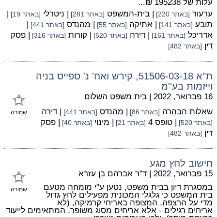
עלות של 195238 ₪...
ערעור
| בית-המשפט
| ניטרלי
|
[באתר 220]
[באתר 281]
[באתר 19]
תובע
| אתיקה
| מהנדס
|
[באתר 141]
[באתר 55]
[באתר 441]
אדריכל
| דירה
| קורות
| פסק
[באתר 161]
[באתר 520]
[באתר 316]
דין
[באתר 482]
ת"א 51506-03-18, קירש ואח' נ' ספייס בניה
וייזמות בע''מ
16 פברואר, 2022
|
בית משפט השלום
שאלות הבהרה
| מהנדס
| דירה
[באתר 86]
[באתר 441]
שמירה
| טופס 4
| מינוי
| פסק
[באתר 520]
[באתר 21]
[באתר 40]
דין
[באתר 482]
חישוב לחץ מגע
15 פברואר, 2022
|
ד"ר אברהם בן עזרא
במסגרת דיון בבית משפט, נטען ע"י מומחה מטעם
שמירה
בית המשפט כי גלגלי המכונית מפעילים לחץ גדול
מדי על הרצפה, המצופה באריחי קרמיקה, (לא
אריחים רגילים - אלא אריחים מסוג משופר, המתאימים לייעוד