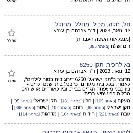
שמירה
חל, חלה, מכיל, מחלל, מחולל
13 ינואר, 2023
|
ד"ר אברהם בן עזרא
[מנפלאות השפה העברית]
שמירה
רום ושלח
[באתר 355]
נא להכיר: תקן 6250
12 ינואר, 2023
|
ד"ר אברהם בן עזרא
מדובר ב"תקן ישראלי 6250 דירוג בית בטוח לילדים",
שמירה
לאמור, בכל בית מגורים, כי בכל בית ישנם ילדים -
בין כבני משפחה הגרים בבית, ובין כאורחים או שוהים
מכל סיבה שהיא בבית.
מעקה
| חלון
| תקן ישראלי
|
[באתר 105]
[באתר 181]
[באתר 95]
תקן ישראלי
| רוחב
| שטח
|
[באתר 85]
[באתר 102]
[באתר 396]
גובה
| חידות
| מדרגות
[באתר 221]
[באתר 104]
[באתר 114]
ליקויי ריצוף - כשאין אריחים רזרביים