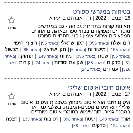
בטיחות במגרשי ספורט
28 דצמבר, 2022
|
ד"ר אברהם בן עזרא
תאונות קורות בתדירות גבוהה - גם במגרשים
שמירה
מוסדרים ומפוקחים בבתי ספר ובארגונים אחרים
המפעילים אירועי אימון גופני ותחרויות ספורט
רום ושלח
| תקן ישראלי
| ריצוף וחיפוי
[באתר 355]
[באתר 95]
| מישוריות
| תקן ישראלי
| מכשול
[באתר 195]
[באתר 6]
[באתר 85]
| שטח
| מידות
| תחזוקה
[באתר 55]
[באתר 396]
[באתר 149]
[באתר
| סדקים
| שקיעת יסודות
| קורות
31]
[באתר 88]
[באתר 24]
[באתר
| עמודים
316]
[באתר 241]
איטום חיובי ואיטום שלילי
27 דצמבר, 2022
|
ד"ר אברהם בן עזרא
איטום חיובי הוא איטום מבחוץ בשכבות איטום, איטום
שמירה
שלילי הוא איטום מפנים-המבנה, בשלבי גמר או
במבנה גמור, תוך שימוש בחומרי איטום מיוחדים.
אורך
| שטח
| רטיבות
| רצפה
[באתר 148]
[באתר 396]
[באתר 133]
| סדקים
[באתר 124]
[באתר 88]