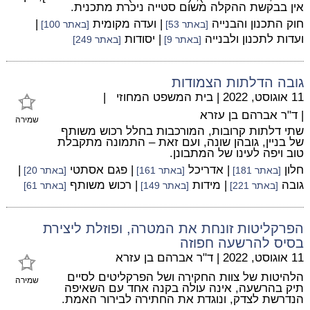
אין בבקשת ההקלה משום סטייה ניכרת מתכנית.
חוק התכנון והבנייה
| ועדה מקומית
|
[באתר 53]
[באתר 100]
ועדות לתכנון ולבנייה
| יסודות
[באתר 9]
[באתר 249]
גובה הדלתות הצמודות
11 אוגוסט, 2022
|
בית המשפט המחוזי
|
|
ד"ר אברהם בן עזרא
שמירה
שתי דלתות קרובות, המורכבות בחלל רכוש משותף
של בניין, גובהן שונה, ועם זאת – התמונה מתקבלת
טוב ויפה לעינו של המתבונן.
חלון
| אדריכל
| פגם אסתטי
|
[באתר 181]
[באתר 161]
[באתר 20]
גובה
| מידות
| רכוש משותף
[באתר 221]
[באתר 149]
[באתר 61]
הפרקליטות זונחת את המטרה, ופוזלת ליצירת
בסיס להרשעה חפוזה
11 אוגוסט, 2022
|
ד"ר אברהם בן עזרא
הלהיטות של צוות החקירה ושל הפרקליטים לסיים
שמירה
תיק בהרשעה, אינה עולה בקנה אחד עם השאיפה
הנדרשת לצדק, ונוגדת את החתירה לבירור האמת.