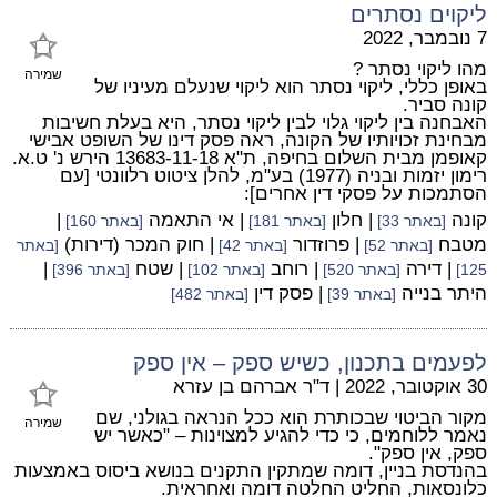
ליקוים נסתרים
7 נובמבר, 2022
מהו ליקוי נסתר ?
שמירה
באופן כללי, ליקוי נסתר הוא ליקוי שנעלם מעיניו של
קונה סביר.
האבחנה בין ליקוי גלוי לבין ליקוי נסתר, היא בעלת חשיבות
מבחינת זכויותיו של הקונה, ראה פסק דינו של השופט אבישי
קאופמן מבית השלום בחיפה, ת"א 13683-11-18 הירש נ' ט.א.
רימון יזמות ובניה (1977) בע"מ, להלן ציטוט רלוונטי [עם
הסתמכות על פסקי דין אחרים]:
קונה
| חלון
| אי התאמה
|
[באתר 33]
[באתר 181]
[באתר 160]
מטבח
| פרוזדור
| חוק המכר (דירות)
[באתר 52]
[באתר 42]
[באתר
| דירה
| רוחב
| שטח
|
125]
[באתר 520]
[באתר 102]
[באתר 396]
היתר בנייה
| פסק דין
[באתר 39]
[באתר 482]
לפעמים בתכנון, כשיש ספק – אין ספק
30 אוקטובר, 2022
|
ד"ר אברהם בן עזרא
מקור הביטוי שבכותרת הוא ככל הנראה בגולני, שם
שמירה
נאמר ללוחמים, כי כדי להגיע למצוינות – "כאשר יש
ספק, אין ספק".
בהנדסת בניין, דומה שמתקין התקנים בנושא ביסוס באמצעות
כלונסאות, החליט החלטה דומה ואחראית.