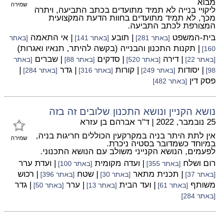
מבוא
שמירה
ליקויי בנייה לא תמיד מתועדים בכתב התביעה, ויתרה
מכך, לא תמיד מתועדים בחוות הדעת המקצועית
המצורפת לכתב התביעה.
בית-המשפט
| תובע
| אי התאמה
[באתר 281]
[באתר 141]
[באתר
| תקנות התכנון והבנייה (בקשה להיתר, תנאיו ואגרות)
160]
| דירה
| סדקים
| שברים
[באתר 22]
[באתר 520]
[באתר 88]
[באתר
| יסודות
| קורות
| גדר
|
98]
[באתר 249]
[באתר 316]
[באתר 284]
פסק דין
[באתר 482]
נושא הקניין ונושא התכנון שלובים זה בזה
25 נובמבר, 2022
|
ד"ר אברהם בן עזרא
אין לתת היתר בניה במקרקעין הכוללים חריגות בניה,
שמירה
במיוחד כשמדובר בסטיה ניכרת.
לפעמים, הנושא הקנייני משולב עם הנושא התכנוני.
רום ושלח
| ועדה מקומית
| ועדת ערר
[באתר 355]
[באתר 100]
| תכנית מתאר
| שטח
| רכוש
[באתר 37]
[באתר 30]
[באתר 396]
משותף
| ועד הבית
| ערר
| גדר
[באתר 61]
[באתר 13]
[באתר 50]
[באתר 284]