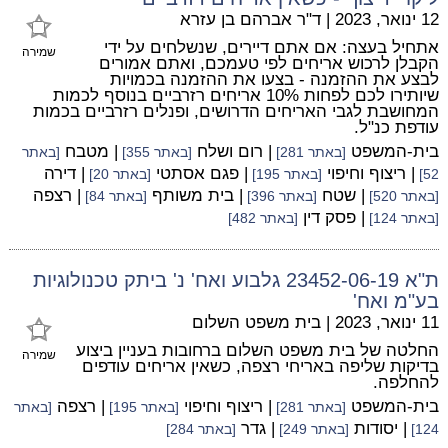
12 ינואר, 2023
|
ד"ר אברהם בן עזרא
אתחיל בעצה: אם אתם דיירים, שנשלחים על ידי
שמירה
הקבלן לרכוש אריחים לפי טעמכם, ואתם אמורים
לבצע את ההזמנה - בצעו את ההזמנה בכמויות
שיותירו לכם לפחות 10% אריחים רזרביים בנוסף לכמות
המחושבת לגבי האריחים הדרושים, ופנלים רזרביים בכמות
עודפת כנ"ל.
בית-המשפט
| רום ושלח
| מטבח
[באתר 281]
[באתר 355]
[באתר
| ריצוף וחיפוי
| פגם אסתטי
| דירה
52]
[באתר 195]
[באתר 20]
| שטח
| בית משותף
| רצפה
[באתר 520]
[באתר 396]
[באתר 84]
| פסק דין
[באתר 124]
[באתר 482]
ת"א 23452-06-19 גלבוע ואח' נ' ביתק טכנולוגיות
בע"מ ואח'
11 ינואר, 2023
|
בית משפט השלום
החלטה של בית משפט השלום ברחובות בעניין ביצוע
שמירה
בדיקות שליפה באריחי רצפה, כשאין אריחים עודפים
להחלפה.
בית-המשפט
| ריצוף וחיפוי
| רצפה
[באתר 281]
[באתר 195]
[באתר
| יסודות
| גדר
124]
[באתר 249]
[באתר 284]