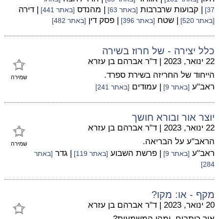
| קבועות שרברבות
| מהנדס
| דירה
37]
[באתר 63]
[באתר 441]
| שטח
| פסק דין
[באתר 520]
[באתר 396]
[באתר 482]
כלל יצירה - של חרוז בשירה
22 ינואר, 2023
|
ד"ר אברהם בן עזרא
הייחוד של החריזה בשירת ספרד.
שמירה
ראב"ע
| עמודים
[באתר 9]
[באתר 241]
יוצר אור ובורא חושך
22 ינואר, 2023
|
ד"ר אברהם בן עזרא
הראב"ע על הבריאה.
שמירה
ראב"ע
| פרשת השבוע
| גדר
[באתר 9]
[באתר 119]
[באתר
284]
מקף - או: מקו?
20 ינואר, 2023
|
ד"ר אברהם בן עזרא
איך כותבים, ומהי המשמעות?