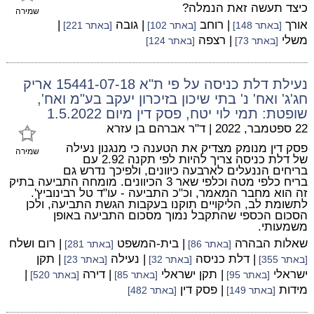
כיצד תעשה זאת הנמלה?
שמירה
אורך
| רוחב
| גובה
|
[באתר 148]
[באתר 102]
[באתר 221]
משלי
| רצפה
[באתר 73]
[באתר 124]
נעילת דלת כניסה על פי ת"א 15441-07-18 אריק
חג'ג' ואח' נ' בתי שיכון בזיכרון יעקב בע"מ ואח',
שופטת: תמי לוי יטח, פסק דין מיום 1.5.2022
22 ספטמבר, 2022
|
ד"ר אברהם בן עזרא
פסק דין מנומק מצדיק את הטענה כי מנגנון נעילה
שמירה
של דלת כניסה צריך להיות לפי תקנה 2.92 עם
בריחים הננעלים לארבעה כיוונים, ולפיכך נדרש גם
בריח כלפי מטה וכלפי שאר 3 הכיוונים. מומחה התביעה בתיק
זה הוא מחבר המאמר, וכ"כ התביעה - עו"ד טל רבינוביץ'.
לתשומת לב, הליקויים תוקנו בעקבות הגשת התביעה, ולכן
הסכום הכספי שהתקבל נמוך מסכום התביעה באופן
משמעותי.
שאלות הבהרה
| בית-המשפט
| רום ושלח
[באתר 86]
[באתר 281]
| דלת כניסה
| נעילה
| תקן
[באתר 355]
[באתר 32]
[באתר 23]
ישראלי
| תקן ישראלי
| דירה
|
[באתר 95]
[באתר 85]
[באתר 520]
מידות
| פסק דין
[באתר 149]
[באתר 482]