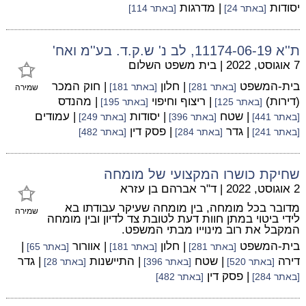
יסודות
| מדרגות
[באתר 24]
[באתר 114]
ת''א 11174-06-19, לב נ' ש.ק.ד. בע''מ ואח'
7 אוגוסט, 2022
|
בית משפט השלום
בית-המשפט
| חלון
| חוק המכר
[באתר 281]
[באתר 181]
שמירה
(דירות)
| ריצוף וחיפוי
| מהנדס
[באתר 125]
[באתר 195]
| שטח
| יסודות
| עמודים
[באתר 441]
[באתר 396]
[באתר 249]
| גדר
| פסק דין
[באתר 241]
[באתר 284]
[באתר 482]
שחיקת כושרו המקצועי של מומחה
2 אוגוסט, 2022
|
ד"ר אברהם בן עזרא
מדובר בכל מומחה, בין מומחה שעיקר עבודתו בא
שמירה
לידי ביטוי במתן חוות דעת לטובת צד לדיון ובין מומחה
המקבל את רוב מינוייו מבתי המשפט.
בית-המשפט
| חלון
| אוורור
|
[באתר 281]
[באתר 181]
[באתר 65]
דירה
| שטח
| התיישנות
| גדר
[באתר 520]
[באתר 396]
[באתר 28]
| פסק דין
[באתר 284]
[באתר 482]