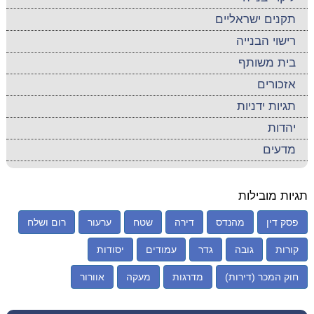
תקנים ישראליים
רישוי הבנייה
בית משותף
אזכורים
תגיות ידניות
יהדות
מדעים
תגיות מובילות
פסק דין
מהנדס
דירה
שטח
ערעור
רום ושלח
קורות
גובה
גדר
עמודים
יסודות
חוק המכר (דירות)
מדרגות
מעקה
אוורור