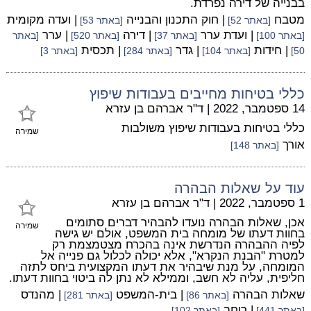
בבנייה של דירה נפרדת.
מטבח
| חוק התכנון והבנייה
| ועדה מקומית
[באתר 52]
[באתר 53]
| ועדת ערר
| דירה
| ערר
[באתר 100]
[באתר 37]
[באתר 520]
[באתר
| חידות
| גדר
| תכסית
50]
[באתר 104]
[באתר 284]
[באתר 3]
כללי בטיחות מחייבים בעבודות שיפוץ
14 ספטמבר, 2022
|
ד"ר אברהם בן עזרא
כללי בטיחות בעבודות שיפוץ משולבות
שמירה
אורך
[באתר 148]
עוד על שאלות הבהרה
1 ספטמבר, 2022
|
ד"ר אברהם בן עזרא
אכן, שאלות הבהרה נועדו להבהיר דברים סתומים
שמירה
בחוות דעתו של מומחה בית המשפט, אולם יש גישה
לפיה ההבהרה הנדרשת אינה בהכרח מצטמצמת רק
למטרת "הבנת הנקרא", אלא יכולה לכלול גם פנייה אל
המומחה, על מנת שיבהיר את דעתו המקצועית ביחס לתזה
חליפית, עליה לא חשב, וממילא לא נתן לה ביטוי בחוות דעתו.
שאלות הבהרה
| בית-המשפט
| מהנדס
[באתר 86]
[באתר 281]
| רוחב
[באתר 441]
[באתר 102]