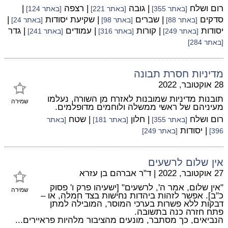
רום ושלח
| גובה
| רצפה
|
[באתר 355]
[באתר 221]
[באתר 124]
סדקים
| שברים
| שקיעת יסודות
|
[באתר 88]
[באתר 98]
[באתר 24]
יסודות
| קורות
| עמודים
| גדר
[באתר 249]
[באתר 316]
[באתר 241]
[באתר 284]
מדיניות חסרת תבונה
28 אוקטובר, 2022
תובנות מדיניות שמובנות לאזרח מן השורה, נעלמו
שמירה
מעיניהם של ראשי ממשלה ולוחמים מדופלמים.
רום ושלח
| חלון
| שטח
[באתר 355]
[באתר 181]
[באתר
| יסודות
396]
[באתר 249]
אין שלום לרשעים
27 אוקטובר, 2022
|
ד"ר אברהם בן עזרא
"אין שלום, אמר ה', לרשעים" [ישעיהו פרק ו' פסוק
שמירה
כ"ב]. אפשר לזהות ביהדות נחישות בצד חמלה, או –
דבקות ללא פשרות בערכי המוסר, המובילה למתן
פתח חזרה כנה בתשובה.
הנביאים, כך מסתבר, מונעים מהציבור מלהיות פראיירים...