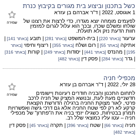
כשל בתכנון וביצוע בית מגורים בקיבוץ כנרת
1 אוגוסט, 2022
|
ד"ר אברהם בן עזרא
לפעמים מומחה יוצא מגדרו, כדי לרצות את רצונו של
שמירה
שולחו ומשלם שכרו, ובכך הוא עלול לגרום למזמין
חוות הדעת נזק ולא תועלת.
ערעור
| בית-המשפט
| תובע
|
[באתר 220]
[באתר 281]
[באתר 141]
אתיקה
| רום ושלח
| ריצוף וחיפוי
[באתר 55]
[באתר 355]
[באתר
| מהנדס
| יסודות
| קורות
195]
[באתר 441]
[באתר 249]
[באתר 316]
| גדר
| פסק דין
[באתר 284]
[באתר 482]
מכפילי חניה
28 יולי, 2022
|
ד"ר אברהם בן עזרא
לתחום התכנון והבניה חודרים רעיונות ויישומים
שמירה
חדשניים מעת לעת, ובנושא המציק של חניה לרכב
פרטי, לאור מצוקת החניה ברגילה הדורשת הקצאת
קרקע לא רק לפי שטח החניה אלא גם דרכי גישה ואפשרויות
תמרון בבטיחות, כשגילו יזמי בניה את ה"פתרון" של מכפילי
חניה – עטו עליו כמוצאי שלל רב.
חניה
| שטח
| תקרה
| פסק דין
[באתר 66]
[באתר 396]
[באתר 45]
[באתר 482]