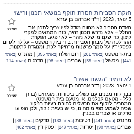
חזקת הסבירות חסרת תוקף בנושאי תכנון ורישוי
5 ינואר, 2023
|
ד"ר אברהם בן עזרא
האדם הסביר לא מהווה מודל לפיו צריך לתכנן את
שמירה
החלל – אלא נדרש תכנון זהיר, כזה המתאים למקרי
קיצון, כדי שגם מי שלא נזהר – לא ייפגע. הפקדת
ההחלטה של מבחן הסבירות בידי בית המשפט – עלולה לגרום
לפסקי דין על סמך פרשנות מרחיקה לכת, ומנוגדת לתקנות.
בית-המשפט
| רום ושלח
| מהנדס
[באתר 281]
[באתר 355]
[באתר
| מכשול
| שברים
| מדרגות
441]
[באתר 55]
[באתר 98]
[באתר 114]
לא תמיד "הגשם אשם"
1 ינואר, 2023
|
ד"ר אברהם בן עזרא
בבדיקות מבנים עם כשלים ביסודות, מומחים (בדרך
שמירה
כלל - מטעם קבלנים, או מטעם בית המשפט)
ממהרים לזקוף את הכשלים לחובת בעיות בניקוז.
שכיח לשמוע מפי מומחים, כי יש בעיית ניקוז, ולכן הופיעו
סדקים או שברים בבניין.
מהנדס
| רטיבות
| סדקים
|
[באתר 441]
[באתר 133]
[באתר 88]
שברים
| יסודות
| פסק דין
[באתר 98]
[באתר 249]
[באתר 482]