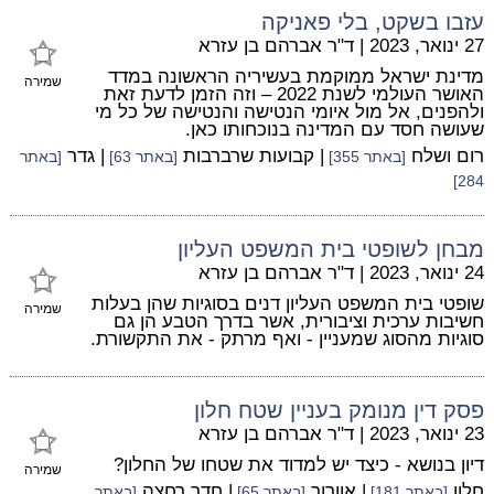
עזבו בשקט, בלי פאניקה
27 ינואר, 2023
|
ד"ר אברהם בן עזרא
מדינת ישראל ממוקמת בעשיריה הראשונה במדד
שמירה
האושר העולמי לשנת 2022 – וזה הזמן לדעת זאת
ולהפנים, אל מול איומי הנטישה והנטישה של כל מי
שעושה חסד עם המדינה בנוכחותו כאן.
רום ושלח
| קבועות שרברבות
| גדר
[באתר 355]
[באתר 63]
[באתר
284]
מבחן לשופטי בית המשפט העליון
24 ינואר, 2023
|
ד"ר אברהם בן עזרא
שופטי בית המשפט העליון דנים בסוגיות שהן בעלות
שמירה
חשיבות ערכית וציבורית, אשר בדרך הטבע הן גם
סוגיות מהסוג שמעניין - ואף מרתק - את התקשורת.
פסק דין מנומק בעניין שטח חלון
23 ינואר, 2023
|
ד"ר אברהם בן עזרא
דיון בנושא - כיצד יש למדוד את שטחו של החלון?
שמירה
חלון
| אוורור
| חדר רחצה
[באתר 181]
[באתר 65]
[באתר