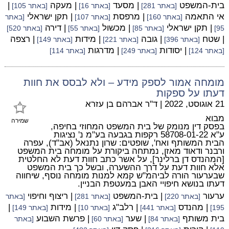
בית-המשפט
| מסעד
| מעקה
|
[באתר 281]
[באתר 16]
[באתר 105]
אי התאמה
| מרפסת
| תקן ישראלי
[באתר 160]
[באתר 107]
[באתר
| תקן ישראלי
| מכשול
| דירה
95]
[באתר 85]
[באתר 55]
[באתר 520]
| שטח
| גובה
| מידות
| רצפה
[באתר 396]
[באתר 221]
[באתר 149]
| יסודות
| מדרגות
[באתר 124]
[באתר 249]
[באתר 114]
מומחה אמור לספק מידע – ולא לבסס את חוות
דעתו על ספקות
21 אוגוסט, 2022
|
ד"ר אברהם בן עזרא
מבוא
שמירה
בפסק דין מנומק של בית המשפט המחוזי בחיפה,
ע"א 58708-01-22 רקפות בגבעה בע"מ נ' נציגות
הבית המשותף ואח', שופטים: שרון נתנאל (אב"ד), עפרה
ורבנר ודאוד מאזן, נמתחה ביקורת על מומחה בית המשפט
[המהנדס דן ברלינר], על אשר כתב חוות דעת לא החלטית
אלא חוות דעת על דרך ההשערה, ובשל כך בית המשפט
שבערעור הורה לביהמ"ש קמא למנות מומחה נוסף, שיחווה
דעתו בנושא חיפויי האבן במעטפת הבניין.
ערעור
| בית-המשפט
| ריצוף וחיפוי
[באתר 220]
[באתר 281]
[באתר
| מהנדס
| רלב"ג
| מידות
|
195]
[באתר 441]
[באתר 10]
[באתר 149]
בית משותף
| שער
| פרשת השבוע
[באתר 84]
[באתר 60]
[באתר