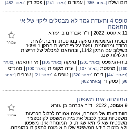
רום ושלח
| עמודים
| פסק דין
[באתר 355]
[באתר 241]
[באתר 482]
טופס 4 ותעודת גמר לא מבטלים ליקוי של אי
התאמה
11 אוגוסט, 2022
|
ד"ר אברהם בן עזרא
זכוכית המשמשת מעקה במרפסת, חייבת להיות
שמירה
רבודה ומחוסמת, וזאת על פי דרישות התקן 1099.1
בשילוב עם התקן 1142, ובהתאם למכלול של דרישות
הכלולות שם.
בית-המשפט
| מעקה
| אי התאמה
[באתר 281]
[באתר 105]
[באתר
| מרפסת
| ועדה מקומית
| מהנדס
160]
[באתר 107]
[באתר 100]
| דירה
| טופס 4
| שברים
[באתר 441]
[באתר 520]
[באתר 21]
[באתר
| פסק דין
98]
[באתר 482]
המומחה אינו משפטן
9 אוגוסט, 2022
|
ד"ר אברהם בן עזרא
חוות דעתו של מומחה, אינה אמורה לכלול הכרעות
שמירה
משפטיות ובכך לכבול את בית המשפט לקונספציה
משפטית שאולי היא שגויה, כי המומחה אינו משפטן
ולא בזכות הידע המשפטי שלו הוא מונה לתפקידו כמומחה.