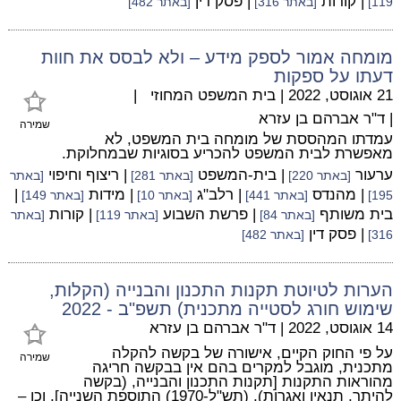
| קורות
| פסק דין
119]
[באתר 316]
[באתר 482]
מומחה אמור לספק מידע – ולא לבסס את חוות
דעתו על ספקות
21 אוגוסט, 2022
|
בית המשפט המחוזי
|
|
ד"ר אברהם בן עזרא
שמירה
עמדתו המהססת של מומחה בית המשפט, לא
מאפשרת לבית המשפט להכריע בסוגיות שבמחלוקת.
ערעור
| בית-המשפט
| ריצוף וחיפוי
[באתר 220]
[באתר 281]
[באתר
| מהנדס
| רלב"ג
| מידות
|
195]
[באתר 441]
[באתר 10]
[באתר 149]
בית משותף
| פרשת השבוע
| קורות
[באתר 84]
[באתר 119]
[באתר
| פסק דין
316]
[באתר 482]
הערות לטיוטת תקנות התכנון והבנייה (הקלות,
שימוש חורג לסטייה מתכנית) תשפ"ב - 2022
14 אוגוסט, 2022
|
ד"ר אברהם בן עזרא
על פי החוק הקיים, אישורה של בקשה להקלה
שמירה
מתכנית, מוגבל למקרים בהם אין בבקשה חריגה
מהוראות התקנות [תקנות התכנון והבנייה, (בקשה
להיתר, תנאיו ואגרות), (תש"ל-1970) התוספת השנייה], וכן –