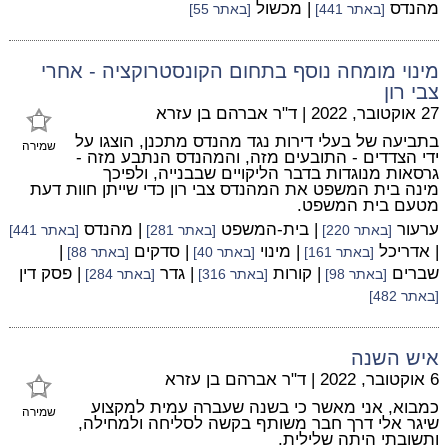
מהנדס
| מכשול
[באתר 441]
[באתר 55]
מינוי מומחה נוסף בתחום הקונסטרוקציה - אחרי
צבי רון
27 אוקטובר, 2022
|
ד"ר אברהם בן עזרא
בתביעה של בעלי דירות נגד מהנדס מתכנן, הוצגו על
שמירה
ידי הצדדים - התובעים מזה, והמהנדס הנתבע מזה -
גרסאות מנוגדות בדבר הליקויים שבבנייה, ולפיכך
מינה בית המשפט את המהנדס צבי רון כדי שייתן חוות דעת
מטעם בית המשפט.
ערעור
| בית-המשפט
| מהנדס
[באתר 220]
[באתר 281]
[באתר 441]
| אדריכל
| מינוי
| סדקים
|
[באתר 161]
[באתר 40]
[באתר 88]
שברים
| קורות
| גדר
| פסק דין
[באתר 98]
[באתר 316]
[באתר 284]
[באתר 482]
איש השנה
6 אוקטובר, 2022
|
ד"ר אברהם בן עזרא
כמבוא, אני מאשר כי בשנה שעברה עמית למקצוע
שמירה
שיגר אלי דרך חבר משותף בקשה לסליחה ולמחילה,
ותשובתי היתה שלילית.