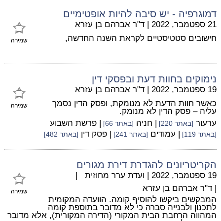
דמוגרפיה - יש סיבה להיות אופטימיים
21 ספטמבר, 2022
|
ד"ר אברהם בן עזרא
חישובים סטטיסטיים לקראת השנה החדשה,
שמירה
נימוקים בחוות דעת ובפסקי דין
19 ספטמבר, 2022
|
ד"ר אברהם בן עזרא
כאשר חוות הדעת לא מנומקת, ופסק הדין נסמך
שמירה
עליה – פסק הדין לא מנומק.
ערעור
| חניה
| פרשת השבוע
[באתר 220]
[באתר 66]
| עמודים
| פסק דין
[באתר 119]
[באתר 241]
[באתר 482]
הקריטריונים להגדרת דירת מגורים
19 ספטמבר, 2022
|
ועדת ערר מחוזית
|
|
ד"ר אברהם בן עזרא
שמירה
המבקשים ביקשו להוסיף קומה. הוועדה המקומית
לתכנון ולבנייה סברה כי לא מדובר בתוספת קומה
המהווה הרחבת הבית המקורי (הדירה המקורית), אלא מדובר