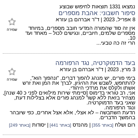
נמצאו 1331 תוצאות לחיפוש שבוצע
סיפור חשבוני: אהבת מספרים
8 אפריל, 2023
|
ד"ר אברהם בן עזרא
אין זה סוד שהמורה המדעי חובב מספרים, במיוחד
שמירה
מספרים שלמים, חיוביים, ונגישים לכול – מאחד ועד
10.
הרי זה כה טבעי...
בעד הדמוקרטיה, נגד הרפורמה
3 מרץ, 2023
|
ד"ר אברהם בן עזרא
בימי פורים, יש מנהג להפוך דברים, "ונהפוך הוא",
שמירה
להתחפש, לשבש את ההיגיון, לברך את המן ואת זרש
אשתו ולקלס את מרדכי היהודי.
אני, רב טוראי בדימוס [סיימתי שירות מילואים לפני כ 40 שנה],
מצהיר בזאת ללא קשר למנהג פורים אלא בצלילות דעת,
שאני בעד הדמוקרטיה.
ונגד הרפורמה.
הדעת השתבשה – לא אצלי, אלא אצל אחרים, כפי שיובהר
בהמשך הדברים.
רום ושלח
| מהנדס
| יסודות
[באתר 355]
[באתר 441]
[באתר 249]