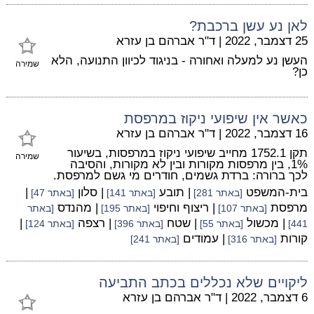
לאן נע עשן ברכבת?
25 דצמבר, 2022
|
ד"ר אברהם בן עזרא
העשן נע למעלה ואחורה - בניגוד לכיוון התנועה, הלא
שמירה
כן?
כאשר אין שיפועי ניקוז במרפסת
16 דצמבר, 2022
|
ד"ר אברהם בן עזרא
תקן 1752.1 מחייב שיפועי ניקוז במרפסות, בשיעור
שמירה
1%, בין מרפסות מקורות ובין לא מקורות, והסיבה
לכך ברורה: ברדת גשמים, חודרים מי גשם למרפסת.
בית-המשפט
| תובע
| סלון
|
[באתר 281]
[באתר 141]
[באתר 47]
מרפסת
| ריצוף וחיפוי
| מהנדס
[באתר 107]
[באתר 195]
[באתר
| מכשול
| שטח
| רצפה
|
441]
[באתר 55]
[באתר 396]
[באתר 124]
קורות
| עמודים
[באתר 316]
[באתר 241]
ליקויים שלא נכללים בכתב התביעה
6 דצמבר, 2022
|
ד"ר אברהם בן עזרא