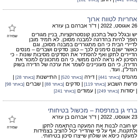
אחריות לטווח ארוך
26 אוגוסט, 2022
|
ד"ר אברהם בן עזרא
יש ובגלל כשל בתכנון קונסטרוקציות, בניין מגורים
שמירה
הופך להיות בהדרגה למבנה מסוכן. לא תמיד מובן
לדיירי הבית כי הם מתגוררים במבנה מסוכן, וגם
כאשר ישנם סימנים לכך – כגון: סדקים ושברים – מנסים
הדיירים לתקן ואף להסתיר את הסדקים מסיבות שונות - כי
הסיכון לא נראה להם ממשי, כי הם מתכוונים למכור את
הדירה, כי הם מעוניינים לשמר את ערכה של הדירה בשוק
הנדל"ן, ועוד.
מהנדס
| דירה
| התיישנות
|
[באתר 441]
[באתר 520]
[באתר 28]
פרשת השבוע
| סדקים
| שברים
[באתר 119]
[באתר 88]
[באתר 98]
| יסודות
| עמודים
[באתר 249]
[באתר 241]
ברזי גן במרפסת – מכשול בטיחותי
23 אוגוסט, 2022
|
ד"ר אברהם בן עזרא
יש חובה לבנות את המעקה בהתאמה לתקן
שמירה
ולתקנות, אף על פי שהדייר יכול להציב בצמידות
למעקה כיסא או שולחן שייצרו סיכון בטיחותי.