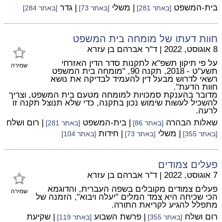
בית-המשפט
| משלי
| גדר
[באתר 281]
[באתר 73]
[באתר 284]
חוות דעתו של מומחה בית המשפט
8 אוגוסט, 2022
|
ד"ר אברהם בן עזרא
על פי תיקון תשפ"א לתקנות סדר הדין האזרחי
שמירה
תשע"ט - 2018, תקנה 90, "מומחה בית המשפט
רשאי לדרוש מבעל דין להעמיד לבדיקה את נושא
חוות הדעת".
מדובר בהענקת סמכויות למומחה מטעם בית המשפט, וצריך
להשכיל לעשות שימוש נכון בתקנה, כדי שלא תנוצל תקנה זו
לרעה.
שאלות הבהרה
| בית-המשפט
| רום ושלח
[באתר 86]
[באתר 281]
| משלי
| חידות
[באתר 355]
[באתר 73]
[באתר 104]
פעלים צמודים
7 אוגוסט, 2022
|
ד"ר אברהם בן עזרא
פעלים צמודים מקובלים בשפה העברית, והדוגמא
שמירה
הכי שכיחה היא צמד המלים "יעלה ויבוא", הזמנה של
מתפלל להגיע לקריאת התורה.
רום ושלח
| פרשת השבוע
| שקיעת
[באתר 355]
[באתר 119]