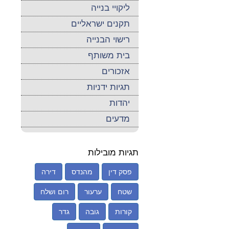
ליקויי בנייה
תקנים ישראליים
רישוי הבנייה
בית משותף
אזכורים
תגיות ידניות
יהדות
מדעים
תגיות מובילות
פסק דין
מהנדס
דירה
שטח
ערעור
רום ושלח
קורות
גובה
גדר