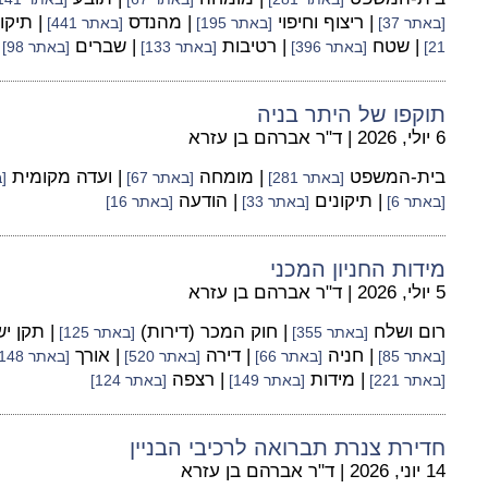
| ריצוף וחיפוי
| מהנדס
| תיקו
[באתר 37]
[באתר 195]
[באתר 441]
| שטח
| רטיבות
| שברים
21]
[באתר 396]
[באתר 133]
[באתר 98]
תוקפו של היתר בניה
6 יולי, 2026
|
ד"ר אברהם בן עזרא
בית-המשפט
| מומחה
| ועדה מקומית
[באתר 281]
[באתר 67]
[ב
| תיקונים
| הודעה
[באתר 6]
[באתר 33]
[באתר 16]
מידות החניון המכני
5 יולי, 2026
|
ד"ר אברהם בן עזרא
רום ושלח
| חוק המכר (דירות)
| תקן י
[באתר 355]
[באתר 125]
| חניה
| דירה
| אורך
[באתר 85]
[באתר 66]
[באתר 520]
[באתר 148]
| מידות
| רצפה
[באתר 221]
[באתר 149]
[באתר 124]
חדירת צנרת תברואה לרכיבי הבניין
14 יוני, 2026
|
ד"ר אברהם בן עזרא