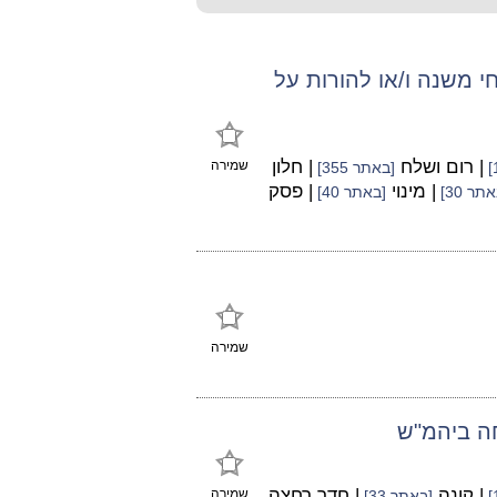
 משנה ו/או להורות על
| רום ושלח
| חלון
שמירה
[באתר 355]
| מינוי
| פסק
תר 30]
[באתר 40]
שמירה
חה ביהמ"ש
| קונה
| חדר רחצה
שמירה
[באתר 33]