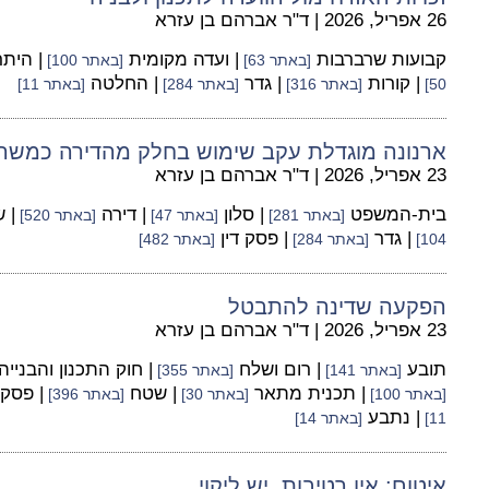
26 אפריל, 2026
|
ד"ר אברהם בן עזרא
קבועות שרברבות
| ועדה מקומית
| היתר
[באתר 63]
[באתר 100]
| קורות
| גדר
| החלטה
50]
[באתר 316]
[באתר 284]
[באתר 11]
ארנונה מוגדלת עקב שימוש בחלק מהדירה כמשר
23 אפריל, 2026
|
ד"ר אברהם בן עזרא
בית-המשפט
| סלון
| דירה
| 
[באתר 281]
[באתר 47]
[באתר 520]
| גדר
| פסק דין
104]
[באתר 284]
[באתר 482]
הפקעה שדינה להתבטל
23 אפריל, 2026
|
ד"ר אברהם בן עזרא
תובע
| רום ושלח
| חוק התכנון והבנייה
[באתר 141]
[באתר 355]
| תכנית מתאר
| שטח
| פסק 
[באתר 100]
[באתר 30]
[באתר 396]
| נתבע
11]
[באתר 14]
איטום: אין רטיבות, יש ליקוי