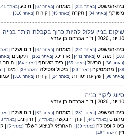
בית-המשפט
| מומחה
| תובע
[באתר 281]
[באתר 67]
[באתר 141]
משותף
| תקרה
| קורות
[באתר 84]
[באתר 45]
[באתר 316]
שיקום בניין עלול להיות כרוך בקבלת היתר בנייה
10 יוני, 2026
|
ד"ר אברהם בן עזרא
בית-המשפט
| מומחה
| רום ושלח
[באתר 281]
[באתר 67]
[באתר 55
| מהנדס
| אדריכל
| תיקונים
100]
[באתר 441]
[באתר 161]
[באתר 33
| מכשול
| בית משותף
| היתר ב
[באתר 66]
[באתר 55]
[באתר 84]
| מתמטיקה
| ביטול ופסילה
| מינוי
38]
[באתר 20]
[באתר 39]
[באת
| שקיעת יסודות
| קורות
| עמו
[באתר 98]
[באתר 24]
[באתר 316]
סיווג ליקויי בניה
10 יוני, 2026
|
ד"ר אברהם בן עזרא
בית-המשפט
| מומחה
| רום ושלח
[באתר 281]
[באתר 67]
[באתר 55
מהנדס
| עורך הבקשה
| תיקונים
[באתר 441]
[באתר 7]
[באתר 33]
ביטול ופסילה
| האחראי לביצוע השלד
| ק
[באתר 39]
[באתר 5]
דין
[באתר 482]