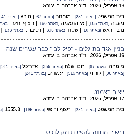
19 אפריל, 2026
|
ד"ר אברהם בן עזרא
בית-המשפט
| מומחה
| תובע
[באתר 281]
[באתר 67]
[באתר 141]
מעקה
| אי התאמה
| ריצוף וחיפוי
[באתר 105]
[באתר 160]
[באתר 5
נדבך ראש
| שטח
| רטיבות
|
[באתר 10]
[באתר 396]
[באתר 133]
בניין אגד בת גלים - "פיל לבן" כבר עשרים שנה
19 אפריל, 2026
|
ד"ר אברהם בן עזרא
מומחה
| רום ושלח
| אדריכל
[באתר 67]
[באתר 355]
[באתר 161]
| קורות
| עמודים
[באתר 88]
[באתר 316]
[באתר 241]
ייצוב בצמנט
17 אפריל, 2026
|
ד"ר אברהם בן עזרא
בית-המשפט
| ריצוף וחיפוי
| 1555.3
[באתר 281]
[באתר 195]
[בא
רישוי: מתווה להפיכת נזק לנכס