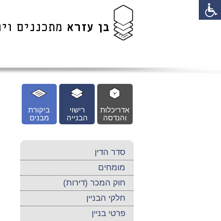
לג
כן
זי
אדריכלות
רישוי
ביקורת
והנדסה
הבנייה
מבנים
סדר הדין
מומחים
חוק המכר (דירות)
חלקי הבניין
פרטי בניין