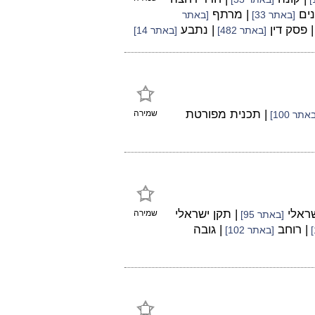
נים
| מרתף
[באתר 33]
[באתר
| פסק דין
| נתבע
[באתר 482]
[באתר 14]
| תכנית מפורטת
שמירה
אתר 100]
שראלי
| תקן ישראלי
שמירה
[באתר 95]
| רוחב
| גובה
[באתר 102]