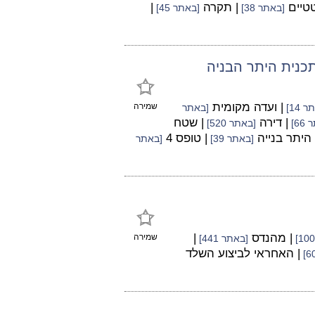
טטיים
| תקרה
|
[באתר 38]
[באתר 45]
כנית היתר הבניה
| ועדה מקומית
שמירה
 14]
[באתר
| דירה
| שטח
66]
[באתר 520]
 היתר בנייה
| טופס 4
[באתר 39]
[באתר
| מהנדס
|
שמירה
[באתר 441]
| האחראי לביצוע השלד