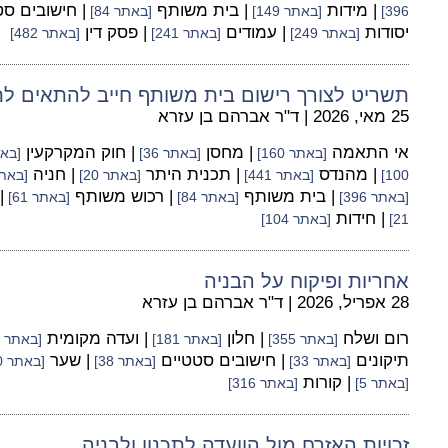
| מידות
| בית משותף
| חישובים ס
396]
[באתר 149]
[באתר 84]
יסודות
| עמודים
| פסק דין
[באתר 249]
[באתר 241]
[באתר 482]
תשריט לצורך רישום בית משותף חייב להתאים לת
25 מאי, 2026
|
ד"ר אברהם בן עזרא
אי התאמה
| מחסן
| חוק המקרקעין
[באתר 160]
[באתר 36]
[באתר
| מהנדס
| תכנית היתר
| חניה
100]
[באתר 441]
[באתר 20]
[באתר 
| בית משותף
| רכוש משותף
|
[באתר 396]
[באתר 84]
[באתר 61]
| חידות
21]
[באתר 104]
אחריות ופיקוח על הבניה
28 אפריל, 2026
|
ד"ר אברהם בן עזרא
רום ושלח
| חלון
| ועדה מקומית
[באתר 355]
[באתר 181]
[באתר 100]
תיקונים
| חישובים סטטיים
| שער
[באתר 33]
[באתר 38]
[באתר 60]
| קורות
[באתר 5]
[באתר 316]
זכויות האזרח מול הוועדה לתכנון ולבניה