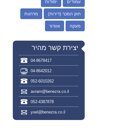
עמודים
יסודות
חוק המכר (דירות)
מדרגות
מעקה
אוורור
יצירת קשר מהיר
04-8678417
04-8642012
052-6010262
avram@benezra.co.il
052-4387878
yoel@benezra.co.il