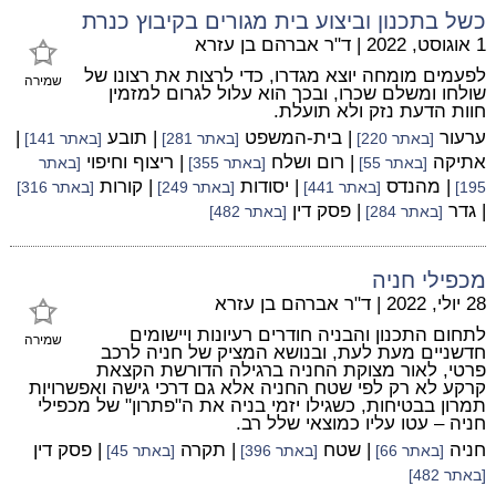
כשל בתכנון וביצוע בית מגורים בקיבוץ כנרת
1 אוגוסט, 2022
|
ד"ר אברהם בן עזרא
לפעמים מומחה יוצא מגדרו, כדי לרצות את רצונו של
שמירה
שולחו ומשלם שכרו, ובכך הוא עלול לגרום למזמין
חוות הדעת נזק ולא תועלת.
ערעור
| בית-המשפט
| תובע
|
[באתר 220]
[באתר 281]
[באתר 141]
אתיקה
| רום ושלח
| ריצוף וחיפוי
[באתר 55]
[באתר 355]
[באתר
| מהנדס
| יסודות
| קורות
195]
[באתר 441]
[באתר 249]
[באתר 316]
| גדר
| פסק דין
[באתר 284]
[באתר 482]
מכפילי חניה
28 יולי, 2022
|
ד"ר אברהם בן עזרא
לתחום התכנון והבניה חודרים רעיונות ויישומים
שמירה
חדשניים מעת לעת, ובנושא המציק של חניה לרכב
פרטי, לאור מצוקת החניה ברגילה הדורשת הקצאת
קרקע לא רק לפי שטח החניה אלא גם דרכי גישה ואפשרויות
תמרון בבטיחות, כשגילו יזמי בניה את ה"פתרון" של מכפילי
חניה – עטו עליו כמוצאי שלל רב.
חניה
| שטח
| תקרה
| פסק דין
[באתר 66]
[באתר 396]
[באתר 45]
[באתר 482]