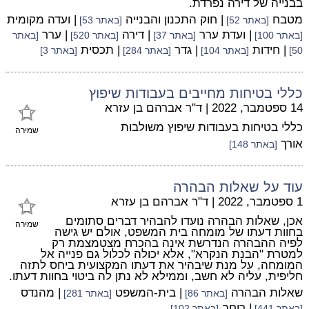
בבנייה של דירה נפרדת.
מטבח
| חוק התכנון והבנייה
| ועדה מקומית
[באתר 52]
[באתר 53]
| ועדת ערר
| דירה
| ערר
[באתר 100]
[באתר 37]
[באתר 520]
[באתר
| חידות
| גדר
| תכסית
50]
[באתר 104]
[באתר 284]
[באתר 3]
כללי בטיחות מחייבים בעבודות שיפוץ
14 ספטמבר, 2022
|
ד"ר אברהם בן עזרא
כללי בטיחות בעבודות שיפוץ משולבות
שמירה
אורך
[באתר 148]
עוד על שאלות הבהרה
1 ספטמבר, 2022
|
ד"ר אברהם בן עזרא
אכן, שאלות הבהרה נועדו להבהיר דברים סתומים
שמירה
בחוות דעתו של מומחה בית המשפט, אולם יש גישה
לפיה ההבהרה הנדרשת אינה בהכרח מצטמצמת רק
למטרת "הבנת הנקרא", אלא יכולה לכלול גם פנייה אל
המומחה, על מנת שיבהיר את דעתו המקצועית ביחס לתזה
חליפית, עליה לא חשב, וממילא לא נתן לה ביטוי בחוות דעתו.
שאלות הבהרה
| בית-המשפט
| מהנדס
[באתר 86]
[באתר 281]
| רוחב
[באתר 441]
[באתר 102]