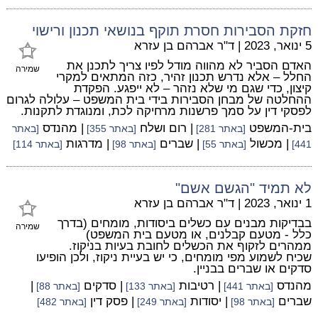
חזקת הסבירות חסרת תוקף בנושאי תכנון ורישוי
5 ינואר, 2023
|
ד"ר אברהם בן עזרא
האדם הסביר לא מהווה מודל לפיו צריך לתכנן את
שמירה
החלל – אלא נדרש תכנון זהיר, כזה המתאים למקרי
קיצון, כדי שגם מי שלא נזהר – לא ייפגע. הפקדת
ההחלטה של מבחן הסבירות בידי בית המשפט – עלולה לגרום
לפסקי דין על סמך פרשנות מרחיקה לכת, ומנוגדת לתקנות.
בית-המשפט
| רום ושלח
| מהנדס
[באתר 281]
[באתר 355]
[באתר
| מכשול
| שברים
| מדרגות
441]
[באתר 55]
[באתר 98]
[באתר 114]
לא תמיד "הגשם אשם"
1 ינואר, 2023
|
ד"ר אברהם בן עזרא
בבדיקות מבנים עם כשלים ביסודות, מומחים (בדרך
שמירה
כלל - מטעם קבלנים, או מטעם בית המשפט)
ממהרים לזקוף את הכשלים לחובת בעיות בניקוז.
שכיח לשמוע מפי מומחים, כי יש בעיית ניקוז, ולכן הופיעו
סדקים או שברים בבניין.
מהנדס
| רטיבות
| סדקים
|
[באתר 441]
[באתר 133]
[באתר 88]
שברים
| יסודות
| פסק דין
[באתר 98]
[באתר 249]
[באתר 482]