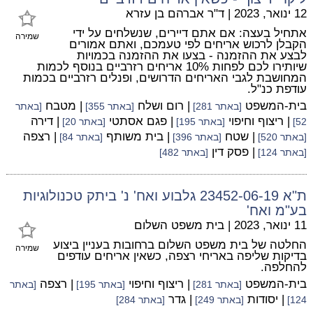
12 ינואר, 2023
|
ד"ר אברהם בן עזרא
אתחיל בעצה: אם אתם דיירים, שנשלחים על ידי
שמירה
הקבלן לרכוש אריחים לפי טעמכם, ואתם אמורים
לבצע את ההזמנה - בצעו את ההזמנה בכמויות
שיותירו לכם לפחות 10% אריחים רזרביים בנוסף לכמות
המחושבת לגבי האריחים הדרושים, ופנלים רזרביים בכמות
עודפת כנ"ל.
בית-המשפט
| רום ושלח
| מטבח
[באתר 281]
[באתר 355]
[באתר
| ריצוף וחיפוי
| פגם אסתטי
| דירה
52]
[באתר 195]
[באתר 20]
| שטח
| בית משותף
| רצפה
[באתר 520]
[באתר 396]
[באתר 84]
| פסק דין
[באתר 124]
[באתר 482]
ת"א 23452-06-19 גלבוע ואח' נ' ביתק טכנולוגיות
בע"מ ואח'
11 ינואר, 2023
|
בית משפט השלום
החלטה של בית משפט השלום ברחובות בעניין ביצוע
שמירה
בדיקות שליפה באריחי רצפה, כשאין אריחים עודפים
להחלפה.
בית-המשפט
| ריצוף וחיפוי
| רצפה
[באתר 281]
[באתר 195]
[באתר
| יסודות
| גדר
124]
[באתר 249]
[באתר 284]