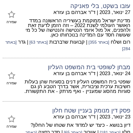
עזבו בשקט, בלי פאניקה
27 ינואר, 2023
|
ד"ר אברהם בן עזרא
מדינת ישראל ממוקמת בעשיריה הראשונה במדד
שמירה
האושר העולמי לשנת 2022 – וזה הזמן לדעת זאת
ולהפנים, אל מול איומי הנטישה והנטישה של כל מי
שעושה חסד עם המדינה בנוכחותו כאן.
רום ושלח
| קבועות שרברבות
| גדר
[באתר 355]
[באתר 63]
[באתר
284]
מבחן לשופטי בית המשפט העליון
24 ינואר, 2023
|
ד"ר אברהם בן עזרא
שופטי בית המשפט העליון דנים בסוגיות שהן בעלות
שמירה
חשיבות ערכית וציבורית, אשר בדרך הטבע הן גם
סוגיות מהסוג שמעניין - ואף מרתק - את התקשורת.
פסק דין מנומק בעניין שטח חלון
23 ינואר, 2023
|
ד"ר אברהם בן עזרא
דיון בנושא - כיצד יש למדוד את שטחו של החלון?
שמירה
חלון
| אוורור
| חדר רחצה
[באתר 181]
[באתר 65]
[באתר