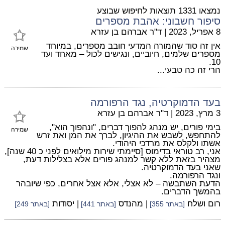
נמצאו 1331 תוצאות לחיפוש שבוצע
סיפור חשבוני: אהבת מספרים
8 אפריל, 2023
|
ד"ר אברהם בן עזרא
אין זה סוד שהמורה המדעי חובב מספרים, במיוחד
שמירה
מספרים שלמים, חיוביים, ונגישים לכול – מאחד ועד
10.
הרי זה כה טבעי...
בעד הדמוקרטיה, נגד הרפורמה
3 מרץ, 2023
|
ד"ר אברהם בן עזרא
בימי פורים, יש מנהג להפוך דברים, "ונהפוך הוא",
שמירה
להתחפש, לשבש את ההיגיון, לברך את המן ואת זרש
אשתו ולקלס את מרדכי היהודי.
אני, רב טוראי בדימוס [סיימתי שירות מילואים לפני כ 40 שנה],
מצהיר בזאת ללא קשר למנהג פורים אלא בצלילות דעת,
שאני בעד הדמוקרטיה.
ונגד הרפורמה.
הדעת השתבשה – לא אצלי, אלא אצל אחרים, כפי שיובהר
בהמשך הדברים.
רום ושלח
| מהנדס
| יסודות
[באתר 355]
[באתר 441]
[באתר 249]