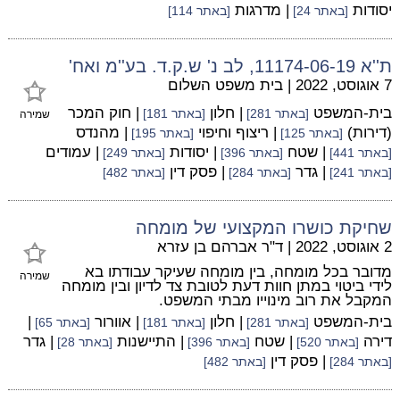
יסודות
| מדרגות
[באתר 24]
[באתר 114]
ת''א 11174-06-19, לב נ' ש.ק.ד. בע''מ ואח'
7 אוגוסט, 2022
|
בית משפט השלום
בית-המשפט
| חלון
| חוק המכר
[באתר 281]
[באתר 181]
שמירה
(דירות)
| ריצוף וחיפוי
| מהנדס
[באתר 125]
[באתר 195]
| שטח
| יסודות
| עמודים
[באתר 441]
[באתר 396]
[באתר 249]
| גדר
| פסק דין
[באתר 241]
[באתר 284]
[באתר 482]
שחיקת כושרו המקצועי של מומחה
2 אוגוסט, 2022
|
ד"ר אברהם בן עזרא
מדובר בכל מומחה, בין מומחה שעיקר עבודתו בא
שמירה
לידי ביטוי במתן חוות דעת לטובת צד לדיון ובין מומחה
המקבל את רוב מינוייו מבתי המשפט.
בית-המשפט
| חלון
| אוורור
|
[באתר 281]
[באתר 181]
[באתר 65]
דירה
| שטח
| התיישנות
| גדר
[באתר 520]
[באתר 396]
[באתר 28]
| פסק דין
[באתר 284]
[באתר 482]