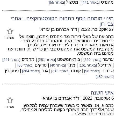
מהנדס
| מכשול
[באתר 441]
[באתר 55]
מינוי מומחה נוסף בתחום הקונסטרוקציה - אחרי
צבי רון
27 אוקטובר, 2022
|
ד"ר אברהם בן עזרא
בתביעה של בעלי דירות נגד מהנדס מתכנן, הוצגו על
שמירה
ידי הצדדים - התובעים מזה, והמהנדס הנתבע מזה -
גרסאות מנוגדות בדבר הליקויים שבבנייה, ולפיכך
מינה בית המשפט את המהנדס צבי רון כדי שייתן חוות דעת
מטעם בית המשפט.
ערעור
| בית-המשפט
| מהנדס
[באתר 220]
[באתר 281]
[באתר 441]
| אדריכל
| מינוי
| סדקים
|
[באתר 161]
[באתר 40]
[באתר 88]
שברים
| קורות
| גדר
| פסק דין
[באתר 98]
[באתר 316]
[באתר 284]
[באתר 482]
איש השנה
6 אוקטובר, 2022
|
ד"ר אברהם בן עזרא
כמבוא, אני מאשר כי בשנה שעברה עמית למקצוע
שמירה
שיגר אלי דרך חבר משותף בקשה לסליחה ולמחילה,
ותשובתי היתה שלילית.