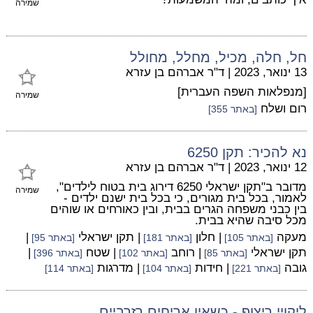
שמירה
חל, חלה, מכיל, מחלל, מחולל
13 ינואר, 2023
|
ד"ר אברהם בן עזרא
[מנפלאות השפה העברית]
שמירה
רום ושלח
[באתר 355]
נא להכיר: תקן 6250
12 ינואר, 2023
|
ד"ר אברהם בן עזרא
מדובר ב"תקן ישראלי 6250 דירוג בית בטוח לילדים",
שמירה
לאמור, בכל בית מגורים, כי בכל בית ישנם ילדים -
בין כבני משפחה הגרים בבית, ובין כאורחים או שוהים
מכל סיבה שהיא בבית.
מעקה
| חלון
| תקן ישראלי
|
[באתר 105]
[באתר 181]
[באתר 95]
תקן ישראלי
| רוחב
| שטח
|
[באתר 85]
[באתר 102]
[באתר 396]
גובה
| חידות
| מדרגות
[באתר 221]
[באתר 104]
[באתר 114]
ליקויי ריצוף - כשאין אריחים רזרביים