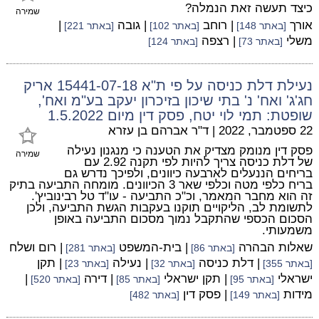
כיצד תעשה זאת הנמלה?
שמירה
אורך
| רוחב
| גובה
|
[באתר 148]
[באתר 102]
[באתר 221]
משלי
| רצפה
[באתר 73]
[באתר 124]
נעילת דלת כניסה על פי ת"א 15441-07-18 אריק
חג'ג' ואח' נ' בתי שיכון בזיכרון יעקב בע"מ ואח',
שופטת: תמי לוי יטח, פסק דין מיום 1.5.2022
22 ספטמבר, 2022
|
ד"ר אברהם בן עזרא
פסק דין מנומק מצדיק את הטענה כי מנגנון נעילה
שמירה
של דלת כניסה צריך להיות לפי תקנה 2.92 עם
בריחים הננעלים לארבעה כיוונים, ולפיכך נדרש גם
בריח כלפי מטה וכלפי שאר 3 הכיוונים. מומחה התביעה בתיק
זה הוא מחבר המאמר, וכ"כ התביעה - עו"ד טל רבינוביץ'.
לתשומת לב, הליקויים תוקנו בעקבות הגשת התביעה, ולכן
הסכום הכספי שהתקבל נמוך מסכום התביעה באופן
משמעותי.
שאלות הבהרה
| בית-המשפט
| רום ושלח
[באתר 86]
[באתר 281]
| דלת כניסה
| נעילה
| תקן
[באתר 355]
[באתר 32]
[באתר 23]
ישראלי
| תקן ישראלי
| דירה
|
[באתר 95]
[באתר 85]
[באתר 520]
מידות
| פסק דין
[באתר 149]
[באתר 482]