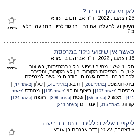
לאן נע עשן ברכבת?
25 דצמבר, 2022
|
ד"ר אברהם בן עזרא
העשן נע למעלה ואחורה - בניגוד לכיוון התנועה, הלא
שמירה
כן?
כאשר אין שיפועי ניקוז במרפסת
16 דצמבר, 2022
|
ד"ר אברהם בן עזרא
תקן 1752.1 מחייב שיפועי ניקוז במרפסות, בשיעור
שמירה
1%, בין מרפסות מקורות ובין לא מקורות, והסיבה
לכך ברורה: ברדת גשמים, חודרים מי גשם למרפסת.
בית-המשפט
| תובע
| סלון
|
[באתר 281]
[באתר 141]
[באתר 47]
מרפסת
| ריצוף וחיפוי
| מהנדס
[באתר 107]
[באתר 195]
[באתר
| מכשול
| שטח
| רצפה
|
441]
[באתר 55]
[באתר 396]
[באתר 124]
קורות
| עמודים
[באתר 316]
[באתר 241]
ליקויים שלא נכללים בכתב התביעה
6 דצמבר, 2022
|
ד"ר אברהם בן עזרא