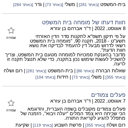
בית-המשפט
| משלי
| גדר
[באתר 281]
[באתר 73]
[באתר 284]
חוות דעתו של מומחה בית המשפט
8 אוגוסט, 2022
|
ד"ר אברהם בן עזרא
על פי תיקון תשפ"א לתקנות סדר הדין האזרחי
שמירה
תשע"ט - 2018, תקנה 90, "מומחה בית המשפט
רשאי לדרוש מבעל דין להעמיד לבדיקה את נושא
חוות הדעת".
מדובר בהענקת סמכויות למומחה מטעם בית המשפט, וצריך
להשכיל לעשות שימוש נכון בתקנה, כדי שלא תנוצל תקנה זו
לרעה.
שאלות הבהרה
| בית-המשפט
| רום ושלח
[באתר 86]
[באתר 281]
| משלי
| חידות
[באתר 355]
[באתר 73]
[באתר 104]
פעלים צמודים
7 אוגוסט, 2022
|
ד"ר אברהם בן עזרא
פעלים צמודים מקובלים בשפה העברית, והדוגמא
שמירה
הכי שכיחה היא צמד המלים "יעלה ויבוא", הזמנה של
מתפלל להגיע לקריאת התורה.
רום ושלח
| פרשת השבוע
| שקיעת
[באתר 355]
[באתר 119]