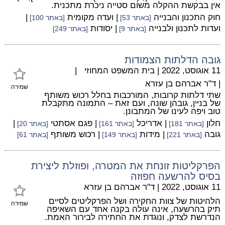
אין בבקשת ההקלה משום סטייה ניכרת מתכנית.
חוק התכנון והבנייה
| ועדה מקומית
|
[באתר 53]
[באתר 100]
ועדות לתכנון ולבנייה
| יסודות
[באתר 9]
[באתר 249]
גובה הדלתות הצמודות
11 אוגוסט, 2022
|
בית המשפט המחוזי
|
|
ד"ר אברהם בן עזרא
שמירה
שתי דלתות קרובות, המורכבות בחלל רכוש משותף
של בניין, גובהן שונה, ועם זאת – התמונה מתקבלת
טוב ויפה לעינו של המתבונן.
חלון
| אדריכל
| פגם אסתטי
|
[באתר 181]
[באתר 161]
[באתר 20]
גובה
| מידות
| רכוש משותף
[באתר 221]
[באתר 149]
[באתר 61]
הפרקליטות זונחת את המטרה, ופוזלת ליצירת
בסיס להרשעה חפוזה
11 אוגוסט, 2022
|
ד"ר אברהם בן עזרא
הלהיטות של צוות החקירה ושל הפרקליטים לסיים
שמירה
תיק בהרשעה, אינה עולה בקנה אחד עם השאיפה
הנדרשת לצדק, ונוגדת את החתירה לבירור האמת.