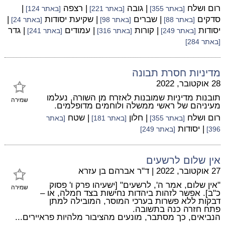
רום ושלח
| גובה
| רצפה
|
[באתר 355]
[באתר 221]
[באתר 124]
סדקים
| שברים
| שקיעת יסודות
|
[באתר 88]
[באתר 98]
[באתר 24]
יסודות
| קורות
| עמודים
| גדר
[באתר 249]
[באתר 316]
[באתר 241]
[באתר 284]
מדיניות חסרת תבונה
28 אוקטובר, 2022
תובנות מדיניות שמובנות לאזרח מן השורה, נעלמו
שמירה
מעיניהם של ראשי ממשלה ולוחמים מדופלמים.
רום ושלח
| חלון
| שטח
[באתר 355]
[באתר 181]
[באתר
| יסודות
396]
[באתר 249]
אין שלום לרשעים
27 אוקטובר, 2022
|
ד"ר אברהם בן עזרא
"אין שלום, אמר ה', לרשעים" [ישעיהו פרק ו' פסוק
שמירה
כ"ב]. אפשר לזהות ביהדות נחישות בצד חמלה, או –
דבקות ללא פשרות בערכי המוסר, המובילה למתן
פתח חזרה כנה בתשובה.
הנביאים, כך מסתבר, מונעים מהציבור מלהיות פראיירים...