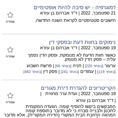
דמוגרפיה - יש סיבה להיות אופטימיים
21 ספטמבר, 2022
|
ד"ר אברהם בן עזרא
חישובים סטטיסטיים לקראת השנה החדשה,
שמירה
נימוקים בחוות דעת ובפסקי דין
19 ספטמבר, 2022
|
ד"ר אברהם בן עזרא
כאשר חוות הדעת לא מנומקת, ופסק הדין נסמך
שמירה
עליה – פסק הדין לא מנומק.
ערעור
| חניה
| פרשת השבוע
[באתר 220]
[באתר 66]
| עמודים
| פסק דין
[באתר 119]
[באתר 241]
[באתר 482]
הקריטריונים להגדרת דירת מגורים
19 ספטמבר, 2022
|
ועדת ערר מחוזית
|
|
ד"ר אברהם בן עזרא
שמירה
המבקשים ביקשו להוסיף קומה. הוועדה המקומית
לתכנון ולבנייה סברה כי לא מדובר בתוספת קומה
המהווה הרחבת הבית המקורי (הדירה המקורית), אלא מדובר