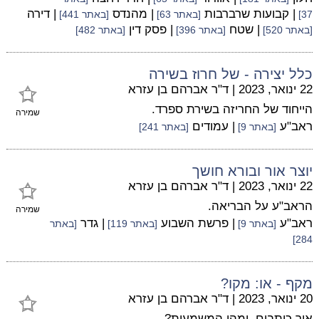
| קבועות שרברבות
| מהנדס
| דירה
37]
[באתר 63]
[באתר 441]
| שטח
| פסק דין
[באתר 520]
[באתר 396]
[באתר 482]
כלל יצירה - של חרוז בשירה
22 ינואר, 2023
|
ד"ר אברהם בן עזרא
הייחוד של החריזה בשירת ספרד.
שמירה
ראב"ע
| עמודים
[באתר 9]
[באתר 241]
יוצר אור ובורא חושך
22 ינואר, 2023
|
ד"ר אברהם בן עזרא
הראב"ע על הבריאה.
שמירה
ראב"ע
| פרשת השבוע
| גדר
[באתר 9]
[באתר 119]
[באתר
284]
מקף - או: מקו?
20 ינואר, 2023
|
ד"ר אברהם בן עזרא
איך כותבים, ומהי המשמעות?