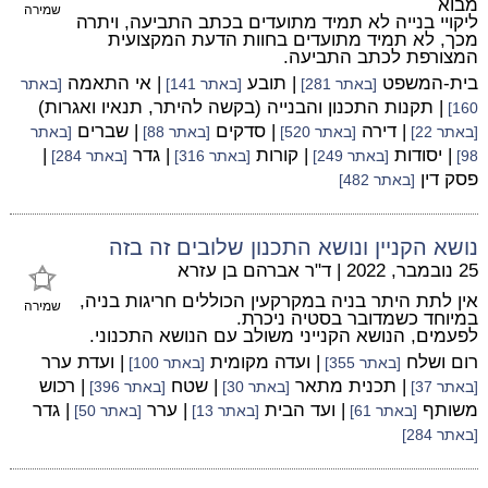
מבוא
שמירה
ליקויי בנייה לא תמיד מתועדים בכתב התביעה, ויתרה
מכך, לא תמיד מתועדים בחוות הדעת המקצועית
המצורפת לכתב התביעה.
בית-המשפט
| תובע
| אי התאמה
[באתר 281]
[באתר 141]
[באתר
| תקנות התכנון והבנייה (בקשה להיתר, תנאיו ואגרות)
160]
| דירה
| סדקים
| שברים
[באתר 22]
[באתר 520]
[באתר 88]
[באתר
| יסודות
| קורות
| גדר
|
98]
[באתר 249]
[באתר 316]
[באתר 284]
פסק דין
[באתר 482]
נושא הקניין ונושא התכנון שלובים זה בזה
25 נובמבר, 2022
|
ד"ר אברהם בן עזרא
אין לתת היתר בניה במקרקעין הכוללים חריגות בניה,
שמירה
במיוחד כשמדובר בסטיה ניכרת.
לפעמים, הנושא הקנייני משולב עם הנושא התכנוני.
רום ושלח
| ועדה מקומית
| ועדת ערר
[באתר 355]
[באתר 100]
| תכנית מתאר
| שטח
| רכוש
[באתר 37]
[באתר 30]
[באתר 396]
משותף
| ועד הבית
| ערר
| גדר
[באתר 61]
[באתר 13]
[באתר 50]
[באתר 284]