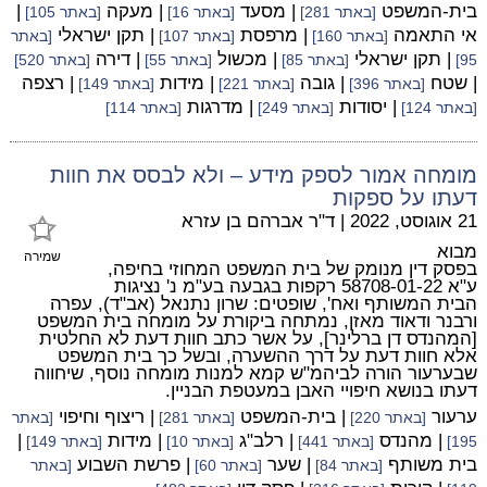
בית-המשפט
| מסעד
| מעקה
|
[באתר 281]
[באתר 16]
[באתר 105]
אי התאמה
| מרפסת
| תקן ישראלי
[באתר 160]
[באתר 107]
[באתר
| תקן ישראלי
| מכשול
| דירה
95]
[באתר 85]
[באתר 55]
[באתר 520]
| שטח
| גובה
| מידות
| רצפה
[באתר 396]
[באתר 221]
[באתר 149]
| יסודות
| מדרגות
[באתר 124]
[באתר 249]
[באתר 114]
מומחה אמור לספק מידע – ולא לבסס את חוות
דעתו על ספקות
21 אוגוסט, 2022
|
ד"ר אברהם בן עזרא
מבוא
שמירה
בפסק דין מנומק של בית המשפט המחוזי בחיפה,
ע"א 58708-01-22 רקפות בגבעה בע"מ נ' נציגות
הבית המשותף ואח', שופטים: שרון נתנאל (אב"ד), עפרה
ורבנר ודאוד מאזן, נמתחה ביקורת על מומחה בית המשפט
[המהנדס דן ברלינר], על אשר כתב חוות דעת לא החלטית
אלא חוות דעת על דרך ההשערה, ובשל כך בית המשפט
שבערעור הורה לביהמ"ש קמא למנות מומחה נוסף, שיחווה
דעתו בנושא חיפויי האבן במעטפת הבניין.
ערעור
| בית-המשפט
| ריצוף וחיפוי
[באתר 220]
[באתר 281]
[באתר
| מהנדס
| רלב"ג
| מידות
|
195]
[באתר 441]
[באתר 10]
[באתר 149]
בית משותף
| שער
| פרשת השבוע
[באתר 84]
[באתר 60]
[באתר