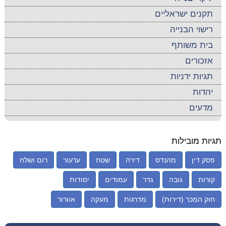
תקנים ישראליים
רישוי הבנייה
בית משותף
אזכורים
תגיות ידניות
יהדות
מדעים
תגיות מובילות
פסק דין
מהנדס
דירה
שטח
ערעור
רום ושלח
קורות
גובה
גדר
עמודים
יסודות
חוק המכר (דירות)
מדרגות
מעקה
אוורור