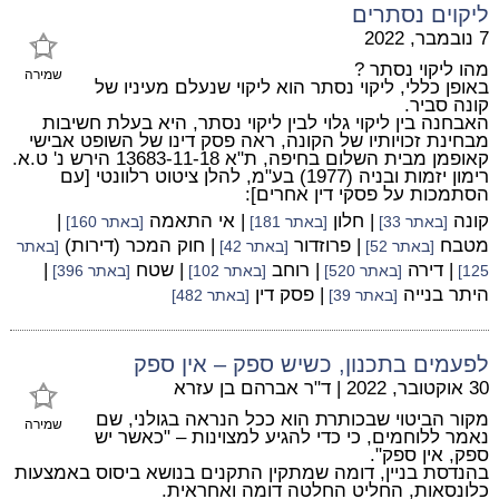
ליקוים נסתרים
7 נובמבר, 2022
מהו ליקוי נסתר ?
שמירה
באופן כללי, ליקוי נסתר הוא ליקוי שנעלם מעיניו של
קונה סביר.
האבחנה בין ליקוי גלוי לבין ליקוי נסתר, היא בעלת חשיבות
מבחינת זכויותיו של הקונה, ראה פסק דינו של השופט אבישי
קאופמן מבית השלום בחיפה, ת"א 13683-11-18 הירש נ' ט.א.
רימון יזמות ובניה (1977) בע"מ, להלן ציטוט רלוונטי [עם
הסתמכות על פסקי דין אחרים]:
קונה
| חלון
| אי התאמה
|
[באתר 33]
[באתר 181]
[באתר 160]
מטבח
| פרוזדור
| חוק המכר (דירות)
[באתר 52]
[באתר 42]
[באתר
| דירה
| רוחב
| שטח
|
125]
[באתר 520]
[באתר 102]
[באתר 396]
היתר בנייה
| פסק דין
[באתר 39]
[באתר 482]
לפעמים בתכנון, כשיש ספק – אין ספק
30 אוקטובר, 2022
|
ד"ר אברהם בן עזרא
מקור הביטוי שבכותרת הוא ככל הנראה בגולני, שם
שמירה
נאמר ללוחמים, כי כדי להגיע למצוינות – "כאשר יש
ספק, אין ספק".
בהנדסת בניין, דומה שמתקין התקנים בנושא ביסוס באמצעות
כלונסאות, החליט החלטה דומה ואחראית.