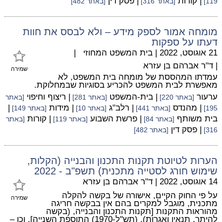
| קורות
| פסק דין
119]
[באתר 316]
[באתר 482]
מומחה אמור לספק מידע – ולא לבסס את חוות
דעתו על ספקות
21 אוגוסט, 2022
|
בית המשפט המחוזי
|
|
ד"ר אברהם בן עזרא
שמירה
עמדתו המהססת של מומחה בית המשפט, לא
מאפשרת לבית המשפט להכריע בסוגיות שבמחלוקת.
ערעור
| בית-המשפט
| ריצוף וחיפוי
[באתר 220]
[באתר 281]
[באתר
| מהנדס
| רלב"ג
| מידות
|
195]
[באתר 441]
[באתר 10]
[באתר 149]
בית משותף
| פרשת השבוע
| קורות
[באתר 84]
[באתר 119]
[באתר
| פסק דין
316]
[באתר 482]
הערות לטיוטת תקנות התכנון והבנייה (הקלות,
שימוש חורג לסטייה מתכנית) תשפ"ב - 2022
14 אוגוסט, 2022
|
ד"ר אברהם בן עזרא
על פי החוק הקיים, אישורה של בקשה להקלה
שמירה
מתכנית, מוגבל למקרים בהם אין בבקשה חריגה
מהוראות התקנות [תקנות התכנון והבנייה, (בקשה
להיתר, תנאיו ואגרות), (תש"ל-1970) התוספת השנייה], וכן –