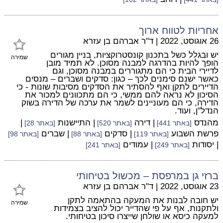
אחריות לטווח ארוך
26 אוגוסט, 2022
|
ד"ר אברהם בן עזרא
יש ובגלל כשל בתכנון קונסטרוקציות, בניין מגורים
שמירה
הופך להיות בהדרגה למבנה מסוכן. לא תמיד מובן
לדיירי הבית כי הם מתגוררים במבנה מסוכן, וגם
כאשר ישנם סימנים לכך – כגון: סדקים ושברים – מנסים
הדיירים לתקן ואף להסתיר את הסדקים מסיבות שונות - כי
הסיכון לא נראה להם ממשי, כי הם מתכוונים למכור את
הדירה, כי הם מעוניינים לשמר את ערכה של הדירה בשוק
הנדל"ן, ועוד.
מהנדס
| דירה
| התיישנות
|
[באתר 441]
[באתר 520]
[באתר 28]
פרשת השבוע
| סדקים
| שברים
[באתר 119]
[באתר 88]
[באתר 98]
| יסודות
| עמודים
[באתר 249]
[באתר 241]
ברזי גן במרפסת – מכשול בטיחותי
23 אוגוסט, 2022
|
ד"ר אברהם בן עזרא
יש חובה לבנות את המעקה בהתאמה לתקן
שמירה
ולתקנות, אף על פי שהדייר יכול להציב בצמידות
למעקה כיסא או שולחן שייצרו סיכון בטיחותי.