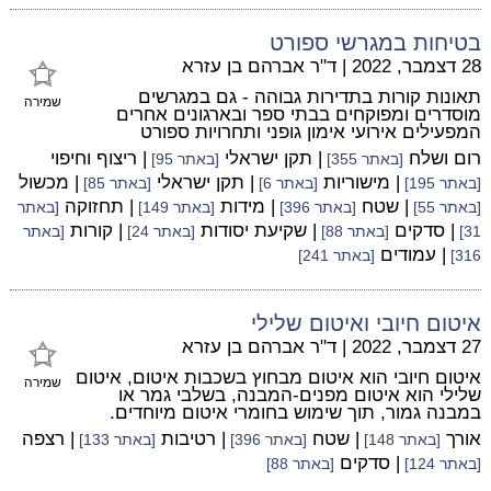
בטיחות במגרשי ספורט
28 דצמבר, 2022
|
ד"ר אברהם בן עזרא
תאונות קורות בתדירות גבוהה - גם במגרשים
שמירה
מוסדרים ומפוקחים בבתי ספר ובארגונים אחרים
המפעילים אירועי אימון גופני ותחרויות ספורט
רום ושלח
| תקן ישראלי
| ריצוף וחיפוי
[באתר 355]
[באתר 95]
| מישוריות
| תקן ישראלי
| מכשול
[באתר 195]
[באתר 6]
[באתר 85]
| שטח
| מידות
| תחזוקה
[באתר 55]
[באתר 396]
[באתר 149]
[באתר
| סדקים
| שקיעת יסודות
| קורות
31]
[באתר 88]
[באתר 24]
[באתר
| עמודים
316]
[באתר 241]
איטום חיובי ואיטום שלילי
27 דצמבר, 2022
|
ד"ר אברהם בן עזרא
איטום חיובי הוא איטום מבחוץ בשכבות איטום, איטום
שמירה
שלילי הוא איטום מפנים-המבנה, בשלבי גמר או
במבנה גמור, תוך שימוש בחומרי איטום מיוחדים.
אורך
| שטח
| רטיבות
| רצפה
[באתר 148]
[באתר 396]
[באתר 133]
| סדקים
[באתר 124]
[באתר 88]