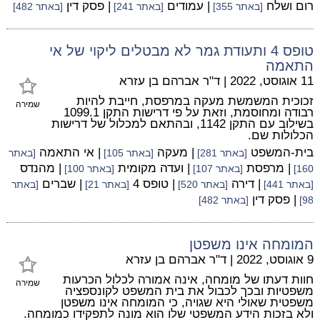
רום ושלח
| עמודים
| פסק דין
[באתר 355]
[באתר 241]
[באתר 482]
טופס 4 ותעודת גמר לא מבטלים ליקוי של אי
התאמה
11 אוגוסט, 2022
|
ד"ר אברהם בן עזרא
זכוכית המשמשת מעקה במרפסת, חייבת להיות
שמירה
רבודה ומחוסמת, וזאת על פי דרישות התקן 1099.1
בשילוב עם התקן 1142, ובהתאם למכלול של דרישות
הכלולות שם.
בית-המשפט
| מעקה
| אי התאמה
[באתר 281]
[באתר 105]
[באתר
| מרפסת
| ועדה מקומית
| מהנדס
160]
[באתר 107]
[באתר 100]
| דירה
| טופס 4
| שברים
[באתר 441]
[באתר 520]
[באתר 21]
[באתר
| פסק דין
98]
[באתר 482]
המומחה אינו משפטן
9 אוגוסט, 2022
|
ד"ר אברהם בן עזרא
חוות דעתו של מומחה, אינה אמורה לכלול הכרעות
שמירה
משפטיות ובכך לכבול את בית המשפט לקונספציה
משפטית שאולי היא שגויה, כי המומחה אינו משפטן
ולא בזכות הידע המשפטי שלו הוא מונה לתפקידו כמומחה.