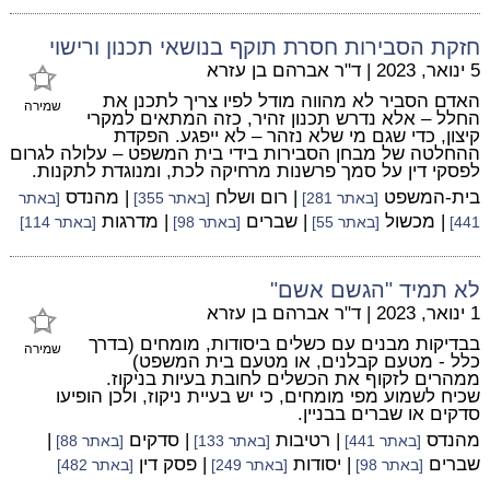
חזקת הסבירות חסרת תוקף בנושאי תכנון ורישוי
5 ינואר, 2023
|
ד"ר אברהם בן עזרא
האדם הסביר לא מהווה מודל לפיו צריך לתכנן את
שמירה
החלל – אלא נדרש תכנון זהיר, כזה המתאים למקרי
קיצון, כדי שגם מי שלא נזהר – לא ייפגע. הפקדת
ההחלטה של מבחן הסבירות בידי בית המשפט – עלולה לגרום
לפסקי דין על סמך פרשנות מרחיקה לכת, ומנוגדת לתקנות.
בית-המשפט
| רום ושלח
| מהנדס
[באתר 281]
[באתר 355]
[באתר
| מכשול
| שברים
| מדרגות
441]
[באתר 55]
[באתר 98]
[באתר 114]
לא תמיד "הגשם אשם"
1 ינואר, 2023
|
ד"ר אברהם בן עזרא
בבדיקות מבנים עם כשלים ביסודות, מומחים (בדרך
שמירה
כלל - מטעם קבלנים, או מטעם בית המשפט)
ממהרים לזקוף את הכשלים לחובת בעיות בניקוז.
שכיח לשמוע מפי מומחים, כי יש בעיית ניקוז, ולכן הופיעו
סדקים או שברים בבניין.
מהנדס
| רטיבות
| סדקים
|
[באתר 441]
[באתר 133]
[באתר 88]
שברים
| יסודות
| פסק דין
[באתר 98]
[באתר 249]
[באתר 482]