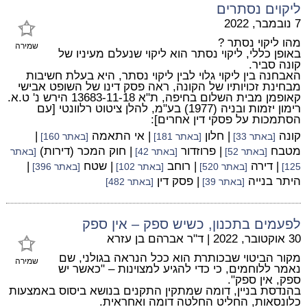
ליקוים נסתרים
7 נובמבר, 2022
מהו ליקוי נסתר ?
שמירה
באופן כללי, ליקוי נסתר הוא ליקוי שנעלם מעיניו של
קונה סביר.
האבחנה בין ליקוי גלוי לבין ליקוי נסתר, היא בעלת חשיבות
מבחינת זכויותיו של הקונה, ראה פסק דינו של השופט אבישי
קאופמן מבית השלום בחיפה, ת"א 13683-11-18 הירש נ' ט.א.
רימון יזמות ובניה (1977) בע"מ, להלן ציטוט רלוונטי [עם
הסתמכות על פסקי דין אחרים]:
קונה
| חלון
| אי התאמה
|
[באתר 33]
[באתר 181]
[באתר 160]
מטבח
| פרוזדור
| חוק המכר (דירות)
[באתר 52]
[באתר 42]
[באתר
| דירה
| רוחב
| שטח
|
125]
[באתר 520]
[באתר 102]
[באתר 396]
היתר בנייה
| פסק דין
[באתר 39]
[באתר 482]
לפעמים בתכנון, כשיש ספק – אין ספק
30 אוקטובר, 2022
|
ד"ר אברהם בן עזרא
מקור הביטוי שבכותרת הוא ככל הנראה בגולני, שם
שמירה
נאמר ללוחמים, כי כדי להגיע למצוינות – "כאשר יש
ספק, אין ספק".
בהנדסת בניין, דומה שמתקין התקנים בנושא ביסוס באמצעות
כלונסאות, החליט החלטה דומה ואחראית.