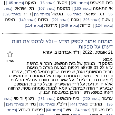
בית-המשפט
| מסעד
| מעקה
|
[באתר 281]
[באתר 16]
[באתר 105]
אי התאמה
| מרפסת
| תקן ישראלי
[באתר 160]
[באתר 107]
[באתר
| תקן ישראלי
| מכשול
| דירה
95]
[באתר 85]
[באתר 55]
[באתר 520]
| שטח
| גובה
| מידות
| רצפה
[באתר 396]
[באתר 221]
[באתר 149]
| יסודות
| מדרגות
[באתר 124]
[באתר 249]
[באתר 114]
מומחה אמור לספק מידע – ולא לבסס את חוות
דעתו על ספקות
21 אוגוסט, 2022
|
ד"ר אברהם בן עזרא
מבוא
שמירה
בפסק דין מנומק של בית המשפט המחוזי בחיפה,
ע"א 58708-01-22 רקפות בגבעה בע"מ נ' נציגות
הבית המשותף ואח', שופטים: שרון נתנאל (אב"ד), עפרה
ורבנר ודאוד מאזן, נמתחה ביקורת על מומחה בית המשפט
[המהנדס דן ברלינר], על אשר כתב חוות דעת לא החלטית
אלא חוות דעת על דרך ההשערה, ובשל כך בית המשפט
שבערעור הורה לביהמ"ש קמא למנות מומחה נוסף, שיחווה
דעתו בנושא חיפויי האבן במעטפת הבניין.
ערעור
| בית-המשפט
| ריצוף וחיפוי
[באתר 220]
[באתר 281]
[באתר
| מהנדס
| רלב"ג
| מידות
|
195]
[באתר 441]
[באתר 10]
[באתר 149]
בית משותף
| שער
| פרשת השבוע
[באתר 84]
[באתר 60]
[באתר