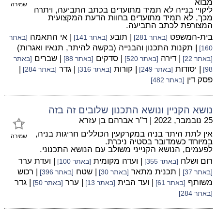
מבוא
שמירה
ליקויי בנייה לא תמיד מתועדים בכתב התביעה, ויתרה
מכך, לא תמיד מתועדים בחוות הדעת המקצועית
המצורפת לכתב התביעה.
בית-המשפט
| תובע
| אי התאמה
[באתר 281]
[באתר 141]
[באתר
| תקנות התכנון והבנייה (בקשה להיתר, תנאיו ואגרות)
160]
| דירה
| סדקים
| שברים
[באתר 22]
[באתר 520]
[באתר 88]
[באתר
| יסודות
| קורות
| גדר
|
98]
[באתר 249]
[באתר 316]
[באתר 284]
פסק דין
[באתר 482]
נושא הקניין ונושא התכנון שלובים זה בזה
25 נובמבר, 2022
|
ד"ר אברהם בן עזרא
אין לתת היתר בניה במקרקעין הכוללים חריגות בניה,
שמירה
במיוחד כשמדובר בסטיה ניכרת.
לפעמים, הנושא הקנייני משולב עם הנושא התכנוני.
רום ושלח
| ועדה מקומית
| ועדת ערר
[באתר 355]
[באתר 100]
| תכנית מתאר
| שטח
| רכוש
[באתר 37]
[באתר 30]
[באתר 396]
משותף
| ועד הבית
| ערר
| גדר
[באתר 61]
[באתר 13]
[באתר 50]
[באתר 284]