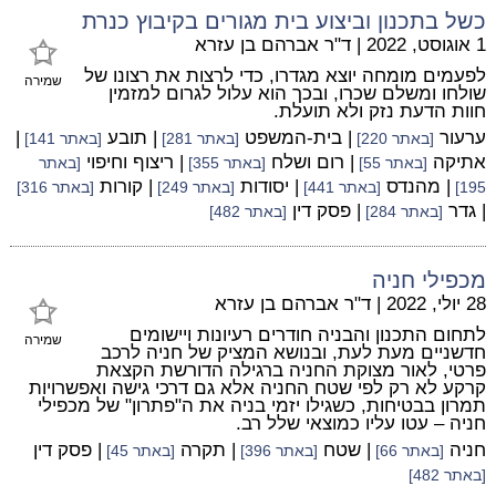
כשל בתכנון וביצוע בית מגורים בקיבוץ כנרת
1 אוגוסט, 2022
|
ד"ר אברהם בן עזרא
לפעמים מומחה יוצא מגדרו, כדי לרצות את רצונו של
שמירה
שולחו ומשלם שכרו, ובכך הוא עלול לגרום למזמין
חוות הדעת נזק ולא תועלת.
ערעור
| בית-המשפט
| תובע
|
[באתר 220]
[באתר 281]
[באתר 141]
אתיקה
| רום ושלח
| ריצוף וחיפוי
[באתר 55]
[באתר 355]
[באתר
| מהנדס
| יסודות
| קורות
195]
[באתר 441]
[באתר 249]
[באתר 316]
| גדר
| פסק דין
[באתר 284]
[באתר 482]
מכפילי חניה
28 יולי, 2022
|
ד"ר אברהם בן עזרא
לתחום התכנון והבניה חודרים רעיונות ויישומים
שמירה
חדשניים מעת לעת, ובנושא המציק של חניה לרכב
פרטי, לאור מצוקת החניה ברגילה הדורשת הקצאת
קרקע לא רק לפי שטח החניה אלא גם דרכי גישה ואפשרויות
תמרון בבטיחות, כשגילו יזמי בניה את ה"פתרון" של מכפילי
חניה – עטו עליו כמוצאי שלל רב.
חניה
| שטח
| תקרה
| פסק דין
[באתר 66]
[באתר 396]
[באתר 45]
[באתר 482]