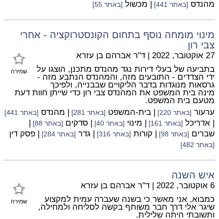
מהנדס
| מכשול
[באתר 441]
[באתר 55]
מינוי מומחה נוסף בתחום הקונסטרוקציה - אחרי
צבי רון
27 אוקטובר, 2022
|
ד"ר אברהם בן עזרא
בתביעה של בעלי דירות נגד מהנדס מתכנן, הוצגו על
שמירה
ידי הצדדים - התובעים מזה, והמהנדס הנתבע מזה -
גרסאות מנוגדות בדבר הליקויים שבבנייה, ולפיכך
מינה בית המשפט את המהנדס צבי רון כדי שייתן חוות דעת
מטעם בית המשפט.
ערעור
| בית-המשפט
| מהנדס
[באתר 220]
[באתר 281]
[באתר 441]
| אדריכל
| מינוי
| סדקים
|
[באתר 161]
[באתר 40]
[באתר 88]
שברים
| קורות
| גדר
| פסק דין
[באתר 98]
[באתר 316]
[באתר 284]
[באתר 482]
איש השנה
6 אוקטובר, 2022
|
ד"ר אברהם בן עזרא
כמבוא, אני מאשר כי בשנה שעברה עמית למקצוע
שמירה
שיגר אלי דרך חבר משותף בקשה לסליחה ולמחילה,
ותשובתי היתה שלילית.