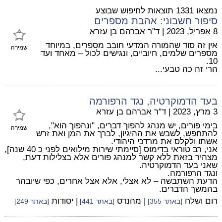
נמצאו 1331 תוצאות לחיפוש שבוצע
סיפור חשבוני: אהבת מספרים
8 אפריל, 2023
|
ד"ר אברהם בן עזרא
אין זה סוד שהמורה המדעי חובב מספרים, במיוחד
שמירה
מספרים שלמים, חיוביים, ונגישים לכול – מאחד ועד
10.
הרי זה כה טבעי...
בעד הדמוקרטיה, נגד הרפורמה
3 מרץ, 2023
|
ד"ר אברהם בן עזרא
בימי פורים, יש מנהג להפוך דברים, "ונהפוך הוא",
שמירה
להתחפש, לשבש את ההיגיון, לברך את המן ואת זרש
אשתו ולקלס את מרדכי היהודי.
אני, רב טוראי בדימוס [סיימתי שירות מילואים לפני כ 40 שנה],
מצהיר בזאת ללא קשר למנהג פורים אלא בצלילות דעת,
שאני בעד הדמוקרטיה.
ונגד הרפורמה.
הדעת השתבשה – לא אצלי, אלא אצל אחרים, כפי שיובהר
בהמשך הדברים.
רום ושלח
| מהנדס
| יסודות
[באתר 355]
[באתר 441]
[באתר 249]