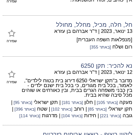
שמירה
חל, חלה, מכיל, מחלל, מחולל
13 ינואר, 2023
|
ד"ר אברהם בן עזרא
[מנפלאות השפה העברית]
שמירה
רום ושלח
[באתר 355]
נא להכיר: תקן 6250
12 ינואר, 2023
|
ד"ר אברהם בן עזרא
מדובר ב"תקן ישראלי 6250 דירוג בית בטוח לילדים",
שמירה
לאמור, בכל בית מגורים, כי בכל בית ישנם ילדים -
בין כבני משפחה הגרים בבית, ובין כאורחים או שוהים
מכל סיבה שהיא בבית.
מעקה
| חלון
| תקן ישראלי
|
[באתר 105]
[באתר 181]
[באתר 95]
תקן ישראלי
| רוחב
| שטח
|
[באתר 85]
[באתר 102]
[באתר 396]
גובה
| חידות
| מדרגות
[באתר 221]
[באתר 104]
[באתר 114]
ליקויי ריצוף - כשאין אריחים רזרביים