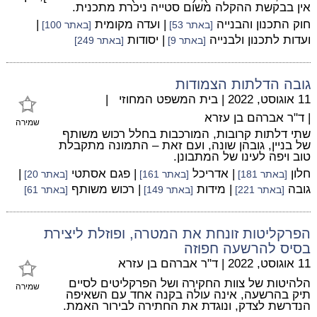
אין בבקשת ההקלה משום סטייה ניכרת מתכנית.
חוק התכנון והבנייה
| ועדה מקומית
|
[באתר 53]
[באתר 100]
ועדות לתכנון ולבנייה
| יסודות
[באתר 9]
[באתר 249]
גובה הדלתות הצמודות
11 אוגוסט, 2022
|
בית המשפט המחוזי
|
|
ד"ר אברהם בן עזרא
שמירה
שתי דלתות קרובות, המורכבות בחלל רכוש משותף
של בניין, גובהן שונה, ועם זאת – התמונה מתקבלת
טוב ויפה לעינו של המתבונן.
חלון
| אדריכל
| פגם אסתטי
|
[באתר 181]
[באתר 161]
[באתר 20]
גובה
| מידות
| רכוש משותף
[באתר 221]
[באתר 149]
[באתר 61]
הפרקליטות זונחת את המטרה, ופוזלת ליצירת
בסיס להרשעה חפוזה
11 אוגוסט, 2022
|
ד"ר אברהם בן עזרא
הלהיטות של צוות החקירה ושל הפרקליטים לסיים
שמירה
תיק בהרשעה, אינה עולה בקנה אחד עם השאיפה
הנדרשת לצדק, ונוגדת את החתירה לבירור האמת.