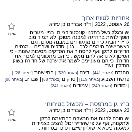
אחריות לטווח ארוך
26 אוגוסט, 2022
|
ד"ר אברהם בן עזרא
יש ובגלל כשל בתכנון קונסטרוקציות, בניין מגורים
שמירה
הופך להיות בהדרגה למבנה מסוכן. לא תמיד מובן
לדיירי הבית כי הם מתגוררים במבנה מסוכן, וגם
כאשר ישנם סימנים לכך – כגון: סדקים ושברים – מנסים
הדיירים לתקן ואף להסתיר את הסדקים מסיבות שונות - כי
הסיכון לא נראה להם ממשי, כי הם מתכוונים למכור את
הדירה, כי הם מעוניינים לשמר את ערכה של הדירה בשוק
הנדל"ן, ועוד.
מהנדס
| דירה
| התיישנות
|
[באתר 441]
[באתר 520]
[באתר 28]
פרשת השבוע
| סדקים
| שברים
[באתר 119]
[באתר 88]
[באתר 98]
| יסודות
| עמודים
[באתר 249]
[באתר 241]
ברזי גן במרפסת – מכשול בטיחותי
23 אוגוסט, 2022
|
ד"ר אברהם בן עזרא
יש חובה לבנות את המעקה בהתאמה לתקן
שמירה
ולתקנות, אף על פי שהדייר יכול להציב בצמידות
למעקה כיסא או שולחן שייצרו סיכון בטיחותי.