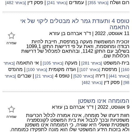
רום ושלח
| עמודים
| פסק דין
[באתר 355]
[באתר 241]
[באתר 482]
טופס 4 ותעודת גמר לא מבטלים ליקוי של אי
התאמה
11 אוגוסט, 2022
|
ד"ר אברהם בן עזרא
זכוכית המשמשת מעקה במרפסת, חייבת להיות
שמירה
רבודה ומחוסמת, וזאת על פי דרישות התקן 1099.1
בשילוב עם התקן 1142, ובהתאם למכלול של דרישות
הכלולות שם.
בית-המשפט
| מעקה
| אי התאמה
[באתר 281]
[באתר 105]
[באתר
| מרפסת
| ועדה מקומית
| מהנדס
160]
[באתר 107]
[באתר 100]
| דירה
| טופס 4
| שברים
[באתר 441]
[באתר 520]
[באתר 21]
[באתר
| פסק דין
98]
[באתר 482]
המומחה אינו משפטן
9 אוגוסט, 2022
|
ד"ר אברהם בן עזרא
חוות דעתו של מומחה, אינה אמורה לכלול הכרעות
שמירה
משפטיות ובכך לכבול את בית המשפט לקונספציה
משפטית שאולי היא שגויה, כי המומחה אינו משפטן
ולא בזכות הידע המשפטי שלו הוא מונה לתפקידו כמומחה.