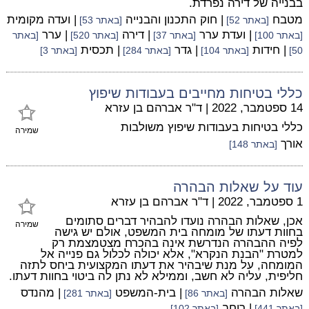
בבנייה של דירה נפרדת.
מטבח
| חוק התכנון והבנייה
| ועדה מקומית
[באתר 52]
[באתר 53]
| ועדת ערר
| דירה
| ערר
[באתר 100]
[באתר 37]
[באתר 520]
[באתר
| חידות
| גדר
| תכסית
50]
[באתר 104]
[באתר 284]
[באתר 3]
כללי בטיחות מחייבים בעבודות שיפוץ
14 ספטמבר, 2022
|
ד"ר אברהם בן עזרא
כללי בטיחות בעבודות שיפוץ משולבות
שמירה
אורך
[באתר 148]
עוד על שאלות הבהרה
1 ספטמבר, 2022
|
ד"ר אברהם בן עזרא
אכן, שאלות הבהרה נועדו להבהיר דברים סתומים
שמירה
בחוות דעתו של מומחה בית המשפט, אולם יש גישה
לפיה ההבהרה הנדרשת אינה בהכרח מצטמצמת רק
למטרת "הבנת הנקרא", אלא יכולה לכלול גם פנייה אל
המומחה, על מנת שיבהיר את דעתו המקצועית ביחס לתזה
חליפית, עליה לא חשב, וממילא לא נתן לה ביטוי בחוות דעתו.
שאלות הבהרה
| בית-המשפט
| מהנדס
[באתר 86]
[באתר 281]
| רוחב
[באתר 441]
[באתר 102]