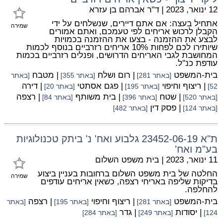
12 ינואר, 2023
|
ד"ר אברהם בן עזרא
אתחיל בעצה: אם אתם דיירים, שנשלחים על ידי
שמירה
הקבלן לרכוש אריחים לפי טעמכם, ואתם אמורים
לבצע את ההזמנה - בצעו את ההזמנה בכמויות
שיותירו לכם לפחות 10% אריחים רזרביים בנוסף לכמות
המחושבת לגבי האריחים הדרושים, ופנלים רזרביים בכמות
עודפת כנ"ל.
בית-המשפט
| רום ושלח
| מטבח
[באתר 281]
[באתר 355]
[באתר
| ריצוף וחיפוי
| פגם אסתטי
| דירה
52]
[באתר 195]
[באתר 20]
| שטח
| בית משותף
| רצפה
[באתר 520]
[באתר 396]
[באתר 84]
| פסק דין
[באתר 124]
[באתר 482]
ת"א 23452-06-19 גלבוע ואח' נ' ביתק טכנולוגיות
בע"מ ואח'
11 ינואר, 2023
|
בית משפט השלום
החלטה של בית משפט השלום ברחובות בעניין ביצוע
שמירה
בדיקות שליפה באריחי רצפה, כשאין אריחים עודפים
להחלפה.
בית-המשפט
| ריצוף וחיפוי
| רצפה
[באתר 281]
[באתר 195]
[באתר
| יסודות
| גדר
124]
[באתר 249]
[באתר 284]