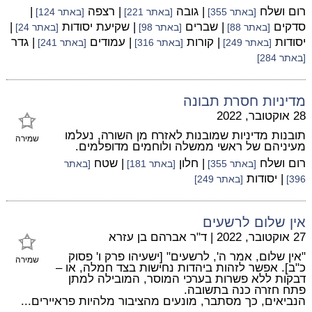
רום ושלח
| גובה
| רצפה
|
[באתר 355]
[באתר 221]
[באתר 124]
סדקים
| שברים
| שקיעת יסודות
|
[באתר 88]
[באתר 98]
[באתר 24]
יסודות
| קורות
| עמודים
| גדר
[באתר 249]
[באתר 316]
[באתר 241]
[באתר 284]
מדיניות חסרת תבונה
28 אוקטובר, 2022
תובנות מדיניות שמובנות לאזרח מן השורה, נעלמו
שמירה
מעיניהם של ראשי ממשלה ולוחמים מדופלמים.
רום ושלח
| חלון
| שטח
[באתר 355]
[באתר 181]
[באתר
| יסודות
396]
[באתר 249]
אין שלום לרשעים
27 אוקטובר, 2022
|
ד"ר אברהם בן עזרא
"אין שלום, אמר ה', לרשעים" [ישעיהו פרק ו' פסוק
שמירה
כ"ב]. אפשר לזהות ביהדות נחישות בצד חמלה, או –
דבקות ללא פשרות בערכי המוסר, המובילה למתן
פתח חזרה כנה בתשובה.
הנביאים, כך מסתבר, מונעים מהציבור מלהיות פראיירים...