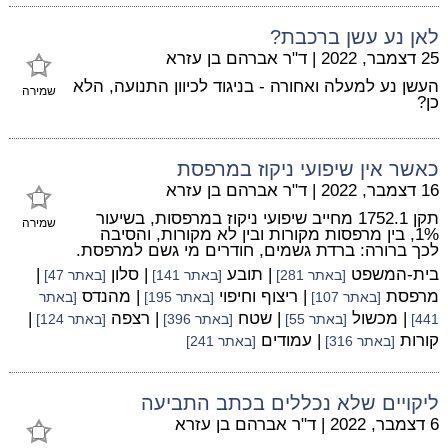
לאן נע עשן ברכבת?
25 דצמבר, 2022
|
ד"ר אברהם בן עזרא
העשן נע למעלה ואחורה - בניגוד לכיוון התנועה, הלא
שמירה
כן?
כאשר אין שיפועי ניקוז במרפסת
16 דצמבר, 2022
|
ד"ר אברהם בן עזרא
תקן 1752.1 מחייב שיפועי ניקוז במרפסות, בשיעור
שמירה
1%, בין מרפסות מקורות ובין לא מקורות, והסיבה
לכך ברורה: ברדת גשמים, חודרים מי גשם למרפסת.
בית-המשפט
| תובע
| סלון
|
[באתר 281]
[באתר 141]
[באתר 47]
מרפסת
| ריצוף וחיפוי
| מהנדס
[באתר 107]
[באתר 195]
[באתר
| מכשול
| שטח
| רצפה
|
441]
[באתר 55]
[באתר 396]
[באתר 124]
קורות
| עמודים
[באתר 316]
[באתר 241]
ליקויים שלא נכללים בכתב התביעה
6 דצמבר, 2022
|
ד"ר אברהם בן עזרא