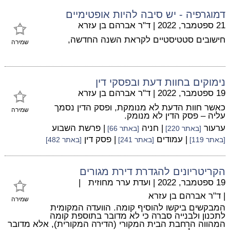
דמוגרפיה - יש סיבה להיות אופטימיים
21 ספטמבר, 2022
|
ד"ר אברהם בן עזרא
חישובים סטטיסטיים לקראת השנה החדשה,
שמירה
נימוקים בחוות דעת ובפסקי דין
19 ספטמבר, 2022
|
ד"ר אברהם בן עזרא
כאשר חוות הדעת לא מנומקת, ופסק הדין נסמך
שמירה
עליה – פסק הדין לא מנומק.
ערעור
| חניה
| פרשת השבוע
[באתר 220]
[באתר 66]
| עמודים
| פסק דין
[באתר 119]
[באתר 241]
[באתר 482]
הקריטריונים להגדרת דירת מגורים
19 ספטמבר, 2022
|
ועדת ערר מחוזית
|
|
ד"ר אברהם בן עזרא
שמירה
המבקשים ביקשו להוסיף קומה. הוועדה המקומית
לתכנון ולבנייה סברה כי לא מדובר בתוספת קומה
המהווה הרחבת הבית המקורי (הדירה המקורית), אלא מדובר