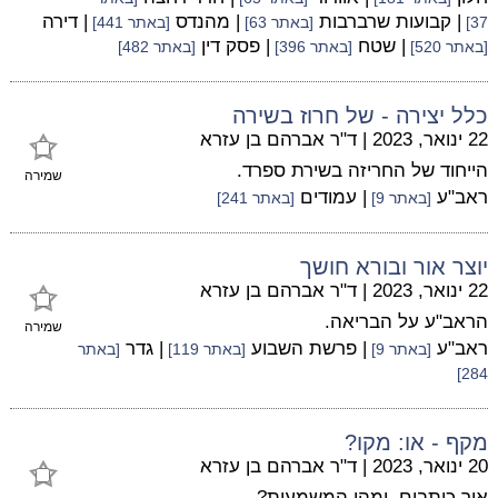
| קבועות שרברבות
| מהנדס
| דירה
37]
[באתר 63]
[באתר 441]
| שטח
| פסק דין
[באתר 520]
[באתר 396]
[באתר 482]
כלל יצירה - של חרוז בשירה
22 ינואר, 2023
|
ד"ר אברהם בן עזרא
הייחוד של החריזה בשירת ספרד.
שמירה
ראב"ע
| עמודים
[באתר 9]
[באתר 241]
יוצר אור ובורא חושך
22 ינואר, 2023
|
ד"ר אברהם בן עזרא
הראב"ע על הבריאה.
שמירה
ראב"ע
| פרשת השבוע
| גדר
[באתר 9]
[באתר 119]
[באתר
284]
מקף - או: מקו?
20 ינואר, 2023
|
ד"ר אברהם בן עזרא
איך כותבים, ומהי המשמעות?