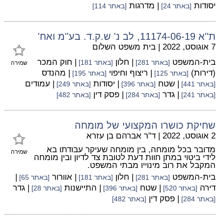
יסודות
| מדרגות
[באתר 24]
[באתר 114]
ת''א 11174-06-19, לב נ' ש.ק.ד. בע''מ ואח'
7 אוגוסט, 2022
|
בית משפט השלום
בית-המשפט
| חלון
| חוק המכר
[באתר 281]
[באתר 181]
שמירה
(דירות)
| ריצוף וחיפוי
| מהנדס
[באתר 125]
[באתר 195]
| שטח
| יסודות
| עמודים
[באתר 441]
[באתר 396]
[באתר 249]
| גדר
| פסק דין
[באתר 241]
[באתר 284]
[באתר 482]
שחיקת כושרו המקצועי של מומחה
2 אוגוסט, 2022
|
ד"ר אברהם בן עזרא
מדובר בכל מומחה, בין מומחה שעיקר עבודתו בא
שמירה
לידי ביטוי במתן חוות דעת לטובת צד לדיון ובין מומחה
המקבל את רוב מינוייו מבתי המשפט.
בית-המשפט
| חלון
| אוורור
|
[באתר 281]
[באתר 181]
[באתר 65]
דירה
| שטח
| התיישנות
| גדר
[באתר 520]
[באתר 396]
[באתר 28]
| פסק דין
[באתר 284]
[באתר 482]