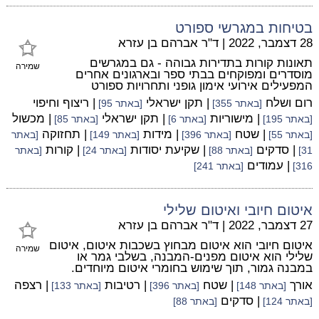
בטיחות במגרשי ספורט
28 דצמבר, 2022
|
ד"ר אברהם בן עזרא
תאונות קורות בתדירות גבוהה - גם במגרשים
שמירה
מוסדרים ומפוקחים בבתי ספר ובארגונים אחרים
המפעילים אירועי אימון גופני ותחרויות ספורט
רום ושלח
| תקן ישראלי
| ריצוף וחיפוי
[באתר 355]
[באתר 95]
| מישוריות
| תקן ישראלי
| מכשול
[באתר 195]
[באתר 6]
[באתר 85]
| שטח
| מידות
| תחזוקה
[באתר 55]
[באתר 396]
[באתר 149]
[באתר
| סדקים
| שקיעת יסודות
| קורות
31]
[באתר 88]
[באתר 24]
[באתר
| עמודים
316]
[באתר 241]
איטום חיובי ואיטום שלילי
27 דצמבר, 2022
|
ד"ר אברהם בן עזרא
איטום חיובי הוא איטום מבחוץ בשכבות איטום, איטום
שמירה
שלילי הוא איטום מפנים-המבנה, בשלבי גמר או
במבנה גמור, תוך שימוש בחומרי איטום מיוחדים.
אורך
| שטח
| רטיבות
| רצפה
[באתר 148]
[באתר 396]
[באתר 133]
| סדקים
[באתר 124]
[באתר 88]