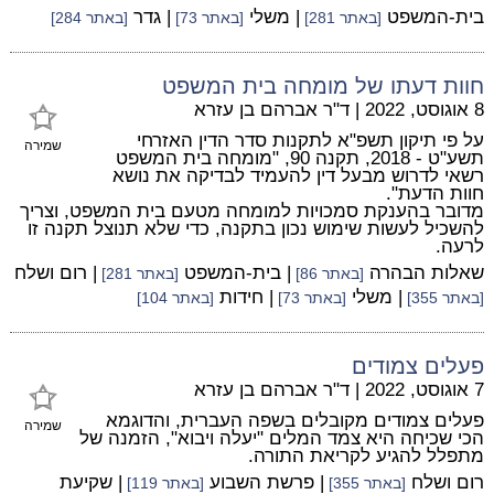
בית-המשפט
| משלי
| גדר
[באתר 281]
[באתר 73]
[באתר 284]
חוות דעתו של מומחה בית המשפט
8 אוגוסט, 2022
|
ד"ר אברהם בן עזרא
על פי תיקון תשפ"א לתקנות סדר הדין האזרחי
שמירה
תשע"ט - 2018, תקנה 90, "מומחה בית המשפט
רשאי לדרוש מבעל דין להעמיד לבדיקה את נושא
חוות הדעת".
מדובר בהענקת סמכויות למומחה מטעם בית המשפט, וצריך
להשכיל לעשות שימוש נכון בתקנה, כדי שלא תנוצל תקנה זו
לרעה.
שאלות הבהרה
| בית-המשפט
| רום ושלח
[באתר 86]
[באתר 281]
| משלי
| חידות
[באתר 355]
[באתר 73]
[באתר 104]
פעלים צמודים
7 אוגוסט, 2022
|
ד"ר אברהם בן עזרא
פעלים צמודים מקובלים בשפה העברית, והדוגמא
שמירה
הכי שכיחה היא צמד המלים "יעלה ויבוא", הזמנה של
מתפלל להגיע לקריאת התורה.
רום ושלח
| פרשת השבוע
| שקיעת
[באתר 355]
[באתר 119]