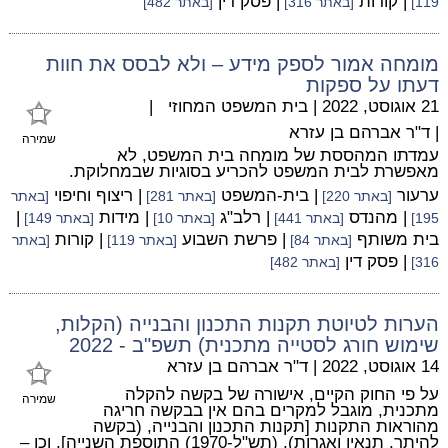
| קורות
| פסק דין
119]
[באתר 316]
[באתר 482]
מומחה אמור לספק מידע – ולא לבסס את חוות
דעתו על ספקות
21 אוגוסט, 2022
|
בית המשפט המחוזי
|
|
ד"ר אברהם בן עזרא
שמירה
עמדתו המהססת של מומחה בית המשפט, לא
מאפשרת לבית המשפט להכריע בסוגיות שבמחלוקת.
ערעור
| בית-המשפט
| ריצוף וחיפוי
[באתר 220]
[באתר 281]
[באתר
| מהנדס
| רלב"ג
| מידות
|
195]
[באתר 441]
[באתר 10]
[באתר 149]
בית משותף
| פרשת השבוע
| קורות
[באתר 84]
[באתר 119]
[באתר
| פסק דין
316]
[באתר 482]
הערות לטיוטת תקנות התכנון והבנייה (הקלות,
שימוש חורג לסטייה מתכנית) תשפ"ב - 2022
14 אוגוסט, 2022
|
ד"ר אברהם בן עזרא
על פי החוק הקיים, אישורה של בקשה להקלה
שמירה
מתכנית, מוגבל למקרים בהם אין בבקשה חריגה
מהוראות התקנות [תקנות התכנון והבנייה, (בקשה
להיתר, תנאיו ואגרות), (תש"ל-1970) התוספת השנייה], וכן –