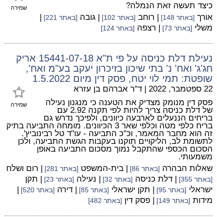
כיצד תעשה זאת הנמלה?
שמירה
אורך
| רוחב
| גובה
|
[באתר 148]
[באתר 102]
[באתר 221]
משלי
| רצפה
[באתר 73]
[באתר 124]
נעילת דלת כניסה על פי ת"א 15441-07-18 אריק
חג'ג' ואח' נ' בתי שיכון בזיכרון יעקב בע"מ ואח',
שופטת: תמי לוי יטח, פסק דין מיום 1.5.2022
22 ספטמבר, 2022
|
ד"ר אברהם בן עזרא
פסק דין מנומק מצדיק את הטענה כי מנגנון נעילה
שמירה
של דלת כניסה צריך להיות לפי תקנה 2.92 עם
בריחים הננעלים לארבעה כיוונים, ולפיכך נדרש גם
בריח כלפי מטה וכלפי שאר 3 הכיוונים. מומחה התביעה בתיק
זה הוא מחבר המאמר, וכ"כ התביעה - עו"ד טל רבינוביץ'.
לתשומת לב, הליקויים תוקנו בעקבות הגשת התביעה, ולכן
הסכום הכספי שהתקבל נמוך מסכום התביעה באופן
משמעותי.
שאלות הבהרה
| בית-המשפט
| רום ושלח
[באתר 86]
[באתר 281]
| דלת כניסה
| נעילה
| תקן
[באתר 355]
[באתר 32]
[באתר 23]
ישראלי
| תקן ישראלי
| דירה
|
[באתר 95]
[באתר 85]
[באתר 520]
מידות
| פסק דין
[באתר 149]
[באתר 482]