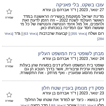
עזבו בשקט, בלי פאניקה
27 ינואר, 2023
|
ד"ר אברהם בן עזרא
מדינת ישראל ממוקמת בעשיריה הראשונה במדד
שמירה
האושר העולמי לשנת 2022 – וזה הזמן לדעת זאת
ולהפנים, אל מול איומי הנטישה והנטישה של כל מי
שעושה חסד עם המדינה בנוכחותו כאן.
רום ושלח
| קבועות שרברבות
| גדר
[באתר 355]
[באתר 63]
[באתר
284]
מבחן לשופטי בית המשפט העליון
24 ינואר, 2023
|
ד"ר אברהם בן עזרא
שופטי בית המשפט העליון דנים בסוגיות שהן בעלות
שמירה
חשיבות ערכית וציבורית, אשר בדרך הטבע הן גם
סוגיות מהסוג שמעניין - ואף מרתק - את התקשורת.
פסק דין מנומק בעניין שטח חלון
23 ינואר, 2023
|
ד"ר אברהם בן עזרא
דיון בנושא - כיצד יש למדוד את שטחו של החלון?
שמירה
חלון
| אוורור
| חדר רחצה
[באתר 181]
[באתר 65]
[באתר