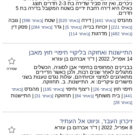
ניכרים, ואין זה סביר שדירה בת 2-3 חדרים תוצג
כאילו היא דירה רחבת ידיים בשטח המקובל בדירה בת 5
חדרים.
מהנדס
| דירה
| שטח
| גובה
[באתר 441]
[באתר 520]
[באתר 396]
| זכויות בנייה
| גדר
| פסק דין
[באתר 221]
[באתר 5]
[באתר 284]
| מדרגות
[באתר 482]
[באתר 114]
התיישנות ואחזקה בליקויי חיפויי חוץ מאבן
14 אפריל, 2022
|
ד"ר אברהם בן עזרא
בבניינים המחופים בחיפויי אבן לסוגיה, הכשלים
שמירה
מתגלים לאחר שנים רבות, ולכן כאשר הדיירים
מתארגנים למיצוי זכויותיהם, עולות נגדם טענות בשני
מישורים עיקריים: א. התיישנות. ב. תחזוקה.
חיפוי חוץ
| ריצוף וחיפוי
| מהנדס
[באתר 26]
[באתר 195]
[באתר
| בית משותף
| תחזוקה
| התיישנות
441]
[באתר 84]
[באתר 31]
[באתר 28]
זיכרון העבר, וניווט אל העתיד
8 אפריל, 2022
|
ד"ר אברהם בן עזרא