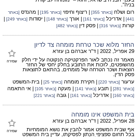
בניה".
רום ושלח
| ריצוף וחיפוי
| מהנדס
[באתר 355]
[באתר 195]
[באתר
| אדריכל
| אורך
| יסודות
|
441]
[באתר 161]
[באתר 148]
[באתר 249]
קורות
| פסק דין
[באתר 316]
[באתר 482]
החזר מלוא שכר טרחת מומחה צד לדיון
29 אפריל, 2022
|
ד"ר אברהם בן עזרא
מאמר זה נכתב לאור הפרקטיקה הנקוטה על ידי חלק
שמירה
מהשופטים, לזכות את התובע בחלק יחסי של החזר
הוצאות ושכר הטרחה של מומחים, בהתאם לתוצאות
פסק הדין.
ערעור
| חקירת מומחה
| בית-המשפט
[באתר 220]
[באתר 25]
| תובע
| מעקה
| אי התאמה
[באתר 281]
[באתר 141]
[באתר 105]
| אדריכל
| גובה
[באתר 160]
[באתר 161]
[באתר 221]
בית המשפט אינו מומחה
28 אפריל, 2022
|
ד"ר אברהם בן עזרא
אף שבית המשפט אמור להבין את נושא המומחיות
שמירה
בכל תחום ספציפי הנתון לפסיקתו, עדיין בית המשפט