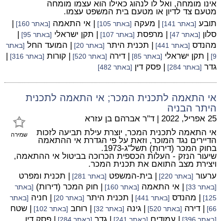
אינו מומחה, ואל לו לנהוג כאילו הוא עצמו מומחה
מטעם צד לדיון או מטעם בית המשפט עצמו.
תובע
| מעקה
| אי התאמה
|
[באתר 141]
[באתר 105]
[באתר 160]
סלון
| מרפסת
| תקן ישראלי
|
[באתר 47]
[באתר 107]
[באתר 95]
מהנדס
| תכנית היתר
| המועד החל
[באתר 441]
[באתר 20]
[באתר
| תקן ישראלי
| דירה
| קורות
|
9]
[באתר 85]
[באתר 520]
[באתר 316]
גדר
| פסק דין
[באתר 284]
[באתר 482]
אי התאמה לתכנית המכר; אי התאמה לתכנית
היתר הבניה
25 אפריל, 2022
|
ד"ר אברהם בן עזרא
אי התאמה לתכנית המכר, יוצרת עילת תביעה לזכות
שמירה
הדיירים נגד המוכר, וזאת על פי הגדרת אי ההתאמה
בחוק המכר (דירות) תשל"ג-1973.
שיעור הנזק - העלות הכספית הכרוכה בביטול אי ההתאמה,
ויצירת מצב התואם את תכנית המכר.
ערעור
| בית-המשפט
| תכנית ומפרט
[באתר 220]
[באתר 281]
| אי התאמה
| חוק המכר (דירות)
[באתר 33]
[באתר 160]
[באתר
| מהנדס
| תכנית היתר
| חניה
125]
[באתר 441]
[באתר 20]
[באתר
| דירה
| גינה
| רוחב
| שטח
66]
[באתר 520]
[באתר 32]
[באתר 102]
| עמודים
| גדר
| פסק דין
[באתר 396]
[באתר 241]
[באתר 284]