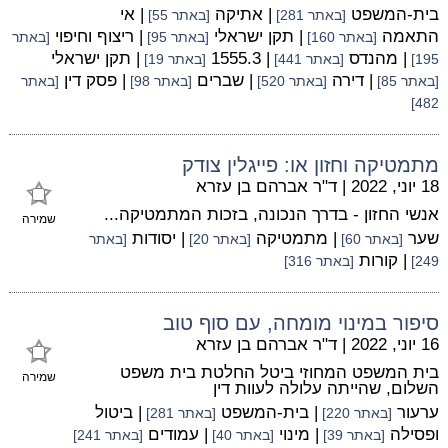
בית-המשפט
| אתיקה
| אי
[באתר 281]
[באתר 55]
התאמה
| תקן ישראלי
| ריצוף וחיפוי
[באתר 160]
[באתר 95]
[באתר
| מהנדס
| 1555.3
| תקן ישראלי
195]
[באתר 441]
[באתר 19]
| דירה
| שברים
| פסק דין
[באתר 85]
[באתר 520]
[באתר 98]
[באתר
482]
מתמטיקה וחזון או: פייגלין צודק
18 יוני, 2022
|
ד"ר אברהם בן עזרא
אנשי החזון - בדרך הנכונה, בזכות המתמטיקה...
שמירה
שער
| מתמטיקה
| יסודות
[באתר 60]
[באתר 20]
[באתר
| קורות
249]
[באתר 316]
סיפור במינוי מומחה, עם סוף טוב
16 יוני, 2022
|
ד"ר אברהם בן עזרא
בית המשפט המחוזי ביטל החלטת בית משפט
שמירה
השלום, שהייתה עלולה לעוות דין
ערעור
| בית-המשפט
| ביטול
[באתר 220]
[באתר 281]
ופסילה
| מינוי
| עמודים
[באתר 39]
[באתר 40]
[באתר 241]