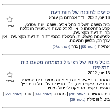
סייגים לתוכנה של חוות דעת
16 יוני, 2022
|
ד"ר אברהם בן עזרא
בית משפט השלום בתל אביב, שופט: יונה אטדגי,
שמירה
קבע בהחלטתו כי אין לקבל טענה משפטית הנכללת
בחוות דעת מקצועית;
לפרשנות משפטית, הכלולה במסגרת חוות דעת מקצועית - אין
ערך רב, בלשון המעטה.
אתיקה
| גדר
[באתר 55]
[באתר 284]
בוטל מינויו של רפי גיל כמומחה מטעם בית
המשפט
13 יוני, 2022
המהנדס רפי גיל מונה כמומחה מטעם בית המשפט
שמירה
בתביעת ליקויי בניה, וב"כ הדיירים עו"ד טל רבינוביץ'
הגישה בקשה מנומקת לביטול מינויו.
בית-המשפט
| מהנדס
| גובה
|
[באתר 281]
[באתר 441]
[באתר 221]
ביטול ופסילה
[באתר 39]