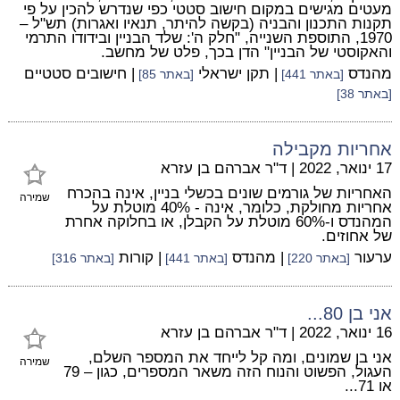
מעטים מגישים במקום חישוב סטטי כפי שנדרש להכין על פי
תקנות התכנון והבניה (בקשה להיתר, תנאיו ואגרות) תש"ל –
1970, התוספת השנייה, "חלק ה': שלד הבניין ובידודו התרמי
והאקוסטי של הבניין" הדן בכך, פלט של מחשב.
מהנדס
| תקן ישראלי
| חישובים סטטיים
[באתר 441]
[באתר 85]
[באתר 38]
אחריות מקבילה
17 ינואר, 2022
|
ד"ר אברהם בן עזרא
האחריות של גורמים שונים בכשלי בניין, אינה בהכרח
שמירה
אחריות מחולקת, כלומר, אינה - 40% מוטלת על
המהנדס ו-60% מוטלת על הקבלן, או בחלוקה אחרת
של אחוזים.
ערעור
| מהנדס
| קורות
[באתר 220]
[באתר 441]
[באתר 316]
אני בן 80...
16 ינואר, 2022
|
ד"ר אברהם בן עזרא
אני בן שמונים, ומה קל לייחד את המספר השלם,
שמירה
העגול, הפשוט והנוח הזה משאר המספרים, כגון – 79
או 71...