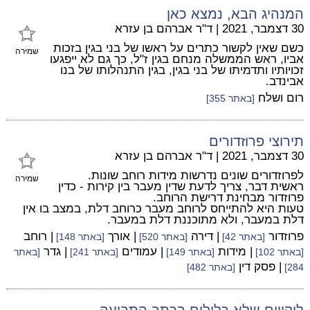
המנהיג הבא, נמצא כאן
30 דצמבר, 2021
|
ד"ר אברהם בן עזרא
כשם שאין לקשור כתרים על ראשו של בני בגין בזכות
שמירה
אביו, ראש הממשלה מנחם בגין ז"ל, כך גם לא ייפגעו
זכויותיו ותדמיתו של בני בגין, בגין התנהלותו של בנו
אבינדב.
רום ושלח
[באתר 355]
תירוצי פרוזדורים
30 דצמבר, 2021
|
ד"ר אברהם בן עזרא
לפרוזדורים שונים נדרשות מידות רוחב שונות.
שמירה
ראשית דבר, צריך לדעת שדין מעבר בין קירות - כדין
פרוזדור מבחינת דרישת הרוחב.
טעות היא להתייחס לרוחב מעבר כרוחב דלת, במצב בו אין
דלת במעבר, ולא מתוכננת דלת במעבר.
פרוזדור
| דירה
| אורך
| רוחב
[באתר 42]
[באתר 520]
[באתר 148]
| מידות
| עמודים
| גדר
[באתר 102]
[באתר 149]
[באתר 241]
[באתר
| פסק דין
284]
[באתר 482]
ליקויים שלא כלולים בכתב התביעה