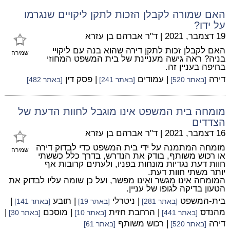
האם שמורה לקבלן הזכות לתקן ליקויים שנגרמו
על ידו?
19 דצמבר, 2021
|
ד"ר אברהם בן עזרא
האם לקבלן זכות לתקן דירה שהוא בנה עם ליקויי
שמירה
בניה? ראה גישה מעניינת של בית המשפט המחוזי
בחיפה בעניין זה.
דירה
| עמודים
| פסק דין
[באתר 520]
[באתר 241]
[באתר 482]
מומחה בית המשפט אינו מוגבל לחוות הדעת של
הצדדים
16 דצמבר, 2021
|
ד"ר אברהם בן עזרא
מומחה המתמנה על ידי בית המשפט כדי לבדוק דירה
שמירה
או רכוש משותף, בודק את הנדרש, בדרך כלל כששתי
חוות דעת נגדיות מונחות בפניו, ולעתים קרובות אף
יותר משתי חוות דעת.
המומחה אינו מגשר ואינו מפשר, ועל כן שומה עליו לבדוק את
הטעון בדיקה לגופו של עניין.
בית-המשפט
| ניטרלי
| תובע
|
[באתר 281]
[באתר 19]
[באתר 141]
מהנדס
| הרחבת חזית
| מוסכם
|
[באתר 441]
[באתר 10]
[באתר 30]
דירה
| רכוש משותף
[באתר 520]
[באתר 61]