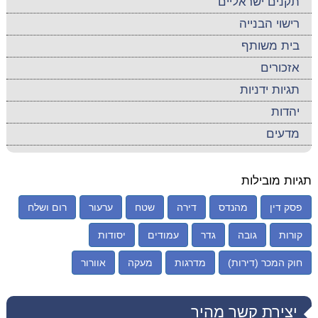
תקנים ישראליים
רישוי הבנייה
בית משותף
אזכורים
תגיות ידניות
יהדות
מדעים
תגיות מובילות
פסק דין
מהנדס
דירה
שטח
ערעור
רום ושלח
קורות
גובה
גדר
עמודים
יסודות
חוק המכר (דירות)
מדרגות
מעקה
אוורור
יצירת קשר מהיר