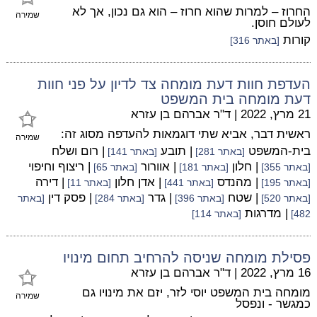
החרוז – למרות שהוא חרוז – הוא גם נכון, אך לא
שמירה
לעולם חוסן.
קורות
[באתר 316]
העדפת חוות דעת מומחה צד לדיון על פני חוות
דעת מומחה בית המשפט
21 מרץ, 2022
|
ד"ר אברהם בן עזרא
ראשית דבר, אביא שתי דוגמאות להעדפה מסוג זה:
שמירה
בית-המשפט
| תובע
| רום ושלח
[באתר 281]
[באתר 141]
| חלון
| אוורור
| ריצוף וחיפוי
[באתר 355]
[באתר 181]
[באתר 65]
| מהנדס
| אדן חלון
| דירה
[באתר 195]
[באתר 441]
[באתר 11]
| שטח
| גדר
| פסק דין
[באתר 520]
[באתר 396]
[באתר 284]
[באתר
| מדרגות
482]
[באתר 114]
פסילת מומחה שניסה להרחיב תחום מינויו
16 מרץ, 2022
|
ד"ר אברהם בן עזרא
מומחה בית המשפט יוסי לזר, יזם את מינויו גם
שמירה
כמגשר - ונפסל