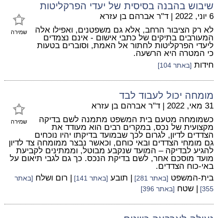
שיבוש בהבנה בסיסית של יעדי הפרקליטות
6 יוני, 2022
|
ד"ר אברהם בן עזרא
לא רק הציבור הרחב, אלא גם משפטנים, ואפילו אלה
שמירה
המעורבים בתיקים של כתבי אישום - אינם נצמדים
ליעדי הפרקליטות לחתור אל האמת, וסוברים בטעות
כי המטרה היא הרשעה.
חידות
[באתר 104]
מומחה יכול לעבוד לבד
31 מאי, 2022
|
ד"ר אברהם בן עזרא
כשמומחה מטעם בית המשפט מתמנה לשם בדיקה
שמירה
מקצועית של נכס, במקרים רבים הוא מעודד את
הצדדים לדיון, לגרום לכך שבמועד בדיקתו יהיו נוכחים
גם מומחי הצדדים ובאי כוחם, וכאשר נבצר ממומחה צד לדיון
להגיע לבדיקה – המועד שנקבע מבוטל, וממתינים לקביעת
מועד מוסכם אחר, לשם בדיקת הנכס. כך גם לגבי תיאום על
באי-כוח הצדדים.
בית-המשפט
| תובע
| רום ושלח
[באתר 281]
[באתר 141]
[באתר
| שטח
355]
[באתר 396]