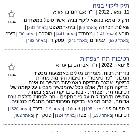
תיק ליקויי בניה
11 ינואר, 2022
|
ד"ר אברהם בן עזרא
תיק לדוגמא בנושא ליקויי בניה, אשר טופל במשרדנו.
שמירה
שאלות הבהרה
| בית-המשפט
|
[באתר 86]
[באתר 281]
תובע
| מהנדס
| מוסכם
| דירה
[באתר 141]
[באתר 441]
[באתר 30]
| עמודים
| פסק דין
[באתר 520]
[באתר 241]
[באתר 482]
רטיבות תת רצפתית
6 ינואר, 2022
|
ד"ר אברהם בן עזרא
בדירות רבות, מומחים מגלים באמצעות מכשיר
שמירה
המכונה "פרוטימטר" - רטיבות הקיימת מתחת
לריצוף. אמנם הבדיקה באמצעות מכשיר זה אינה
"בדיקה תקנית", אולם ככל שהמכשיר מצביע על קיומה של
רטיבות תת רצפתית - בטרם בדיקת המצע באחת
מהשיטות/הבדיקות על פי התקנים - הרי לפחות נדלקת נורה
אדומה, ולרוב ממצאי בדיקת הפרוטימטר מתגלים כנכונים.
ריצוף וחיפוי
| 1555.3
| דירה
|
[באתר 195]
[באתר 19]
[באתר 520]
רטיבות
| רצפה
| פסק דין
[באתר 133]
[באתר 124]
[באתר 482]