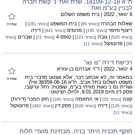
ת''א 18109-12-18, שרת ואח' נ' קשת חברה
לבניין בע''מ ואח'
6 ינואר, 2022
|
בית משפט השלום
שאלות הבהרה
| בית-המשפט
|
[באתר 86]
[באתר 281]
שמירה
ריצוף וחיפוי
| מהנדס
| דירה
[באתר 195]
[באתר 441]
| גובה
| טופס 4
| שברים
[באתר 520]
[באתר 221]
[באתר 21]
[באתר
| פרוטוקול
98]
[באתר 11]
רכישת דירה "as is"
4 ינואר, 2022
|
ד"ר אברהם בן עזרא
במאמר זה, לא אכתוב דבר, אלא אצטט מדברי בית
שמירה
משפט השלום בתל אביב, ת"א 36359-06-16 אילן
ושרית נס נ' נאות מזרחי בע"מ, שופטת: רחל ערקובי,
פסק דין מיום 9.01.2019, ולהלן הציטוט:
קונה
| אי התאמה
| חוק המכר (דירות)
[באתר 33]
[באתר 160]
| דירה
| פסק דין
| פרוטוקול
[באתר 125]
[באתר 520]
[באתר 482]
[באתר 11]
תוקף תכנית היתר בניה, מבחינת מועדי חלות