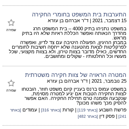
התערבות בית המשפט בחומרי החקירה
15 דצמבר, 2021
|
ד"ר אברהם בן עזרא
במשפט נתניהו בתיק 4000 – בית המשפט חרג
שמירה
מהדרך הנאותה ואפשר הכללת ראיות שלא היו בתיק
מראש.
במבחן ההיגיון, הפעולה היטיבה עם צד לדיון, ואפשרה
לפרקליטות לצאת מהטענה שלא ייחסה חשיבות לחומרים
החדשים, כאילו מדובר בצוות טירון, ולא בצוות מקצועי, שכל
מעשיו וכל החלטותיו - שקולים ומחושבים.
המטרה הראויה של צוות חקירה משטרתית
25 נובמבר, 2021
|
ד"ר אברהם בן עזרא
במשפט עמוס ברנס בעניין קיום משפט חוזר, הובטחו
שמירה
לצוות החקירה הטבות אם יגיע למטרה מסוימת,
שנקבעה וסומנה טרם תחילת החקירה. האם אפשר
להסיק מכך משהו מכונן?
פרשת השבוע
| קורות
| עמודים
[באתר 119]
[באתר 316]
[באתר
| פסק דין
241]
[באתר 482]