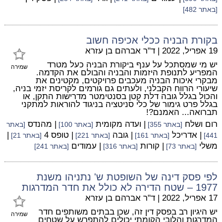
[באתר 482]
בקורת הבניה ככלי אכיפה חשוב
19 אפריל, 2022
|
ד"ר אברהם בן עזרא
יש מי שמסתכל על ענף ביקורת הבניה כעל מטרד
שמירה
המפריע לתנופת היזמות והבניה והבולם את הקדמה.
מבקרי איכות הבניה מעכבים פרויקטים, מקטינים את
שיעורי הרווח הקבלני, ולעתים גם גורמים לקריסת יזמי בניה,
והכול בגלל גובה דלת קטן בסנטימטר מדרישות התקן, או
בגלל פרט גימור של כלי סניטציה בניגוד להוראות למתקני
תברואה... האמנם?!
רום ושלח
| ועדה מקומית
| מהנדס
[באתר 355]
[באתר 100]
[באתר
| אדריכל
| גובה
| טופס 4
|
441]
[באתר 161]
[באתר 221]
[באתר 21]
משלי
| קורות
| עמודים
[באתר 73]
[באתר 316]
[באתר 241]
לפי פסק דינה של השופטת ש' נתניהו משנת
1977 – שטח הדירה לא כולל את חדר המדרגות
17 אפריל, 2022
|
ד"ר אברהם בן עזרא
יש היגיון רב בפסק דין זה, שכן בבתים משותפים חדר
שמירה
המדרגות והלובי הקומתי יכולים להתפרש על שטחים