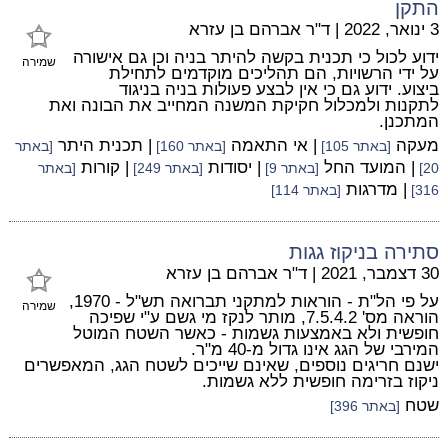
התקן
3 ינואר, 2022
|
ד"ר אברהם בן עזרא
ידוע לכול כי תכנית בקשה להיתר בניה וכן גם אישורה
שמירה
על ידי הרשויות, הם תהליכים מוקדמים לתחילת
ביצוע. ידוע גם כי אין לבצע פעולות בניה בניגוד
לתקנות ולמכלול חקיקת המשנה המחייב את הבונה ואת
המתכנן.
מעקה
| אי התאמה
| תכנית היתר
[באתר 105]
[באתר 160]
[באתר
| המועד החל
| יסודות
| קורות
20]
[באתר 9]
[באתר 249]
[באתר
| מדרגות
316]
[באתר 114]
סתירה בניקוז גגות
30 דצמבר, 2021
|
ד"ר אברהם בן עזרא
על פי הל"ת - הוראות למתקני תברואה תש"ל - 1970,
שמירה
הוראה מס' 7.5.4.2, מותר לנקז מי גשם ע"י שפיכה
חופשית ולא באמצעות גשמות - כאשר השטח המוטל
המירבי של הגג אינו גדול מ-40 מ"ר.
ישנם חריגים נוספים, שאינם שייכים לשטח הגג, המאפשרים
ניקוז בזרימה חופשית ללא גשמות.
שטח
[באתר 396]