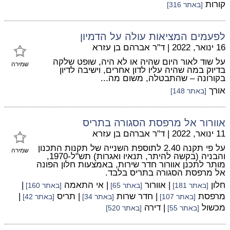
קורות
[באתר 316]
לפעמים המציאות עולה על הדמיון
16 ינואר, 2022
|
ד"ר אברהם בן עזרא
על שוד לאור היום שהיה או לא היה, שופט שלקה
שמירה
בדיוק במה שהיה עליו לדון אחרים, וישיבה לדיון
בקורונה – שהתבטלה, משום מה...
אורך
[באתר 148]
אוורור אל מרפסת הסגורה בתריס
11 ינואר, 2022
|
ד"ר אברהם בן עזרא
על פי תקנה 2.40 לתוספת השנייה של תקנות התכנון
שמירה
והבניה (בקשה להיתר, תנאיו ואגרות) תש"ל-1970,
מותר לתכנן אוורור חדר שירות, באמצעות חלון הפונה
אל מרפסת הסגורה בתריס בלבד.
חלון
| אוורור
| אי התאמה
|
[באתר 181]
[באתר 65]
[באתר 160]
מרפסת
| חדר שרות
| תריס
|
[באתר 107]
[באתר 34]
[באתר 42]
מכשול
| דירה
[באתר 55]
[באתר 520]