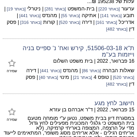
עלות של 195238 ₪...
ערעור
| בית-המשפט
| ניטרלי
|
[באתר 220]
[באתר 281]
[באתר 19]
תובע
| אתיקה
| מהנדס
|
[באתר 141]
[באתר 55]
[באתר 441]
אדריכל
| דירה
| קורות
| פסק
[באתר 161]
[באתר 520]
[באתר 316]
דין
[באתר 482]
ת"א 51506-03-18, קירש ואח' נ' ספייס בניה
וייזמות בע''מ
16 פברואר, 2022
|
בית משפט השלום
שאלות הבהרה
| מהנדס
| דירה
[באתר 86]
[באתר 441]
שמירה
| טופס 4
| מינוי
| פסק
[באתר 520]
[באתר 21]
[באתר 40]
דין
[באתר 482]
חישוב לחץ מגע
15 פברואר, 2022
|
ד"ר אברהם בן עזרא
במסגרת דיון בבית משפט, נטען ע"י מומחה מטעם
שמירה
בית המשפט כי גלגלי המכונית מפעילים לחץ גדול
מדי על הרצפה, המצופה באריחי קרמיקה, (לא
אריחים רגילים - אלא אריחים מסוג משופר, המתאימים לייעוד