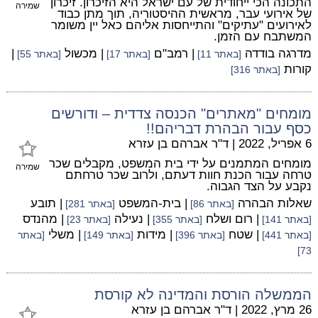
התכונה הכי ייחודית של עם ישראל היא הזיכרון. זיכרון
שמירה
של אירועי עבר, מראשית ההיסטוריה, תוך מתן כבוד
לאירועים "עתיקים" והתייחסות אליהם כאל יין משומר
המשתבח עם הזמן.
מדרגה בודדה
| רמב"ם
| מכשול
|
[באתר 11]
[באתר 17]
[באתר 55]
קורות
[באתר 316]
מומחים "מאתרים" הכנסה צדדית – ודורשים
כסף עבור הבהרת דבריהם!!
6 אפריל, 2022
|
ד"ר אברהם בן עזרא
מומחים המתמנים על ידי בית המשפט, מקבלים שכר
שמירה
טרחה עבור הכנת חוות דעתם, ולרוב שכר טרחתם
נקבע על הצד הגבוה.
שאלות הבהרה
| בית-המשפט
| תובע
[באתר 86]
[באתר 281]
| רום ושלח
| נעילה
| מהנדס
[באתר 141]
[באתר 355]
[באתר 23]
| שטח
| מידות
| משלי
[באתר 441]
[באתר 396]
[באתר 149]
[באתר
73]
הממשלה הורסת והמדינה לא קורסת
26 מרץ, 2022
|
ד"ר אברהם בן עזרא