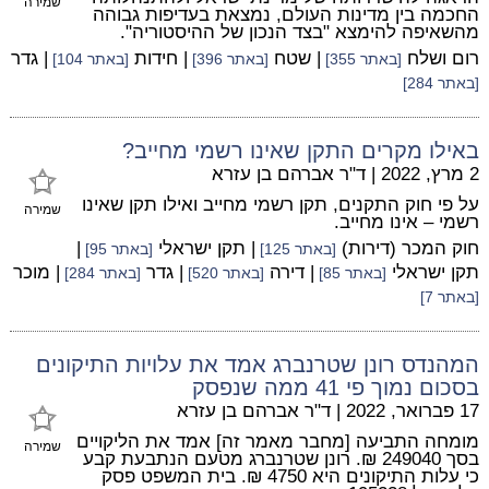
שמירה
החכמה בין מדינות העולם, נמצאת בעדיפות גבוהה
מהשאיפה להימצא "בצד הנכון של ההיסטוריה".
רום ושלח
| שטח
| חידות
| גדר
[באתר 355]
[באתר 396]
[באתר 104]
[באתר 284]
באילו מקרים התקן שאינו רשמי מחייב?
2 מרץ, 2022
|
ד"ר אברהם בן עזרא
על פי חוק התקנים, תקן רשמי מחייב ואילו תקן שאינו
שמירה
רשמי – אינו מחייב.
חוק המכר (דירות)
| תקן ישראלי
|
[באתר 125]
[באתר 95]
תקן ישראלי
| דירה
| גדר
| מוכר
[באתר 85]
[באתר 520]
[באתר 284]
[באתר 7]
המהנדס רונן שטרנברג אמד את עלויות התיקונים
בסכום נמוך פי 41 ממה שנפסק
17 פברואר, 2022
|
ד"ר אברהם בן עזרא
מומחה התביעה [מחבר מאמר זה] אמד את הליקויים
שמירה
בסך 249040 ₪. רונן שטרנברג מטעם הנתבעת קבע
כי עלות התיקונים היא 4750 ₪. בית המשפט פסק