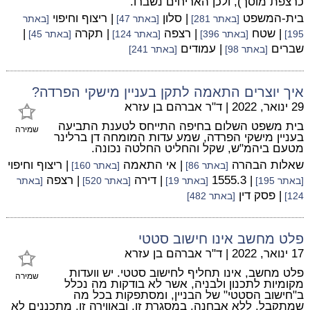
כרצפת מוסך), ולכן האריחים נשברו.
בית-המשפט
| סלון
| ריצוף וחיפוי
[באתר 281]
[באתר 47]
[באתר
| שטח
| רצפה
| תקרה
|
195]
[באתר 396]
[באתר 124]
[באתר 45]
שברים
| עמודים
[באתר 98]
[באתר 241]
איך יוצרים התאמה לתקן בעניין מישקי הפרדה?
29 ינואר, 2022
|
ד"ר אברהם בן עזרא
בית משפט השלום בחיפה התייחס לטענת התביעה
שמירה
בעניין מישקי הפרדה, שמע עדות המומחה דן ברלינר
מטעם ביהמ"ש, שקל והחליט החלטה נכונה.
שאלות הבהרה
| אי התאמה
| ריצוף וחיפוי
[באתר 86]
[באתר 160]
| 1555.3
| דירה
| רצפה
[באתר 195]
[באתר 19]
[באתר 520]
[באתר
| פסק דין
124]
[באתר 482]
פלט מחשב אינו חישוב סטטי
17 ינואר, 2022
|
ד"ר אברהם בן עזרא
פלט מחשב, אינו תחליף לחישוב סטטי. יש וועדות
שמירה
מקומיות לתכנון ולבניה, אשר לא בודקות מה נכלל
ב"חישוב הסטטי" של הבניין, ומסתפקות בכל מה
שמתקבל, ללא אבחנה. במסגרת זו, ובאווירה זו, מתכננים לא