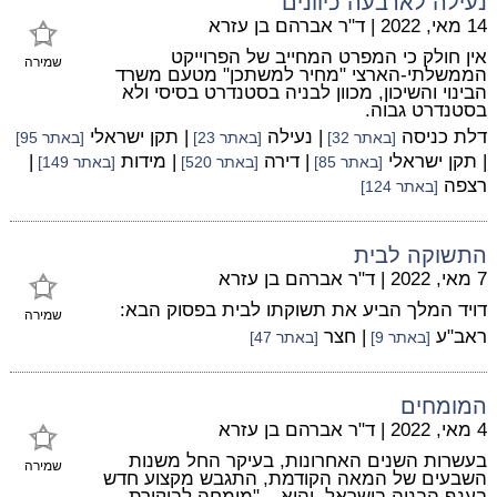
נעילה לארבעה כיוונים
14 מאי, 2022
|
ד"ר אברהם בן עזרא
אין חולק כי המפרט המחייב של הפרוייקט
שמירה
הממשלתי-הארצי "מחיר למשתכן" מטעם משרד
הבינוי והשיכון, מכוון לבניה בסטנדרט בסיסי ולא
בסטנדרט גבוה.
דלת כניסה
| נעילה
| תקן ישראלי
[באתר 32]
[באתר 23]
[באתר 95]
| תקן ישראלי
| דירה
| מידות
|
[באתר 85]
[באתר 520]
[באתר 149]
רצפה
[באתר 124]
התשוקה לבית
7 מאי, 2022
|
ד"ר אברהם בן עזרא
דויד המלך הביע את תשוקתו לבית בפסוק הבא:
שמירה
ראב"ע
| חצר
[באתר 9]
[באתר 47]
המומחים
4 מאי, 2022
|
ד"ר אברהם בן עזרא
בעשרות השנים האחרונות, בעיקר החל משנות
שמירה
השבעים של המאה הקודמת, התגבש מקצוע חדש
בענף הבניה בישראל, והוא – "מומחה לביקורת