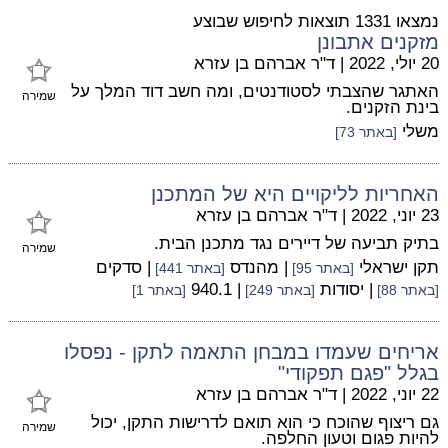
נמצאו 1331 תוצאות לחיפוש שבוצע
מזקנים אתבונן
20 יולי, 2022
|
ד"ר אברהם בן עזרא
האתגר שהצבתי לסטודנטים, ומה חשב דוד המלך על
שמירה
בינת הזקנים.
משלי
[באתר 73]
האחריות לליקויים היא של המתכנן
23 יוני, 2022
|
ד"ר אברהם בן עזרא
בתיק תביעה של דיירים נגד מתכנן הבית.
שמירה
תקן ישראלי
| מהנדס
| סדקים
[באתר 95]
[באתר 441]
| יסודות
| 940.1
[באתר 88]
[באתר 249]
[באתר 1]
אריחים שעמדו במבחן התאמה לתקן - נפסלו
בגלל "פגם תפקודי"
22 יוני, 2022
|
ד"ר אברהם בן עזרא
גם ריצוף שהוכח כי הוא תואם לדרישות התקן, יכול
שמירה
להיות פגום וטעון החלפה.