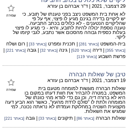
29 דצמבר, 2021
|
ד"ר אברהם בן עזרא
לא אחת בית המשפט ניצב בפני טענתו של תובע, כי
שמירה
יש ליקויים בדירה בגינם מגיע לו פיצוי, אף על פי
שהליקויים הנטענים - לא כלולים בכתב התביעה.
טענה נוספת יכולה להיות לתובע, והיא - כי מגיע לו פיצוי
בעלות כספית גבוהה מהסכום אשר נתבע, לגבי קיומו של
ליקוי.
בית-המשפט
| תכנית ומפרט
| רום ושלח
[באתר 281]
[באתר 33]
| דירה
| גינה
| גובה
|
[באתר 355]
[באתר 520]
[באתר 32]
[באתר 221]
פרשת השבוע
[באתר 119]
טיבן של שאלות הבהרה
19 דצמבר, 2021
|
ד"ר אברהם בן עזרא
שאלות הבהרה מוגשות למומחה מטעם בית
שמירה
המשפט, במטרה להבהיר את חוות דעתו במקום בו
היא לא ברורה דיה, וכן גם כדי לוודא מהי כוונתו של
המומחה ולתת לו "סולם לרדת מהעץ", כאשר הוא הביע דעה
מקצועית השנויה במחלוקת ועמדתו לא נראתה נכונה, למי
שמגיש את השאלות.
שאלות הבהרה
| תיקונים
| גובה
[באתר 86]
[באתר 33]
[באתר 221]