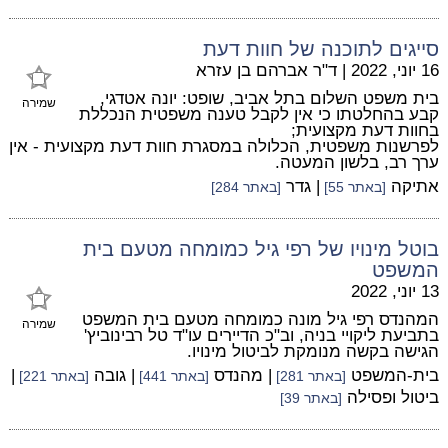
סייגים לתוכנה של חוות דעת
16 יוני, 2022
|
ד"ר אברהם בן עזרא
בית משפט השלום בתל אביב, שופט: יונה אטדגי,
שמירה
קבע בהחלטתו כי אין לקבל טענה משפטית הנכללת
בחוות דעת מקצועית;
לפרשנות משפטית, הכלולה במסגרת חוות דעת מקצועית - אין
ערך רב, בלשון המעטה.
אתיקה
| גדר
[באתר 55]
[באתר 284]
בוטל מינויו של רפי גיל כמומחה מטעם בית
המשפט
13 יוני, 2022
המהנדס רפי גיל מונה כמומחה מטעם בית המשפט
שמירה
בתביעת ליקויי בניה, וב"כ הדיירים עו"ד טל רבינוביץ'
הגישה בקשה מנומקת לביטול מינויו.
בית-המשפט
| מהנדס
| גובה
|
[באתר 281]
[באתר 441]
[באתר 221]
ביטול ופסילה
[באתר 39]