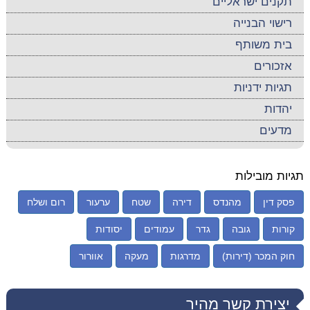
תקנים ישראליים
רישוי הבנייה
בית משותף
אזכורים
תגיות ידניות
יהדות
מדעים
תגיות מובילות
פסק דין
מהנדס
דירה
שטח
ערעור
רום ושלח
קורות
גובה
גדר
עמודים
יסודות
חוק המכר (דירות)
מדרגות
מעקה
אוורור
יצירת קשר מהיר