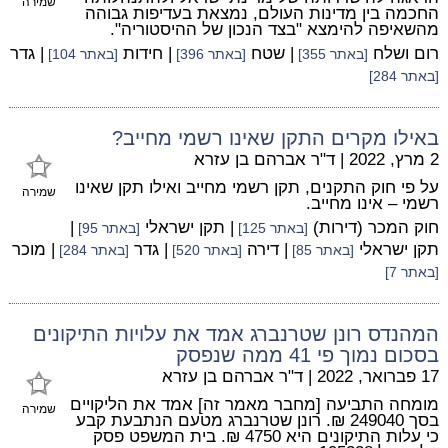
שמירה
החכמה בין מדינות העולם, נמצאת בעדיפות גבוהה
מהשאיפה להימצא "בצד הנכון של ההיסטוריה".
רום ושלח
| שטח
| חידות
| גדר
[באתר 355]
[באתר 396]
[באתר 104]
[באתר 284]
באילו מקרים התקן שאינו רשמי מחייב?
2 מרץ, 2022
|
ד"ר אברהם בן עזרא
על פי חוק התקנים, תקן רשמי מחייב ואילו תקן שאינו
שמירה
רשמי – אינו מחייב.
חוק המכר (דירות)
| תקן ישראלי
|
[באתר 125]
[באתר 95]
תקן ישראלי
| דירה
| גדר
| מוכר
[באתר 85]
[באתר 520]
[באתר 284]
[באתר 7]
המהנדס רונן שטרנברג אמד את עלויות התיקונים
בסכום נמוך פי 41 ממה שנפסק
17 פברואר, 2022
|
ד"ר אברהם בן עזרא
מומחה התביעה [מחבר מאמר זה] אמד את הליקויים
שמירה
בסך 249040 ₪. רונן שטרנברג מטעם הנתבעת קבע
כי עלות התיקונים היא 4750 ₪. בית המשפט פסק