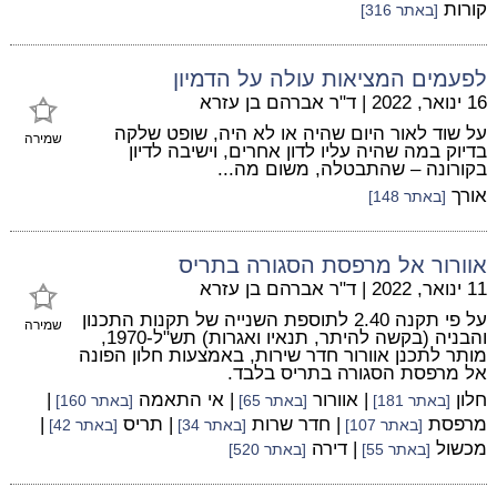
קורות
[באתר 316]
לפעמים המציאות עולה על הדמיון
16 ינואר, 2022
|
ד"ר אברהם בן עזרא
על שוד לאור היום שהיה או לא היה, שופט שלקה
שמירה
בדיוק במה שהיה עליו לדון אחרים, וישיבה לדיון
בקורונה – שהתבטלה, משום מה...
אורך
[באתר 148]
אוורור אל מרפסת הסגורה בתריס
11 ינואר, 2022
|
ד"ר אברהם בן עזרא
על פי תקנה 2.40 לתוספת השנייה של תקנות התכנון
שמירה
והבניה (בקשה להיתר, תנאיו ואגרות) תש"ל-1970,
מותר לתכנן אוורור חדר שירות, באמצעות חלון הפונה
אל מרפסת הסגורה בתריס בלבד.
חלון
| אוורור
| אי התאמה
|
[באתר 181]
[באתר 65]
[באתר 160]
מרפסת
| חדר שרות
| תריס
|
[באתר 107]
[באתר 34]
[באתר 42]
מכשול
| דירה
[באתר 55]
[באתר 520]