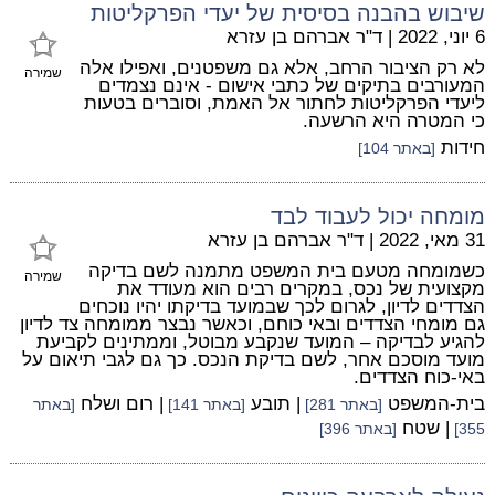
שיבוש בהבנה בסיסית של יעדי הפרקליטות
6 יוני, 2022
|
ד"ר אברהם בן עזרא
לא רק הציבור הרחב, אלא גם משפטנים, ואפילו אלה
שמירה
המעורבים בתיקים של כתבי אישום - אינם נצמדים
ליעדי הפרקליטות לחתור אל האמת, וסוברים בטעות
כי המטרה היא הרשעה.
חידות
[באתר 104]
מומחה יכול לעבוד לבד
31 מאי, 2022
|
ד"ר אברהם בן עזרא
כשמומחה מטעם בית המשפט מתמנה לשם בדיקה
שמירה
מקצועית של נכס, במקרים רבים הוא מעודד את
הצדדים לדיון, לגרום לכך שבמועד בדיקתו יהיו נוכחים
גם מומחי הצדדים ובאי כוחם, וכאשר נבצר ממומחה צד לדיון
להגיע לבדיקה – המועד שנקבע מבוטל, וממתינים לקביעת
מועד מוסכם אחר, לשם בדיקת הנכס. כך גם לגבי תיאום על
באי-כוח הצדדים.
בית-המשפט
| תובע
| רום ושלח
[באתר 281]
[באתר 141]
[באתר
| שטח
355]
[באתר 396]