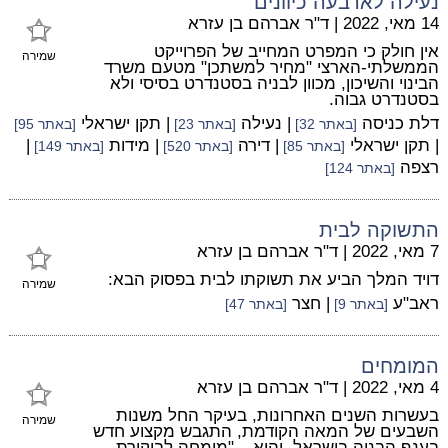
נעילה לארבעה כיוונים
14 מאי, 2022
|
ד"ר אברהם בן עזרא
אין חולק כי המפרט המחייב של הפרוייקט
שמירה
הממשלתי-הארצי "מחיר למשתכן" מטעם משרד
הבינוי והשיכון, מכוון לבניה בסטנדרט בסיסי ולא
בסטנדרט גבוה.
דלת כניסה
| נעילה
| תקן ישראלי
[באתר 32]
[באתר 23]
[באתר 95]
| תקן ישראלי
| דירה
| מידות
|
[באתר 85]
[באתר 520]
[באתר 149]
רצפה
[באתר 124]
התשוקה לבית
7 מאי, 2022
|
ד"ר אברהם בן עזרא
דויד המלך הביע את תשוקתו לבית בפסוק הבא:
שמירה
ראב"ע
| חצר
[באתר 9]
[באתר 47]
המומחים
4 מאי, 2022
|
ד"ר אברהם בן עזרא
בעשרות השנים האחרונות, בעיקר החל משנות
שמירה
השבעים של המאה הקודמת, התגבש מקצוע חדש
בענף הבניה בישראל, והוא – "מומחה לביקורת