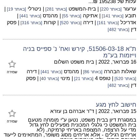
עלות של 195238 ₪...
ערעור
| בית-המשפט
| ניטרלי
|
[באתר 220]
[באתר 281]
[באתר 19]
תובע
| אתיקה
| מהנדס
|
[באתר 141]
[באתר 55]
[באתר 441]
אדריכל
| דירה
| קורות
| פסק
[באתר 161]
[באתר 520]
[באתר 316]
דין
[באתר 482]
ת"א 51506-03-18, קירש ואח' נ' ספייס בניה
וייזמות בע''מ
16 פברואר, 2022
|
בית משפט השלום
שאלות הבהרה
| מהנדס
| דירה
[באתר 86]
[באתר 441]
שמירה
| טופס 4
| מינוי
| פסק
[באתר 520]
[באתר 21]
[באתר 40]
דין
[באתר 482]
חישוב לחץ מגע
15 פברואר, 2022
|
ד"ר אברהם בן עזרא
במסגרת דיון בבית משפט, נטען ע"י מומחה מטעם
שמירה
בית המשפט כי גלגלי המכונית מפעילים לחץ גדול
מדי על הרצפה, המצופה באריחי קרמיקה, (לא
אריחים רגילים - אלא אריחים מסוג משופר, המתאימים לייעוד