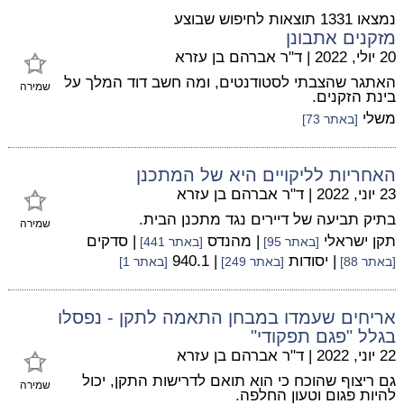
נמצאו 1331 תוצאות לחיפוש שבוצע
מזקנים אתבונן
20 יולי, 2022
|
ד"ר אברהם בן עזרא
האתגר שהצבתי לסטודנטים, ומה חשב דוד המלך על
שמירה
בינת הזקנים.
משלי
[באתר 73]
האחריות לליקויים היא של המתכנן
23 יוני, 2022
|
ד"ר אברהם בן עזרא
בתיק תביעה של דיירים נגד מתכנן הבית.
שמירה
תקן ישראלי
| מהנדס
| סדקים
[באתר 95]
[באתר 441]
| יסודות
| 940.1
[באתר 88]
[באתר 249]
[באתר 1]
אריחים שעמדו במבחן התאמה לתקן - נפסלו
בגלל "פגם תפקודי"
22 יוני, 2022
|
ד"ר אברהם בן עזרא
גם ריצוף שהוכח כי הוא תואם לדרישות התקן, יכול
שמירה
להיות פגום וטעון החלפה.