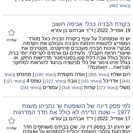
[באתר 482]
בקורת הבניה ככלי אכיפה חשוב
19 אפריל, 2022
|
ד"ר אברהם בן עזרא
יש מי שמסתכל על ענף ביקורת הבניה כעל מטרד
שמירה
המפריע לתנופת היזמות והבניה והבולם את הקדמה.
מבקרי איכות הבניה מעכבים פרויקטים, מקטינים את
שיעורי הרווח הקבלני, ולעתים גם גורמים לקריסת יזמי בניה,
והכול בגלל גובה דלת קטן בסנטימטר מדרישות התקן, או
בגלל פרט גימור של כלי סניטציה בניגוד להוראות למתקני
תברואה... האמנם?!
רום ושלח
| ועדה מקומית
| מהנדס
[באתר 355]
[באתר 100]
[באתר
| אדריכל
| גובה
| טופס 4
|
441]
[באתר 161]
[באתר 221]
[באתר 21]
משלי
| קורות
| עמודים
[באתר 73]
[באתר 316]
[באתר 241]
לפי פסק דינה של השופטת ש' נתניהו משנת
1977 – שטח הדירה לא כולל את חדר המדרגות
17 אפריל, 2022
|
ד"ר אברהם בן עזרא
יש היגיון רב בפסק דין זה, שכן בבתים משותפים חדר
שמירה
המדרגות והלובי הקומתי יכולים להתפרש על שטחים