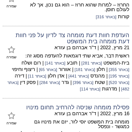
החרוז – למרות שהוא חרוז – הוא גם נכון, אך לא
שמירה
לעולם חוסן.
קורות
[באתר 316]
העדפת חוות דעת מומחה צד לדיון על פני חוות
דעת מומחה בית המשפט
21 מרץ, 2022
|
ד"ר אברהם בן עזרא
ראשית דבר, אביא שתי דוגמאות להעדפה מסוג זה:
שמירה
בית-המשפט
| תובע
| רום ושלח
[באתר 281]
[באתר 141]
| חלון
| אוורור
| ריצוף וחיפוי
[באתר 355]
[באתר 181]
[באתר 65]
| מהנדס
| אדן חלון
| דירה
[באתר 195]
[באתר 441]
[באתר 11]
| שטח
| גדר
| פסק דין
[באתר 520]
[באתר 396]
[באתר 284]
[באתר
| מדרגות
482]
[באתר 114]
פסילת מומחה שניסה להרחיב תחום מינויו
16 מרץ, 2022
|
ד"ר אברהם בן עזרא
מומחה בית המשפט יוסי לזר, יזם את מינויו גם
שמירה
כמגשר - ונפסל