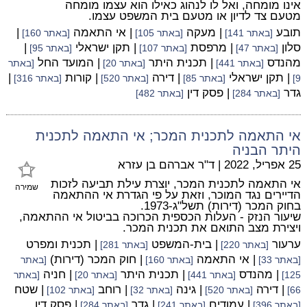
אינו מומחה, ואל לו לנהוג כאילו הוא עצמו מומחה
מטעם צד לדיון או מטעם בית המשפט עצמו.
תובע
| מעקה
| אי התאמה
|
[באתר 141]
[באתר 105]
[באתר 160]
סלון
| מרפסת
| תקן ישראלי
|
[באתר 47]
[באתר 107]
[באתר 95]
מהנדס
| תכנית היתר
| המועד החל
[באתר 441]
[באתר 20]
[באתר
| תקן ישראלי
| דירה
| קורות
|
9]
[באתר 85]
[באתר 520]
[באתר 316]
גדר
| פסק דין
[באתר 284]
[באתר 482]
אי התאמה לתכנית המכר; אי התאמה לתכנית
היתר הבניה
25 אפריל, 2022
|
ד"ר אברהם בן עזרא
אי התאמה לתכנית המכר, יוצרת עילת תביעה לזכות
שמירה
הדיירים נגד המוכר, וזאת על פי הגדרת אי ההתאמה
בחוק המכר (דירות) תשל"ג-1973.
שיעור הנזק - העלות הכספית הכרוכה בביטול אי ההתאמה,
ויצירת מצב התואם את תכנית המכר.
ערעור
| בית-המשפט
| תכנית ומפרט
[באתר 220]
[באתר 281]
| אי התאמה
| חוק המכר (דירות)
[באתר 33]
[באתר 160]
[באתר
| מהנדס
| תכנית היתר
| חניה
125]
[באתר 441]
[באתר 20]
[באתר
| דירה
| גינה
| רוחב
| שטח
66]
[באתר 520]
[באתר 32]
[באתר 102]
| עמודים
| גדר
| פסק דין
[באתר 396]
[באתר 241]
[באתר 284]