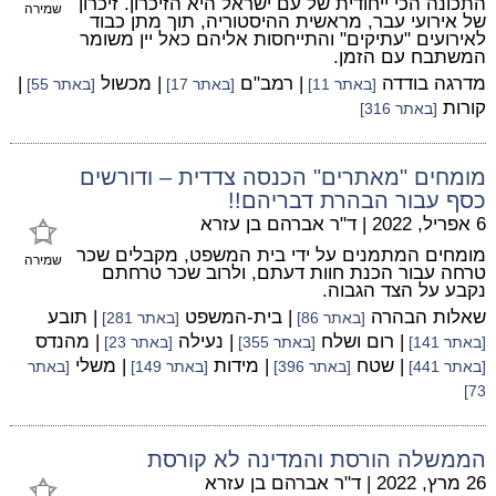
התכונה הכי ייחודית של עם ישראל היא הזיכרון. זיכרון
שמירה
של אירועי עבר, מראשית ההיסטוריה, תוך מתן כבוד
לאירועים "עתיקים" והתייחסות אליהם כאל יין משומר
המשתבח עם הזמן.
מדרגה בודדה
| רמב"ם
| מכשול
|
[באתר 11]
[באתר 17]
[באתר 55]
קורות
[באתר 316]
מומחים "מאתרים" הכנסה צדדית – ודורשים
כסף עבור הבהרת דבריהם!!
6 אפריל, 2022
|
ד"ר אברהם בן עזרא
מומחים המתמנים על ידי בית המשפט, מקבלים שכר
שמירה
טרחה עבור הכנת חוות דעתם, ולרוב שכר טרחתם
נקבע על הצד הגבוה.
שאלות הבהרה
| בית-המשפט
| תובע
[באתר 86]
[באתר 281]
| רום ושלח
| נעילה
| מהנדס
[באתר 141]
[באתר 355]
[באתר 23]
| שטח
| מידות
| משלי
[באתר 441]
[באתר 396]
[באתר 149]
[באתר
73]
הממשלה הורסת והמדינה לא קורסת
26 מרץ, 2022
|
ד"ר אברהם בן עזרא