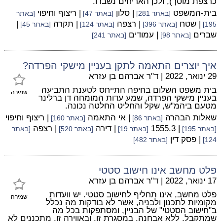
כרצפת מוסך), ולכן האריחים נשברו.
בית-המשפט
| סלון
| ריצוף וחיפוי
[באתר 281]
[באתר 47]
[באתר
| שטח
| רצפה
| תקרה
|
195]
[באתר 396]
[באתר 124]
[באתר 45]
שברים
| עמודים
[באתר 98]
[באתר 241]
איך יוצרים התאמה לתקן בעניין מישקי הפרדה?
29 ינואר, 2022
|
ד"ר אברהם בן עזרא
בית משפט השלום בחיפה התייחס לטענת התביעה
שמירה
בעניין מישקי הפרדה, שמע עדות המומחה דן ברלינר
מטעם ביהמ"ש, שקל והחליט החלטה נכונה.
שאלות הבהרה
| אי התאמה
| ריצוף וחיפוי
[באתר 86]
[באתר 160]
| 1555.3
| דירה
| רצפה
[באתר 195]
[באתר 19]
[באתר 520]
[באתר
| פסק דין
124]
[באתר 482]
פלט מחשב אינו חישוב סטטי
17 ינואר, 2022
|
ד"ר אברהם בן עזרא
פלט מחשב, אינו תחליף לחישוב סטטי. יש וועדות
שמירה
מקומיות לתכנון ולבניה, אשר לא בודקות מה נכלל
ב"חישוב הסטטי" של הבניין, ומסתפקות בכל מה
שמתקבל, ללא אבחנה. במסגרת זו, ובאווירה זו, מתכננים לא