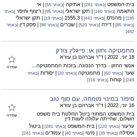
בית-המשפט
| אתיקה
| אי
[באתר 281]
[באתר 55]
התאמה
| תקן ישראלי
| ריצוף וחיפוי
[באתר 160]
[באתר 95]
[באתר
| מהנדס
| 1555.3
| תקן ישראלי
195]
[באתר 441]
[באתר 19]
| דירה
| שברים
| פסק דין
[באתר 85]
[באתר 520]
[באתר 98]
[באתר
482]
מתמטיקה וחזון או: פייגלין צודק
18 יוני, 2022
|
ד"ר אברהם בן עזרא
אנשי החזון - בדרך הנכונה, בזכות המתמטיקה...
שמירה
שער
| מתמטיקה
| יסודות
[באתר 60]
[באתר 20]
[באתר
| קורות
249]
[באתר 316]
סיפור במינוי מומחה, עם סוף טוב
16 יוני, 2022
|
ד"ר אברהם בן עזרא
בית המשפט המחוזי ביטל החלטת בית משפט
שמירה
השלום, שהייתה עלולה לעוות דין
ערעור
| בית-המשפט
| ביטול
[באתר 220]
[באתר 281]
ופסילה
| מינוי
| עמודים
[באתר 39]
[באתר 40]
[באתר 241]