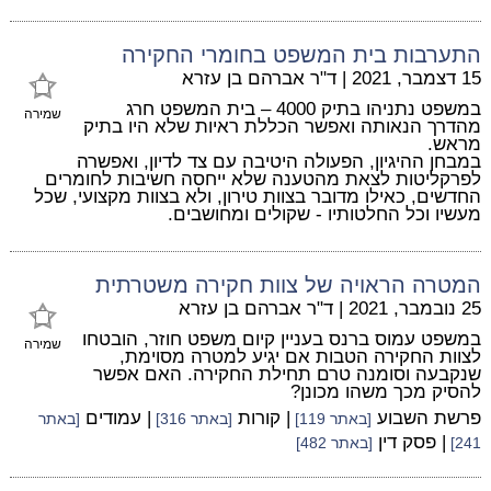
התערבות בית המשפט בחומרי החקירה
15 דצמבר, 2021
|
ד"ר אברהם בן עזרא
במשפט נתניהו בתיק 4000 – בית המשפט חרג
שמירה
מהדרך הנאותה ואפשר הכללת ראיות שלא היו בתיק
מראש.
במבחן ההיגיון, הפעולה היטיבה עם צד לדיון, ואפשרה
לפרקליטות לצאת מהטענה שלא ייחסה חשיבות לחומרים
החדשים, כאילו מדובר בצוות טירון, ולא בצוות מקצועי, שכל
מעשיו וכל החלטותיו - שקולים ומחושבים.
המטרה הראויה של צוות חקירה משטרתית
25 נובמבר, 2021
|
ד"ר אברהם בן עזרא
במשפט עמוס ברנס בעניין קיום משפט חוזר, הובטחו
שמירה
לצוות החקירה הטבות אם יגיע למטרה מסוימת,
שנקבעה וסומנה טרם תחילת החקירה. האם אפשר
להסיק מכך משהו מכונן?
פרשת השבוע
| קורות
| עמודים
[באתר 119]
[באתר 316]
[באתר
| פסק דין
241]
[באתר 482]