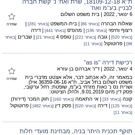
ת''א 18109-12-18, שרת ואח' נ' קשת חברה
לבניין בע''מ ואח'
6 ינואר, 2022
|
בית משפט השלום
שאלות הבהרה
| בית-המשפט
|
[באתר 86]
[באתר 281]
שמירה
ריצוף וחיפוי
| מהנדס
| דירה
[באתר 195]
[באתר 441]
| גובה
| טופס 4
| שברים
[באתר 520]
[באתר 221]
[באתר 21]
[באתר
| פרוטוקול
98]
[באתר 11]
רכישת דירה "as is"
4 ינואר, 2022
|
ד"ר אברהם בן עזרא
במאמר זה, לא אכתוב דבר, אלא אצטט מדברי בית
שמירה
משפט השלום בתל אביב, ת"א 36359-06-16 אילן
ושרית נס נ' נאות מזרחי בע"מ, שופטת: רחל ערקובי,
פסק דין מיום 9.01.2019, ולהלן הציטוט:
קונה
| אי התאמה
| חוק המכר (דירות)
[באתר 33]
[באתר 160]
| דירה
| פסק דין
| פרוטוקול
[באתר 125]
[באתר 520]
[באתר 482]
[באתר 11]
תוקף תכנית היתר בניה, מבחינת מועדי חלות