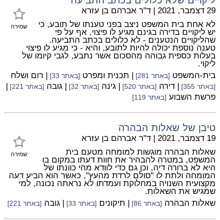
29 דצמבר, 2021
|
ד"ר אברהם בן עזרא
לא אחת בית המשפט ניצב בפני טענתו של תובע, כי
שמירה
יש ליקויים בדירה בגינם מגיע לו פיצוי, אף על פי
שהליקויים הנטענים - לא כלולים בכתב התביעה.
טענה נוספת יכולה להיות לתובע, והיא - כי מגיע לו פיצוי
בעלות כספית גבוהה מהסכום אשר נתבע, לגבי קיומו של
ליקוי.
בית-המשפט
| תכנית ומפרט
| רום ושלח
[באתר 281]
[באתר 33]
| דירה
| גינה
| גובה
|
[באתר 355]
[באתר 520]
[באתר 32]
[באתר 221]
פרשת השבוע
[באתר 119]
טיבן של שאלות הבהרה
19 דצמבר, 2021
|
ד"ר אברהם בן עזרא
שאלות הבהרה מוגשות למומחה מטעם בית
שמירה
המשפט, במטרה להבהיר את חוות דעתו במקום בו
היא לא ברורה דיה, וכן גם כדי לוודא מהי כוונתו של
המומחה ולתת לו "סולם לרדת מהעץ", כאשר הוא הביע דעה
מקצועית השנויה במחלוקת ועמדתו לא נראתה נכונה, למי
שמגיש את השאלות.
שאלות הבהרה
| תיקונים
| גובה
[באתר 86]
[באתר 33]
[באתר 221]