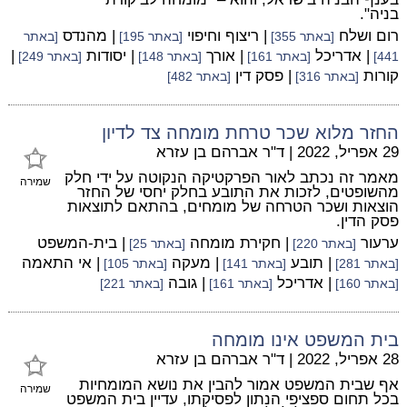
בניה".
רום ושלח
| ריצוף וחיפוי
| מהנדס
[באתר 355]
[באתר 195]
[באתר
| אדריכל
| אורך
| יסודות
|
441]
[באתר 161]
[באתר 148]
[באתר 249]
קורות
| פסק דין
[באתר 316]
[באתר 482]
החזר מלוא שכר טרחת מומחה צד לדיון
29 אפריל, 2022
|
ד"ר אברהם בן עזרא
מאמר זה נכתב לאור הפרקטיקה הנקוטה על ידי חלק
שמירה
מהשופטים, לזכות את התובע בחלק יחסי של החזר
הוצאות ושכר הטרחה של מומחים, בהתאם לתוצאות
פסק הדין.
ערעור
| חקירת מומחה
| בית-המשפט
[באתר 220]
[באתר 25]
| תובע
| מעקה
| אי התאמה
[באתר 281]
[באתר 141]
[באתר 105]
| אדריכל
| גובה
[באתר 160]
[באתר 161]
[באתר 221]
בית המשפט אינו מומחה
28 אפריל, 2022
|
ד"ר אברהם בן עזרא
אף שבית המשפט אמור להבין את נושא המומחיות
שמירה
בכל תחום ספציפי הנתון לפסיקתו, עדיין בית המשפט