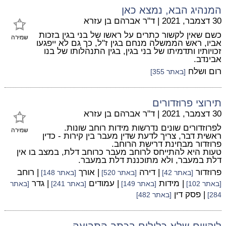
המנהיג הבא, נמצא כאן
30 דצמבר, 2021
|
ד"ר אברהם בן עזרא
כשם שאין לקשור כתרים על ראשו של בני בגין בזכות
שמירה
אביו, ראש הממשלה מנחם בגין ז"ל, כך גם לא ייפגעו
זכויותיו ותדמיתו של בני בגין, בגין התנהלותו של בנו
אבינדב.
רום ושלח
[באתר 355]
תירוצי פרוזדורים
30 דצמבר, 2021
|
ד"ר אברהם בן עזרא
לפרוזדורים שונים נדרשות מידות רוחב שונות.
שמירה
ראשית דבר, צריך לדעת שדין מעבר בין קירות - כדין
פרוזדור מבחינת דרישת הרוחב.
טעות היא להתייחס לרוחב מעבר כרוחב דלת, במצב בו אין
דלת במעבר, ולא מתוכננת דלת במעבר.
פרוזדור
| דירה
| אורך
| רוחב
[באתר 42]
[באתר 520]
[באתר 148]
| מידות
| עמודים
| גדר
[באתר 102]
[באתר 149]
[באתר 241]
[באתר
| פסק דין
284]
[באתר 482]
ליקויים שלא כלולים בכתב התביעה