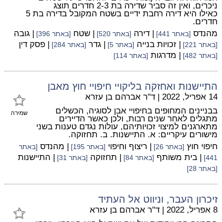
ניכרים, ואין זה סביר שדירה בת 2-3 חדרים תוצג
כאילו היא דירה רחבת ידיים בשטח המקובל בדירה בת 5
חדרים.
מהנדס
| דירה
| שטח
| גובה
[באתר 441]
[באתר 520]
[באתר 396]
| זכויות בנייה
| גדר
| פסק דין
[באתר 221]
[באתר 5]
[באתר 284]
| מדרגות
[באתר 482]
[באתר 114]
התיישנות ואחזקה בליקויי חיפויי חוץ מאבן
14 אפריל, 2022
|
ד"ר אברהם בן עזרא
בבניינים המחופים בחיפויי אבן לסוגיה, הכשלים
שמירה
מתגלים לאחר שנים רבות, ולכן כאשר הדיירים
מתארגנים למיצוי זכויותיהם, עולות נגדם טענות בשני
מישורים עיקריים: א. התיישנות. ב. תחזוקה.
חיפוי חוץ
| ריצוף וחיפוי
| מהנדס
[באתר 26]
[באתר 195]
[באתר
| בית משותף
| תחזוקה
| התיישנות
441]
[באתר 84]
[באתר 31]
[באתר 28]
זיכרון העבר, וניווט אל העתיד
8 אפריל, 2022
|
ד"ר אברהם בן עזרא