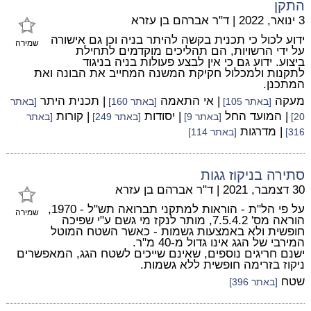
התקן
3 ינואר, 2022
|
ד"ר אברהם בן עזרא
ידוע לכול כי תכנית בקשה להיתר בניה וכן גם אישורה
שמירה
על ידי הרשויות, הם תהליכים מוקדמים לתחילת
ביצוע. ידוע גם כי אין לבצע פעולות בניה בניגוד
לתקנות ולמכלול חקיקת המשנה המחייב את הבונה ואת
המתכנן.
מעקה
| אי התאמה
| תכנית היתר
[באתר 105]
[באתר 160]
[באתר
| המועד החל
| יסודות
| קורות
20]
[באתר 9]
[באתר 249]
[באתר
| מדרגות
316]
[באתר 114]
סתירה בניקוז גגות
30 דצמבר, 2021
|
ד"ר אברהם בן עזרא
על פי הל"ת - הוראות למתקני תברואה תש"ל - 1970,
שמירה
הוראה מס' 7.5.4.2, מותר לנקז מי גשם ע"י שפיכה
חופשית ולא באמצעות גשמות - כאשר השטח המוטל
המירבי של הגג אינו גדול מ-40 מ"ר.
ישנם חריגים נוספים, שאינם שייכים לשטח הגג, המאפשרים
ניקוז בזרימה חופשית ללא גשמות.
שטח
[באתר 396]