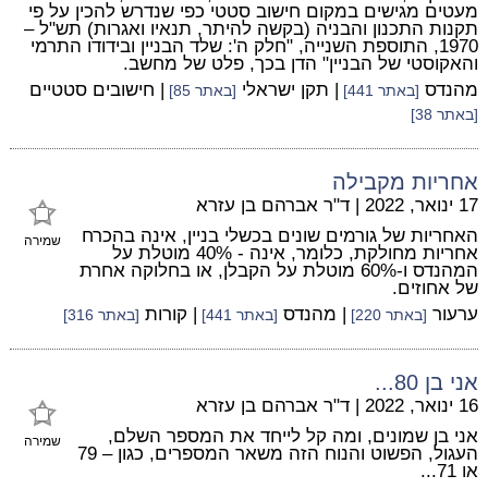
מעטים מגישים במקום חישוב סטטי כפי שנדרש להכין על פי
תקנות התכנון והבניה (בקשה להיתר, תנאיו ואגרות) תש"ל –
1970, התוספת השנייה, "חלק ה': שלד הבניין ובידודו התרמי
והאקוסטי של הבניין" הדן בכך, פלט של מחשב.
מהנדס
| תקן ישראלי
| חישובים סטטיים
[באתר 441]
[באתר 85]
[באתר 38]
אחריות מקבילה
17 ינואר, 2022
|
ד"ר אברהם בן עזרא
האחריות של גורמים שונים בכשלי בניין, אינה בהכרח
שמירה
אחריות מחולקת, כלומר, אינה - 40% מוטלת על
המהנדס ו-60% מוטלת על הקבלן, או בחלוקה אחרת
של אחוזים.
ערעור
| מהנדס
| קורות
[באתר 220]
[באתר 441]
[באתר 316]
אני בן 80...
16 ינואר, 2022
|
ד"ר אברהם בן עזרא
אני בן שמונים, ומה קל לייחד את המספר השלם,
שמירה
העגול, הפשוט והנוח הזה משאר המספרים, כגון – 79
או 71...