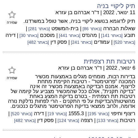
תיק ליקויי בניה
11 ינואר, 2022
|
ד"ר אברהם בן עזרא
תיק לדוגמא בנושא ליקויי בניה, אשר טופל במשרדנו.
שמירה
שאלות הבהרה
| בית-המשפט
|
[באתר 86]
[באתר 281]
תובע
| מהנדס
| מוסכם
| דירה
[באתר 141]
[באתר 441]
[באתר 30]
| עמודים
| פסק דין
[באתר 520]
[באתר 241]
[באתר 482]
רטיבות תת רצפתית
6 ינואר, 2022
|
ד"ר אברהם בן עזרא
בדירות רבות, מומחים מגלים באמצעות מכשיר
שמירה
המכונה "פרוטימטר" - רטיבות הקיימת מתחת
לריצוף. אמנם הבדיקה באמצעות מכשיר זה אינה
"בדיקה תקנית", אולם ככל שהמכשיר מצביע על קיומה של
רטיבות תת רצפתית - בטרם בדיקת המצע באחת
מהשיטות/הבדיקות על פי התקנים - הרי לפחות נדלקת נורה
אדומה, ולרוב ממצאי בדיקת הפרוטימטר מתגלים כנכונים.
ריצוף וחיפוי
| 1555.3
| דירה
|
[באתר 195]
[באתר 19]
[באתר 520]
רטיבות
| רצפה
| פסק דין
[באתר 133]
[באתר 124]
[באתר 482]