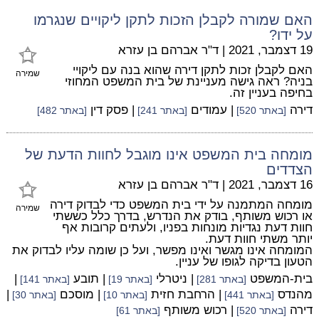
האם שמורה לקבלן הזכות לתקן ליקויים שנגרמו
על ידו?
19 דצמבר, 2021
|
ד"ר אברהם בן עזרא
האם לקבלן זכות לתקן דירה שהוא בנה עם ליקויי
שמירה
בניה? ראה גישה מעניינת של בית המשפט המחוזי
בחיפה בעניין זה.
דירה
| עמודים
| פסק דין
[באתר 520]
[באתר 241]
[באתר 482]
מומחה בית המשפט אינו מוגבל לחוות הדעת של
הצדדים
16 דצמבר, 2021
|
ד"ר אברהם בן עזרא
מומחה המתמנה על ידי בית המשפט כדי לבדוק דירה
שמירה
או רכוש משותף, בודק את הנדרש, בדרך כלל כששתי
חוות דעת נגדיות מונחות בפניו, ולעתים קרובות אף
יותר משתי חוות דעת.
המומחה אינו מגשר ואינו מפשר, ועל כן שומה עליו לבדוק את
הטעון בדיקה לגופו של עניין.
בית-המשפט
| ניטרלי
| תובע
|
[באתר 281]
[באתר 19]
[באתר 141]
מהנדס
| הרחבת חזית
| מוסכם
|
[באתר 441]
[באתר 10]
[באתר 30]
דירה
| רכוש משותף
[באתר 520]
[באתר 61]