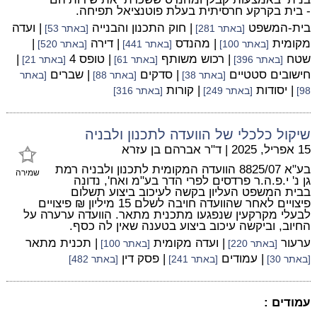
- בית בקרקע חרסיתית בעלת פוטנציאל תפיחה.
בית-המשפט
| חוק התכנון והבנייה
| ועדה
[באתר 281]
[באתר 53]
מקומית
| מהנדס
| דירה
|
[באתר 100]
[באתר 441]
[באתר 520]
שטח
| רכוש משותף
| טופס 4
|
[באתר 396]
[באתר 61]
[באתר 21]
חישובים סטטיים
| סדקים
| שברים
[באתר 38]
[באתר 88]
[באתר
| יסודות
| קורות
98]
[באתר 249]
[באתר 316]
שיקול כלכלי של הוועדה לתכנון ולבניה
15 אפריל, 2025
|
ד"ר אברהם בן עזרא
בע"א 8825/07 הוועדה המקומית לתכנון ולבניה רמת
שמירה
גן נ' י.פ.ה.ר פרדסים לפרי הדר בע"מ ואח', נדונה
בבית המשפט העליון בקשה לעיכוב ביצוע תשלום
פיצויים לאחר שהוועדה חויבה לשלם 15 מיליון ₪ פיצויים
לבעלי מקרקעין שנפגעו מתכנית מתאר. הוועדה ערערה על
החיוב, וביקשה עיכוב ביצוע בטענה שאין לה כסף.
ערעור
| ועדה מקומית
| תכנית מתאר
[באתר 220]
[באתר 100]
| עמודים
| פסק דין
[באתר 30]
[באתר 241]
[באתר 482]
עמודים :