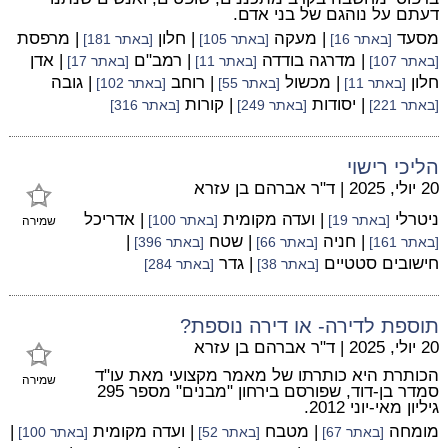
דעתם על נוהגם של בני אדם.
מסעד
| מעקה
| חלון
| מרפסת
[באתר 16]
[באתר 105]
[באתר 181]
| מדרגה בודדה
| רמב"ם
| אדן
[באתר 107]
[באתר 11]
[באתר 17]
חלון
| מכשול
| רוחב
| גובה
[באתר 11]
[באתר 55]
[באתר 102]
| יסודות
| קורות
[באתר 221]
[באתר 249]
[באתר 316]
הליכי רישוי
20 יולי, 2025
|
ד"ר אברהם בן עזרא
ניטרלי
| ועדה מקומית
| אדריכל
[באתר 19]
[באתר 100]
שמירה
| חניה
| שטח
|
[באתר 161]
[באתר 66]
[באתר 396]
חישובים סטטיים
| גדר
[באתר 38]
[באתר 284]
תוספת לדירה- או דירה נוספת?
20 יולי, 2025
|
ד"ר אברהם בן עזרא
הכותרת היא כותרתו של מאמר מקצועי מאת עו"ד
שמירה
סמדר בן-דוד, שפורסם בירחון "מבנים" מספר 295
גיליון מאי-יוני 2012.
מומחה
| מטבח
| ועדה מקומית
|
[באתר 67]
[באתר 52]
[באתר 100]