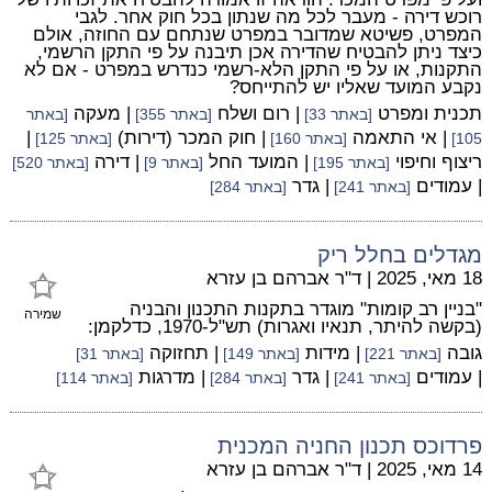
רוכש דירה - מעבר לכל מה שנתון בכל חוק אחר. לגבי
המפרט, פשיטא שמדובר במפרט שנתחם עם החוזה, אולם
כיצד ניתן להבטיח שהדירה אכן תיבנה על פי התקן הרשמי,
התקנות, או על פי התקן הלא-רשמי כנדרש במפרט - אם לא
נקבע המועד שאליו יש להתייחס?
תכנית ומפרט
| רום ושלח
| מעקה
[באתר 33]
[באתר 355]
[באתר
| אי התאמה
| חוק המכר (דירות)
|
105]
[באתר 160]
[באתר 125]
ריצוף וחיפוי
| המועד החל
| דירה
[באתר 195]
[באתר 9]
[באתר 520]
| עמודים
| גדר
[באתר 241]
[באתר 284]
מגדלים בחלל ריק
18 מאי, 2025
|
ד"ר אברהם בן עזרא
"בניין רב קומות" מוגדר בתקנות התכנון והבניה
שמירה
(בקשה להיתר, תנאיו ואגרות) תש"ל-1970, כדלקמן:
גובה
| מידות
| תחזוקה
[באתר 221]
[באתר 149]
[באתר 31]
| עמודים
| גדר
| מדרגות
[באתר 241]
[באתר 284]
[באתר 114]
פרדוכס תכנון החניה המכנית
14 מאי, 2025
|
ד"ר אברהם בן עזרא