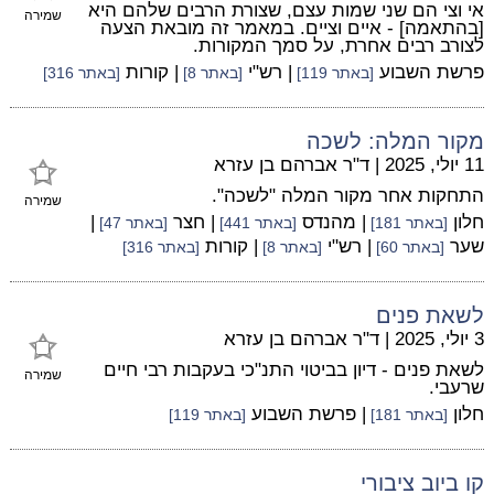
אי וצי הם שני שמות עצם, שצורת הרבים שלהם היא
שמירה
[בהתאמה] - איים וציים. במאמר זה מובאת הצעה
לצורב רבים אחרת, על סמך המקורות.
פרשת השבוע
| רש"י
| קורות
[באתר 119]
[באתר 8]
[באתר 316]
מקור המלה: לשכה
11 יולי, 2025
|
ד"ר אברהם בן עזרא
התחקות אחר מקור המלה "לשכה".
שמירה
חלון
| מהנדס
| חצר
|
[באתר 181]
[באתר 441]
[באתר 47]
שער
| רש"י
| קורות
[באתר 60]
[באתר 8]
[באתר 316]
לשאת פנים
3 יולי, 2025
|
ד"ר אברהם בן עזרא
לשאת פנים - דיון בביטוי התנ"כי בעקבות רבי חיים
שמירה
שרעבי.
חלון
| פרשת השבוע
[באתר 181]
[באתר 119]
קו ביוב ציבורי