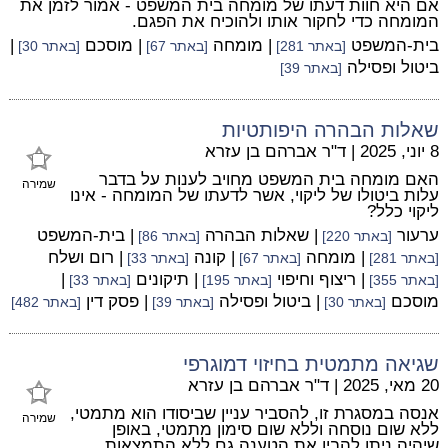
אם היא חוות דעתו של מומחה בית המשפט - אמור לזמן את
המומחה כדי לחקור אותו ולהוכיח את הפגם.
בית-המשפט
| מומחה
| מוסכם
|
[באתר 281]
[באתר 67]
[באתר 30]
ביטול ופסילה
[באתר 39]
שאלות הבהרה היפותטיות
8 יוני, 2025
|
ד"ר אברהם בן עזרא
האם מומחה בית המשפט מחויב לענות על בדבר
שמירה
עלות ביטולו של ליקוי, אשר לדעתו של המומחה - אינו
ליקוי כלל?
ערעור
| שאלות הבהרה
| בית-המשפט
[באתר 220]
[באתר 86]
| מומחה
| קונה
| רום ושלח
[באתר 281]
[באתר 67]
[באתר 33]
| ריצוף וחיפוי
| תיקונים
|
[באתר 355]
[באתר 195]
[באתר 33]
מוסכם
| ביטול ופסילה
| פסק דין
[באתר 30]
[באתר 39]
[באתר 482]
שגיאה מתמטית בחיזוי דמוגרפי
20 מאי, 2025
|
ד"ר אברהם בן עזרא
אנסה במסגרת זו, להסביר עניין שביסודו הוא מתמטי,
שמירה
ללא שום נוסחה וללא שום סימון מתמטי, באופן
שיהיה ניתן להבין את הטענה גם ללא התמצאות