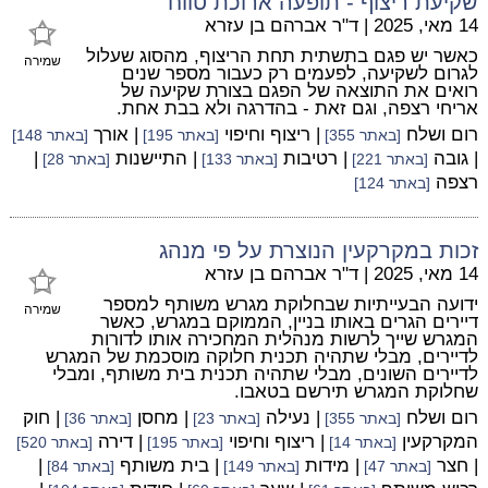
שקיעת ריצוף - תופעה ארוכת טווח
14 מאי, 2025
|
ד"ר אברהם בן עזרא
כאשר יש פגם בתשתית תחת הריצוף, מהסוג שעלול
שמירה
לגרום לשקיעה, לפעמים רק כעבור מספר שנים
רואים את התוצאה של הפגם בצורת שקיעה של
אריחי רצפה, וגם זאת - בהדרגה ולא בבת אחת.
רום ושלח
| ריצוף וחיפוי
| אורך
[באתר 355]
[באתר 195]
[באתר 148]
| גובה
| רטיבות
| התיישנות
|
[באתר 221]
[באתר 133]
[באתר 28]
רצפה
[באתר 124]
זכות במקרקעין הנוצרת על פי מנהג
14 מאי, 2025
|
ד"ר אברהם בן עזרא
ידועה הבעייתיות שבחלוקת מגרש משותף למספר
שמירה
דיירים הגרים באותו בניין, הממוקם במגרש, כאשר
המגרש שייך לרשות מנהלית המחכירה אותו לדורות
לדיירים, מבלי שתהיה תכנית חלוקה מוסכמת של המגרש
לדיירים השונים, מבלי שתהיה תכנית בית משותף, ומבלי
שחלוקת המגרש תירשם בטאבו.
רום ושלח
| נעילה
| מחסן
| חוק
[באתר 355]
[באתר 23]
[באתר 36]
המקרקעין
| ריצוף וחיפוי
| דירה
[באתר 14]
[באתר 195]
[באתר 520]
| חצר
| מידות
| בית משותף
|
[באתר 47]
[באתר 149]
[באתר 84]