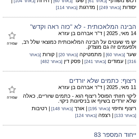
רכוש משותף
| שער
| חידות
|
[באתר 61]
[באתר 60]
[באתר 104]
יסודות
| מדרגות
[באתר 249]
[באתר 114]
הבינה המלאכותית - לא "כזה ראה וקדש"
14 מאי, 2025
|
ד"ר אברהם בן עזרא
יש מי שעטים על הבינה המלאכותית כמוצאי שלל רב,
שמירה
ולפעמים זה גם מוצדק.
שער
| מתמטיקה
| קורות
[באתר 60]
[באתר 20]
[באתר
| עמודים
| פסק דין
316]
[באתר 241]
[באתר 482]
ריצוף: כתמים שלא יורדים
11 מאי, 2025
|
ד"ר אברהם בן עזרא
ליקוי חזותי הפוסל ריצוף הוא - כתמים שיוריים, כאלה
שמירה
שלא יורדים בשיוף או בניסיונות ניקוי.
ריצוף וחיפוי
| אורך
| רטיבות
[באתר 195]
[באתר 148]
| רצפה
[באתר 133]
[באתר 124]
ייחוד המספר 83