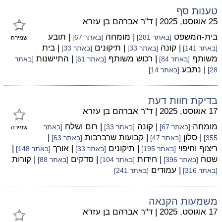
טענות סף
25 אוגוסט, 2025
|
ד"ר אברהם בן עזרא
בית-המשפט
| מומחה
| תובע
[באתר 281]
[באתר 67]
שמירה
| קונה
| תיקונים
| בית
[באתר 141]
[באתר 33]
[באתר 33]
משותף
| רכוש משותף
| התיישנות
[באתר 84]
[באתר 61]
[באתר
| נתבע
28]
[באתר 14]
בדיקת חוות דעת
17 אוגוסט, 2025
|
ד"ר אברהם בן עזרא
מומחה
| קונה
| רום ושלח
[באתר 67]
[באתר 33]
[באתר
שמירה
| סלון
| קבועות שרברבות
|
355]
[באתר 47]
[באתר 63]
ריצוף וחיפוי
| תיקונים
| אורך
|
[באתר 195]
[באתר 33]
[באתר 148]
שטח
| חידות
| סדקים
| קורות
[באתר 396]
[באתר 104]
[באתר 88]
| עמודים
[באתר 316]
[באתר 241]
משמעות הקנאה
17 אוגוסט, 2025
|
ד"ר אברהם בן עזרא