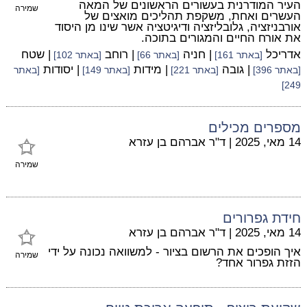
העיר המודרנית בעשורים הראשונים של המאה
שמירה
העשרים ואחת, משקפת תהליכים מואצים של
אורבניזציה, גלובליזציה ודיגיטציה אשר שינו מן היסוד
את אורח החיים והמגורים בתוכה.
אדריכל
| חניה
| רוחב
| שטח
[באתר 161]
[באתר 66]
[באתר 102]
| גובה
| מידות
| יסודות
[באתר 396]
[באתר 221]
[באתר 149]
[באתר
249]
מספרים מכילים
14 מאי, 2025
|
ד"ר אברהם בן עזרא
שמירה
חידת גפרורים
14 מאי, 2025
|
ד"ר אברהם בן עזרא
איך הופכים את הרשום בציור - למשוואה נכונה על ידי
שמירה
הזזת גפרור אחד?