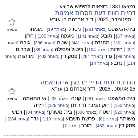
נמצאו 1331 תוצאות לחיפוש שבוצע
דחיית חוות דעת חסרות אמינות
1 ספטמבר, 2025
|
ד"ר אברהם בן עזרא
בית-המשפט
| ניטרלי
| מומחה
[באתר 281]
[באתר 19]
שמירה
| תובע
| מעקה
| חלון
[באתר 67]
[באתר 141]
[באתר 105]
| מהנדס
| שטח
| גובה
[באתר 181]
[באתר 441]
[באתר 396]
[באתר
| חידות
| ביטול ופסילה
| שברים
221]
[באתר 104]
[באתר 39]
| גדר
| פסק דין
| מדרגות
[באתר 98]
[באתר 284]
[באתר 482]
[באתר
| נתבע
114]
[באתר 14]
הרחבת זכות הדיירים בגין אי התאמה
25 אוגוסט, 2025
|
ד"ר אברהם בן עזרא
בית-המשפט
| קונה
| אי התאמה
[באתר 281]
[באתר 33]
שמירה
| חוק המכר (דירות)
| דירה
[באתר 160]
[באתר 125]
| שטח
| בית משותף
| רכוש
[באתר 520]
[באתר 396]
[באתר 84]
משותף
| פרשת השבוע
| גדר
|
[באתר 61]
[באתר 119]
[באתר 284]
פסק דין
| מוכר
[באתר 482]
[באתר 7]