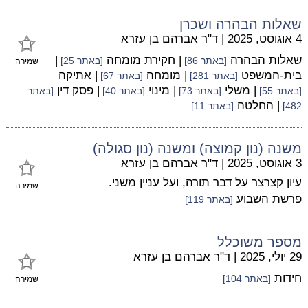
שאלות הבהרה ושכרן
4 אוגוסט, 2025
|
ד"ר אברהם בן עזרא
שאלות הבהרה
| חקירת מומחה
|
[באתר 86]
[באתר 25]
שמירה
בית-המשפט
| מומחה
| אתיקה
[באתר 281]
[באתר 67]
| משלי
| מינוי
| פסק דין
[באתר 55]
[באתר 73]
[באתר 40]
[באתר
| החלטה
482]
[באתר 11]
משנה (נון קמוצה) ומשנה (נון סגולה)
3 אוגוסט, 2025
|
ד"ר אברהם בן עזרא
עיון קצרצר על דבר תורה, ועל עניין משני.
שמירה
פרשת השבוע
[באתר 119]
מספר משוכלל
29 יולי, 2025
|
ד"ר אברהם בן עזרא
חידות
[באתר 104]
שמירה