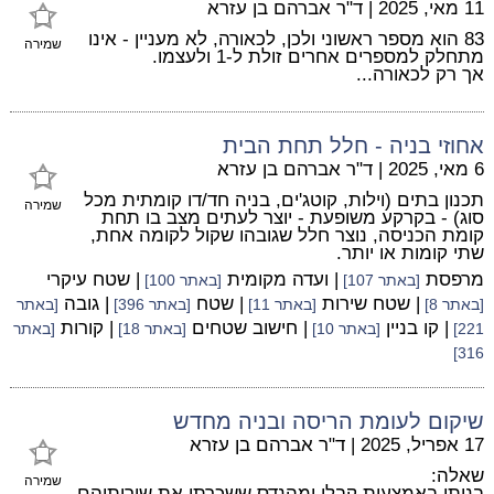
11 מאי, 2025
|
ד"ר אברהם בן עזרא
83 הוא מספר ראשוני ולכן, לכאורה, לא מעניין - אינו
שמירה
מתחלק למספרים אחרים זולת ל-1 ולעצמו.
אך רק לכאורה...
אחוזי בניה - חלל תחת הבית
6 מאי, 2025
|
ד"ר אברהם בן עזרא
תכנון בתים (וילות, קוטג'ים, בניה חד/דו קומתית מכל
שמירה
סוג) - בקרקע משופעת - יוצר לעתים מצב בו תחת
קומת הכניסה, נוצר חלל שגובהו שקול לקומה אחת,
שתי קומות או יותר.
מרפסת
| ועדה מקומית
| שטח עיקרי
[באתר 107]
[באתר 100]
| שטח שירות
| שטח
| גובה
[באתר 8]
[באתר 11]
[באתר 396]
[באתר
| קו בניין
| חישוב שטחים
| קורות
221]
[באתר 10]
[באתר 18]
[באתר
316]
שיקום לעומת הריסה ובניה מחדש
17 אפריל, 2025
|
ד"ר אברהם בן עזרא
שאלה:
שמירה
בניתי באמצעות קבלן ומהנדס ששכרתי את שירותיהם