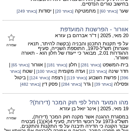
בחישוב טורים הנדסיים.
שער
| מתמטיקה
| יסודות
[באתר 60]
[באתר 20]
[באתר 249]
אוורור - הפרשנות המועדפת
20 מאי, 2025
|
ד"ר אברהם בן עזרא
על פי תקנות התכנון והבניה (בקשה להיתר, תנאיו
שמירה
ואגרות) תש"ל-1970, התוספת השנייה, סעיף
ההגדרות 2.01, מבואר כי ייעודו של חלון הוא - תאורה
ואוורור.
בית-המשפט
| חלון
| אוורור
|
[באתר 281]
[באתר 181]
[באתר 65]
חדר שינה
| ועדה מקומית
| שטח
[באתר 23]
[באתר 100]
[באתר
| פרשת השבוע
| רצפה
| ביטול
396]
[באתר 119]
[באתר 124]
ופסילה
| גדר
| פסק דין
[באתר 39]
[באתר 284]
[באתר 482]
מהו המועד החל לפי חוק המכר (דירות)?
19 מאי, 2025
|
אינג' יואל בן עזרא
במסגרת ההגנה אשר מקנה חוק המכר (דירות),
שמירה
תשל"ג-1973 על רוכשי הדירות, סעיף 4(א)(1) מבטיח
עבור הקונה כי הדירה תיבנה על פי התקנות והתקנים,
ועל פי מפרט המכר. הוראה זו אמורה להבטיח את זכויותיו של