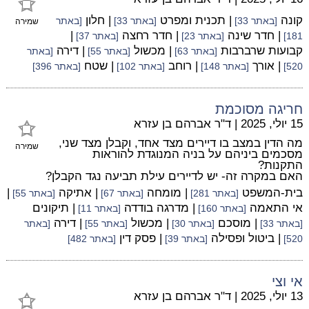
קונה
| תכנית ומפרט
| חלון
[באתר 33]
[באתר 33]
[באתר
שמירה
| חדר שינה
| חדר רחצה
|
181]
[באתר 23]
[באתר 37]
קבועות שרברבות
| מכשול
| דירה
[באתר 63]
[באתר 55]
[באתר
| אורך
| רוחב
| שטח
520]
[באתר 148]
[באתר 102]
[באתר 396]
חריגה מסוכמת
15 יולי, 2025
|
ד"ר אברהם בן עזרא
מה הדין במצב בו דיירים מצד אחד, וקבלן מצד שני,
שמירה
מסכמים ביניהם על בניה המנוגדת להוראות
התקנות?
האם במקרה זה- יש לדיירים עילת תביעה נגד הקבלן?
בית-המשפט
| מומחה
| אתיקה
|
[באתר 281]
[באתר 67]
[באתר 55]
אי התאמה
| מדרגה בודדה
| תיקונים
[באתר 160]
[באתר 11]
| מוסכם
| מכשול
| דירה
[באתר 33]
[באתר 30]
[באתר 55]
[באתר
| ביטול ופסילה
| פסק דין
520]
[באתר 39]
[באתר 482]
אי וצי
13 יולי, 2025
|
ד"ר אברהם בן עזרא