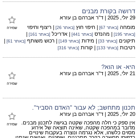
דרושה בקורת מבנים
29 יולי, 2025
|
ד"ר אברהם בן עזרא
מומחה
| חיפוי חוץ
| ריצוף וחיפוי
[באתר 67]
[באתר 26]
שמירה
| מהנדס
| אדריכל
|
[באתר 195]
[באתר 441]
[באתר 161]
תיקונים
| מידות
| רכוש משותף
|
[באתר 33]
[באתר 149]
[באתר 61]
רטיבות
| קורות
[באתר 133]
[באתר 316]
היא- או הוא?
21 יולי, 2025
|
ד"ר אברהם בן עזרא
שמירה
תכנון מתחשב; לא עבור "האדם הסביר".
20 יולי, 2025
|
ד"ר אברהם בן עזרא
אין ספק כי חלה מהפכה שקטה בגישה לתכנון מבנים.
שמירה
מדובר במהפכה שקטה, שאינה תוצאה של אירוע
מסוים כלשהו, אלא נגרמה ונוצרה בעקבות שינויים
בדפוסי מחשבה בקרב מתכננים, שופטים, ואנשים שנתנו