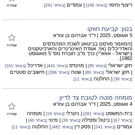
ריצוף וחיפוי
| עמודים
[באתר 195]
[באתר 241]
שמירה
בטון: קביעת חוזקו
5 אוגוסט, 2025
|
ד"ר אברהם בן עזרא
[המאמר פורסם בביטאון לשכת המהנדסים
שמירה
והאדריכלים (אז: אגודת האינג'ינרים והארכיטקטים
בישראל - אאא"י) כרך מ"ב חוברת מס' 5 מאוגוסט
1982].
תקן ישראלי
| מהנדס
| אדריכל
[באתר 95]
[באתר 441]
[באתר 161]
| תקן ישראלי
| שטח
| חישובים סטטיים
[באתר 85]
[באתר 396]
| החלטה
[באתר 38]
[באתר 11]
מומחה מוטה לטובת צד לדיון
4 אוגוסט, 2025
|
ד"ר אברהם בן עזרא
בית-המשפט
| ניטרלי
| מומחה
[באתר 281]
[באתר 19]
שמירה
| ביטול ופסילה
| מינוי
|
[באתר 67]
[באתר 39]
[באתר 40]
עמודים
| פסק דין
| החלטה
[באתר 241]
[באתר 482]
[באתר 11]