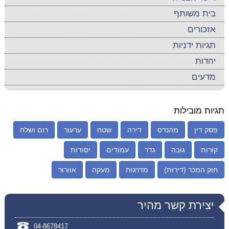
בית משותף
אזכורים
תגיות ידניות
יהדות
מדעים
תגיות מובילות
פסק דין
מהנדס
דירה
שטח
ערעור
רום ושלח
קורות
גובה
גדר
עמודים
יסודות
חוק המכר (דירות)
מדרגות
מעקה
אוורור
יצירת קשר מהיר
04-8678417