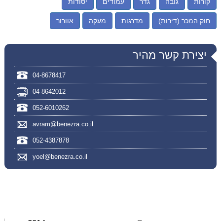
קורות
גובה
גדר
עמודים
יסודות
חוק המכר (דירות)
מדרגות
מעקה
אוורור
יצירת קשר מהיר
04-8678417
04-8642012
052-6010262
avram@benezra.co.il
052-4387878
yoel@benezra.co.il