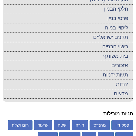
חלקי הבניין
פרטי בניין
ליקויי בנייה
תקנים ישראליים
רישוי הבנייה
בית משותף
אזכורים
תגיות ידניות
יהדות
מדעים
תגיות מובילות
פסק דין
מהנדס
דירה
שטח
ערעור
רום ושלח