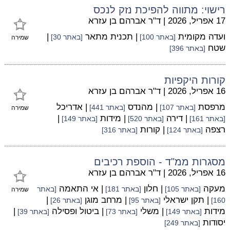
רישוי: מתווה להפיכת נזק לנכס
17 אפריל, 2026
|
ד"ר אברהם בן עזרא
ועדה מקומית
| תכנית מתאר
|
[באתר 100]
[באתר 30]
שמירה
שטח
[באתר 396]
קורות היקפיות
16 אפריל, 2026
|
ד"ר אברהם בן עזרא
מרפסת
| מהנדס
| אדריכל
[באתר 107]
[באתר 441]
שמירה
| דירה
| מידות
|
[באתר 161]
[באתר 520]
[באתר 149]
רצפה
| קורות
[באתר 124]
[באתר 316]
מסגרות ממ"ד - הוספת רכיבים
16 אפריל, 2026
|
ד"ר אברהם בן עזרא
מעקה
| חלון
| אי התאמה
[באתר 105]
[באתר 181]
[באתר
שמירה
| תקן ישראלי
| מרחב מוגן
|
160]
[באתר 95]
[באתר 26]
מידות
| משלי
| ביטול ופסילה
|
[באתר 149]
[באתר 73]
[באתר 39]
יסודות
[באתר 249]