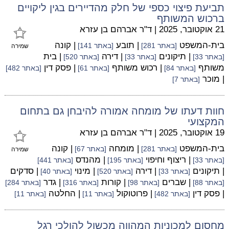
תביעת פיצוי כספי של חלק מהדיירים בגין ליקויים
ברכוש המשותף
21 אוקטובר, 2025
|
ד"ר אברהם בן עזרא
בית-המשפט
| תובע
| קונה
[באתר 281]
[באתר 141]
שמירה
| תיקונים
| דירה
| בית
[באתר 33]
[באתר 33]
[באתר 520]
משותף
| רכוש משותף
| פסק דין
[באתר 84]
[באתר 61]
[באתר 482]
| מוכר
[באתר 7]
חוות דעתו של מומחה אמורה להיבחן גם בתחום
המקצועי
19 אוקטובר, 2025
|
ד"ר אברהם בן עזרא
בית-המשפט
| מומחה
| קונה
[באתר 281]
[באתר 67]
שמירה
| ריצוף וחיפוי
| מהנדס
[באתר 33]
[באתר 195]
[באתר 441]
| תיקונים
| דירה
| מינוי
| סדקים
[באתר 33]
[באתר 520]
[באתר 40]
| שברים
| קורות
| גדר
[באתר 88]
[באתר 98]
[באתר 316]
[באתר 284]
| פסק דין
| פרוטוקול
| החלטה
[באתר 482]
[באתר 11]
[באתר 11]
מחסום למכוניות המהווה מכשול להולכי רגל