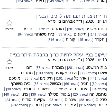
| גובה
| מידות
| רצפה
[באתר 221]
[באתר 149]
[באתר 124]
חדירת צנרת תברואה לרכיבי הבניין
14 יוני, 2026
|
ד"ר אברהם בן עזרא
בית-המשפט
| מומחה
| תובע
[באתר 281]
[באתר 67]
שמירה
| תיקונים
| בית משותף
[באתר 141]
[באתר 33]
[באתר 84]
| תקרה
| קורות
[באתר 45]
[באתר 316]
שיקום בניין עלול להיות כרוך בקבלת היתר בנייה
10 יוני, 2026
|
ד"ר אברהם בן עזרא
בית-המשפט
| מומחה
| רום
[באתר 281]
[באתר 67]
שמירה
ושלח
| ועדה מקומית
| מהנדס
[באתר 355]
[באתר 100]
| אדריכל
| תיקונים
| מוסכם
[באתר 441]
[באתר 161]
[באתר 33]
| חניה
| מכשול
| בית משותף
[באתר 30]
[באתר 66]
[באתר 55]
| היתר בנייה
| חישובים סטטיים
|
[באתר 84]
[באתר 39]
[באתר 38]
מתמטיקה
| ביטול ופסילה
| מינוי
|
[באתר 20]
[באתר 39]
[באתר 40]
סדקים
| שברים
| שקיעת יסודות
|
[באתר 88]
[באתר 98]
[באתר 24]
קורות
| עמודים
| פסק דין
[באתר 316]
[באתר 241]
[באתר 482]