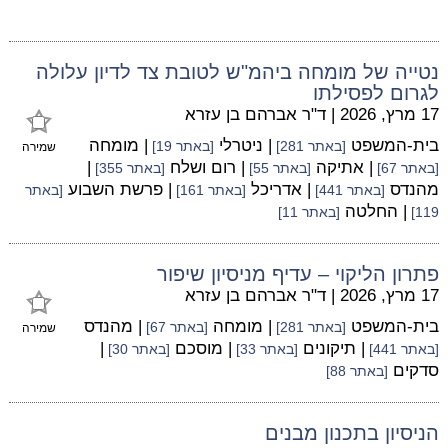
נטייה של מומחה ביהמ"ש לטובת צד לדיון עלולה
לגרום לפסילתו
17 מרץ, 2026
|
ד"ר אברהם בן עזרא
בית-המשפט
| ניטרלי
| מומחה
[באתר 281]
[באתר 19]
שמירה
| אתיקה
| רום ושלח
|
[באתר 67]
[באתר 55]
[באתר 355]
מהנדס
| אדריכל
| פרשת השבוע
[באתר 441]
[באתר 161]
[באתר
| החלטה
119]
[באתר 11]
פתרון הליקוי – עדיף מניסיון שיפור
17 מרץ, 2026
|
ד"ר אברהם בן עזרא
בית-המשפט
| מומחה
| מהנדס
[באתר 281]
[באתר 67]
שמירה
| תיקונים
| מוסכם
|
[באתר 441]
[באתר 33]
[באתר 30]
סדקים
[באתר 88]
הניסיון בתכנון מבנים