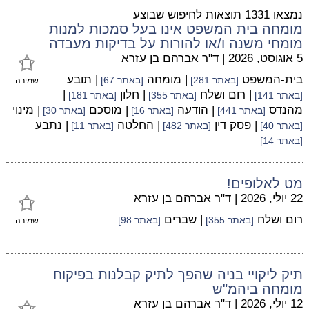
נמצאו 1331 תוצאות לחיפוש שבוצע
מומחה בית המשפט אינו בעל סמכות למנות
מומחי משנה ו/או להורות על בדיקות מעבדה
5 אוגוסט, 2026
|
ד"ר אברהם בן עזרא
בית-המשפט
| מומחה
| תובע
[באתר 281]
[באתר 67]
שמירה
| רום ושלח
| חלון
|
[באתר 141]
[באתר 355]
[באתר 181]
מהנדס
| הודעה
| מוסכם
| מינוי
[באתר 441]
[באתר 16]
[באתר 30]
| פסק דין
| החלטה
| נתבע
[באתר 40]
[באתר 482]
[באתר 11]
[באתר 14]
מט לאלופים!
22 יולי, 2026
|
ד"ר אברהם בן עזרא
רום ושלח
| שברים
[באתר 355]
[באתר 98]
שמירה
תיק ליקויי בניה שהפך לתיק קבלנות בפיקוח
מומחה ביהמ"ש
12 יולי, 2026
|
ד"ר אברהם בן עזרא