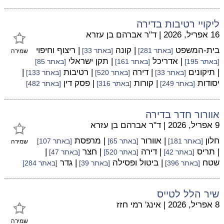
ליקויי רטיבות בדירה
16 אפריל, 2026
|
ד"ר אברהם בן עזרא
בית-המשפט
| קונה
| ריצוף וחיפוי
[באתר 281]
[באתר 33]
שמירה
| אדריכל
| תקן ישראלי
[באתר 195]
[באתר 161]
[באתר 85]
| תיקונים
| דירה
| רטיבות
|
[באתר 33]
[באתר 520]
[באתר 133]
יסודות
| קורות
| פסק דין
[באתר 249]
[באתר 316]
[באתר 482]
אוורור חדר בדירה
9 אפריל, 2026
|
ד"ר אברהם בן עזרא
חלון
| אוורור
| מרפסת
[באתר 181]
[באתר 65]
[באתר 107]
שמירה
| תריס
| דירה
| חצר
|
[באתר 42]
[באתר 520]
[באתר 47]
שטח
| ביטול ופסילה
| גדר
[באתר 396]
[באתר 39]
[באתר 284]
שיר הלל לטייס
8 אפריל, 2026
|
אינג' רמי חזז
שמירה