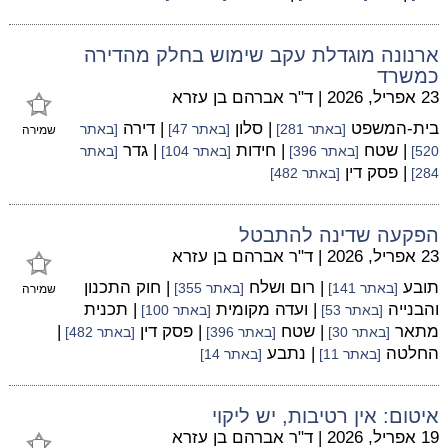
ארנונה מוגדלת עקב שימוש בחלק מהדירה
כמשרד
23 אפריל, 2026
|
ד"ר אברהם בן עזרא
בית-המשפט
| סלון
| דירה
[באתר 281]
[באתר 47]
[באתר
שמירה
| שטח
| חידות
| גדר
520]
[באתר 396]
[באתר 104]
[באתר
| פסק דין
284]
[באתר 482]
הפקעה שדינה להתבטל
23 אפריל, 2026
|
ד"ר אברהם בן עזרא
תובע
| רום ושלח
| חוק התכנון
[באתר 141]
[באתר 355]
שמירה
והבנייה
| ועדה מקומית
| תכנית
[באתר 53]
[באתר 100]
מתאר
| שטח
| פסק דין
|
[באתר 30]
[באתר 396]
[באתר 482]
החלטה
| נתבע
[באתר 11]
[באתר 14]
איטום: אין רטיבות, יש ליקוי
19 אפריל, 2026
|
ד"ר אברהם בן עזרא