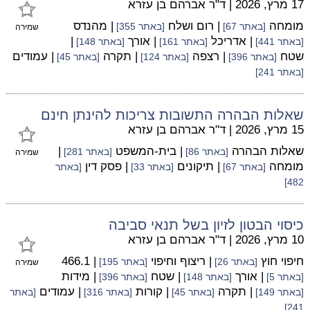
17 מרץ, 2026
|
ד"ר אברהם בן עזרא
מומחה
| רום ושלח
| מהנדס
[באתר 67]
[באתר 355]
שמירה
| אדריכל
| אורך
|
[באתר 441]
[באתר 161]
[באתר 148]
שטח
| רצפה
| תקרה
| עמודים
[באתר 396]
[באתר 124]
[באתר 45]
[באתר 241]
שאלות הבהרה התשובות צריכות להינתן חינם
15 מרץ, 2026
|
ד"ר אברהם בן עזרא
שאלות הבהרה
| בית-המשפט
|
[באתר 86]
[באתר 281]
שמירה
מומחה
| תיקונים
| פסק דין
[באתר 67]
[באתר 33]
[באתר
482]
כיסוי הבטון לזיון בשל תנאי סביבה
10 מרץ, 2026
|
ד"ר אברהם בן עזרא
חיפוי חוץ
| ריצוף וחיפוי
| 466.1
[באתר 26]
[באתר 195]
שמירה
| אורך
| שטח
| מידות
[באתר 5]
[באתר 148]
[באתר 396]
| תקרה
| קורות
| עמודים
[באתר 149]
[באתר 45]
[באתר 316]
[באתר
241]