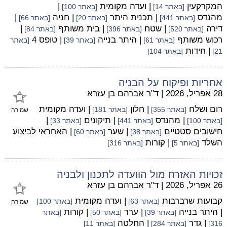
המקרקעין
| ועדה מקומית
|
[באתר 14]
[באתר 100]
מהנדס
| תכנית היתר
| חניה
|
[באתר 441]
[באתר 20]
[באתר 66]
דירה
| שטח
| בית משותף
|
[באתר 520]
[באתר 396]
[באתר 84]
רכוש משותף
| היתר בנייה
| טופס 4
[באתר 61]
[באתר 39]
[באתר
| חידות
21]
[באתר 104]
אחריות ופיקוח על הבניה
28 אפריל, 2026
|
ד"ר אברהם בן עזרא
רום ושלח
| חלון
| ועדה מקומית
[באתר 355]
[באתר 181]
שמירה
| מהנדס
| תיקונים
|
[באתר 100]
[באתר 441]
[באתר 33]
חישובים סטטיים
| שער
| האחראי לביצוע
[באתר 38]
[באתר 60]
השלד
| קורות
[באתר 5]
[באתר 316]
זכויות האזרח מול הוועדה לתכנון ולבניה
26 אפריל, 2026
|
ד"ר אברהם בן עזרא
קבועות שרברבות
| ועדה מקומית
[באתר 63]
[באתר 100]
שמירה
| היתר בנייה
| ערר
| קורות
[באתר 39]
[באתר 50]
[באתר
| גדר
| החלטה
316]
[באתר 284]
[באתר 11]