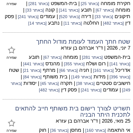
חקירת מומחה
| בית-המשפט
|
[באתר 25]
[באתר 281]
שמירה
מומחה
| תובע
| קונה
|
[באתר 67]
[באתר 141]
[באתר 33]
תיקונים
| דירה
| עמודים
| פסק
[באתר 33]
[באתר 520]
[באתר 241]
דין
| החלטה
| נתבע
[באתר 482]
[באתר 11]
[באתר 14]
שטח חתך העמוד לעומת מודול החתך
7 יוני, 2026
|
ד"ר אברהם בן עזרא
בית-המשפט
| מומחה
| תובע
[באתר 281]
[באתר 67]
שמירה
| רום ושלח
| מהנדס
|
[באתר 141]
[באתר 355]
[באתר 441]
אדריכל
| חניה
| מרתף
| שטח
[באתר 161]
[באתר 66]
[באתר 21]
| מידות
| בית משותף
|
[באתר 396]
[באתר 149]
[באתר 84]
חישובים סטטיים
| תקרה
| יסודות
[באתר 38]
[באתר 45]
[באתר
| עמודים
| פסק דין
249]
[באתר 241]
[באתר 482]
תשריט לצורך רישום בית משותף חייב להתאים
לתכנית היתר הבניה
25 מאי, 2026
|
ד"ר אברהם בן עזרא
אי התאמה
| מחסן
| חוק
[באתר 160]
[באתר 36]
שמירה