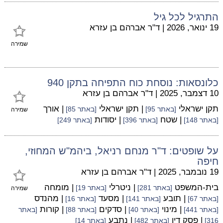
התרגיל לכל גיל
19 ינואר, 2026
|
ד"ר אברהם בן עזרא
שמירה
כלונסאות: נוסחת כוח התפיחה בתקן 940
10 דצמבר, 2025
|
ד"ר אברהם בן עזרא
תקן ישראלי
| תקן ישראלי
| אורך
[באתר 95]
[באתר 85]
שמירה
| שטח
| יסודות
[באתר 148]
[באתר 396]
[באתר 249]
על שופטים: ד"ר מנחם רניאל, ביהמ"ש המחוזי,
חיפה
19 נובמבר, 2025
|
ד"ר אברהם בן עזרא
בית-המשפט
| ניטרלי
| מומחה
[באתר 281]
[באתר 19]
שמירה
| תובע
| מסעד
| מהנדס
[באתר 67]
[באתר 141]
[באתר 16]
| מינוי
| סדקים
| קורות
[באתר 441]
[באתר 40]
[באתר 88]
[באתר
| פסק דין
| נתבע
316]
[באתר 482]
[באתר 14]