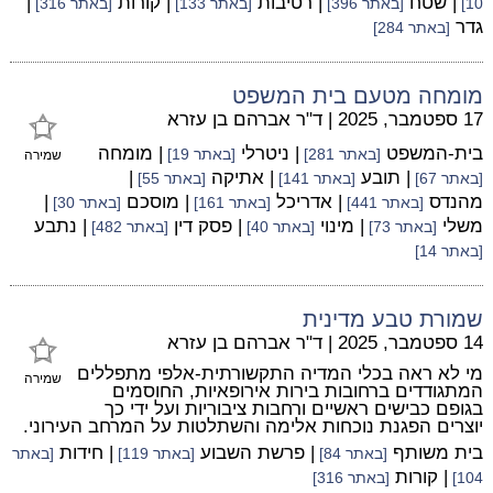
| שטח
| רטיבות
| קורות
|
10]
[באתר 396]
[באתר 133]
[באתר 316]
גדר
[באתר 284]
מומחה מטעם בית המשפט
17 ספטמבר, 2025
|
ד"ר אברהם בן עזרא
בית-המשפט
| ניטרלי
| מומחה
[באתר 281]
[באתר 19]
שמירה
| תובע
| אתיקה
|
[באתר 67]
[באתר 141]
[באתר 55]
מהנדס
| אדריכל
| מוסכם
|
[באתר 441]
[באתר 161]
[באתר 30]
משלי
| מינוי
| פסק דין
| נתבע
[באתר 73]
[באתר 40]
[באתר 482]
[באתר 14]
שמורת טבע מדינית
14 ספטמבר, 2025
|
ד"ר אברהם בן עזרא
מי לא ראה בכלי המדיה התקשורתית-אלפי מתפללים
שמירה
המתגודדים ברחובות בירות אירופאיות, החוסמים
בגופם כבישים ראשיים ורחבות ציבוריות ועל ידי כך
יוצרים הפגנת נוכחות אלימה והשתלטות על המרחב העירוני.
בית משותף
| פרשת השבוע
| חידות
[באתר 84]
[באתר 119]
[באתר
| קורות
104]
[באתר 316]