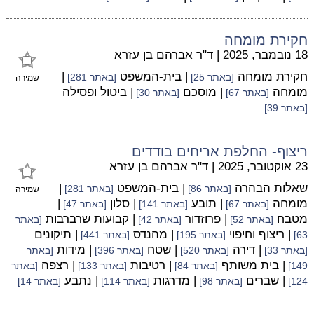
חקירת מומחה
18 נובמבר, 2025
|
ד"ר אברהם בן עזרא
חקירת מומחה
| בית-המשפט
|
[באתר 25]
[באתר 281]
שמירה
מומחה
| מוסכם
| ביטול ופסילה
[באתר 67]
[באתר 30]
[באתר 39]
ריצוף- החלפת אריחים בודדים
23 אוקטובר, 2025
|
ד"ר אברהם בן עזרא
שאלות הבהרה
| בית-המשפט
|
[באתר 86]
[באתר 281]
שמירה
מומחה
| תובע
| סלון
|
[באתר 67]
[באתר 141]
[באתר 47]
מטבח
| פרוזדור
| קבועות שרברבות
[באתר 52]
[באתר 42]
[באתר
| ריצוף וחיפוי
| מהנדס
| תיקונים
63]
[באתר 195]
[באתר 441]
| דירה
| שטח
| מידות
[באתר 33]
[באתר 520]
[באתר 396]
[באתר
| בית משותף
| רטיבות
| רצפה
149]
[באתר 84]
[באתר 133]
[באתר
| שברים
| מדרגות
| נתבע
124]
[באתר 98]
[באתר 114]
[באתר 14]