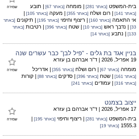
בית-המשפט
| מומחה
| תובע
[באתר 281]
[באתר 67]
שמירה
| רום ושלח
| מעקה
|
[באתר 141]
[באתר 355]
[באתר 105]
אי התאמה
| ריצוף וחיפוי
| תיקונים
[באתר 160]
[באתר 195]
[באתר
| נדבך ראש
| שטח
| רטיבות
33]
[באתר 10]
[באתר 396]
[באתר
| נתבע
133]
[באתר 14]
בניין אגד בת גלים - "פיל לבן" כבר עשרים שנה
19 אפריל, 2026
|
ד"ר אברהם בן עזרא
מומחה
| רום ושלח
| אדריכל
[באתר 67]
[באתר 355]
שמירה
| שטח
| סדקים
| קורות
[באתר 161]
[באתר 396]
[באתר 88]
| עמודים
[באתר 316]
[באתר 241]
ייצוב בצמנט
17 אפריל, 2026
|
ד"ר אברהם בן עזרא
בית-המשפט
| ריצוף וחיפוי
|
[באתר 281]
[באתר 195]
שמירה
1555.3
[באתר 19]