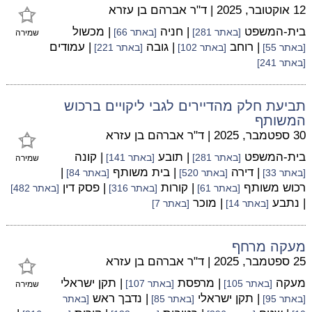
12 אוקטובר, 2025
|
ד"ר אברהם בן עזרא
בית-המשפט
| חניה
| מכשול
[באתר 281]
[באתר 66]
שמירה
| רוחב
| גובה
| עמודים
[באתר 55]
[באתר 102]
[באתר 221]
[באתר 241]
תביעת חלק מהדיירים לגבי ליקויים ברכוש
המשותף
30 ספטמבר, 2025
|
ד"ר אברהם בן עזרא
בית-המשפט
| תובע
| קונה
[באתר 281]
[באתר 141]
שמירה
| דירה
| בית משותף
|
[באתר 33]
[באתר 520]
[באתר 84]
רכוש משותף
| קורות
| פסק דין
[באתר 61]
[באתר 316]
[באתר 482]
| נתבע
| מוכר
[באתר 14]
[באתר 7]
מעקה מרחף
25 ספטמבר, 2025
|
ד"ר אברהם בן עזרא
מעקה
| מרפסת
| תקן ישראלי
[באתר 105]
[באתר 107]
שמירה
| תקן ישראלי
| נדבך ראש
[באתר 95]
[באתר 85]
[באתר