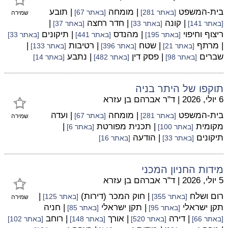
בית-המשפט
| מומחה
| תובע
[באתר 281]
[באתר 67]
שמירה
| קונה
| חדר רחצה
|
[באתר 141]
[באתר 33]
[באתר 37]
ריצוף וחיפוי
| מהנדס
| תיקונים
[באתר 195]
[באתר 441]
[באתר 33]
| מרתף
| שטח
| רטיבות
|
[באתר 21]
[באתר 396]
[באתר 133]
שברים
| פסק דין
| נתבע
[באתר 98]
[באתר 482]
[באתר 14]
תוקפו של היתר בניה
6 יולי, 2026
|
ד"ר אברהם בן עזרא
בית-המשפט
| מומחה
| ועדה
[באתר 281]
[באתר 67]
שמירה
מקומית
| תכנית מפורטת
|
[באתר 100]
[באתר 6]
תיקונים
| הודעה
[באתר 33]
[באתר 16]
מידות החניון המכני
5 יולי, 2026
|
ד"ר אברהם בן עזרא
רום ושלח
| חוק המכר (דירות)
|
[באתר 355]
[באתר 125]
שמירה
תקן ישראלי
| תקן ישראלי
| חניה
[באתר 95]
[באתר 85]
| דירה
| אורך
| רוחב
[באתר 66]
[באתר 520]
[באתר 148]
[באתר 102]