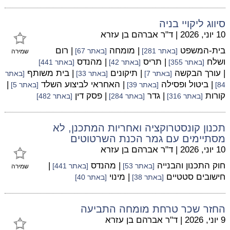
סיווג ליקויי בניה
10 יוני, 2026
|
ד"ר אברהם בן עזרא
בית-המשפט
| מומחה
| רום
[באתר 281]
[באתר 67]
שמירה
ושלח
| תריס
| מהנדס
[באתר 355]
[באתר 42]
[באתר 441]
| עורך הבקשה
| תיקונים
| בית משותף
[באתר 7]
[באתר 33]
[באתר
| ביטול ופסילה
| האחראי לביצוע השלד
|
84]
[באתר 39]
[באתר 5]
קורות
| גדר
| פסק דין
[באתר 316]
[באתר 284]
[באתר 482]
תכנון קונסטרוקציה ואחריות המתכנן, לא
מסתיימים עם גמר הכנת השרטוטים
10 יוני, 2026
|
ד"ר אברהם בן עזרא
חוק התכנון והבנייה
| מהנדס
|
[באתר 53]
[באתר 441]
שמירה
חישובים סטטיים
| מינוי
[באתר 38]
[באתר 40]
החזר שכר טרחת מומחה התביעה
9 יוני, 2026
|
ד"ר אברהם בן עזרא