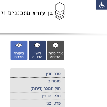
לג
כן
זי
אדריכלות
רישוי
ביקורת
והנדסה
הבנייה
מבנים
סדר הדין
מומחים
חוק המכר (דירות)
חלקי הבניין
פרטי בניין