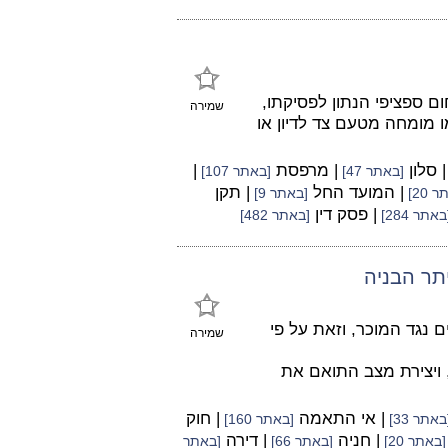
 ספציפי הנתון לפסיקתו,
שמירה
ו מומחה מטעם צד לדיון או
| סלון
| מרפסת
|
[באתר 47]
[באתר 107]
| המועד החל
| תקן
 20]
[באתר 9]
| פסק דין
באתר 284]
[באתר 482]
תר הבניה
 נגד המוכר, וזאת על פי
שמירה
 ויצירת מצב התואם את
| אי התאמה
| חוק
באתר 33]
[באתר 160]
| חניה
| דירה
[באתר 20]
[באתר 66]
[באתר