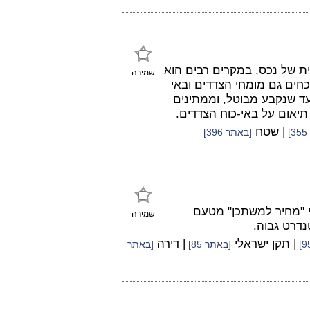
של נכס, במקרים רבים הוא
שמירה
וכחים גם מומחי הצדדים ובאי
עד שנקבע מבוטל, וממתינים
יאום על באי-כוח הצדדים.
| שטח
[באתר 396]
י "מחיר למשתכן" מטעם
שמירה
נדרט גבוה.
| תקן ישראלי
| דירה
[באתר 85]
[באתר