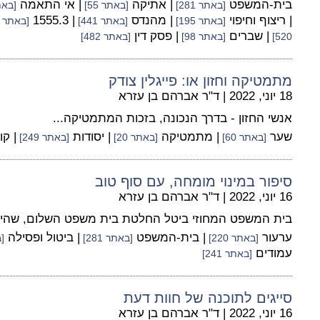
בית-המשפט
| אתיקה
| אי התאמה
[באתר 281]
[באתר 55]
[באתר 
| ריצוף וחיפוי
| מהנדס
| 1555.3
[באתר 195]
[באתר 441]
[באתר 19]
| שברים
| פסק דין
520]
[באתר 98]
[באתר 482]
מתמטיקה וחזון או: פייגלין צודק
18 יוני, 2022
|
ד"ר אברהם בן עזרא
אנשי החזון - בדרך הנכונה, בזכות המתמטיקה...
שער
| מתמטיקה
| יסודות
| קו
[באתר 60]
[באתר 20]
[באתר 249]
סיפור במינוי מומחה, עם סוף טוב
16 יוני, 2022
|
ד"ר אברהם בן עזרא
בית המשפט המחוזי ביטל החלטת בית משפט השלום, שהייתה
ערעור
| בית-המשפט
| ביטול ופסילה
[באתר 220]
[באתר 281]
[ב
עמודים
[באתר 241]
סייגים לתוכנה של חוות דעת
16 יוני, 2022
|
ד"ר אברהם בן עזרא