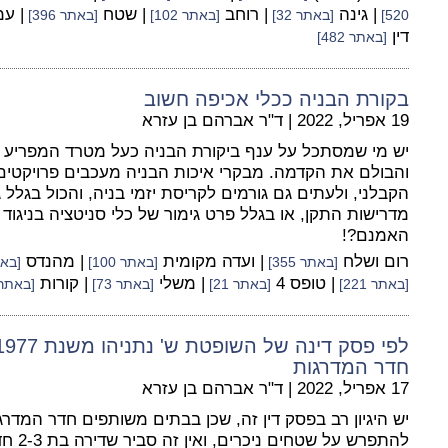
| גינה
| רוחב
| שטח
| ע
520]
[באתר 32]
[באתר 102]
[באתר 396]
דין
[באתר 482]
בקורת הבניה ככלי אכיפה חשוב
19 אפריל, 2022
|
ד"ר אברהם בן עזרא
יש מי שמסתכל על ענף ביקורת הבניה כעל מטרד המפריע ל
והבולם את הקדמה. מבקרי איכות הבניה מעכבים פרויקטים,
הקבלני, ולעתים גם גורמים לקריסת יזמי בניה, והכול בגלל
מדרישות התקן, או בגלל פרט גימור של כלי סניטציה בניגוד
האמנם?!
רום ושלח
| ועדה מקומית
| מהנדס
[באתר 355]
[באתר 100]
[באתר
| טופס 4
| משלי
| קורות
[באתר 221]
[באתר 21]
[באתר 73]
[באתר 316
חדר המדרגות
17 אפריל, 2022
|
ד"ר אברהם בן עזרא
יש היגיון רב בפסק דין זה, שכן בבתים משותפים חדר המדרגו
להתפרש 