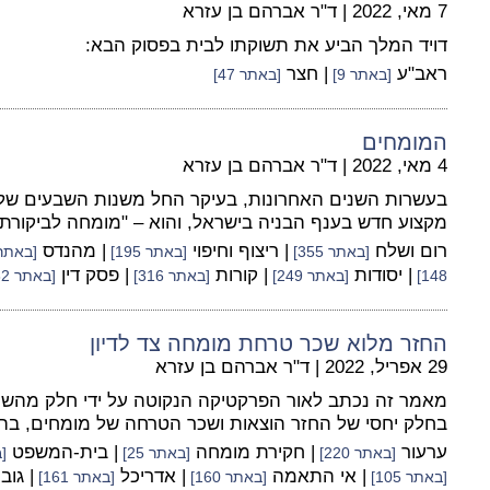
7 מאי, 2022
|
ד"ר אברהם בן עזרא
דויד המלך הביע את תשוקתו לבית בפסוק הבא:
ראב"ע
| חצר
[באתר 9]
[באתר 47]
המומחים
4 מאי, 2022
|
ד"ר אברהם בן עזרא
בעשרות השנים האחרונות, בעיקר החל משנות השבעים ש
מקצוע חדש בענף הבניה בישראל, והוא – "מומחה לביקורת 
רום ושלח
| ריצוף וחיפוי
| מהנדס
[באתר 355]
[באתר 195]
[באתר 441
| יסודות
| קורות
| פסק דין
148]
[באתר 249]
[באתר 316]
[באתר 482]
החזר מלוא שכר טרחת מומחה צד לדיון
29 אפריל, 2022
|
ד"ר אברהם בן עזרא
מאמר זה נכתב לאור הפרקטיקה הנקוטה על ידי חלק מהשו
בחלק יחסי של החזר הוצאות ושכר הטרחה של מומחים, בה
ערעור
| חקירת מומחה
| בית-המשפט
[באתר 220]
[באתר 25]
[ב
| אי התאמה
| אדריכל
| גוב
[באתר 105]
[באתר 160]
[באתר 161]