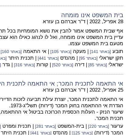
בית המשפט אינו מומחה
28 אפריל, 2022
|
ד"ר אברהם בן עזרא
אף שבית המשפט אמור להבין את נושא המומחיות בכל תחום
עדיין בית המשפט אינו מומחה, ואל לו לנהוג כאילו הוא עצמ
מטעם בית המשפט עצמו.
תובע
| מעקה
| אי התאמה
[באתר 141]
[באתר 105]
[באתר 160]
תקן ישראלי
| מהנדס
| תכנית היתר
[באתר 95]
[באתר 441]
[באתר
ישראלי
| דירה
| קורות
| גדר
[באתר 85]
[באתר 520]
[באתר 316]
[
אי התאמה לתכנית המכר; אי התאמה לתכנית הי
25 אפריל, 2022
|
ד"ר אברהם בן עזרא
אי התאמה לתכנית המכר, יוצרת עילת תביעה לזכות הדיירים
הגדרת אי ההתאמה בחוק המכר (דירות) תשל"ג-1973.
שיעור הנזק - העלות הכספית הכרוכה בביטול אי ההתאמה,
תכנית המכר.
ערעור
| בית-המשפט
| תכנית ומפרט
[באתר 220]
[באתר 281]
[
המכר (דירות)
| מהנדס
| תכנית היתר
[באתר 125]
[באתר 441]