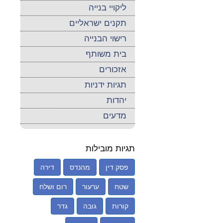
ליקויי בנייה
תקנים ישראליים
רישוי הבנייה
בית משותף
אזכורים
תגיות ידניות
יהדות
מדעים
תגיות מובילות
פסק דין
מהנדס
דירה
שטח
ערעור
רום ושלח
קורות
גובה
גדר