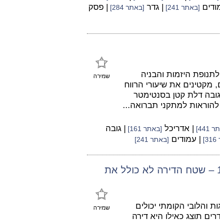
מודים
| גדר
| פסק
[באתר 241]
[באתר 284]
תנופת היזמות והבניה
שמירה
 מקטינים את שיעורי הרווח
 גובה דלת קטן בסנטימטר
 להוראות למתקני תברואה...
| אדריכל
| גובה
 441]
[באתר 161]
| עמודים
]
[באתר 241]
לפי פסק דינה של השופטת ש' נתניהו משנת 1977 – שטח הדירה לא כולל את
ת והלובי הקומתי יכולים
שמירה
על שטחים ניכרים, ואין זה סביר שדירה בת 2-3 חדרים תוצג כאילו היא דירה