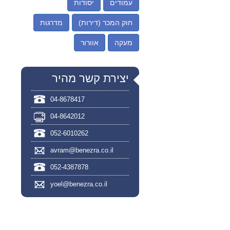
עמודים
יסודות
חוק המכר (דירות)
מדרגות
מעקה
אוורור
יצירת קשר מהיר
04-8678417
04-8642012
052-6010262
avram@benezra.co.il
052-4387878
yoel@benezra.co.il