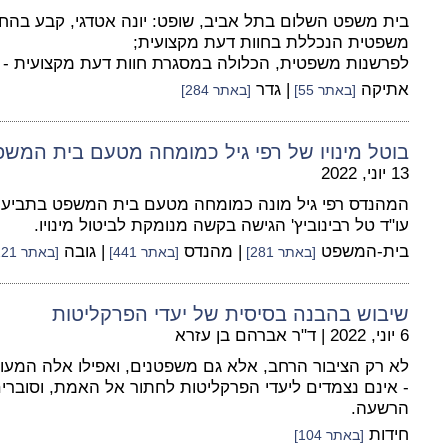
בית משפט השלום בתל אביב, שופט: יונה אטדגי, קבע בהחל
משפטית הנכללת בחוות דעת מקצועית;
לפרשנות משפטית, הכלולה במסגרת חוות דעת מקצועית - א
אתיקה
| גדר
[באתר 55]
[באתר 284]
בוטל מינויו של רפי גיל כמומחה מטעם בית המש
13 יוני, 2022
המהנדס רפי גיל מונה כמומחה מטעם בית המשפט בתביעת לי
עו"ד טל רבינוביץ' הגישה בקשה מנומקת לביטול מינויו.
בית-המשפט
| מהנדס
| גובה
[באתר 281]
[באתר 441]
[באתר 221]
שיבוש בהבנה בסיסית של יעדי הפרקליטות
6 יוני, 2022
|
ד"ר אברהם בן עזרא
לא רק הציבור הרחב, אלא גם משפטנים, ואפילו אלה המעו
- אינם נצמדים ליעדי הפרקליטות לחתור אל האמת, וסוברי
הרשעה.
חידות
[באתר 104]