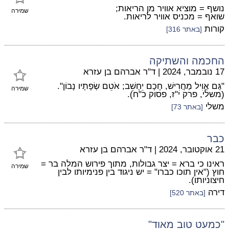
נושף = מוציא אוויר מן הריאות;
שמירה
שואף = מכניס אוויר לריאות.
קורות
[באתר 316]
החכמה והשתיקה
17 נובמבר, 2024
|
ד"ר אברהם בן עזרא
"גַּם אֱוִיל מַחֲרִישׁ, חָכָם יֵחָשֵׁב; אֹטֵם שְׂפָתָיו נָבוֹן".
שמירה
(משלי, פרק י"ז, פסוק כ"ח).
משלי
[באתר 73]
כבר
21 אוקטובר, 2024
|
ד"ר אברהם בן עזרא
ראינו כי ברא = יצר גבולות, מתוך פירוש המלה בר =
שמירה
חוץ ("אין תוכו כברו" = יש ניגוד בין פנימיותו לבין
חיצוניותו).
דירה
[באתר 520]
"כמעט טוב מאוד"