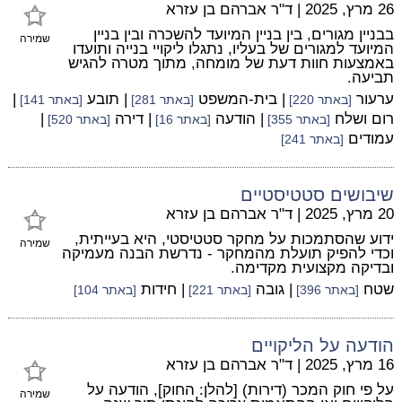
26 מרץ, 2025
|
ד"ר אברהם בן עזרא
בבניין מגורים, בין בניין המיועד להשכרה ובין בניין
שמירה
המיועד למגורים של בעליו, נתגלו ליקויי בנייה ותועדו
באמצעות חוות דעת של מומחה, מתוך מטרה להגיש
תביעה.
ערעור
| בית-המשפט
| תובע
|
[באתר 220]
[באתר 281]
[באתר 141]
רום ושלח
| הודעה
| דירה
|
[באתר 355]
[באתר 16]
[באתר 520]
עמודים
[באתר 241]
שיבושים סטטיסטיים
20 מרץ, 2025
|
ד"ר אברהם בן עזרא
ידוע שהסתמכות על מחקר סטטיסטי, היא בעייתית,
שמירה
וכדי להפיק תועלת מהמחקר - נדרשת הבנה מעמיקה
ובדיקה מקצועית מקדימה.
שטח
| גובה
| חידות
[באתר 396]
[באתר 221]
[באתר 104]
הודעה על הליקויים
16 מרץ, 2025
|
ד"ר אברהם בן עזרא
על פי חוק המכר (דירות) [להלן: החוק], הודעה על
שמירה