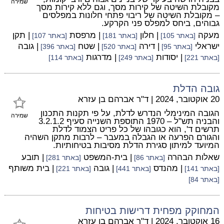
שמירה
מקובלת השיטה של קירות מסך, וגם ללא קירות מסך
– מקובלת השיטה של ריבוי פתחי חלונות במפלסים
גבוהים, ביחס למפלס פני הקרקע.
מעקה
| חלון
| מרפסת
| תקן
[באתר 105]
[באתר 181]
[באתר 107]
ישראלי
| דירה
| שטח
| גובה
[באתר 95]
[באתר 520]
[באתר 396]
| יסודות
| מדרגות
[באתר 221]
[באתר 249]
[באתר 114]
גובה הדלת
20 אוקטובר, 2024
|
ד"ר אברהם בן עזרא
הגובה המינימלי הנדרש לדלת, על פי תקנות התכנון
שמירה
והבניה תש"ל – 1970 התוספת השנייה סעיף 3.2.1.2
תרשים ד', הוא כגובהו של כל פריט הצמוד לדלת
והגורם הפרעה או הגבלה במעבר – לרבות מתקן השהיה
המיועד למיתון סגירת הדלת מסיבות בטיחותיות.
שאלות הבהרה
| בית-המשפט
| תובע
[באתר 86]
[באתר 281]
| מהנדס
| גובה
| בית משותף
[באתר 141]
[באתר 441]
[באתר 221]
[באתר 84]
המחוקק מפחית דרישות בטיחות
16 אוקטובר, 2024
|
ד"ר אברהם בן עזרא