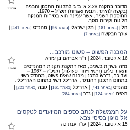
מדובר בתקנה 2.28 א' ב' ג' לתקנות התכנון והבניה
שמירה
(בקשה להיתר, תנאיו ואגרות) תש"ל – 1970,
התוספת השניה, אשר עניינה הוא בטיחות המנקה
חלונות וקירות מסך.
חלון
| תקן ישראלי
| מהנדס
|
[באתר 181]
[באתר 95]
[באתר 441]
עורך הבקשה
[באתר 7]
המבנה הפשוט – פשוט מורכב...
16 אוקטובר, 2024
|
ד"ר אברהם בן עזרא
מזה עשרות בשנים, מאז התקנת תקנות המהנדסים
שמירה
והאדריכלים (רישוי וייחוד פעולות) תשכ"ז – 1967 –
ועד כה, נדרש לתכנון מבנה שאינו פשוט, מהנדס רשוי
בתחום התכנון ההנדסי, ואדריכל רשוי בתחום האדריכלי.
מהנדס
| אדריכל
| גובה
|
[באתר 441]
[באתר 161]
[באתר 221]
רצפה
| גדר
[באתר 124]
[באתר 284]
על הממשלה לנתב כספים המיועדים לטקסים
אל מיגון בסיסי צבא
15 אוקטובר, 2024
|
עו"ד ענת כהן