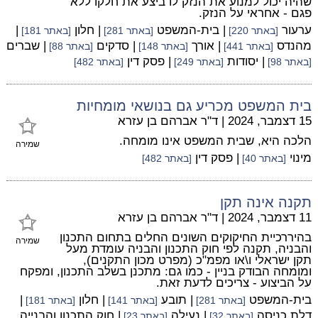
שהיה יכול למנוע את הנזק לו ביצע את חלקו ללא
פגם - אחראי על הנזק.
ערעור
| בית-המשפט
| חלון
|
[באתר 220]
[באתר 281]
[באתר 181]
מהנדס
| אורך
| סדקים
| שברים
[באתר 441]
[באתר 148]
[באתר 88]
| יסודות
| פסק דין
[באתר 98]
[באתר 249]
[באתר 482]
בית המשפט מכריע גם בנושאי מומחיות
15 דצמבר, 2024
|
ד"ר אברהם בן עזרא
הלכה היא, שבית המשפט אינו מומחה.
שמירה
מינוי
| פסק דין
[באתר 40]
[באתר 482]
תקנה אינה תקן
11 דצמבר, 2024
|
ד"ר אברהם בן עזרא
בהיררכיית החיקוקים השונים החלים בתחום התכנון
שמירה
והבניה, תקנה לפי חוק התכנון והבניה עומדת מעל
תקן ישראלי ו\או מפמ"כ (מפרט מכון התקנים),
ומומחה הבודק בניין - כמו גם: מתכנן בשלב התכנון, ומפקח
על הביצוע - צריכים לדעת זאת.
בית-המשפט
| תובע
| חלון
|
[באתר 281]
[באתר 141]
[באתר 181]
דלת כניסה
| נעילה
| חוק התכנון והבנייה
[באתר 32]
[באתר 23]