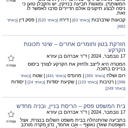
שמירה
המשותף), ומוגשת תביעה בנזיקין, יש והקבלן טוען כי
ניסה לבצע תיקונים אולם הדיירים סרבו לאפשר לו
זאת.
קבועות שרברבות
| דירה
| פסק דין
[באתר 63]
[באתר 520]
[באתר
482]
הזרקת בטון וחומרים אחרים – שינוי תכונות
הקרקע
17 נובמבר, 2024
|
ד"ר אברהם בן עזרא
המטרה היא לייצב ולחזק את הקרקע לצורך ביסוס
שמירה
בניינים בתוכה.
רום ושלח
| מהנדס
| שטח
[באתר 355]
[באתר 441]
[באתר
| רטיבות
| שקיעת יסודות
| יסודות
396]
[באתר 133]
[באתר 24]
[באתר 249]
בית המשפט פסק – הריסת בניין, ובניה מחדש
17 נובמבר, 2024
|
ד"ר אברהם בן עזרא
בתביעה שהתנהלה בבית משפט השלום בנצרת, אצל
שמירה
השופטת שאדן נאשף – אבו אחמד, נדון מקרה מורכב