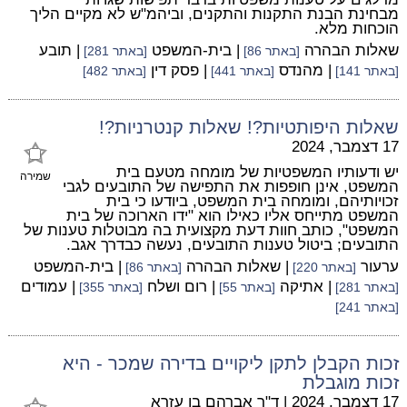
מבחינת הבנת התקנות והתקנים, וביהמ"ש לא מקיים הליך
הוכחות מלא.
שאלות הבהרה
| בית-המשפט
| תובע
[באתר 86]
[באתר 281]
| מהנדס
| פסק דין
[באתר 141]
[באתר 441]
[באתר 482]
שאלות היפותטיות?! שאלות קנטרניות?!
17 דצמבר, 2024
יש ודעותיו המשפטיות של מומחה מטעם בית
שמירה
המשפט, אינן חופפות את התפישה של התובעים לגבי
זכויותיהם, ומומחה בית המשפט, ביודעו כי בית
המשפט מתייחס אליו כאילו הוא "ידו הארוכה של בית
המשפט", כותב חוות דעת מקצועית בה מבוטלות טענות של
התובעים; ביטול טענות התובעים, נעשה כבדרך אגב.
ערעור
| שאלות הבהרה
| בית-המשפט
[באתר 220]
[באתר 86]
| אתיקה
| רום ושלח
| עמודים
[באתר 281]
[באתר 55]
[באתר 355]
[באתר 241]
זכות הקבלן לתקן ליקויים בדירה שמכר - היא
זכות מוגבלת
17 דצמבר, 2024
|
ד"ר אברהם בן עזרא