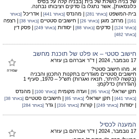
של בניה כושלת של בית [בבניה קלה על בסיס
כלונסאות], אשר נתגלו בו סדקים ויציבותו נבחנה.
בית-המשפט
| מהנדס
| אדריכל
[באתר 281]
[באתר 441]
[באתר
| מרחב מוגן
| חישובים סטטיים
| רצפה
161]
[באתר 26]
[באתר 38]
| סדקים
| יסודות
| פסק דין
[באתר 124]
[באתר 88]
[באתר 249]
[באתר 482]
חישוב סטטי – או פלט של תוכנת מחשב
17 נובמבר, 2024
|
ד"ר אברהם בן עזרא
א. מהו חישוב סטטי?
שמירה
חישובים סטטיים מוגדרים בתקנות התכנון והבניה
(בקשה להיתר, תנאיו ואגרות) תש"ל – 1970, סעיף 1
(הגדרות) כדלקמן:
תקן ישראלי
| ועדה מקומית
| מהנדס
[באתר 95]
[באתר 100]
| תקן ישראלי
| חישובים סטטיים
[באתר 441]
[באתר 85]
[באתר 38]
| יסודות
| קורות
| גדר
[באתר 249]
[באתר 316]
[באתר 284]
המענה לכסיל
17 נובמבר, 2024
|
ד"ר אברהם בן עזרא