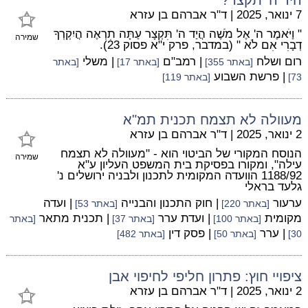
7 ינואר, 2025
|
ד"ר אברהם בן עזרא
" וַיֹּאמֶר ה' אֶל מֹשֶׁה הֲיַד ה' תִּקְצָר עַתָּה תִרְאֶה הֲיִקְרְךָ
שמירה
דְבָרִי אִם לֹא " (במדבר, פרק י"א פסוק 23).
רום ושלח
| רמב"ם
| משלי
[באתר 355]
[באתר 17]
[באתר
| פרשת השבוע
73]
[באתר 119]
מעוולה לא תצמח תכנית תמ"א
2 ינואר, 2025
|
ד"ר אברהם בן עזרא
הנוסח המקורי של הביטוי הוא - "מעוולה לא תצמח
שמירה
עילה", ומקורו בפסיקת בית המשפט העליון ע"א
1188/92 הוועדה המקומית לתכנון ולבניה ירושלים נ'
גלעד בראלי
ערעור
| חוק התכנון והבנייה
| ועדה
[באתר 220]
[באתר 53]
מקומית
| ועדת ערר
| תכנית מתאר
[באתר 100]
[באתר 37]
[באתר
| ערר
| פסק דין
30]
[באתר 50]
[באתר 482]
ציפויי חוץ: פתרון חליפי לחיפוי אבן
2 ינואר, 2025
|
ד"ר אברהם בן עזרא