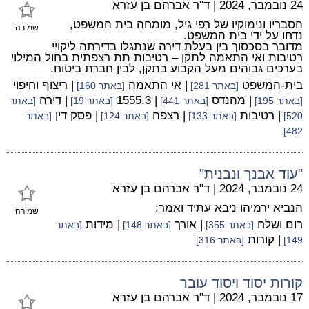
24 נובמבר, 2024
|
ד"ר אברהם בן עזרא
הסבריו ונימוקיו של רפי גיל, מומחה בית המשפט,
שמירה
נדחו על ידי בית המשפט.
מדובר בסכסוך בין בעלת דירה שנתגלו בדירתה ליקויי
רטיבות ואי התאמה לתקן – רטיבות תת רצפתית בחול המילוי
בערכים גבוהים מעל הקבוע בתקן, לבין חברת ביטוח.
בית-המשפט
| אי התאמה
| ריצוף וחיפוי
[באתר 281]
[באתר 160]
| מהנדס
| 1555.3
| דירה
[באתר 195]
[באתר 441]
[באתר 19]
[באתר
| רטיבות
| רצפה
| פסק דין
520]
[באתר 133]
[באתר 124]
[באתר
482]
"עוד אבנך ונבנית"
24 נובמבר, 2024
|
ד"ר אברהם בן עזרא
הנביא ירמיהו ניבא עתיד ואמר:
שמירה
רום ושלח
| אורך
| מידות
[באתר 355]
[באתר 148]
[באתר
| קורות
149]
[באתר 316]
קורות יסוד ויסוד עובר
17 נובמבר, 2024
|
ד"ר אברהם בן עזרא