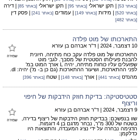
| תקן ישראלי
| תקן ישראלי
| דירה
[באתר 53]
[באתר 95]
[באתר 85]
| מידות
| עמודים
| פסק דין
[באתר 520]
[באתר 149]
[באתר 241]
[באתר 482]
התארכותו של מוט פלדה
10 דצמבר, 2024
|
ד"ר אברהם בן עזרא
התארכותו של מוט פלדה עקב כוח מתיחה, חיונית
שמירה
להבנת פעילותו הסטטית של מסבך. לגבי מוט
שפועלים עליו כוחות מתיחה, יהיה L אורך המוט במ'
לפני ההתארכות, ושיעור ההתארכות (גם כן ב- מ') יהיה: dl.
מהנדס
| אורך
| שטח
[באתר 441]
[באתר 148]
[באתר 396]
סטטיסטיקה: בדיקת חוזק הידבקות של חיפוי
וריצוף
9 דצמבר, 2024
|
ד"ר אברהם בן עזרא
שוו בנפשכם: בבדיקת חוזק הידבקות של ריצוף בדירה,
שמירה
בשטח של 300 מ"ר, נבחר מדגם בן 4 דוגמות.
הדגימה נבחרה על ידי נציג המעבדה, והתוצאות היו
כדלקמן: