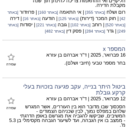
הליקויים ואי ההתאמות צריכה להינתן תוך שנה
מקבלת הדירה.
רום ושלח
| אי התאמה
| פרוזדור
[באתר 355]
[באתר 160]
[באתר
| חוק המכר (דירות)
| הודעה
| דירה
42]
[באתר 125]
[באתר 16]
| רוחב
| גובה
| יסודות
[באתר 520]
[באתר 102]
[באתר 221]
[באתר
| גדר
| פסק דין
249]
[באתר 284]
[באתר 482]
המספר x
16 פברואר, 2025
|
ד"ר אברהם בן עזרא
בחר מספר טבעי (חיובי ושלם).
שמירה
ביטול היתר בנייה, עקב פגיעה בזכויות בעלי
קרקע גובלת
12 פברואר, 2025
|
ד"ר אברהם בן עזרא
הסכסוך שבו מדובר הוא בין העוררים, אשר המגרש
שמירה
שלהם במפלס נמוך, לבין שכניהם הצמודים -
המשיבים, שביקשו להגביה את מגרשם באופן הדרגתי
- ממצב בו אין הגבהה, ועד לשיעור הגבהה מקסימלי בן 5.3
מ'.