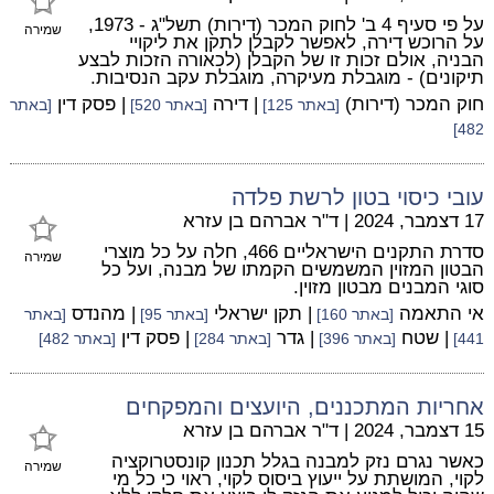
על פי סעיף 4 ב' לחוק המכר (דירות) תשל"ג - 1973,
שמירה
על הרוכש דירה, לאפשר לקבלן לתקן את ליקויי
הבניה, אולם זכות זו של הקבלן (לכאורה הזכות לבצע
תיקונים) - מוגבלת מעיקרה, מוגבלת עקב הנסיבות.
חוק המכר (דירות)
| דירה
| פסק דין
[באתר 125]
[באתר 520]
[באתר
482]
עובי כיסוי בטון לרשת פלדה
17 דצמבר, 2024
|
ד"ר אברהם בן עזרא
סדרת התקנים הישראליים 466, חלה על כל מוצרי
שמירה
הבטון המזוין המשמשים הקמתו של מבנה, ועל כל
סוגי המבנים מבטון מזוין.
אי התאמה
| תקן ישראלי
| מהנדס
[באתר 160]
[באתר 95]
[באתר
| שטח
| גדר
| פסק דין
441]
[באתר 396]
[באתר 284]
[באתר 482]
אחריות המתכננים, היועצים והמפקחים
15 דצמבר, 2024
|
ד"ר אברהם בן עזרא
כאשר נגרם נזק למבנה בגלל תכנון קונסטרוקציה
שמירה
לקוי, המושתת על ייעוץ ביסוס לקוי, ראוי כי כל מי