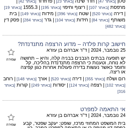
סלון
| חדר שינה
| פרוזדור
|
[באתר 47]
[באתר 23]
[באתר 42]
מרפסת
| ריצוף וחיפוי
| 1555.3
[באתר 107]
[באתר 195]
[באתר 19]
| דירה
| שטח
| מידות
| בית
[באתר 520]
[באתר 396]
[באתר 149]
משותף
| חידות
| גדר
| פסק דין
[באתר 84]
[באתר 104]
[באתר 284]
[באתר 482]
חישוב קרות פלדה – מדוע הרצפה מתנדנדת?
25 נובמבר, 2024
|
ד"ר אברהם בן עזרא
יש תופעה בבתים הנבנים בבניה קלה, והיא – תחושה
שמירה
לא נוחה, וטענות כי הרצפה מתנדנדת בהליכה, קל
וחומר כאשר נעשות בדירה פעולות אחרות כגון קפיצה
או ריצה.
רום ושלח
| דירה
| אורך
| רוחב
[באתר 355]
[באתר 520]
[באתר 148]
| רצפה
| יסודות
| קורות
[באתר 102]
[באתר 124]
[באתר 249]
[באתר
316]
אי התאמה למפרט
24 נובמבר, 2024
|
ד"ר אברהם בן עזרא
בית המשפט המחוזי מרכז, שופט: יעקב שפטר, קבע
שמירה
בפסק דין מנומק כי אי התאמה למפרט המכר, בין