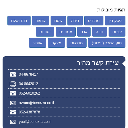
תגיות מובילות
פסק דין
מהנדס
דירה
שטח
ערעור
רום ושלח
קורות
גובה
גדר
עמודים
יסודות
חוק המכר (דירות)
מדרגות
מעקה
אוורור
יצירת קשר מהיר
04-8678417
04-8642012
052-6010262
avram@benezra.co.il
052-4387878
yoel@benezra.co.il