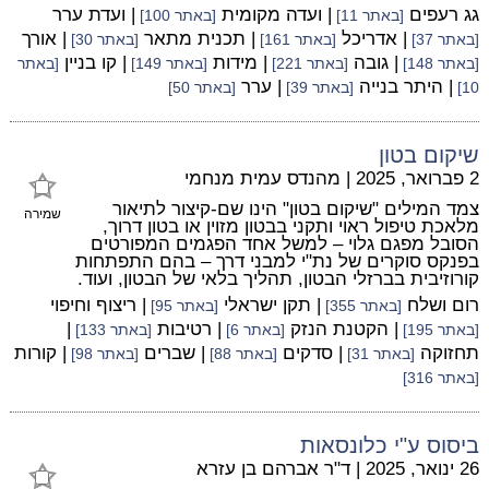
גג רעפים
| ועדה מקומית
| ועדת ערר
[באתר 11]
[באתר 100]
| אדריכל
| תכנית מתאר
| אורך
[באתר 37]
[באתר 161]
[באתר 30]
| גובה
| מידות
| קו בניין
[באתר 148]
[באתר 221]
[באתר 149]
[באתר
| היתר בנייה
| ערר
10]
[באתר 39]
[באתר 50]
שיקום בטון
2 פברואר, 2025
|
מהנדס עמית מנחמי
צמד המילים "שיקום בטון" הינו שם-קיצור לתיאור
שמירה
מלאכת טיפול ראוי ותקני בבטון מזוין או בטון דרוך,
הסובל מפגם גלוי – למשל אחד הפגמים המפורטים
בפנקס סוקרים של נת"י למבני דרך – בהם התפתחות
קורוזיבית בברזלי הבטון, תהליך בלאי של הבטון, ועוד.
רום ושלח
| תקן ישראלי
| ריצוף וחיפוי
[באתר 355]
[באתר 95]
| הקטנת הנזק
| רטיבות
|
[באתר 195]
[באתר 6]
[באתר 133]
תחזוקה
| סדקים
| שברים
| קורות
[באתר 31]
[באתר 88]
[באתר 98]
[באתר 316]
ביסוס ע"י כלונסאות
26 ינואר, 2025
|
ד"ר אברהם בן עזרא