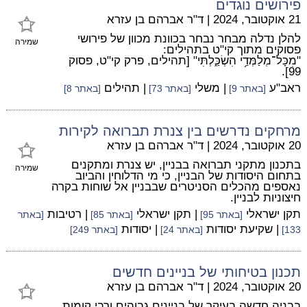
פירושים נוגדים
21 אוקטובר, 2024
|
ד"ר אברהם בן עזרא
להלן נדלה מבחר נבחר בכוונת מכוון של פירושי
שמירה
פסוקים מתוך קי"ט בתהילים:
"מִכָּל־מְלַמְּדַ֥י הִשְׂכַּ֑לְתִּי" [תהילים, פרק קי"ט, פסוק
99].
ראב"ע
| משלי
| תהילים
[באתר 9]
[באתר 73]
[באתר 8]
מרחקים נדרשים בין צנרת תברואה לקירות
20 אוקטובר, 2024
|
ד"ר אברהם בן עזרא
בתכנון מתקני תברואה בבניין, יש צנרת ומתקנים
שמירה
בתחום היסודות של הבניין, כי מי הדלוחין והביוב
נאספים מהכלים הסניטרים שבבניין אל שוחות בקרה
חיצוניות לבניין.
תקן ישראלי
| תקן ישראלי
| רטיבות
[באתר 95]
[באתר 85]
[באתר
| שקיעת יסודות
| יסודות
133]
[באתר 24]
[באתר 249]
תכנון בטיחותי של בניינים חדשים
20 אוקטובר, 2024
|
ד"ר אברהם בן עזרא
בבניה חדשה בעיקר של בניינים גבוהים ורבי קומות,