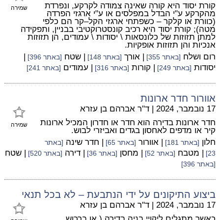
קורת יסוד היא קורה שאינה צמודה לקרקע, ונפרדת
שמירה
מהקרקע ע"י הבדל במפלסים או ע"י ארגזי הפרדה
(כוורת או קלקר – כשפתחי ארגזי הקל–קר הם כלפי
מטה); קורת יסוד היא רכיב קונסטרוקטיבי בבניין, ותפקידה
למתן תזוזות של כלונסאות \ יסודות \ עמודים, הן תזוזות
אנכיות והן תזוזות אופקיות.
רום ושלח
| אורך
| שטח
|
[באתר 355]
[באתר 148]
[באתר 396]
יסודות
| קורות
| עמודים
[באתר 249]
[באתר 316]
[באתר 241]
אוורור חדר ארונות
17 נובמבר, 2024
|
ד"ר אברהם בן עזרא
חדר ארונות בדירה הוא חדר או חדרון המכיל ארונות
שמירה
קיר או מדפים לאחסון בגדים ואביזרי לבוש.
חלון
| אוורור
| חדר שינה
[באתר 181]
[באתר 65]
[באתר
| מטבח
| מחסן
| דירה
| שטח
23]
[באתר 52]
[באתר 36]
[באתר 520]
[באתר 396]
ביצוע התיקונים על ידי הנתבעת – לא בכל תנאי
17 נובמבר, 2024
|
ד"ר אברהם בן עזרא
כאשר מתגלים ליקויי בניה בדירה ( או ברכוש