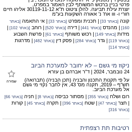
פרטי בניין ברכוש המשותף לבין האמור במפרט,
יוצרת עילת תביעה. להלן ציטוט ת"א 30119-11-12 אליהו חיים
חורי ו- ווו אח' נ' אאורה השקעות בע"מ
קונה
| תכנית ומפרט
| אי התאמה
[באתר 33]
[באתר 33]
[באתר
| מהנדס
| דירה
| רוחב
|
160]
[באתר 441]
[באתר 520]
[באתר 102]
מידות
| רכוש משותף
| פרשת השבוע
[באתר 149]
[באתר 61]
| גדר
| פסק דין
| מדרגות
[באתר 119]
[באתר 284]
[באתר 482]
[באתר 114]
ניקוז מי גשם – לא יחובר למערכת הביוב
24 נובמבר, 2024
|
ד"ר אברהם בן עזרא
על פי תקנות התכנון והבניה (תכן הבניה) (תברואה)
שמירה
תש"ף – 2019, תקנה מס' 43, אין לחבר נקזי מי גשם
אל מערכת הביוב.
רום ושלח
| מסתור כביסה
| חניה
[באתר 355]
[באתר 8]
[באתר 66]
| חצר
| שטח
| תקרה
| קורות
[באתר 47]
[באתר 396]
[באתר 45]
[באתר 316]
רטיבות תת רצפתית