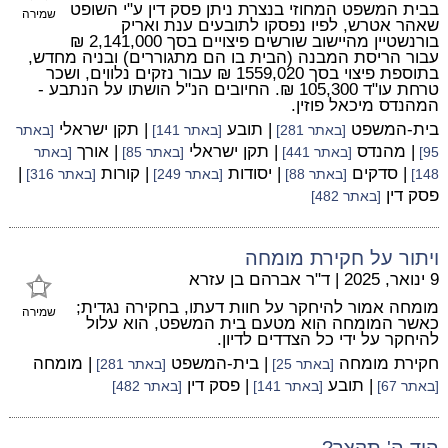
בבית המשפט המחוזי בנצרת ניתן פסק דין ע"י השופט
שמירה
שאהר אטרש, לפיו נפסקו לתובעים ענת ואריק
בורנשטיין מהיישוב שורשים פיצויים בסך 2,141,000 ₪
עבור הריסת המבנה (הבית בו הם מתגוררים) ובניה מחדש,
בתוספת פיצוי בסך 1559,020 ₪ עבור נזקים נלווים, ושכר
טרחת עו"ד 105,300 ₪. החיובים הנ"ל הושתו על הנתבע -
המהנדס מיכאל פוזין.
בית-המשפט
| תובע
| תקן ישראלי
[באתר 281]
[באתר 141]
[באתר
| מהנדס
| תקן ישראלי
| אורך
95]
[באתר 441]
[באתר 85]
[באתר
| סדקים
| יסודות
| קורות
|
148]
[באתר 88]
[באתר 249]
[באתר 316]
פסק דין
[באתר 482]
ויתור על חקירת מומחה
9 ינואר, 2025
|
ד"ר אברהם בן עזרא
מומחה אמור להיחקר על חוות דעתו, בחקירה נגדית;
שמירה
כאשר המומחה הוא מטעם בית המשפט, הוא עלול
להיחקר על ידי כל הצדדים לדיון.
חקירת מומחה
| בית-המשפט
| מומחה
[באתר 25]
[באתר 281]
| תובע
| פסק דין
[באתר 67]
[באתר 141]
[באתר 482]
היד ה' תקצר?