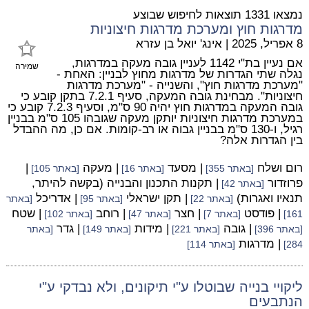
נמצאו 1331 תוצאות לחיפוש שבוצע
מדרגות חוץ ומערכת מדרגות חיצוניות
8 אפריל, 2025
|
אינג' יואל בן עזרא
אם נעיין בת"י 1142 לעניין גובה מעקה במדרגות,
שמירה
נגלה שתי הגדרות של מדרגות מחוץ לבניין: האחת -
"מערכת מדרגות חוץ", והשנייה - "מערכת מדרגות
חיצוניות". מבחינת גובה המעקה, סעיף 7.2.1 בתקן קובע כי
גובה המעקה במדרגות חוץ יהיה 90 ס"מ, וסעיף 7.2.3 קובע כי
במערכת מדרגות חיצוניות יותקן מעקה שגובהו 105 ס"מ בבניין
רגיל, ו-130 ס"מ בבניין גבוה או רב-קומות. אם כן, מה ההבדל
בין הגדרות אלה?
רום ושלח
| מסעד
| מעקה
|
[באתר 355]
[באתר 16]
[באתר 105]
פרוזדור
| תקנות התכנון והבנייה (בקשה להיתר,
[באתר 42]
תנאיו ואגרות)
| תקן ישראלי
| אדריכל
[באתר 22]
[באתר 95]
[באתר
| פודסט
| חצר
| רוחב
| שטח
161]
[באתר 7]
[באתר 47]
[באתר 102]
| גובה
| מידות
| גדר
[באתר 396]
[באתר 221]
[באתר 149]
[באתר
| מדרגות
284]
[באתר 114]
ליקויי בנייה שבוטלו ע"י תיקונים, ולא נבדקי ע"י
הנתבעים