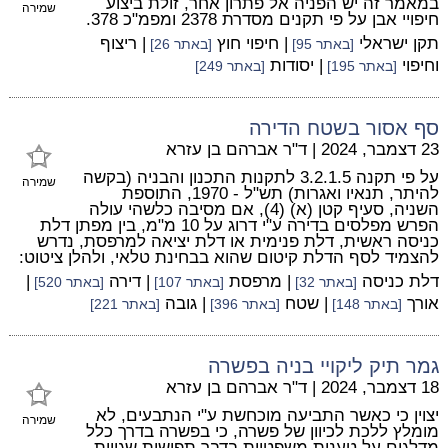
במאמר זה יש הפניה אל פתרון אחר, זולת ביצוע
שמירה
חיפויי אבן על פי תקנים מסדרת 2378 ומפמ"כ 378.
תקן ישראלי
| חיפוי חוץ
| ריצוף
[באתר 95]
[באתר 26]
וחיפוי
| יסודות
[באתר 195]
[באתר 249]
סף אסור בשטח הדירה
23 דצמבר, 2024
|
ד"ר אברהם בן עזרא
על פי תקנה 3.2.1.5 לתקנות התכנון והבניה (בקשה
שמירה
להיתר, תנאיו ואגרות) תש"ל - 1970, התוספת
השניה, סעיף קטן (א) (4), אם מסיבה כלשהי עולה
הפרש מפלסים בדירה ע"י דרוג על 10 מ"מ, בין מפתן דלת
כניסה ראשית, דלת פנימית או דלת יציאה למרפסת, נדרש
להצמיד לסף הדלת קיטום שהוא בבחינת טלאי, ולהלן ציטוט:
דלת כניסה
| מרפסת
| דירה
|
[באתר 32]
[באתר 107]
[באתר 520]
אורך
| שטח
| גובה
[באתר 148]
[באתר 396]
[באתר 221]
גמר תיק ליקויי בניה בפשרה
18 דצמבר, 2024
|
ד"ר אברהם בן עזרא
יצוין כי כאשר התביעה מוכחשת ע"י הנתבעים, לא
שמירה
מומלץ ללכת לכיוון של פשרה, כי בפשרה בדרך כלל
מדלגים על טענות משפטיות בדבר תפישות שגויות