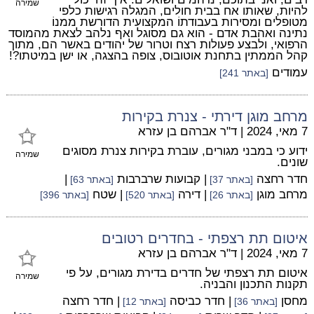
שמירה
להיות, שאותו אח בבית חולים, המגלה רגישות כלפי
מטופלים ומסירות בעבודתוֹ המקצועית הדורשת ממנוֹ
נתינה ואהבת אדם - הוא גם מסוגל ואף נלהב לצאת מהמוסד
הרפואי, ולבצע פעולות רצח וטרור של יהודים באשר הם, מתוך
קהל הממתין בתחנת אוטובוס, צופה בהצגה, או ישן במיטתו?!
עמודים
[באתר 241]
מרחב מוגן דירתי - צנרת בקירות
7 מאי, 2024
|
ד"ר אברהם בן עזרא
ידוע כי במבני מגורים, עוברת בקירות צנרת מסוגים
שמירה
שונים.
חדר רחצה
| קבועות שרברבות
|
[באתר 37]
[באתר 63]
מרחב מוגן
| דירה
| שטח
[באתר 26]
[באתר 520]
[באתר 396]
איטום תת רצפתי - בחדרים רטובים
7 מאי, 2024
|
ד"ר אברהם בן עזרא
איטום תת רצפתי של חדרים בדירת מגורים, על פי
שמירה
תקנות התכנון והבניה.
מחסן
| חדר כביסה
| חדר רחצה
[באתר 36]
[באתר 12]