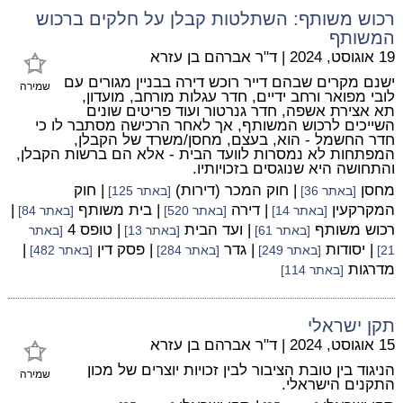
רכוש משותף: השתלטות קבלן על חלקים ברכוש
המשותף
19 אוגוסט, 2024
|
ד"ר אברהם בן עזרא
ישנם מקרים שבהם דייר רוכש דירה בבניין מגורים עם
שמירה
לובי מפואר ורחב ידיים, חדר עגלות מורחב, מועדון,
תא אצירת אשפה, חדר גנרטור ועוד פריטים שונים
השייכים לרכוש המשותף, אך לאחר הרכישה מסתבר לו כי
חדר החשמל - הוא, בעצם, מחסן/משרד של הקבלן,
המפתחות לא נמסרות לוועד הבית - אלא הם ברשות הקבלן,
והתחושה היא שנוגסים בזכויותיו.
מחסן
| חוק המכר (דירות)
| חוק
[באתר 36]
[באתר 125]
המקרקעין
| דירה
| בית משותף
|
[באתר 14]
[באתר 520]
[באתר 84]
רכוש משותף
| ועד הבית
| טופס 4
[באתר 61]
[באתר 13]
[באתר
| יסודות
| גדר
| פסק דין
|
21]
[באתר 249]
[באתר 284]
[באתר 482]
מדרגות
[באתר 114]
תקן ישראלי
15 אוגוסט, 2024
|
ד"ר אברהם בן עזרא
הניגוד בין טובת הציבור לבין זכויות יוצרים של מכון
שמירה
התקנים הישראלי.