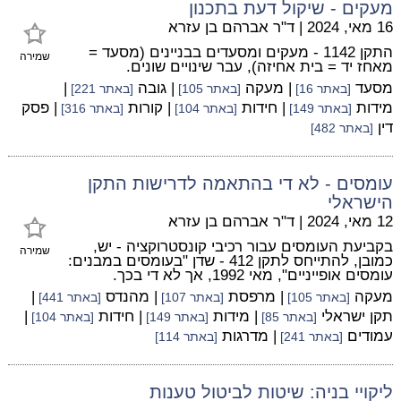
מעקים - שיקול דעת בתכנון
16 מאי, 2024
|
ד"ר אברהם בן עזרא
התקן 1142 - מעקים ומסעדים בבניינים (מסעד =
שמירה
מאחז יד = בית אחיזה), עבר שינויים שונים.
מסעד
| מעקה
| גובה
|
[באתר 16]
[באתר 105]
[באתר 221]
מידות
| חידות
| קורות
| פסק
[באתר 149]
[באתר 104]
[באתר 316]
דין
[באתר 482]
עומסים - לא די בהתאמה לדרישות התקן
הישראלי
12 מאי, 2024
|
ד"ר אברהם בן עזרא
בקביעת העומסים עבור רכיבי קונסטרוקציה - יש,
שמירה
כמובן, להתייחס לתקן 412 - שדן "בעומסים במבנים:
עומסים אופייניים", מאי 1992, אך לא די בכך.
מעקה
| מרפסת
| מהנדס
|
[באתר 105]
[באתר 107]
[באתר 441]
תקן ישראלי
| מידות
| חידות
|
[באתר 85]
[באתר 149]
[באתר 104]
עמודים
| מדרגות
[באתר 241]
[באתר 114]
ליקויי בניה: שיטות לביטול טענות