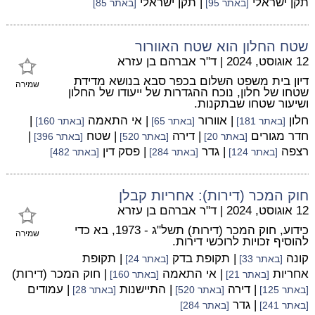
תקן ישראלי
| תקן ישראלי
[באתר 95]
[באתר 85]
שטח החלון הוא שטח האוורור
12 אוגוסט, 2024
|
ד"ר אברהם בן עזרא
דיון בית משפט השלום בכפר סבא בנושא מדידת
שמירה
שטחו של חלון, נוכח ההגדרות של ייעודו של החלון
ושיעור שטחו שבתקנות.
חלון
| אוורור
| אי התאמה
|
[באתר 181]
[באתר 65]
[באתר 160]
חדר מגורים
| דירה
| שטח
|
[באתר 20]
[באתר 520]
[באתר 396]
רצפה
| גדר
| פסק דין
[באתר 124]
[באתר 284]
[באתר 482]
חוק המכר (דירות): אחריות קבלן
12 אוגוסט, 2024
|
ד"ר אברהם בן עזרא
כידוע, חוק המכר (דירות) תשל"ג - 1973, בא כדי
שמירה
להוסיף זכויות לרוכשי דירות.
קונה
| תקופת בדק
| תקופת
[באתר 33]
[באתר 24]
אחריות
| אי התאמה
| חוק המכר (דירות)
[באתר 21]
[באתר 160]
| דירה
| התיישנות
| עמודים
[באתר 125]
[באתר 520]
[באתר 28]
| גדר
[באתר 241]
[באתר 284]