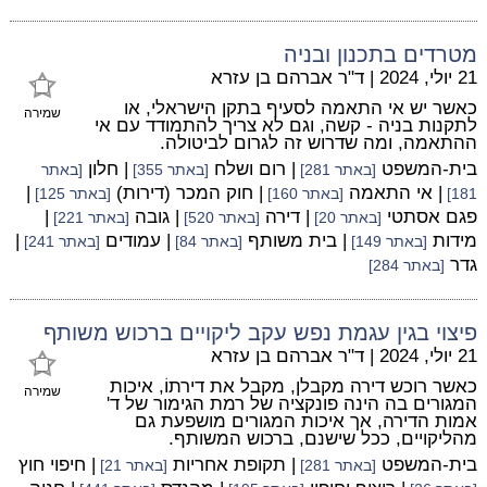
מטרדים בתכנון ובניה
21 יולי, 2024
|
ד"ר אברהם בן עזרא
כאשר יש אי התאמה לסעיף בתקן הישראלי, או
שמירה
לתקנות בניה - קשה, וגם לא צריך להתמודד עם אי
ההתאמה, ומה שדרוש זה לגרום לביטולה.
בית-המשפט
| רום ושלח
| חלון
[באתר 281]
[באתר 355]
[באתר
| אי התאמה
| חוק המכר (דירות)
|
181]
[באתר 160]
[באתר 125]
פגם אסתטי
| דירה
| גובה
|
[באתר 20]
[באתר 520]
[באתר 221]
מידות
| בית משותף
| עמודים
|
[באתר 149]
[באתר 84]
[באתר 241]
גדר
[באתר 284]
פיצוי בגין עגמת נפש עקב ליקויים ברכוש משותף
21 יולי, 2024
|
ד"ר אברהם בן עזרא
כאשר רוכש דירה מקבלן, מקבל את דירתוֹ, איכות
שמירה
המגורים בה הינה פונקציה של רמת הגימור של ד'
אמות הדירה, אך איכות המגורים מושפעת גם
מהליקויים, ככל שישנם, ברכוש המשותף.
בית-המשפט
| תקופת אחריות
| חיפוי חוץ
[באתר 281]
[באתר 21]