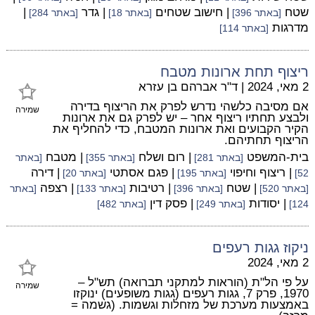
שטח
| חישוב שטחים
| גדר
|
[באתר 396]
[באתר 18]
[באתר 284]
מדרגות
[באתר 114]
ריצוף תחת ארונות מטבח
2 מאי, 2024
|
ד"ר אברהם בן עזרא
אם מסיבה כלשהי נדרש לפרק את הריצוף בדירה
שמירה
ולבצע תחתיו ריצוף אחר – יש לפרק גם את ארונות
הקיר הקבועים ואת ארונות המטבח, כדי להחליף את
הריצוף תחתיהם.
בית-המשפט
| רום ושלח
| מטבח
[באתר 281]
[באתר 355]
[באתר
| ריצוף וחיפוי
| פגם אסתטי
| דירה
52]
[באתר 195]
[באתר 20]
| שטח
| רטיבות
| רצפה
[באתר 520]
[באתר 396]
[באתר 133]
[באתר
| יסודות
| פסק דין
124]
[באתר 249]
[באתר 482]
ניקוז גגות רעפים
2 מאי, 2024
על פי הל"ת (הוראות למתקני תברואה) תש"ל –
שמירה
1970, פרק 7, גגות רעפים (גגות משופעים) ינוקזו
באמצעות מערכת של מזחלות וגשמות. (גשמה =