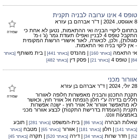
טופס 4 אינו ערובה לבניה תקנית
8 אוגוסט, 2024
|
ד"ר אברהם בן עזרא
בתחום ליקויי הבניה ואי ההתאמות, נטען לא אחת כי
שמירה
התקבל טופס 4 לבניין ואפילו תעודת גמר (ג' ו-מ'
סגולות), ולכן, לכאורה, לאור אישורי הרשות המקומית
- אין ליקוי בניה ואי התאמות.
אי התאמה
| מהנדס
| בית משותף
[באתר 160]
[באתר 441]
[באתר
| טופס 4
| פסק דין
84]
[באתר 21]
[באתר 482]
אוורור מכני
28 יולי, 2024
|
ד"ר אברהם בן עזרא
תקנת התכנון והבניה מאפשרות חלופה לאוורור
שמירה
חללים בדירה ע"י חלון הנפתח אל אוויר חוץ, וכאשר
לא מתאפשר אוורור אל אוויר חוץ - ישנה אפשרות
תקנית (העומדת בדרישת התקנות) לבצע אוורור מכני
באמצעות וונט.
שאלות הבהרה
| בית-המשפט
| תובע
[באתר 86]
[באתר 281]
| חלון
| אוורור
| מטבח
[באתר 141]
[באתר 181]
[באתר 65]
[באתר
| חדר שרות
| דירה
| תקרה
52]
[באתר 34]
[באתר 520]
[באתר 45]