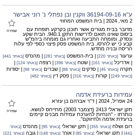
ע"א 36194-09-16 ווקנין ובן נפתלי נ' רוני אבישר
2 מאי, 2024
|
בית המשפט המחוזי
מדובר בבית מגורים אשר תוכנן בקרקע תופחת עם
שמירה
ביסוס שאינו תואם לדרישות התקן 940.1. הבית שקע
ונסדק, ומומחה התביעה ואחריו גם מומחה ביהמ"ש
קבע כי יש להרסו. בית המשפט פסק פיצוי כספי לפי עלות
הריסה ובניה מחדש.
ערעור
| בית-המשפט
| מהנדס
[באתר 220]
[באתר 281]
[באתר 441]
| אדריכל
| שטח
| רצפה
|
[באתר 161]
[באתר 396]
[באתר 124]
תקרה
| סדקים
| שברים
| יסודות
[באתר 45]
[באתר 88]
[באתר 98]
| קורות
| פסק דין
[באתר 249]
[באתר 316]
[באתר 482]
עמידות ברעידת אדמה
24 אפריל, 2024
|
ד"ר אברהם בן עזרא
תקן ישראלי 2413 (דצמבר 2003) מתייחס לנושא.
שמירה
כותרתו - "הנחיות להערכת עמידות מבנים קיימים
ברעידת אדמה ולחיזוקם".
רום ושלח
| תקן ישראלי
| מהנדס
[באתר 355]
[באתר 95]
[באתר
| תקן ישראלי
| אורך
| גובה
441]
[באתר 85]
[באתר 148]
[באתר 221]