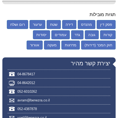
תגיות מובילות
פסק דין
מהנדס
דירה
שטח
ערעור
רום ושלח
קורות
גובה
גדר
עמודים
יסודות
חוק המכר (דירות)
מדרגות
מעקה
אוורור
יצירת קשר מהיר
04-8678417
04-8642012
052-6010262
avram@benezra.co.il
052-4387878
yoel@benezra.co.il