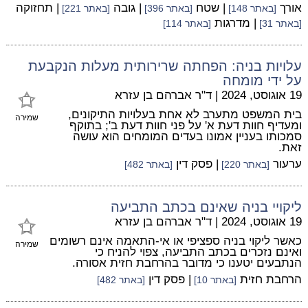
אורך
| שטח
| גובה
| תחזוקה
[באתר 148]
[באתר 396]
[באתר 221]
| מדרגות
[באתר 31]
[באתר 114]
עלויות בניה: הפחתה שרירותית מעלות הנקבעת
על ידי מומחה
19 אוגוסט, 2024
|
ד"ר אברהם בן עזרא
בית המשפט מתערב לא אחת בעלויות התיקונים,
שמירה
ומעדיף חוות דעת א' על פני חוות דעת ב'; בתוקף
סמכותו בעניין אמונו בעדים המומחים הוא עושה
זאת.
ערעור
| פסק דין
[באתר 220]
[באתר 482]
ליקויי בניה שאינם בכתב התביעה
19 אוגוסט, 2024
|
ד"ר אברהם בן עזרא
כאשר ליקוי בניה ספציפי או אי-התאמה אינם רשומים
שמירה
ואינם נזכרים בכתב התביעה, צפוי להניח כי
הנתבעים יטענו כי מדובר בהרחבת חזית אסורה.
הרחבת חזית
| פסק דין
[באתר 10]
[באתר 482]