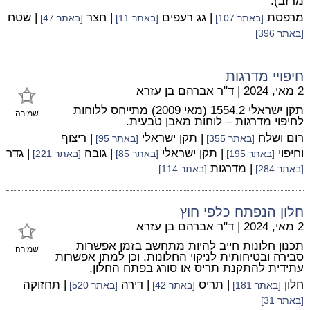
מרזב).
מרפסת
| גג רעפים
| חצר
| שטח
[באתר 107]
[באתר 11]
[באתר 47]
[באתר 396]
חיפויי מדרגות
2 מאי, 2024
|
ד"ר אברהם בן עזרא
תקן ישראלי 1554.2 (מאי 2009) מתייחס ללוחות
שמירה
לחיפוי מדרגות – לוחות מאבן טבעית.
רום ושלח
| תקן ישראלי
| ריצוף
[באתר 355]
[באתר 95]
וחיפוי
| תקן ישראלי
| גובה
| גדר
[באתר 195]
[באתר 85]
[באתר 221]
| מדרגות
[באתר 284]
[באתר 114]
חלון הנפתח כלפי חוץ
2 מאי, 2024
|
ד"ר אברהם בן עזרא
תכנון חלונות חייב להיות מתחשב בזמן אפשרות
שמירה
סבירה ובטיחותית לניקוי החלונות, וכן למתן אפשרות
עתידית להתקנת תריס או סורג בפתח החלון.
חלון
| תריס
| דירה
| תחזוקה
[באתר 181]
[באתר 42]
[באתר 520]
[באתר 31]