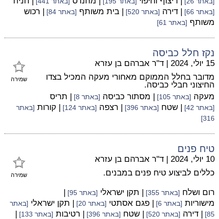
| ריצוף וחיפוי
| מהנדס
| חניה
[באתר 26]
[באתר 195]
[באתר 441]
| דירה
| בית משותף
| רכוש
[באתר 66]
[באתר 520]
[באתר 84]
משותף
[באתר 61]
נקז חלל כביסה
15 יולי, 2024
|
ד"ר אברהם בן עזרא
מדובר בחלל הממוקם מאחורי מעקה המכיל בצדו
שמירה
החיצוני חבלי כביסה.
מעקה
| מסתור כביסה
| תריס
[באתר 105]
[באתר 8]
| שטח
| רצפה
| קורות
[באתר 42]
[באתר 396]
[באתר 124]
[באתר
316]
טיח פנים
10 יולי, 2024
|
ד"ר אברהם בן עזרא
כללים לביצוע טיח פנים במבנים.
שמירה
רום ושלח
| תקן ישראלי
|
[באתר 355]
[באתר 95]
מישוריות
| פגם אסתטי
| תקן ישראלי
[באתר 6]
[באתר 20]
[באתר
| דירה
| שטח
| רטיבות
|
85]
[באתר 520]
[באתר 396]
[באתר 133]