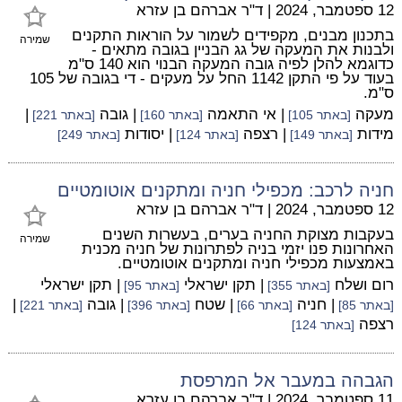
12 ספטמבר, 2024
|
ד"ר אברהם בן עזרא
בתכנון מבנים, מקפידים לשמור על הוראות התקנים
שמירה
ולבנות את המעקה של גג הבניין בגובה מתאים -
כדוגמא להלן לפיה גובה המעקה הבנוי הוא 140 ס"מ
בעוד על פי התקן 1142 החל על מעקים - די בגובה של 105
ס"מ.
מעקה
| אי התאמה
| גובה
|
[באתר 105]
[באתר 160]
[באתר 221]
מידות
| רצפה
| יסודות
[באתר 149]
[באתר 124]
[באתר 249]
חניה לרכב: מכפילי חניה ומתקנים אוטומטיים
12 ספטמבר, 2024
|
ד"ר אברהם בן עזרא
בעקבות מצוקת החניה בערים, בעשרות השנים
שמירה
האחרונות פנו יזמי בניה לפתרונות של חניה מכנית
באמצעות מכפילי חניה ומתקנים אוטומטיים.
רום ושלח
| תקן ישראלי
| תקן ישראלי
[באתר 355]
[באתר 95]
| חניה
| שטח
| גובה
|
[באתר 85]
[באתר 66]
[באתר 396]
[באתר 221]
רצפה
[באתר 124]
הגבהה במעבר אל המרפסת
11 ספטמבר, 2024
|
ד"ר אברהם בן עזרא