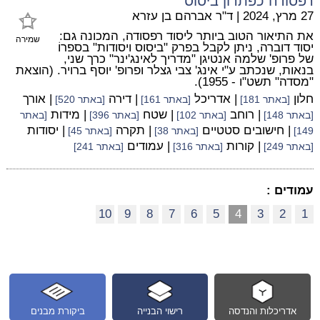
רפסודה כפתרון ביסוס
27 מרץ, 2024
|
ד"ר אברהם בן עזרא
את התיאור הטוב ביותר ליסוד רפסודה, המכונה גם:
שמירה
יסוד דוברה, ניתן לקבל בפרק "ביסוס ויסודות" בספרוֹ
של פרופ' שלמה אנטיגן "מדריך לאינג'ינר" כרך שני,
בנאות, שנכתב ע"י אינג' צבי גצלר ופרופ' יוסף ברויר. (הוצאת
"מסדה" תשט"ו - 1955).
חלון
| אדריכל
| דירה
| אורך
[באתר 181]
[באתר 161]
[באתר 520]
| רוחב
| שטח
| מידות
[באתר 148]
[באתר 102]
[באתר 396]
[באתר
| חישובים סטטיים
| תקרה
| יסודות
149]
[באתר 38]
[באתר 45]
| קורות
| עמודים
[באתר 249]
[באתר 316]
[באתר 241]
עמודים :
10
9
8
7
6
5
4
3
2
1
אדריכלות והנדסה
רישוי הבנייה
ביקורת מבנים