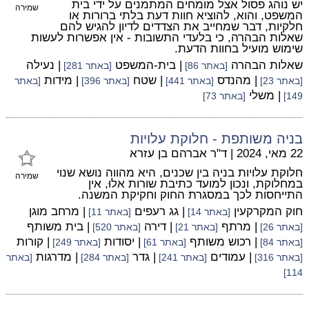
יש נוהג פסול אצל מומחים המתמנים על ידי בית
שמירה
המשפט, והוא, להוציא חוות דעת בלתי ברורות או
חלקיות, דבר שמחייב את הצדדים לדיון להגיש להם
שאלות הבהרה, כי בלעדי התשובות - אין אפשרות לעשות
שימוש מועיל בחוות הדעת.
שאלות הבהרה
| בית-המשפט
| נעילה
[באתר 86]
[באתר 281]
| מהנדס
| שטח
| מידות
[באתר 23]
[באתר 441]
[באתר 396]
[באתר
| משלי
149]
[באתר 73]
בניה משותפת - חלוקת עלויות
22 מאי, 2024
|
ד"ר אברהם בן עזרא
חלוקת עלויות בניה בין שכנים, היא מהווה נושא שנוי
שמירה
במחלוקת, ונכון למועד כתיבת שורות אלוּ, אין
התייחסות לכך במסגרת החוק וחקיקת המשנה.
חוק המקרקעין
| גג רעפים
| מרחב מוגן
[באתר 14]
[באתר 11]
| מרתף
| דירה
| בית משותף
[באתר 26]
[באתר 21]
[באתר 520]
| רכוש משותף
| יסודות
| קורות
[באתר 84]
[באתר 61]
[באתר 249]
| עמודים
| גדר
| מדרגות
[באתר 316]
[באתר 241]
[באתר 284]
[באתר
114]