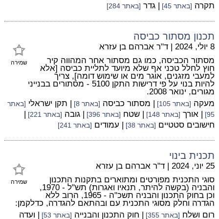
תקרה
| גדר
[באתר 45]
[באתר 284]
תכנון מסתור כביסה
8 יולי, 2024
|
ד"ר אברהם בן עזרא
מסתור הכביסה, כמו גם מסתור אחר המהווה קיר
שמירה
חוץ לחלל טכני אף שלא מיועד לתליית כביסה [אלא
למעבי מזגנים, אוגר מים או שימוש דומה], צריך
להיות בנוי על פי דרישות התקן 5100 - מסתורים בבנייני
מגורים, ינואר 2008.
מעקה
| מסתור כביסה
| תקן ישראלי
[באתר 105]
[באתר 8]
[באתר
| אורך
| שטח
| גובה
|
95]
[באתר 148]
[באתר 396]
[באתר 221]
חישובים סטטיים
| עמודים
[באתר 38]
[באתר 241]
תכנית בינוי
25 יוני, 2024
|
ד"ר אברהם בן עזרא
סוגי התכנית מפורטים ומתוארים בתקנות התכנון
שמירה
והבניה (בקשה להיתר, תנאיו ואגרות) תש"ל - 1970,
וכן בחוק התכנון והבניה תשכ"ה - 1965, הרוב ללא
הגדרה וחלק מסוגי התכנית עם ובהתאם להגדרה, כדלקמן:
רום ושלח
| חוק התכנון והבנייה
| ועדה
[באתר 355]
[באתר 53]