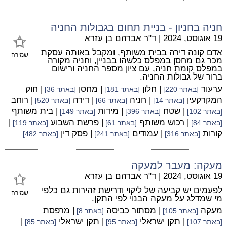
חניה בחניון - בניית תחום בגבולות החניה
19 אוגוסט, 2024
|
ד"ר אברהם בן עזרא
אדם קונה דירה בבית משותף, ומקבל באותה עסקת
שמירה
מכר גם מחסן במפלס כלשהו בבניין, וחניה מקורה
במפלס קומת חניה, עם ציון מספר החניה ורישום
ברור של גבולות החניה.
ערעור
| חלון
| מחסן
| חוק
[באתר 220]
[באתר 181]
[באתר 36]
המקרקעין
| חניה
| דירה
| רוחב
[באתר 14]
[באתר 66]
[באתר 520]
| שטח
| מידות
| בית משותף
[באתר 102]
[באתר 396]
[באתר 149]
| רכוש משותף
| פרשת השבוע
|
[באתר 84]
[באתר 61]
[באתר 119]
קורות
| עמודים
| פסק דין
[באתר 316]
[באתר 241]
[באתר 482]
מעקה: מעבר למעקה
19 אוגוסט, 2024
|
ד"ר אברהם בן עזרא
לפעמים יש קביעה של ליקוי ודרישת זהירות גם כלפי
שמירה
מי שמדלג על מעקה הבנוי לפי התקן.
מעקה
| מסתור כביסה
| מרפסת
[באתר 105]
[באתר 8]
| תקן ישראלי
| תקן ישראלי
|
[באתר 107]
[באתר 95]
[באתר 85]