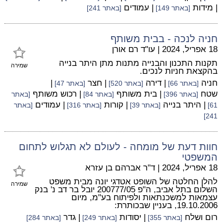
| מידות
| עמודים
[באתר 149]
[באתר 241]
חניה לנכה - בבית משותף
18 אפריל, 2024
|
עו"ד רם אורן
תקנות התכנון והבנייה מתנות מתן היתר בנייה
שמירה
בהקצאת חניות לנכים.
חניה
| דירה
| חצר
|
[באתר 66]
[באתר 520]
[באתר 47]
שטח
| בית משותף
| רכוש משותף
[באתר 396]
[באתר 84]
[באתר
| היתר בנייה
| קורות
| עמודים
61]
[באתר 39]
[באתר 316]
[באתר
241]
חוות דעת של מומחה - לעולם לא תגלוש לתחום
המשפטי
18 אפריל, 2024
|
ד"ר אברהם בן עזרא
להלן החלטה של השופט אטדגי יונה מבית משפט
שמירה
השלום בתל אביב, ה"פ 200777/05 יובל בר דב נ' בנק
עצמאות למשכנתאות ולפיתוח בע"מ, מיום
19.10.2006, בעניין שבכותרת:
רום ושלח
| יסודות
| גדר
[באתר 355]
[באתר 249]
[באתר 284]