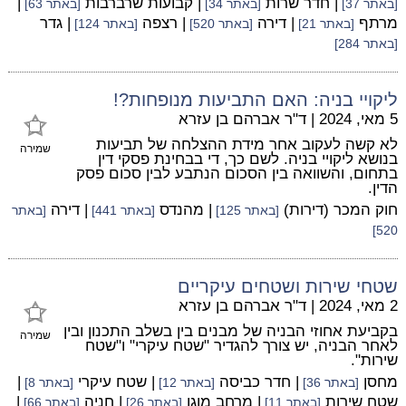
| חדר שרות
| קבועות שרברבות
|
[באתר 37]
[באתר 34]
[באתר 63]
מרתף
| דירה
| רצפה
| גדר
[באתר 21]
[באתר 520]
[באתר 124]
[באתר 284]
ליקויי בניה: האם התביעות מנופחות?!
5 מאי, 2024
|
ד"ר אברהם בן עזרא
לא קשה לעקוב אחר מידת ההצלחה של תביעות
שמירה
בנושא ליקויי בניה. לשם כך, די בבחינת פסקי דין
בתחום, והשוואה בין הסכום הנתבע לבין סכום פסק
הדין.
חוק המכר (דירות)
| מהנדס
| דירה
[באתר 125]
[באתר 441]
[באתר
520]
שטחי שירות ושטחים עיקריים
2 מאי, 2024
|
ד"ר אברהם בן עזרא
בקביעת אחוזי הבניה של מבנים בין בשלב התכנון ובין
שמירה
לאחר הבניה, יש צורך להגדיר "שטח עיקרי" ו"שטח
שירות".
מחסן
| חדר כביסה
| שטח עיקרי
|
[באתר 36]
[באתר 12]
[באתר 8]
שטח שירות
| מרחב מוגן
| חניה
|
[באתר 11]
[באתר 26]
[באתר 66]