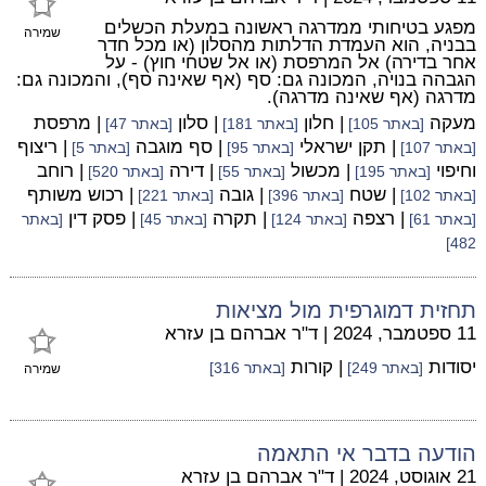
מפגע בטיחותי ממדרגה ראשונה במעלת הכשלים
שמירה
בבניה, הוא העמדת הדלתות מהסלון (או מכל חדר
אחר בדירה) אל המרפסת (או אל שטחי חוץ) - על
הגבהה בנויה, המכונה גם: סף (אף שאינה סף), והמכונה גם:
מדרגה (אף שאינה מדרגה).
מעקה
| חלון
| סלון
| מרפסת
[באתר 105]
[באתר 181]
[באתר 47]
| תקן ישראלי
| סף מוגבה
| ריצוף
[באתר 107]
[באתר 95]
[באתר 5]
וחיפוי
| מכשול
| דירה
| רוחב
[באתר 195]
[באתר 55]
[באתר 520]
| שטח
| גובה
| רכוש משותף
[באתר 102]
[באתר 396]
[באתר 221]
| רצפה
| תקרה
| פסק דין
[באתר 61]
[באתר 124]
[באתר 45]
[באתר
482]
תחזית דמוגרפית מול מציאות
11 ספטמבר, 2024
|
ד"ר אברהם בן עזרא
יסודות
| קורות
[באתר 249]
[באתר 316]
שמירה
הודעה בדבר אי התאמה
21 אוגוסט, 2024
|
ד"ר אברהם בן עזרא