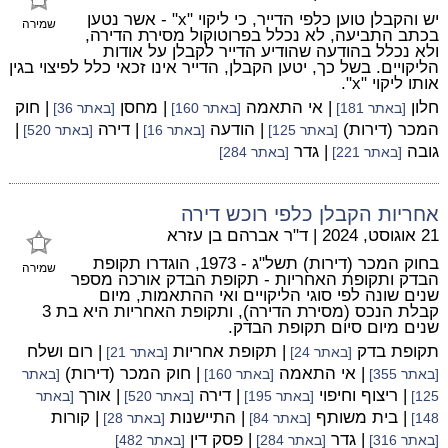
יש והקבלן טוען כלפי הדייר, כי ליקוי "x" - אשר נטען
שמירה
בכתב התביעה, לא נכלל בפרוטוקול מסירת הדירה,
ולא נכלל בהודעה שהודיע הדייר לקבלן על אודות
הליקויים. בשל כך, יטען הקבלן, הדייר אינו זכאי כלל לפיצוי בגין
אותו ליקוי "x".
חלון
| אי התאמה
| מחסן
| חוק
[באתר 181]
[באתר 160]
[באתר 36]
המכר (דירות)
| הודעה
| דירה
|
[באתר 125]
[באתר 16]
[באתר 520]
גובה
| גדר
[באתר 221]
[באתר 284]
אחריות הקבלן כלפי רוכש דירה
21 אוגוסט, 2024
|
ד"ר אברהם בן עזרא
בחוק המכר (דירות) תשל"ג - 1973, הוגדרו תקופת
שמירה
הבדק ותקופת האחריות - תקופת הבדק אורכה מספר
שנים שונה לפי סוגי הליקויים ואי ההתאמות, מיום
קבלת הנכס (מסירת הדירה), ותקופת האחריות היא בת 3
שנים מיום סיום תקופת הבדק.
תקופת בדק
| תקופת אחריות
| רום ושלח
[באתר 24]
[באתר 21]
| אי התאמה
| חוק המכר (דירות)
[באתר 355]
[באתר 160]
[באתר
| ריצוף וחיפוי
| דירה
| אורך
125]
[באתר 195]
[באתר 520]
[באתר
| בית משותף
| התיישנות
| קורות
148]
[באתר 84]
[באתר 28]
| גדר
| פסק דין
[באתר 316]
[באתר 284]
[באתר 482]