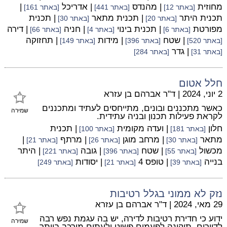
מחוזית
| מהנדס
| אדריכל
|
[באתר 12]
[באתר 441]
[באתר 161]
תכנית היתר
| תכנית מתאר
| תכנית
[באתר 20]
[באתר 30]
מפורטת
| תכנית בינוי
| חניה
| דירה
[באתר 6]
[באתר 4]
[באתר 66]
| שטח
| מידות
| תחזוקה
[באתר 520]
[באתר 396]
[באתר 149]
| גדר
[באתר 31]
[באתר 284]
חלל אטום
2 יוני, 2024
|
ד"ר אברהם בן עזרא
כאשר מתכננים ובונים, מתייחסים לעתיד ומתכננים
שמירה
לקראת פעילות תכנון ובניה עתידית.
חלון
| ועדה מקומית
| תכנית
[באתר 181]
[באתר 100]
מתאר
| מרחב מוגן
| מרתף
|
[באתר 30]
[באתר 26]
[באתר 21]
מכשול
| שטח
| גובה
| היתר
[באתר 55]
[באתר 396]
[באתר 221]
בנייה
| טופס 4
| יסודות
[באתר 39]
[באתר 21]
[באתר 249]
נזק לא ממוני בגלל רטיבות
29 מאי, 2024
|
ד"ר אברהם בן עזרא
ידוע כי חדירת רטיבות לדירה, יש בה עגמת נפש רבה
שמירה
לדיירים, תיקונה לפעמים פשוט ולעתים מורכב ביותר