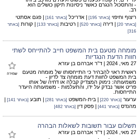
- והתסכול הנגרם כאשר ניסיונות תיקון כושלים הוא
רב.
ריצוף וחיפוי
| אדריכל
| פגם אסתטי
[באתר 195]
[באתר 161]
| דירה
| רטיבות
| קורות
[באתר 20]
[באתר 520]
[באתר 133]
[באתר
316]
מומחה מטעם בית המשפט חייב להתייחס לשתי
חוות הדעת הנגדיות
27 מאי, 2024
|
ד"ר אברהם בן עזרא
ראשית ראוי להבהיר כי התייחסותו של מומחה מטעם
שמירה
בית המשפט לחוות דעת מומחה צד לדיון -
משמעותה: נימוק המצדיק קבלה או דחיה של אותו
פריט אשר נבדק על ידוֹ, והתעלמות - משמעותה היעדר
התייחסות.
ערעור
| בית-המשפט
| תובע
|
[באתר 220]
[באתר 281]
[באתר 141]
מהנדס
| פסק דין
[באתר 441]
[באתר 482]
תשלום עבור תשובות לשאלות הבהרה
27 מאי, 2024
|
ד"ר אברהם בן עזרא