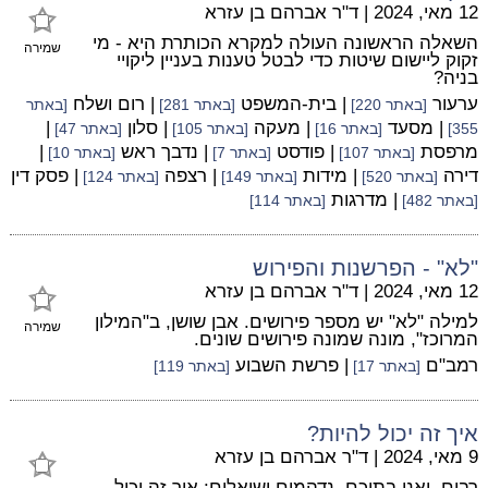
12 מאי, 2024
|
ד"ר אברהם בן עזרא
השאלה הראשונה העולה למקרא הכותרת היא - מי
שמירה
זקוק ליישום שיטות כדי לבטל טענות בעניין ליקויי
בניה?
ערעור
| בית-המשפט
| רום ושלח
[באתר 220]
[באתר 281]
[באתר
| מסעד
| מעקה
| סלון
|
355]
[באתר 16]
[באתר 105]
[באתר 47]
מרפסת
| פודסט
| נדבך ראש
|
[באתר 107]
[באתר 7]
[באתר 10]
דירה
| מידות
| רצפה
| פסק דין
[באתר 520]
[באתר 149]
[באתר 124]
| מדרגות
[באתר 482]
[באתר 114]
"לא" - הפרשנות והפירוש
12 מאי, 2024
|
ד"ר אברהם בן עזרא
למילה "לא" יש מספר פירושים. אבן שושן, ב"המילון
שמירה
המרוכז", מונה שמונה פירושים שונים.
רמב"ם
| פרשת השבוע
[באתר 17]
[באתר 119]
איך זה יכול להיות?
9 מאי, 2024
|
ד"ר אברהם בן עזרא
רבים, ואני בתוכם, נדהמים ושואלים: איך זה יכול