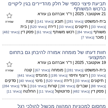
תביעת פיצוי כספי של חלק מהדיירים בגין ליקויים
ברכוש המשותף
21 אוקטובר, 2025
|
ד"ר אברהם בן עזרא
בית-המשפט
| תובע
| קונה
[באתר 281]
[באתר 141]
שמירה
| תיקונים
| דירה
| בית
[באתר 33]
[באתר 33]
[באתר 520]
משותף
| רכוש משותף
| פסק דין
[באתר 84]
[באתר 61]
[באתר 482]
| מוכר
[באתר 7]
חוות דעתו של מומחה אמורה להיבחן גם בתחום
המקצועי
19 אוקטובר, 2025
|
ד"ר אברהם בן עזרא
בית-המשפט
| מומחה
| קונה
[באתר 281]
[באתר 67]
שמירה
| ריצוף וחיפוי
| מהנדס
[באתר 33]
[באתר 195]
[באתר 441]
| תיקונים
| דירה
| מינוי
| סדקים
[באתר 33]
[באתר 520]
[באתר 40]
| שברים
| קורות
| גדר
[באתר 88]
[באתר 98]
[באתר 316]
[באתר 284]
| פסק דין
| פרוטוקול
| החלטה
[באתר 482]
[באתר 11]
[באתר 11]
מחסום למכוניות המהווה מכשול להולכי רגל