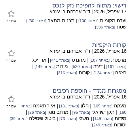
רישוי: מתווה להפיכת נזק לנכס
17 אפריל, 2026
|
ד"ר אברהם בן עזרא
ועדה מקומית
| תכנית מתאר
|
[באתר 100]
[באתר 30]
שמירה
שטח
[באתר 396]
קורות היקפיות
16 אפריל, 2026
|
ד"ר אברהם בן עזרא
מרפסת
| מהנדס
| אדריכל
[באתר 107]
[באתר 441]
שמירה
| דירה
| מידות
|
[באתר 161]
[באתר 520]
[באתר 149]
רצפה
| קורות
[באתר 124]
[באתר 316]
מסגרות ממ"ד - הוספת רכיבים
16 אפריל, 2026
|
ד"ר אברהם בן עזרא
מעקה
| חלון
| אי התאמה
[באתר 105]
[באתר 181]
[באתר
שמירה
| תקן ישראלי
| מרחב מוגן
|
160]
[באתר 95]
[באתר 26]
מידות
| משלי
| ביטול ופסילה
|
[באתר 149]
[באתר 73]
[באתר 39]
יסודות
[באתר 249]