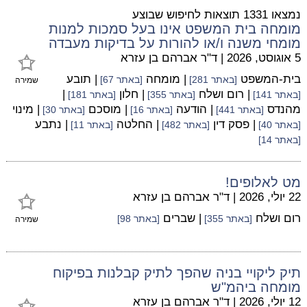
נמצאו 1331 תוצאות לחיפוש שבוצע
מומחה בית המשפט אינו בעל סמכות למנות
מומחי משנה ו/או להורות על בדיקות מעבדה
5 אוגוסט, 2026
|
ד"ר אברהם בן עזרא
בית-המשפט
| מומחה
| תובע
[באתר 281]
[באתר 67]
שמירה
| רום ושלח
| חלון
|
[באתר 141]
[באתר 355]
[באתר 181]
מהנדס
| הודעה
| מוסכם
| מינוי
[באתר 441]
[באתר 16]
[באתר 30]
| פסק דין
| החלטה
| נתבע
[באתר 40]
[באתר 482]
[באתר 11]
[באתר 14]
מט לאלופים!
22 יולי, 2026
|
ד"ר אברהם בן עזרא
רום ושלח
| שברים
[באתר 355]
[באתר 98]
שמירה
תיק ליקויי בניה שהפך לתיק קבלנות בפיקוח
מומחה ביהמ"ש
12 יולי, 2026
|
ד"ר אברהם בן עזרא