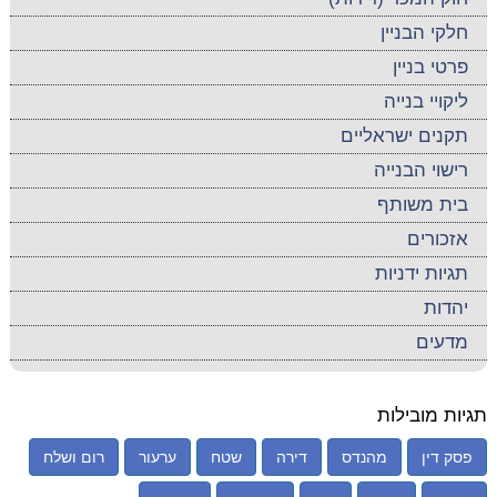
חלקי הבניין
פרטי בניין
ליקויי בנייה
תקנים ישראליים
רישוי הבנייה
בית משותף
אזכורים
תגיות ידניות
יהדות
מדעים
תגיות מובילות
פסק דין
מהנדס
דירה
שטח
ערעור
רום ושלח