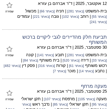
12 אוקטובר, 2025
|
ד"ר אברהם בן עזרא
בית-המשפט
| חניה
| מכשול
[באתר 281]
[באתר 66]
שמירה
| רוחב
| גובה
| עמודים
[באתר 55]
[באתר 102]
[באתר 221]
[באתר 241]
תביעת חלק מהדיירים לגבי ליקויים ברכוש
המשותף
30 ספטמבר, 2025
|
ד"ר אברהם בן עזרא
בית-המשפט
| תובע
| קונה
[באתר 281]
[באתר 141]
שמירה
| דירה
| בית משותף
|
[באתר 33]
[באתר 520]
[באתר 84]
רכוש משותף
| קורות
| פסק דין
[באתר 61]
[באתר 316]
[באתר 482]
| נתבע
| מוכר
[באתר 14]
[באתר 7]
מעקה מרחף
25 ספטמבר, 2025
|
ד"ר אברהם בן עזרא
מעקה
| מרפסת
| תקן ישראלי
[באתר 105]
[באתר 107]
שמירה
| תקן ישראלי
| נדבך ראש
[באתר 95]
[באתר 85]
[באתר