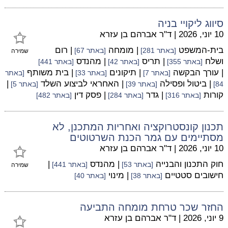
סיווג ליקויי בניה
10 יוני, 2026
|
ד"ר אברהם בן עזרא
בית-המשפט
| מומחה
| רום
[באתר 281]
[באתר 67]
שמירה
ושלח
| תריס
| מהנדס
[באתר 355]
[באתר 42]
[באתר 441]
| עורך הבקשה
| תיקונים
| בית משותף
[באתר 7]
[באתר 33]
[באתר
| ביטול ופסילה
| האחראי לביצוע השלד
|
84]
[באתר 39]
[באתר 5]
קורות
| גדר
| פסק דין
[באתר 316]
[באתר 284]
[באתר 482]
תכנון קונסטרוקציה ואחריות המתכנן, לא
מסתיימים עם גמר הכנת השרטוטים
10 יוני, 2026
|
ד"ר אברהם בן עזרא
חוק התכנון והבנייה
| מהנדס
|
[באתר 53]
[באתר 441]
שמירה
חישובים סטטיים
| מינוי
[באתר 38]
[באתר 40]
החזר שכר טרחת מומחה התביעה
9 יוני, 2026
|
ד"ר אברהם בן עזרא