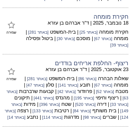
חקירת מומחה
18 נובמבר, 2025
|
ד"ר אברהם בן עזרא
חקירת מומחה
| בית-המשפט
|
[באתר 25]
[באתר 281]
שמירה
מומחה
| מוסכם
| ביטול ופסילה
[באתר 67]
[באתר 30]
[באתר 39]
ריצוף- החלפת אריחים בודדים
23 אוקטובר, 2025
|
ד"ר אברהם בן עזרא
שאלות הבהרה
| בית-המשפט
|
[באתר 86]
[באתר 281]
שמירה
מומחה
| תובע
| סלון
|
[באתר 67]
[באתר 141]
[באתר 47]
מטבח
| פרוזדור
| קבועות שרברבות
[באתר 52]
[באתר 42]
[באתר
| ריצוף וחיפוי
| מהנדס
| תיקונים
63]
[באתר 195]
[באתר 441]
| דירה
| שטח
| מידות
[באתר 33]
[באתר 520]
[באתר 396]
[באתר
| בית משותף
| רטיבות
| רצפה
149]
[באתר 84]
[באתר 133]
[באתר
| שברים
| מדרגות
| נתבע
124]
[באתר 98]
[באתר 114]
[באתר 14]