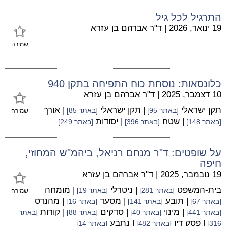
התרגיל לכל גיל
19 ינואר, 2026
|
ד"ר אברהם בן עזרא
שמירה
כלונסאות: נוסחת כוח התפיחה בתקן 940
10 דצמבר, 2025
|
ד"ר אברהם בן עזרא
תקן ישראלי
| תקן ישראלי
| אורך
[באתר 95]
[באתר 85]
שמירה
| שטח
| יסודות
[באתר 148]
[באתר 396]
[באתר 249]
על שופטים: ד"ר מנחם רניאל, ביהמ"ש המחוזי,
חיפה
19 נובמבר, 2025
|
ד"ר אברהם בן עזרא
בית-המשפט
| ניטרלי
| מומחה
[באתר 281]
[באתר 19]
שמירה
| תובע
| מסעד
| מהנדס
[באתר 67]
[באתר 141]
[באתר 16]
| מינוי
| סדקים
| קורות
[באתר 441]
[באתר 40]
[באתר 88]
[באתר
| פסק דין
| נתבע
316]
[באתר 482]
[באתר 14]