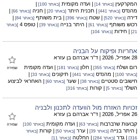
המקרקעין
| ועדה מקומית
|
[באתר 14]
[באתר 100]
מהנדס
| תכנית היתר
| חניה
|
[באתר 441]
[באתר 20]
[באתר 66]
דירה
| שטח
| בית משותף
|
[באתר 520]
[באתר 396]
[באתר 84]
רכוש משותף
| היתר בנייה
| טופס 4
[באתר 61]
[באתר 39]
[באתר
| חידות
21]
[באתר 104]
אחריות ופיקוח על הבניה
28 אפריל, 2026
|
ד"ר אברהם בן עזרא
רום ושלח
| חלון
| ועדה מקומית
[באתר 355]
[באתר 181]
שמירה
| מהנדס
| תיקונים
|
[באתר 100]
[באתר 441]
[באתר 33]
חישובים סטטיים
| שער
| האחראי לביצוע
[באתר 38]
[באתר 60]
השלד
| קורות
[באתר 5]
[באתר 316]
זכויות האזרח מול הוועדה לתכנון ולבניה
26 אפריל, 2026
|
ד"ר אברהם בן עזרא
קבועות שרברבות
| ועדה מקומית
[באתר 63]
[באתר 100]
שמירה
| היתר בנייה
| ערר
| קורות
[באתר 39]
[באתר 50]
[באתר
| גדר
| החלטה
316]
[באתר 284]
[באתר 11]