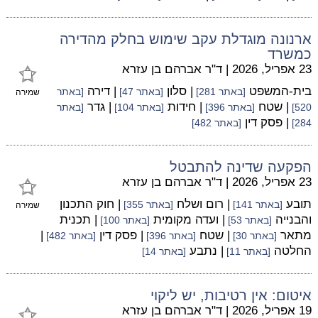
ארנונה מוגדלת עקב שימוש בחלק מהדירה
כמשרד
23 אפריל, 2026
|
ד"ר אברהם בן עזרא
בית-המשפט
| סלון
| דירה
[באתר 281]
[באתר 47]
[באתר
שמירה
| שטח
| חידות
| גדר
520]
[באתר 396]
[באתר 104]
[באתר
| פסק דין
284]
[באתר 482]
הפקעה שדינה להתבטל
23 אפריל, 2026
|
ד"ר אברהם בן עזרא
תובע
| רום ושלח
| חוק התכנון
[באתר 141]
[באתר 355]
שמירה
והבנייה
| ועדה מקומית
| תכנית
[באתר 53]
[באתר 100]
מתאר
| שטח
| פסק דין
|
[באתר 30]
[באתר 396]
[באתר 482]
החלטה
| נתבע
[באתר 11]
[באתר 14]
איטום: אין רטיבות, יש ליקוי
19 אפריל, 2026
|
ד"ר אברהם בן עזרא