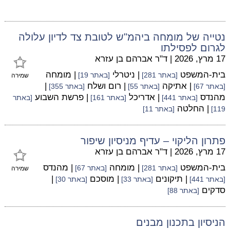
נטייה של מומחה ביהמ"ש לטובת צד לדיון עלולה
לגרום לפסילתו
17 מרץ, 2026
|
ד"ר אברהם בן עזרא
בית-המשפט
| ניטרלי
| מומחה
[באתר 281]
[באתר 19]
שמירה
| אתיקה
| רום ושלח
|
[באתר 67]
[באתר 55]
[באתר 355]
מהנדס
| אדריכל
| פרשת השבוע
[באתר 441]
[באתר 161]
[באתר
| החלטה
119]
[באתר 11]
פתרון הליקוי – עדיף מניסיון שיפור
17 מרץ, 2026
|
ד"ר אברהם בן עזרא
בית-המשפט
| מומחה
| מהנדס
[באתר 281]
[באתר 67]
שמירה
| תיקונים
| מוסכם
|
[באתר 441]
[באתר 33]
[באתר 30]
סדקים
[באתר 88]
הניסיון בתכנון מבנים