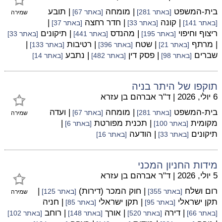
בית-המשפט
| מומחה
| תובע
[באתר 281]
[באתר 67]
שמירה
| קונה
| חדר רחצה
|
[באתר 141]
[באתר 33]
[באתר 37]
ריצוף וחיפוי
| מהנדס
| תיקונים
[באתר 195]
[באתר 441]
[באתר 33]
| מרתף
| שטח
| רטיבות
|
[באתר 21]
[באתר 396]
[באתר 133]
שברים
| פסק דין
| נתבע
[באתר 98]
[באתר 482]
[באתר 14]
תוקפו של היתר בניה
6 יולי, 2026
|
ד"ר אברהם בן עזרא
בית-המשפט
| מומחה
| ועדה
[באתר 281]
[באתר 67]
שמירה
מקומית
| תכנית מפורטת
|
[באתר 100]
[באתר 6]
תיקונים
| הודעה
[באתר 33]
[באתר 16]
מידות החניון המכני
5 יולי, 2026
|
ד"ר אברהם בן עזרא
רום ושלח
| חוק המכר (דירות)
|
[באתר 355]
[באתר 125]
שמירה
תקן ישראלי
| תקן ישראלי
| חניה
[באתר 95]
[באתר 85]
| דירה
| אורך
| רוחב
[באתר 66]
[באתר 520]
[באתר 148]
[באתר 102]