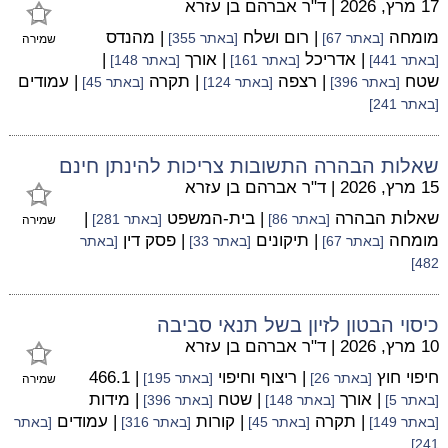
17 מרץ, 2026
|
ד"ר אברהם בן עזרא
מומחה
| רום ושלח
| מהנדס
[באתר 67]
[באתר 355]
שמירה
| אדריכל
| אורך
|
[באתר 441]
[באתר 161]
[באתר 148]
שטח
| רצפה
| תקרה
| עמודים
[באתר 396]
[באתר 124]
[באתר 45]
[באתר 241]
שאלות הבהרה התשובות צריכות להינתן חינם
15 מרץ, 2026
|
ד"ר אברהם בן עזרא
שאלות הבהרה
| בית-המשפט
|
[באתר 86]
[באתר 281]
שמירה
מומחה
| תיקונים
| פסק דין
[באתר 67]
[באתר 33]
[באתר
482]
כיסוי הבטון לזיון בשל תנאי סביבה
10 מרץ, 2026
|
ד"ר אברהם בן עזרא
חיפוי חוץ
| ריצוף וחיפוי
| 466.1
[באתר 26]
[באתר 195]
שמירה
| אורך
| שטח
| מידות
[באתר 5]
[באתר 148]
[באתר 396]
| תקרה
| קורות
| עמודים
[באתר 149]
[באתר 45]
[באתר 316]
[באתר
241]