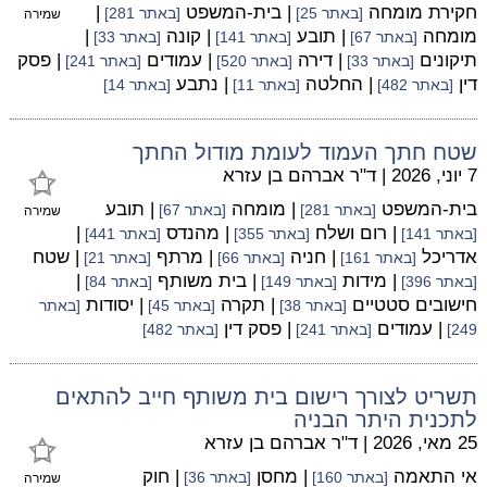
חקירת מומחה
| בית-המשפט
|
[באתר 25]
[באתר 281]
שמירה
מומחה
| תובע
| קונה
|
[באתר 67]
[באתר 141]
[באתר 33]
תיקונים
| דירה
| עמודים
| פסק
[באתר 33]
[באתר 520]
[באתר 241]
דין
| החלטה
| נתבע
[באתר 482]
[באתר 11]
[באתר 14]
שטח חתך העמוד לעומת מודול החתך
7 יוני, 2026
|
ד"ר אברהם בן עזרא
בית-המשפט
| מומחה
| תובע
[באתר 281]
[באתר 67]
שמירה
| רום ושלח
| מהנדס
|
[באתר 141]
[באתר 355]
[באתר 441]
אדריכל
| חניה
| מרתף
| שטח
[באתר 161]
[באתר 66]
[באתר 21]
| מידות
| בית משותף
|
[באתר 396]
[באתר 149]
[באתר 84]
חישובים סטטיים
| תקרה
| יסודות
[באתר 38]
[באתר 45]
[באתר
| עמודים
| פסק דין
249]
[באתר 241]
[באתר 482]
תשריט לצורך רישום בית משותף חייב להתאים
לתכנית היתר הבניה
25 מאי, 2026
|
ד"ר אברהם בן עזרא
אי התאמה
| מחסן
| חוק
[באתר 160]
[באתר 36]
שמירה