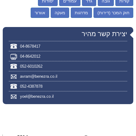
קורות
גובה
גדר
עמודים
יסודות
חוק המכר (דירות)
מדרגות
מעקה
אוורור
יצירת קשר מהיר
04-8678417
04-8642012
052-6010262
avram@benezra.co.il
052-4387878
yoel@benezra.co.il