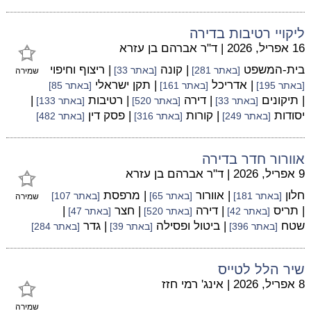
ליקויי רטיבות בדירה
16 אפריל, 2026
|
ד"ר אברהם בן עזרא
בית-המשפט
| קונה
| ריצוף וחיפוי
[באתר 281]
[באתר 33]
שמירה
| אדריכל
| תקן ישראלי
[באתר 195]
[באתר 161]
[באתר 85]
| תיקונים
| דירה
| רטיבות
|
[באתר 33]
[באתר 520]
[באתר 133]
יסודות
| קורות
| פסק דין
[באתר 249]
[באתר 316]
[באתר 482]
אוורור חדר בדירה
9 אפריל, 2026
|
ד"ר אברהם בן עזרא
חלון
| אוורור
| מרפסת
[באתר 181]
[באתר 65]
[באתר 107]
שמירה
| תריס
| דירה
| חצר
|
[באתר 42]
[באתר 520]
[באתר 47]
שטח
| ביטול ופסילה
| גדר
[באתר 396]
[באתר 39]
[באתר 284]
שיר הלל לטייס
8 אפריל, 2026
|
אינג' רמי חזז
שמירה