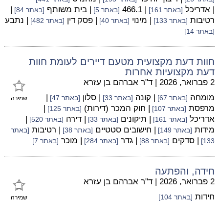
| אדריכל
| 466.1
| בית משותף
|
[באתר 161]
[באתר 5]
[באתר 84]
רטיבות
| מינוי
| פסק דין
| נתבע
[באתר 133]
[באתר 40]
[באתר 482]
[באתר 14]
חוות דעת מקצועית מטעם דיירים לעומת חוות
דעת מקצועיות אחרות
2 פברואר, 2026
|
ד"ר אברהם בן עזרא
מומחה
| קונה
| סלון
|
[באתר 67]
[באתר 33]
[באתר 47]
שמירה
מרפסת
| חוק המכר (דירות)
|
[באתר 107]
[באתר 125]
אדריכל
| תיקונים
| דירה
|
[באתר 161]
[באתר 33]
[באתר 520]
מידות
| חישובים סטטיים
| רטיבות
[באתר 149]
[באתר 38]
[באתר
| סדקים
| גדר
| מוכר
133]
[באתר 88]
[באתר 284]
[באתר 7]
חידה, והפתעה
2 פברואר, 2026
|
ד"ר אברהם בן עזרא
חידות
[באתר 104]
שמירה