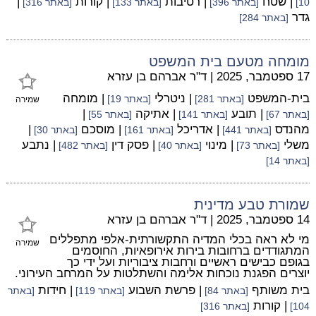
| שטח
| רטיבות
| קורות
|
10]
[באתר 396]
[באתר 133]
[באתר 316]
גדר
[באתר 284]
מומחה מטעם בית המשפט
17 ספטמבר, 2025
|
ד"ר אברהם בן עזרא
בית-המשפט
| ניטרלי
| מומחה
[באתר 281]
[באתר 19]
שמירה
| תובע
| אתיקה
|
[באתר 67]
[באתר 141]
[באתר 55]
מהנדס
| אדריכל
| מוסכם
|
[באתר 441]
[באתר 161]
[באתר 30]
משלי
| מינוי
| פסק דין
| נתבע
[באתר 73]
[באתר 40]
[באתר 482]
[באתר 14]
שמורת טבע מדינית
14 ספטמבר, 2025
|
ד"ר אברהם בן עזרא
מי לא ראה בכלי המדיה התקשורתית-אלפי מתפללים
שמירה
המתגודדים ברחובות בירות אירופאיות, החוסמים
בגופם כבישים ראשיים ורחבות ציבוריות ועל ידי כך
יוצרים הפגנת נוכחות אלימה והשתלטות על המרחב העירוני.
בית משותף
| פרשת השבוע
| חידות
[באתר 84]
[באתר 119]
[באתר
| קורות
104]
[באתר 316]