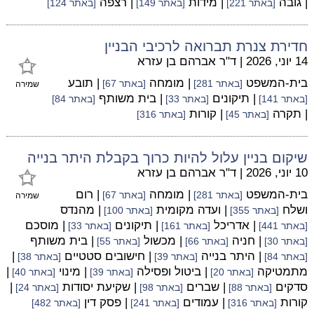
| גובה
| מידות
| רצפה
[באתר 221]
[באתר 149]
[באתר 124]
חדירת צנרת תברואה לרכיבי הבניין
14 יוני, 2026
|
ד"ר אברהם בן עזרא
בית-המשפט
| מומחה
| תובע
[באתר 281]
[באתר 67]
שמירה
| תיקונים
| בית משותף
[באתר 141]
[באתר 33]
[באתר 84]
| תקרה
| קורות
[באתר 45]
[באתר 316]
שיקום בניין עלול להיות כרוך בקבלת היתר בנייה
10 יוני, 2026
|
ד"ר אברהם בן עזרא
בית-המשפט
| מומחה
| רום
[באתר 281]
[באתר 67]
שמירה
ושלח
| ועדה מקומית
| מהנדס
[באתר 355]
[באתר 100]
| אדריכל
| תיקונים
| מוסכם
[באתר 441]
[באתר 161]
[באתר 33]
| חניה
| מכשול
| בית משותף
[באתר 30]
[באתר 66]
[באתר 55]
| היתר בנייה
| חישובים סטטיים
|
[באתר 84]
[באתר 39]
[באתר 38]
מתמטיקה
| ביטול ופסילה
| מינוי
|
[באתר 20]
[באתר 39]
[באתר 40]
סדקים
| שברים
| שקיעת יסודות
|
[באתר 88]
[באתר 98]
[באתר 24]
קורות
| עמודים
| פסק דין
[באתר 316]
[באתר 241]
[באתר 482]