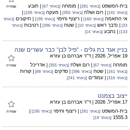
בית-המשפט
| מומחה
| תובע
[באתר 281]
[באתר 67]
שמירה
| רום ושלח
| מעקה
|
[באתר 141]
[באתר 355]
[באתר 105]
אי התאמה
| ריצוף וחיפוי
| תיקונים
[באתר 160]
[באתר 195]
[באתר
| נדבך ראש
| שטח
| רטיבות
33]
[באתר 10]
[באתר 396]
[באתר
| נתבע
133]
[באתר 14]
בניין אגד בת גלים - "פיל לבן" כבר עשרים שנה
19 אפריל, 2026
|
ד"ר אברהם בן עזרא
מומחה
| רום ושלח
| אדריכל
[באתר 67]
[באתר 355]
שמירה
| שטח
| סדקים
| קורות
[באתר 161]
[באתר 396]
[באתר 88]
| עמודים
[באתר 316]
[באתר 241]
ייצוב בצמנט
17 אפריל, 2026
|
ד"ר אברהם בן עזרא
בית-המשפט
| ריצוף וחיפוי
|
[באתר 281]
[באתר 195]
שמירה
1555.3
[באתר 19]