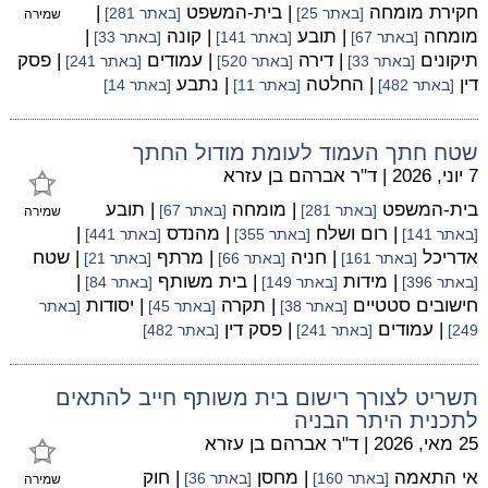
חקירת מומחה
| בית-המשפט
|
[באתר 25]
[באתר 281]
שמירה
מומחה
| תובע
| קונה
|
[באתר 67]
[באתר 141]
[באתר 33]
תיקונים
| דירה
| עמודים
| פסק
[באתר 33]
[באתר 520]
[באתר 241]
דין
| החלטה
| נתבע
[באתר 482]
[באתר 11]
[באתר 14]
שטח חתך העמוד לעומת מודול החתך
7 יוני, 2026
|
ד"ר אברהם בן עזרא
בית-המשפט
| מומחה
| תובע
[באתר 281]
[באתר 67]
שמירה
| רום ושלח
| מהנדס
|
[באתר 141]
[באתר 355]
[באתר 441]
אדריכל
| חניה
| מרתף
| שטח
[באתר 161]
[באתר 66]
[באתר 21]
| מידות
| בית משותף
|
[באתר 396]
[באתר 149]
[באתר 84]
חישובים סטטיים
| תקרה
| יסודות
[באתר 38]
[באתר 45]
[באתר
| עמודים
| פסק דין
249]
[באתר 241]
[באתר 482]
תשריט לצורך רישום בית משותף חייב להתאים
לתכנית היתר הבניה
25 מאי, 2026
|
ד"ר אברהם בן עזרא
אי התאמה
| מחסן
| חוק
[באתר 160]
[באתר 36]
שמירה