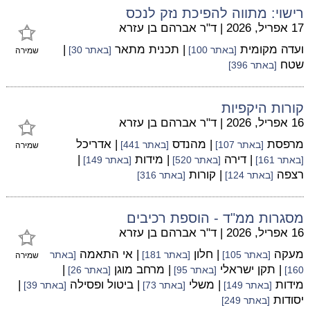
רישוי: מתווה להפיכת נזק לנכס
17 אפריל, 2026
|
ד"ר אברהם בן עזרא
ועדה מקומית
| תכנית מתאר
|
[באתר 100]
[באתר 30]
שמירה
שטח
[באתר 396]
קורות היקפיות
16 אפריל, 2026
|
ד"ר אברהם בן עזרא
מרפסת
| מהנדס
| אדריכל
[באתר 107]
[באתר 441]
שמירה
| דירה
| מידות
|
[באתר 161]
[באתר 520]
[באתר 149]
רצפה
| קורות
[באתר 124]
[באתר 316]
מסגרות ממ"ד - הוספת רכיבים
16 אפריל, 2026
|
ד"ר אברהם בן עזרא
מעקה
| חלון
| אי התאמה
[באתר 105]
[באתר 181]
[באתר
שמירה
| תקן ישראלי
| מרחב מוגן
|
160]
[באתר 95]
[באתר 26]
מידות
| משלי
| ביטול ופסילה
|
[באתר 149]
[באתר 73]
[באתר 39]
יסודות
[באתר 249]