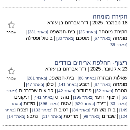
חקירת מומחה
18 נובמבר, 2025
|
ד"ר אברהם בן עזרא
חקירת מומחה
| בית-המשפט
|
[באתר 25]
[באתר 281]
שמירה
מומחה
| מוסכם
| ביטול ופסילה
[באתר 67]
[באתר 30]
[באתר 39]
ריצוף- החלפת אריחים בודדים
23 אוקטובר, 2025
|
ד"ר אברהם בן עזרא
שאלות הבהרה
| בית-המשפט
|
[באתר 86]
[באתר 281]
שמירה
מומחה
| תובע
| סלון
|
[באתר 67]
[באתר 141]
[באתר 47]
מטבח
| פרוזדור
| קבועות שרברבות
[באתר 52]
[באתר 42]
[באתר
| ריצוף וחיפוי
| מהנדס
| תיקונים
63]
[באתר 195]
[באתר 441]
| דירה
| שטח
| מידות
[באתר 33]
[באתר 520]
[באתר 396]
[באתר
| בית משותף
| רטיבות
| רצפה
149]
[באתר 84]
[באתר 133]
[באתר
| שברים
| מדרגות
| נתבע
124]
[באתר 98]
[באתר 114]
[באתר 14]