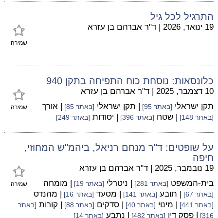
התרגיל לכל גיל
19 ינואר, 2026
|
ד"ר אברהם בן עזרא
שמירה
כלונסאות: נוסחת כוח התפיחה בתקן 940
10 דצמבר, 2025
|
ד"ר אברהם בן עזרא
תקן ישראלי
| תקן ישראלי
| אורך
[באתר 95]
[באתר 85]
שמירה
| שטח
| יסודות
[באתר 148]
[באתר 396]
[באתר 249]
על שופטים: ד"ר מנחם רניאל, ביהמ"ש המחוזי,
חיפה
19 נובמבר, 2025
|
ד"ר אברהם בן עזרא
בית-המשפט
| ניטרלי
| מומחה
[באתר 281]
[באתר 19]
שמירה
| תובע
| מסעד
| מהנדס
[באתר 67]
[באתר 141]
[באתר 16]
| מינוי
| סדקים
| קורות
[באתר 441]
[באתר 40]
[באתר 88]
[באתר
| פסק דין
| נתבע
316]
[באתר 482]
[באתר 14]