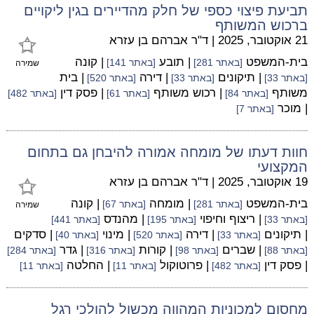
תביעת פיצוי כספי של חלק מהדיירים בגין ליקויים
ברכוש המשותף
21 אוקטובר, 2025
|
ד"ר אברהם בן עזרא
בית-המשפט
| תובע
| קונה
[באתר 281]
[באתר 141]
שמירה
| תיקונים
| דירה
| בית
[באתר 33]
[באתר 33]
[באתר 520]
משותף
| רכוש משותף
| פסק דין
[באתר 84]
[באתר 61]
[באתר 482]
| מוכר
[באתר 7]
חוות דעתו של מומחה אמורה להיבחן גם בתחום
המקצועי
19 אוקטובר, 2025
|
ד"ר אברהם בן עזרא
בית-המשפט
| מומחה
| קונה
[באתר 281]
[באתר 67]
שמירה
| ריצוף וחיפוי
| מהנדס
[באתר 33]
[באתר 195]
[באתר 441]
| תיקונים
| דירה
| מינוי
| סדקים
[באתר 33]
[באתר 520]
[באתר 40]
| שברים
| קורות
| גדר
[באתר 88]
[באתר 98]
[באתר 316]
[באתר 284]
| פסק דין
| פרוטוקול
| החלטה
[באתר 482]
[באתר 11]
[באתר 11]
מחסום למכוניות המהווה מכשול להולכי רגל