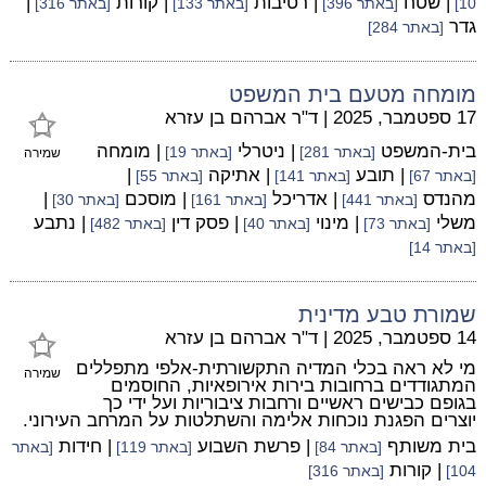
| שטח
| רטיבות
| קורות
|
10]
[באתר 396]
[באתר 133]
[באתר 316]
גדר
[באתר 284]
מומחה מטעם בית המשפט
17 ספטמבר, 2025
|
ד"ר אברהם בן עזרא
בית-המשפט
| ניטרלי
| מומחה
[באתר 281]
[באתר 19]
שמירה
| תובע
| אתיקה
|
[באתר 67]
[באתר 141]
[באתר 55]
מהנדס
| אדריכל
| מוסכם
|
[באתר 441]
[באתר 161]
[באתר 30]
משלי
| מינוי
| פסק דין
| נתבע
[באתר 73]
[באתר 40]
[באתר 482]
[באתר 14]
שמורת טבע מדינית
14 ספטמבר, 2025
|
ד"ר אברהם בן עזרא
מי לא ראה בכלי המדיה התקשורתית-אלפי מתפללים
שמירה
המתגודדים ברחובות בירות אירופאיות, החוסמים
בגופם כבישים ראשיים ורחבות ציבוריות ועל ידי כך
יוצרים הפגנת נוכחות אלימה והשתלטות על המרחב העירוני.
בית משותף
| פרשת השבוע
| חידות
[באתר 84]
[באתר 119]
[באתר
| קורות
104]
[באתר 316]