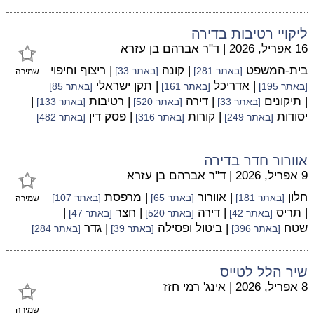
ליקויי רטיבות בדירה
16 אפריל, 2026
|
ד"ר אברהם בן עזרא
בית-המשפט
| קונה
| ריצוף וחיפוי
[באתר 281]
[באתר 33]
שמירה
| אדריכל
| תקן ישראלי
[באתר 195]
[באתר 161]
[באתר 85]
| תיקונים
| דירה
| רטיבות
|
[באתר 33]
[באתר 520]
[באתר 133]
יסודות
| קורות
| פסק דין
[באתר 249]
[באתר 316]
[באתר 482]
אוורור חדר בדירה
9 אפריל, 2026
|
ד"ר אברהם בן עזרא
חלון
| אוורור
| מרפסת
[באתר 181]
[באתר 65]
[באתר 107]
שמירה
| תריס
| דירה
| חצר
|
[באתר 42]
[באתר 520]
[באתר 47]
שטח
| ביטול ופסילה
| גדר
[באתר 396]
[באתר 39]
[באתר 284]
שיר הלל לטייס
8 אפריל, 2026
|
אינג' רמי חזז
שמירה