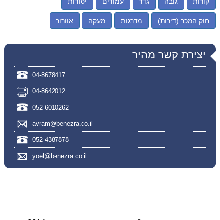
קורות
גובה
גדר
עמודים
יסודות
חוק המכר (דירות)
מדרגות
מעקה
אוורור
יצירת קשר מהיר
04-8678417
04-8642012
052-6010262
avram@benezra.co.il
052-4387878
yoel@benezra.co.il