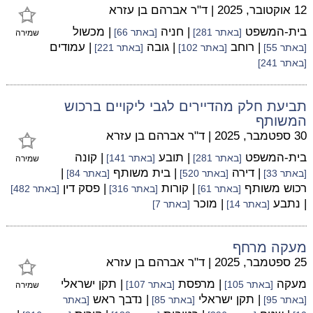
12 אוקטובר, 2025
|
ד"ר אברהם בן עזרא
בית-המשפט
| חניה
| מכשול
[באתר 281]
[באתר 66]
שמירה
| רוחב
| גובה
| עמודים
[באתר 55]
[באתר 102]
[באתר 221]
[באתר 241]
תביעת חלק מהדיירים לגבי ליקויים ברכוש
המשותף
30 ספטמבר, 2025
|
ד"ר אברהם בן עזרא
בית-המשפט
| תובע
| קונה
[באתר 281]
[באתר 141]
שמירה
| דירה
| בית משותף
|
[באתר 33]
[באתר 520]
[באתר 84]
רכוש משותף
| קורות
| פסק דין
[באתר 61]
[באתר 316]
[באתר 482]
| נתבע
| מוכר
[באתר 14]
[באתר 7]
מעקה מרחף
25 ספטמבר, 2025
|
ד"ר אברהם בן עזרא
מעקה
| מרפסת
| תקן ישראלי
[באתר 105]
[באתר 107]
שמירה
| תקן ישראלי
| נדבך ראש
[באתר 95]
[באתר 85]
[באתר