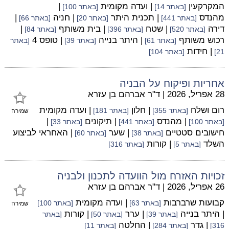
המקרקעין
| ועדה מקומית
|
[באתר 14]
[באתר 100]
מהנדס
| תכנית היתר
| חניה
|
[באתר 441]
[באתר 20]
[באתר 66]
דירה
| שטח
| בית משותף
|
[באתר 520]
[באתר 396]
[באתר 84]
רכוש משותף
| היתר בנייה
| טופס 4
[באתר 61]
[באתר 39]
[באתר
| חידות
21]
[באתר 104]
אחריות ופיקוח על הבניה
28 אפריל, 2026
|
ד"ר אברהם בן עזרא
רום ושלח
| חלון
| ועדה מקומית
[באתר 355]
[באתר 181]
שמירה
| מהנדס
| תיקונים
|
[באתר 100]
[באתר 441]
[באתר 33]
חישובים סטטיים
| שער
| האחראי לביצוע
[באתר 38]
[באתר 60]
השלד
| קורות
[באתר 5]
[באתר 316]
זכויות האזרח מול הוועדה לתכנון ולבניה
26 אפריל, 2026
|
ד"ר אברהם בן עזרא
קבועות שרברבות
| ועדה מקומית
[באתר 63]
[באתר 100]
שמירה
| היתר בנייה
| ערר
| קורות
[באתר 39]
[באתר 50]
[באתר
| גדר
| החלטה
316]
[באתר 284]
[באתר 11]