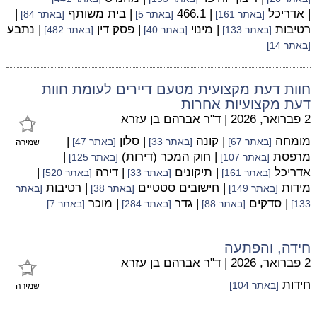
| אדריכל
| 466.1
| בית משותף
|
[באתר 161]
[באתר 5]
[באתר 84]
רטיבות
| מינוי
| פסק דין
| נתבע
[באתר 133]
[באתר 40]
[באתר 482]
[באתר 14]
חוות דעת מקצועית מטעם דיירים לעומת חוות
דעת מקצועיות אחרות
2 פברואר, 2026
|
ד"ר אברהם בן עזרא
מומחה
| קונה
| סלון
|
[באתר 67]
[באתר 33]
[באתר 47]
שמירה
מרפסת
| חוק המכר (דירות)
|
[באתר 107]
[באתר 125]
אדריכל
| תיקונים
| דירה
|
[באתר 161]
[באתר 33]
[באתר 520]
מידות
| חישובים סטטיים
| רטיבות
[באתר 149]
[באתר 38]
[באתר
| סדקים
| גדר
| מוכר
133]
[באתר 88]
[באתר 284]
[באתר 7]
חידה, והפתעה
2 פברואר, 2026
|
ד"ר אברהם בן עזרא
חידות
[באתר 104]
שמירה