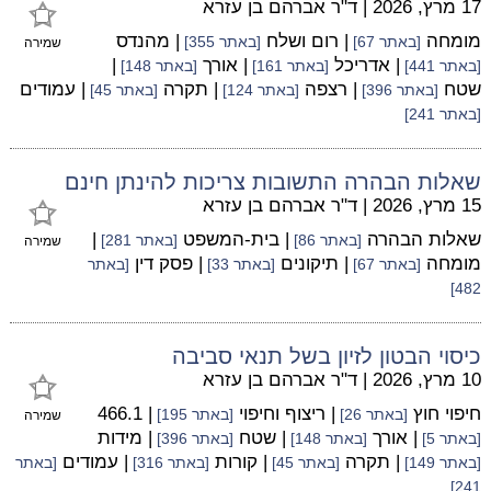
17 מרץ, 2026
|
ד"ר אברהם בן עזרא
מומחה
| רום ושלח
| מהנדס
[באתר 67]
[באתר 355]
שמירה
| אדריכל
| אורך
|
[באתר 441]
[באתר 161]
[באתר 148]
שטח
| רצפה
| תקרה
| עמודים
[באתר 396]
[באתר 124]
[באתר 45]
[באתר 241]
שאלות הבהרה התשובות צריכות להינתן חינם
15 מרץ, 2026
|
ד"ר אברהם בן עזרא
שאלות הבהרה
| בית-המשפט
|
[באתר 86]
[באתר 281]
שמירה
מומחה
| תיקונים
| פסק דין
[באתר 67]
[באתר 33]
[באתר
482]
כיסוי הבטון לזיון בשל תנאי סביבה
10 מרץ, 2026
|
ד"ר אברהם בן עזרא
חיפוי חוץ
| ריצוף וחיפוי
| 466.1
[באתר 26]
[באתר 195]
שמירה
| אורך
| שטח
| מידות
[באתר 5]
[באתר 148]
[באתר 396]
| תקרה
| קורות
| עמודים
[באתר 149]
[באתר 45]
[באתר 316]
[באתר
241]