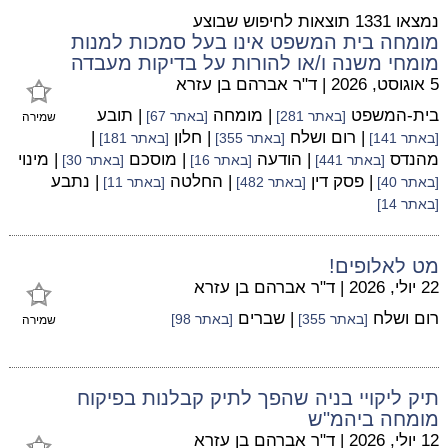
נמצאו 1331 תוצאות לחיפוש שבוצע
מומחה בית המשפט אינו בעל סמכות למנות
מומחי משנה ו/או להורות על בדיקות מעבדה
5 אוגוסט, 2026
|
ד"ר אברהם בן עזרא
בית-המשפט
| מומחה
| תובע
[באתר 281]
[באתר 67]
שמירה
| רום ושלח
| חלון
|
[באתר 141]
[באתר 355]
[באתר 181]
מהנדס
| הודעה
| מוסכם
| מינוי
[באתר 441]
[באתר 16]
[באתר 30]
| פסק דין
| החלטה
| נתבע
[באתר 40]
[באתר 482]
[באתר 11]
[באתר 14]
מט לאלופים!
22 יולי, 2026
|
ד"ר אברהם בן עזרא
רום ושלח
| שברים
[באתר 355]
[באתר 98]
שמירה
תיק ליקויי בניה שהפך לתיק קבלנות בפיקוח
מומחה ביהמ"ש
12 יולי, 2026
|
ד"ר אברהם בן עזרא