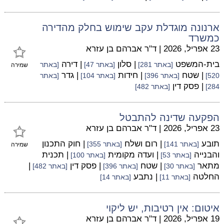
ארנונה מוגדלת עקב שימוש בחלק מהדירה
כמשרד
23 אפריל, 2026
|
ד"ר אברהם בן עזרא
בית-המשפט
| סלון
| דירה
[באתר 281]
[באתר 47]
[באתר
שמירה
| שטח
| חידות
| גדר
520]
[באתר 396]
[באתר 104]
[באתר
| פסק דין
284]
[באתר 482]
הפקעה שדינה להתבטל
23 אפריל, 2026
|
ד"ר אברהם בן עזרא
תובע
| רום ושלח
| חוק התכנון
[באתר 141]
[באתר 355]
שמירה
והבנייה
| ועדה מקומית
| תכנית
[באתר 53]
[באתר 100]
מתאר
| שטח
| פסק דין
|
[באתר 30]
[באתר 396]
[באתר 482]
החלטה
| נתבע
[באתר 11]
[באתר 14]
איטום: אין רטיבות, יש ליקוי
19 אפריל, 2026
|
ד"ר אברהם בן עזרא