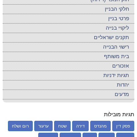
חלקי הבניין
פרטי בניין
ליקויי בנייה
תקנים ישראליים
רישוי הבנייה
בית משותף
אזכורים
תגיות ידניות
יהדות
מדעים
תגיות מובילות
פסק דין
מהנדס
דירה
שטח
ערעור
רום ושלח