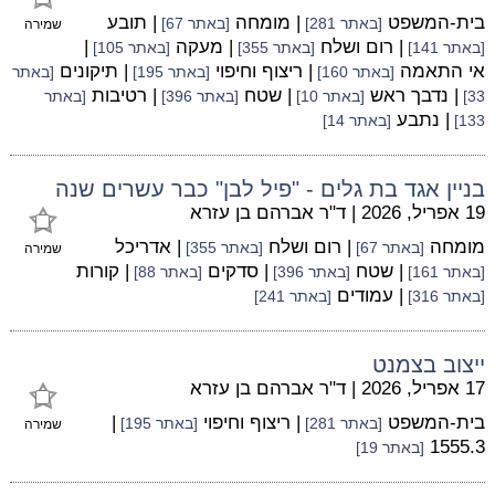
בית-המשפט
| מומחה
| תובע
[באתר 281]
[באתר 67]
שמירה
| רום ושלח
| מעקה
|
[באתר 141]
[באתר 355]
[באתר 105]
אי התאמה
| ריצוף וחיפוי
| תיקונים
[באתר 160]
[באתר 195]
[באתר
| נדבך ראש
| שטח
| רטיבות
33]
[באתר 10]
[באתר 396]
[באתר
| נתבע
133]
[באתר 14]
בניין אגד בת גלים - "פיל לבן" כבר עשרים שנה
19 אפריל, 2026
|
ד"ר אברהם בן עזרא
מומחה
| רום ושלח
| אדריכל
[באתר 67]
[באתר 355]
שמירה
| שטח
| סדקים
| קורות
[באתר 161]
[באתר 396]
[באתר 88]
| עמודים
[באתר 316]
[באתר 241]
ייצוב בצמנט
17 אפריל, 2026
|
ד"ר אברהם בן עזרא
בית-המשפט
| ריצוף וחיפוי
|
[באתר 281]
[באתר 195]
שמירה
1555.3
[באתר 19]