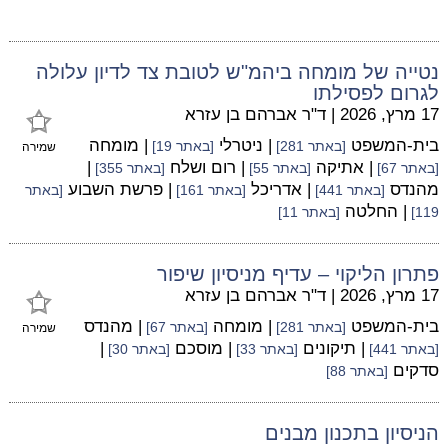
נטייה של מומחה ביהמ"ש לטובת צד לדיון עלולה
לגרום לפסילתו
17 מרץ, 2026
|
ד"ר אברהם בן עזרא
בית-המשפט
| ניטרלי
| מומחה
[באתר 281]
[באתר 19]
שמירה
| אתיקה
| רום ושלח
|
[באתר 67]
[באתר 55]
[באתר 355]
מהנדס
| אדריכל
| פרשת השבוע
[באתר 441]
[באתר 161]
[באתר
| החלטה
119]
[באתר 11]
פתרון הליקוי – עדיף מניסיון שיפור
17 מרץ, 2026
|
ד"ר אברהם בן עזרא
בית-המשפט
| מומחה
| מהנדס
[באתר 281]
[באתר 67]
שמירה
| תיקונים
| מוסכם
|
[באתר 441]
[באתר 33]
[באתר 30]
סדקים
[באתר 88]
הניסיון בתכנון מבנים