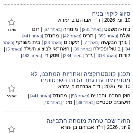
סיווג ליקויי בניה
10 יוני, 2026
|
ד"ר אברהם בן עזרא
בית-המשפט
| מומחה
| רום
[באתר 281]
[באתר 67]
שמירה
ושלח
| תריס
| מהנדס
[באתר 355]
[באתר 42]
[באתר 441]
| עורך הבקשה
| תיקונים
| בית משותף
[באתר 7]
[באתר 33]
[באתר
| ביטול ופסילה
| האחראי לביצוע השלד
|
84]
[באתר 39]
[באתר 5]
קורות
| גדר
| פסק דין
[באתר 316]
[באתר 284]
[באתר 482]
תכנון קונסטרוקציה ואחריות המתכנן, לא
מסתיימים עם גמר הכנת השרטוטים
10 יוני, 2026
|
ד"ר אברהם בן עזרא
חוק התכנון והבנייה
| מהנדס
|
[באתר 53]
[באתר 441]
שמירה
חישובים סטטיים
| מינוי
[באתר 38]
[באתר 40]
החזר שכר טרחת מומחה התביעה
9 יוני, 2026
|
ד"ר אברהם בן עזרא