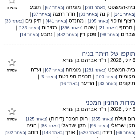
בית-המשפט
| מומחה
| תובע
[באתר 281]
[באתר 67]
שמירה
| קונה
| חדר רחצה
|
[באתר 141]
[באתר 33]
[באתר 37]
ריצוף וחיפוי
| מהנדס
| תיקונים
[באתר 195]
[באתר 441]
[באתר 33]
| מרתף
| שטח
| רטיבות
|
[באתר 21]
[באתר 396]
[באתר 133]
שברים
| פסק דין
| נתבע
[באתר 98]
[באתר 482]
[באתר 14]
תוקפו של היתר בניה
6 יולי, 2026
|
ד"ר אברהם בן עזרא
בית-המשפט
| מומחה
| ועדה
[באתר 281]
[באתר 67]
שמירה
מקומית
| תכנית מפורטת
|
[באתר 100]
[באתר 6]
תיקונים
| הודעה
[באתר 33]
[באתר 16]
מידות החניון המכני
5 יולי, 2026
|
ד"ר אברהם בן עזרא
רום ושלח
| חוק המכר (דירות)
|
[באתר 355]
[באתר 125]
שמירה
תקן ישראלי
| תקן ישראלי
| חניה
[באתר 95]
[באתר 85]
| דירה
| אורך
| רוחב
[באתר 66]
[באתר 520]
[באתר 148]
[באתר 102]