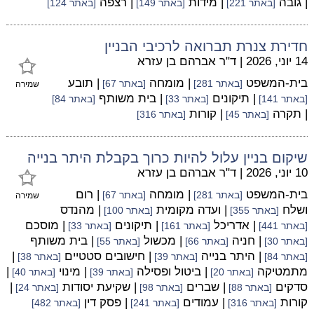
| גובה
| מידות
| רצפה
[באתר 221]
[באתר 149]
[באתר 124]
חדירת צנרת תברואה לרכיבי הבניין
14 יוני, 2026
|
ד"ר אברהם בן עזרא
בית-המשפט
| מומחה
| תובע
[באתר 281]
[באתר 67]
שמירה
| תיקונים
| בית משותף
[באתר 141]
[באתר 33]
[באתר 84]
| תקרה
| קורות
[באתר 45]
[באתר 316]
שיקום בניין עלול להיות כרוך בקבלת היתר בנייה
10 יוני, 2026
|
ד"ר אברהם בן עזרא
בית-המשפט
| מומחה
| רום
[באתר 281]
[באתר 67]
שמירה
ושלח
| ועדה מקומית
| מהנדס
[באתר 355]
[באתר 100]
| אדריכל
| תיקונים
| מוסכם
[באתר 441]
[באתר 161]
[באתר 33]
| חניה
| מכשול
| בית משותף
[באתר 30]
[באתר 66]
[באתר 55]
| היתר בנייה
| חישובים סטטיים
|
[באתר 84]
[באתר 39]
[באתר 38]
מתמטיקה
| ביטול ופסילה
| מינוי
|
[באתר 20]
[באתר 39]
[באתר 40]
סדקים
| שברים
| שקיעת יסודות
|
[באתר 88]
[באתר 98]
[באתר 24]
קורות
| עמודים
| פסק דין
[באתר 316]
[באתר 241]
[באתר 482]