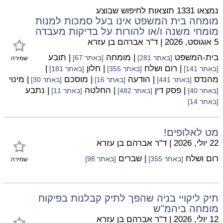
נמצאו 1331 תוצאות לחיפוש שבוצע
מומחה בית המשפט אינו בעל סמכות למנות
מומחי משנה ו/או להורות על בדיקות מעבדה
5 אוגוסט, 2026
|
ד"ר אברהם בן עזרא
בית-המשפט
| מומחה
| תובע
[באתר 281]
[באתר 67]
שמירה
| רום ושלח
| חלון
|
[באתר 141]
[באתר 355]
[באתר 181]
מהנדס
| הודעה
| מוסכם
| מינוי
[באתר 441]
[באתר 16]
[באתר 30]
| פסק דין
| החלטה
| נתבע
[באתר 40]
[באתר 482]
[באתר 11]
[באתר 14]
מט לאלופים!
22 יולי, 2026
|
ד"ר אברהם בן עזרא
רום ושלח
| שברים
[באתר 355]
[באתר 98]
שמירה
תיק ליקויי בניה שהפך לתיק קבלנות בפיקוח
מומחה ביהמ"ש
12 יולי, 2026
|
ד"ר אברהם בן עזרא