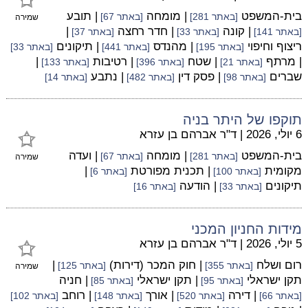
בית-המשפט
| מומחה
| תובע
[באתר 281]
[באתר 67]
שמירה
| קונה
| חדר רחצה
|
[באתר 141]
[באתר 33]
[באתר 37]
ריצוף וחיפוי
| מהנדס
| תיקונים
[באתר 195]
[באתר 441]
[באתר 33]
| מרתף
| שטח
| רטיבות
|
[באתר 21]
[באתר 396]
[באתר 133]
שברים
| פסק דין
| נתבע
[באתר 98]
[באתר 482]
[באתר 14]
תוקפו של היתר בניה
6 יולי, 2026
|
ד"ר אברהם בן עזרא
בית-המשפט
| מומחה
| ועדה
[באתר 281]
[באתר 67]
שמירה
מקומית
| תכנית מפורטת
|
[באתר 100]
[באתר 6]
תיקונים
| הודעה
[באתר 33]
[באתר 16]
מידות החניון המכני
5 יולי, 2026
|
ד"ר אברהם בן עזרא
רום ושלח
| חוק המכר (דירות)
|
[באתר 355]
[באתר 125]
שמירה
תקן ישראלי
| תקן ישראלי
| חניה
[באתר 95]
[באתר 85]
| דירה
| אורך
| רוחב
[באתר 66]
[באתר 520]
[באתר 148]
[באתר 102]