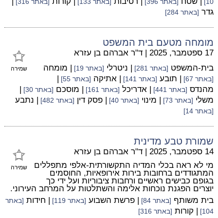
| שטח
| רטיבות
| קורות
|
10]
[באתר 396]
[באתר 133]
[באתר 316]
גדר
[באתר 284]
מומחה מטעם בית המשפט
17 ספטמבר, 2025
|
ד"ר אברהם בן עזרא
בית-המשפט
| ניטרלי
| מומחה
[באתר 281]
[באתר 19]
שמירה
| תובע
| אתיקה
|
[באתר 67]
[באתר 141]
[באתר 55]
מהנדס
| אדריכל
| מוסכם
|
[באתר 441]
[באתר 161]
[באתר 30]
משלי
| מינוי
| פסק דין
| נתבע
[באתר 73]
[באתר 40]
[באתר 482]
[באתר 14]
שמורת טבע מדינית
14 ספטמבר, 2025
|
ד"ר אברהם בן עזרא
מי לא ראה בכלי המדיה התקשורתית-אלפי מתפללים
שמירה
המתגודדים ברחובות בירות אירופאיות, החוסמים
בגופם כבישים ראשיים ורחבות ציבוריות ועל ידי כך
יוצרים הפגנת נוכחות אלימה והשתלטות על המרחב העירוני.
בית משותף
| פרשת השבוע
| חידות
[באתר 84]
[באתר 119]
[באתר
| קורות
104]
[באתר 316]