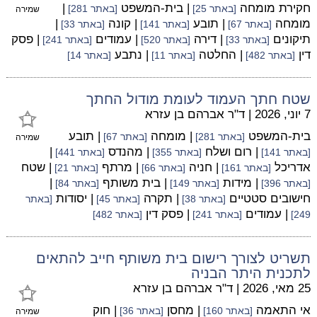
חקירת מומחה
| בית-המשפט
|
[באתר 25]
[באתר 281]
שמירה
מומחה
| תובע
| קונה
|
[באתר 67]
[באתר 141]
[באתר 33]
תיקונים
| דירה
| עמודים
| פסק
[באתר 33]
[באתר 520]
[באתר 241]
דין
| החלטה
| נתבע
[באתר 482]
[באתר 11]
[באתר 14]
שטח חתך העמוד לעומת מודול החתך
7 יוני, 2026
|
ד"ר אברהם בן עזרא
בית-המשפט
| מומחה
| תובע
[באתר 281]
[באתר 67]
שמירה
| רום ושלח
| מהנדס
|
[באתר 141]
[באתר 355]
[באתר 441]
אדריכל
| חניה
| מרתף
| שטח
[באתר 161]
[באתר 66]
[באתר 21]
| מידות
| בית משותף
|
[באתר 396]
[באתר 149]
[באתר 84]
חישובים סטטיים
| תקרה
| יסודות
[באתר 38]
[באתר 45]
[באתר
| עמודים
| פסק דין
249]
[באתר 241]
[באתר 482]
תשריט לצורך רישום בית משותף חייב להתאים
לתכנית היתר הבניה
25 מאי, 2026
|
ד"ר אברהם בן עזרא
אי התאמה
| מחסן
| חוק
[באתר 160]
[באתר 36]
שמירה