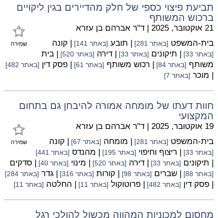
תביעת פיצוי כספי של חלק מהדיירים בגין ליקויים
ברכוש המשותף
21 אוקטובר, 2025
|
ד"ר אברהם בן עזרא
בית-המשפט
| תובע
| קונה
[באתר 281]
[באתר 141]
שמירה
| תיקונים
| דירה
| בית
[באתר 33]
[באתר 33]
[באתר 520]
משותף
| רכוש משותף
| פסק דין
[באתר 84]
[באתר 61]
[באתר 482]
| מוכר
[באתר 7]
חוות דעתו של מומחה אמורה להיבחן גם בתחום
המקצועי
19 אוקטובר, 2025
|
ד"ר אברהם בן עזרא
בית-המשפט
| מומחה
| קונה
[באתר 281]
[באתר 67]
שמירה
| ריצוף וחיפוי
| מהנדס
[באתר 33]
[באתר 195]
[באתר 441]
| תיקונים
| דירה
| מינוי
| סדקים
[באתר 33]
[באתר 520]
[באתר 40]
| שברים
| קורות
| גדר
[באתר 88]
[באתר 98]
[באתר 316]
[באתר 284]
| פסק דין
| פרוטוקול
| החלטה
[באתר 482]
[באתר 11]
[באתר 11]
מחסום למכוניות המהווה מכשול להולכי רגל