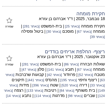
חקירת מומחה
18 נובמבר, 2025
|
ד"ר אברהם בן עזרא
חקירת מומחה
| בית-המשפט
|
[באתר 25]
[באתר 281]
שמירה
מומחה
| מוסכם
| ביטול ופסילה
[באתר 67]
[באתר 30]
[באתר 39]
ריצוף- החלפת אריחים בודדים
23 אוקטובר, 2025
|
ד"ר אברהם בן עזרא
שאלות הבהרה
| בית-המשפט
|
[באתר 86]
[באתר 281]
שמירה
מומחה
| תובע
| סלון
|
[באתר 67]
[באתר 141]
[באתר 47]
מטבח
| פרוזדור
| קבועות שרברבות
[באתר 52]
[באתר 42]
[באתר
| ריצוף וחיפוי
| מהנדס
| תיקונים
63]
[באתר 195]
[באתר 441]
| דירה
| שטח
| מידות
[באתר 33]
[באתר 520]
[באתר 396]
[באתר
| בית משותף
| רטיבות
| רצפה
149]
[באתר 84]
[באתר 133]
[באתר
| שברים
| מדרגות
| נתבע
124]
[באתר 98]
[באתר 114]
[באתר 14]