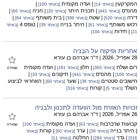
המקרקעין
| ועדה מקומית
|
[באתר 14]
[באתר 100]
מהנדס
| תכנית היתר
| חניה
|
[באתר 441]
[באתר 20]
[באתר 66]
דירה
| שטח
| בית משותף
|
[באתר 520]
[באתר 396]
[באתר 84]
רכוש משותף
| היתר בנייה
| טופס 4
[באתר 61]
[באתר 39]
[באתר
| חידות
21]
[באתר 104]
אחריות ופיקוח על הבניה
28 אפריל, 2026
|
ד"ר אברהם בן עזרא
רום ושלח
| חלון
| ועדה מקומית
[באתר 355]
[באתר 181]
שמירה
| מהנדס
| תיקונים
|
[באתר 100]
[באתר 441]
[באתר 33]
חישובים סטטיים
| שער
| האחראי לביצוע
[באתר 38]
[באתר 60]
השלד
| קורות
[באתר 5]
[באתר 316]
זכויות האזרח מול הוועדה לתכנון ולבניה
26 אפריל, 2026
|
ד"ר אברהם בן עזרא
קבועות שרברבות
| ועדה מקומית
[באתר 63]
[באתר 100]
שמירה
| היתר בנייה
| ערר
| קורות
[באתר 39]
[באתר 50]
[באתר
| גדר
| החלטה
316]
[באתר 284]
[באתר 11]