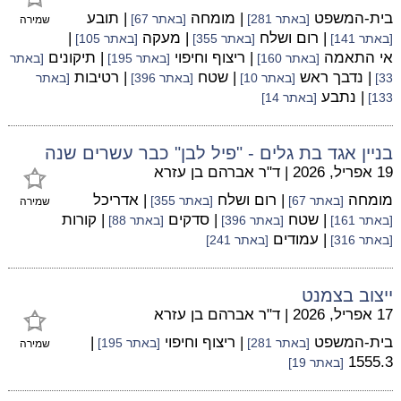
בית-המשפט
| מומחה
| תובע
[באתר 281]
[באתר 67]
שמירה
| רום ושלח
| מעקה
|
[באתר 141]
[באתר 355]
[באתר 105]
אי התאמה
| ריצוף וחיפוי
| תיקונים
[באתר 160]
[באתר 195]
[באתר
| נדבך ראש
| שטח
| רטיבות
33]
[באתר 10]
[באתר 396]
[באתר
| נתבע
133]
[באתר 14]
בניין אגד בת גלים - "פיל לבן" כבר עשרים שנה
19 אפריל, 2026
|
ד"ר אברהם בן עזרא
מומחה
| רום ושלח
| אדריכל
[באתר 67]
[באתר 355]
שמירה
| שטח
| סדקים
| קורות
[באתר 161]
[באתר 396]
[באתר 88]
| עמודים
[באתר 316]
[באתר 241]
ייצוב בצמנט
17 אפריל, 2026
|
ד"ר אברהם בן עזרא
בית-המשפט
| ריצוף וחיפוי
|
[באתר 281]
[באתר 195]
שמירה
1555.3
[באתר 19]