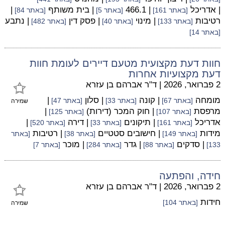
| אדריכל
| 466.1
| בית משותף
|
[באתר 161]
[באתר 5]
[באתר 84]
רטיבות
| מינוי
| פסק דין
| נתבע
[באתר 133]
[באתר 40]
[באתר 482]
[באתר 14]
חוות דעת מקצועית מטעם דיירים לעומת חוות
דעת מקצועיות אחרות
2 פברואר, 2026
|
ד"ר אברהם בן עזרא
מומחה
| קונה
| סלון
|
[באתר 67]
[באתר 33]
[באתר 47]
שמירה
מרפסת
| חוק המכר (דירות)
|
[באתר 107]
[באתר 125]
אדריכל
| תיקונים
| דירה
|
[באתר 161]
[באתר 33]
[באתר 520]
מידות
| חישובים סטטיים
| רטיבות
[באתר 149]
[באתר 38]
[באתר
| סדקים
| גדר
| מוכר
133]
[באתר 88]
[באתר 284]
[באתר 7]
חידה, והפתעה
2 פברואר, 2026
|
ד"ר אברהם בן עזרא
חידות
[באתר 104]
שמירה