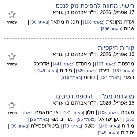
רישוי: מתווה להפיכת נזק לנכס
17 אפריל, 2026
|
ד"ר אברהם בן עזרא
ועדה מקומית
| תכנית מתאר
|
[באתר 100]
[באתר 30]
שמירה
שטח
[באתר 396]
קורות היקפיות
16 אפריל, 2026
|
ד"ר אברהם בן עזרא
מרפסת
| מהנדס
| אדריכל
[באתר 107]
[באתר 441]
שמירה
| דירה
| מידות
|
[באתר 161]
[באתר 520]
[באתר 149]
רצפה
| קורות
[באתר 124]
[באתר 316]
מסגרות ממ"ד - הוספת רכיבים
16 אפריל, 2026
|
ד"ר אברהם בן עזרא
מעקה
| חלון
| אי התאמה
[באתר 105]
[באתר 181]
[באתר
שמירה
| תקן ישראלי
| מרחב מוגן
|
160]
[באתר 95]
[באתר 26]
מידות
| משלי
| ביטול ופסילה
|
[באתר 149]
[באתר 73]
[באתר 39]
יסודות
[באתר 249]