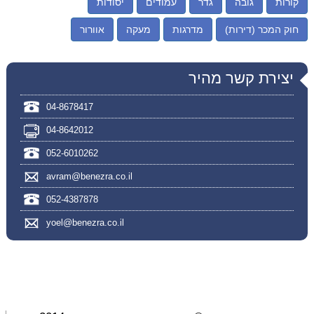
קורות
גובה
גדר
עמודים
יסודות
חוק המכר (דירות)
מדרגות
מעקה
אוורור
יצירת קשר מהיר
04-8678417
04-8642012
052-6010262
avram@benezra.co.il
052-4387878
yoel@benezra.co.il