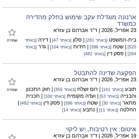
ארנונה מוגדלת עקב שימוש בחלק מהדירה
כמשרד
23 אפריל, 2026
|
ד"ר אברהם בן עזרא
בית-המשפט
| סלון
| דירה
[באתר 281]
[באתר 47]
[באתר
שמירה
| שטח
| חידות
| גדר
520]
[באתר 396]
[באתר 104]
[באתר
| פסק דין
284]
[באתר 482]
הפקעה שדינה להתבטל
23 אפריל, 2026
|
ד"ר אברהם בן עזרא
תובע
| רום ושלח
| חוק התכנון
[באתר 141]
[באתר 355]
שמירה
והבנייה
| ועדה מקומית
| תכנית
[באתר 53]
[באתר 100]
מתאר
| שטח
| פסק דין
|
[באתר 30]
[באתר 396]
[באתר 482]
החלטה
| נתבע
[באתר 11]
[באתר 14]
איטום: אין רטיבות, יש ליקוי
19 אפריל, 2026
|
ד"ר אברהם בן עזרא