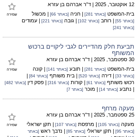
12 אוקטובר, 2025
|
ד"ר אברהם בן עזרא
בית-המשפט
| חניה
| מכשול
[באתר 281]
[באתר 66]
שמירה
| רוחב
| גובה
| עמודים
[באתר 55]
[באתר 102]
[באתר 221]
[באתר 241]
תביעת חלק מהדיירים לגבי ליקויים ברכוש
המשותף
30 ספטמבר, 2025
|
ד"ר אברהם בן עזרא
בית-המשפט
| תובע
| קונה
[באתר 281]
[באתר 141]
שמירה
| דירה
| בית משותף
|
[באתר 33]
[באתר 520]
[באתר 84]
רכוש משותף
| קורות
| פסק דין
[באתר 61]
[באתר 316]
[באתר 482]
| נתבע
| מוכר
[באתר 14]
[באתר 7]
מעקה מרחף
25 ספטמבר, 2025
|
ד"ר אברהם בן עזרא
מעקה
| מרפסת
| תקן ישראלי
[באתר 105]
[באתר 107]
שמירה
| תקן ישראלי
| נדבך ראש
[באתר 95]
[באתר 85]
[באתר