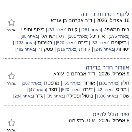
ליקויי רטיבות בדירה
16 אפריל, 2026
|
ד"ר אברהם בן עזרא
בית-המשפט
| קונה
| ריצוף וחיפוי
[באתר 281]
[באתר 33]
שמירה
| אדריכל
| תקן ישראלי
[באתר 195]
[באתר 161]
[באתר 85]
| תיקונים
| דירה
| רטיבות
|
[באתר 33]
[באתר 520]
[באתר 133]
יסודות
| קורות
| פסק דין
[באתר 249]
[באתר 316]
[באתר 482]
אוורור חדר בדירה
9 אפריל, 2026
|
ד"ר אברהם בן עזרא
חלון
| אוורור
| מרפסת
[באתר 181]
[באתר 65]
[באתר 107]
שמירה
| תריס
| דירה
| חצר
|
[באתר 42]
[באתר 520]
[באתר 47]
שטח
| ביטול ופסילה
| גדר
[באתר 396]
[באתר 39]
[באתר 284]
שיר הלל לטייס
8 אפריל, 2026
|
אינג' רמי חזז
שמירה