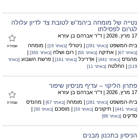
נטייה של מומחה ביהמ"ש לטובת צד לדיון עלולה
לגרום לפסילתו
17 מרץ, 2026
|
ד"ר אברהם בן עזרא
בית-המשפט
| ניטרלי
| מומחה
[באתר 281]
[באתר 19]
שמירה
| אתיקה
| רום ושלח
|
[באתר 67]
[באתר 55]
[באתר 355]
מהנדס
| אדריכל
| פרשת השבוע
[באתר 441]
[באתר 161]
[באתר
| החלטה
119]
[באתר 11]
פתרון הליקוי – עדיף מניסיון שיפור
17 מרץ, 2026
|
ד"ר אברהם בן עזרא
בית-המשפט
| מומחה
| מהנדס
[באתר 281]
[באתר 67]
שמירה
| תיקונים
| מוסכם
|
[באתר 441]
[באתר 33]
[באתר 30]
סדקים
[באתר 88]
הניסיון בתכנון מבנים