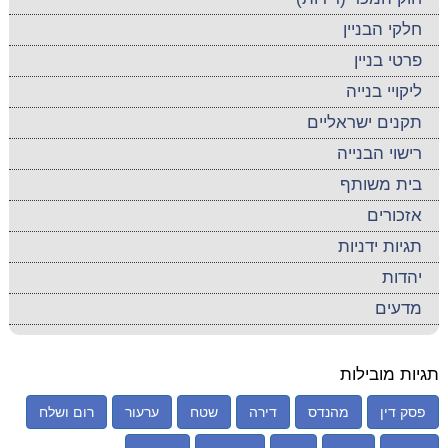
חלקי הבניין
פרטי בניין
ליקויי בנייה
תקנים ישראליים
רישוי הבנייה
בית משותף
אזכורים
תגיות ידניות
יהדות
מדעים
תגיות מובילות
פסק דין
מהנדס
דירה
שטח
ערעור
רום ושלח