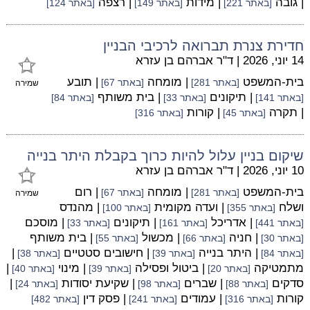
| גובה
| מידות
| רצפה
[באתר 221]
[באתר 149]
[באתר 124]
חדירת צנרת תברואה לרכיבי הבניין
14 יוני, 2026
|
ד"ר אברהם בן עזרא
בית-המשפט
| מומחה
| תובע
[באתר 281]
[באתר 67]
שמירה
| תיקונים
| בית משותף
[באתר 141]
[באתר 33]
[באתר 84]
| תקרה
| קורות
[באתר 45]
[באתר 316]
שיקום בניין עלול להיות כרוך בקבלת היתר בנייה
10 יוני, 2026
|
ד"ר אברהם בן עזרא
בית-המשפט
| מומחה
| רום
[באתר 281]
[באתר 67]
שמירה
ושלח
| ועדה מקומית
| מהנדס
[באתר 355]
[באתר 100]
| אדריכל
| תיקונים
| מוסכם
[באתר 441]
[באתר 161]
[באתר 33]
| חניה
| מכשול
| בית משותף
[באתר 30]
[באתר 66]
[באתר 55]
| היתר בנייה
| חישובים סטטיים
|
[באתר 84]
[באתר 39]
[באתר 38]
מתמטיקה
| ביטול ופסילה
| מינוי
|
[באתר 20]
[באתר 39]
[באתר 40]
סדקים
| שברים
| שקיעת יסודות
|
[באתר 88]
[באתר 98]
[באתר 24]
קורות
| עמודים
| פסק דין
[באתר 316]
[באתר 241]
[באתר 482]