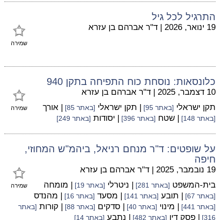
התרגיל לכל גיל
19 ינואר, 2026
|
ד"ר אברהם בן עזרא
שמירה
כלונסאות: נוסחת כוח התפיחה בתקן 940
10 דצמבר, 2025
|
ד"ר אברהם בן עזרא
תקן ישראלי
| תקן ישראלי
| אורך
[באתר 95]
[באתר 85]
שמירה
| שטח
| יסודות
[באתר 148]
[באתר 396]
[באתר 249]
על שופטים: ד"ר מנחם רניאל, ביהמ"ש המחוזי,
חיפה
19 נובמבר, 2025
|
ד"ר אברהם בן עזרא
בית-המשפט
| ניטרלי
| מומחה
[באתר 281]
[באתר 19]
שמירה
| תובע
| מסעד
| מהנדס
[באתר 67]
[באתר 141]
[באתר 16]
| מינוי
| סדקים
| קורות
[באתר 441]
[באתר 40]
[באתר 88]
[באתר
| פסק דין
| נתבע
316]
[באתר 482]
[באתר 14]