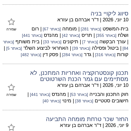
סיווג ליקויי בניה
10 יוני, 2026
|
ד"ר אברהם בן עזרא
בית-המשפט
| מומחה
| רום
[באתר 281]
[באתר 67]
שמירה
ושלח
| תריס
| מהנדס
[באתר 355]
[באתר 42]
[באתר 441]
| עורך הבקשה
| תיקונים
| בית משותף
[באתר 7]
[באתר 33]
[באתר
| ביטול ופסילה
| האחראי לביצוע השלד
|
84]
[באתר 39]
[באתר 5]
קורות
| גדר
| פסק דין
[באתר 316]
[באתר 284]
[באתר 482]
תכנון קונסטרוקציה ואחריות המתכנן, לא
מסתיימים עם גמר הכנת השרטוטים
10 יוני, 2026
|
ד"ר אברהם בן עזרא
חוק התכנון והבנייה
| מהנדס
|
[באתר 53]
[באתר 441]
שמירה
חישובים סטטיים
| מינוי
[באתר 38]
[באתר 40]
החזר שכר טרחת מומחה התביעה
9 יוני, 2026
|
ד"ר אברהם בן עזרא