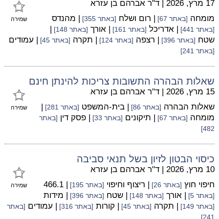
17 מרץ, 2026
|
ד"ר אברהם בן עזרא
מומחה
| רום ושלח
| מהנדס
[באתר 67]
[באתר 355]
שמירה
| אדריכל
| אורך
|
[באתר 441]
[באתר 161]
[באתר 148]
שטח
| רצפה
| תקרה
| עמודים
[באתר 396]
[באתר 124]
[באתר 45]
[באתר 241]
שאלות הבהרה התשובות צריכות להינתן חינם
15 מרץ, 2026
|
ד"ר אברהם בן עזרא
שאלות הבהרה
| בית-המשפט
|
[באתר 86]
[באתר 281]
שמירה
מומחה
| תיקונים
| פסק דין
[באתר 67]
[באתר 33]
[באתר
482]
כיסוי הבטון לזיון בשל תנאי סביבה
10 מרץ, 2026
|
ד"ר אברהם בן עזרא
חיפוי חוץ
| ריצוף וחיפוי
| 466.1
[באתר 26]
[באתר 195]
שמירה
| אורך
| שטח
| מידות
[באתר 5]
[באתר 148]
[באתר 396]
| תקרה
| קורות
| עמודים
[באתר 149]
[באתר 45]
[באתר 316]
[באתר
241]