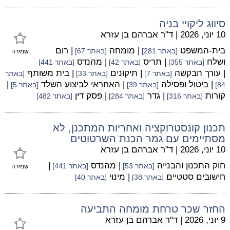
סיווג ליקויי בניה
10 יוני, 2026
|
ד"ר אברהם בן עזרא
בית-המשפט
| מומחה
| רום
[באתר 281]
[באתר 67]
שמירה
ושלח
| תריס
| מהנדס
[באתר 355]
[באתר 42]
[באתר 441]
| עורך הבקשה
| תיקונים
| בית משותף
[באתר 7]
[באתר 33]
[באתר
| ביטול ופסילה
| האחראי לביצוע השלד
|
84]
[באתר 39]
[באתר 5]
קורות
| גדר
| פסק דין
[באתר 316]
[באתר 284]
[באתר 482]
תכנון קונסטרוקציה ואחריות המתכנן, לא
מסתיימים עם גמר הכנת השרטוטים
10 יוני, 2026
|
ד"ר אברהם בן עזרא
חוק התכנון והבנייה
| מהנדס
|
[באתר 53]
[באתר 441]
שמירה
חישובים סטטיים
| מינוי
[באתר 38]
[באתר 40]
החזר שכר טרחת מומחה התביעה
9 יוני, 2026
|
ד"ר אברהם בן עזרא