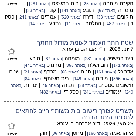
חקירת מומחה
| בית-המשפט
|
[באתר 25]
[באתר 281]
שמירה
מומחה
| תובע
| קונה
|
[באתר 67]
[באתר 141]
[באתר 33]
תיקונים
| דירה
| עמודים
| פסק
[באתר 33]
[באתר 520]
[באתר 241]
דין
| החלטה
| נתבע
[באתר 482]
[באתר 11]
[באתר 14]
שטח חתך העמוד לעומת מודול החתך
7 יוני, 2026
|
ד"ר אברהם בן עזרא
בית-המשפט
| מומחה
| תובע
[באתר 281]
[באתר 67]
שמירה
| רום ושלח
| מהנדס
|
[באתר 141]
[באתר 355]
[באתר 441]
אדריכל
| חניה
| מרתף
| שטח
[באתר 161]
[באתר 66]
[באתר 21]
| מידות
| בית משותף
|
[באתר 396]
[באתר 149]
[באתר 84]
חישובים סטטיים
| תקרה
| יסודות
[באתר 38]
[באתר 45]
[באתר
| עמודים
| פסק דין
249]
[באתר 241]
[באתר 482]
תשריט לצורך רישום בית משותף חייב להתאים
לתכנית היתר הבניה
25 מאי, 2026
|
ד"ר אברהם בן עזרא
אי התאמה
| מחסן
| חוק
[באתר 160]
[באתר 36]
שמירה