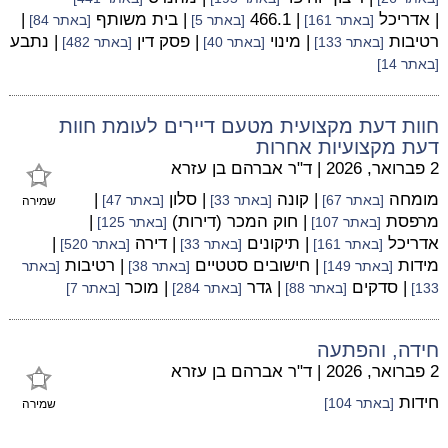
| אדריכל
| 466.1
| בית משותף
|
[באתר 161]
[באתר 5]
[באתר 84]
רטיבות
| מינוי
| פסק דין
| נתבע
[באתר 133]
[באתר 40]
[באתר 482]
[באתר 14]
חוות דעת מקצועית מטעם דיירים לעומת חוות
דעת מקצועיות אחרות
2 פברואר, 2026
|
ד"ר אברהם בן עזרא
מומחה
| קונה
| סלון
|
[באתר 67]
[באתר 33]
[באתר 47]
שמירה
מרפסת
| חוק המכר (דירות)
|
[באתר 107]
[באתר 125]
אדריכל
| תיקונים
| דירה
|
[באתר 161]
[באתר 33]
[באתר 520]
מידות
| חישובים סטטיים
| רטיבות
[באתר 149]
[באתר 38]
[באתר
| סדקים
| גדר
| מוכר
133]
[באתר 88]
[באתר 284]
[באתר 7]
חידה, והפתעה
2 פברואר, 2026
|
ד"ר אברהם בן עזרא
חידות
[באתר 104]
שמירה