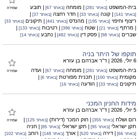
בית-המשפט
| מומחה
| תובע
[באתר 281]
[באתר 67]
שמירה
| קונה
| חדר רחצה
|
[באתר 141]
[באתר 33]
[באתר 37]
ריצוף וחיפוי
| מהנדס
| תיקונים
[באתר 195]
[באתר 441]
[באתר 33]
| מרתף
| שטח
| רטיבות
|
[באתר 21]
[באתר 396]
[באתר 133]
שברים
| פסק דין
| נתבע
[באתר 98]
[באתר 482]
[באתר 14]
תוקפו של היתר בניה
6 יולי, 2026
|
ד"ר אברהם בן עזרא
בית-המשפט
| מומחה
| ועדה
[באתר 281]
[באתר 67]
שמירה
מקומית
| תכנית מפורטת
|
[באתר 100]
[באתר 6]
תיקונים
| הודעה
[באתר 33]
[באתר 16]
מידות החניון המכני
5 יולי, 2026
|
ד"ר אברהם בן עזרא
רום ושלח
| חוק המכר (דירות)
|
[באתר 355]
[באתר 125]
שמירה
תקן ישראלי
| תקן ישראלי
| חניה
[באתר 95]
[באתר 85]
| דירה
| אורך
| רוחב
[באתר 66]
[באתר 520]
[באתר 148]
[באתר 102]