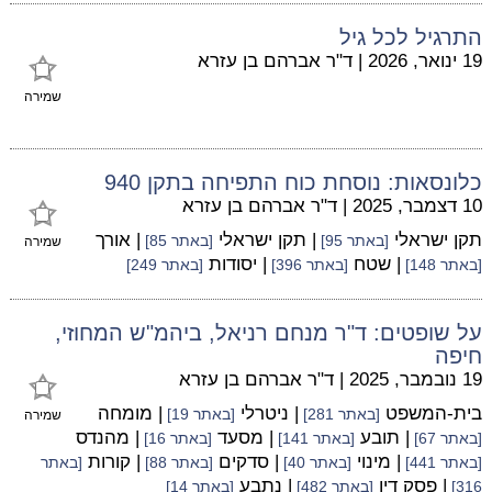
התרגיל לכל גיל
19 ינואר, 2026
|
ד"ר אברהם בן עזרא
שמירה
כלונסאות: נוסחת כוח התפיחה בתקן 940
10 דצמבר, 2025
|
ד"ר אברהם בן עזרא
תקן ישראלי
| תקן ישראלי
| אורך
[באתר 95]
[באתר 85]
שמירה
| שטח
| יסודות
[באתר 148]
[באתר 396]
[באתר 249]
על שופטים: ד"ר מנחם רניאל, ביהמ"ש המחוזי,
חיפה
19 נובמבר, 2025
|
ד"ר אברהם בן עזרא
בית-המשפט
| ניטרלי
| מומחה
[באתר 281]
[באתר 19]
שמירה
| תובע
| מסעד
| מהנדס
[באתר 67]
[באתר 141]
[באתר 16]
| מינוי
| סדקים
| קורות
[באתר 441]
[באתר 40]
[באתר 88]
[באתר
| פסק דין
| נתבע
316]
[באתר 482]
[באתר 14]