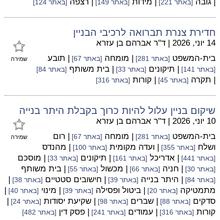
| גובה
| מידות
| רצפה
[באתר 221]
[באתר 149]
[באתר 124]
חדירת צנרת תברואה לרכיבי הבניין
14 יוני, 2026
|
ד"ר אברהם בן עזרא
בית-המשפט
| מומחה
| תובע
[באתר 281]
[באתר 67]
שמירה
| תיקונים
| בית משותף
[באתר 141]
[באתר 33]
[באתר 84]
| תקרה
| קורות
[באתר 45]
[באתר 316]
שיקום בניין עלול להיות כרוך בקבלת היתר בנייה
10 יוני, 2026
|
ד"ר אברהם בן עזרא
בית-המשפט
| מומחה
| רום
[באתר 281]
[באתר 67]
שמירה
ושלח
| ועדה מקומית
| מהנדס
[באתר 355]
[באתר 100]
| אדריכל
| תיקונים
| מוסכם
[באתר 441]
[באתר 161]
[באתר 33]
| חניה
| מכשול
| בית משותף
[באתר 30]
[באתר 66]
[באתר 55]
| היתר בנייה
| חישובים סטטיים
|
[באתר 84]
[באתר 39]
[באתר 38]
מתמטיקה
| ביטול ופסילה
| מינוי
|
[באתר 20]
[באתר 39]
[באתר 40]
סדקים
| שברים
| שקיעת יסודות
|
[באתר 88]
[באתר 98]
[באתר 24]
קורות
| עמודים
| פסק דין
[באתר 316]
[באתר 241]
[באתר 482]