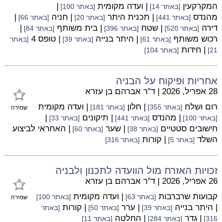
המקרקעין
| ועדה מקומית
|
[באתר 14]
[באתר 100]
מהנדס
| תכנית היתר
| חניה
|
[באתר 441]
[באתר 20]
[באתר 66]
דירה
| שטח
| בית משותף
|
[באתר 520]
[באתר 396]
[באתר 84]
רכוש משותף
| היתר בנייה
| טופס 4
[באתר 61]
[באתר 39]
[באתר
| חידות
21]
[באתר 104]
אחריות ופיקוח על הבניה
28 אפריל, 2026
|
ד"ר אברהם בן עזרא
רום ושלח
| חלון
| ועדה מקומית
[באתר 355]
[באתר 181]
שמירה
| מהנדס
| תיקונים
|
[באתר 100]
[באתר 441]
[באתר 33]
חישובים סטטיים
| שער
| האחראי לביצוע
[באתר 38]
[באתר 60]
השלד
| קורות
[באתר 5]
[באתר 316]
זכויות האזרח מול הוועדה לתכנון ולבניה
26 אפריל, 2026
|
ד"ר אברהם בן עזרא
קבועות שרברבות
| ועדה מקומית
[באתר 63]
[באתר 100]
שמירה
| היתר בנייה
| ערר
| קורות
[באתר 39]
[באתר 50]
[באתר
| גדר
| החלטה
316]
[באתר 284]
[באתר 11]