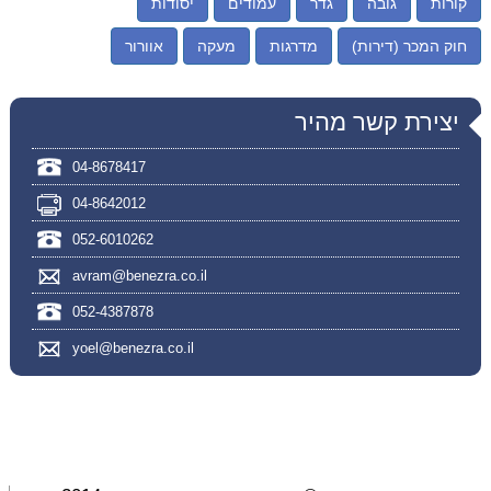
קורות
גובה
גדר
עמודים
יסודות
חוק המכר (דירות)
מדרגות
מעקה
אוורור
יצירת קשר מהיר
04-8678417
04-8642012
052-6010262
avram@benezra.co.il
052-4387878
yoel@benezra.co.il