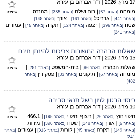
17 מרץ, 2026
|
ד"ר אברהם בן עזרא
מומחה
| רום ושלח
| מהנדס
[באתר 67]
[באתר 355]
שמירה
| אדריכל
| אורך
|
[באתר 441]
[באתר 161]
[באתר 148]
שטח
| רצפה
| תקרה
| עמודים
[באתר 396]
[באתר 124]
[באתר 45]
[באתר 241]
שאלות הבהרה התשובות צריכות להינתן חינם
15 מרץ, 2026
|
ד"ר אברהם בן עזרא
שאלות הבהרה
| בית-המשפט
|
[באתר 86]
[באתר 281]
שמירה
מומחה
| תיקונים
| פסק דין
[באתר 67]
[באתר 33]
[באתר
482]
כיסוי הבטון לזיון בשל תנאי סביבה
10 מרץ, 2026
|
ד"ר אברהם בן עזרא
חיפוי חוץ
| ריצוף וחיפוי
| 466.1
[באתר 26]
[באתר 195]
שמירה
| אורך
| שטח
| מידות
[באתר 5]
[באתר 148]
[באתר 396]
| תקרה
| קורות
| עמודים
[באתר 149]
[באתר 45]
[באתר 316]
[באתר
241]