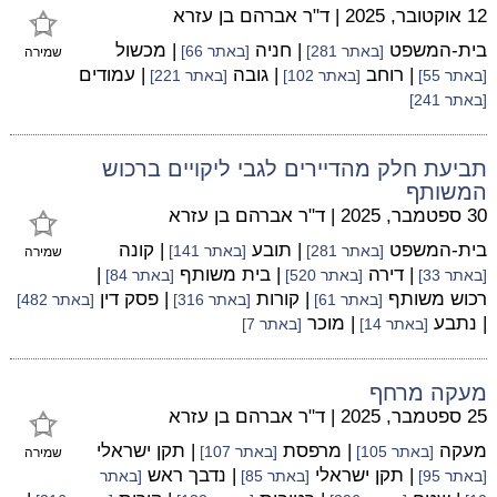
12 אוקטובר, 2025
|
ד"ר אברהם בן עזרא
בית-המשפט
| חניה
| מכשול
[באתר 281]
[באתר 66]
שמירה
| רוחב
| גובה
| עמודים
[באתר 55]
[באתר 102]
[באתר 221]
[באתר 241]
תביעת חלק מהדיירים לגבי ליקויים ברכוש
המשותף
30 ספטמבר, 2025
|
ד"ר אברהם בן עזרא
בית-המשפט
| תובע
| קונה
[באתר 281]
[באתר 141]
שמירה
| דירה
| בית משותף
|
[באתר 33]
[באתר 520]
[באתר 84]
רכוש משותף
| קורות
| פסק דין
[באתר 61]
[באתר 316]
[באתר 482]
| נתבע
| מוכר
[באתר 14]
[באתר 7]
מעקה מרחף
25 ספטמבר, 2025
|
ד"ר אברהם בן עזרא
מעקה
| מרפסת
| תקן ישראלי
[באתר 105]
[באתר 107]
שמירה
| תקן ישראלי
| נדבך ראש
[באתר 95]
[באתר 85]
[באתר