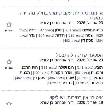
ארנונה מוגדלת עקב שימוש בחלק מהדירה
כמשרד
23 אפריל, 2026
|
ד"ר אברהם בן עזרא
בית-המשפט
| סלון
| דירה
[באתר 281]
[באתר 47]
[באתר
שמירה
| שטח
| חידות
| גדר
520]
[באתר 396]
[באתר 104]
[באתר
| פסק דין
284]
[באתר 482]
הפקעה שדינה להתבטל
23 אפריל, 2026
|
ד"ר אברהם בן עזרא
תובע
| רום ושלח
| חוק התכנון
[באתר 141]
[באתר 355]
שמירה
והבנייה
| ועדה מקומית
| תכנית
[באתר 53]
[באתר 100]
מתאר
| שטח
| פסק דין
|
[באתר 30]
[באתר 396]
[באתר 482]
החלטה
| נתבע
[באתר 11]
[באתר 14]
איטום: אין רטיבות, יש ליקוי
19 אפריל, 2026
|
ד"ר אברהם בן עזרא