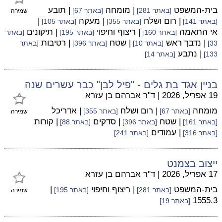
בית-המשפט
| מומחה
| תובע
[באתר 281]
[באתר 67]
שמירה
| רום ושלח
| מעקה
|
[באתר 141]
[באתר 355]
[באתר 105]
אי התאמה
| ריצוף וחיפוי
| תיקונים
[באתר 160]
[באתר 195]
[באתר
| נדבך ראש
| שטח
| רטיבות
33]
[באתר 10]
[באתר 396]
[באתר
| נתבע
133]
[באתר 14]
בניין אגד בת גלים - "פיל לבן" כבר עשרים שנה
19 אפריל, 2026
|
ד"ר אברהם בן עזרא
מומחה
| רום ושלח
| אדריכל
[באתר 67]
[באתר 355]
שמירה
| שטח
| סדקים
| קורות
[באתר 161]
[באתר 396]
[באתר 88]
| עמודים
[באתר 316]
[באתר 241]
ייצוב בצמנט
17 אפריל, 2026
|
ד"ר אברהם בן עזרא
בית-המשפט
| ריצוף וחיפוי
|
[באתר 281]
[באתר 195]
שמירה
1555.3
[באתר 19]