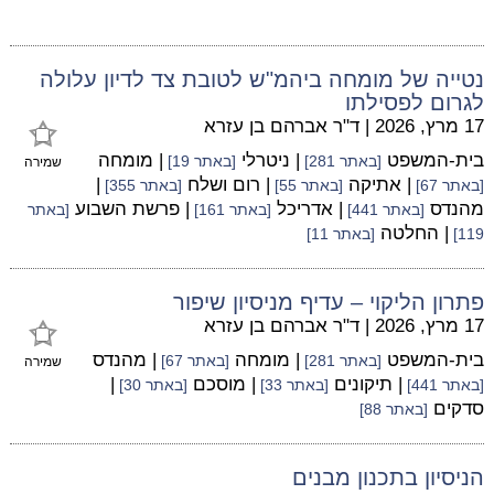
נטייה של מומחה ביהמ"ש לטובת צד לדיון עלולה
לגרום לפסילתו
17 מרץ, 2026
|
ד"ר אברהם בן עזרא
בית-המשפט
| ניטרלי
| מומחה
[באתר 281]
[באתר 19]
שמירה
| אתיקה
| רום ושלח
|
[באתר 67]
[באתר 55]
[באתר 355]
מהנדס
| אדריכל
| פרשת השבוע
[באתר 441]
[באתר 161]
[באתר
| החלטה
119]
[באתר 11]
פתרון הליקוי – עדיף מניסיון שיפור
17 מרץ, 2026
|
ד"ר אברהם בן עזרא
בית-המשפט
| מומחה
| מהנדס
[באתר 281]
[באתר 67]
שמירה
| תיקונים
| מוסכם
|
[באתר 441]
[באתר 33]
[באתר 30]
סדקים
[באתר 88]
הניסיון בתכנון מבנים