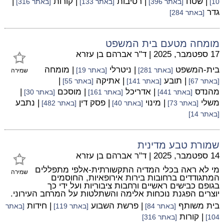
| שטח
| רטיבות
| קורות
|
10]
[באתר 396]
[באתר 133]
[באתר 316]
גדר
[באתר 284]
מומחה מטעם בית המשפט
17 ספטמבר, 2025
|
ד"ר אברהם בן עזרא
בית-המשפט
| ניטרלי
| מומחה
[באתר 281]
[באתר 19]
שמירה
| תובע
| אתיקה
|
[באתר 67]
[באתר 141]
[באתר 55]
מהנדס
| אדריכל
| מוסכם
|
[באתר 441]
[באתר 161]
[באתר 30]
משלי
| מינוי
| פסק דין
| נתבע
[באתר 73]
[באתר 40]
[באתר 482]
[באתר 14]
שמורת טבע מדינית
14 ספטמבר, 2025
|
ד"ר אברהם בן עזרא
מי לא ראה בכלי המדיה התקשורתית-אלפי מתפללים
שמירה
המתגודדים ברחובות בירות אירופאיות, החוסמים
בגופם כבישים ראשיים ורחבות ציבוריות ועל ידי כך
יוצרים הפגנת נוכחות אלימה והשתלטות על המרחב העירוני.
בית משותף
| פרשת השבוע
| חידות
[באתר 84]
[באתר 119]
[באתר
| קורות
104]
[באתר 316]