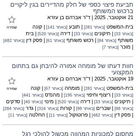
תביעת פיצוי כספי של חלק מהדיירים בגין ליקויים
ברכוש המשותף
21 אוקטובר, 2025
|
ד"ר אברהם בן עזרא
בית-המשפט
| תובע
| קונה
[באתר 281]
[באתר 141]
שמירה
| תיקונים
| דירה
| בית
[באתר 33]
[באתר 33]
[באתר 520]
משותף
| רכוש משותף
| פסק דין
[באתר 84]
[באתר 61]
[באתר 482]
| מוכר
[באתר 7]
חוות דעתו של מומחה אמורה להיבחן גם בתחום
המקצועי
19 אוקטובר, 2025
|
ד"ר אברהם בן עזרא
בית-המשפט
| מומחה
| קונה
[באתר 281]
[באתר 67]
שמירה
| ריצוף וחיפוי
| מהנדס
[באתר 33]
[באתר 195]
[באתר 441]
| תיקונים
| דירה
| מינוי
| סדקים
[באתר 33]
[באתר 520]
[באתר 40]
| שברים
| קורות
| גדר
[באתר 88]
[באתר 98]
[באתר 316]
[באתר 284]
| פסק דין
| פרוטוקול
| החלטה
[באתר 482]
[באתר 11]
[באתר 11]
מחסום למכוניות המהווה מכשול להולכי רגל