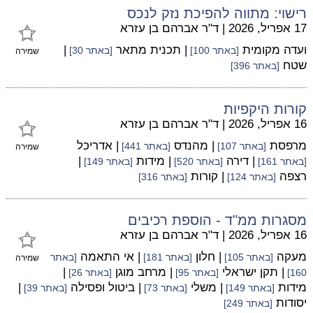
רישוי: מתווה להפיכת נזק לנכס
17 אפריל, 2026
|
ד"ר אברהם בן עזרא
ועדה מקומית
| תכנית מתאר
|
[באתר 100]
[באתר 30]
שמירה
שטח
[באתר 396]
קורות היקפיות
16 אפריל, 2026
|
ד"ר אברהם בן עזרא
מרפסת
| מהנדס
| אדריכל
[באתר 107]
[באתר 441]
שמירה
| דירה
| מידות
|
[באתר 161]
[באתר 520]
[באתר 149]
רצפה
| קורות
[באתר 124]
[באתר 316]
מסגרות ממ"ד - הוספת רכיבים
16 אפריל, 2026
|
ד"ר אברהם בן עזרא
מעקה
| חלון
| אי התאמה
[באתר 105]
[באתר 181]
[באתר
שמירה
| תקן ישראלי
| מרחב מוגן
|
160]
[באתר 95]
[באתר 26]
מידות
| משלי
| ביטול ופסילה
|
[באתר 149]
[באתר 73]
[באתר 39]
יסודות
[באתר 249]