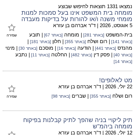
נמצאו 1331 תוצאות לחיפוש שבוצע
מומחה בית המשפט אינו בעל סמכות למנות
מומחי משנה ו/או להורות על בדיקות מעבדה
5 אוגוסט, 2026
|
ד"ר אברהם בן עזרא
בית-המשפט
| מומחה
| תובע
[באתר 281]
[באתר 67]
שמירה
| רום ושלח
| חלון
|
[באתר 141]
[באתר 355]
[באתר 181]
מהנדס
| הודעה
| מוסכם
| מינוי
[באתר 441]
[באתר 16]
[באתר 30]
| פסק דין
| החלטה
| נתבע
[באתר 40]
[באתר 482]
[באתר 11]
[באתר 14]
מט לאלופים!
22 יולי, 2026
|
ד"ר אברהם בן עזרא
רום ושלח
| שברים
[באתר 355]
[באתר 98]
שמירה
תיק ליקויי בניה שהפך לתיק קבלנות בפיקוח
מומחה ביהמ"ש
12 יולי, 2026
|
ד"ר אברהם בן עזרא