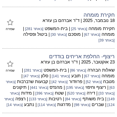
חקירת מומחה
18 נובמבר, 2025
|
ד"ר אברהם בן עזרא
חקירת מומחה
| בית-המשפט
|
[באתר 25]
[באתר 281]
שמירה
מומחה
| מוסכם
| ביטול ופסילה
[באתר 67]
[באתר 30]
[באתר 39]
ריצוף- החלפת אריחים בודדים
23 אוקטובר, 2025
|
ד"ר אברהם בן עזרא
שאלות הבהרה
| בית-המשפט
|
[באתר 86]
[באתר 281]
שמירה
מומחה
| תובע
| סלון
|
[באתר 67]
[באתר 141]
[באתר 47]
מטבח
| פרוזדור
| קבועות שרברבות
[באתר 52]
[באתר 42]
[באתר
| ריצוף וחיפוי
| מהנדס
| תיקונים
63]
[באתר 195]
[באתר 441]
| דירה
| שטח
| מידות
[באתר 33]
[באתר 520]
[באתר 396]
[באתר
| בית משותף
| רטיבות
| רצפה
149]
[באתר 84]
[באתר 133]
[באתר
| שברים
| מדרגות
| נתבע
124]
[באתר 98]
[באתר 114]
[באתר 14]