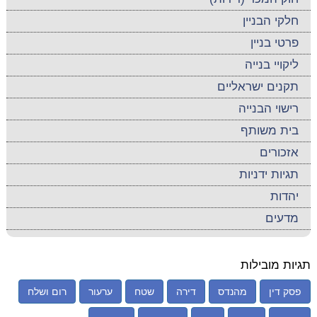
חלקי הבניין
פרטי בניין
ליקויי בנייה
תקנים ישראליים
רישוי הבנייה
בית משותף
אזכורים
תגיות ידניות
יהדות
מדעים
תגיות מובילות
פסק דין
מהנדס
דירה
שטח
ערעור
רום ושלח