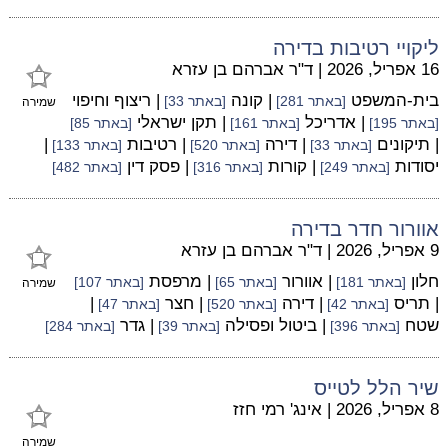
ליקויי רטיבות בדירה
16 אפריל, 2026
|
ד"ר אברהם בן עזרא
בית-המשפט
| קונה
| ריצוף וחיפוי
[באתר 281]
[באתר 33]
שמירה
| אדריכל
| תקן ישראלי
[באתר 195]
[באתר 161]
[באתר 85]
| תיקונים
| דירה
| רטיבות
|
[באתר 33]
[באתר 520]
[באתר 133]
יסודות
| קורות
| פסק דין
[באתר 249]
[באתר 316]
[באתר 482]
אוורור חדר בדירה
9 אפריל, 2026
|
ד"ר אברהם בן עזרא
חלון
| אוורור
| מרפסת
[באתר 181]
[באתר 65]
[באתר 107]
שמירה
| תריס
| דירה
| חצר
|
[באתר 42]
[באתר 520]
[באתר 47]
שטח
| ביטול ופסילה
| גדר
[באתר 396]
[באתר 39]
[באתר 284]
שיר הלל לטייס
8 אפריל, 2026
|
אינג' רמי חזז
שמירה