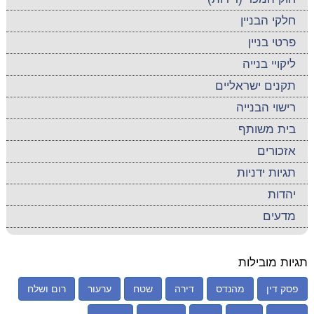
חלקי הבניין
פרטי בניין
ליקויי בנייה
תקנים ישראליים
רישוי הבנייה
בית משותף
אזכורים
תגיות ידניות
יהדות
מדעים
תגיות מובילות
פסק דין
מהנדס
דירה
שטח
ערעור
רום ושלח