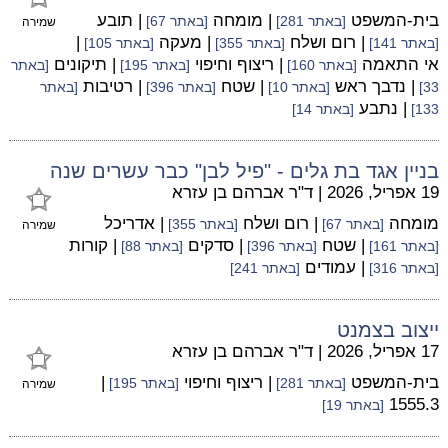
בית-המשפט
| מומחה
| תובע
[באתר 281]
[באתר 67]
שמירה
| רום ושלח
| מעקה
|
[באתר 141]
[באתר 355]
[באתר 105]
אי התאמה
| ריצוף וחיפוי
| תיקונים
[באתר 160]
[באתר 195]
[באתר
| נדבך ראש
| שטח
| רטיבות
33]
[באתר 10]
[באתר 396]
[באתר
| נתבע
133]
[באתר 14]
בניין אגד בת גלים - "פיל לבן" כבר עשרים שנה
19 אפריל, 2026
|
ד"ר אברהם בן עזרא
מומחה
| רום ושלח
| אדריכל
[באתר 67]
[באתר 355]
שמירה
| שטח
| סדקים
| קורות
[באתר 161]
[באתר 396]
[באתר 88]
| עמודים
[באתר 316]
[באתר 241]
ייצוב בצמנט
17 אפריל, 2026
|
ד"ר אברהם בן עזרא
בית-המשפט
| ריצוף וחיפוי
|
[באתר 281]
[באתר 195]
שמירה
1555.3
[באתר 19]