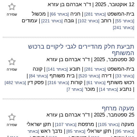
12 אוקטובר, 2025
|
ד"ר אברהם בן עזרא
בית-המשפט
| חניה
| מכשול
[באתר 281]
[באתר 66]
שמירה
| רוחב
| גובה
| עמודים
[באתר 55]
[באתר 102]
[באתר 221]
[באתר 241]
תביעת חלק מהדיירים לגבי ליקויים ברכוש
המשותף
30 ספטמבר, 2025
|
ד"ר אברהם בן עזרא
בית-המשפט
| תובע
| קונה
[באתר 281]
[באתר 141]
שמירה
| דירה
| בית משותף
|
[באתר 33]
[באתר 520]
[באתר 84]
רכוש משותף
| קורות
| פסק דין
[באתר 61]
[באתר 316]
[באתר 482]
| נתבע
| מוכר
[באתר 14]
[באתר 7]
מעקה מרחף
25 ספטמבר, 2025
|
ד"ר אברהם בן עזרא
מעקה
| מרפסת
| תקן ישראלי
[באתר 105]
[באתר 107]
שמירה
| תקן ישראלי
| נדבך ראש
[באתר 95]
[באתר 85]
[באתר