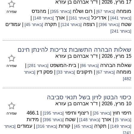
17 מרץ, 2026
|
ד"ר אברהם בן עזרא
מומחה
| רום ושלח
| מהנדס
[באתר 67]
[באתר 355]
שמירה
| אדריכל
| אורך
|
[באתר 441]
[באתר 161]
[באתר 148]
שטח
| רצפה
| תקרה
| עמודים
[באתר 396]
[באתר 124]
[באתר 45]
[באתר 241]
שאלות הבהרה התשובות צריכות להינתן חינם
15 מרץ, 2026
|
ד"ר אברהם בן עזרא
שאלות הבהרה
| בית-המשפט
|
[באתר 86]
[באתר 281]
שמירה
מומחה
| תיקונים
| פסק דין
[באתר 67]
[באתר 33]
[באתר
482]
כיסוי הבטון לזיון בשל תנאי סביבה
10 מרץ, 2026
|
ד"ר אברהם בן עזרא
חיפוי חוץ
| ריצוף וחיפוי
| 466.1
[באתר 26]
[באתר 195]
שמירה
| אורך
| שטח
| מידות
[באתר 5]
[באתר 148]
[באתר 396]
| תקרה
| קורות
| עמודים
[באתר 149]
[באתר 45]
[באתר 316]
[באתר
241]