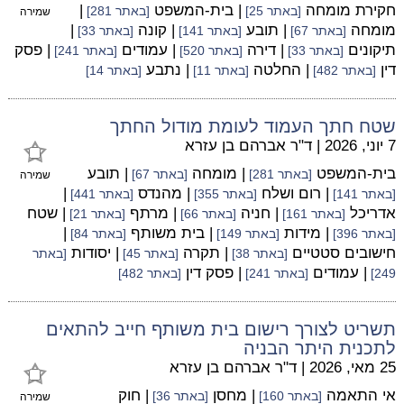
חקירת מומחה
| בית-המשפט
|
[באתר 25]
[באתר 281]
שמירה
מומחה
| תובע
| קונה
|
[באתר 67]
[באתר 141]
[באתר 33]
תיקונים
| דירה
| עמודים
| פסק
[באתר 33]
[באתר 520]
[באתר 241]
דין
| החלטה
| נתבע
[באתר 482]
[באתר 11]
[באתר 14]
שטח חתך העמוד לעומת מודול החתך
7 יוני, 2026
|
ד"ר אברהם בן עזרא
בית-המשפט
| מומחה
| תובע
[באתר 281]
[באתר 67]
שמירה
| רום ושלח
| מהנדס
|
[באתר 141]
[באתר 355]
[באתר 441]
אדריכל
| חניה
| מרתף
| שטח
[באתר 161]
[באתר 66]
[באתר 21]
| מידות
| בית משותף
|
[באתר 396]
[באתר 149]
[באתר 84]
חישובים סטטיים
| תקרה
| יסודות
[באתר 38]
[באתר 45]
[באתר
| עמודים
| פסק דין
249]
[באתר 241]
[באתר 482]
תשריט לצורך רישום בית משותף חייב להתאים
לתכנית היתר הבניה
25 מאי, 2026
|
ד"ר אברהם בן עזרא
אי התאמה
| מחסן
| חוק
[באתר 160]
[באתר 36]
שמירה