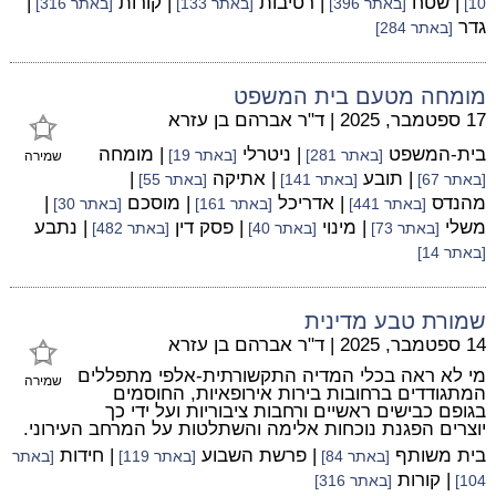
| שטח
| רטיבות
| קורות
|
10]
[באתר 396]
[באתר 133]
[באתר 316]
גדר
[באתר 284]
מומחה מטעם בית המשפט
17 ספטמבר, 2025
|
ד"ר אברהם בן עזרא
בית-המשפט
| ניטרלי
| מומחה
[באתר 281]
[באתר 19]
שמירה
| תובע
| אתיקה
|
[באתר 67]
[באתר 141]
[באתר 55]
מהנדס
| אדריכל
| מוסכם
|
[באתר 441]
[באתר 161]
[באתר 30]
משלי
| מינוי
| פסק דין
| נתבע
[באתר 73]
[באתר 40]
[באתר 482]
[באתר 14]
שמורת טבע מדינית
14 ספטמבר, 2025
|
ד"ר אברהם בן עזרא
מי לא ראה בכלי המדיה התקשורתית-אלפי מתפללים
שמירה
המתגודדים ברחובות בירות אירופאיות, החוסמים
בגופם כבישים ראשיים ורחבות ציבוריות ועל ידי כך
יוצרים הפגנת נוכחות אלימה והשתלטות על המרחב העירוני.
בית משותף
| פרשת השבוע
| חידות
[באתר 84]
[באתר 119]
[באתר
| קורות
104]
[באתר 316]