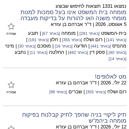
נמצאו 1331 תוצאות לחיפוש שבוצע
מומחה בית המשפט אינו בעל סמכות למנות
מומחי משנה ו/או להורות על בדיקות מעבדה
5 אוגוסט, 2026
|
ד"ר אברהם בן עזרא
בית-המשפט
| מומחה
| תובע
[באתר 281]
[באתר 67]
שמירה
| רום ושלח
| חלון
|
[באתר 141]
[באתר 355]
[באתר 181]
מהנדס
| הודעה
| מוסכם
| מינוי
[באתר 441]
[באתר 16]
[באתר 30]
| פסק דין
| החלטה
| נתבע
[באתר 40]
[באתר 482]
[באתר 11]
[באתר 14]
מט לאלופים!
22 יולי, 2026
|
ד"ר אברהם בן עזרא
רום ושלח
| שברים
[באתר 355]
[באתר 98]
שמירה
תיק ליקויי בניה שהפך לתיק קבלנות בפיקוח
מומחה ביהמ"ש
12 יולי, 2026
|
ד"ר אברהם בן עזרא