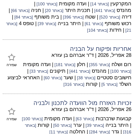
המקרקעין
| ועדה מקומית
|
[באתר 14]
[באתר 100]
מהנדס
| תכנית היתר
| חניה
|
[באתר 441]
[באתר 20]
[באתר 66]
דירה
| שטח
| בית משותף
|
[באתר 520]
[באתר 396]
[באתר 84]
רכוש משותף
| היתר בנייה
| טופס 4
[באתר 61]
[באתר 39]
[באתר
| חידות
21]
[באתר 104]
אחריות ופיקוח על הבניה
28 אפריל, 2026
|
ד"ר אברהם בן עזרא
רום ושלח
| חלון
| ועדה מקומית
[באתר 355]
[באתר 181]
שמירה
| מהנדס
| תיקונים
|
[באתר 100]
[באתר 441]
[באתר 33]
חישובים סטטיים
| שער
| האחראי לביצוע
[באתר 38]
[באתר 60]
השלד
| קורות
[באתר 5]
[באתר 316]
זכויות האזרח מול הוועדה לתכנון ולבניה
26 אפריל, 2026
|
ד"ר אברהם בן עזרא
קבועות שרברבות
| ועדה מקומית
[באתר 63]
[באתר 100]
שמירה
| היתר בנייה
| ערר
| קורות
[באתר 39]
[באתר 50]
[באתר
| גדר
| החלטה
316]
[באתר 284]
[באתר 11]