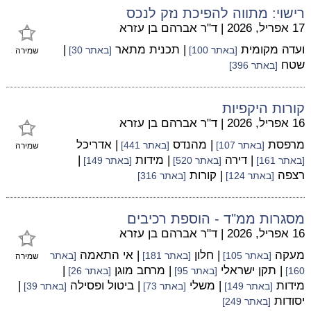
רישוי: מתווה להפיכת נזק לנכס
17 אפריל, 2026
|
ד"ר אברהם בן עזרא
ועדה מקומית
| תכנית מתאר
|
[באתר 100]
[באתר 30]
שמירה
שטח
[באתר 396]
קורות היקפיות
16 אפריל, 2026
|
ד"ר אברהם בן עזרא
מרפסת
| מהנדס
| אדריכל
[באתר 107]
[באתר 441]
שמירה
| דירה
| מידות
|
[באתר 161]
[באתר 520]
[באתר 149]
רצפה
| קורות
[באתר 124]
[באתר 316]
מסגרות ממ"ד - הוספת רכיבים
16 אפריל, 2026
|
ד"ר אברהם בן עזרא
מעקה
| חלון
| אי התאמה
[באתר 105]
[באתר 181]
[באתר
שמירה
| תקן ישראלי
| מרחב מוגן
|
160]
[באתר 95]
[באתר 26]
מידות
| משלי
| ביטול ופסילה
|
[באתר 149]
[באתר 73]
[באתר 39]
יסודות
[באתר 249]