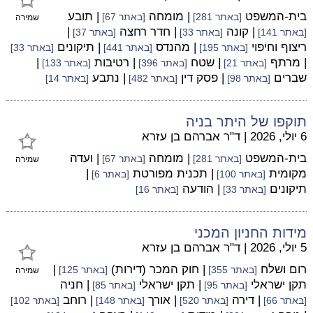
בית-המשפט
| מומחה
| תובע
[באתר 281]
[באתר 67]
שמירה
| קונה
| חדר רחצה
|
[באתר 141]
[באתר 33]
[באתר 37]
ריצוף וחיפוי
| מהנדס
| תיקונים
[באתר 195]
[באתר 441]
[באתר 33]
| מרתף
| שטח
| רטיבות
|
[באתר 21]
[באתר 396]
[באתר 133]
שברים
| פסק דין
| נתבע
[באתר 98]
[באתר 482]
[באתר 14]
תוקפו של היתר בניה
6 יולי, 2026
|
ד"ר אברהם בן עזרא
בית-המשפט
| מומחה
| ועדה
[באתר 281]
[באתר 67]
שמירה
מקומית
| תכנית מפורטת
|
[באתר 100]
[באתר 6]
תיקונים
| הודעה
[באתר 33]
[באתר 16]
מידות החניון המכני
5 יולי, 2026
|
ד"ר אברהם בן עזרא
רום ושלח
| חוק המכר (דירות)
|
[באתר 355]
[באתר 125]
שמירה
תקן ישראלי
| תקן ישראלי
| חניה
[באתר 95]
[באתר 85]
| דירה
| אורך
| רוחב
[באתר 66]
[באתר 520]
[באתר 148]
[באתר 102]