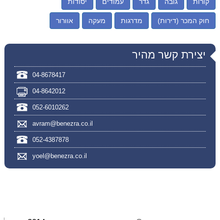
קורות
גובה
גדר
עמודים
יסודות
חוק המכר (דירות)
מדרגות
מעקה
אוורור
יצירת קשר מהיר
04-8678417
04-8642012
052-6010262
avram@benezra.co.il
052-4387878
yoel@benezra.co.il