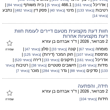
| אדריכל
| 466.1
| בית משותף
|
[באתר 161]
[באתר 5]
[באתר 84]
רטיבות
| מינוי
| פסק דין
| נתבע
[באתר 133]
[באתר 40]
[באתר 482]
[באתר 14]
חוות דעת מקצועית מטעם דיירים לעומת חוות
דעת מקצועיות אחרות
2 פברואר, 2026
|
ד"ר אברהם בן עזרא
מומחה
| קונה
| סלון
|
[באתר 67]
[באתר 33]
[באתר 47]
שמירה
מרפסת
| חוק המכר (דירות)
|
[באתר 107]
[באתר 125]
אדריכל
| תיקונים
| דירה
|
[באתר 161]
[באתר 33]
[באתר 520]
מידות
| חישובים סטטיים
| רטיבות
[באתר 149]
[באתר 38]
[באתר
| סדקים
| גדר
| מוכר
133]
[באתר 88]
[באתר 284]
[באתר 7]
חידה, והפתעה
2 פברואר, 2026
|
ד"ר אברהם בן עזרא
חידות
[באתר 104]
שמירה