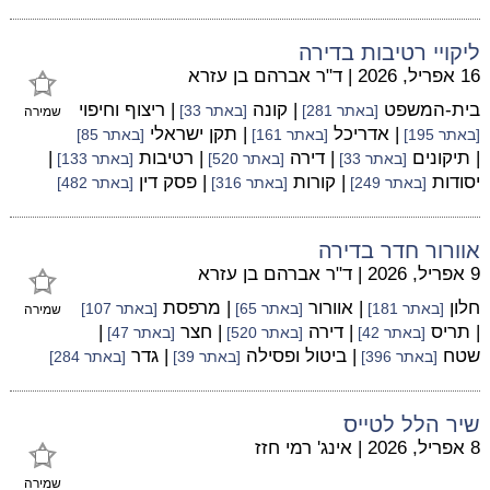
ליקויי רטיבות בדירה
16 אפריל, 2026
|
ד"ר אברהם בן עזרא
בית-המשפט
| קונה
| ריצוף וחיפוי
[באתר 281]
[באתר 33]
שמירה
| אדריכל
| תקן ישראלי
[באתר 195]
[באתר 161]
[באתר 85]
| תיקונים
| דירה
| רטיבות
|
[באתר 33]
[באתר 520]
[באתר 133]
יסודות
| קורות
| פסק דין
[באתר 249]
[באתר 316]
[באתר 482]
אוורור חדר בדירה
9 אפריל, 2026
|
ד"ר אברהם בן עזרא
חלון
| אוורור
| מרפסת
[באתר 181]
[באתר 65]
[באתר 107]
שמירה
| תריס
| דירה
| חצר
|
[באתר 42]
[באתר 520]
[באתר 47]
שטח
| ביטול ופסילה
| גדר
[באתר 396]
[באתר 39]
[באתר 284]
שיר הלל לטייס
8 אפריל, 2026
|
אינג' רמי חזז
שמירה