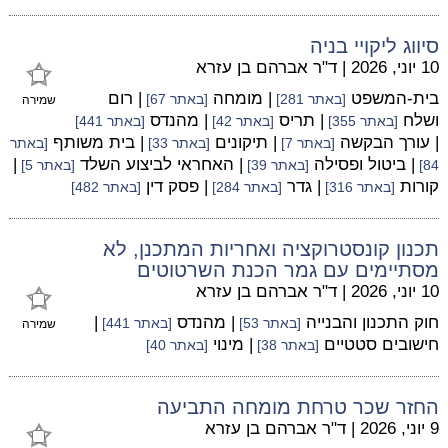
סיווג ליקויי בניה
10 יוני, 2026
|
ד"ר אברהם בן עזרא
בית-המשפט
| מומחה
| רום
[באתר 281]
[באתר 67]
שמירה
ושלח
| תריס
| מהנדס
[באתר 355]
[באתר 42]
[באתר 441]
| עורך הבקשה
| תיקונים
| בית משותף
[באתר 7]
[באתר 33]
[באתר
| ביטול ופסילה
| האחראי לביצוע השלד
|
84]
[באתר 39]
[באתר 5]
קורות
| גדר
| פסק דין
[באתר 316]
[באתר 284]
[באתר 482]
תכנון קונסטרוקציה ואחריות המתכנן, לא
מסתיימים עם גמר הכנת השרטוטים
10 יוני, 2026
|
ד"ר אברהם בן עזרא
חוק התכנון והבנייה
| מהנדס
|
[באתר 53]
[באתר 441]
שמירה
חישובים סטטיים
| מינוי
[באתר 38]
[באתר 40]
החזר שכר טרחת מומחה התביעה
9 יוני, 2026
|
ד"ר אברהם בן עזרא