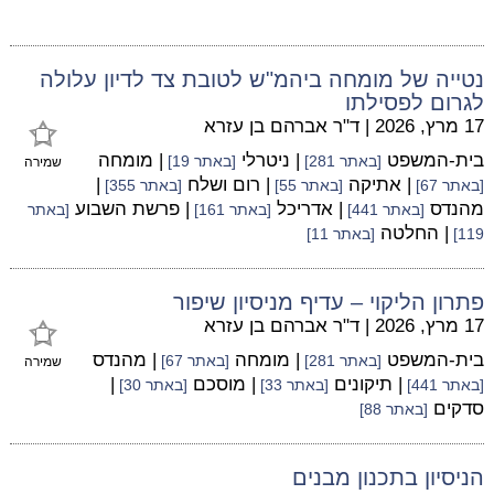
נטייה של מומחה ביהמ"ש לטובת צד לדיון עלולה
לגרום לפסילתו
17 מרץ, 2026
|
ד"ר אברהם בן עזרא
בית-המשפט
| ניטרלי
| מומחה
[באתר 281]
[באתר 19]
שמירה
| אתיקה
| רום ושלח
|
[באתר 67]
[באתר 55]
[באתר 355]
מהנדס
| אדריכל
| פרשת השבוע
[באתר 441]
[באתר 161]
[באתר
| החלטה
119]
[באתר 11]
פתרון הליקוי – עדיף מניסיון שיפור
17 מרץ, 2026
|
ד"ר אברהם בן עזרא
בית-המשפט
| מומחה
| מהנדס
[באתר 281]
[באתר 67]
שמירה
| תיקונים
| מוסכם
|
[באתר 441]
[באתר 33]
[באתר 30]
סדקים
[באתר 88]
הניסיון בתכנון מבנים