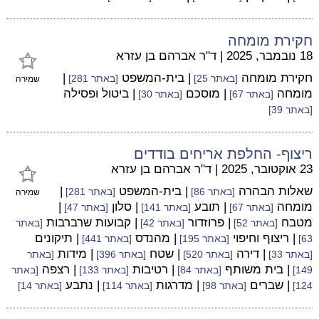
חקירת מומחה
18 נובמבר, 2025
|
ד"ר אברהם בן עזרא
חקירת מומחה
| בית-המשפט
|
[באתר 25]
[באתר 281]
שמירה
מומחה
| מוסכם
| ביטול ופסילה
[באתר 67]
[באתר 30]
[באתר 39]
ריצוף- החלפת אריחים בודדים
23 אוקטובר, 2025
|
ד"ר אברהם בן עזרא
שאלות הבהרה
| בית-המשפט
|
[באתר 86]
[באתר 281]
שמירה
מומחה
| תובע
| סלון
|
[באתר 67]
[באתר 141]
[באתר 47]
מטבח
| פרוזדור
| קבועות שרברבות
[באתר 52]
[באתר 42]
[באתר
| ריצוף וחיפוי
| מהנדס
| תיקונים
63]
[באתר 195]
[באתר 441]
| דירה
| שטח
| מידות
[באתר 33]
[באתר 520]
[באתר 396]
[באתר
| בית משותף
| רטיבות
| רצפה
149]
[באתר 84]
[באתר 133]
[באתר
| שברים
| מדרגות
| נתבע
124]
[באתר 98]
[באתר 114]
[באתר 14]