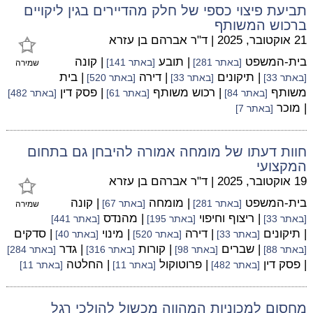
תביעת פיצוי כספי של חלק מהדיירים בגין ליקויים
ברכוש המשותף
21 אוקטובר, 2025
|
ד"ר אברהם בן עזרא
בית-המשפט
| תובע
| קונה
[באתר 281]
[באתר 141]
שמירה
| תיקונים
| דירה
| בית
[באתר 33]
[באתר 33]
[באתר 520]
משותף
| רכוש משותף
| פסק דין
[באתר 84]
[באתר 61]
[באתר 482]
| מוכר
[באתר 7]
חוות דעתו של מומחה אמורה להיבחן גם בתחום
המקצועי
19 אוקטובר, 2025
|
ד"ר אברהם בן עזרא
בית-המשפט
| מומחה
| קונה
[באתר 281]
[באתר 67]
שמירה
| ריצוף וחיפוי
| מהנדס
[באתר 33]
[באתר 195]
[באתר 441]
| תיקונים
| דירה
| מינוי
| סדקים
[באתר 33]
[באתר 520]
[באתר 40]
| שברים
| קורות
| גדר
[באתר 88]
[באתר 98]
[באתר 316]
[באתר 284]
| פסק דין
| פרוטוקול
| החלטה
[באתר 482]
[באתר 11]
[באתר 11]
מחסום למכוניות המהווה מכשול להולכי רגל