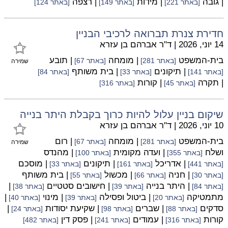
| גובה
| מידות
| רצפה
[באתר 221]
[באתר 149]
[באתר 124]
חדירת צנרת תברואה לרכיבי הבניין
14 יוני, 2026
|
ד"ר אברהם בן עזרא
בית-המשפט
| מומחה
| תובע
[באתר 281]
[באתר 67]
שמירה
| תיקונים
| בית משותף
[באתר 141]
[באתר 33]
[באתר 84]
| תקרה
| קורות
[באתר 45]
[באתר 316]
שיקום בניין עלול להיות כרוך בקבלת היתר בנייה
10 יוני, 2026
|
ד"ר אברהם בן עזרא
בית-המשפט
| מומחה
| רום
[באתר 281]
[באתר 67]
שמירה
ושלח
| ועדה מקומית
| מהנדס
[באתר 355]
[באתר 100]
| אדריכל
| תיקונים
| מוסכם
[באתר 441]
[באתר 161]
[באתר 33]
| חניה
| מכשול
| בית משותף
[באתר 30]
[באתר 66]
[באתר 55]
| היתר בנייה
| חישובים סטטיים
|
[באתר 84]
[באתר 39]
[באתר 38]
מתמטיקה
| ביטול ופסילה
| מינוי
|
[באתר 20]
[באתר 39]
[באתר 40]
סדקים
| שברים
| שקיעת יסודות
|
[באתר 88]
[באתר 98]
[באתר 24]
קורות
| עמודים
| פסק דין
[באתר 316]
[באתר 241]
[באתר 482]