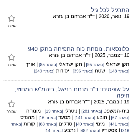
התרגיל לכל גיל
19 ינואר, 2026
|
ד"ר אברהם בן עזרא
שמירה
כלונסאות: נוסחת כוח התפיחה בתקן 940
10 דצמבר, 2025
|
ד"ר אברהם בן עזרא
תקן ישראלי
| תקן ישראלי
| אורך
[באתר 95]
[באתר 85]
שמירה
| שטח
| יסודות
[באתר 148]
[באתר 396]
[באתר 249]
על שופטים: ד"ר מנחם רניאל, ביהמ"ש המחוזי,
חיפה
19 נובמבר, 2025
|
ד"ר אברהם בן עזרא
בית-המשפט
| ניטרלי
| מומחה
[באתר 281]
[באתר 19]
שמירה
| תובע
| מסעד
| מהנדס
[באתר 67]
[באתר 141]
[באתר 16]
| מינוי
| סדקים
| קורות
[באתר 441]
[באתר 40]
[באתר 88]
[באתר
| פסק דין
| נתבע
316]
[באתר 482]
[באתר 14]