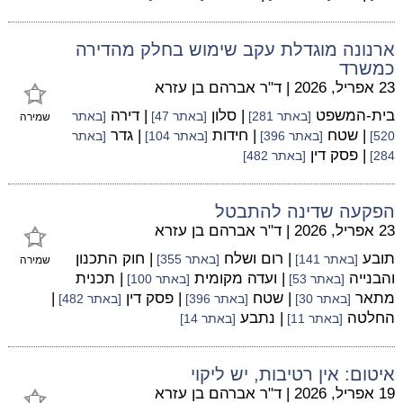
ארנונה מוגדלת עקב שימוש בחלק מהדירה
כמשרד
23 אפריל, 2026
|
ד"ר אברהם בן עזרא
בית-המשפט
| סלון
| דירה
[באתר 281]
[באתר 47]
[באתר
שמירה
| שטח
| חידות
| גדר
520]
[באתר 396]
[באתר 104]
[באתר
| פסק דין
284]
[באתר 482]
הפקעה שדינה להתבטל
23 אפריל, 2026
|
ד"ר אברהם בן עזרא
תובע
| רום ושלח
| חוק התכנון
[באתר 141]
[באתר 355]
שמירה
והבנייה
| ועדה מקומית
| תכנית
[באתר 53]
[באתר 100]
מתאר
| שטח
| פסק דין
|
[באתר 30]
[באתר 396]
[באתר 482]
החלטה
| נתבע
[באתר 11]
[באתר 14]
איטום: אין רטיבות, יש ליקוי
19 אפריל, 2026
|
ד"ר אברהם בן עזרא