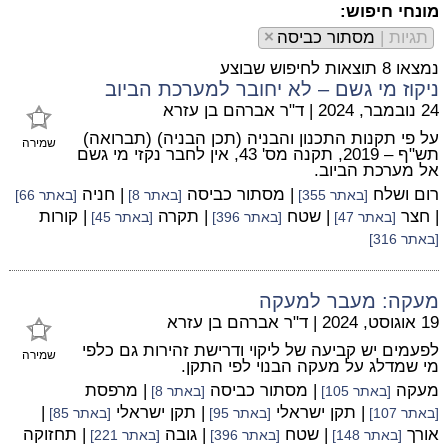
מונחי חיפוש:
תגיות |
מסתור כביסה
×
נמצאו 8 תוצאות לחיפוש שבוצע
ניקוז מי גשם – לא יחובר למערכת הביוב
24 נובמבר, 2024
|
ד"ר אברהם בן עזרא
על פי תקנות התכנון והבניה (תכן הבניה) (תברואה)
שמירה
תש"ף – 2019, תקנה מס' 43, אין לחבר נקזי מי גשם
אל מערכת הביוב.
רום ושלח
| מסתור כביסה
| חניה
[באתר 355]
[באתר 8]
[באתר 66]
| חצר
| שטח
| תקרה
| קורות
[באתר 47]
[באתר 396]
[באתר 45]
[באתר 316]
מעקה: מעבר למעקה
19 אוגוסט, 2024
|
ד"ר אברהם בן עזרא
לפעמים יש קביעה של ליקוי ודרישת זהירות גם כלפי
שמירה
מי שמדלג על מעקה הבנוי לפי התקן.
מעקה
| מסתור כביסה
| מרפסת
[באתר 105]
[באתר 8]
| תקן ישראלי
| תקן ישראלי
|
[באתר 107]
[באתר 95]
[באתר 85]
אורך
| שטח
| גובה
| תחזוקה
[באתר 148]
[באתר 396]
[באתר 221]