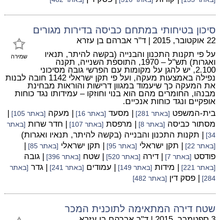
סיכון בטיחותי במתחם כביסה בדירות מגורים
22 אוקטובר, 2015
|
ד"ר אברהם בן עזרא
על פי תקנות התכנון והבנייה (בקשה להיתר, תנאיו
שמירה
ואגרות) תש"ל – 1970, התוספת השנייה, תקנה
2.100, יש להגן על מקומות עם הפרשי גובה מסיכוני
נפילה באמצעות מעקה, ועל פי תקן ישראלי 1142 חובה לבנות
את המעקה כך שיעמוד במגוון דרישות והוראות מבחינת
מבנהו, החומרים מהם הוא בנוי וחוזקו – עמידותו נגד כוחות
אופקיים ונגד כוחות אנכיים.
בית-המשפט
| מסעד
| מעקה
|
[באתר 281]
[באתר 16]
[באתר 105]
מסתור כביסה
| מרפסת
| חדר שרות
[באתר 8]
[באתר 107]
[באתר
| תקנות התכנון והבנייה (בקשה להיתר, תנאיו ואגרות)
34]
| תקן ישראלי
| תקן ישראלי
|
[באתר 22]
[באתר 95]
[באתר 85]
פודסט
| דירה
| שטח
| גובה
[באתר 7]
[באתר 520]
[באתר 396]
| מידות
| עמודים
| גדר
[באתר 221]
[באתר 149]
[באתר 241]
[באתר
| פסק דין
284]
[באתר 482]
שטח דירה המתאימה לתוכנית המכר
3 ספטמבר, 2015
|
ד"ר אברהם בן עזרא