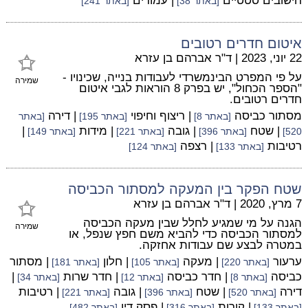
חישובים סטטיים
| עמודים
[באתר 38]
[באתר 241]
איטום חדרים רטובים
22 יוני, 2023
|
ד"ר אברהם בן עזרא
על פי המפרט הבינמשרדי לעבודות בנייה, שכינויו -
שמירה
"הספר הכחול", יש בפרק 8 הוראות לגבי איטום
חדרים רטובים.
מסתור כביסה
| ריצוף וחיפוי
| דירה
[באתר 8]
[באתר 195]
[באתר
| שטח
| גובה
| מידות
|
520]
[באתר 396]
[באתר 221]
[באתר 149]
רטיבות
| רצפה
[באתר 133]
[באתר 124]
שטח הפקר בין המעקה למסתור הכביסה
7 מרץ, 2020
|
ד"ר אברהם בן עזרא
הגנה על מי שמגיע לחלל שבין מעקה הכביסה
שמירה
למסתור הכביסה כדי להביא משם חפץ שנפל, או
במטרה לבצע שם עבודות אחזקה.
ערעור
| מעקה
| חלון
| מסתור
[באתר 220]
[באתר 105]
[באתר 181]
כביסה
| חדר כביסה
| חדר שרות
|
[באתר 8]
[באתר 12]
[באתר 34]
דירה
| שטח
| גובה
| רטיבות
[באתר 520]
[באתר 396]
[באתר 221]
| קורות
| פסק דין
[באתר 133]
[באתר 316]
[באתר 482]