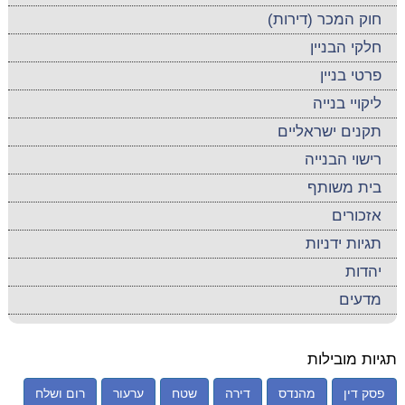
חוק המכר (דירות)
חלקי הבניין
פרטי בניין
ליקויי בנייה
תקנים ישראליים
רישוי הבנייה
בית משותף
אזכורים
תגיות ידניות
יהדות
מדעים
תגיות מובילות
פסק דין
מהנדס
דירה
שטח
ערעור
רום ושלח