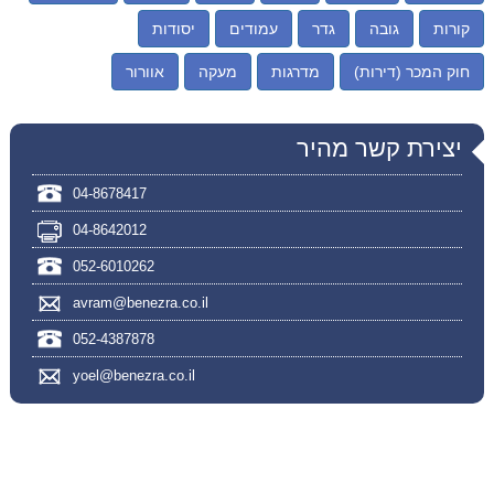
קורות
גובה
גדר
עמודים
יסודות
חוק המכר (דירות)
מדרגות
מעקה
אוורור
יצירת קשר מהיר
04-8678417
04-8642012
052-6010262
avram@benezra.co.il
052-4387878
yoel@benezra.co.il