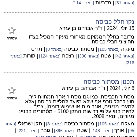
| מדרגות
[באתר 31]
[באתר 114]
נקז חלל כביסה
15 יולי, 2024
|
ד"ר אברהם בן עזרא
מדובר בחלל הממוקם מאחורי מעקה המכיל בצדו
שמירה
החיצוני חבלי כביסה.
מעקה
| מסתור כביסה
| תריס
[באתר 105]
[באתר 8]
| שטח
| רצפה
| קורות
[באתר 42]
[באתר 396]
[באתר 124]
[באתר
316]
תכנון מסתור כביסה
8 יולי, 2024
|
ד"ר אברהם בן עזרא
מסתור הכביסה, כמו גם מסתור אחר המהווה קיר
שמירה
חוץ לחלל טכני אף שלא מיועד לתליית כביסה [אלא
למעבי מזגנים, אוגר מים או שימוש דומה], צריך
להיות בנוי על פי דרישות התקן 5100 - מסתורים בבנייני
מגורים, ינואר 2008.
מעקה
| מסתור כביסה
| תקן ישראלי
[באתר 105]
[באתר 8]
[באתר
| אורך
| שטח
| גובה
|
95]
[באתר 148]
[באתר 396]
[באתר 221]