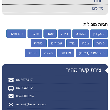
יהדות
מדעים
תגיות מובילות
פסק דין
מהנדס
דירה
שטח
ערעור
רום ושלח
קורות
גובה
גדר
עמודים
יסודות
חוק המכר (דירות)
מדרגות
מעקה
אוורור
יצירת קשר מהיר
04-8678417
04-8642012
052-6010262
avram@benezra.co.il