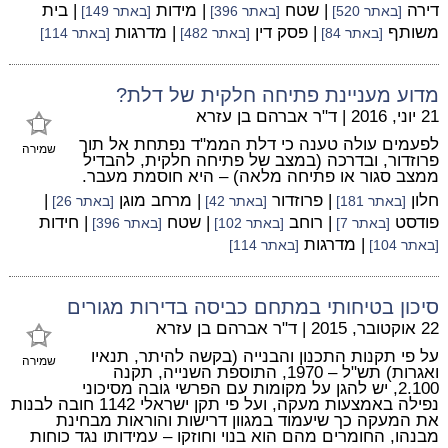
דירה
| שטח
| מידות
| בית
[באתר 520]
[באתר 396]
[באתר 149]
משותף
| פסק דין
| מדרגות
[באתר 84]
[באתר 482]
[באתר 114]
מדוע מעניינת פתיחה חלקית של דלת?
21 יוני, 2016
|
ד"ר אברהם בן עזרא
לפעמים עולה טענה כי דלת הממ"ד נפתחת אל תוך
שמירה
פרוזדור, ובדרכה (במצב של פתיחה חלקית, להבדיל
ממצב סגור או פתיחה מלאה) – היא חוסמת מעבר.
חלון
| פרוזדור
| מרחב מוגן
|
[באתר 181]
[באתר 42]
[באתר 26]
פודסט
| רוחב
| שטח
| חידות
[באתר 7]
[באתר 102]
[באתר 396]
| מדרגות
[באתר 104]
[באתר 114]
סיכון בטיחותי במתחם כביסה בדירות מגורים
22 אוקטובר, 2015
|
ד"ר אברהם בן עזרא
על פי תקנות התכנון והבנייה (בקשה להיתר, תנאיו
שמירה
ואגרות) תש"ל – 1970, התוספת השנייה, תקנה
2.100, יש להגן על מקומות עם הפרשי גובה מסיכוני
נפילה באמצעות מעקה, ועל פי תקן ישראלי 1142 חובה לבנות
את המעקה כך שיעמוד במגוון דרישות והוראות מבחינת
מבנהו, החומרים מהם הוא בנוי וחוזקו – עמידותו נגד כוחות