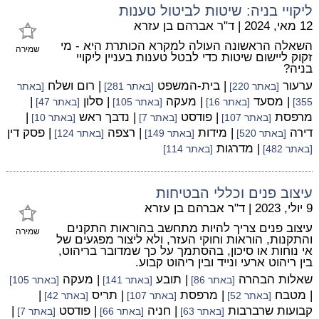
ליקויי בניה: שיטות לביטול טענות
12 מאי, 2024
|
ד"ר אברהם בן עזרא
השאלה הראשונה העולה למקרא הכותרת היא - מי
שמירה
זקוק ליישום שיטות כדי לבטל טענות בעניין ליקויי
בניה?
ערעור
| בית-המשפט
| רום ושלח
[באתר 220]
[באתר 281]
[באתר
| מסעד
| מעקה
| סלון
|
355]
[באתר 16]
[באתר 105]
[באתר 47]
מרפסת
| פודסט
| נדבך ראש
|
[באתר 107]
[באתר 7]
[באתר 10]
דירה
| מידות
| רצפה
| פסק דין
[באתר 520]
[באתר 149]
[באתר 124]
| מדרגות
[באתר 482]
[באתר 114]
עיצוב פנים וכללי הבטיחות
9 יולי, 2023
|
ד"ר אברהם בן עזרא
עיצוב פנים צריך להיות מתחשב בהוראות התקנים
שמירה
והתקנות, הוראות וחוקי העזר, ולא ליצור מפגעים של
אי נוחות או סיכון, בהסתמך על כך שמדובר בריהוט,
בין ריהוט ארעי ונייד ובין ריהוט קבוע.
שאלות הבהרה
| תובע
| מעקה
[באתר 86]
[באתר 141]
[באתר 105]
| מטבח
| מרפסת
| תריס
|
[באתר 52]
[באתר 107]
[באתר 42]
קבועות שרברבות
| חניה
| פודסט
|
[באתר 63]
[באתר 66]
[באתר 7]