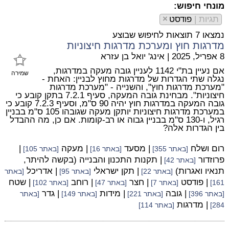
מונחי חיפוש:
תגיות |
פודסט
×
נמצאו 7 תוצאות לחיפוש שבוצע
מדרגות חוץ ומערכת מדרגות חיצוניות
8 אפריל, 2025
|
אינג' יואל בן עזרא
אם נעיין בת"י 1142 לעניין גובה מעקה במדרגות,
שמירה
נגלה שתי הגדרות של מדרגות מחוץ לבניין: האחת -
"מערכת מדרגות חוץ", והשנייה - "מערכת מדרגות
חיצוניות". מבחינת גובה המעקה, סעיף 7.2.1 בתקן קובע כי
גובה המעקה במדרגות חוץ יהיה 90 ס"מ, וסעיף 7.2.3 קובע כי
במערכת מדרגות חיצוניות יותקן מעקה שגובהו 105 ס"מ בבניין
רגיל, ו-130 ס"מ בבניין גבוה או רב-קומות. אם כן, מה ההבדל
בין הגדרות אלה?
רום ושלח
| מסעד
| מעקה
|
[באתר 355]
[באתר 16]
[באתר 105]
פרוזדור
| תקנות התכנון והבנייה (בקשה להיתר,
[באתר 42]
תנאיו ואגרות)
| תקן ישראלי
| אדריכל
[באתר 22]
[באתר 95]
[באתר
| פודסט
| חצר
| רוחב
| שטח
161]
[באתר 7]
[באתר 47]
[באתר 102]
| גובה
| מידות
| גדר
[באתר 396]
[באתר 221]
[באתר 149]
[באתר
| מדרגות
284]
[באתר 114]