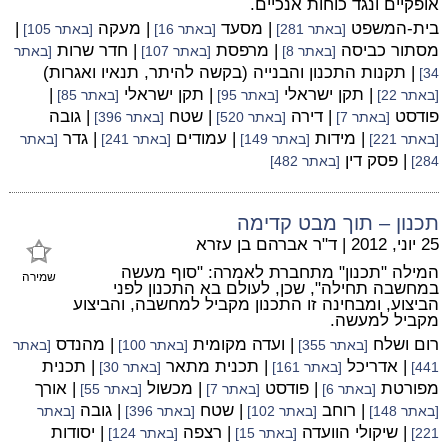
אופקיים ונגד כוחות אנכיים.
בית-המשפט
| מסעד
| מעקה
|
[באתר 281]
[באתר 16]
[באתר 105]
מסתור כביסה
| מרפסת
| חדר שרות
[באתר 8]
[באתר 107]
[באתר
| תקנות התכנון והבנייה (בקשה להיתר, תנאיו ואגרות)
34]
| תקן ישראלי
| תקן ישראלי
|
[באתר 22]
[באתר 95]
[באתר 85]
פודסט
| דירה
| שטח
| גובה
[באתר 7]
[באתר 520]
[באתר 396]
| מידות
| עמודים
| גדר
[באתר 221]
[באתר 149]
[באתר 241]
[באתר
| פסק דין
284]
[באתר 482]
תכנון – תוך מבט קדימה
25 יוני, 2012
|
ד"ר אברהם בן עזרא
המילה "תכנון" מתחברת לאמרה: "סוף מעשה
שמירה
במחשבה תחילה", שכן, לעולם בא התכנון לפני
הביצוע, ומבחינה זו התכנון מקביל למחשבה, והביצוע
מקביל למעשה.
רום ושלח
| ועדה מקומית
| מהנדס
[באתר 355]
[באתר 100]
[באתר
| אדריכל
| תכנית מתאר
| תכנית
441]
[באתר 161]
[באתר 30]
מפורטת
| פודסט
| מכשול
| אורך
[באתר 6]
[באתר 7]
[באתר 55]
| רוחב
| שטח
| גובה
[באתר 148]
[באתר 102]
[באתר 396]
[באתר
| שיקולי הוועדה
| רצפה
| יסודות
221]
[באתר 15]
[באתר 124]