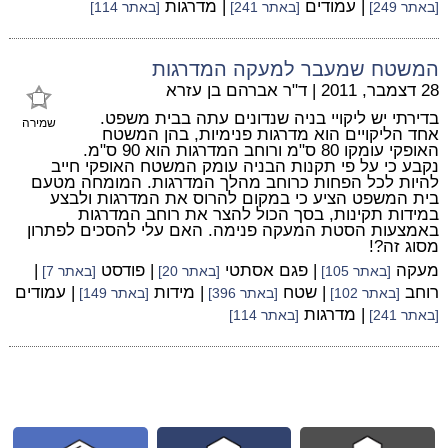
| עמודים
| מדרגות
[באתר 249]
[באתר 241]
[באתר 114]
המשטח שמעבר למעקה המדרגות
28 דצמבר, 2011
|
ד"ר אברהם בן עזרא
בדירתי יש ליקויי בניה שנדונים עתה בבית משפט.
שמירה
אחד הליקויים הוא מדרגות פנימיות, בהן המשטח
האופקי עומקו 80 ס"מ ורוחב המדרגות הוא 90 ס"מ.
נקבע כי על פי תקנות הבניה עומק המשטח האופקי חייב
להיות לכל הפחות כרוחב מהלך המדרגות. המומחה מטעם
בית המשפט הציע כי במקום להרוס את המדרגות ולבצע
במידות תקינות, בסך הכול להצר את רוחב המדרגות
באמצעות הסטת המעקה פנימה. האם עלי להסכים לפתרון
מסוג זה?!
מעקה
| פגם אסתטי
| פודסט
|
[באתר 105]
[באתר 20]
[באתר 7]
רוחב
| שטח
| מידות
| עמודים
[באתר 102]
[באתר 396]
[באתר 149]
| מדרגות
[באתר 241]
[באתר 114]