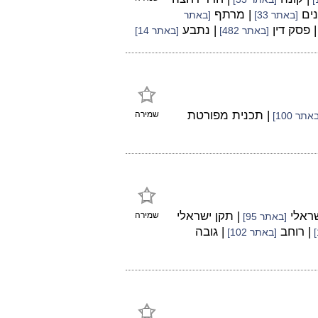
נים
| מרתף
[באתר 33]
[באתר
| פסק דין
| נתבע
[באתר 482]
[באתר 14]
| תכנית מפורטת
שמירה
אתר 100]
שראלי
| תקן ישראלי
שמירה
[באתר 95]
| רוחב
| גובה
[באתר 102]