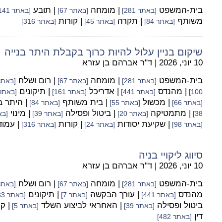
בית-המשפט
| מומחה
| תובע
[באתר 281]
[באתר 67]
[באתר 141]
משותף
| תקרה
| קורות
[באתר 84]
[באתר 45]
[באתר 316]
שיקום בניין עלול להיות כרוך בקבלת היתר בנייה
10 יוני, 2026
|
ד"ר אברהם בן עזרא
בית-המשפט
| מומחה
| רום ושלח
[באתר 281]
[באתר 67]
[באתר 55
| מהנדס
| אדריכל
| תיקונים
100]
[באתר 441]
[באתר 161]
[באתר 33
| מכשול
| בית משותף
| היתר ב
[באתר 66]
[באתר 55]
[באתר 84]
| מתמטיקה
| ביטול ופסילה
| מינוי
38]
[באתר 20]
[באתר 39]
[באת
| שקיעת יסודות
| קורות
| עמו
[באתר 98]
[באתר 24]
[באתר 316]
סיווג ליקויי בניה
10 יוני, 2026
|
ד"ר אברהם בן עזרא
בית-המשפט
| מומחה
| רום ושלח
[באתר 281]
[באתר 67]
[באתר 55
מהנדס
| עורך הבקשה
| תיקונים
[באתר 441]
[באתר 7]
[באתר 33]
ביטול ופסילה
| האחראי לביצוע השלד
| ק
[באתר 39]
[באתר 5]
דין
[באתר 482]