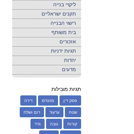
ליקויי בנייה
תקנים ישראליים
רישוי הבנייה
בית משותף
אזכורים
תגיות ידניות
יהדות
מדעים
תגיות מובילות
פסק דין
מהנדס
דירה
שטח
ערעור
רום ושלח
קורות
גובה
גדר