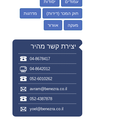
עמודים
יסודות
חוק המכר (דירות)
מדרגות
מעקה
אוורור
יצירת קשר מהיר
04-8678417
04-8642012
052-6010262
avram@benezra.co.il
052-4387878
yoel@benezra.co.il