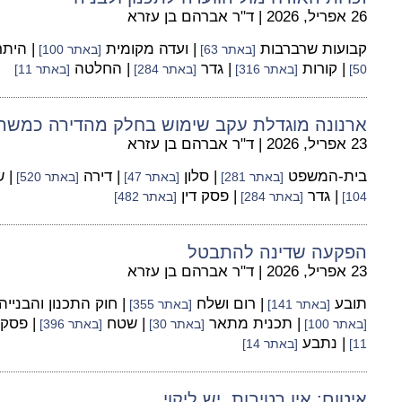
26 אפריל, 2026
|
ד"ר אברהם בן עזרא
קבועות שרברבות
| ועדה מקומית
| היתר
[באתר 63]
[באתר 100]
| קורות
| גדר
| החלטה
50]
[באתר 316]
[באתר 284]
[באתר 11]
ארנונה מוגדלת עקב שימוש בחלק מהדירה כמשר
23 אפריל, 2026
|
ד"ר אברהם בן עזרא
בית-המשפט
| סלון
| דירה
| 
[באתר 281]
[באתר 47]
[באתר 520]
| גדר
| פסק דין
104]
[באתר 284]
[באתר 482]
הפקעה שדינה להתבטל
23 אפריל, 2026
|
ד"ר אברהם בן עזרא
תובע
| רום ושלח
| חוק התכנון והבנייה
[באתר 141]
[באתר 355]
| תכנית מתאר
| שטח
| פסק 
[באתר 100]
[באתר 30]
[באתר 396]
| נתבע
11]
[באתר 14]
איטום: אין רטיבות, יש ליקוי