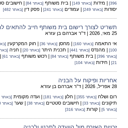
| מידות
| בית משותף
| חישובים ס
396]
[באתר 149]
[באתר 84]
יסודות
| עמודים
| פסק דין
[באתר 249]
[באתר 241]
[באתר 482]
תשריט לצורך רישום בית משותף חייב להתאים לת
25 מאי, 2026
|
ד"ר אברהם בן עזרא
אי התאמה
| מחסן
| חוק המקרקעין
[באתר 160]
[באתר 36]
[באתר
| מהנדס
| תכנית היתר
| חניה
100]
[באתר 441]
[באתר 20]
[באתר 
| בית משותף
| רכוש משותף
|
[באתר 396]
[באתר 84]
[באתר 61]
| חידות
21]
[באתר 104]
אחריות ופיקוח על הבניה
28 אפריל, 2026
|
ד"ר אברהם בן עזרא
רום ושלח
| חלון
| ועדה מקומית
[באתר 355]
[באתר 181]
[באתר 100]
תיקונים
| חישובים סטטיים
| שער
[באתר 33]
[באתר 38]
[באתר 60]
| קורות
[באתר 5]
[באתר 316]
זכויות האזרח מול הוועדה לתכנון ולבניה