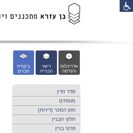
לג
כן
זי
אדריכלות
רישוי
ביקורת
והנדסה
הבנייה
מבנים
סדר הדין
מומחים
חוק המכר (דירות)
חלקי הבניין
פרטי בניין