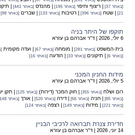
| ריצוף וחיפוי
| מהנדס
| תיקו
[באתר 37]
[באתר 195]
[באתר 441]
| שטח
| רטיבות
| שברים
21]
[באתר 396]
[באתר 133]
[באתר 98]
תוקפו של היתר בניה
6 יולי, 2026
|
ד"ר אברהם בן עזרא
בית-המשפט
| מומחה
| ועדה מקומית
[באתר 281]
[באתר 67]
[ב
| תיקונים
| הודעה
[באתר 6]
[באתר 33]
[באתר 16]
מידות החניון המכני
5 יולי, 2026
|
ד"ר אברהם בן עזרא
רום ושלח
| חוק המכר (דירות)
| תקן י
[באתר 355]
[באתר 125]
| חניה
| דירה
| אורך
[באתר 85]
[באתר 66]
[באתר 520]
[באתר 148]
| מידות
| רצפה
[באתר 221]
[באתר 149]
[באתר 124]
חדירת צנרת תברואה לרכיבי הבניין
14 יוני, 2026
|
ד"ר אברהם בן עזרא