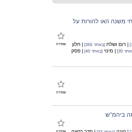
 משנה ו/או להורות על
| רום ושלח
| חלון
שמירה
[באתר 355]
| מינוי
| פסק
תר 30]
[באתר 40]
שמירה
חה ביהמ"ש
| קונה
| חדר רחצה
שמירה
[באתר 33]