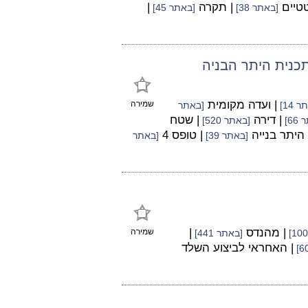
טטיים
| תקרה
|
[באתר 38]
[באתר 45]
כנית היתר הבניה
| ועדה מקומית
שמירה
 14]
[באתר
| דירה
| שטח
66]
[באתר 520]
 היתר בנייה
| טופס 4
[באתר 39]
[באתר
| מהנדס
|
שמירה
[באתר 441]
| האחראי לביצוע השלד