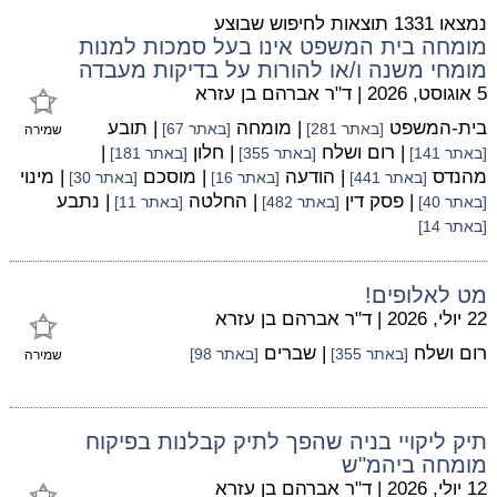
נמצאו 1331 תוצאות לחיפוש שבוצע
מומחה בית המשפט אינו בעל סמכות למנות
מומחי משנה ו/או להורות על בדיקות מעבדה
5 אוגוסט, 2026
|
ד"ר אברהם בן עזרא
בית-המשפט
| מומחה
| תובע
[באתר 281]
[באתר 67]
שמירה
| רום ושלח
| חלון
|
[באתר 141]
[באתר 355]
[באתר 181]
מהנדס
| הודעה
| מוסכם
| מינוי
[באתר 441]
[באתר 16]
[באתר 30]
| פסק דין
| החלטה
| נתבע
[באתר 40]
[באתר 482]
[באתר 11]
[באתר 14]
מט לאלופים!
22 יולי, 2026
|
ד"ר אברהם בן עזרא
רום ושלח
| שברים
[באתר 355]
[באתר 98]
שמירה
תיק ליקויי בניה שהפך לתיק קבלנות בפיקוח
מומחה ביהמ"ש
12 יולי, 2026
|
ד"ר אברהם בן עזרא