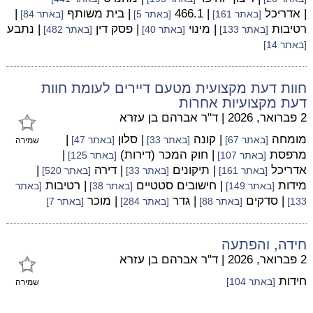
| אדריכל
| 466.1
| בית משותף
|
[באתר 161]
[באתר 5]
[באתר 84]
רטיבות
| מינוי
| פסק דין
| נתבע
[באתר 133]
[באתר 40]
[באתר 482]
[באתר 14]
חוות דעת מקצועית מטעם דיירים לעומת חוות
דעת מקצועיות אחרות
2 פברואר, 2026
|
ד"ר אברהם בן עזרא
מומחה
| קונה
| סלון
|
[באתר 67]
[באתר 33]
[באתר 47]
שמירה
מרפסת
| חוק המכר (דירות)
|
[באתר 107]
[באתר 125]
אדריכל
| תיקונים
| דירה
|
[באתר 161]
[באתר 33]
[באתר 520]
מידות
| חישובים סטטיים
| רטיבות
[באתר 149]
[באתר 38]
[באתר
| סדקים
| גדר
| מוכר
133]
[באתר 88]
[באתר 284]
[באתר 7]
חידה, והפתעה
2 פברואר, 2026
|
ד"ר אברהם בן עזרא
חידות
[באתר 104]
שמירה