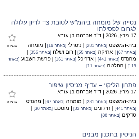
נטייה של מומחה ביהמ"ש לטובת צד לדיון עלולה
לגרום לפסילתו
17 מרץ, 2026
|
ד"ר אברהם בן עזרא
בית-המשפט
| ניטרלי
| מומחה
[באתר 281]
[באתר 19]
שמירה
| אתיקה
| רום ושלח
|
[באתר 67]
[באתר 55]
[באתר 355]
מהנדס
| אדריכל
| פרשת השבוע
[באתר 441]
[באתר 161]
[באתר
| החלטה
119]
[באתר 11]
פתרון הליקוי – עדיף מניסיון שיפור
17 מרץ, 2026
|
ד"ר אברהם בן עזרא
בית-המשפט
| מומחה
| מהנדס
[באתר 281]
[באתר 67]
שמירה
| תיקונים
| מוסכם
|
[באתר 441]
[באתר 33]
[באתר 30]
סדקים
[באתר 88]
הניסיון בתכנון מבנים