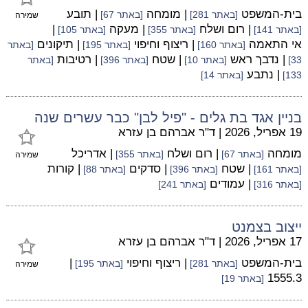
בית-המשפט
| מומחה
| תובע
[באתר 281]
[באתר 67]
שמירה
| רום ושלח
| מעקה
|
[באתר 141]
[באתר 355]
[באתר 105]
אי התאמה
| ריצוף וחיפוי
| תיקונים
[באתר 160]
[באתר 195]
[באתר
| נדבך ראש
| שטח
| רטיבות
33]
[באתר 10]
[באתר 396]
[באתר
| נתבע
133]
[באתר 14]
בניין אגד בת גלים - "פיל לבן" כבר עשרים שנה
19 אפריל, 2026
|
ד"ר אברהם בן עזרא
מומחה
| רום ושלח
| אדריכל
[באתר 67]
[באתר 355]
שמירה
| שטח
| סדקים
| קורות
[באתר 161]
[באתר 396]
[באתר 88]
| עמודים
[באתר 316]
[באתר 241]
ייצוב בצמנט
17 אפריל, 2026
|
ד"ר אברהם בן עזרא
בית-המשפט
| ריצוף וחיפוי
|
[באתר 281]
[באתר 195]
שמירה
1555.3
[באתר 19]