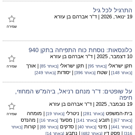
התרגיל לכל גיל
19 ינואר, 2026
|
ד"ר אברהם בן עזרא
שמירה
כלונסאות: נוסחת כוח התפיחה בתקן 940
10 דצמבר, 2025
|
ד"ר אברהם בן עזרא
תקן ישראלי
| תקן ישראלי
| אורך
[באתר 95]
[באתר 85]
שמירה
| שטח
| יסודות
[באתר 148]
[באתר 396]
[באתר 249]
על שופטים: ד"ר מנחם רניאל, ביהמ"ש המחוזי,
חיפה
19 נובמבר, 2025
|
ד"ר אברהם בן עזרא
בית-המשפט
| ניטרלי
| מומחה
[באתר 281]
[באתר 19]
שמירה
| תובע
| מסעד
| מהנדס
[באתר 67]
[באתר 141]
[באתר 16]
| מינוי
| סדקים
| קורות
[באתר 441]
[באתר 40]
[באתר 88]
[באתר
| פסק דין
| נתבע
316]
[באתר 482]
[באתר 14]