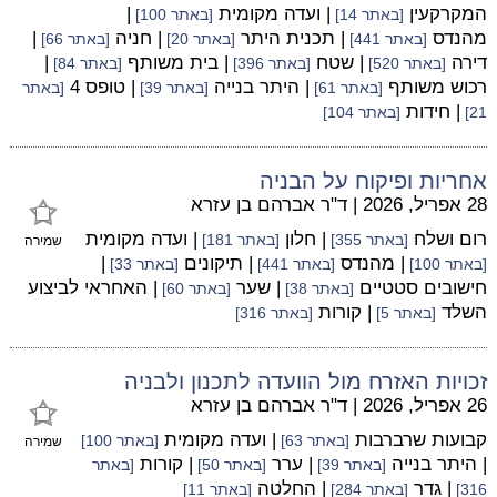
המקרקעין
| ועדה מקומית
|
[באתר 14]
[באתר 100]
מהנדס
| תכנית היתר
| חניה
|
[באתר 441]
[באתר 20]
[באתר 66]
דירה
| שטח
| בית משותף
|
[באתר 520]
[באתר 396]
[באתר 84]
רכוש משותף
| היתר בנייה
| טופס 4
[באתר 61]
[באתר 39]
[באתר
| חידות
21]
[באתר 104]
אחריות ופיקוח על הבניה
28 אפריל, 2026
|
ד"ר אברהם בן עזרא
רום ושלח
| חלון
| ועדה מקומית
[באתר 355]
[באתר 181]
שמירה
| מהנדס
| תיקונים
|
[באתר 100]
[באתר 441]
[באתר 33]
חישובים סטטיים
| שער
| האחראי לביצוע
[באתר 38]
[באתר 60]
השלד
| קורות
[באתר 5]
[באתר 316]
זכויות האזרח מול הוועדה לתכנון ולבניה
26 אפריל, 2026
|
ד"ר אברהם בן עזרא
קבועות שרברבות
| ועדה מקומית
[באתר 63]
[באתר 100]
שמירה
| היתר בנייה
| ערר
| קורות
[באתר 39]
[באתר 50]
[באתר
| גדר
| החלטה
316]
[באתר 284]
[באתר 11]