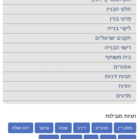
חלקי הבניין
פרטי בניין
ליקויי בנייה
תקנים ישראליים
רישוי הבנייה
בית משותף
אזכורים
תגיות ידניות
יהדות
מדעים
תגיות מובילות
פסק דין
מהנדס
דירה
שטח
ערעור
רום ושלח