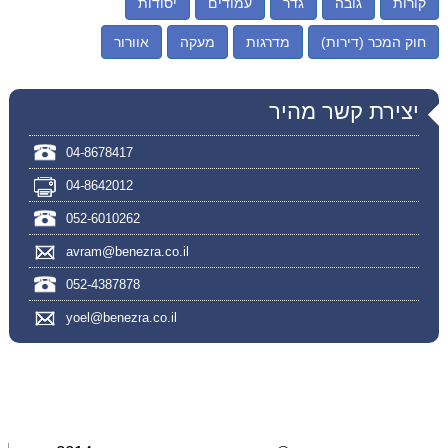
קורות
גובה
גדר
עמודים
יסודות
חוק המכר (דירות)
מדרגות
מעקה
אוורור
יצירת קשר מהיר
04-8678417
04-8642012
052-6010262
avram@benezra.co.il
052-4387878
yoel@benezra.co.il