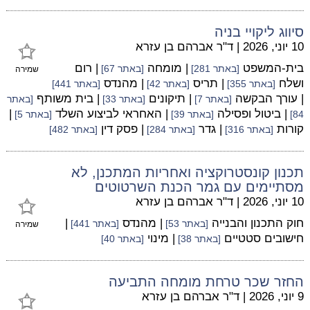
סיווג ליקויי בניה
10 יוני, 2026
|
ד"ר אברהם בן עזרא
בית-המשפט
| מומחה
| רום
[באתר 281]
[באתר 67]
שמירה
ושלח
| תריס
| מהנדס
[באתר 355]
[באתר 42]
[באתר 441]
| עורך הבקשה
| תיקונים
| בית משותף
[באתר 7]
[באתר 33]
[באתר
| ביטול ופסילה
| האחראי לביצוע השלד
|
84]
[באתר 39]
[באתר 5]
קורות
| גדר
| פסק דין
[באתר 316]
[באתר 284]
[באתר 482]
תכנון קונסטרוקציה ואחריות המתכנן, לא
מסתיימים עם גמר הכנת השרטוטים
10 יוני, 2026
|
ד"ר אברהם בן עזרא
חוק התכנון והבנייה
| מהנדס
|
[באתר 53]
[באתר 441]
שמירה
חישובים סטטיים
| מינוי
[באתר 38]
[באתר 40]
החזר שכר טרחת מומחה התביעה
9 יוני, 2026
|
ד"ר אברהם בן עזרא