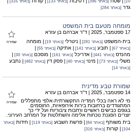
| שטח
| רטיבות
| קורות
|
10]
[באתר 396]
[באתר 133]
[באתר 316]
גדר
[באתר 284]
מומחה מטעם בית המשפט
17 ספטמבר, 2025
|
ד"ר אברהם בן עזרא
בית-המשפט
| ניטרלי
| מומחה
[באתר 281]
[באתר 19]
שמירה
| תובע
| אתיקה
|
[באתר 67]
[באתר 141]
[באתר 55]
מהנדס
| אדריכל
| מוסכם
|
[באתר 441]
[באתר 161]
[באתר 30]
משלי
| מינוי
| פסק דין
| נתבע
[באתר 73]
[באתר 40]
[באתר 482]
[באתר 14]
שמורת טבע מדינית
14 ספטמבר, 2025
|
ד"ר אברהם בן עזרא
מי לא ראה בכלי המדיה התקשורתית-אלפי מתפללים
שמירה
המתגודדים ברחובות בירות אירופאיות, החוסמים
בגופם כבישים ראשיים ורחבות ציבוריות ועל ידי כך
יוצרים הפגנת נוכחות אלימה והשתלטות על המרחב העירוני.
בית משותף
| פרשת השבוע
| חידות
[באתר 84]
[באתר 119]
[באתר
| קורות
104]
[באתר 316]