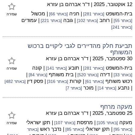
12 אוקטובר, 2025
|
ד"ר אברהם בן עזרא
בית-המשפט
| חניה
| מכשול
[באתר 281]
[באתר 66]
שמירה
| רוחב
| גובה
| עמודים
[באתר 55]
[באתר 102]
[באתר 221]
[באתר 241]
תביעת חלק מהדיירים לגבי ליקויים ברכוש
המשותף
30 ספטמבר, 2025
|
ד"ר אברהם בן עזרא
בית-המשפט
| תובע
| קונה
[באתר 281]
[באתר 141]
שמירה
| דירה
| בית משותף
|
[באתר 33]
[באתר 520]
[באתר 84]
רכוש משותף
| קורות
| פסק דין
[באתר 61]
[באתר 316]
[באתר 482]
| נתבע
| מוכר
[באתר 14]
[באתר 7]
מעקה מרחף
25 ספטמבר, 2025
|
ד"ר אברהם בן עזרא
מעקה
| מרפסת
| תקן ישראלי
[באתר 105]
[באתר 107]
שמירה
| תקן ישראלי
| נדבך ראש
[באתר 95]
[באתר 85]
[באתר