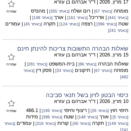
17 מרץ, 2026
|
ד"ר אברהם בן עזרא
מומחה
| רום ושלח
| מהנדס
[באתר 67]
[באתר 355]
שמירה
| אדריכל
| אורך
|
[באתר 441]
[באתר 161]
[באתר 148]
שטח
| רצפה
| תקרה
| עמודים
[באתר 396]
[באתר 124]
[באתר 45]
[באתר 241]
שאלות הבהרה התשובות צריכות להינתן חינם
15 מרץ, 2026
|
ד"ר אברהם בן עזרא
שאלות הבהרה
| בית-המשפט
|
[באתר 86]
[באתר 281]
שמירה
מומחה
| תיקונים
| פסק דין
[באתר 67]
[באתר 33]
[באתר
482]
כיסוי הבטון לזיון בשל תנאי סביבה
10 מרץ, 2026
|
ד"ר אברהם בן עזרא
חיפוי חוץ
| ריצוף וחיפוי
| 466.1
[באתר 26]
[באתר 195]
שמירה
| אורך
| שטח
| מידות
[באתר 5]
[באתר 148]
[באתר 396]
| תקרה
| קורות
| עמודים
[באתר 149]
[באתר 45]
[באתר 316]
[באתר
241]