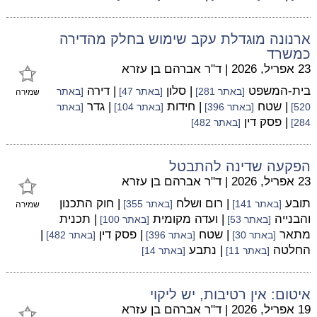
ארנונה מוגדלת עקב שימוש בחלק מהדירה
כמשרד
23 אפריל, 2026
|
ד"ר אברהם בן עזרא
בית-המשפט
| סלון
| דירה
[באתר 281]
[באתר 47]
[באתר
שמירה
| שטח
| חידות
| גדר
520]
[באתר 396]
[באתר 104]
[באתר
| פסק דין
284]
[באתר 482]
הפקעה שדינה להתבטל
23 אפריל, 2026
|
ד"ר אברהם בן עזרא
תובע
| רום ושלח
| חוק התכנון
[באתר 141]
[באתר 355]
שמירה
והבנייה
| ועדה מקומית
| תכנית
[באתר 53]
[באתר 100]
מתאר
| שטח
| פסק דין
|
[באתר 30]
[באתר 396]
[באתר 482]
החלטה
| נתבע
[באתר 11]
[באתר 14]
איטום: אין רטיבות, יש ליקוי
19 אפריל, 2026
|
ד"ר אברהם בן עזרא