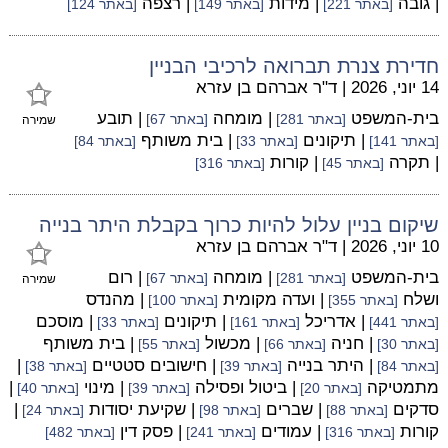
| גובה
| מידות
| רצפה
[באתר 221]
[באתר 149]
[באתר 124]
חדירת צנרת תברואה לרכיבי הבניין
14 יוני, 2026
|
ד"ר אברהם בן עזרא
בית-המשפט
| מומחה
| תובע
[באתר 281]
[באתר 67]
שמירה
| תיקונים
| בית משותף
[באתר 141]
[באתר 33]
[באתר 84]
| תקרה
| קורות
[באתר 45]
[באתר 316]
שיקום בניין עלול להיות כרוך בקבלת היתר בנייה
10 יוני, 2026
|
ד"ר אברהם בן עזרא
בית-המשפט
| מומחה
| רום
[באתר 281]
[באתר 67]
שמירה
ושלח
| ועדה מקומית
| מהנדס
[באתר 355]
[באתר 100]
| אדריכל
| תיקונים
| מוסכם
[באתר 441]
[באתר 161]
[באתר 33]
| חניה
| מכשול
| בית משותף
[באתר 30]
[באתר 66]
[באתר 55]
| היתר בנייה
| חישובים סטטיים
|
[באתר 84]
[באתר 39]
[באתר 38]
מתמטיקה
| ביטול ופסילה
| מינוי
|
[באתר 20]
[באתר 39]
[באתר 40]
סדקים
| שברים
| שקיעת יסודות
|
[באתר 88]
[באתר 98]
[באתר 24]
קורות
| עמודים
| פסק דין
[באתר 316]
[באתר 241]
[באתר 482]