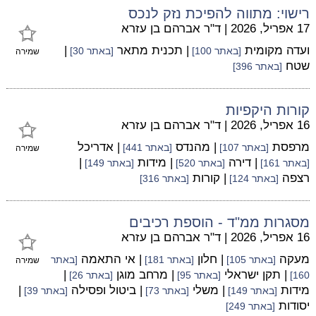
רישוי: מתווה להפיכת נזק לנכס
17 אפריל, 2026
|
ד"ר אברהם בן עזרא
ועדה מקומית
| תכנית מתאר
|
[באתר 100]
[באתר 30]
שמירה
שטח
[באתר 396]
קורות היקפיות
16 אפריל, 2026
|
ד"ר אברהם בן עזרא
מרפסת
| מהנדס
| אדריכל
[באתר 107]
[באתר 441]
שמירה
| דירה
| מידות
|
[באתר 161]
[באתר 520]
[באתר 149]
רצפה
| קורות
[באתר 124]
[באתר 316]
מסגרות ממ"ד - הוספת רכיבים
16 אפריל, 2026
|
ד"ר אברהם בן עזרא
מעקה
| חלון
| אי התאמה
[באתר 105]
[באתר 181]
[באתר
שמירה
| תקן ישראלי
| מרחב מוגן
|
160]
[באתר 95]
[באתר 26]
מידות
| משלי
| ביטול ופסילה
|
[באתר 149]
[באתר 73]
[באתר 39]
יסודות
[באתר 249]