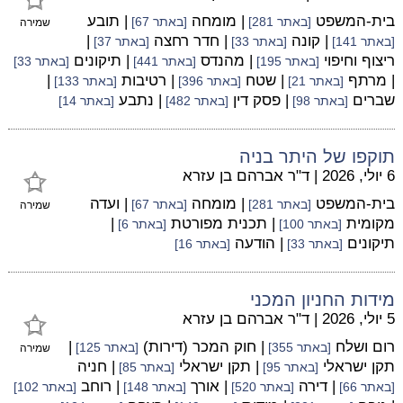
בית-המשפט
| מומחה
| תובע
[באתר 281]
[באתר 67]
שמירה
| קונה
| חדר רחצה
|
[באתר 141]
[באתר 33]
[באתר 37]
ריצוף וחיפוי
| מהנדס
| תיקונים
[באתר 195]
[באתר 441]
[באתר 33]
| מרתף
| שטח
| רטיבות
|
[באתר 21]
[באתר 396]
[באתר 133]
שברים
| פסק דין
| נתבע
[באתר 98]
[באתר 482]
[באתר 14]
תוקפו של היתר בניה
6 יולי, 2026
|
ד"ר אברהם בן עזרא
בית-המשפט
| מומחה
| ועדה
[באתר 281]
[באתר 67]
שמירה
מקומית
| תכנית מפורטת
|
[באתר 100]
[באתר 6]
תיקונים
| הודעה
[באתר 33]
[באתר 16]
מידות החניון המכני
5 יולי, 2026
|
ד"ר אברהם בן עזרא
רום ושלח
| חוק המכר (דירות)
|
[באתר 355]
[באתר 125]
שמירה
תקן ישראלי
| תקן ישראלי
| חניה
[באתר 95]
[באתר 85]
| דירה
| אורך
| רוחב
[באתר 66]
[באתר 520]
[באתר 148]
[באתר 102]