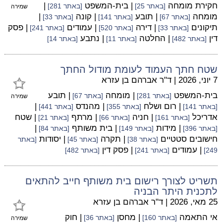
חקירת מומחה
| בית-המשפט
|
[באתר 25]
[באתר 281]
שמירה
מומחה
| תובע
| קונה
|
[באתר 67]
[באתר 141]
[באתר 33]
תיקונים
| דירה
| עמודים
| פסק
[באתר 33]
[באתר 520]
[באתר 241]
דין
| החלטה
| נתבע
[באתר 482]
[באתר 11]
[באתר 14]
שטח חתך העמוד לעומת מודול החתך
7 יוני, 2026
|
ד"ר אברהם בן עזרא
בית-המשפט
| מומחה
| תובע
[באתר 281]
[באתר 67]
שמירה
| רום ושלח
| מהנדס
|
[באתר 141]
[באתר 355]
[באתר 441]
אדריכל
| חניה
| מרתף
| שטח
[באתר 161]
[באתר 66]
[באתר 21]
| מידות
| בית משותף
|
[באתר 396]
[באתר 149]
[באתר 84]
חישובים סטטיים
| תקרה
| יסודות
[באתר 38]
[באתר 45]
[באתר
| עמודים
| פסק דין
249]
[באתר 241]
[באתר 482]
תשריט לצורך רישום בית משותף חייב להתאים
לתכנית היתר הבניה
25 מאי, 2026
|
ד"ר אברהם בן עזרא
אי התאמה
| מחסן
| חוק
[באתר 160]
[באתר 36]
שמירה