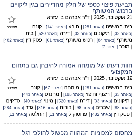
תביעת פיצוי כספי של חלק מהדיירים בגין ליקויים
ברכוש המשותף
21 אוקטובר, 2025
|
ד"ר אברהם בן עזרא
בית-המשפט
| תובע
| קונה
[באתר 281]
[באתר 141]
שמירה
| תיקונים
| דירה
| בית
[באתר 33]
[באתר 33]
[באתר 520]
משותף
| רכוש משותף
| פסק דין
[באתר 84]
[באתר 61]
[באתר 482]
| מוכר
[באתר 7]
חוות דעתו של מומחה אמורה להיבחן גם בתחום
המקצועי
19 אוקטובר, 2025
|
ד"ר אברהם בן עזרא
בית-המשפט
| מומחה
| קונה
[באתר 281]
[באתר 67]
שמירה
| ריצוף וחיפוי
| מהנדס
[באתר 33]
[באתר 195]
[באתר 441]
| תיקונים
| דירה
| מינוי
| סדקים
[באתר 33]
[באתר 520]
[באתר 40]
| שברים
| קורות
| גדר
[באתר 88]
[באתר 98]
[באתר 316]
[באתר 284]
| פסק דין
| פרוטוקול
| החלטה
[באתר 482]
[באתר 11]
[באתר 11]
מחסום למכוניות המהווה מכשול להולכי רגל