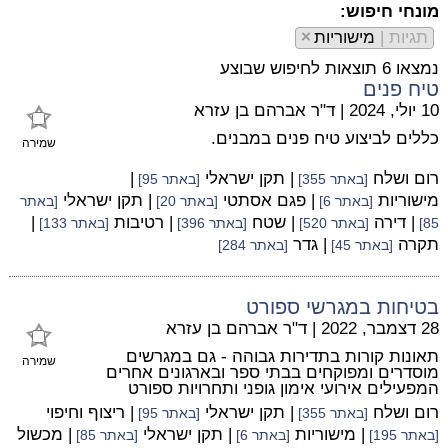
מונחי חיפוש:
תגיות |
מישוריות
×
נמצאו 6 תוצאות לחיפוש שבוצע
טיח פנים
10 יולי, 2024
|
ד"ר אברהם בן עזרא
כללים לביצוע טיח פנים במבנים.
שמירה
רום ושלח
| תקן ישראלי
|
[באתר 355]
[באתר 95]
מישוריות
| פגם אסתטי
| תקן ישראלי
[באתר 6]
[באתר 20]
[באתר
| דירה
| שטח
| רטיבות
|
85]
[באתר 520]
[באתר 396]
[באתר 133]
תקרה
| גדר
[באתר 45]
[באתר 284]
בטיחות במגרשי ספורט
28 דצמבר, 2022
|
ד"ר אברהם בן עזרא
תאונות קורות בתדירות גבוהה - גם במגרשים
שמירה
מוסדרים ומפוקחים בבתי ספר ובארגונים אחרים
המפעילים אירועי אימון גופני ותחרויות ספורט
רום ושלח
| תקן ישראלי
| ריצוף וחיפוי
[באתר 355]
[באתר 95]
| מישוריות
| תקן ישראלי
| מכשול
[באתר 195]
[באתר 6]
[באתר 85]