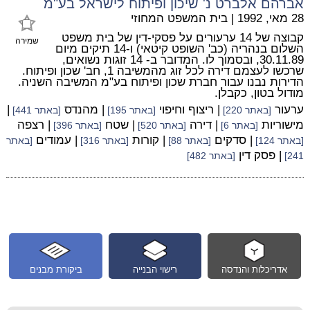
אברהם אלברט נ' שיכון ופיתוח לישראל בע"מ
28 מאי, 1992
|
בית המשפט המחוזי
קבוצה של 14 ערעורים על פסקי-דין של בית משפט
שמירה
השלום בנהריה (כב' השופט קיטאי) ו-14 תיקים מיום
30.11.89, ובסמוך לו. המדובר ב- 14 זוגות נשואים,
שרכשו לעצמם דירה לכל זוג מהמשיבה 1, חב' שכון ופיתוח.
הדירות נבנו עבור חברת שכון ופיתוח בע"מ המשיבה השניה.
מודול בטון, כקבלן.
ערעור
| ריצוף וחיפוי
| מהנדס
|
[באתר 220]
[באתר 195]
[באתר 441]
מישוריות
| דירה
| שטח
| רצפה
[באתר 6]
[באתר 520]
[באתר 396]
| סדקים
| קורות
| עמודים
[באתר 124]
[באתר 88]
[באתר 316]
[באתר
| פסק דין
241]
[באתר 482]
אדריכלות והנדסה
רישוי הבנייה
ביקורת מבנים