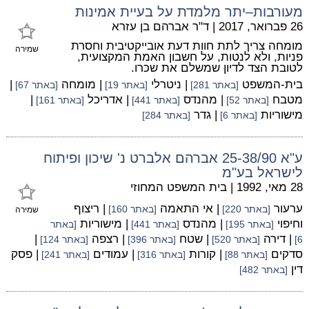
מעורבות–יתר מלמדת על בעיית אמינות
26 פברואר, 2017
|
ד"ר אברהם בן עזרא
מומחה צריך לתת חוות דעת אובייקטיבית וחסרת
שמירה
פניות, ולא לנטות, על חשבון האמת המקצועית,
לטובת הצד לדיון שמשלם את שכרו.
בית-המשפט
| ניטרלי
| מומחה
|
[באתר 281]
[באתר 19]
[באתר 67]
מטבח
| מהנדס
| אדריכל
|
[באתר 52]
[באתר 441]
[באתר 161]
מישוריות
| גדר
[באתר 6]
[באתר 284]
ע"א 25-38/90 אברהם אלברט נ' שיכון ופיתוח
לישראל בע"מ
28 מאי, 1992
|
בית המשפט המחוזי
ערעור
| אי התאמה
| ריצוף
[באתר 220]
[באתר 160]
שמירה
וחיפוי
| מהנדס
| מישוריות
[באתר 195]
[באתר 441]
[באתר
| דירה
| שטח
| רצפה
|
6]
[באתר 520]
[באתר 396]
[באתר 124]
סדקים
| קורות
| עמודים
| פסק
[באתר 88]
[באתר 316]
[באתר 241]
דין
[באתר 482]