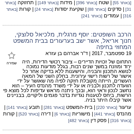
| שטח
| מידות
| תחזוקה
[באתר 55]
[באתר 396]
[באתר 149]
[באתר
| סדקים
| שקיעת יסודות
| קורות
31]
[באתר 88]
[באתר 24]
[באתר
| עמודים
316]
[באתר 241]
הרכב השופטים: יוסף מרגלית, מלכיאל סלוצקי,
חנוך אריאל, אשר ישב בערעורים בבית המשפט
המחוזי בחיפה
19 ספטמבר, 2017
|
ד"ר אברהם בן עזרא
התחום של זכויות הדיירים – ציבור רכושי הדירות, היה
שמירה
ירוד ומוזנח במשך שנים רבות, בגלל מודעות נמוכה
לנושא התכנון והבניה, והישענות ללא בדיקה אחר כל
אישור של רשות רישוי עירונית. בחלק השני של המאה
העשרים, הייתה מקובלת חזקה לפיה מה שאושר על ידי
הוועדה לתכנון ולבניה או על ידי משרד מהנדס העיר – הוא
נחשב לנכון וראוי הוא, ובכך ניתנה מראש עדיפות לכל מוצא פי
הרשות, ביחס לטענות נגדיות בדבר פגמים וליקויים, בבניינים
אשר קיבלו היתר בניה.
ערעור
| בית-המשפט
| תובע
|
[באתר 220]
[באתר 281]
[באתר 141]
מהנדס
| מישוריות
| דירה
| קורות
[באתר 441]
[באתר 6]
[באתר 520]
| פסק דין
[באתר 316]
[באתר 482]