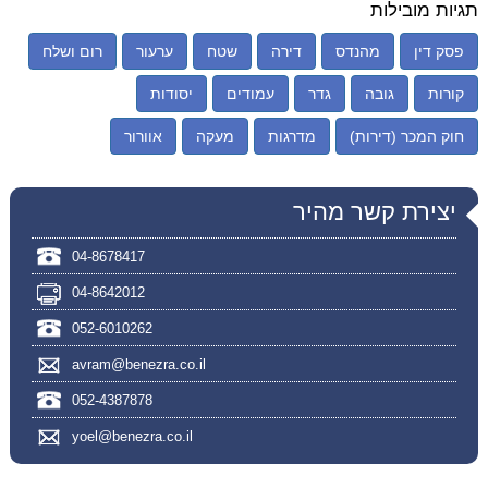
תגיות מובילות
פסק דין
מהנדס
דירה
שטח
ערעור
רום ושלח
קורות
גובה
גדר
עמודים
יסודות
חוק המכר (דירות)
מדרגות
מעקה
אוורור
יצירת קשר מהיר
04-8678417
04-8642012
052-6010262
avram@benezra.co.il
052-4387878
yoel@benezra.co.il