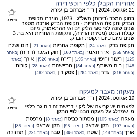
אחריות הקבלן כלפי רוכש דירה
21 אוגוסט, 2024
|
ד"ר אברהם בן עזרא
בחוק המכר (דירות) תשל"ג - 1973, הוגדרו תקופת
שמירה
הבדק ותקופת האחריות - תקופת הבדק אורכה מספר
שנים שונה לפי סוגי הליקויים ואי ההתאמות, מיום
קבלת הנכס (מסירת הדירה), ותקופת האחריות היא בת 3
שנים מיום סיום תקופת הבדק.
תקופת בדק
| תקופת אחריות
| רום ושלח
[באתר 24]
[באתר 21]
| אי התאמה
| חוק המכר (דירות)
[באתר 355]
[באתר 160]
[באתר
| ריצוף וחיפוי
| דירה
| אורך
125]
[באתר 195]
[באתר 520]
[באתר
| בית משותף
| התיישנות
| קורות
148]
[באתר 84]
[באתר 28]
| גדר
| פסק דין
[באתר 316]
[באתר 284]
[באתר 482]
מעקה: מעבר למעקה
19 אוגוסט, 2024
|
ד"ר אברהם בן עזרא
לפעמים יש קביעה של ליקוי ודרישת זהירות גם כלפי
שמירה
מי שמדלג על מעקה הבנוי לפי התקן.
מעקה
| מסתור כביסה
| מרפסת
[באתר 105]
[באתר 8]
| תקן ישראלי
| תקן ישראלי
|
[באתר 107]
[באתר 95]
[באתר 85]
אורך
| שטח
| גובה
| תחזוקה
[באתר 148]
[באתר 396]
[באתר 221]