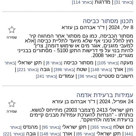
| מדרגות
[באתר 31]
[באתר 114]
תכנון מסתור כביסה
8 יולי, 2024
|
ד"ר אברהם בן עזרא
מסתור הכביסה, כמו גם מסתור אחר המהווה קיר
שמירה
חוץ לחלל טכני אף שלא מיועד לתליית כביסה [אלא
למעבי מזגנים, אוגר מים או שימוש דומה], צריך
להיות בנוי על פי דרישות התקן 5100 - מסתורים בבנייני
מגורים, ינואר 2008.
מעקה
| מסתור כביסה
| תקן ישראלי
[באתר 105]
[באתר 8]
[באתר
| אורך
| שטח
| גובה
|
95]
[באתר 148]
[באתר 396]
[באתר 221]
חישובים סטטיים
| עמודים
[באתר 38]
[באתר 241]
עמידות ברעידת אדמה
24 אפריל, 2024
|
ד"ר אברהם בן עזרא
תקן ישראלי 2413 (דצמבר 2003) מתייחס לנושא.
שמירה
כותרתו - "הנחיות להערכת עמידות מבנים קיימים
ברעידת אדמה ולחיזוקם".
רום ושלח
| תקן ישראלי
| מהנדס
[באתר 355]
[באתר 95]
[באתר
| תקן ישראלי
| אורך
| גובה
441]
[באתר 85]
[באתר 148]
[באתר 221]