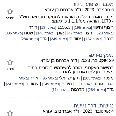
מכבר ושיפועי ניקוז
6 נובמבר, 2023
|
ד"ר אברהם בן עזרא
מכבר מוגדר בהל"ת- הוראות למתקני תברואה תש"ל
שמירה
- 1970, הוראה מס' 1.1.1 כדלקמן:
ריצוף וחיפוי
| 1555.3
| דירה
[באתר 195]
[באתר 19]
| חצר
| אורך
| שטח
|
[באתר 520]
[באתר 47]
[באתר 148]
[באתר 396]
רצפה
| יסודות
| גדר
[באתר 124]
[באתר 249]
[באתר 284]
מעקים-זיגוג:
29 אוקטובר, 2023
|
ד"ר אברהם בן עזרא
במישור העקרוני, מותר להשתמש בזכוכית בתור
שמירה
מעקה, הן למדרגות והן למרפסות.
מעקה
| תקן ישראלי
| אורך
[באתר 105]
[באתר 95]
[באתר
| גובה
| מידות
| עמודים
|
148]
[באתר 221]
[באתר 149]
[באתר 241]
גדר
| מדרגות
[באתר 284]
[באתר 114]
נגישות: דרך נגישה
4 אוקטובר, 2023
|
ד"ר אברהם בן עזרא