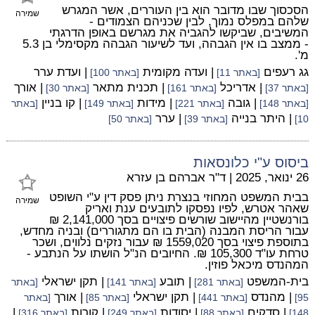
הסכסוך שבו מדובר הוא בין העוררים, אשר המגרש
שמירה
שלהם במפלס נמוך, לבין שכניהם הצמודים -
המשיבים, שביקשו להגביה את מגרשם באופן הדרגתי
- ממצב בו אין הגבהה, ועד לשיעור הגבהה מקסימלי בן 5.3
מ'.
גג רעפים
| ועדה מקומית
| ועדת ערר
[באתר 11]
[באתר 100]
| אדריכל
| תכנית מתאר
| אורך
[באתר 37]
[באתר 161]
[באתר 30]
| גובה
| מידות
| קו בניין
[באתר 148]
[באתר 221]
[באתר 149]
[באתר
| היתר בנייה
| ערר
10]
[באתר 39]
[באתר 50]
ביסוס ע"י כלונסאות
26 ינואר, 2025
|
ד"ר אברהם בן עזרא
בבית המשפט המחוזי בנצרת ניתן פסק דין ע"י השופט
שמירה
שאהר אטרש, לפיו נפסקו לתובעים ענת ואריק
בורנשטיין מהיישוב שורשים פיצויים בסך 2,141,000 ₪
עבור הריסת המבנה (הבית בו הם מתגוררים) ובניה מחדש,
בתוספת פיצוי בסך 1559,020 ₪ עבור נזקים נלווים, ושכר
טרחת עו"ד 105,300 ₪. החיובים הנ"ל הושתו על הנתבע -
המהנדס מיכאל פוזין.
בית-המשפט
| תובע
| תקן ישראלי
[באתר 281]
[באתר 141]
[באתר
| מהנדס
| תקן ישראלי
| אורך
95]
[באתר 441]
[באתר 85]
[באתר
| סדקים
| יסודות
| קורות
|
148]
[באתר 88]
[באתר 249]
[באתר 316]