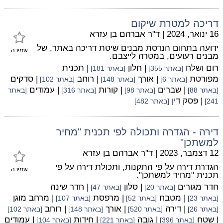
דריכה למטרת שיקום
16 ינואר, 2024
|
ד"ר אברהם בן עזרא
ידועה בתחום הנדסת מבנים שיטת דריכה באתר, של
שמירה
מבנים רעועים, במטרה לייצבם.
רום ושלח
| חלון
| תכנית
[באתר 355]
[באתר 181]
מפורטת
| אורך
| רוחב
| סדקים
[באתר 6]
[באתר 148]
[באתר 102]
| שברים
| קורות
| עמודים
[באתר 88]
[באתר 98]
[באתר 316]
[באתר
| פסק דין
241]
[באתר 482]
דירה - הגדרה ותכולה לפי תכנית "מחיר
למשתכן"
12 דצמבר, 2023
|
ד"ר אברהם בן עזרא
הגדרת דירה על פי התקנות, ותכולת דירה על פי
שמירה
תכנית "מחיר למשתכן".
חדר מגורים
| סלון
| חדר שינה
[באתר 20]
[באתר 47]
| מטבח
| מרפסת
| מרחב מוגן
[באתר 23]
[באתר 52]
[באתר 107]
| דירה
| אורך
| רוחב
[באתר 26]
[באתר 520]
[באתר 148]
[באתר 102]
| שטח
| גובה
| חידות
| עמודים
[באתר 396]
[באתר 221]
[באתר 104]