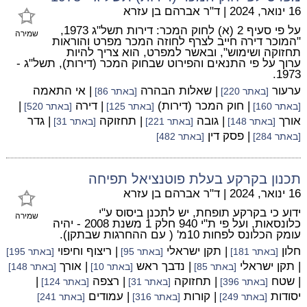
16 ינואר, 2024
|
ד"ר אברהם בן עזרא
על פי סעיף 2 (א) לחוק המכר: דירות תשל"ג 1973,
שמירה
"המוכר דירה חייב לצרף לחוזה המכר מפרט והוראות
תחזוקה ושימוש", ובאשר למפרט, הוא צריך להיות
ערוך על פי התנאים והפירוט שבחוק המכר (דירות), תשל"ג -
1973.
ערעור
| שאלות הבהרה
| אי התאמה
[באתר 220]
[באתר 86]
| חוק המכר (דירות)
| דירה
|
[באתר 160]
[באתר 125]
[באתר 520]
אורך
| גובה
| תחזוקה
| גדר
[באתר 148]
[באתר 221]
[באתר 31]
| פסק דין
[באתר 284]
[באתר 482]
תכנון בקרקע בעלת פוטנציאל תפיחה
16 ינואר, 2024
|
ד"ר אברהם בן עזרא
ידוע כי בקרקע תופחת, יש לתכנן ביסוס ע"י
שמירה
כלונסאות, ועל פי ת"י 940 חלק 1 משנת 2008 - יהיה
עומק הכלונס לפחות 10מ' ( עם ההחרגות שבתקן).
חלון
| תקן ישראלי
| ריצוף וחיפוי
[באתר 181]
[באתר 95]
[באתר 195]
| תקן ישראלי
| נדבך ראש
| אורך
[באתר 85]
[באתר 10]
[באתר 148]
| שטח
| תחזוקה
| רצפה
|
[באתר 396]
[באתר 31]
[באתר 124]
יסודות
| קורות
| עמודים
[באתר 249]
[באתר 316]
[באתר 241]