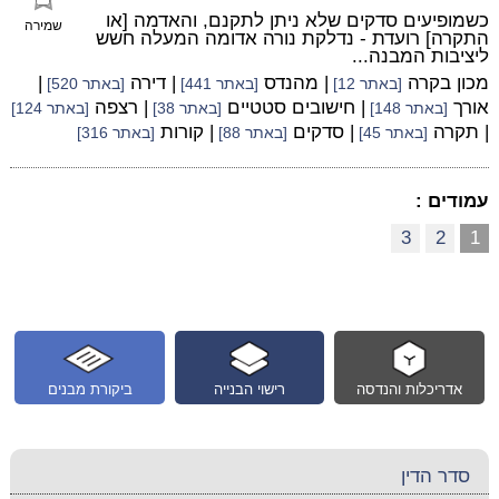
כשמופיעים סדקים שלא ניתן לתקנם, והאדמה [או
שמירה
התקרה] רועדת - נדלקת נורה אדומה המעלה חשש
ליציבות המבנה...
מכון בקרה
| מהנדס
| דירה
|
[באתר 12]
[באתר 441]
[באתר 520]
אורך
| חישובים סטטיים
| רצפה
[באתר 148]
[באתר 38]
[באתר 124]
| תקרה
| סדקים
| קורות
[באתר 45]
[באתר 88]
[באתר 316]
עמודים :
3
2
1
אדריכלות והנדסה
רישוי הבנייה
ביקורת מבנים
סדר הדין