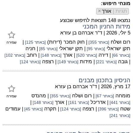
מונחי חיפוש:
תגיות |
אורך
×
נמצאו 148 תוצאות לחיפוש שבוצע
מידות החניון המכני
5 יולי, 2026
|
ד"ר אברהם בן עזרא
רום ושלח
| חוק המכר (דירות)
|
[באתר 355]
[באתר 125]
שמירה
תקן ישראלי
| תקן ישראלי
| חניה
[באתר 95]
[באתר 85]
| דירה
| אורך
| רוחב
[באתר 66]
[באתר 520]
[באתר 148]
[באתר 102]
| גובה
| מידות
| רצפה
[באתר 221]
[באתר 149]
[באתר 124]
הניסיון בתכנון מבנים
17 מרץ, 2026
|
ד"ר אברהם בן עזרא
מומחה
| רום ושלח
| מהנדס
[באתר 67]
[באתר 355]
שמירה
| אדריכל
| אורך
|
[באתר 441]
[באתר 161]
[באתר 148]
שטח
| רצפה
| תקרה
| עמודים
[באתר 396]
[באתר 124]
[באתר 45]
[באתר 241]