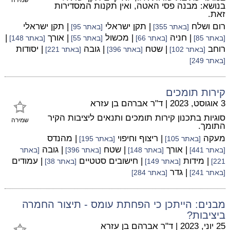
בנושא: מבנה פסי האטה, ואין תקנות המסדירות
זאת.
רום ושלח
| תקן ישראלי
| תקן ישראלי
[באתר 355]
[באתר 95]
| חניה
| מכשול
| אורך
|
[באתר 85]
[באתר 66]
[באתר 55]
[באתר 148]
רוחב
| שטח
| גובה
| יסודות
[באתר 102]
[באתר 396]
[באתר 221]
[באתר 249]
קירות תומכים
3 אוגוסט, 2023
|
ד"ר אברהם בן עזרא
סוגיות בתכנון קירות תומכים ותנאים ליציבות הקיר
שמירה
התומך.
מעקה
| ריצוף וחיפוי
| מהנדס
[באתר 105]
[באתר 195]
| אורך
| שטח
| גובה
[באתר 441]
[באתר 148]
[באתר 396]
[באתר
| מידות
| חישובים סטטיים
| עמודים
221]
[באתר 149]
[באתר 38]
| גדר
[באתר 241]
[באתר 284]
מבנים: הייתכן כי הפחתת עומס - תיצור החמרה
ביציבות?
25 יוני, 2023
|
ד"ר אברהם בן עזרא