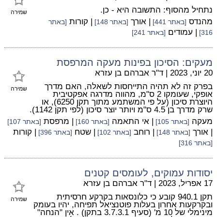
נתחיל מהסוף: התשובה היא - כן.
שמירה
מהנדס
| אורך
| קורות
[באתר 441]
[באתר 148]
[באתר
| עמודים
316]
[באתר 241]
מעקים: הסיכון בפינות מעקה המרפסת
20 יוני, 2023
|
ד"ר אברהם בן עזרא
בפרק זה לא תהיה התייחסות לשאלה, האם מדרך
שמירה
אופקי, שעומקו 2 ס"מ, מהווה מדרגה אפקטיבית
היוצרת סיכון (על פי המשתמע מתוך תקן 6250), או
שרק מדרך בן 4.5 ס"מ ויותר יוצר סיכון (לפי תקן 1142).
מעקה
| אי התאמה
| מרפסת
[באתר 105]
[באתר 160]
[באתר 107]
| אורך
| רוחב
| שטח
| קורות
[באתר 148]
[באתר 102]
[באתר 396]
[באתר 316]
יסודות עמוקים, לעומסים קטנים
17 אפריל, 2023
|
ד"ר אברהם בן עזרא
תקן 940.1 קובע כי כלונסאות בקרקע חרסיתית
שמירה
ובקרקעות אחרון בעלות פוטנציאל תפיחה, יהיו בעומק
מינימלי של 10 מ' (סעיף 3.7.3.1 בתקן) . אין "הנחה"