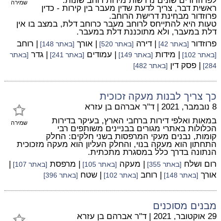
לפרוזדורים שונים נדרשות מידות רוחב שונות.
שמירה
ראשית דבר, צריך לדעת שדין מעבר בין קירות - כדין
פרוזדור מבחינת דרישת הרוחב.
טעות היא להתייחס לרוחב מעבר כרוחב דלת, במצב בו אין
דלת במעבר, ולא מתוכננת דלת במעבר.
פרוזדור
| דירה
| אורך
| רוחב
[באתר 42]
[באתר 520]
[באתר 148]
| מידות
| עמודים
| גדר
[באתר 102]
[באתר 149]
[באתר 241]
[באתר
| פסק דין
284]
[באתר 482]
כך צריך לבנות מעקה זכוכית
8 נובמבר, 2021
|
ד"ר אברהם בן עזרא
במאות ואלפי דירות ברחבי הארץ, בעיקר בדירות
שמירה
הכלולות באתרי מגורים בבניינים משותפים רבי
קומות, נבנים מעקי המרפסות בשני חלקים: החלק
התחתון הוא מעקה בנוי, והחלק העליון הוא מעקה מזכוכית
הנתונה בדרך כלל במסגרת מתכתית.
רום ושלח
| מעקה
| מרפסת
|
[באתר 355]
[באתר 105]
[באתר 107]
אורך
| רוחב
| שטח
[באתר 148]
[באתר 102]
[באתר 396]
מבנים מסוכנים
29 אוקטובר, 2021
|
ד"ר אברהם בן עזרא