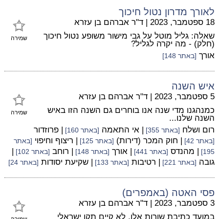
לאורך מדרון נטול חיכוך
18 ספטמבר, 2023
|
ד"ר אברהם בן עזרא
שאלה: גליל מוטל על גבי מישור משופע נטול חיכוך
שמירה
(חלק) - מה יקרה לגליל?
אורך
[באתר 148]
איש השנה
5 ספטמבר, 2023
|
ד"ר אברהם בן עזרא
כמנהגנו מדי שנה אנו בוחרים גם השנה הזו באיש
שמירה
השנה שלנו...
רום ושלח
| אי התאמה
| פרוזדור
[באתר 355]
[באתר 160]
| חוק המכר (דירות)
| ריצוף וחיפוי
[באתר 42]
[באתר 125]
[באתר
| מהנדס
| אורך
| רוחב
|
195]
[באתר 441]
[באתר 148]
[באתר 102]
גובה
| רטיבות
| שקיעת יסודות
[באתר 221]
[באתר 133]
[באתר 24]
פסי האטה (באמפרים)
3 ספטמבר, 2023
|
ד"ר אברהם בן עזרא
במועד כתיבת שורות אלו, לא קיים תקן ישראלי
שמירה