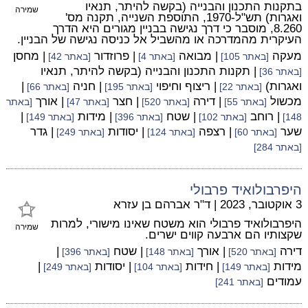
בתקנות התכנון והבנייה (בקשה להיתר, תנאיו
שמירה
ואגרות) תש"ל-1970, התוספת השנייה, תקנה מס'
8.260, מוסבר כי דרך נגישה בבניין מגורים היא הדרך
העיקרית מהמדרכה או מהשביל אל כניסה נגישה של הבניין.
מעקה
| מבואה
| פרוזדור
| מחסן
[באתר 105]
[באתר 4]
[באתר 42]
| תקנות התכנון והבנייה (בקשה להיתר, תנאיו
[באתר 36]
ואגרות)
| ריצוף וחיפוי
| חניה
|
[באתר 22]
[באתר 195]
[באתר 66]
מכשול
| דירה
| חצר
| אורך
[באתר 55]
[באתר 520]
[באתר 47]
[באתר
| רוחב
| שטח
| מידות
|
148]
[באתר 102]
[באתר 396]
[באתר 149]
שער
| רצפה
| יסודות
| גדר
[באתר 60]
[באתר 124]
[באתר 249]
[באתר 284]
היפרבולואיד פרבולי
3 אוקטובר, 2023
|
ד"ר אברהם בן עזרא
היפרבולואיד פרבולי הוא משטח שאינו מישורי, למרות
שמירה
שקצותיו הם ארבעה קווים ישרים.
דירה
| אורך
| שטח
|
[באתר 520]
[באתר 148]
[באתר 396]
מידות
| חידות
| יסודות
|
[באתר 149]
[באתר 104]
[באתר 249]
עמודים
[באתר 241]