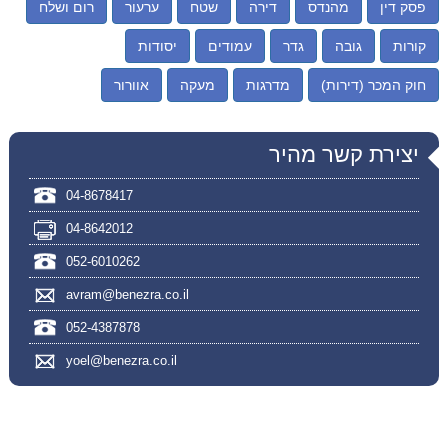
פסק דין
מהנדס
דירה
שטח
ערעור
רום ושלח
קורות
גובה
גדר
עמודים
יסודות
חוק המכר (דירות)
מדרגות
מעקה
אוורור
יצירת קשר מהיר
04-8678417
04-8642012
052-6010262
avram@benezra.co.il
052-4387878
yoel@benezra.co.il