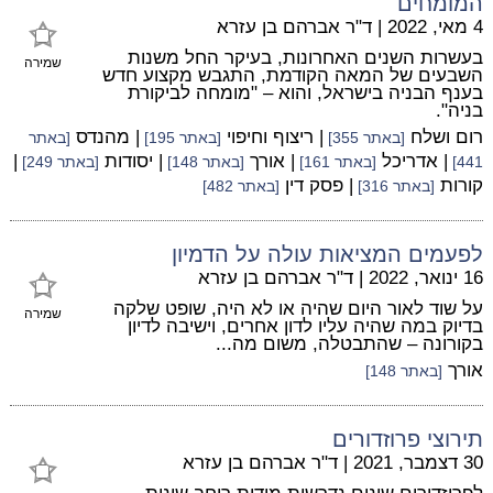
המומחים
4 מאי, 2022
|
ד"ר אברהם בן עזרא
בעשרות השנים האחרונות, בעיקר החל משנות
שמירה
השבעים של המאה הקודמת, התגבש מקצוע חדש
בענף הבניה בישראל, והוא – "מומחה לביקורת
בניה".
רום ושלח
| ריצוף וחיפוי
| מהנדס
[באתר 355]
[באתר 195]
[באתר
| אדריכל
| אורך
| יסודות
|
441]
[באתר 161]
[באתר 148]
[באתר 249]
קורות
| פסק דין
[באתר 316]
[באתר 482]
לפעמים המציאות עולה על הדמיון
16 ינואר, 2022
|
ד"ר אברהם בן עזרא
על שוד לאור היום שהיה או לא היה, שופט שלקה
שמירה
בדיוק במה שהיה עליו לדון אחרים, וישיבה לדיון
בקורונה – שהתבטלה, משום מה...
אורך
[באתר 148]
תירוצי פרוזדורים
30 דצמבר, 2021
|
ד"ר אברהם בן עזרא