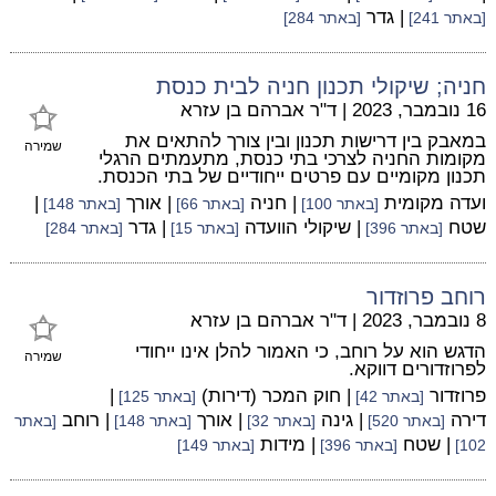
| גדר
[באתר 241]
[באתר 284]
חניה; שיקולי תכנון חניה לבית כנסת
16 נובמבר, 2023
|
ד"ר אברהם בן עזרא
במאבק בין דרישות תכנון ובין צורך להתאים את
שמירה
מקומות החניה לצרכי בתי כנסת, מתעמתים הרגלי
תכנון מקומיים עם פרטים ייחודיים של בתי הכנסת.
ועדה מקומית
| חניה
| אורך
|
[באתר 100]
[באתר 66]
[באתר 148]
שטח
| שיקולי הוועדה
| גדר
[באתר 396]
[באתר 15]
[באתר 284]
רוחב פרוזדור
8 נובמבר, 2023
|
ד"ר אברהם בן עזרא
הדגש הוא על רוחב, כי האמור להלן אינו ייחודי
שמירה
לפרוזדורים דווקא.
פרוזדור
| חוק המכר (דירות)
|
[באתר 42]
[באתר 125]
דירה
| גינה
| אורך
| רוחב
[באתר 520]
[באתר 32]
[באתר 148]
[באתר
| שטח
| מידות
102]
[באתר 396]
[באתר 149]