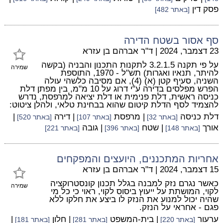
פסק דין
[באתר 482]
סף אסור בשטח הדירה
23 דצמבר, 2024
|
ד"ר אברהם בן עזרא
על פי תקנה 3.2.1.5 לתקנות התכנון והבניה (בקשה
שמירה
להיתר, תנאיו ואגרות) תש"ל - 1970, התוספת
השניה, סעיף קטן (א) (4), אם מסיבה כלשהי עולה
הפרש מפלסים בדירה ע"י דרוג על 10 מ"מ, בין מפתן דלת
כניסה ראשית, דלת פנימית או דלת יציאה למרפסת, נדרש
להצמיד לסף הדלת קיטום שהוא בבחינת טלאי, ולהלן ציטוט:
דלת כניסה
| מרפסת
| דירה
|
[באתר 32]
[באתר 107]
[באתר 520]
אורך
| שטח
| גובה
[באתר 148]
[באתר 396]
[באתר 221]
אחריות המתכננים, היועצים והמפקחים
15 דצמבר, 2024
|
ד"ר אברהם בן עזרא
כאשר נגרם נזק למבנה בגלל תכנון קונסטרוקציה
שמירה
לקוי, המושתת על ייעוץ ביסוס לקוי, ראוי כי כל מי
שהיה יכול למנוע את הנזק לו ביצע את חלקו ללא
פגם - אחראי על הנזק.
ערעור
| בית-המשפט
| חלון
|
[באתר 220]
[באתר 281]
[באתר 181]