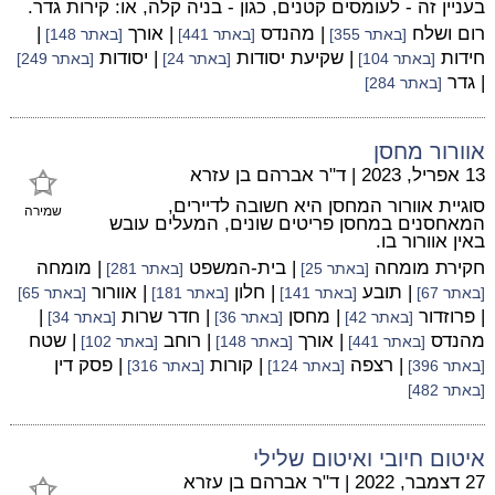
בעניין זה - לעומסים קטנים, כגון - בניה קלה, או: קירות גדר.
רום ושלח
| מהנדס
| אורך
|
[באתר 355]
[באתר 441]
[באתר 148]
חידות
| שקיעת יסודות
| יסודות
[באתר 104]
[באתר 24]
[באתר 249]
| גדר
[באתר 284]
אוורור מחסן
13 אפריל, 2023
|
ד"ר אברהם בן עזרא
סוגיית אוורור המחסן היא חשובה לדיירים,
שמירה
המאחסנים במחסן פריטים שונים, המעלים עובש
באין אוורור בו.
חקירת מומחה
| בית-המשפט
| מומחה
[באתר 25]
[באתר 281]
| תובע
| חלון
| אוורור
[באתר 67]
[באתר 141]
[באתר 181]
[באתר 65]
| פרוזדור
| מחסן
| חדר שרות
|
[באתר 42]
[באתר 36]
[באתר 34]
מהנדס
| אורך
| רוחב
| שטח
[באתר 441]
[באתר 148]
[באתר 102]
| רצפה
| קורות
| פסק דין
[באתר 396]
[באתר 124]
[באתר 316]
[באתר 482]
איטום חיובי ואיטום שלילי
27 דצמבר, 2022
|
ד"ר אברהם בן עזרא