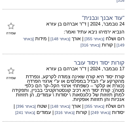
316]
"עוד אבנך ונבנית"
24 נובמבר, 2024
|
ד"ר אברהם בן עזרא
הנביא ירמיהו ניבא עתיד ואמר:
שמירה
רום ושלח
| אורך
| מידות
[באתר 355]
[באתר 148]
[באתר
| קורות
149]
[באתר 316]
קורות יסוד ויסוד עובר
17 נובמבר, 2024
|
ד"ר אברהם בן עזרא
קורת יסוד היא קורה שאינה צמודה לקרקע, ונפרדת
שמירה
מהקרקע ע"י הבדל במפלסים או ע"י ארגזי הפרדה
(כוורת או קלקר – כשפתחי ארגזי הקל–קר הם כלפי
מטה); קורת יסוד היא רכיב קונסטרוקטיבי בבניין, ותפקידה
למתן תזוזות של כלונסאות \ יסודות \ עמודים, הן תזוזות
אנכיות והן תזוזות אופקיות.
רום ושלח
| אורך
| שטח
|
[באתר 355]
[באתר 148]
[באתר 396]
יסודות
| קורות
| עמודים
[באתר 249]
[באתר 316]
[באתר 241]