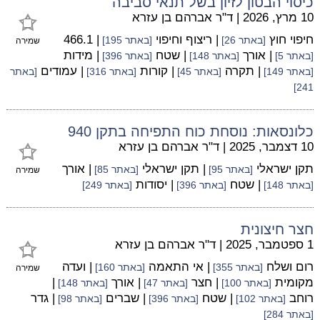
כיסוי הבטון לזיון בשל תנאי סביבה
10 מרץ, 2026
|
ד"ר אברהם בן עזרא
חיפוי חוץ
| ריצוף וחיפוי
| 466.1
[באתר 26]
[באתר 195]
שמירה
| אורך
| שטח
| מידות
[באתר 5]
[באתר 148]
[באתר 396]
| תקרה
| קורות
| עמודים
[באתר 149]
[באתר 45]
[באתר 316]
[באתר
241]
כלונסאות: נוסחת כוח התפיחה בתקן 940
10 דצמבר, 2025
|
ד"ר אברהם בן עזרא
תקן ישראלי
| תקן ישראלי
| אורך
[באתר 95]
[באתר 85]
שמירה
| שטח
| יסודות
[באתר 148]
[באתר 396]
[באתר 249]
חצר חיצונית
1 ספטמבר, 2025
|
ד"ר אברהם בן עזרא
רום ושלח
| אי התאמה
| ועדה
[באתר 355]
[באתר 160]
שמירה
מקומית
| חצר
| אורך
|
[באתר 100]
[באתר 47]
[באתר 148]
רוחב
| שטח
| שברים
| גדר
[באתר 102]
[באתר 396]
[באתר 98]
[באתר 284]