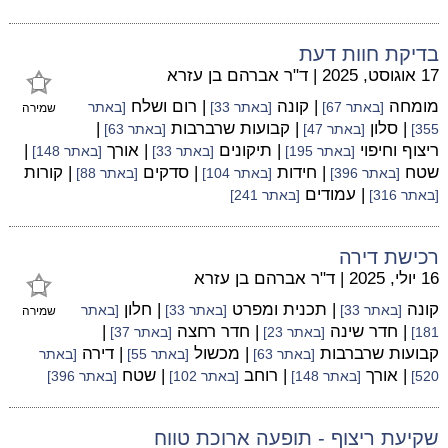
בדיקת חוות דעת
17 אוגוסט, 2025
|
ד"ר אברהם בן עזרא
מומחה
| קונה
| רום ושלח
[באתר 67]
[באתר 33]
[באתר
שמירה
| סלון
| קבועות שרברבות
|
355]
[באתר 47]
[באתר 63]
ריצוף וחיפוי
| תיקונים
| אורך
|
[באתר 195]
[באתר 33]
[באתר 148]
שטח
| חידות
| סדקים
| קורות
[באתר 396]
[באתר 104]
[באתר 88]
| עמודים
[באתר 316]
[באתר 241]
רכישת דירה
16 יולי, 2025
|
ד"ר אברהם בן עזרא
קונה
| תכנית ומפרט
| חלון
[באתר 33]
[באתר 33]
[באתר
שמירה
| חדר שינה
| חדר רחצה
|
181]
[באתר 23]
[באתר 37]
קבועות שרברבות
| מכשול
| דירה
[באתר 63]
[באתר 55]
[באתר
| אורך
| רוחב
| שטח
520]
[באתר 148]
[באתר 102]
[באתר 396]
שקיעת ריצוף - תופעה ארוכת טווח