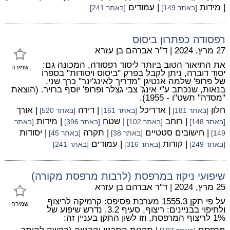
| מידות
| עמודים
[באתר 149]
[באתר 241]
רפסודה כפתרון ביסוס
27 מרץ, 2024
|
ד"ר אברהם בן עזרא
את התיאור הטוב ביותר ליסוד רפסודה, המכונה גם:
שמירה
יסוד דוברה, ניתן לקבל בפרק "ביסוס ויסודות" בספרוֹ
של פרופ' שלמה אנטיגן "מדריך לאינג'ינר" כרך שני,
בנאות, שנכתב ע"י אינג' צבי גצלר ופרופ' יוסף ברויר. (הוצאת
"מסדה" תשט"ו - 1955).
חלון
| אדריכל
| דירה
| אורך
[באתר 181]
[באתר 161]
[באתר 520]
| רוחב
| שטח
| מידות
[באתר 148]
[באתר 102]
[באתר 396]
[באתר
| חישובים סטטיים
| תקרה
| יסודות
149]
[באתר 38]
[באתר 45]
| קורות
| עמודים
[באתר 249]
[באתר 316]
[באתר 241]
שיפועי ניקוז במרפסת (לרבות מרפסת מקורה)
25 מרץ, 2024
|
ד"ר אברהם בן עזרא
על פי תקן 1555.3 מערכת פסיפס: קרמיקה לריצוף
שמירה
ולחיפוי בבניינים: ריצוף, סעיף 3.2, נדרש שיפוע של
1% לריצוף המרפסת, וזו לשון התקן בעניין זה: