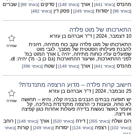
מהנדס
| אורך
| סדקים
| שברים
[באתר 441]
[באתר 148]
[באתר 88]
| יסודות
| פסק דין
[באתר 98]
[באתר 249]
[באתר 482]
התארכותו של מוט פלדה
10 דצמבר, 2024
|
ד"ר אברהם בן עזרא
התארכותו של מוט פלדה עקב כוח מתיחה, חיונית
שמירה
להבנת פעילותו הסטטית של מסבך. לגבי מוט
שפועלים עליו כוחות מתיחה, יהיה L אורך המוט במ'
לפני ההתארכות, ושיעור ההתארכות (גם כן ב- מ') יהיה: dl.
מהנדס
| אורך
| שטח
[באתר 441]
[באתר 148]
[באתר 396]
חישוב קרות פלדה – מדוע הרצפה מתנדנדת?
25 נובמבר, 2024
|
ד"ר אברהם בן עזרא
יש תופעה בבתים הנבנים בבניה קלה, והיא – תחושה
שמירה
לא נוחה, וטענות כי הרצפה מתנדנדת בהליכה, קל
וחומר כאשר נעשות בדירה פעולות אחרות כגון קפיצה
או ריצה.
רום ושלח
| דירה
| אורך
| רוחב
[באתר 355]
[באתר 520]
[באתר 148]
| רצפה
| יסודות
| קורות
[באתר 102]
[באתר 124]
[באתר 249]
[באתר