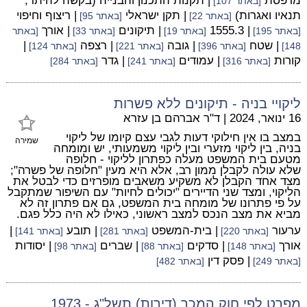
מרפסת
| תקנות התכנון והבנייה (בקשה להיתר,
[באתר 107]
תנאיו ואגרות)
| תקן ישראלי
| ריצוף וחיפוי
[באתר 22]
[באתר 95]
| 1555.3
| תיקונים
| אורך
[באתר 195]
[באתר 19]
[באתר 33]
[באתר
| שטח
| גובה
| רצפה
|
148]
[באתר 396]
[באתר 221]
[באתר 124]
קורות
| עמודים
| גדר
[באתר 316]
[באתר 241]
[באתר 284]
ליקויי בניה - תיקונים ללא פשרות
16 ינואר, 2024
|
ד"ר אברהם בן עזרא
במצב בו אין חילוקי דעות לגבי עצם קיומו של ליקוי
שמירה
בניה, בין ליקוי מזערי ובין ליקוי משמעותי, יש ומומחה
מטעם בית המשפט מעלה כפתרון לליקוי - חלופה
שלא עולה לקבלן ממון רב, אלא היא מעין "חלופה של פשרה";
מצד אחד הקבלן לא משקיע משאבים מופרזים כדי לבטל את
הליקוי, ומצד שני הדיירים "יכולים לחיות" עם השיפור שמתקבל
על פי פתרונו של מומחה בית המשפט, גם אם פתרון זה לא
מביא את מצב הנכס למצב ראשוני, כאילו לא היה כלל פגם.
ערעור
| בית-המשפט
| תובע
|
[באתר 220]
[באתר 281]
[באתר 141]
אורך
| סדקים
| שברים
| יסודות
[באתר 148]
[באתר 88]
[באתר 98]
| פסק דין
[באתר 249]
[באתר 482]
מפרט לפי חוק המכר (דירות) תשל"ג - 1973