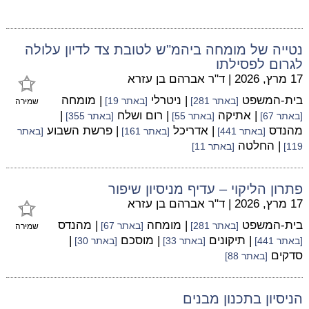
נטייה של מומחה ביהמ"ש לטובת צד לדיון עלולה
לגרום לפסילתו
17 מרץ, 2026
|
ד"ר אברהם בן עזרא
בית-המשפט
| ניטרלי
| מומחה
[באתר 281]
[באתר 19]
שמירה
| אתיקה
| רום ושלח
|
[באתר 67]
[באתר 55]
[באתר 355]
מהנדס
| אדריכל
| פרשת השבוע
[באתר 441]
[באתר 161]
[באתר
| החלטה
119]
[באתר 11]
פתרון הליקוי – עדיף מניסיון שיפור
17 מרץ, 2026
|
ד"ר אברהם בן עזרא
בית-המשפט
| מומחה
| מהנדס
[באתר 281]
[באתר 67]
שמירה
| תיקונים
| מוסכם
|
[באתר 441]
[באתר 33]
[באתר 30]
סדקים
[באתר 88]
הניסיון בתכנון מבנים