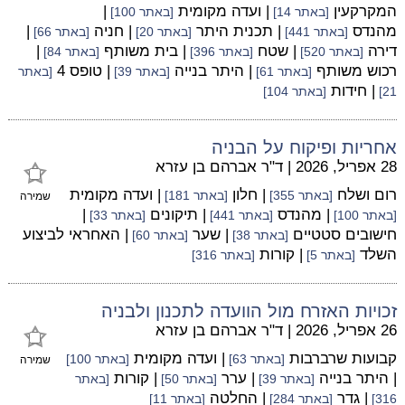
המקרקעין
| ועדה מקומית
|
[באתר 14]
[באתר 100]
מהנדס
| תכנית היתר
| חניה
|
[באתר 441]
[באתר 20]
[באתר 66]
דירה
| שטח
| בית משותף
|
[באתר 520]
[באתר 396]
[באתר 84]
רכוש משותף
| היתר בנייה
| טופס 4
[באתר 61]
[באתר 39]
[באתר
| חידות
21]
[באתר 104]
אחריות ופיקוח על הבניה
28 אפריל, 2026
|
ד"ר אברהם בן עזרא
רום ושלח
| חלון
| ועדה מקומית
[באתר 355]
[באתר 181]
שמירה
| מהנדס
| תיקונים
|
[באתר 100]
[באתר 441]
[באתר 33]
חישובים סטטיים
| שער
| האחראי לביצוע
[באתר 38]
[באתר 60]
השלד
| קורות
[באתר 5]
[באתר 316]
זכויות האזרח מול הוועדה לתכנון ולבניה
26 אפריל, 2026
|
ד"ר אברהם בן עזרא
קבועות שרברבות
| ועדה מקומית
[באתר 63]
[באתר 100]
שמירה
| היתר בנייה
| ערר
| קורות
[באתר 39]
[באתר 50]
[באתר
| גדר
| החלטה
316]
[באתר 284]
[באתר 11]