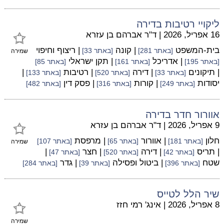
ליקויי רטיבות בדירה
16 אפריל, 2026
|
ד"ר אברהם בן עזרא
בית-המשפט
| קונה
| ריצוף וחיפוי
[באתר 281]
[באתר 33]
שמירה
| אדריכל
| תקן ישראלי
[באתר 195]
[באתר 161]
[באתר 85]
| תיקונים
| דירה
| רטיבות
|
[באתר 33]
[באתר 520]
[באתר 133]
יסודות
| קורות
| פסק דין
[באתר 249]
[באתר 316]
[באתר 482]
אוורור חדר בדירה
9 אפריל, 2026
|
ד"ר אברהם בן עזרא
חלון
| אוורור
| מרפסת
[באתר 181]
[באתר 65]
[באתר 107]
שמירה
| תריס
| דירה
| חצר
|
[באתר 42]
[באתר 520]
[באתר 47]
שטח
| ביטול ופסילה
| גדר
[באתר 396]
[באתר 39]
[באתר 284]
שיר הלל לטייס
8 אפריל, 2026
|
אינג' רמי חזז
שמירה