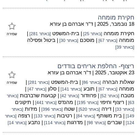
חקירת מומחה
18 נובמבר, 2025
|
ד"ר אברהם בן עזרא
חקירת מומחה
| בית-המשפט
|
[באתר 25]
[באתר 281]
שמירה
מומחה
| מוסכם
| ביטול ופסילה
[באתר 67]
[באתר 30]
[באתר 39]
ריצוף- החלפת אריחים בודדים
23 אוקטובר, 2025
|
ד"ר אברהם בן עזרא
שאלות הבהרה
| בית-המשפט
|
[באתר 86]
[באתר 281]
שמירה
מומחה
| תובע
| סלון
|
[באתר 67]
[באתר 141]
[באתר 47]
מטבח
| פרוזדור
| קבועות שרברבות
[באתר 52]
[באתר 42]
[באתר
| ריצוף וחיפוי
| מהנדס
| תיקונים
63]
[באתר 195]
[באתר 441]
| דירה
| שטח
| מידות
[באתר 33]
[באתר 520]
[באתר 396]
[באתר
| בית משותף
| רטיבות
| רצפה
149]
[באתר 84]
[באתר 133]
[באתר
| שברים
| מדרגות
| נתבע
124]
[באתר 98]
[באתר 114]
[באתר 14]