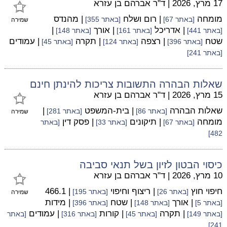
17 מרץ, 2026
|
ד"ר אברהם בן עזרא
מומחה
| רום ושלח
| מהנדס
[באתר 67]
[באתר 355]
שמירה
| אדריכל
| אורך
|
[באתר 441]
[באתר 161]
[באתר 148]
שטח
| רצפה
| תקרה
| עמודים
[באתר 396]
[באתר 124]
[באתר 45]
[באתר 241]
שאלות הבהרה התשובות צריכות להינתן חינם
15 מרץ, 2026
|
ד"ר אברהם בן עזרא
שאלות הבהרה
| בית-המשפט
|
[באתר 86]
[באתר 281]
שמירה
מומחה
| תיקונים
| פסק דין
[באתר 67]
[באתר 33]
[באתר
482]
כיסוי הבטון לזיון בשל תנאי סביבה
10 מרץ, 2026
|
ד"ר אברהם בן עזרא
חיפוי חוץ
| ריצוף וחיפוי
| 466.1
[באתר 26]
[באתר 195]
שמירה
| אורך
| שטח
| מידות
[באתר 5]
[באתר 148]
[באתר 396]
| תקרה
| קורות
| עמודים
[באתר 149]
[באתר 45]
[באתר 316]
[באתר
241]