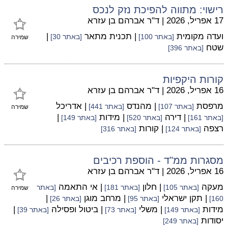
רישוי: מתווה להפיכת נזק לנכס
17 אפריל, 2026
|
ד"ר אברהם בן עזרא
ועדה מקומית
| תכנית מתאר
|
[באתר 100]
[באתר 30]
שמירה
שטח
[באתר 396]
קורות היקפיות
16 אפריל, 2026
|
ד"ר אברהם בן עזרא
מרפסת
| מהנדס
| אדריכל
[באתר 107]
[באתר 441]
שמירה
| דירה
| מידות
|
[באתר 161]
[באתר 520]
[באתר 149]
רצפה
| קורות
[באתר 124]
[באתר 316]
מסגרות ממ"ד - הוספת רכיבים
16 אפריל, 2026
|
ד"ר אברהם בן עזרא
מעקה
| חלון
| אי התאמה
[באתר 105]
[באתר 181]
[באתר
שמירה
| תקן ישראלי
| מרחב מוגן
|
160]
[באתר 95]
[באתר 26]
מידות
| משלי
| ביטול ופסילה
|
[באתר 149]
[באתר 73]
[באתר 39]
יסודות
[באתר 249]