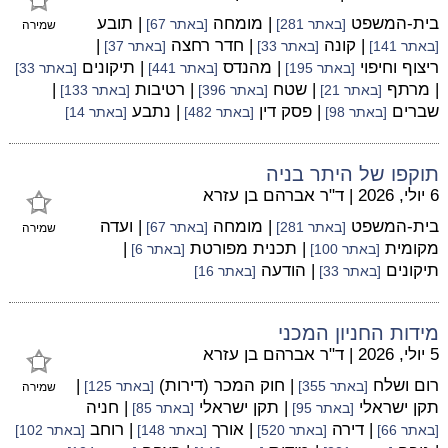
בית-המשפט
| מומחה
| תובע
[באתר 281]
[באתר 67]
שמירה
| קונה
| חדר רחצה
|
[באתר 141]
[באתר 33]
[באתר 37]
ריצוף וחיפוי
| מהנדס
| תיקונים
[באתר 195]
[באתר 441]
[באתר 33]
| מרתף
| שטח
| רטיבות
|
[באתר 21]
[באתר 396]
[באתר 133]
שברים
| פסק דין
| נתבע
[באתר 98]
[באתר 482]
[באתר 14]
תוקפו של היתר בניה
6 יולי, 2026
|
ד"ר אברהם בן עזרא
בית-המשפט
| מומחה
| ועדה
[באתר 281]
[באתר 67]
שמירה
מקומית
| תכנית מפורטת
|
[באתר 100]
[באתר 6]
תיקונים
| הודעה
[באתר 33]
[באתר 16]
מידות החניון המכני
5 יולי, 2026
|
ד"ר אברהם בן עזרא
רום ושלח
| חוק המכר (דירות)
|
[באתר 355]
[באתר 125]
שמירה
תקן ישראלי
| תקן ישראלי
| חניה
[באתר 95]
[באתר 85]
| דירה
| אורך
| רוחב
[באתר 66]
[באתר 520]
[באתר 148]
[באתר 102]