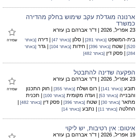
ארנונה מוגדלת עקב שימוש בחלק מהדירה
כמשרד
23 אפריל, 2026
|
ד"ר אברהם בן עזרא
בית-המשפט
| סלון
| דירה
[באתר 281]
[באתר 47]
[באתר
שמירה
| שטח
| חידות
| גדר
520]
[באתר 396]
[באתר 104]
[באתר
| פסק דין
284]
[באתר 482]
הפקעה שדינה להתבטל
23 אפריל, 2026
|
ד"ר אברהם בן עזרא
תובע
| רום ושלח
| חוק התכנון
[באתר 141]
[באתר 355]
שמירה
והבנייה
| ועדה מקומית
| תכנית
[באתר 53]
[באתר 100]
מתאר
| שטח
| פסק דין
|
[באתר 30]
[באתר 396]
[באתר 482]
החלטה
| נתבע
[באתר 11]
[באתר 14]
איטום: אין רטיבות, יש ליקוי
19 אפריל, 2026
|
ד"ר אברהם בן עזרא