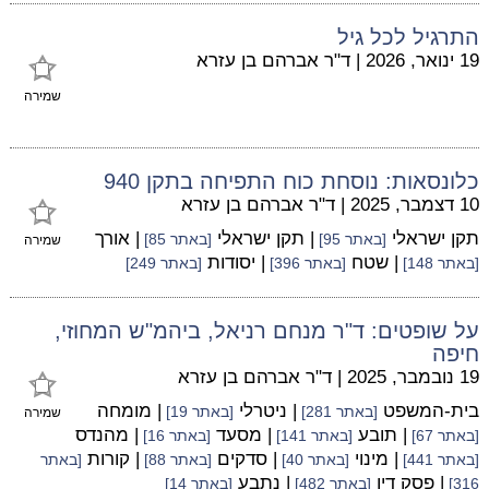
התרגיל לכל גיל
19 ינואר, 2026
|
ד"ר אברהם בן עזרא
שמירה
כלונסאות: נוסחת כוח התפיחה בתקן 940
10 דצמבר, 2025
|
ד"ר אברהם בן עזרא
תקן ישראלי
| תקן ישראלי
| אורך
[באתר 95]
[באתר 85]
שמירה
| שטח
| יסודות
[באתר 148]
[באתר 396]
[באתר 249]
על שופטים: ד"ר מנחם רניאל, ביהמ"ש המחוזי,
חיפה
19 נובמבר, 2025
|
ד"ר אברהם בן עזרא
בית-המשפט
| ניטרלי
| מומחה
[באתר 281]
[באתר 19]
שמירה
| תובע
| מסעד
| מהנדס
[באתר 67]
[באתר 141]
[באתר 16]
| מינוי
| סדקים
| קורות
[באתר 441]
[באתר 40]
[באתר 88]
[באתר
| פסק דין
| נתבע
316]
[באתר 482]
[באתר 14]