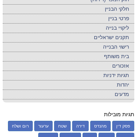
חלקי הבניין
פרטי בניין
ליקויי בנייה
תקנים ישראליים
רישוי הבנייה
בית משותף
אזכורים
תגיות ידניות
יהדות
מדעים
תגיות מובילות
פסק דין
מהנדס
דירה
שטח
ערעור
רום ושלח