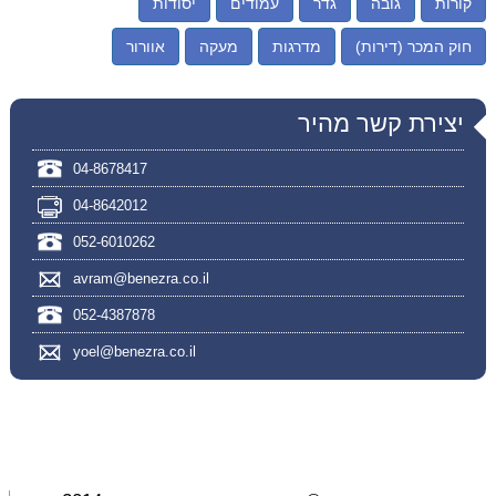
קורות
גובה
גדר
עמודים
יסודות
חוק המכר (דירות)
מדרגות
מעקה
אוורור
יצירת קשר מהיר
04-8678417
04-8642012
052-6010262
avram@benezra.co.il
052-4387878
yoel@benezra.co.il