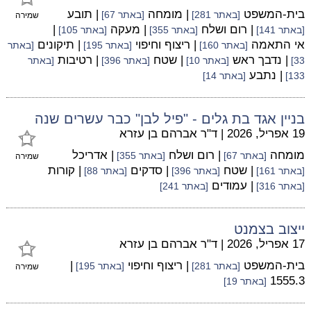
בית-המשפט
| מומחה
| תובע
[באתר 281]
[באתר 67]
שמירה
| רום ושלח
| מעקה
|
[באתר 141]
[באתר 355]
[באתר 105]
אי התאמה
| ריצוף וחיפוי
| תיקונים
[באתר 160]
[באתר 195]
[באתר
| נדבך ראש
| שטח
| רטיבות
33]
[באתר 10]
[באתר 396]
[באתר
| נתבע
133]
[באתר 14]
בניין אגד בת גלים - "פיל לבן" כבר עשרים שנה
19 אפריל, 2026
|
ד"ר אברהם בן עזרא
מומחה
| רום ושלח
| אדריכל
[באתר 67]
[באתר 355]
שמירה
| שטח
| סדקים
| קורות
[באתר 161]
[באתר 396]
[באתר 88]
| עמודים
[באתר 316]
[באתר 241]
ייצוב בצמנט
17 אפריל, 2026
|
ד"ר אברהם בן עזרא
בית-המשפט
| ריצוף וחיפוי
|
[באתר 281]
[באתר 195]
שמירה
1555.3
[באתר 19]