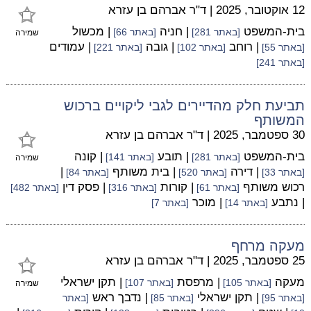
12 אוקטובר, 2025
|
ד"ר אברהם בן עזרא
בית-המשפט
| חניה
| מכשול
[באתר 281]
[באתר 66]
שמירה
| רוחב
| גובה
| עמודים
[באתר 55]
[באתר 102]
[באתר 221]
[באתר 241]
תביעת חלק מהדיירים לגבי ליקויים ברכוש
המשותף
30 ספטמבר, 2025
|
ד"ר אברהם בן עזרא
בית-המשפט
| תובע
| קונה
[באתר 281]
[באתר 141]
שמירה
| דירה
| בית משותף
|
[באתר 33]
[באתר 520]
[באתר 84]
רכוש משותף
| קורות
| פסק דין
[באתר 61]
[באתר 316]
[באתר 482]
| נתבע
| מוכר
[באתר 14]
[באתר 7]
מעקה מרחף
25 ספטמבר, 2025
|
ד"ר אברהם בן עזרא
מעקה
| מרפסת
| תקן ישראלי
[באתר 105]
[באתר 107]
שמירה
| תקן ישראלי
| נדבך ראש
[באתר 95]
[באתר 85]
[באתר