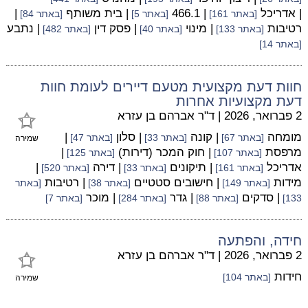
| אדריכל
| 466.1
| בית משותף
|
[באתר 161]
[באתר 5]
[באתר 84]
רטיבות
| מינוי
| פסק דין
| נתבע
[באתר 133]
[באתר 40]
[באתר 482]
[באתר 14]
חוות דעת מקצועית מטעם דיירים לעומת חוות
דעת מקצועיות אחרות
2 פברואר, 2026
|
ד"ר אברהם בן עזרא
מומחה
| קונה
| סלון
|
[באתר 67]
[באתר 33]
[באתר 47]
שמירה
מרפסת
| חוק המכר (דירות)
|
[באתר 107]
[באתר 125]
אדריכל
| תיקונים
| דירה
|
[באתר 161]
[באתר 33]
[באתר 520]
מידות
| חישובים סטטיים
| רטיבות
[באתר 149]
[באתר 38]
[באתר
| סדקים
| גדר
| מוכר
133]
[באתר 88]
[באתר 284]
[באתר 7]
חידה, והפתעה
2 פברואר, 2026
|
ד"ר אברהם בן עזרא
חידות
[באתר 104]
שמירה