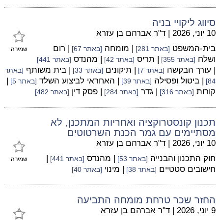
סיווג ליקויי בניה
10 יוני, 2026
|
ד"ר אברהם בן עזרא
בית-המשפט
| מומחה
| רום
[באתר 281]
[באתר 67]
שמירה
ושלח
| תריס
| מהנדס
[באתר 355]
[באתר 42]
[באתר 441]
| עורך הבקשה
| תיקונים
| בית משותף
[באתר 7]
[באתר 33]
[באתר
| ביטול ופסילה
| האחראי לביצוע השלד
|
84]
[באתר 39]
[באתר 5]
קורות
| גדר
| פסק דין
[באתר 316]
[באתר 284]
[באתר 482]
תכנון קונסטרוקציה ואחריות המתכנן, לא
מסתיימים עם גמר הכנת השרטוטים
10 יוני, 2026
|
ד"ר אברהם בן עזרא
חוק התכנון והבנייה
| מהנדס
|
[באתר 53]
[באתר 441]
שמירה
חישובים סטטיים
| מינוי
[באתר 38]
[באתר 40]
החזר שכר טרחת מומחה התביעה
9 יוני, 2026
|
ד"ר אברהם בן עזרא