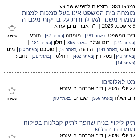
נמצאו 1331 תוצאות לחיפוש שבוצע
מומחה בית המשפט אינו בעל סמכות למנות
מומחי משנה ו/או להורות על בדיקות מעבדה
5 אוגוסט, 2026
|
ד"ר אברהם בן עזרא
בית-המשפט
| מומחה
| תובע
[באתר 281]
[באתר 67]
שמירה
| רום ושלח
| חלון
|
[באתר 141]
[באתר 355]
[באתר 181]
מהנדס
| הודעה
| מוסכם
| מינוי
[באתר 441]
[באתר 16]
[באתר 30]
| פסק דין
| החלטה
| נתבע
[באתר 40]
[באתר 482]
[באתר 11]
[באתר 14]
מט לאלופים!
22 יולי, 2026
|
ד"ר אברהם בן עזרא
רום ושלח
| שברים
[באתר 355]
[באתר 98]
שמירה
תיק ליקויי בניה שהפך לתיק קבלנות בפיקוח
מומחה ביהמ"ש
12 יולי, 2026
|
ד"ר אברהם בן עזרא