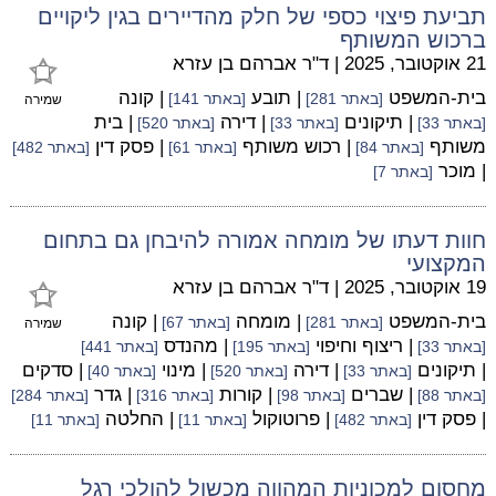
תביעת פיצוי כספי של חלק מהדיירים בגין ליקויים
ברכוש המשותף
21 אוקטובר, 2025
|
ד"ר אברהם בן עזרא
בית-המשפט
| תובע
| קונה
[באתר 281]
[באתר 141]
שמירה
| תיקונים
| דירה
| בית
[באתר 33]
[באתר 33]
[באתר 520]
משותף
| רכוש משותף
| פסק דין
[באתר 84]
[באתר 61]
[באתר 482]
| מוכר
[באתר 7]
חוות דעתו של מומחה אמורה להיבחן גם בתחום
המקצועי
19 אוקטובר, 2025
|
ד"ר אברהם בן עזרא
בית-המשפט
| מומחה
| קונה
[באתר 281]
[באתר 67]
שמירה
| ריצוף וחיפוי
| מהנדס
[באתר 33]
[באתר 195]
[באתר 441]
| תיקונים
| דירה
| מינוי
| סדקים
[באתר 33]
[באתר 520]
[באתר 40]
| שברים
| קורות
| גדר
[באתר 88]
[באתר 98]
[באתר 316]
[באתר 284]
| פסק דין
| פרוטוקול
| החלטה
[באתר 482]
[באתר 11]
[באתר 11]
מחסום למכוניות המהווה מכשול להולכי רגל