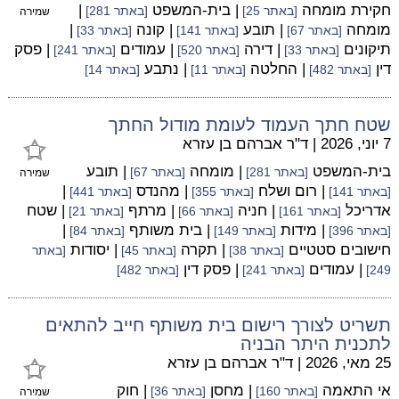
חקירת מומחה
| בית-המשפט
|
[באתר 25]
[באתר 281]
שמירה
מומחה
| תובע
| קונה
|
[באתר 67]
[באתר 141]
[באתר 33]
תיקונים
| דירה
| עמודים
| פסק
[באתר 33]
[באתר 520]
[באתר 241]
דין
| החלטה
| נתבע
[באתר 482]
[באתר 11]
[באתר 14]
שטח חתך העמוד לעומת מודול החתך
7 יוני, 2026
|
ד"ר אברהם בן עזרא
בית-המשפט
| מומחה
| תובע
[באתר 281]
[באתר 67]
שמירה
| רום ושלח
| מהנדס
|
[באתר 141]
[באתר 355]
[באתר 441]
אדריכל
| חניה
| מרתף
| שטח
[באתר 161]
[באתר 66]
[באתר 21]
| מידות
| בית משותף
|
[באתר 396]
[באתר 149]
[באתר 84]
חישובים סטטיים
| תקרה
| יסודות
[באתר 38]
[באתר 45]
[באתר
| עמודים
| פסק דין
249]
[באתר 241]
[באתר 482]
תשריט לצורך רישום בית משותף חייב להתאים
לתכנית היתר הבניה
25 מאי, 2026
|
ד"ר אברהם בן עזרא
אי התאמה
| מחסן
| חוק
[באתר 160]
[באתר 36]
שמירה