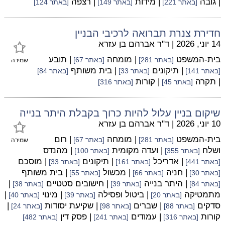
| גובה
| מידות
| רצפה
[באתר 221]
[באתר 149]
[באתר 124]
חדירת צנרת תברואה לרכיבי הבניין
14 יוני, 2026
|
ד"ר אברהם בן עזרא
בית-המשפט
| מומחה
| תובע
[באתר 281]
[באתר 67]
שמירה
| תיקונים
| בית משותף
[באתר 141]
[באתר 33]
[באתר 84]
| תקרה
| קורות
[באתר 45]
[באתר 316]
שיקום בניין עלול להיות כרוך בקבלת היתר בנייה
10 יוני, 2026
|
ד"ר אברהם בן עזרא
בית-המשפט
| מומחה
| רום
[באתר 281]
[באתר 67]
שמירה
ושלח
| ועדה מקומית
| מהנדס
[באתר 355]
[באתר 100]
| אדריכל
| תיקונים
| מוסכם
[באתר 441]
[באתר 161]
[באתר 33]
| חניה
| מכשול
| בית משותף
[באתר 30]
[באתר 66]
[באתר 55]
| היתר בנייה
| חישובים סטטיים
|
[באתר 84]
[באתר 39]
[באתר 38]
מתמטיקה
| ביטול ופסילה
| מינוי
|
[באתר 20]
[באתר 39]
[באתר 40]
סדקים
| שברים
| שקיעת יסודות
|
[באתר 88]
[באתר 98]
[באתר 24]
קורות
| עמודים
| פסק דין
[באתר 316]
[באתר 241]
[באתר 482]