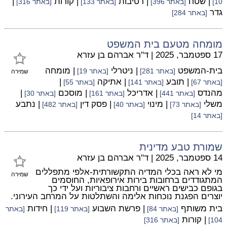
| שטח
| רטיבות
| קורות
|
10]
[באתר 396]
[באתר 133]
[באתר 316]
גדר
[באתר 284]
מומחה מטעם בית המשפט
17 ספטמבר, 2025
|
ד"ר אברהם בן עזרא
בית-המשפט
| ניטרלי
| מומחה
[באתר 281]
[באתר 19]
שמירה
| תובע
| אתיקה
|
[באתר 67]
[באתר 141]
[באתר 55]
מהנדס
| אדריכל
| מוסכם
|
[באתר 441]
[באתר 161]
[באתר 30]
משלי
| מינוי
| פסק דין
| נתבע
[באתר 73]
[באתר 40]
[באתר 482]
[באתר 14]
שמורת טבע מדינית
14 ספטמבר, 2025
|
ד"ר אברהם בן עזרא
מי לא ראה בכלי המדיה התקשורתית-אלפי מתפללים
שמירה
המתגודדים ברחובות בירות אירופאיות, החוסמים
בגופם כבישים ראשיים ורחבות ציבוריות ועל ידי כך
יוצרים הפגנת נוכחות אלימה והשתלטות על המרחב העירוני.
בית משותף
| פרשת השבוע
| חידות
[באתר 84]
[באתר 119]
[באתר
| קורות
104]
[באתר 316]