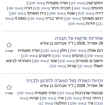
המקרקעין
| ועדה מקומית
|
[באתר 14]
[באתר 100]
מהנדס
| תכנית היתר
| חניה
|
[באתר 441]
[באתר 20]
[באתר 66]
דירה
| שטח
| בית משותף
|
[באתר 520]
[באתר 396]
[באתר 84]
רכוש משותף
| היתר בנייה
| טופס 4
[באתר 61]
[באתר 39]
[באתר
| חידות
21]
[באתר 104]
אחריות ופיקוח על הבניה
28 אפריל, 2026
|
ד"ר אברהם בן עזרא
רום ושלח
| חלון
| ועדה מקומית
[באתר 355]
[באתר 181]
שמירה
| מהנדס
| תיקונים
|
[באתר 100]
[באתר 441]
[באתר 33]
חישובים סטטיים
| שער
| האחראי לביצוע
[באתר 38]
[באתר 60]
השלד
| קורות
[באתר 5]
[באתר 316]
זכויות האזרח מול הוועדה לתכנון ולבניה
26 אפריל, 2026
|
ד"ר אברהם בן עזרא
קבועות שרברבות
| ועדה מקומית
[באתר 63]
[באתר 100]
שמירה
| היתר בנייה
| ערר
| קורות
[באתר 39]
[באתר 50]
[באתר
| גדר
| החלטה
316]
[באתר 284]
[באתר 11]