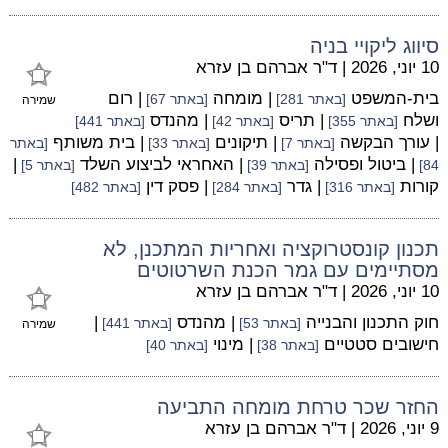
סיווג ליקויי בניה
10 יוני, 2026
|
ד"ר אברהם בן עזרא
בית-המשפט
| מומחה
| רום
[באתר 281]
[באתר 67]
שמירה
ושלח
| תריס
| מהנדס
[באתר 355]
[באתר 42]
[באתר 441]
| עורך הבקשה
| תיקונים
| בית משותף
[באתר 7]
[באתר 33]
[באתר
| ביטול ופסילה
| האחראי לביצוע השלד
|
84]
[באתר 39]
[באתר 5]
קורות
| גדר
| פסק דין
[באתר 316]
[באתר 284]
[באתר 482]
תכנון קונסטרוקציה ואחריות המתכנן, לא
מסתיימים עם גמר הכנת השרטוטים
10 יוני, 2026
|
ד"ר אברהם בן עזרא
חוק התכנון והבנייה
| מהנדס
|
[באתר 53]
[באתר 441]
שמירה
חישובים סטטיים
| מינוי
[באתר 38]
[באתר 40]
החזר שכר טרחת מומחה התביעה
9 יוני, 2026
|
ד"ר אברהם בן עזרא