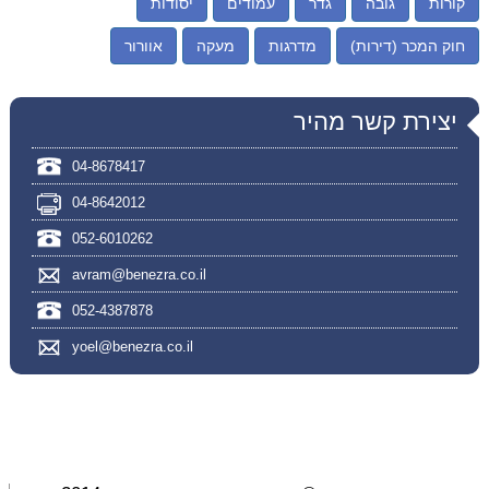
קורות
גובה
גדר
עמודים
יסודות
חוק המכר (דירות)
מדרגות
מעקה
אוורור
יצירת קשר מהיר
04-8678417
04-8642012
052-6010262
avram@benezra.co.il
052-4387878
yoel@benezra.co.il