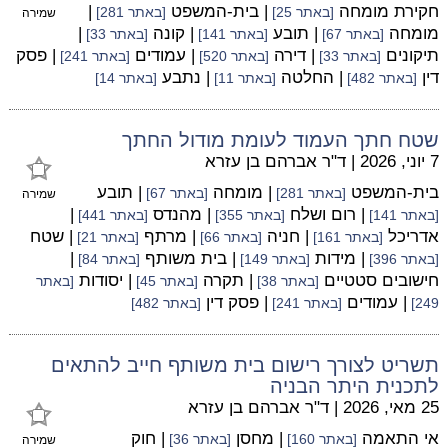
חקירת מומחה
| בית-המשפט
|
[באתר 25]
[באתר 281]
שמירה
מומחה
| תובע
| קונה
|
[באתר 67]
[באתר 141]
[באתר 33]
תיקונים
| דירה
| עמודים
| פסק
[באתר 33]
[באתר 520]
[באתר 241]
דין
| החלטה
| נתבע
[באתר 482]
[באתר 11]
[באתר 14]
שטח חתך העמוד לעומת מודול החתך
7 יוני, 2026
|
ד"ר אברהם בן עזרא
בית-המשפט
| מומחה
| תובע
[באתר 281]
[באתר 67]
שמירה
| רום ושלח
| מהנדס
|
[באתר 141]
[באתר 355]
[באתר 441]
אדריכל
| חניה
| מרתף
| שטח
[באתר 161]
[באתר 66]
[באתר 21]
| מידות
| בית משותף
|
[באתר 396]
[באתר 149]
[באתר 84]
חישובים סטטיים
| תקרה
| יסודות
[באתר 38]
[באתר 45]
[באתר
| עמודים
| פסק דין
249]
[באתר 241]
[באתר 482]
תשריט לצורך רישום בית משותף חייב להתאים
לתכנית היתר הבניה
25 מאי, 2026
|
ד"ר אברהם בן עזרא
אי התאמה
| מחסן
| חוק
[באתר 160]
[באתר 36]
שמירה