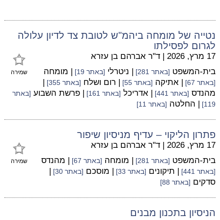
נטייה של מומחה ביהמ"ש לטובת צד לדיון עלולה
לגרום לפסילתו
17 מרץ, 2026
|
ד"ר אברהם בן עזרא
בית-המשפט
| ניטרלי
| מומחה
[באתר 281]
[באתר 19]
שמירה
| אתיקה
| רום ושלח
|
[באתר 67]
[באתר 55]
[באתר 355]
מהנדס
| אדריכל
| פרשת השבוע
[באתר 441]
[באתר 161]
[באתר
| החלטה
119]
[באתר 11]
פתרון הליקוי – עדיף מניסיון שיפור
17 מרץ, 2026
|
ד"ר אברהם בן עזרא
בית-המשפט
| מומחה
| מהנדס
[באתר 281]
[באתר 67]
שמירה
| תיקונים
| מוסכם
|
[באתר 441]
[באתר 33]
[באתר 30]
סדקים
[באתר 88]
הניסיון בתכנון מבנים