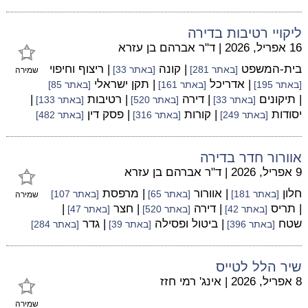
ליקויי רטיבות בדירה
16 אפריל, 2026
|
ד"ר אברהם בן עזרא
בית-המשפט
| קונה
| ריצוף וחיפוי
[באתר 281]
[באתר 33]
שמירה
| אדריכל
| תקן ישראלי
[באתר 195]
[באתר 161]
[באתר 85]
| תיקונים
| דירה
| רטיבות
|
[באתר 33]
[באתר 520]
[באתר 133]
יסודות
| קורות
| פסק דין
[באתר 249]
[באתר 316]
[באתר 482]
אוורור חדר בדירה
9 אפריל, 2026
|
ד"ר אברהם בן עזרא
חלון
| אוורור
| מרפסת
[באתר 181]
[באתר 65]
[באתר 107]
שמירה
| תריס
| דירה
| חצר
|
[באתר 42]
[באתר 520]
[באתר 47]
שטח
| ביטול ופסילה
| גדר
[באתר 396]
[באתר 39]
[באתר 284]
שיר הלל לטייס
8 אפריל, 2026
|
אינג' רמי חזז
שמירה