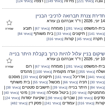
| גובה
| מידות
| רצפה
[באתר 221]
[באתר 149]
[באתר 124]
חדירת צנרת תברואה לרכיבי הבניין
14 יוני, 2026
|
ד"ר אברהם בן עזרא
בית-המשפט
| מומחה
| תובע
[באתר 281]
[באתר 67]
שמירה
| תיקונים
| בית משותף
[באתר 141]
[באתר 33]
[באתר 84]
| תקרה
| קורות
[באתר 45]
[באתר 316]
שיקום בניין עלול להיות כרוך בקבלת היתר בנייה
10 יוני, 2026
|
ד"ר אברהם בן עזרא
בית-המשפט
| מומחה
| רום
[באתר 281]
[באתר 67]
שמירה
ושלח
| ועדה מקומית
| מהנדס
[באתר 355]
[באתר 100]
| אדריכל
| תיקונים
| מוסכם
[באתר 441]
[באתר 161]
[באתר 33]
| חניה
| מכשול
| בית משותף
[באתר 30]
[באתר 66]
[באתר 55]
| היתר בנייה
| חישובים סטטיים
|
[באתר 84]
[באתר 39]
[באתר 38]
מתמטיקה
| ביטול ופסילה
| מינוי
|
[באתר 20]
[באתר 39]
[באתר 40]
סדקים
| שברים
| שקיעת יסודות
|
[באתר 88]
[באתר 98]
[באתר 24]
קורות
| עמודים
| פסק דין
[באתר 316]
[באתר 241]
[באתר 482]