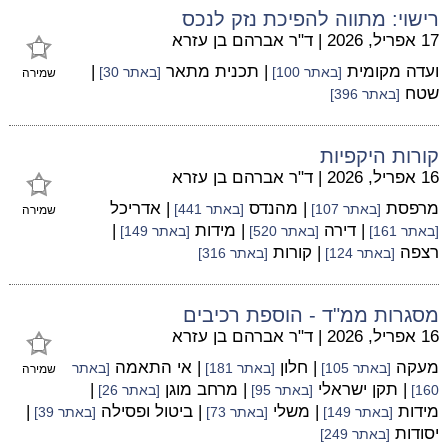
רישוי: מתווה להפיכת נזק לנכס
17 אפריל, 2026
|
ד"ר אברהם בן עזרא
ועדה מקומית
| תכנית מתאר
|
[באתר 100]
[באתר 30]
שמירה
שטח
[באתר 396]
קורות היקפיות
16 אפריל, 2026
|
ד"ר אברהם בן עזרא
מרפסת
| מהנדס
| אדריכל
[באתר 107]
[באתר 441]
שמירה
| דירה
| מידות
|
[באתר 161]
[באתר 520]
[באתר 149]
רצפה
| קורות
[באתר 124]
[באתר 316]
מסגרות ממ"ד - הוספת רכיבים
16 אפריל, 2026
|
ד"ר אברהם בן עזרא
מעקה
| חלון
| אי התאמה
[באתר 105]
[באתר 181]
[באתר
שמירה
| תקן ישראלי
| מרחב מוגן
|
160]
[באתר 95]
[באתר 26]
מידות
| משלי
| ביטול ופסילה
|
[באתר 149]
[באתר 73]
[באתר 39]
יסודות
[באתר 249]