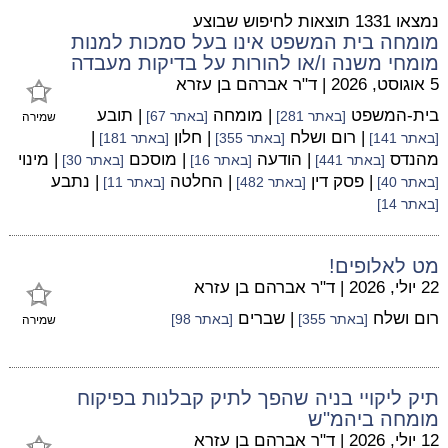
נמצאו 1331 תוצאות לחיפוש שבוצע
מומחה בית המשפט אינו בעל סמכות למנות
מומחי משנה ו/או להורות על בדיקות מעבדה
5 אוגוסט, 2026
|
ד"ר אברהם בן עזרא
בית-המשפט
| מומחה
| תובע
[באתר 281]
[באתר 67]
שמירה
| רום ושלח
| חלון
|
[באתר 141]
[באתר 355]
[באתר 181]
מהנדס
| הודעה
| מוסכם
| מינוי
[באתר 441]
[באתר 16]
[באתר 30]
| פסק דין
| החלטה
| נתבע
[באתר 40]
[באתר 482]
[באתר 11]
[באתר 14]
מט לאלופים!
22 יולי, 2026
|
ד"ר אברהם בן עזרא
רום ושלח
| שברים
[באתר 355]
[באתר 98]
שמירה
תיק ליקויי בניה שהפך לתיק קבלנות בפיקוח
מומחה ביהמ"ש
12 יולי, 2026
|
ד"ר אברהם בן עזרא