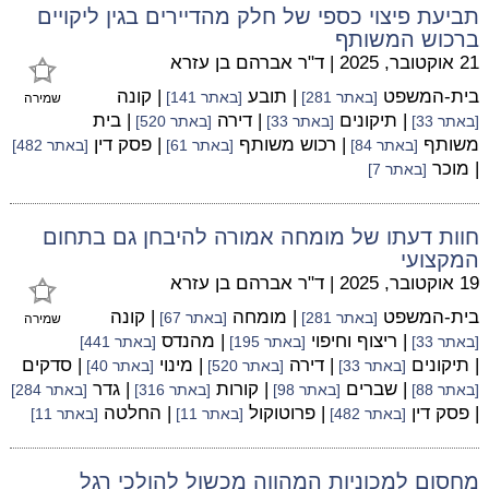
תביעת פיצוי כספי של חלק מהדיירים בגין ליקויים
ברכוש המשותף
21 אוקטובר, 2025
|
ד"ר אברהם בן עזרא
בית-המשפט
| תובע
| קונה
[באתר 281]
[באתר 141]
שמירה
| תיקונים
| דירה
| בית
[באתר 33]
[באתר 33]
[באתר 520]
משותף
| רכוש משותף
| פסק דין
[באתר 84]
[באתר 61]
[באתר 482]
| מוכר
[באתר 7]
חוות דעתו של מומחה אמורה להיבחן גם בתחום
המקצועי
19 אוקטובר, 2025
|
ד"ר אברהם בן עזרא
בית-המשפט
| מומחה
| קונה
[באתר 281]
[באתר 67]
שמירה
| ריצוף וחיפוי
| מהנדס
[באתר 33]
[באתר 195]
[באתר 441]
| תיקונים
| דירה
| מינוי
| סדקים
[באתר 33]
[באתר 520]
[באתר 40]
| שברים
| קורות
| גדר
[באתר 88]
[באתר 98]
[באתר 316]
[באתר 284]
| פסק דין
| פרוטוקול
| החלטה
[באתר 482]
[באתר 11]
[באתר 11]
מחסום למכוניות המהווה מכשול להולכי רגל