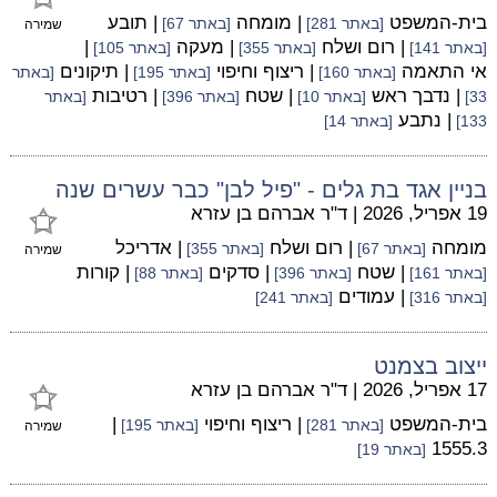
בית-המשפט
| מומחה
| תובע
[באתר 281]
[באתר 67]
שמירה
| רום ושלח
| מעקה
|
[באתר 141]
[באתר 355]
[באתר 105]
אי התאמה
| ריצוף וחיפוי
| תיקונים
[באתר 160]
[באתר 195]
[באתר
| נדבך ראש
| שטח
| רטיבות
33]
[באתר 10]
[באתר 396]
[באתר
| נתבע
133]
[באתר 14]
בניין אגד בת גלים - "פיל לבן" כבר עשרים שנה
19 אפריל, 2026
|
ד"ר אברהם בן עזרא
מומחה
| רום ושלח
| אדריכל
[באתר 67]
[באתר 355]
שמירה
| שטח
| סדקים
| קורות
[באתר 161]
[באתר 396]
[באתר 88]
| עמודים
[באתר 316]
[באתר 241]
ייצוב בצמנט
17 אפריל, 2026
|
ד"ר אברהם בן עזרא
בית-המשפט
| ריצוף וחיפוי
|
[באתר 281]
[באתר 195]
שמירה
1555.3
[באתר 19]