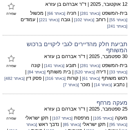
12 אוקטובר, 2025
|
ד"ר אברהם בן עזרא
בית-המשפט
| חניה
| מכשול
[באתר 281]
[באתר 66]
שמירה
| רוחב
| גובה
| עמודים
[באתר 55]
[באתר 102]
[באתר 221]
[באתר 241]
תביעת חלק מהדיירים לגבי ליקויים ברכוש
המשותף
30 ספטמבר, 2025
|
ד"ר אברהם בן עזרא
בית-המשפט
| תובע
| קונה
[באתר 281]
[באתר 141]
שמירה
| דירה
| בית משותף
|
[באתר 33]
[באתר 520]
[באתר 84]
רכוש משותף
| קורות
| פסק דין
[באתר 61]
[באתר 316]
[באתר 482]
| נתבע
| מוכר
[באתר 14]
[באתר 7]
מעקה מרחף
25 ספטמבר, 2025
|
ד"ר אברהם בן עזרא
מעקה
| מרפסת
| תקן ישראלי
[באתר 105]
[באתר 107]
שמירה
| תקן ישראלי
| נדבך ראש
[באתר 95]
[באתר 85]
[באתר