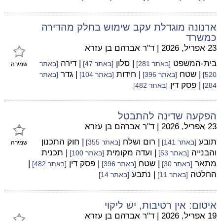
ארנונה מוגדלת עקב שימוש בחלק מהדירה
כמשרד
23 אפריל, 2026
|
ד"ר אברהם בן עזרא
בית-המשפט
| סלון
| דירה
[באתר 281]
[באתר 47]
[באתר
שמירה
| שטח
| חידות
| גדר
520]
[באתר 396]
[באתר 104]
[באתר
| פסק דין
284]
[באתר 482]
הפקעה שדינה להתבטל
23 אפריל, 2026
|
ד"ר אברהם בן עזרא
תובע
| רום ושלח
| חוק התכנון
[באתר 141]
[באתר 355]
שמירה
והבנייה
| ועדה מקומית
| תכנית
[באתר 53]
[באתר 100]
מתאר
| שטח
| פסק דין
|
[באתר 30]
[באתר 396]
[באתר 482]
החלטה
| נתבע
[באתר 11]
[באתר 14]
איטום: אין רטיבות, יש ליקוי
19 אפריל, 2026
|
ד"ר אברהם בן עזרא