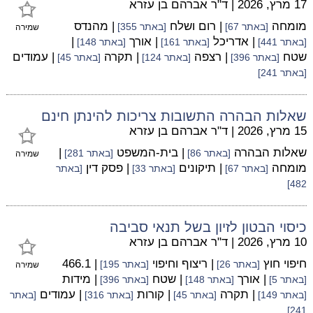
17 מרץ, 2026
|
ד"ר אברהם בן עזרא
מומחה
| רום ושלח
| מהנדס
[באתר 67]
[באתר 355]
שמירה
| אדריכל
| אורך
|
[באתר 441]
[באתר 161]
[באתר 148]
שטח
| רצפה
| תקרה
| עמודים
[באתר 396]
[באתר 124]
[באתר 45]
[באתר 241]
שאלות הבהרה התשובות צריכות להינתן חינם
15 מרץ, 2026
|
ד"ר אברהם בן עזרא
שאלות הבהרה
| בית-המשפט
|
[באתר 86]
[באתר 281]
שמירה
מומחה
| תיקונים
| פסק דין
[באתר 67]
[באתר 33]
[באתר
482]
כיסוי הבטון לזיון בשל תנאי סביבה
10 מרץ, 2026
|
ד"ר אברהם בן עזרא
חיפוי חוץ
| ריצוף וחיפוי
| 466.1
[באתר 26]
[באתר 195]
שמירה
| אורך
| שטח
| מידות
[באתר 5]
[באתר 148]
[באתר 396]
| תקרה
| קורות
| עמודים
[באתר 149]
[באתר 45]
[באתר 316]
[באתר
241]