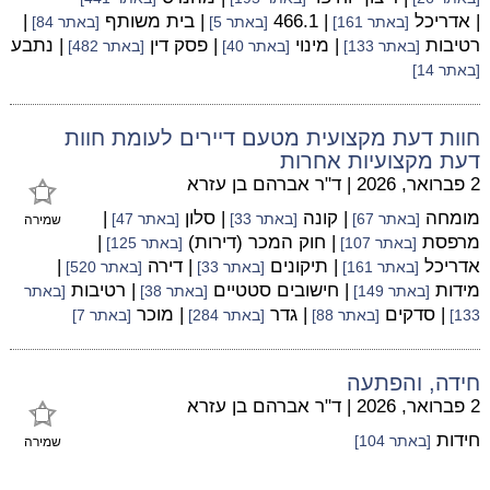
| אדריכל
| 466.1
| בית משותף
|
[באתר 161]
[באתר 5]
[באתר 84]
רטיבות
| מינוי
| פסק דין
| נתבע
[באתר 133]
[באתר 40]
[באתר 482]
[באתר 14]
חוות דעת מקצועית מטעם דיירים לעומת חוות
דעת מקצועיות אחרות
2 פברואר, 2026
|
ד"ר אברהם בן עזרא
מומחה
| קונה
| סלון
|
[באתר 67]
[באתר 33]
[באתר 47]
שמירה
מרפסת
| חוק המכר (דירות)
|
[באתר 107]
[באתר 125]
אדריכל
| תיקונים
| דירה
|
[באתר 161]
[באתר 33]
[באתר 520]
מידות
| חישובים סטטיים
| רטיבות
[באתר 149]
[באתר 38]
[באתר
| סדקים
| גדר
| מוכר
133]
[באתר 88]
[באתר 284]
[באתר 7]
חידה, והפתעה
2 פברואר, 2026
|
ד"ר אברהם בן עזרא
חידות
[באתר 104]
שמירה