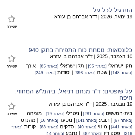
התרגיל לכל גיל
19 ינואר, 2026
|
ד"ר אברהם בן עזרא
שמירה
כלונסאות: נוסחת כוח התפיחה בתקן 940
10 דצמבר, 2025
|
ד"ר אברהם בן עזרא
תקן ישראלי
| תקן ישראלי
| אורך
[באתר 95]
[באתר 85]
שמירה
| שטח
| יסודות
[באתר 148]
[באתר 396]
[באתר 249]
על שופטים: ד"ר מנחם רניאל, ביהמ"ש המחוזי,
חיפה
19 נובמבר, 2025
|
ד"ר אברהם בן עזרא
בית-המשפט
| ניטרלי
| מומחה
[באתר 281]
[באתר 19]
שמירה
| תובע
| מסעד
| מהנדס
[באתר 67]
[באתר 141]
[באתר 16]
| מינוי
| סדקים
| קורות
[באתר 441]
[באתר 40]
[באתר 88]
[באתר
| פסק דין
| נתבע
316]
[באתר 482]
[באתר 14]