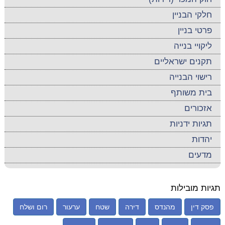
חלקי הבניין
פרטי בניין
ליקויי בנייה
תקנים ישראליים
רישוי הבנייה
בית משותף
אזכורים
תגיות ידניות
יהדות
מדעים
תגיות מובילות
פסק דין
מהנדס
דירה
שטח
ערעור
רום ושלח