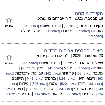
חקירת מומחה
18 נובמבר, 2025
|
ד"ר אברהם בן עזרא
חקירת מומחה
| בית-המשפט
|
[באתר 25]
[באתר 281]
שמירה
מומחה
| מוסכם
| ביטול ופסילה
[באתר 67]
[באתר 30]
[באתר 39]
ריצוף- החלפת אריחים בודדים
23 אוקטובר, 2025
|
ד"ר אברהם בן עזרא
שאלות הבהרה
| בית-המשפט
|
[באתר 86]
[באתר 281]
שמירה
מומחה
| תובע
| סלון
|
[באתר 67]
[באתר 141]
[באתר 47]
מטבח
| פרוזדור
| קבועות שרברבות
[באתר 52]
[באתר 42]
[באתר
| ריצוף וחיפוי
| מהנדס
| תיקונים
63]
[באתר 195]
[באתר 441]
| דירה
| שטח
| מידות
[באתר 33]
[באתר 520]
[באתר 396]
[באתר
| בית משותף
| רטיבות
| רצפה
149]
[באתר 84]
[באתר 133]
[באתר
| שברים
| מדרגות
| נתבע
124]
[באתר 98]
[באתר 114]
[באתר 14]