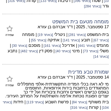
| שטח
| רטיבות
| קורות
|
10]
[באתר 396]
[באתר 133]
[באתר 316]
גדר
[באתר 284]
מומחה מטעם בית המשפט
17 ספטמבר, 2025
|
ד"ר אברהם בן עזרא
בית-המשפט
| ניטרלי
| מומחה
[באתר 281]
[באתר 19]
שמירה
| תובע
| אתיקה
|
[באתר 67]
[באתר 141]
[באתר 55]
מהנדס
| אדריכל
| מוסכם
|
[באתר 441]
[באתר 161]
[באתר 30]
משלי
| מינוי
| פסק דין
| נתבע
[באתר 73]
[באתר 40]
[באתר 482]
[באתר 14]
שמורת טבע מדינית
14 ספטמבר, 2025
|
ד"ר אברהם בן עזרא
מי לא ראה בכלי המדיה התקשורתית-אלפי מתפללים
שמירה
המתגודדים ברחובות בירות אירופאיות, החוסמים
בגופם כבישים ראשיים ורחבות ציבוריות ועל ידי כך
יוצרים הפגנת נוכחות אלימה והשתלטות על המרחב העירוני.
בית משותף
| פרשת השבוע
| חידות
[באתר 84]
[באתר 119]
[באתר
| קורות
104]
[באתר 316]