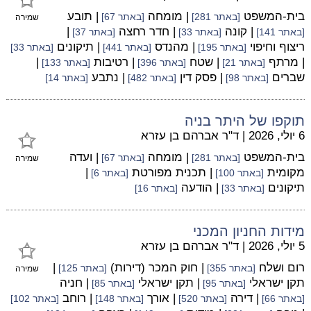
בית-המשפט
| מומחה
| תובע
[באתר 281]
[באתר 67]
שמירה
| קונה
| חדר רחצה
|
[באתר 141]
[באתר 33]
[באתר 37]
ריצוף וחיפוי
| מהנדס
| תיקונים
[באתר 195]
[באתר 441]
[באתר 33]
| מרתף
| שטח
| רטיבות
|
[באתר 21]
[באתר 396]
[באתר 133]
שברים
| פסק דין
| נתבע
[באתר 98]
[באתר 482]
[באתר 14]
תוקפו של היתר בניה
6 יולי, 2026
|
ד"ר אברהם בן עזרא
בית-המשפט
| מומחה
| ועדה
[באתר 281]
[באתר 67]
שמירה
מקומית
| תכנית מפורטת
|
[באתר 100]
[באתר 6]
תיקונים
| הודעה
[באתר 33]
[באתר 16]
מידות החניון המכני
5 יולי, 2026
|
ד"ר אברהם בן עזרא
רום ושלח
| חוק המכר (דירות)
|
[באתר 355]
[באתר 125]
שמירה
תקן ישראלי
| תקן ישראלי
| חניה
[באתר 95]
[באתר 85]
| דירה
| אורך
| רוחב
[באתר 66]
[באתר 520]
[באתר 148]
[באתר 102]