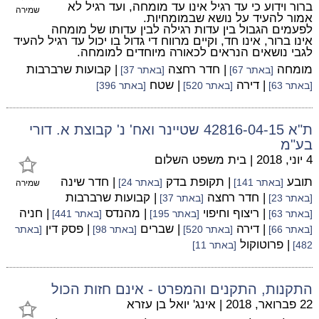
ברור וידוע כי עד רגיל אינו עד מומחה, ועד רגיל לא
שמירה
אמור להעיד על נושא שבמומחיות.
לפעמים הגבול בין עדות רגילה לבין עדותו של מומחה
אינו ברור, אינו חד, וקיים מרווח די גדול בו יכול עד רגיל להעיד
לגבי נושאים הנראים לכאורה מיוחדים למומחה.
מומחה
| חדר רחצה
| קבועות שרברבות
[באתר 67]
[באתר 37]
| דירה
| שטח
[באתר 63]
[באתר 520]
[באתר 396]
ת"א 42816-04-15 שטיינר ואח' נ' קבוצת א. דורי
בע"מ
4 יוני, 2018
|
בית משפט השלום
תובע
| תקופת בדק
| חדר שינה
[באתר 141]
[באתר 24]
שמירה
| חדר רחצה
| קבועות שרברבות
[באתר 23]
[באתר 37]
| ריצוף וחיפוי
| מהנדס
| חניה
[באתר 63]
[באתר 195]
[באתר 441]
| דירה
| שברים
| פסק דין
[באתר 66]
[באתר 520]
[באתר 98]
[באתר
| פרוטוקול
482]
[באתר 11]
התקנות, התקנים והמפרט - אינם חזות הכול
22 פברואר, 2018
|
אינג' יואל בן עזרא