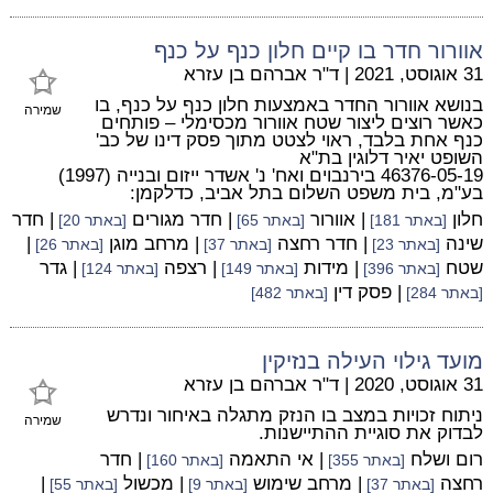
אוורור חדר בו קיים חלון כנף על כנף
31 אוגוסט, 2021
|
ד"ר אברהם בן עזרא
בנושא אוורור החדר באמצעות חלון כנף על כנף, בו
שמירה
כאשר רוצים ליצור שטח אוורור מכסימלי – פותחים
כנף אחת בלבד, ראוי לצטט מתוך פסק דינו של כב'
השופט יאיר דלוגין בת"א
46376-05-19 בירנבוים ואח' נ' אשדר ייזום ובנייה (1997)
בע"מ, בית משפט השלום בתל אביב, כדלקמן:
חלון
| אוורור
| חדר מגורים
| חדר
[באתר 181]
[באתר 65]
[באתר 20]
שינה
| חדר רחצה
| מרחב מוגן
|
[באתר 23]
[באתר 37]
[באתר 26]
שטח
| מידות
| רצפה
| גדר
[באתר 396]
[באתר 149]
[באתר 124]
| פסק דין
[באתר 284]
[באתר 482]
מועד גילוי העילה בנזיקין
31 אוגוסט, 2020
|
ד"ר אברהם בן עזרא
ניתוח זכויות במצב בו הנזק מתגלה באיחור ונדרש
שמירה
לבדוק את סוגיית ההתיישנות.
רום ושלח
| אי התאמה
| חדר
[באתר 355]
[באתר 160]
רחצה
| מרחב שימוש
| מכשול
|
[באתר 37]
[באתר 9]
[באתר 55]