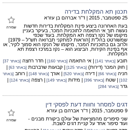
תכנון תא המקלחת בדירה
25 ספטמבר, 2015
|
ד"ר אברהם בן עזרא
בעת האחרונה ביצוע פינת המקלחת בדירות חדשות
שמירה
נעשה תוך אי התאמה לתוכניות המכר, בעיקר בעניין
מיקומו של נקז רצפה תא המקלחת. בעוד שכפי
שמשורטט בהל"ת [הוראות למתקני תברואה תש"ל – 1979]
ולרוב גם בתוכניות המכר, מיקומו של הנקז הוא סמוך לקיר, או
אף בפינת הקירות, הביצוע הוא – נקז במרכז רצפת תא
המקלחת.
תובע
| אי התאמה
| חדר רחצה
[באתר 141]
[באתר 160]
[באתר 37]
| חוק המכר (דירות)
| קבועות שרברבות
|
[באתר 125]
[באתר 63]
חניה
| דירה
| אורך
| רוחב
[באתר 66]
[באתר 520]
[באתר 148]
[באתר
| שטח
| מידות
| רצפה
|
102]
[באתר 396]
[באתר 149]
[באתר 124]
גדר
[באתר 284]
דגים למסחר וחוות דעת לפסקי דין
9 ספטמבר, 2015
|
ד"ר אברהם בן עזרא
שני סיפורים מהמציאות של עולם ביקורת מבנים -
שמירה
ועוד סיפור אחד על קניית דגים לשבת.