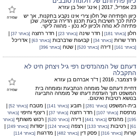
כיוון פתיחתם של חלונות סובבים
23 אפריל, 2017
|
אינג' יואל בן עזרא
כיוון הפתיחה של חלון צירי אינו נקבע בתקנות, אך יש
שמירה
לתת לכך חשיבות בעת תכנון הדירה וביצועה, שכן
פתיחה לא נוחה ולכיוון לא נכון - מהווה ליקוי.
חלון
| חדר שינה
| חדר רחצה
|
[באתר 181]
[באתר 23]
[באתר 37]
חדר שרות
| קבועות שרברבות
| אדריכל
[באתר 34]
[באתר 63]
| דירה
| שטח
[באתר 161]
[באתר 520]
[באתר 396]
דעתם של המהנדסים רפי גיל ויצחק חיט לא
התקבלה
9 דצמבר, 2016
|
ד"ר אברהם בן עזרא
דחיית דעתם של מומחה הנתבעת ומומחה בית
שמירה
המשפט תוך העדפת דעתו של מומחה התביעה
בנושא רטיבות ואיטום.
בית-המשפט
| תובע
| מטבח
|
[באתר 281]
[באתר 141]
[באתר 52]
מרפסת
| חדר רחצה
| ריצוף וחיפוי
[באתר 107]
[באתר 37]
[באתר
| מהנדס
| דירה
| רכוש משותף
195]
[באתר 441]
[באתר 520]
[באתר
| רטיבות
| רצפה
| יסודות
|
61]
[באתר 133]
[באתר 124]
[באתר 249]
קורות
| פסק דין
| מדרגות
[באתר 316]
[באתר 482]
[באתר 114]