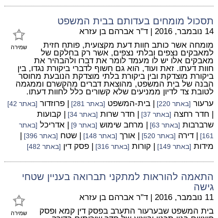
תסכול מומחים בעדותם בבית המשפט
14 נובמבר, 2016
|
ד"ר אברהם בן עזרא
מומחה אשר כותב חוות דעת מקצועית, פותח חזית
שמירה
למאבקים נצפים ובלתי נצפים, אשר רק בחלקם של
מאבקים אלו יש לו מעמד לומר את דברו ולהבהיר את
חוות דעתו. זאת ועוד, הוא גם חשוף לדברי ביקורת נגדו, בין
ביקורת מוצדקת ובין ביקורת בלתי מוצדקת הנובעת מחוסר
הבנה של בית המשפט, מהוצאת דברים מהקשרם וממגמה
לטובת צד לדיון ממניעים שלא קשורים כלל לחוות דעתו.
ערעור
| בית-המשפט
| פרוזדור
[באתר 220]
[באתר 281]
[באתר 42]
| חדר רחצה
| חדר שרות
| קבועות
[באתר 37]
[באתר 34]
שרברבות
| מרחב שימוש
| אדריכל
[באתר 63]
[באתר 9]
[באתר
| דירה
| אורך
| שטח
|
161]
[באתר 520]
[באתר 148]
[באתר 396]
מידות
| קורות
| פסק דין
[באתר 149]
[באתר 316]
[באתר 482]
התאמה להוראות למתקני תברואה בעניין שטחי
גישה
11 נובמבר, 2016
|
ד"ר אברהם בן עזרא
בית המשפט שבערעור התערב בפסק דין קמא ופסק
שמירה