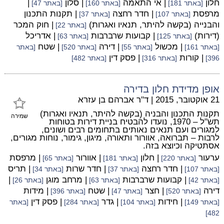
חלון
| אי התאמה
| סלון
|
[באתר 181]
[באתר 160]
[באתר 47]
מרפסת
| חדר רחצה
| תקנות התכנון
[באתר 107]
[באתר 37]
והבנייה (בקשה להיתר, תנאיו ואגרות)
| חוק המכר
[באתר 22]
(דירות)
| קבועות שרברבות
| אדריכל
[באתר 125]
[באתר 63]
| מכשול
| דירה
| שטח
[באתר 161]
[באתר 55]
[באתר 520]
[באתר
| קורות
| פסק דין
396]
[באתר 316]
[באתר 482]
אופן מדידת חלון בדירה
21 אוקטובר, 2015
|
ד"ר אברהם בן עזרא
תקנות התכנון והבניה (בקשה להיתר, תנאיו ואגרות)
שמירה
תש"ל – 1970, נועדו להבטיח בניית דירות בטוחות
למגורים ועם תנאים נאותים בתחומים רבים ושונים,
לרבות – תברואה, אוורור ותאורה, מיגון, גימור, נוחות מגורים,
אסתטיקה וכיוצא בזה.
ערעור
| חלון
| אוורור
| מרפסת
[באתר 220]
[באתר 181]
[באתר 65]
| חדר רחצה
| חדר שרות
| תריס
[באתר 107]
[באתר 37]
[באתר 34]
| קבועות שרברבות
| מרחב מוגן
|
[באתר 42]
[באתר 63]
[באתר 26]
דירה
| חצר
| שטח
| מידות
[באתר 520]
[באתר 47]
[באתר 396]
| חידות
| גדר
| פסק דין
[באתר 149]
[באתר 104]
[באתר 284]
[באתר
482]