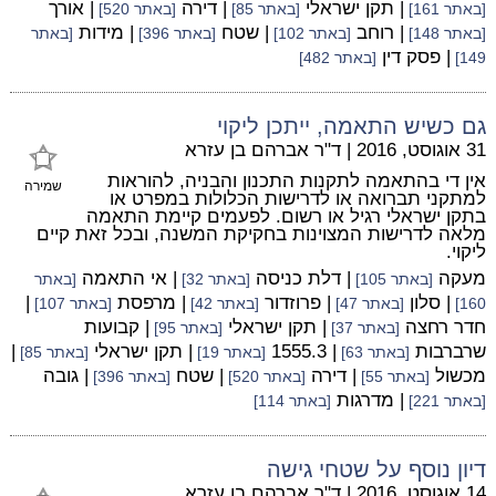
| תקן ישראלי
| דירה
| אורך
[באתר 161]
[באתר 85]
[באתר 520]
| רוחב
| שטח
| מידות
[באתר 148]
[באתר 102]
[באתר 396]
[באתר
| פסק דין
149]
[באתר 482]
גם כשיש התאמה, ייתכן ליקוי
31 אוגוסט, 2016
|
ד"ר אברהם בן עזרא
אין די בהתאמה לתקנות התכנון והבניה, להוראות
שמירה
למתקני תברואה או לדרישות הכלולות במפרט או
בתקן ישראלי רגיל או רשום. לפעמים קיימת התאמה
מלאה לדרישות המצוינות בחקיקת המשנה, ובכל זאת קיים
ליקוי.
מעקה
| דלת כניסה
| אי התאמה
[באתר 105]
[באתר 32]
[באתר
| סלון
| פרוזדור
| מרפסת
|
160]
[באתר 47]
[באתר 42]
[באתר 107]
חדר רחצה
| תקן ישראלי
| קבועות
[באתר 37]
[באתר 95]
שרברבות
| 1555.3
| תקן ישראלי
|
[באתר 63]
[באתר 19]
[באתר 85]
מכשול
| דירה
| שטח
| גובה
[באתר 55]
[באתר 520]
[באתר 396]
| מדרגות
[באתר 221]
[באתר 114]
דיון נוסף על שטחי גישה
14 אוגוסט, 2016
|
ד"ר אברהם בן עזרא