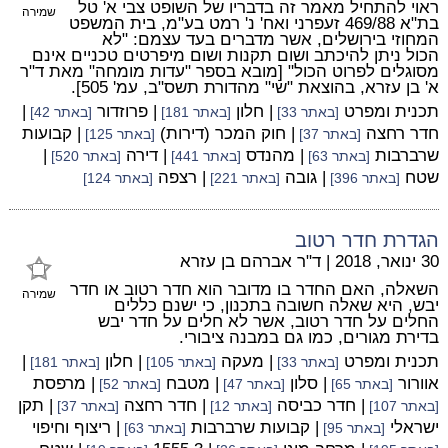
ראוי להתחיל מאמר זה בדבריו של השופט צבי א' טל
שמירה
בת"א 469/88 זעפרני ואח' נ' רמט בע"מ, בית המשפט
המחוזי בירושלים, אשר מדברים בעד עצמם: "לא
הכול ניתן להיכתב ושום תקנות ושום מיפרטים טכניים אינם
מסוגלים לפרוט הכול" [מובא בספר "עדות מומחה" מאת ד"ר
א' בן עזרא, בהוצאת "שי" מהדורת תשס"ב, עמ' 505].
תכנית ומפרט
| חלון
| פרוזדור
|
[באתר 33]
[באתר 181]
[באתר 42]
חדר רחצה
| חוק המכר (דירות)
| קבועות
[באתר 37]
[באתר 125]
שרברבות
| מהנדס
| דירה
|
[באתר 63]
[באתר 441]
[באתר 520]
שטח
| גובה
| רצפה
[באתר 396]
[באתר 221]
[באתר 124]
הגדרת חדר רטוב
30 ינואר, 2018
|
ד"ר אברהם בן עזרא
השאלה, האם החדר בו מדובר הוא חדר רטוב או חדר
שמירה
יבש, היא שאלה חשובה בתכנון, כי ישנם כללים
החלים על חדר רטוב, אשר לא חלים על חדר יבש
בדירת מגורים, כמו גם במבנה ציבורי.
תכנית ומפרט
| מעקה
| חלון
|
[באתר 33]
[באתר 105]
[באתר 181]
אוורור
| סלון
| מטבח
| מרפסת
[באתר 65]
[באתר 47]
[באתר 52]
| חדר כביסה
| חדר רחצה
| תקן
[באתר 107]
[באתר 12]
[באתר 37]
ישראלי
| קבועות שרברבות
| ריצוף וחיפוי
[באתר 95]
[באתר 63]