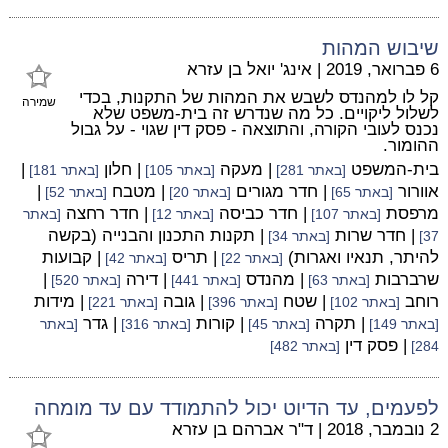
שיבוש המהות
6 פברואר, 2019
|
אינג' יואל בן עזרא
קל לו למהנדס לשבש את המהות של התקנות, בכדי
שמירה
לשלול ליקויים. כל מה שנדרש זה בית-משפט שלא
נכנס לעובי הקורה, והתוצאה - פסק דין שגוי - על גבול
ההומור.
בית-המשפט
| מעקה
| חלון
|
[באתר 281]
[באתר 105]
[באתר 181]
אוורור
| חדר מגורים
| מטבח
|
[באתר 65]
[באתר 20]
[באתר 52]
מרפסת
| חדר כביסה
| חדר רחצה
[באתר 107]
[באתר 12]
[באתר
| חדר שרות
| תקנות התכנון והבנייה (בקשה
37]
[באתר 34]
להיתר, תנאיו ואגרות)
| תריס
| קבועות
[באתר 22]
[באתר 42]
שרברבות
| מהנדס
| דירה
|
[באתר 63]
[באתר 441]
[באתר 520]
רוחב
| שטח
| גובה
| מידות
[באתר 102]
[באתר 396]
[באתר 221]
| תקרה
| קורות
| גדר
[באתר 149]
[באתר 45]
[באתר 316]
[באתר
| פסק דין
284]
[באתר 482]
לפעמים, עד הדיוט יכול להתמודד עם עד מומחה
2 נובמבר, 2018
|
ד"ר אברהם בן עזרא