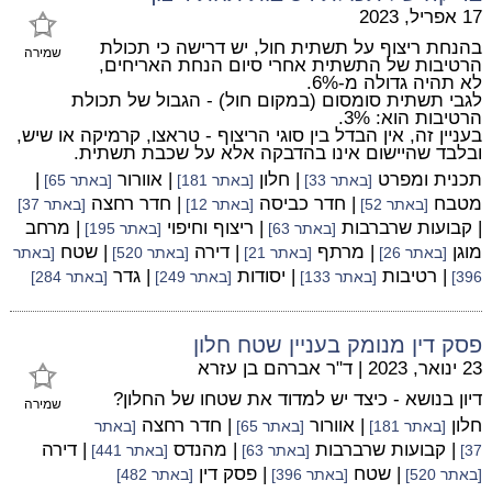
17 אפריל, 2023
בהנחת ריצוף על תשתית חול, יש דרישה כי תכולת
שמירה
הרטיבות של התשתית אחרי סיום הנחת האריחים,
לא תהיה גדולה מ-6%.
לגבי תשתית סומסום (במקום חול) - הגבול של תכולת
הרטיבות הוא: 3%.
בעניין זה, אין הבדל בין סוגי הריצוף - טראצו, קרמיקה או שיש,
ובלבד שהיישום אינו בהדבקה אלא על שכבת תשתית.
תכנית ומפרט
| חלון
| אוורור
|
[באתר 33]
[באתר 181]
[באתר 65]
מטבח
| חדר כביסה
| חדר רחצה
[באתר 52]
[באתר 12]
[באתר 37]
| קבועות שרברבות
| ריצוף וחיפוי
| מרחב
[באתר 63]
[באתר 195]
מוגן
| מרתף
| דירה
| שטח
[באתר 26]
[באתר 21]
[באתר 520]
[באתר
| רטיבות
| יסודות
| גדר
396]
[באתר 133]
[באתר 249]
[באתר 284]
פסק דין מנומק בעניין שטח חלון
23 ינואר, 2023
|
ד"ר אברהם בן עזרא
דיון בנושא - כיצד יש למדוד את שטחו של החלון?
שמירה
חלון
| אוורור
| חדר רחצה
[באתר 181]
[באתר 65]
[באתר
| קבועות שרברבות
| מהנדס
| דירה
37]
[באתר 63]
[באתר 441]
| שטח
| פסק דין
[באתר 520]
[באתר 396]
[באתר 482]