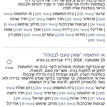
פיצויים בגין תכנון וביצוע של חדר שירותים בדירה
בצפיפות יתירה אף שלא סבר כי סביר להרסו ולבנותו
כראוי בנסיבות שהיו לפניו.
ערעור
| בית-המשפט
| אי התאמה
[באתר 220]
[באתר 281]
[באתר
| פרוזדור
| חדר רחצה
| חדר שרות
160]
[באתר 42]
[באתר 37]
| קבועות שרברבות
| מרחב שימוש
[באתר 34]
[באתר 63]
[באתר 9]
| אדריכל
| דירה
| אורך
| שטח
[באתר 161]
[באתר 520]
[באתר 148]
| מידות
| עמודים
| פסק דין
[באתר 396]
[באתר 149]
[באתר 241]
[באתר 482]
אי התאמה "שאין טעם לבטלה"
15 ספטמבר, 2016
|
ד"ר אברהם בן עזרא
יש ובבדיקת מומחה מתגלים ליקויי בניה ואי התאמות
שמירה
לתקן או לתקנת בניה, אשר אין טעם, לכאורה,
בנסיבות העניין, לבצע עבודות בניה בדירה שיבטלו
את אי ההתאמה, כך שמדובר בליקוי שנדון להישאר בדירה ולא
נועד (לכאורה) לתיקון, לדעתו של בית המשפט.
ערעור
| בית-המשפט
| רום ושלח
[באתר 220]
[באתר 281]
[באתר
| אי התאמה
| פרוזדור
| חדר רחצה
355]
[באתר 160]
[באתר 42]
| חדר שרות
| תקן ישראלי
|
[באתר 37]
[באתר 34]
[באתר 95]
קבועות שרברבות
| מרחב שימוש
| אדריכל
[באתר 63]
[באתר 9]