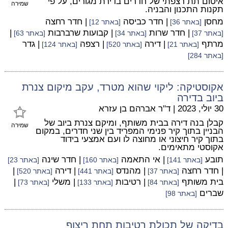
איטום תת רצפתי של חדרים בדירת מגורים, על פי
שמירה
תקנות התכנון והבניה.
מחסן
| חדר כביסה
| חדר רחצה
[באתר 36]
[באתר 12]
| חדר שרות
| קבועות שרברבות
|
[באתר 37]
[באתר 34]
[באתר 63]
מרתף
| דירה
| רצפה
| גדר
[באתר 21]
[באתר 520]
[באתר 124]
[באתר 284]
אקוסטיקה: ליקוי שהוא מטרד, עקב מיקום צנרת
ביוב בדירה
30 יולי, 2023
|
ד"ר אברהם בן עזרא
קבלן בנה דירה בבית משותף, ומיקם צנרת ביוב של
שמירה
הבניין בתוך קיר פנימי המפריד בין שני חדרים, במקום
בתוך קיר חיצוני או מחוצה לו ועם אמצעי בידוד
אקוסטי מתאימים.
תובע
| אי התאמה
| חדר שינה
[באתר 141]
[באתר 160]
[באתר 23]
| חדר רחצה
| מהנדס
| דירה
|
[באתר 37]
[באתר 441]
[באתר 520]
בית משותף
| רטיבות
| משלי
|
[באתר 84]
[באתר 133]
[באתר 73]
שברים
[באתר 98]
בדיקה של תכולת רטיבות תחת ריצוף