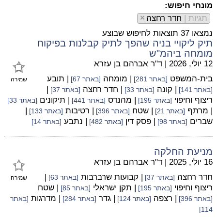
מונחי חיפוש:
תגיות |
חדר רחצה
×
נמצאו 37 תוצאות לחיפוש שבוצע
תיק ליקויי בניה שהפך לתיק קבלנות בפיקוח
מומחה ביהמ"ש
12 יולי, 2026
|
ד"ר אברהם בן עזרא
בית-המשפט
| מומחה
| תובע
[באתר 281]
[באתר 67]
שמירה
| קונה
| חדר רחצה
|
[באתר 141]
[באתר 33]
[באתר 37]
ריצוף וחיפוי
| מהנדס
| תיקונים
[באתר 195]
[באתר 441]
[באתר 33]
| מרתף
| שטח
| רטיבות
|
[באתר 21]
[באתר 396]
[באתר 133]
שברים
| פסק דין
| נתבע
[באתר 98]
[באתר 482]
[באתר 14]
מניעת החלקה
16 יולי, 2025
|
ד"ר אברהם בן עזרא
חדר רחצה
| קבועות שרברבות
|
[באתר 37]
[באתר 63]
שמירה
ריצוף וחיפוי
| תקן ישראלי
| שטח
[באתר 195]
[באתר 85]
| רצפה
| גדר
| מדרגות
[באתר 396]
[באתר 124]
[באתר 284]
[באתר
114]