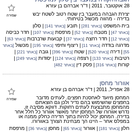
28 אוקטובר, 2011
|
ד"ר אברהם בן עזרא
יצירת הגבהה במעבר בין שטח רטוב לשטח יבש
שמירה
בדירה - מהווה מכשול בטיחותי.
בית-המשפט
| תובע
| סלון
[באתר 281]
[באתר 141]
| מטבח
| מרפסת
| חדר כביסה
[באתר 47]
[באתר 52]
[באתר 107]
| חדר רחצה
| קבועות שרברבות
|
[באתר 12]
[באתר 37]
[באתר 63]
מדרגה בודדה
| ריצוף וחיפוי
| מכשול
[באתר 11]
[באתר 195]
[באתר
| דירה
| שטח
| גובה
|
55]
[באתר 520]
[באתר 396]
[באתר 221]
רטיבות
| רצפה
| יסודות
|
[באתר 133]
[באתר 124]
[באתר 249]
קורות
| פסק דין
[באתר 316]
[באתר 482]
אוורור מחסן
28 אפריל, 2011
|
ד"ר אברהם בן עזרא
המחסן מיועד לאחסנת חפצים. לעתים מדובר
שמירה
בחפצים שהשימוש בהם נדיר ולכן גם הוצאתם
מהמחסן מתבצעת לעתים רחוקות. דווקא מסיבה זו,
נדרש אוורורו של המחסן יותר מאשר אוורור כל חלל אחר
בדירה. המחסן יכול להיות בתוך הדירה כחלק ממנה או
במפלס אחר – היינו הך מבחינת הצורך באוורורו.
חלון
| אוורור
| מחסן
| מרפסת
[באתר 181]
[באתר 65]
[באתר 36]