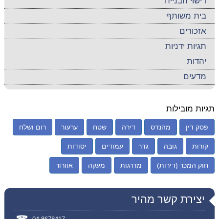
רישוי הבנייה
בית משותף
אזכורים
תגיות ידניות
יהדות
מדעים
תגיות מובילות
פסק דין
מהנדס
דירה
שטח
ערעור
רום ושלח
קורות
גובה
גדר
עמודים
יסודות
חוק המכר (דירות)
מדרגות
מעקה
אוורור
יצירת קשר מהיר