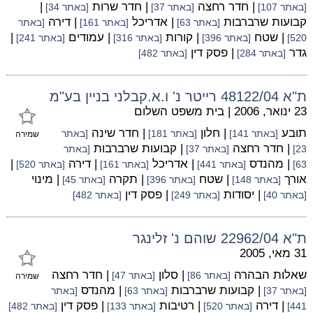
| חדר רחצה
| חדר שרות
|
[באתר 107]
[באתר 37]
[באתר 34]
קבועות שרברבות
| אדריכל
| דירה
[באתר 63]
[באתר 161]
[באתר
| שטח
| קורות
| עמודים
|
520]
[באתר 396]
[באתר 316]
[באתר 241]
גדר
| פסק דין
[באתר 284]
[באתר 482]
ת"א 48122/04 רייטר נ' ו.א.קבלני בניין בע"מ
23 ינואר, 2006
|
בית משפט השלום
תובע
| חלון
| חדר שינה
[באתר 141]
[באתר 181]
[באתר
שמירה
| חדר רחצה
| קבועות שרברבות
23]
[באתר 37]
[באתר
| מהנדס
| אדריכל
| דירה
|
63]
[באתר 441]
[באתר 161]
[באתר 520]
אורך
| שטח
| תקרה
| מינוי
[באתר 148]
[באתר 396]
[באתר 45]
| יסודות
| פסק דין
[באתר 40]
[באתר 249]
[באתר 482]
ת"א 22962/04 שוהם נ' זלינגר
31 מאי, 2005
שאלות הבהרה
| סלון
| חדר רחצה
[באתר 86]
[באתר 47]
שמירה
| קבועות שרברבות
| מהנדס
[באתר 37]
[באתר 63]
[באתר
| דירה
| רטיבות
| פסק דין
441]
[באתר 520]
[באתר 133]
[באתר 482]