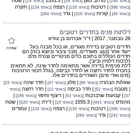
| מרחב מוגן
| 1555.3
| שטח
[באתר 195]
[באתר 26]
[באתר 19]
| רטיבות
| רצפה
| תקרה
[באתר 396]
[באתר 133]
[באתר 124]
| קורות
| גדר
[באתר 45]
[באתר 316]
[באתר 284]
דלתות פנים בחדרים רטובים
26 נובמבר, 2017
|
ד"ר אברהם בן עזרא
חדרים רטובים בדירת מגורים, או בכל מבנה בעל
שמירה
ייעוד אחר [כגון: משרדים, מבני ציבור וכיוצא בזה] הם
חדרים הכוללים בתוכם כלים סניטריים וצנרת מים
(לרבות דלוחין וביוב).
דלת פנימית בדירה אשר מתאימה לחדר שינה, לא תתאים
בהכרח לחדר רחצה או לחדר כביסה, בגלל תנאי הרטיבות
(מים ואדי מים) השוררים בחדרים אלו.
שאלות הבהרה
| סלון
| חדר שינה
[באתר 86]
[באתר 47]
[באתר 23]
| מטבח
| חדר כביסה
| חדר רחצה
[באתר 52]
[באתר 12]
[באתר
| קבועות שרברבות
| ריצוף וחיפוי
|
37]
[באתר 63]
[באתר 195]
מהנדס
| 1555.3
| דירה
| שטח
[באתר 441]
[באתר 19]
[באתר 520]
| רטיבות
| רצפה
| עמודים
[באתר 396]
[באתר 133]
[באתר 124]
| גדר
[באתר 241]
[באתר 284]