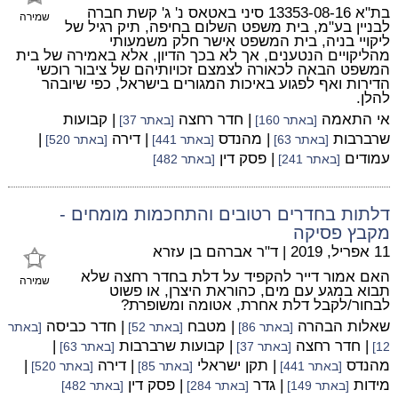
בת"א 13353-08-16 סיני באטאס נ' ג' קשת חברה
שמירה
לבניין בע"מ, בית משפט השלום בחיפה, תיק רגיל של
ליקויי בניה, בית המשפט אישר חלק משמעותי
מהליקויים הנטענים, אך לא בכך הדיון, אלא באמירה של בית
המשפט הבאה לכאורה לצמצם זכויותיהם של ציבור רוכשי
הדירות ואף לפגוע באיכות המגורים בישראל, כפי שיובהר
להלן.
אי התאמה
| חדר רחצה
| קבועות
[באתר 160]
[באתר 37]
שרברבות
| מהנדס
| דירה
|
[באתר 63]
[באתר 441]
[באתר 520]
עמודים
| פסק דין
[באתר 241]
[באתר 482]
דלתות בחדרים רטובים והתחכמות מומחים -
מקבץ פסיקה
11 אפריל, 2019
|
ד"ר אברהם בן עזרא
האם אמור דייר להקפיד על דלת בחדר רחצה שלא
שמירה
תבוא במגע עם מים, כהוראת היצרן, או פשוט
לבחור/לקבל דלת אחרת, אטומה ומשופרת?
שאלות הבהרה
| מטבח
| חדר כביסה
[באתר 86]
[באתר 52]
[באתר
| חדר רחצה
| קבועות שרברבות
|
12]
[באתר 37]
[באתר 63]
מהנדס
| תקן ישראלי
| דירה
|
[באתר 441]
[באתר 85]
[באתר 520]
מידות
| גדר
| פסק דין
[באתר 149]
[באתר 284]
[באתר 482]