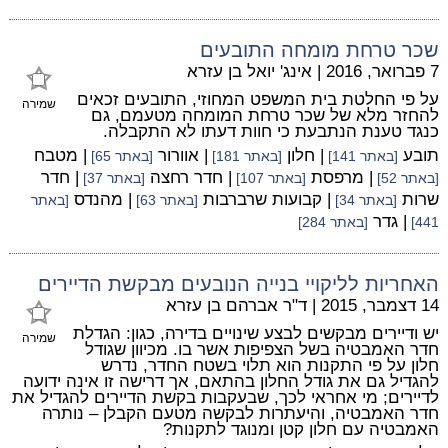
שכר טרחת מומחה התובעים
7 פברואר, 2016
|
אינג' יואל בן עזרא
על פי החלטת בית המשפט המחוזי, התובעים זכאים
שמירה
להחזר מלא של שכר טרחת המומחה מטעמם, גם
כנגד טענת הנתבעת כי חוות דעתו לא התקבלה.
תובע
| חלון
| אוורור
| מטבח
[באתר 141]
[באתר 181]
[באתר 65]
| מרפסת
| חדר רחצה
| חדר
[באתר 52]
[באתר 107]
[באתר 37]
שרות
| קבועות שרברבות
| מהנדס
[באתר 34]
[באתר 63]
[באתר
| גדר
441]
[באתר 284]
האחריות לליקויי בנייה הנובעים מבקשת הדיירים
14 דצמבר, 2015
|
ד"ר אברהם בן עזרא
יש ודיירים מבקשים לבצע שינויים בדירה, כגון: הגדלת
שמירה
חדר האמבטיה בשל הצפיפות אשר בו. מכיוון שגודל
חלון על פי התקנות הוא תלוי בשטח החדר, נדרש
להגדיל גם את גודל החלון בהתאם, אך דרישה זו אינה ידועה
לדיירים; מי אחראי לכך, שבעקבות בקשת הדיירים להגדיל את
חדר האמבטיה, והיעתרות לבקשה מטעם הקבלן – נותרה
האמבטיה עם חלון קטן ומנוגד לתקנות?