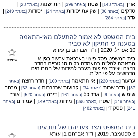
אורך
| שטח
| התיישנות
|
[באתר 148]
[באתר 396]
[באתר 28]
סדקים
| שקיעת יסודות
| יסודות
|
[באתר 88]
[באתר 24]
[באתר 249]
גדר
[באתר 284]
בית המשפט לא אמור להתעלם מאי-התאמה
בטענה כי התיקון לא סביר
10 אפריל, 2020
|
ד"ר אברהם בן עזרא
בית המשפט פסק פיצוי בערכאת ערעור בגין אי
שמירה
התאמה להל"ת בהעמדת כלים סניטריים בחדר
רחצה ויצירת צפיפות מעבר למידות של המרווחים
הדרושים על פי הל"ת.
ערעור
| אי התאמה
| חדר רחצה
[באתר 220]
[באתר 160]
[באתר
| חדר שרות
| קבועות שרברבות
| מרחב
37]
[באתר 34]
[באתר 63]
שימוש
| אדריכל
| דירה
| אורך
[באתר 9]
[באתר 161]
[באתר 520]
| שטח
| מידות
| עמודים
[באתר 148]
[באתר 396]
[באתר 149]
[באתר
| פסק דין
241]
[באתר 482]
בית המשפט מצר צעדיהם של תובעים
3 ספטמבר, 2019
|
ד"ר אברהם בן עזרא