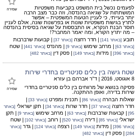
לפעמים נכשל בית המשפט בקביעות משפטיות
שמירה
המושתתות על שגיאה בהנדסה, וזה כבר מצב הרבה
יותר בעייתי, כי לעניין הטעות המשפטית – אפשר
לתרץ בגישות משפטיות שונות או בפרשנות שונה, אולם לעניין
חוסר הבנת הנקרא, או התבססות על שגיאה בסיסית בהנדסה
– מה יתרץ הקורא, ומה יאמר המחבר?!
תובע
| חדר רחצה
| קבועות שרברבות
[באתר 141]
[באתר 37]
| מרחב שימוש
| מהנדס
| שטח
[באתר 63]
[באתר 9]
[באתר 441]
| מידות
| פסק דין
[באתר 396]
[באתר 149]
[באתר 482]
שטח גישה בין כלים סניטריים בחדרי שירות
8 אוגוסט, 2016
|
ד"ר אברהם בן עזרא
פסיקה בנושא של מרווחים בין כלים סניטריים בחדרי
שמירה
שירות בדירה, ואופן ההתקנה.
שאלות הבהרה
| תכנית ומפרט
|
[באתר 86]
[באתר 33]
חדר רחצה
| חדר שרות
| תקן ישראלי
[באתר 37]
[באתר 34]
[באתר
| קבועות שרברבות
| מרחב שימוש
| תקן
95]
[באתר 63]
[באתר 9]
ישראלי
| דירה
| רוחב
| שטח
[באתר 85]
[באתר 520]
[באתר 102]
| מידות
| רצפה
| גדר
[באתר 396]
[באתר 149]
[באתר 124]
[באתר
| פסק דין
284]
[באתר 482]