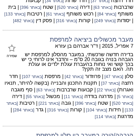
חדר רחצה
| חדר שרות
| קבועות
[באתר 37]
[באתר 34]
שרברבות
| דירה
| שטח
| בית
[באתר 63]
[באתר 520]
[באתר 396]
משותף
| רכוש משותף
| רטיבות
[באתר 84]
[באתר 61]
[באתר 133]
| יסודות
| קורות
| פסק דין
[באתר 249]
[באתר 316]
[באתר 482]
מעבר מכשולים ביציאה למרפסת
7 אפריל, 2015
|
ד"ר אברהם בן עזרא
בדירה חדשה שרכשתי, במעבר מהסלון למרפסת יש
שמירה
הגבהה בנויה בגובה 20 ס"מ – והדבר אינו לרוחי כי יש
בכך קושי ואי נוחות בהעברת עגלת ילדים או עגלת
תה. האם מצב זה תקין?
סלון
| פרוזדור
| מרפסת
| חדר
[באתר 47]
[באתר 42]
[באתר 107]
רחצה
| תקנות התכנון והבנייה (בקשה להיתר, תנאיו
[באתר 37]
ואגרות)
| קבועות שרברבות
| סף מוגבה
[באתר 22]
[באתר 63]
| מדרגה בודדה
| מכשול
| דירה
[באתר 5]
[באתר 11]
[באתר 55]
| שטח
| גובה
| רטיבות
[באתר 520]
[באתר 396]
[באתר 221]
[באתר
| חידות
| קורות
| גדר
|
133]
[באתר 104]
[באתר 316]
[באתר 284]
מדרגות
[באתר 114]
הגבהה/קורה במעבר בין סלון למרפסת