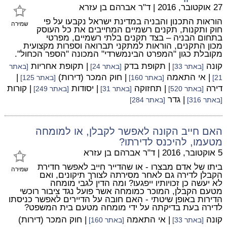
27 אוקטובר, 2016
|
ד"ר אברהם בן עזרא
הוראות התכנון והבניה במדינת ישראל נקבעו על פי
שמירה
חוק ותקנות, תקנים רשמיים המחייבים את כל העוסק
בתחום הבניה – בצד תקנים בלתי רשמיים, מפרטי
מכון התקנים, הוראות למתקני תברואה וספרות מקצועית
מקובלת כגון "המפרט הבינמשרדי" המכונה "הספר הכחול".
קונה
| תקופת בדק
| תקופת אחריות
[באתר 33]
[באתר 24]
[באתר
| אי התאמה
| חוק המכר (דירות)
|
21]
[באתר 160]
[באתר 125]
דירה
| תחזוקה
| יסודות
| קורות
[באתר 520]
[באתר 31]
[באתר 249]
| גדר
[באתר 316]
[באתר 284]
האם חייב הקונה לאפשר לקבלן, או למומחה
מטעמו, להיכנס לדירתו?
5 אוקטובר, 2016
|
ד"ר אברהם בן עזרא
ביתו של אדם מבצרו - או שהדייר חייב לאפשר חדירת
שמירה
הקבלן לדירה גם לאחר מסירתה לצורך תיקונים, ואם
לא יעשה כן זכויותיו ייפגעו? ומה הדין לגבי מומחה
מטעם הקבלן, המוכר כמומחה אשר פועל נגד ציבור רוכשי
הדירות באופן שיטתי - האם חובה על הדיירים לאפשר כניסתו
לדירה בעת בדיקתה על ידי מומחה מטעם בית המשפט?
קונה
| אי התאמה
| חוק המכר (דירות)
[באתר 33]
[באתר 160]