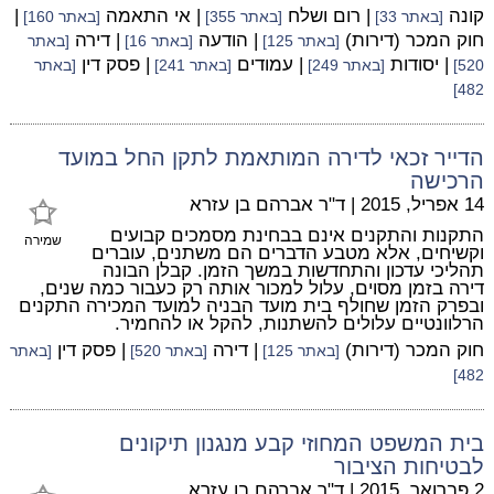
קונה
| רום ושלח
| אי התאמה
|
[באתר 33]
[באתר 355]
[באתר 160]
חוק המכר (דירות)
| הודעה
| דירה
[באתר 125]
[באתר 16]
[באתר
| יסודות
| עמודים
| פסק דין
520]
[באתר 249]
[באתר 241]
[באתר
482]
הדייר זכאי לדירה המותאמת לתקן החל במועד
הרכישה
14 אפריל, 2015
|
ד"ר אברהם בן עזרא
התקנות והתקנים אינם בבחינת מסמכים קבועים
שמירה
וקשיחים, אלא מטבע הדברים הם משתנים, עוברים
תהליכי עדכון והתחדשות במשך הזמן. קבלן הבונה
דירה בזמן מסוים, עלול למכור אותה רק כעבור כמה שנים,
ובפרק הזמן שחולף בית מועד הבניה למועד המכירה התקנים
הרלוונטיים עלולים להשתנות, להקל או להחמיר.
חוק המכר (דירות)
| דירה
| פסק דין
[באתר 125]
[באתר 520]
[באתר
482]
בית המשפט המחוזי קבע מנגנון תיקונים
לבטיחות הציבור
2 פברואר, 2015
|
ד"ר אברהם בן עזרא