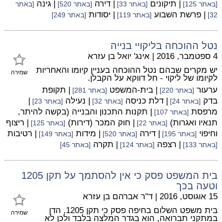
| תיקונים
| דירה
| גינה
[באתר 125]
[באתר 33]
[באתר 520]
[באתר
| פרשת השבוע
| יסודות
32]
[באתר 119]
[באתר 249]
נטל ההוכחה בליקויי בנייה
4 ספטמבר, 2016
|
אינג' יואל בן עזרא
יש מקרים שבהם נטל ההוכחה בעניין קיומו והאחריות
שמירה
לקיומו של ליקוי - חל דווקא על הקבלן.
ערעור
| בית-המשפט
| תקופת
[באתר 220]
[באתר 281]
בדק
| דלת כניסה
| נעילה
|
[באתר 24]
[באתר 32]
[באתר 23]
מרפסת
| תקנות התכנון והבנייה (בקשה להיתר,
[באתר 107]
תנאיו ואגרות)
| חוק המכר (דירות)
| ריצוף
[באתר 22]
[באתר 125]
וחיפוי
| דירה
| מידות
| רטיבות
[באתר 195]
[באתר 520]
[באתר 149]
| רצפה
| תקרה
[באתר 133]
[באתר 124]
[באתר 45]
בית המשפט פסק כי אין להסתמך על תקן 1205
וטעה בכך
15 אוגוסט, 2016
|
ד"ר אברהם בן עזרא
בית משפט השלום בחיפה פסק כי תקן 1205, הדן
שמירה
במתקני תברואה, הוא בגדר המלצה בלבד ולכן לא