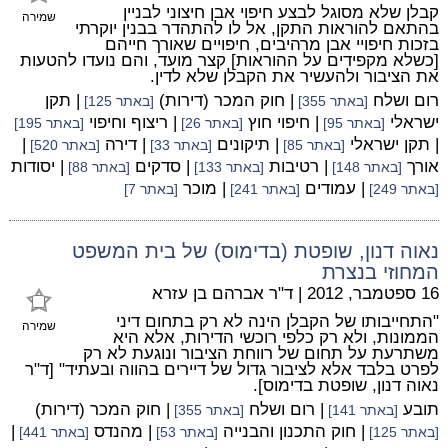
קבלן שלא מסוגל לבצע חיפוי אבן חיצוני לבניין
שמירה
בהתאם להוראות התקן, אל לו להתהדר בבנין יוקרתי
בזכות חיפויי אבן מרהיבים, חיפויים שאורך חייהם
[כשלא מקפידים על ההוראות] קצר מועד, והם נועדו להטעות
את הציבור ולהעשיר את הקבלן שלא לדין.
רום ושלח
| חוק המכר (דירות)
| תקן
[באתר 355]
[באתר 125]
ישראלי
| חיפוי חוץ
| ריצוף וחיפוי
[באתר 95]
[באתר 26]
[באתר 195]
| תקן ישראלי
| תיקונים
| דירה
|
[באתר 85]
[באתר 33]
[באתר 520]
אורך
| רטיבות
| סדקים
| יסודות
[באתר 148]
[באתר 133]
[באתר 88]
| עמודים
| מוכר
[באתר 249]
[באתר 241]
[באתר 7]
נאוה דנון, שופטת (בדימוס) של בית המשפט
המחוזי בנצרת
16 ספטמבר, 2012
|
ד"ר אברהם בן עזרא
"התחייבותו של הקבלן הינה לא רק בתחום דיני
שמירה
הממונות, ולא רק כלפי רוכשי הדירות, אלא היא
משתרעת על תחום של רווחת הציבור ונוגעת לא רק
לפרט בלבד אלא לציבור גדול של דיירים בהווה ובעתיד" [ד"ר
נאוה דנון, שופטת בדימוס].
תובע
| רום ושלח
| חוק המכר (דירות)
[באתר 141]
[באתר 355]
| חוק התכנון והבנייה
| מהנדס
|
[באתר 125]
[באתר 53]
[באתר 441]