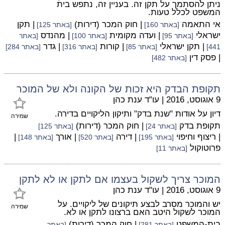
ניתן להסתמך על תקן זה. בעניין זה, נתפש בית
המשפט לכלל טעות.
אי התאמה
| חוק המכר (דירות)
| תקן
[באתר 160]
[באתר 125]
ישראלי
| ועדה מקומית
| מהנדס
[באתר 95]
[באתר 100]
[באתר
| תקן ישראלי
| קורות
| גדר
441]
[באתר 85]
[באתר 316]
[באתר 284]
| פסק דין
[באתר 482]
תקופת הבדק היא זכות של הקונה ולא של המוכר
9 אוגוסט, 2016
|
עו"ד ענת כהן
דיון על אודות "שנת בדק" ותיקון הליקויים בדירה.
שמירה
תקופת בדק
| חוק המכר (דירות)
[באתר 24]
[באתר 125]
| ריצוף וחיפוי
| דירה
| אורך
|
[באתר 195]
[באתר 520]
[באתר 148]
פרוטוקול
[באתר 11]
המוכר צריך לשקול בעצמו אם לתקן או לא לתקן
9 אוגוסט, 2016
|
עו"ד ענת כהן
יש והמוכר מסרב לבצע תיקונים של ליקויים. על
שמירה
המוכר לשקול היטב האם ברצונו לתקן או לא.
בית-המשפט
| חוק המכר (דירות)
[באתר 281]
[באתר