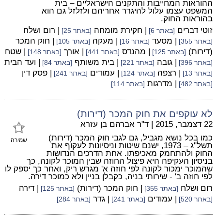
ההוראות המחייבות והתקנים הישראליים – בית
המשפט עצמו עלול להיגרר אחריהם ולזלזל גם הוא
בהוראות החוק.
זוטי דברים
| חקירת מומחה
| רום ושלח
[באתר 6]
[באתר 25]
| מסעד
| מעקה
| חוק המכר
[באתר 355]
[באתר 16]
[באתר 105]
(דירות)
| מהנדס
| אורך
| שטח
[באתר 125]
[באתר 441]
[באתר 148]
| גובה
| בית משותף
| ועד הבית
[באתר 396]
[באתר 221]
[באתר 84]
| רצפה
| עמודים
| פסק דין
[באתר 13]
[באתר 124]
[באתר 241]
| מדרגות
[באתר 482]
[באתר 114]
לא עוקפים את חוק המכר (דירות)
22 דצמבר, 2015
|
ד"ר אברהם בן עזרא
כמו בכל נושא מגביל, גם לגבי חוק המכר (דירות)
שמירה
תשל"ג – 1973, ישנם שיטות וניסיונות לעקוף את
החוק ולהתחמק מאכיפתו. אחת הדרכים הנדושות
בניסיון העקיפה היא פיצול החוזה שבין המוכר לקונה, כך
שהמוכר ימכור לקונה לפי חוזה א' מגרש ריק, ואחר כך יספק לו
לפי חוזה ב' - שירותי בניה, כקבלן בניין ולא כמוכר דירה.
רום ושלח
| חוק המכר (דירות)
| דירה
[באתר 355]
[באתר 125]
| עמודים
| גדר
[באתר 520]
[באתר 241]
[באתר 284]