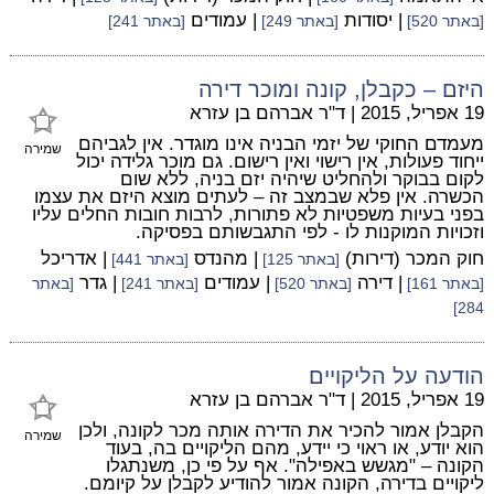
| יסודות
| עמודים
[באתר 520]
[באתר 249]
[באתר 241]
היזם – כקבלן, קונה ומוכר דירה
19 אפריל, 2015
|
ד"ר אברהם בן עזרא
מעמדם החוקי של יזמי הבניה אינו מוגדר. אין לגביהם
שמירה
ייחוד פעולות, אין רישוי ואין רישום. גם מוכר גלידה יכול
לקום בבוקר ולהחליט שיהיה יזם בניה, ללא שום
הכשרה. אין פלא שבמצב זה – לעתים מוצא היזם את עצמו
בפני בעיות משפטיות לא פתורות, לרבות חובות החלים עליו
וזכויות המוקנות לו - לפי התגבשותם בפסיקה.
חוק המכר (דירות)
| מהנדס
| אדריכל
[באתר 125]
[באתר 441]
| דירה
| עמודים
| גדר
[באתר 161]
[באתר 520]
[באתר 241]
[באתר
284]
הודעה על הליקויים
19 אפריל, 2015
|
ד"ר אברהם בן עזרא
הקבלן אמור להכיר את הדירה אותה מכר לקונה, ולכן
שמירה
הוא יודע, או ראוי כי יידע, מהם הליקויים בה, בעוד
הקונה – "מגשש באפילה". אף על פי כן, משנתגלו
ליקויים בדירה, הקונה אמור להודיע לקבלן על קיומם.