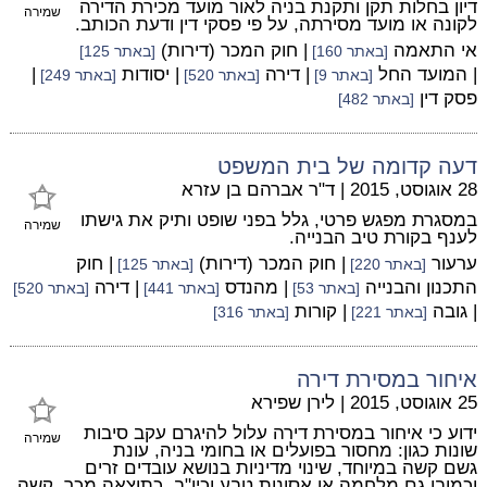
דיון בחלות תקן ותקנת בניה לאור מועד מכירת הדירה
שמירה
לקונה או מועד מסירתה, על פי פסקי דין ודעת הכותב.
אי התאמה
| חוק המכר (דירות)
[באתר 160]
[באתר 125]
| המועד החל
| דירה
| יסודות
|
[באתר 9]
[באתר 520]
[באתר 249]
פסק דין
[באתר 482]
דעה קדומה של בית המשפט
28 אוגוסט, 2015
|
ד"ר אברהם בן עזרא
במסגרת מפגש פרטי, גלל בפני שופט ותיק את גישתו
שמירה
לענף בקורת טיב הבנייה.
ערעור
| חוק המכר (דירות)
| חוק
[באתר 220]
[באתר 125]
התכנון והבנייה
| מהנדס
| דירה
[באתר 53]
[באתר 441]
[באתר 520]
| גובה
| קורות
[באתר 221]
[באתר 316]
איחור במסירת דירה
25 אוגוסט, 2015
|
לירן שפירא
ידוע כי איחור במסירת דירה עלול להיגרם עקב סיבות
שמירה
שונות כגון: מחסור בפועלים או בחומי בניה, עונת
גשם קשה במיוחד, שינוי מדיניות בנושא עובדים זרים
וכמובן גם מלחמה או אסונות טבע וכיו"ב. כתוצאה מכך, קשה