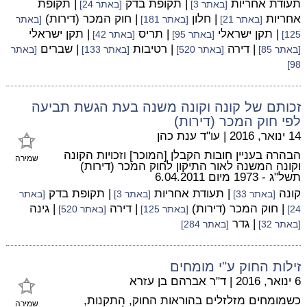
תעודת אחריות
| תקופת בדק
| תקופת
[באתר 3]
[באתר 24]
אחריות
| חלון
| חוק המכר (דירות)
[באתר 21]
[באתר 181]
[באתר
| תקן ישראלי
| תריס
| תקן ישראלי
125]
[באתר 95]
[באתר 42]
| דירה
| רטיבות
| שברים
[באתר 85]
[באתר 520]
[באתר 133]
[באתר
98]
זכותם של קונה וקונה משנה בעת הגשת תביעה
לפי חוק המכר (דירות)
14 ינואר, 2016
|
עו"ד ענת כהן
הבהרה בעניין חובות הקבלן [המוכר] וזכויות הקונה
שמירה
וקונה המשנה לאור התיקון לחוק המכר (דירות)
תשל"ג - 1973 מיום 6.04.2011
קונה
| תעודת אחריות
| תקופת בדק
[באתר 33]
[באתר 3]
[באתר
| חוק המכר (דירות)
| דירה
| גינה
24]
[באתר 125]
[באתר 520]
| גדר
[באתר 32]
[באתר 284]
זילות החוק ע"י מומחים
6 ינואר, 2016
|
ד"ר אברהם בן עזרא
כשמומחים מזלזלים בהוראות החוק, התקנות,
שמירה