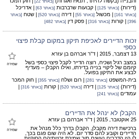
והבנייה (בקשה להיתר, תנאיו ואגרות)
| חוק המכר
[באתר 22]
(דירות)
| קבועות שרברבות
| אדריכל
[באתר 125]
[באתר 63]
| מכשול
| דירה
| שטח
[באתר 161]
[באתר 55]
[באתר 520]
[באתר
| קורות
| פסק דין
396]
[באתר 316]
[באתר 482]
זכות הדיירים לאכיפת תיקון במקום קבלת פיצוי
כספי
13 דצמבר, 2015
|
ד"ר אברהם בן עזרא
במצב רגיל ושכיח, רוצה הדייר לקבל פיצוי כספי בשל
שמירה
קיומם של ליקויי בנייה בדירתו, ואילו הקבלן – מעדיף
לבצע את התיקון בפועל.
בית-המשפט
| רום ושלח
| חוק המכר
[באתר 281]
[באתר 355]
(דירות)
| דירה
| קורות
|
[באתר 125]
[באתר 520]
[באתר 316]
עמודים
[באתר 241]
הקבלן לא ינהל את הדיירים
25 אוקטובר, 2015
|
ד"ר אברהם בן עזרא
ברכישת דירה מקבלן, הקבלן בדרך כלל מנהל את
שמירה
הדיירים וקובע להם סדר יום. לא היה שום פגם בכך,
לו היו הדברים נעשים תוך שמירת זכויותיהם החוקיות