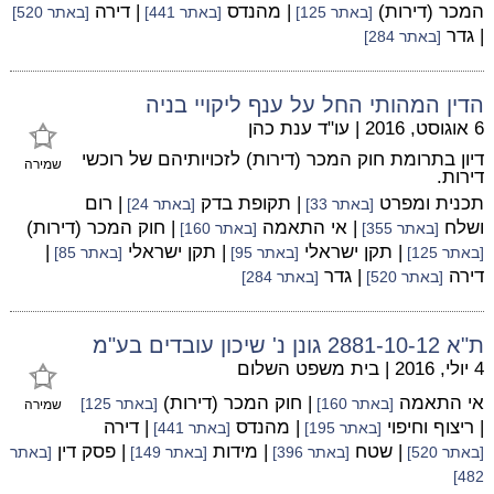
המכר (דירות)
| מהנדס
| דירה
[באתר 125]
[באתר 441]
[באתר 520]
| גדר
[באתר 284]
הדין המהותי החל על ענף ליקויי בניה
6 אוגוסט, 2016
|
עו"ד ענת כהן
דיון בתרומת חוק המכר (דירות) לזכויותיהם של רוכשי
שמירה
דירות.
תכנית ומפרט
| תקופת בדק
| רום
[באתר 33]
[באתר 24]
ושלח
| אי התאמה
| חוק המכר (דירות)
[באתר 355]
[באתר 160]
| תקן ישראלי
| תקן ישראלי
|
[באתר 125]
[באתר 95]
[באתר 85]
דירה
| גדר
[באתר 520]
[באתר 284]
ת"א 2881-10-12 גונן נ' שיכון עובדים בע"מ
4 יולי, 2016
|
בית משפט השלום
אי התאמה
| חוק המכר (דירות)
[באתר 160]
[באתר 125]
שמירה
| ריצוף וחיפוי
| מהנדס
| דירה
[באתר 195]
[באתר 441]
| שטח
| מידות
| פסק דין
[באתר 520]
[באתר 396]
[באתר 149]
[באתר
482]