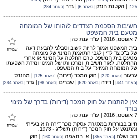
| הקטנת הנזק
| גדר
125]
[באתר 6]
[באתר 284]
חשיבות הסכמת הצדדים לזהותו של המומחה
מטעם בית המשפט
7 אוגוסט, 2016
|
עו"ד ענת כהן
בית המשפט אמור להיות קשוב וסבלני להבעת דעה
שמירה
של ב"כ צד לדיון לגבי התאמת המינוי של מומחה
מטעם בית המשפט טרם החלטה על המינוי או אחרי
ההחלטה, לאור חשיבותו ומרכזיותו של המינוי ומידת השפעתו
של המומחה המיועד על בית המשפט.
ערעור
| חוק המכר (דירות)
| מהנדס
[באתר 220]
[באתר 125]
| דירה
| שברים
| גדר
[באתר 441]
[באתר 520]
[באתר 98]
[באתר 284]
אין להתנות על חוק המכר (דירות) בדרך של מינוי
בורר
7 אוגוסט, 2016
|
עו"ד ענת כהן
חיוב בבוררות במסגרת עסקת מכר דירה הוא בעייתי
שמירה
ומתנגש על חוק המכר (דירות) תשל"ג - 1973.
רום ושלח
| אי התאמה
| חוק
[באתר 355]
[באתר 160]