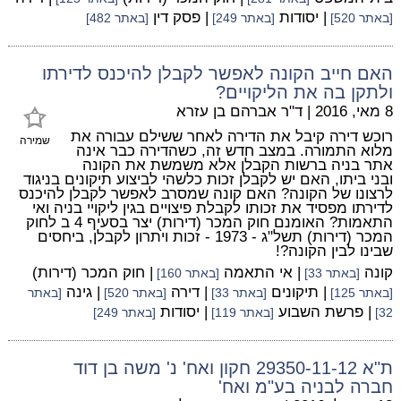
| יסודות
| פסק דין
[באתר 520]
[באתר 249]
[באתר 482]
האם חייב הקונה לאפשר לקבלן להיכנס לדירתו
ולתקן בה את הליקויים?
8 מאי, 2016
|
ד"ר אברהם בן עזרא
רוכש דירה קיבל את הדירה לאחר ששילם עבורה את
שמירה
מלוא התמורה. במצב חדש זה, כשהדירה כבר אינה
אתר בניה ברשות הקבלן אלא משמשת את הקונה
ובני ביתו, האם יש לקבלן זכות כלשהי לביצוע תיקונים בניגוד
לרצונו של הקונה? האם קונה שמסרב לאפשר לקבלן להיכנס
לדירתו מפסיד את זכותו לקבלת פיצויים בגין ליקויי בניה ואי
התאמות? האומנם חוק המכר (דירות) יצר בסעיף 4 ב לחוק
המכר (דירות) תשל"ג - 1973 - זכות ויתרון לקבלן, ביחסים
שבינו לבין הקונה?!
קונה
| אי התאמה
| חוק המכר (דירות)
[באתר 33]
[באתר 160]
| תיקונים
| דירה
| גינה
[באתר 125]
[באתר 33]
[באתר 520]
[באתר
| פרשת השבוע
| יסודות
32]
[באתר 119]
[באתר 249]
ת"א 29350-11-12 חקון ואח' נ' משה בן דוד
חברה לבניה בע"מ ואח'