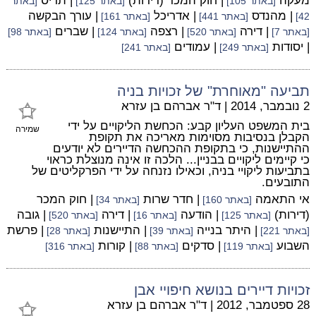
מעקה
| חוק המכר (דירות)
| תריס
[באתר 105]
[באתר 125]
[באתר
| מהנדס
| אדריכל
| עורך הבקשה
42]
[באתר 441]
[באתר 161]
| דירה
| רצפה
| שברים
[באתר 7]
[באתר 520]
[באתר 124]
[באתר 98]
| יסודות
| עמודים
[באתר 249]
[באתר 241]
תביעה "מאוחרת" של זכויות בניה
2 נובמבר, 2014
|
ד"ר אברהם בן עזרא
בית המשפט העליון קבע: הכחשת הליקויים על ידי
שמירה
הקבלן בנסיבות מסוימות מאריכה את תקופת
ההתיישנות, כי בתקופת ההכחשה הדיירים לא יודעים
כי קיימים ליקויים בבניין... הלכה זו אינה מנוצלת כראוי
בתביעות ליקויי בניה, וכאילו נזנחה על ידי הפרקליטים של
התובעים.
אי התאמה
| חדר שרות
| חוק המכר
[באתר 160]
[באתר 34]
(דירות)
| הודעה
| דירה
| גובה
[באתר 125]
[באתר 16]
[באתר 520]
| היתר בנייה
| התיישנות
| פרשת
[באתר 221]
[באתר 39]
[באתר 28]
השבוע
| סדקים
| קורות
[באתר 119]
[באתר 88]
[באתר 316]
זכויות דיירים בנושא חיפויי אבן
28 ספטמבר, 2012
|
ד"ר אברהם בן עזרא