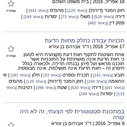
18 אפריל, 2016
|
בית משפט השלום
חוק המכר (דירות)
| מהנדס
|
[באתר 125]
[באתר 441]
שמירה
דירה
| משלי
| יסודות
|
[באתר 520]
[באתר 73]
[באתר 249]
פסק דין
[באתר 482]
תכניות עבודה כחלק מחוות הדעת
17 אפריל, 2016
|
ד"ר אברהם בן עזרא
אחת השיטות לתקוף חוות דעת מקצועית היא לטעון
שמירה
כי חוות הדעת אינה מושתתת על התוכניות אשר
תוכננו מראש ועל פיהן נבנתה הדירה, ולכאורה בגלל
חיסרון זה – חוות הדעת אינה מושלמת, אינה מבוססת.
תובע
| תכנית ומפרט
| חלון
| אי
[באתר 141]
[באתר 33]
[באתר 181]
התאמה
| חוק המכר (דירות)
| מהנדס
[באתר 160]
[באתר 125]
| דירה
| שטח
| רטיבות
[באתר 441]
[באתר 520]
[באתר 396]
[באתר
| יסודות
133]
[באתר 249]
במתכונת סטטוטורית לפי הצעתי, זה לא היה
קורה
8 אפריל, 2016
|
ד"ר אברהם בן עזרא