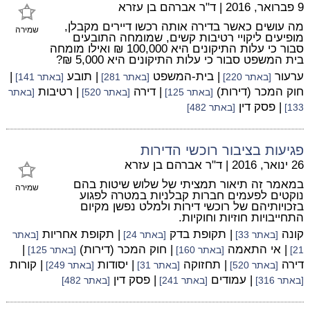
9 פברואר, 2016
|
ד"ר אברהם בן עזרא
מה עושים כאשר בדירה אותה רכשו דיירים מקבלן,
שמירה
מופיעים ליקויי רטיבות קשים, שמומחה התובעים
סבור כי עלות התיקונים היא 100,000 ₪ ואילו מומחה
בית המשפט סבור כי עלות התיקונים היא 5,000 ₪?
ערעור
| בית-המשפט
| תובע
|
[באתר 220]
[באתר 281]
[באתר 141]
חוק המכר (דירות)
| דירה
| רטיבות
[באתר 125]
[באתר 520]
[באתר
| פסק דין
133]
[באתר 482]
פגיעות בציבור רוכשי הדירות
26 ינואר, 2016
|
ד"ר אברהם בן עזרא
במאמר זה תיאור תמציתי של שלוש שיטות בהם
שמירה
נוקטים לפעמים חברות קבלניות במטרה לפגוע
בזכויותיהם של רוכשי דירות ולמלט נפשן מקיום
התחייבויות חוזיות וחוקיות.
קונה
| תקופת בדק
| תקופת אחריות
[באתר 33]
[באתר 24]
[באתר
| אי התאמה
| חוק המכר (דירות)
|
21]
[באתר 160]
[באתר 125]
דירה
| תחזוקה
| יסודות
| קורות
[באתר 520]
[באתר 31]
[באתר 249]
| עמודים
| פסק דין
[באתר 316]
[באתר 241]
[באתר 482]