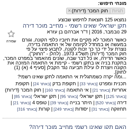
מונחי חיפוש:
תגיות |
חוק המכר (דירות)
×
נמצאו 125 תוצאות לחיפוש שבוצע
תקן ישראלי שאינו רשמי - מחייב מוכר דירה
29 נובמבר, 2016
|
ד"ר אברהם בן עזרא
כאשר המוכר לא מקיים את חיוביו כלפי הקונה, וגורם
שמירה
במעשה או במחדל לקיומה של אי התאמה בדירה,
נוצרת על ידי כך כך זכות לקונה, לתבוע פיצוי על פי
חוק המכר (דירות) תשל"ג 1973. (להלן - "החוק").
כאשר הדירה, או כל דבר שבה, שונים מהאמור במפרט המכר,
בתקנת בניה או בתקן רשמי - קיימת אי התאמה המזכה את
הקונה ויוצרת לו עילת תביעה נגד הקבלן [סעיף 4 (א) (1)
לחוק].
...ומה יקרה כשמתגלית אי התאמה לתקן שאינו רשמי?
תכנית ומפרט
| תקופת בדק
| תקופת
[באתר 33]
[באתר 24]
אחריות
| אי התאמה
| חוק המכר (דירות)
[באתר 21]
[באתר 160]
| תקן ישראלי
| תקן ישראלי
|
[באתר 125]
[באתר 95]
[באתר 85]
דירה
| היתר בנייה
| טופס 4
|
[באתר 520]
[באתר 39]
[באתר 21]
תחזוקה
| יסודות
| קורות
[באתר 31]
[באתר 249]
[באתר 316]
האם תקן שאינו רשמי מחייב מוכר דירה?