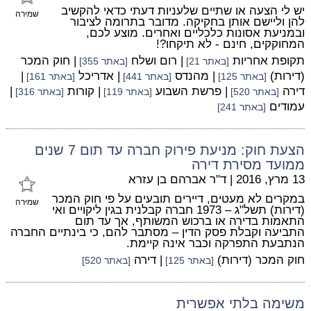
יש לי הצעה או שתיים שלעניות דעתי כדאי להקשיב
שמירה
להן וליישם אותן בחקיקה. מדובר בתרומה לציבור
ובמניעת אסונות כלכליים ואחרים. מוצע לכם,
המחוקקים, חינם - לא תיקחו?!
תקופת אחריות
| רום ושלח
| חוק המכר
[באתר 21]
[באתר 355]
(דירות)
| מהנדס
| אדריכל
|
[באתר 125]
[באתר 441]
[באתר 161]
דירה
| פרשת השבוע
| קורות
|
[באתר 520]
[באתר 119]
[באתר 316]
עמודים
[באתר 241]
הצעת חוק: מניעת פירוק חברה עד תום 7 שנים
ממועד מסירת דירה
13 מרץ, 2016
|
ד"ר אברהם בן עזרא
במקרים לא מעטים, דיירים תובעים על פי חוק המכר
שמירה
(דירות) תשל"ג – 1973 חברה קבלנית בגין ליקויים ואי
התאמות בדירה או ברכוש המשותף, אך עד תום
התביעה וקבלת פסק הדין – מסתבר להם, כי בינתיים החברה
הנתבעת התפרקה וכבר אינה קיימת.
חוק המכר (דירות)
| דירה
[באתר 125]
[באתר 520]
משימה בלתי אפשרית