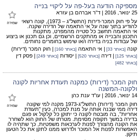
מספיקה הודעה בעל-פה על ליקויי בנייה
25 ינואר, 2016
|
ד"ר אברהם בן עזרא
על פי חוק המכר-דירות (התשל"ג – 1973), קונה רשאי
שמירה
להודיע בתוך שנה על אי התאמה של הדירה שקנה.
אי התאמה תחשב כל סטייה מהמפרט, מתקנות
התכנון והבנייה או מהתקנים הרשמיים, וכן גם תכנון או ביצוע
של עבודות בניה בדירה ו/או שימוש בחומרים נחותים.
קונה
| אי התאמה
| חוק המכר (דירות)
[באתר 33]
[באתר 160]
| דירה
| יסודות
| פסק דין
[באתר 125]
[באתר 520]
[באתר 249]
[באתר 482]
חוק המכר (דירות) כמקנה תעודת אחריות לקונה
ולקונה-המשנה
14 ינואר, 2016
|
עו"ד ענת כהן
חוק המכר (דירות) התשל"ג-1973 מקנה למי שקונה
שמירה
דירה ממי שבנה אותה על מנת למכרה, כעין "תעודת
אחריות", בה מובטח לקונה כי יתוקן כל קלקול או פגם
בדירה במשך תקופה מסוימת. מטרתו של החוק הוא לשחרר
את הקונה מהצורך לפנות לערכאות משפטיות, כך שתהיה לו
האפשרות לפנות אל המוכר ולדרוש ממנו לתקן את כל הטעון
תיקון.