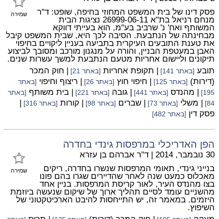
פסק דינו של בית המשפט המחוזי בחיפה, שופט: ד"ר
שמירה
מנחם רניאל בת"א 26999-06-11 נציגות הבית
המשותף ואח' נ' שרביב בע"מ, הוא בעייתי דווקא
מבחינתה של הנתבעת. הסיבה לכך היא, שבית המשפט קיבל
את טענת התובעים העיקרית בתביעה בעניין ליקויים בחיפוי
האבן במעטפת הבניין, והורה על מנגנון מורכב ומסובך לביצוע
תיקונים וליישום אחריות מטעם הנתבעת למשך עשרות שנים.
תובע
| תקופת אחריות
| חוק המכר
[באתר 141]
[באתר 21]
(דירות)
| חיפוי חוץ
| ריצוף וחיפוי
[באתר 125]
[באתר 26]
[באתר
| מהנדס
| גובה
| בית משותף
195]
[באתר 441]
[באתר 221]
[באתר
| משלי
| שברים
| קורות
|
84]
[באתר 73]
[באתר 98]
[באתר 316]
פסק דין
[באתר 482]
הפן האדריכלי במרפסות גינדי בחדרה
30 נובמבר, 2014
|
ד"ר אברהם בן עזרא
בנייני גינדי, תאומי המרפסות שנשרו בחדרה, ריקים
שמירה
מאכלוס כמעט שנה לאחר שהדיירים שגרו בהם פונו
בצו מהנדס העיר, לאור קריסת המרפסות. בניין אחד
מהשניים עומד לסיים תהליך ארוך של שיקום שנעשה ביוזמת
היזמים. במאמר זה, יש התייחסות להיבט הארכיטקטוני של
השיפוץ.