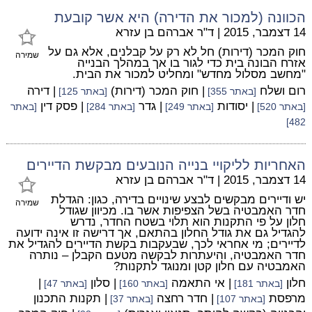
הכוונה (למכור את הדירה) היא אשר קובעת
14 דצמבר, 2015
|
ד"ר אברהם בן עזרא
חוק המכר (דירות) חל לא רק על קבלנים, אלא גם על
שמירה
אזרח הבונה בית כדי לגור בו אך במהלך הבנייה
"מחשב מסלול מחדש" ומחליט למכור את הבית.
רום ושלח
| חוק המכר (דירות)
| דירה
[באתר 355]
[באתר 125]
| יסודות
| גדר
| פסק דין
[באתר 520]
[באתר 249]
[באתר 284]
[באתר
482]
האחריות לליקויי בנייה הנובעים מבקשת הדיירים
14 דצמבר, 2015
|
ד"ר אברהם בן עזרא
יש ודיירים מבקשים לבצע שינויים בדירה, כגון: הגדלת
שמירה
חדר האמבטיה בשל הצפיפות אשר בו. מכיוון שגודל
חלון על פי התקנות הוא תלוי בשטח החדר, נדרש
להגדיל גם את גודל החלון בהתאם, אך דרישה זו אינה ידועה
לדיירים; מי אחראי לכך, שבעקבות בקשת הדיירים להגדיל את
חדר האמבטיה, והיעתרות לבקשה מטעם הקבלן – נותרה
האמבטיה עם חלון קטן ומנוגד לתקנות?
חלון
| אי התאמה
| סלון
|
[באתר 181]
[באתר 160]
[באתר 47]
מרפסת
| חדר רחצה
| תקנות התכנון
[באתר 107]
[באתר 37]