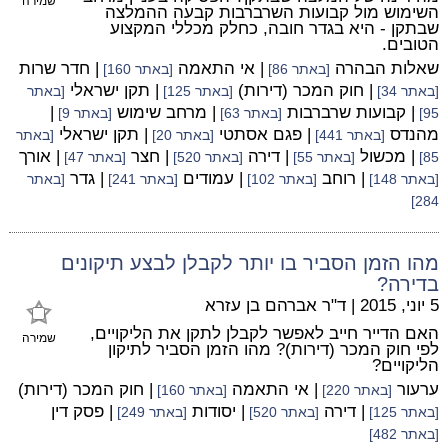
שמירה
השימוש מול קבועות השרברבות קבעה ההמלצה
שבתקן - היא בגדר חובה, כחלק מכללי המקצוע
הטובים.
שאלות הבהרה
| אי התאמה
| חדר שרות
[באתר 86]
[באתר 160]
| חוק המכר (דירות)
| תקן ישראלי
[באתר 34]
[באתר 125]
[באתר
| קבועות שרברבות
| מרחב שימוש
|
95]
[באתר 63]
[באתר 9]
מהנדס
| פגם אסתטי
| תקן ישראלי
[באתר 441]
[באתר 20]
[באתר
| מכשול
| דירה
| חצר
| אורך
85]
[באתר 55]
[באתר 520]
[באתר 47]
| רוחב
| עמודים
| גדר
[באתר 148]
[באתר 102]
[באתר 241]
[באתר
284]
מהו הזמן הסביר בו יותר לקבלן לבצע תיקונים
בדירה?
5 יוני, 2015
|
ד"ר אברהם בן עזרא
האם הדייר חייב לאפשר לקבלן לתקן את הליקויים,
שמירה
לפי חוק המכר (דירות)? מהו הזמן הסביר לתיקון
הליקויים?
ערעור
| אי התאמה
| חוק המכר (דירות)
[באתר 220]
[באתר 160]
| דירה
| יסודות
| פסק דין
[באתר 125]
[באתר 520]
[באתר 249]
[באתר 482]