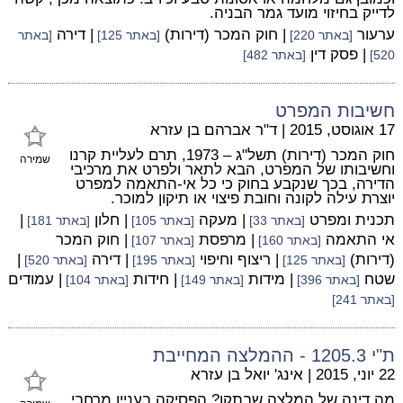
לדייק בחיזוי מועד גמר הבניה.
ערעור
| חוק המכר (דירות)
| דירה
[באתר 220]
[באתר 125]
[באתר
| פסק דין
520]
[באתר 482]
חשיבות המפרט
17 אוגוסט, 2015
|
ד"ר אברהם בן עזרא
חוק המכר (דירות) תשל"ג – 1973, תרם לעליית קרנו
שמירה
וחשיבותו של המפרט, הבא לתאר ולפרט את מרכיבי
הדירה, בכך שנקבע בחוק כי כל אי-התאמה למפרט
יוצרת עילה לקונה וחובת פיצוי או תיקון למוכר.
תכנית ומפרט
| מעקה
| חלון
|
[באתר 33]
[באתר 105]
[באתר 181]
אי התאמה
| מרפסת
| חוק המכר
[באתר 160]
[באתר 107]
(דירות)
| ריצוף וחיפוי
| דירה
|
[באתר 125]
[באתר 195]
[באתר 520]
שטח
| מידות
| חידות
| עמודים
[באתר 396]
[באתר 149]
[באתר 104]
[באתר 241]
ת"י 1205.3 - ההמלצה המחייבת
22 יוני, 2015
|
אינג' יואל בן עזרא
מה דינה של המלצה שבתקן? הפסיקה בעניין מרחבי