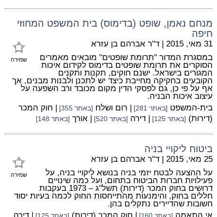
מנחם נאמן, שופט (בדימוס) בית המשפט המחוזי
חיפה
31 מאי, 2015
|
ד"ר אברהם בן עזרא
במסגרת המדור "תרומת שופטים" מובאים מאמרים
שמירה
הסוקרים את תרומת שופטים בדימוס לקידום איכות
המגורים בישראל. ישנם חוקים, תקנות ותקנים
הקובעים בחקיקה מחייבת כיצד יש לתכנן ולבנות מבנים, אך
אף על פי כן, גם לפסקי הדין מקום מכובד ורב השפעה על
עיצוב איכות הבניה.
בית-המשפט
| רום ושלח
| חוק המכר
[באתר 281]
[באתר 355]
(דירות)
| דירה
| אורך
[באתר 125]
[באתר 520]
[באתר 148]
ביטוח ליקויי בניה
25 מאי, 2015
|
ד"ר אברהם בן עזרא
על ההצעה לבטח יזמי בניה בנושא ליקויי בניה, על
שמירה
פעילויות חברות הביטוח בתחום, ועל כמה שינויים
דרושים בחוק המכר (דירות) תשל"ג – 1973 בעקבות
חללים בחוק, והימנעות מהתייחסות החוק לכמה בעיות יסוד
חשובות שהדיירים נתקלים בהן.
אי התאמה
| חוק המכר (דירות)
| דירה
[באתר 160]
[באתר 125]