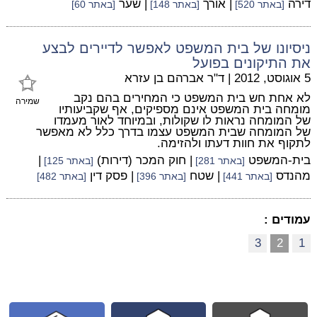
דירה
| אורך
| שער
[באתר 520]
[באתר 148]
[באתר 60]
ניסיונו של בית המשפט לאפשר לדיירים לבצע
את התיקונים בפועל
5 אוגוסט, 2012
|
ד"ר אברהם בן עזרא
לא אחת חש בית המשפט כי המחירים בהם נקב
שמירה
מומחה בית המשפט אינם מספיקים, אף שקביעותיו
של המומחה נראות לו שקולות, ובמיוחד לאור מעמדו
של המומחה שבית המשפט עצמו בדרך כלל לא מאפשר
לתקוף את חוות דעתו ולהזימה.
בית-המשפט
| חוק המכר (דירות)
|
[באתר 281]
[באתר 125]
מהנדס
| שטח
| פסק דין
[באתר 441]
[באתר 396]
[באתר 482]
עמודים :
3
2
1