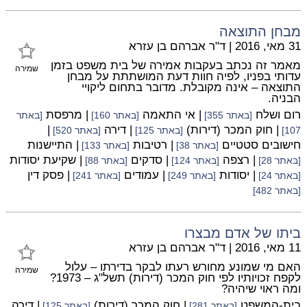
מבחן התוצאה
31 מאי, 2016
|
ד"ר אברהם בן עזרא
מאמר זה נכתב בעקבות אמירה של בית משפט בזמן
שמירה
עדותי בפניו, לפיה חוות דעת המושתתת על מבחן
התוצאה – אינה מקובלת. מדובר בתחום ליקויי
הבניה.
רום ושלח
| אי התאמה
| מרפסת
[באתר 355]
[באתר 160]
[באתר
| חוק המכר (דירות)
| דירה
|
107]
[באתר 125]
[באתר 520]
חישובים סטטיים
| רטיבות
| התיישנות
[באתר 38]
[באתר 133]
| רצפה
| סדקים
| שקיעת יסודות
[באתר 28]
[באתר 124]
[באתר 88]
| יסודות
| עמודים
| פסק דין
[באתר 24]
[באתר 249]
[באתר 241]
[באתר 482]
ביתו של אדם מבצרו
11 מאי, 2016
|
ד"ר אברהם בן עזרא
האם מי שמונע מחורש רעתו לבקר בדירתו – עלול
שמירה
לקפח זכויותיו לפי חוק המכר (דירות) תשל"ג – 1973?
ומה ראוי שיהיה?
בית-המשפט
| חוק המכר (דירות)
| דירה
[באתר 281]
[באתר 125]