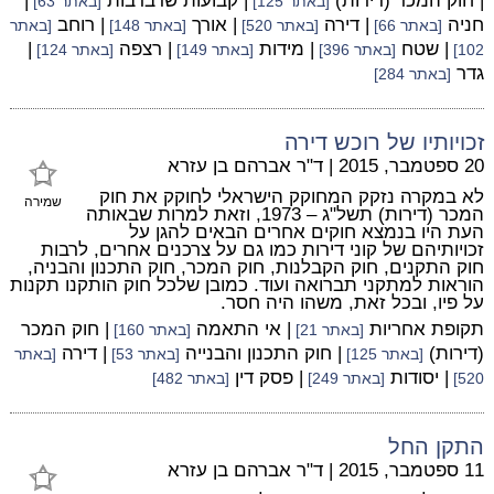
| חוק המכר (דירות)
| קבועות שרברבות
|
[באתר 125]
[באתר 63]
חניה
| דירה
| אורך
| רוחב
[באתר 66]
[באתר 520]
[באתר 148]
[באתר
| שטח
| מידות
| רצפה
|
102]
[באתר 396]
[באתר 149]
[באתר 124]
גדר
[באתר 284]
זכויותיו של רוכש דירה
20 ספטמבר, 2015
|
ד"ר אברהם בן עזרא
לא במקרה נזקק המחוקק הישראלי לחוקק את חוק
שמירה
המכר (דירות) תשל"ג – 1973, וזאת למרות שבאותה
העת היו בנמצא חוקים אחרים הבאים להגן על
זכויותיהם של קוני דירות כמו גם על צרכנים אחרים, לרבות
חוק התקנים, חוק הקבלנות, חוק המכר, חוק התכנון והבניה,
הוראות למתקני תברואה ועוד. כמובן שלכל חוק הותקנו תקנות
על פיו, ובכל זאת, משהו היה חסר.
תקופת אחריות
| אי התאמה
| חוק המכר
[באתר 21]
[באתר 160]
(דירות)
| חוק התכנון והבנייה
| דירה
[באתר 125]
[באתר 53]
[באתר
| יסודות
| פסק דין
520]
[באתר 249]
[באתר 482]
התקן החל
11 ספטמבר, 2015
|
ד"ר אברהם בן עזרא