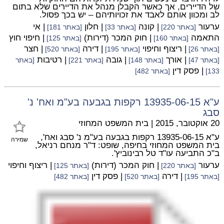
של הדיירים, אך כאשר הקבלן מנהל את הדיירים שלא בתום
לב ומכוון אותם לאבד את זכויותיהם – יש בכך פסול.
ערעור
| קונה
| חלון
| אי
[באתר 220]
[באתר 33]
[באתר 181]
התאמה
| חוק המכר (דירות)
| חיפוי חוץ
[באתר 160]
[באתר 125]
| ריצוף וחיפוי
| דירה
| חצר
[באתר 26]
[באתר 195]
[באתר 520]
| אורך
| גובה
| רטיבות
[באתר 47]
[באתר 148]
[באתר 221]
[באתר
| פסק דין
133]
[באתר 482]
ע"א 13935-06-15 רקפות בגבעה בע"מ ואח' נ'
סבג
20 אוקטובר, 2015
|
בית המשפט המחוזי
ע"א 13935-06-15 רקפות בגבעה בע"מ נ' סבג ואח',
שמירה
בית המשפט המחוזי בחיפה, שופט: ד"ר מנחם רניאל,
ב"כ התביעה עו"ד טל רבינוביץ'.
ערעור
| חוק המכר (דירות)
| ריצוף וחיפוי
[באתר 220]
[באתר 125]
| דירה
| פסק דין
[באתר 195]
[באתר 520]
[באתר 482]