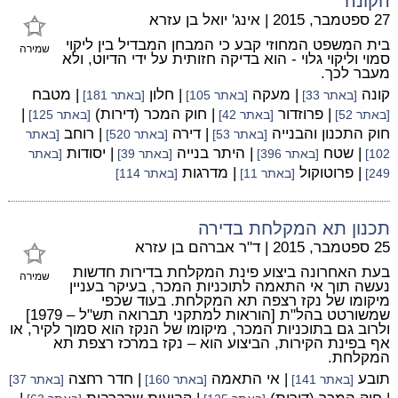
הקונה
27 ספטמבר, 2015
|
אינג' יואל בן עזרא
בית המשפט המחוזי קבע כי המבחן המבדיל בין ליקוי
שמירה
סמוי וליקוי גלוי - הוא בדיקה חזותית על ידי הדיוט, ולא
מעבר לכך.
קונה
| מעקה
| חלון
| מטבח
[באתר 33]
[באתר 105]
[באתר 181]
| פרוזדור
| חוק המכר (דירות)
|
[באתר 52]
[באתר 42]
[באתר 125]
חוק התכנון והבנייה
| דירה
| רוחב
[באתר 53]
[באתר 520]
[באתר
| שטח
| היתר בנייה
| יסודות
102]
[באתר 396]
[באתר 39]
[באתר
| פרוטוקול
| מדרגות
249]
[באתר 11]
[באתר 114]
תכנון תא המקלחת בדירה
25 ספטמבר, 2015
|
ד"ר אברהם בן עזרא
בעת האחרונה ביצוע פינת המקלחת בדירות חדשות
שמירה
נעשה תוך אי התאמה לתוכניות המכר, בעיקר בעניין
מיקומו של נקז רצפה תא המקלחת. בעוד שכפי
שמשורטט בהל"ת [הוראות למתקני תברואה תש"ל – 1979]
ולרוב גם בתוכניות המכר, מיקומו של הנקז הוא סמוך לקיר, או
אף בפינת הקירות, הביצוע הוא – נקז במרכז רצפת תא
המקלחת.
תובע
| אי התאמה
| חדר רחצה
[באתר 141]
[באתר 160]
[באתר 37]