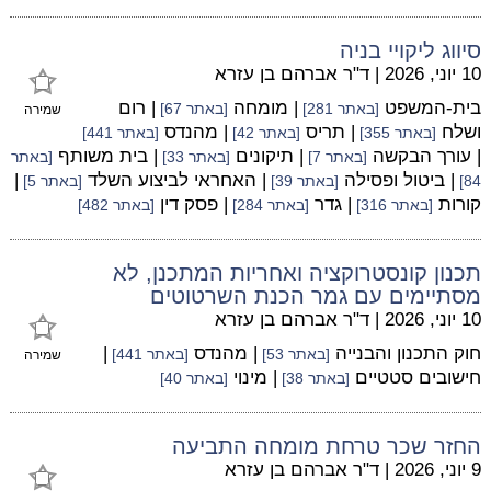
סיווג ליקויי בניה
10 יוני, 2026
|
ד"ר אברהם בן עזרא
בית-המשפט
| מומחה
| רום
[באתר 281]
[באתר 67]
שמירה
ושלח
| תריס
| מהנדס
[באתר 355]
[באתר 42]
[באתר 441]
| עורך הבקשה
| תיקונים
| בית משותף
[באתר 7]
[באתר 33]
[באתר
| ביטול ופסילה
| האחראי לביצוע השלד
|
84]
[באתר 39]
[באתר 5]
קורות
| גדר
| פסק דין
[באתר 316]
[באתר 284]
[באתר 482]
תכנון קונסטרוקציה ואחריות המתכנן, לא
מסתיימים עם גמר הכנת השרטוטים
10 יוני, 2026
|
ד"ר אברהם בן עזרא
חוק התכנון והבנייה
| מהנדס
|
[באתר 53]
[באתר 441]
שמירה
חישובים סטטיים
| מינוי
[באתר 38]
[באתר 40]
החזר שכר טרחת מומחה התביעה
9 יוני, 2026
|
ד"ר אברהם בן עזרא