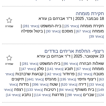
חקירת מומחה
18 נובמבר, 2025
|
ד"ר אברהם בן עזרא
חקירת מומחה
| בית-המשפט
|
[באתר 25]
[באתר 281]
שמירה
מומחה
| מוסכם
| ביטול ופסילה
[באתר 67]
[באתר 30]
[באתר 39]
ריצוף- החלפת אריחים בודדים
23 אוקטובר, 2025
|
ד"ר אברהם בן עזרא
שאלות הבהרה
| בית-המשפט
|
[באתר 86]
[באתר 281]
שמירה
מומחה
| תובע
| סלון
|
[באתר 67]
[באתר 141]
[באתר 47]
מטבח
| פרוזדור
| קבועות שרברבות
[באתר 52]
[באתר 42]
[באתר
| ריצוף וחיפוי
| מהנדס
| תיקונים
63]
[באתר 195]
[באתר 441]
| דירה
| שטח
| מידות
[באתר 33]
[באתר 520]
[באתר 396]
[באתר
| בית משותף
| רטיבות
| רצפה
149]
[באתר 84]
[באתר 133]
[באתר
| שברים
| מדרגות
| נתבע
124]
[באתר 98]
[באתר 114]
[באתר 14]