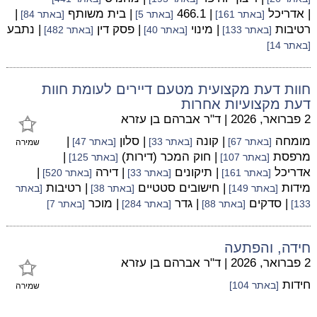
| אדריכל
| 466.1
| בית משותף
|
[באתר 161]
[באתר 5]
[באתר 84]
רטיבות
| מינוי
| פסק דין
| נתבע
[באתר 133]
[באתר 40]
[באתר 482]
[באתר 14]
חוות דעת מקצועית מטעם דיירים לעומת חוות
דעת מקצועיות אחרות
2 פברואר, 2026
|
ד"ר אברהם בן עזרא
מומחה
| קונה
| סלון
|
[באתר 67]
[באתר 33]
[באתר 47]
שמירה
מרפסת
| חוק המכר (דירות)
|
[באתר 107]
[באתר 125]
אדריכל
| תיקונים
| דירה
|
[באתר 161]
[באתר 33]
[באתר 520]
מידות
| חישובים סטטיים
| רטיבות
[באתר 149]
[באתר 38]
[באתר
| סדקים
| גדר
| מוכר
133]
[באתר 88]
[באתר 284]
[באתר 7]
חידה, והפתעה
2 פברואר, 2026
|
ד"ר אברהם בן עזרא
חידות
[באתר 104]
שמירה