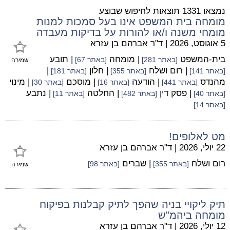
נמצאו 1331 תוצאות לחיפוש שבוצע
מומחה בית המשפט אינו בעל סמכות למנות
מומחי משנה ו/או להורות על בדיקות מעבדה
5 אוגוסט, 2026
|
ד"ר אברהם בן עזרא
בית-המשפט
| מומחה
| תובע
[באתר 281]
[באתר 67]
שמירה
| רום ושלח
| חלון
|
[באתר 141]
[באתר 355]
[באתר 181]
מהנדס
| הודעה
| מוסכם
| מינוי
[באתר 441]
[באתר 16]
[באתר 30]
| פסק דין
| החלטה
| נתבע
[באתר 40]
[באתר 482]
[באתר 11]
[באתר 14]
מט לאלופים!
22 יולי, 2026
|
ד"ר אברהם בן עזרא
רום ושלח
| שברים
[באתר 355]
[באתר 98]
שמירה
תיק ליקויי בניה שהפך לתיק קבלנות בפיקוח
מומחה ביהמ"ש
12 יולי, 2026
|
ד"ר אברהם בן עזרא