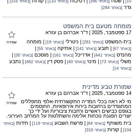
| שטח
| רטיבות
| קורות
|
10]
[באתר 396]
[באתר 133]
[באתר 316]
גדר
[באתר 284]
מומחה מטעם בית המשפט
17 ספטמבר, 2025
|
ד"ר אברהם בן עזרא
בית-המשפט
| ניטרלי
| מומחה
[באתר 281]
[באתר 19]
שמירה
| תובע
| אתיקה
|
[באתר 67]
[באתר 141]
[באתר 55]
מהנדס
| אדריכל
| מוסכם
|
[באתר 441]
[באתר 161]
[באתר 30]
משלי
| מינוי
| פסק דין
| נתבע
[באתר 73]
[באתר 40]
[באתר 482]
[באתר 14]
שמורת טבע מדינית
14 ספטמבר, 2025
|
ד"ר אברהם בן עזרא
מי לא ראה בכלי המדיה התקשורתית-אלפי מתפללים
שמירה
המתגודדים ברחובות בירות אירופאיות, החוסמים
בגופם כבישים ראשיים ורחבות ציבוריות ועל ידי כך
יוצרים הפגנת נוכחות אלימה והשתלטות על המרחב העירוני.
בית משותף
| פרשת השבוע
| חידות
[באתר 84]
[באתר 119]
[באתר
| קורות
104]
[באתר 316]