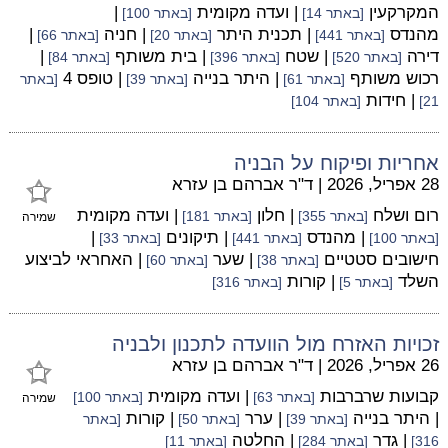
המקרקעין
| ועדה מקומית
|
[באתר 14]
[באתר 100]
מהנדס
| תכנית היתר
| חניה
|
[באתר 441]
[באתר 20]
[באתר 66]
דירה
| שטח
| בית משותף
|
[באתר 520]
[באתר 396]
[באתר 84]
רכוש משותף
| היתר בנייה
| טופס 4
[באתר 61]
[באתר 39]
[באתר
| חידות
21]
[באתר 104]
אחריות ופיקוח על הבניה
28 אפריל, 2026
|
ד"ר אברהם בן עזרא
רום ושלח
| חלון
| ועדה מקומית
[באתר 355]
[באתר 181]
שמירה
| מהנדס
| תיקונים
|
[באתר 100]
[באתר 441]
[באתר 33]
חישובים סטטיים
| שער
| האחראי לביצוע
[באתר 38]
[באתר 60]
השלד
| קורות
[באתר 5]
[באתר 316]
זכויות האזרח מול הוועדה לתכנון ולבניה
26 אפריל, 2026
|
ד"ר אברהם בן עזרא
קבועות שרברבות
| ועדה מקומית
[באתר 63]
[באתר 100]
שמירה
| היתר בנייה
| ערר
| קורות
[באתר 39]
[באתר 50]
[באתר
| גדר
| החלטה
316]
[באתר 284]
[באתר 11]