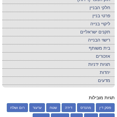
חלקי הבניין
פרטי בניין
ליקויי בנייה
תקנים ישראליים
רישוי הבנייה
בית משותף
אזכורים
תגיות ידניות
יהדות
מדעים
תגיות מובילות
פסק דין
מהנדס
דירה
שטח
ערעור
רום ושלח