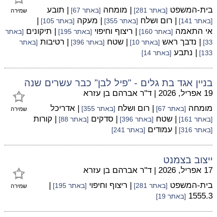
בית-המשפט
| מומחה
| תובע
[באתר 281]
[באתר 67]
שמירה
| רום ושלח
| מעקה
|
[באתר 141]
[באתר 355]
[באתר 105]
אי התאמה
| ריצוף וחיפוי
| תיקונים
[באתר 160]
[באתר 195]
[באתר
| נדבך ראש
| שטח
| רטיבות
33]
[באתר 10]
[באתר 396]
[באתר
| נתבע
133]
[באתר 14]
בניין אגד בת גלים - "פיל לבן" כבר עשרים שנה
19 אפריל, 2026
|
ד"ר אברהם בן עזרא
מומחה
| רום ושלח
| אדריכל
[באתר 67]
[באתר 355]
שמירה
| שטח
| סדקים
| קורות
[באתר 161]
[באתר 396]
[באתר 88]
| עמודים
[באתר 316]
[באתר 241]
ייצוב בצמנט
17 אפריל, 2026
|
ד"ר אברהם בן עזרא
בית-המשפט
| ריצוף וחיפוי
|
[באתר 281]
[באתר 195]
שמירה
1555.3
[באתר 19]