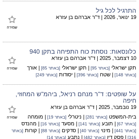
התרגיל לכל גיל
19 ינואר, 2026
|
ד"ר אברהם בן עזרא
שמירה
כלונסאות: נוסחת כוח התפיחה בתקן 940
10 דצמבר, 2025
|
ד"ר אברהם בן עזרא
תקן ישראלי
| תקן ישראלי
| אורך
[באתר 95]
[באתר 85]
שמירה
| שטח
| יסודות
[באתר 148]
[באתר 396]
[באתר 249]
על שופטים: ד"ר מנחם רניאל, ביהמ"ש המחוזי,
חיפה
19 נובמבר, 2025
|
ד"ר אברהם בן עזרא
בית-המשפט
| ניטרלי
| מומחה
[באתר 281]
[באתר 19]
שמירה
| תובע
| מסעד
| מהנדס
[באתר 67]
[באתר 141]
[באתר 16]
| מינוי
| סדקים
| קורות
[באתר 441]
[באתר 40]
[באתר 88]
[באתר
| פסק דין
| נתבע
316]
[באתר 482]
[באתר 14]