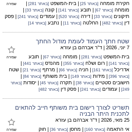
חקירת מומחה
| בית-המשפט
|
[באתר 25]
[באתר 281]
שמירה
מומחה
| תובע
| קונה
|
[באתר 67]
[באתר 141]
[באתר 33]
תיקונים
| דירה
| עמודים
| פסק
[באתר 33]
[באתר 520]
[באתר 241]
דין
| החלטה
| נתבע
[באתר 482]
[באתר 11]
[באתר 14]
שטח חתך העמוד לעומת מודול החתך
7 יוני, 2026
|
ד"ר אברהם בן עזרא
בית-המשפט
| מומחה
| תובע
[באתר 281]
[באתר 67]
שמירה
| רום ושלח
| מהנדס
|
[באתר 141]
[באתר 355]
[באתר 441]
אדריכל
| חניה
| מרתף
| שטח
[באתר 161]
[באתר 66]
[באתר 21]
| מידות
| בית משותף
|
[באתר 396]
[באתר 149]
[באתר 84]
חישובים סטטיים
| תקרה
| יסודות
[באתר 38]
[באתר 45]
[באתר
| עמודים
| פסק דין
249]
[באתר 241]
[באתר 482]
תשריט לצורך רישום בית משותף חייב להתאים
לתכנית היתר הבניה
25 מאי, 2026
|
ד"ר אברהם בן עזרא
אי התאמה
| מחסן
| חוק
[באתר 160]
[באתר 36]
שמירה