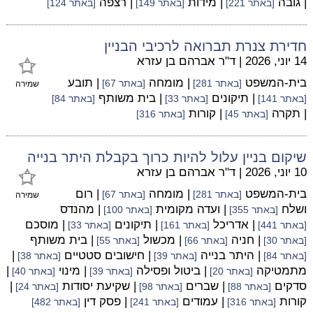
| גובה
| מידות
| רצפה
[באתר 221]
[באתר 149]
[באתר 124]
חדירת צנרת תברואה לרכיבי הבניין
14 יוני, 2026
|
ד"ר אברהם בן עזרא
בית-המשפט
| מומחה
| תובע
[באתר 281]
[באתר 67]
שמירה
| תיקונים
| בית משותף
[באתר 141]
[באתר 33]
[באתר 84]
| תקרה
| קורות
[באתר 45]
[באתר 316]
שיקום בניין עלול להיות כרוך בקבלת היתר בנייה
10 יוני, 2026
|
ד"ר אברהם בן עזרא
בית-המשפט
| מומחה
| רום
[באתר 281]
[באתר 67]
שמירה
ושלח
| ועדה מקומית
| מהנדס
[באתר 355]
[באתר 100]
| אדריכל
| תיקונים
| מוסכם
[באתר 441]
[באתר 161]
[באתר 33]
| חניה
| מכשול
| בית משותף
[באתר 30]
[באתר 66]
[באתר 55]
| היתר בנייה
| חישובים סטטיים
|
[באתר 84]
[באתר 39]
[באתר 38]
מתמטיקה
| ביטול ופסילה
| מינוי
|
[באתר 20]
[באתר 39]
[באתר 40]
סדקים
| שברים
| שקיעת יסודות
|
[באתר 88]
[באתר 98]
[באתר 24]
קורות
| עמודים
| פסק דין
[באתר 316]
[באתר 241]
[באתר 482]