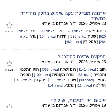
ארנונה מוגדלת עקב שימוש בחלק מהדירה
כמשרד
23 אפריל, 2026
|
ד"ר אברהם בן עזרא
בית-המשפט
| סלון
| דירה
[באתר 281]
[באתר 47]
[באתר
שמירה
| שטח
| חידות
| גדר
520]
[באתר 396]
[באתר 104]
[באתר
| פסק דין
284]
[באתר 482]
הפקעה שדינה להתבטל
23 אפריל, 2026
|
ד"ר אברהם בן עזרא
תובע
| רום ושלח
| חוק התכנון
[באתר 141]
[באתר 355]
שמירה
והבנייה
| ועדה מקומית
| תכנית
[באתר 53]
[באתר 100]
מתאר
| שטח
| פסק דין
|
[באתר 30]
[באתר 396]
[באתר 482]
החלטה
| נתבע
[באתר 11]
[באתר 14]
איטום: אין רטיבות, יש ליקוי
19 אפריל, 2026
|
ד"ר אברהם בן עזרא