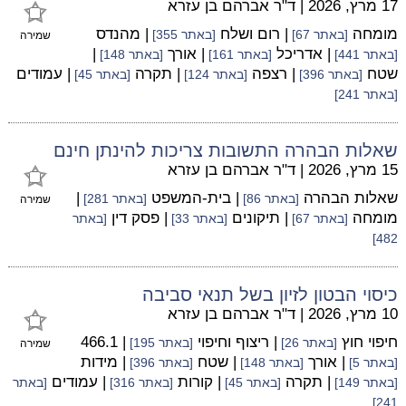
17 מרץ, 2026
|
ד"ר אברהם בן עזרא
מומחה
| רום ושלח
| מהנדס
[באתר 67]
[באתר 355]
שמירה
| אדריכל
| אורך
|
[באתר 441]
[באתר 161]
[באתר 148]
שטח
| רצפה
| תקרה
| עמודים
[באתר 396]
[באתר 124]
[באתר 45]
[באתר 241]
שאלות הבהרה התשובות צריכות להינתן חינם
15 מרץ, 2026
|
ד"ר אברהם בן עזרא
שאלות הבהרה
| בית-המשפט
|
[באתר 86]
[באתר 281]
שמירה
מומחה
| תיקונים
| פסק דין
[באתר 67]
[באתר 33]
[באתר
482]
כיסוי הבטון לזיון בשל תנאי סביבה
10 מרץ, 2026
|
ד"ר אברהם בן עזרא
חיפוי חוץ
| ריצוף וחיפוי
| 466.1
[באתר 26]
[באתר 195]
שמירה
| אורך
| שטח
| מידות
[באתר 5]
[באתר 148]
[באתר 396]
| תקרה
| קורות
| עמודים
[באתר 149]
[באתר 45]
[באתר 316]
[באתר
241]