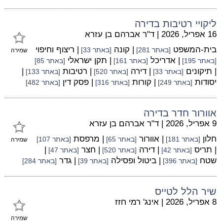
ליקויי רטיבות בדירה
16 אפריל, 2026
|
ד"ר אברהם בן עזרא
בית-המשפט
| קונה
| ריצוף וחיפוי
[באתר 281]
[באתר 33]
שמירה
| אדריכל
| תקן ישראלי
[באתר 195]
[באתר 161]
[באתר 85]
| תיקונים
| דירה
| רטיבות
|
[באתר 33]
[באתר 520]
[באתר 133]
יסודות
| קורות
| פסק דין
[באתר 249]
[באתר 316]
[באתר 482]
אוורור חדר בדירה
9 אפריל, 2026
|
ד"ר אברהם בן עזרא
חלון
| אוורור
| מרפסת
[באתר 181]
[באתר 65]
[באתר 107]
שמירה
| תריס
| דירה
| חצר
|
[באתר 42]
[באתר 520]
[באתר 47]
שטח
| ביטול ופסילה
| גדר
[באתר 396]
[באתר 39]
[באתר 284]
שיר הלל לטייס
8 אפריל, 2026
|
אינג' רמי חזז
שמירה