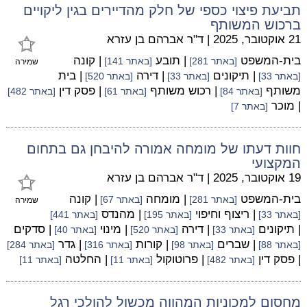
תביעת פיצוי כספי של חלק מהדיירים בגין ליקויים
ברכוש המשותף
21 אוקטובר, 2025
|
ד"ר אברהם בן עזרא
בית-המשפט
| תובע
| קונה
[באתר 281]
[באתר 141]
שמירה
| תיקונים
| דירה
| בית
[באתר 33]
[באתר 33]
[באתר 520]
משותף
| רכוש משותף
| פסק דין
[באתר 84]
[באתר 61]
[באתר 482]
| מוכר
[באתר 7]
חוות דעתו של מומחה אמורה להיבחן גם בתחום
המקצועי
19 אוקטובר, 2025
|
ד"ר אברהם בן עזרא
בית-המשפט
| מומחה
| קונה
[באתר 281]
[באתר 67]
שמירה
| ריצוף וחיפוי
| מהנדס
[באתר 33]
[באתר 195]
[באתר 441]
| תיקונים
| דירה
| מינוי
| סדקים
[באתר 33]
[באתר 520]
[באתר 40]
| שברים
| קורות
| גדר
[באתר 88]
[באתר 98]
[באתר 316]
[באתר 284]
| פסק דין
| פרוטוקול
| החלטה
[באתר 482]
[באתר 11]
[באתר 11]
מחסום למכוניות המהווה מכשול להולכי רגל