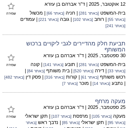
12 אוקטובר, 2025
|
ד"ר אברהם בן עזרא
בית-המשפט
| חניה
| מכשול
[באתר 281]
[באתר 66]
שמירה
| רוחב
| גובה
| עמודים
[באתר 55]
[באתר 102]
[באתר 221]
[באתר 241]
תביעת חלק מהדיירים לגבי ליקויים ברכוש
המשותף
30 ספטמבר, 2025
|
ד"ר אברהם בן עזרא
בית-המשפט
| תובע
| קונה
[באתר 281]
[באתר 141]
שמירה
| דירה
| בית משותף
|
[באתר 33]
[באתר 520]
[באתר 84]
רכוש משותף
| קורות
| פסק דין
[באתר 61]
[באתר 316]
[באתר 482]
| נתבע
| מוכר
[באתר 14]
[באתר 7]
מעקה מרחף
25 ספטמבר, 2025
|
ד"ר אברהם בן עזרא
מעקה
| מרפסת
| תקן ישראלי
[באתר 105]
[באתר 107]
שמירה
| תקן ישראלי
| נדבך ראש
[באתר 95]
[באתר 85]
[באתר