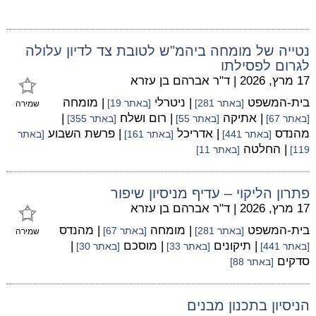
נטייה של מומחה ביהמ"ש לטובת צד לדיון עלולה
לגרום לפסילתו
17 מרץ, 2026
|
ד"ר אברהם בן עזרא
בית-המשפט
| ניטרלי
| מומחה
[באתר 281]
[באתר 19]
שמירה
| אתיקה
| רום ושלח
|
[באתר 67]
[באתר 55]
[באתר 355]
מהנדס
| אדריכל
| פרשת השבוע
[באתר 441]
[באתר 161]
[באתר
| החלטה
119]
[באתר 11]
פתרון הליקוי – עדיף מניסיון שיפור
17 מרץ, 2026
|
ד"ר אברהם בן עזרא
בית-המשפט
| מומחה
| מהנדס
[באתר 281]
[באתר 67]
שמירה
| תיקונים
| מוסכם
|
[באתר 441]
[באתר 33]
[באתר 30]
סדקים
[באתר 88]
הניסיון בתכנון מבנים