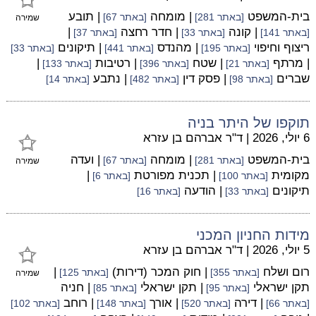
בית-המשפט
| מומחה
| תובע
[באתר 281]
[באתר 67]
שמירה
| קונה
| חדר רחצה
|
[באתר 141]
[באתר 33]
[באתר 37]
ריצוף וחיפוי
| מהנדס
| תיקונים
[באתר 195]
[באתר 441]
[באתר 33]
| מרתף
| שטח
| רטיבות
|
[באתר 21]
[באתר 396]
[באתר 133]
שברים
| פסק דין
| נתבע
[באתר 98]
[באתר 482]
[באתר 14]
תוקפו של היתר בניה
6 יולי, 2026
|
ד"ר אברהם בן עזרא
בית-המשפט
| מומחה
| ועדה
[באתר 281]
[באתר 67]
שמירה
מקומית
| תכנית מפורטת
|
[באתר 100]
[באתר 6]
תיקונים
| הודעה
[באתר 33]
[באתר 16]
מידות החניון המכני
5 יולי, 2026
|
ד"ר אברהם בן עזרא
רום ושלח
| חוק המכר (דירות)
|
[באתר 355]
[באתר 125]
שמירה
תקן ישראלי
| תקן ישראלי
| חניה
[באתר 95]
[באתר 85]
| דירה
| אורך
| רוחב
[באתר 66]
[באתר 520]
[באתר 148]
[באתר 102]