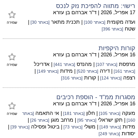
רישוי: מתווה להפיכת נזק לנכס
17 אפריל, 2026
|
ד"ר אברהם בן עזרא
ועדה מקומית
| תכנית מתאר
|
[באתר 100]
[באתר 30]
שמירה
שטח
[באתר 396]
קורות היקפיות
16 אפריל, 2026
|
ד"ר אברהם בן עזרא
מרפסת
| מהנדס
| אדריכל
[באתר 107]
[באתר 441]
שמירה
| דירה
| מידות
|
[באתר 161]
[באתר 520]
[באתר 149]
רצפה
| קורות
[באתר 124]
[באתר 316]
מסגרות ממ"ד - הוספת רכיבים
16 אפריל, 2026
|
ד"ר אברהם בן עזרא
מעקה
| חלון
| אי התאמה
[באתר 105]
[באתר 181]
[באתר
שמירה
| תקן ישראלי
| מרחב מוגן
|
160]
[באתר 95]
[באתר 26]
מידות
| משלי
| ביטול ופסילה
|
[באתר 149]
[באתר 73]
[באתר 39]
יסודות
[באתר 249]