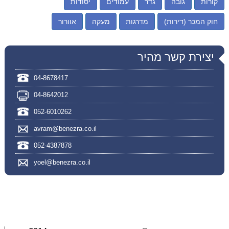
קורות
גובה
גדר
עמודים
יסודות
חוק המכר (דירות)
מדרגות
מעקה
אוורור
יצירת קשר מהיר
04-8678417
04-8642012
052-6010262
avram@benezra.co.il
052-4387878
yoel@benezra.co.il