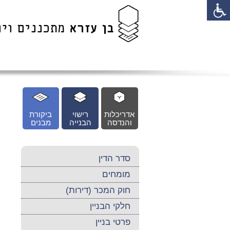
לג
כן
זי
אדריכלות
רישוי
ביקורת
והנדסה
הבנייה
מבנים
סדר הדין
מומחים
חוק המכר (דירות)
חלקי הבניין
פרטי בניין