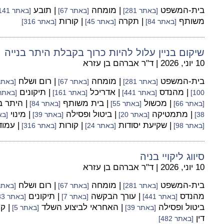
בית-המשפט
| מומחה
| תובע
[באתר 281]
[באתר 67]
[באתר 141]
משותף
| תקרה
| קורות
[באתר 84]
[באתר 45]
[באתר 316]
שיקום בניין עלול להיות כרוך בקבלת היתר בנייה
10 יוני, 2026
|
ד"ר אברהם בן עזרא
בית-המשפט
| מומחה
| רום ושלח
[באתר 281]
[באתר 67]
[באתר 55
| מהנדס
| אדריכל
| תיקונים
100]
[באתר 441]
[באתר 161]
[באתר 33
| מכשול
| בית משותף
| היתר ב
[באתר 66]
[באתר 55]
[באתר 84]
| מתמטיקה
| ביטול ופסילה
| מינוי
38]
[באתר 20]
[באתר 39]
[באת
| שקיעת יסודות
| קורות
| עמו
[באתר 98]
[באתר 24]
[באתר 316]
סיווג ליקויי בניה
10 יוני, 2026
|
ד"ר אברהם בן עזרא
בית-המשפט
| מומחה
| רום ושלח
[באתר 281]
[באתר 67]
[באתר 55
מהנדס
| עורך הבקשה
| תיקונים
[באתר 441]
[באתר 7]
[באתר 33]
ביטול ופסילה
| האחראי לביצוע השלד
| ק
[באתר 39]
[באתר 5]
דין
[באתר 482]