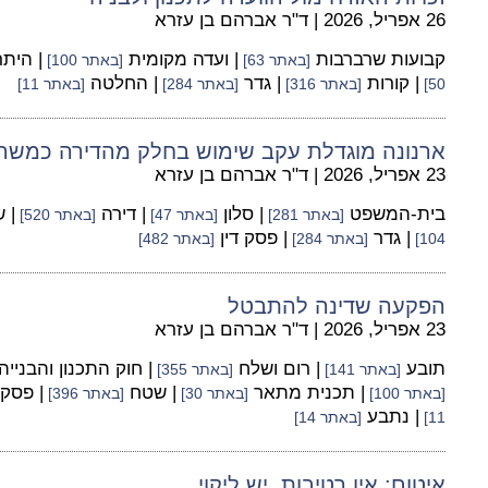
26 אפריל, 2026
|
ד"ר אברהם בן עזרא
קבועות שרברבות
| ועדה מקומית
| היתר
[באתר 63]
[באתר 100]
| קורות
| גדר
| החלטה
50]
[באתר 316]
[באתר 284]
[באתר 11]
ארנונה מוגדלת עקב שימוש בחלק מהדירה כמשר
23 אפריל, 2026
|
ד"ר אברהם בן עזרא
בית-המשפט
| סלון
| דירה
| 
[באתר 281]
[באתר 47]
[באתר 520]
| גדר
| פסק דין
104]
[באתר 284]
[באתר 482]
הפקעה שדינה להתבטל
23 אפריל, 2026
|
ד"ר אברהם בן עזרא
תובע
| רום ושלח
| חוק התכנון והבנייה
[באתר 141]
[באתר 355]
| תכנית מתאר
| שטח
| פסק 
[באתר 100]
[באתר 30]
[באתר 396]
| נתבע
11]
[באתר 14]
איטום: אין רטיבות, יש ליקוי