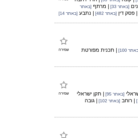
נים
| מרתף
[באתר 33]
[באתר
| פסק דין
| נתבע
[באתר 482]
[באתר 14]
| תכנית מפורטת
שמירה
אתר 100]
שראלי
| תקן ישראלי
שמירה
[באתר 95]
| רוחב
| גובה
[באתר 102]