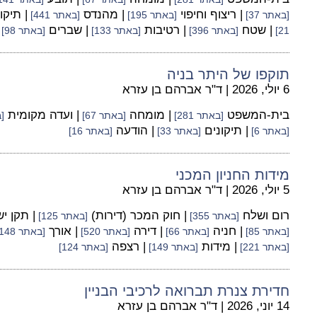
| ריצוף וחיפוי
| מהנדס
| תיקו
[באתר 37]
[באתר 195]
[באתר 441]
| שטח
| רטיבות
| שברים
21]
[באתר 396]
[באתר 133]
[באתר 98]
תוקפו של היתר בניה
6 יולי, 2026
|
ד"ר אברהם בן עזרא
בית-המשפט
| מומחה
| ועדה מקומית
[באתר 281]
[באתר 67]
[ב
| תיקונים
| הודעה
[באתר 6]
[באתר 33]
[באתר 16]
מידות החניון המכני
5 יולי, 2026
|
ד"ר אברהם בן עזרא
רום ושלח
| חוק המכר (דירות)
| תקן י
[באתר 355]
[באתר 125]
| חניה
| דירה
| אורך
[באתר 85]
[באתר 66]
[באתר 520]
[באתר 148]
| מידות
| רצפה
[באתר 221]
[באתר 149]
[באתר 124]
חדירת צנרת תברואה לרכיבי הבניין
14 יוני, 2026
|
ד"ר אברהם בן עזרא