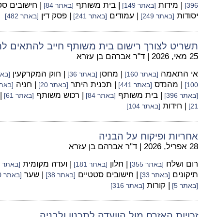
| מידות
| בית משותף
| חישובים ס
396]
[באתר 149]
[באתר 84]
יסודות
| עמודים
| פסק דין
[באתר 249]
[באתר 241]
[באתר 482]
תשריט לצורך רישום בית משותף חייב להתאים לת
25 מאי, 2026
|
ד"ר אברהם בן עזרא
אי התאמה
| מחסן
| חוק המקרקעין
[באתר 160]
[באתר 36]
[באתר
| מהנדס
| תכנית היתר
| חניה
100]
[באתר 441]
[באתר 20]
[באתר 
| בית משותף
| רכוש משותף
|
[באתר 396]
[באתר 84]
[באתר 61]
| חידות
21]
[באתר 104]
אחריות ופיקוח על הבניה
28 אפריל, 2026
|
ד"ר אברהם בן עזרא
רום ושלח
| חלון
| ועדה מקומית
[באתר 355]
[באתר 181]
[באתר 100]
תיקונים
| חישובים סטטיים
| שער
[באתר 33]
[באתר 38]
[באתר 60]
| קורות
[באתר 5]
[באתר 316]
זכויות האזרח מול הוועדה לתכנון ולבניה