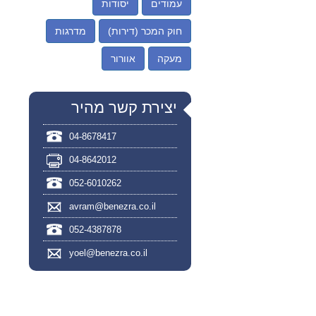
עמודים
יסודות
חוק המכר (דירות)
מדרגות
מעקה
אוורור
יצירת קשר מהיר
04-8678417
04-8642012
052-6010262
avram@benezra.co.il
052-4387878
yoel@benezra.co.il