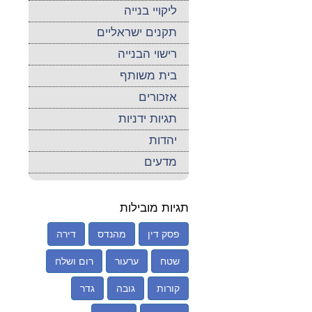
ליקויי בנייה
תקנים ישראליים
רישוי הבנייה
בית משותף
אזכורים
תגיות ידניות
יהדות
מדעים
תגיות מובילות
פסק דין
מהנדס
דירה
שטח
ערעור
רום ושלח
קורות
גובה
גדר