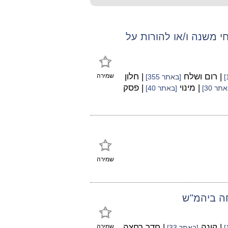
 משנה ו/או להורות על
| רום ושלח
| חלון
שמירה
[באתר 355]
| מינוי
| פסק
תר 30]
[באתר 40]
שמירה
חה ביהמ"ש
| קונה
| חדר רחצה
שמירה
[באתר 33]