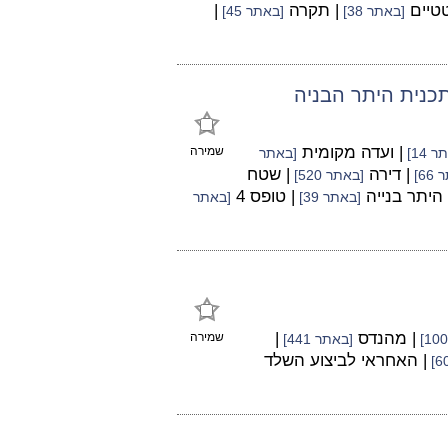
טטיים
| תקרה
|
[באתר 38]
[באתר 45]
כנית היתר הבניה
| ועדה מקומית
שמירה
 14]
[באתר
| דירה
| שטח
66]
[באתר 520]
 היתר בנייה
| טופס 4
[באתר 39]
[באתר
| מהנדס
|
שמירה
[באתר 441]
| האחראי לביצוע השלד