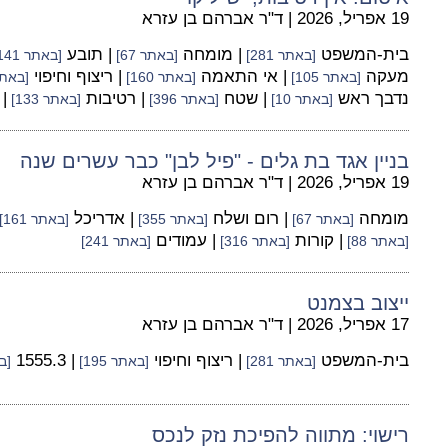
19 אפריל, 2026
|
ד"ר אברהם בן עזרא
בית-המשפט
| מומחה
| תובע
[באתר 281]
[באתר 67]
[באתר 141]
מעקה
| אי התאמה
| ריצוף וחיפוי
[באתר 105]
[באתר 160]
[באתר 5
נדבך ראש
| שטח
| רטיבות
|
[באתר 10]
[באתר 396]
[באתר 133]
בניין אגד בת גלים - "פיל לבן" כבר עשרים שנה
19 אפריל, 2026
|
ד"ר אברהם בן עזרא
מומחה
| רום ושלח
| אדריכל
[באתר 67]
[באתר 355]
[באתר 161]
| קורות
| עמודים
[באתר 88]
[באתר 316]
[באתר 241]
ייצוב בצמנט
17 אפריל, 2026
|
ד"ר אברהם בן עזרא
בית-המשפט
| ריצוף וחיפוי
| 1555.3
[באתר 281]
[באתר 195]
[בא
רישוי: מתווה להפיכת נזק לנכס