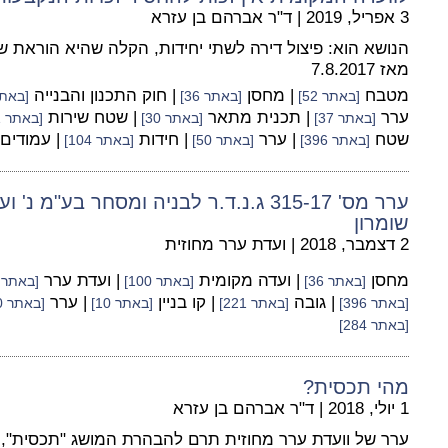
3 אפריל, 2019
|
ד"ר אברהם בן עזרא
הנושא הוא: פיצול דירה לשתי יחידות, הקלה שהיא הוראת
מאז 7.8.2017
מטבח
| מחסן
| חוק התכנון והבנייה
[באתר 52]
[באתר 36]
[באתר 3
ערר
| תכנית מתאר
| שטח שירות
[באתר 37]
[באתר 30]
[באתר 11]
שטח
| ערר
| חידות
| עמודים
[באתר 396]
[באתר 50]
[באתר 104]
ערר מס' 315-17 ג.נ.ד.ר לבניה ומסחר בע"
שומרון
2 דצמבר, 2018
|
ועדת ערר מחוזית
מחסן
| ועדה מקומית
| ועדת ערר
[באתר 36]
[באתר 100]
[באתר 37]
| גובה
| קו בניין
| ערר
[באתר 396]
[באתר 221]
[באתר 10]
[באתר 50]
[באתר 284]
מהי תכסית?
1 יולי, 2018
|
ד"ר אברהם בן עזרא
ערר של וועדת ערר מחוזית תרם להבהרת המושג "תכסית", 