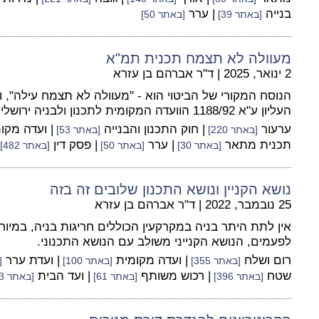
בנייה
| ערר
[באתר 39]
[באתר 50]
מעוולה לא תצמח תכנית תמ"א
2 ינואר, 2025
|
ד"ר אברהם בן עזרא
הנוסח המקורי של הביטוי הוא - "מעוולה לא תצמח עילה",
העליון ע"א 1188/92 הוועדה המקומית לתכנון ולבניה ירושלים נ' גלעד בראלי
ערעור
| חוק התכנון והבנייה
| ועדה מקו
[באתר 220]
[באתר 53]
תכנית מתאר
| ערר
| פסק דין
[באתר 30]
[באתר 50]
[באתר 482]
נושא הקניין ונושא התכנון שלובים זה בזה
25 נובמבר, 2022
|
ד"ר אברהם בן עזרא
אין לתת היתר בניה במקרקעין הכוללים חריגות בניה, במיו
לפעמים, הנושא הקנייני משולב עם הנושא התכנוני.
רום ושלח
| ועדה מקומית
| ועדת ערר
[באתר 355]
[באתר 100]
[
שטח
| רכוש משותף
| ועד הבית
[באתר 396]
[באתר 61]
[באתר 13]