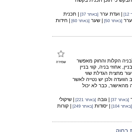
תבקש כי תוכן תכנית בקשה
| ועדת ערר
| תכנית
]
[באתר 37]
ערר
| שער
| חידות
[באתר 50]
[באתר 60]
בניה הקלות והחוק מאפשר
שמירה
 אחוזי בניה, קווי בניין
ור מחצית הגדלת שווי
וועדה ולכן יש נטייה לאשר
מהאישור, כבר לא יכול
ר
| גובה
| שיקולי
[באתר 37]
[באתר 221]
| יסודות
| קורות
[באתר 104]
[באתר 249]
 בחוק