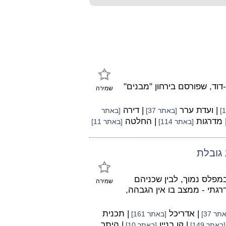
וד, שפורסם בירחון "מבנים"
שמירה
| ועדת ערר
| דירה
[באתר 37]
[באתר
 מדרגות
| החלטה
[באתר 114]
[באתר 11]
 גובלת
מפלס נמוך, לבין שכניהם
שמירה
גתי - ממצב בו אין הגבהה,
| אדריכל
| תכנית
תר 37]
[באתר 161]
| קו בניין
| היתר
[באתר 149]
[באתר 10]