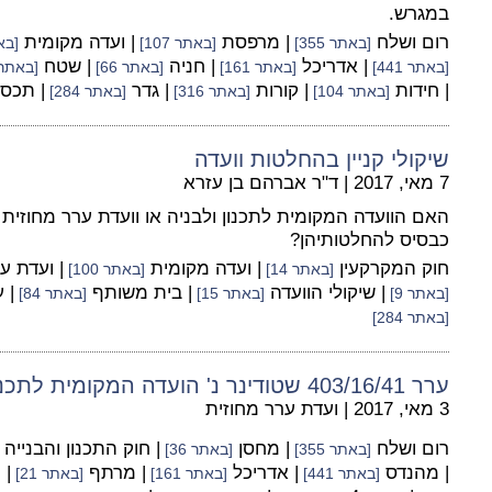
במגרש.
רום ושלח
| מרפסת
| ועדה מקומית
[באתר 355]
[באתר 107]
[באתר
| אדריכל
| חניה
| שטח
[באתר 441]
[באתר 161]
[באתר 66]
[באתר 396
| חידות
| קורות
| גדר
| תכס
[באתר 104]
[באתר 316]
[באתר 284]
שיקולי קניין בהחלטות וועדה
7 מאי, 2017
|
ד"ר אברהם בן עזרא
האם הוועדה המקומית לתכנון ולבניה או וועדת ערר מחוזית צ
כבסיס להחלטותיהן?
חוק המקרקעין
| ועדה מקומית
| ועדת ע
[באתר 14]
[באתר 100]
| שיקולי הוועדה
| בית משותף
| 
[באתר 9]
[באתר 15]
[באתר 84]
[באתר 284]
ערר 403/16/41 שטודינר נ' הועדה המקומית לתכנון ולבניה ראשל"צ
3 מאי, 2017
|
ועדת ערר מחוזית
רום ושלח
| מחסן
| חוק התכנון והבנייה
[באתר 355]
[באתר 36]
| מהנדס
| אדריכל
| מרתף
| 
[באתר 441]
[באתר 161]
[באתר 21]