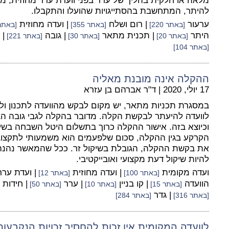
מלאה או חלקית בהליך של ערר בפני וועדת ערר מחוזית, מ
להיתר, המתחשבת בהסתייגויות שהועלו והתקבלו.
ערעור
| רום ושלח
| ועדה מחוזית
[באתר 220]
[באתר 355]
[באתר 12
היתר
| תכנית מתאר
| גובה
| 
[באתר 20]
[באתר 30]
[באתר 221]
[באתר 104]
ההקלה אינה מובנת מאליה
17 יולי, 2020
|
ד"ר אברהם בן עזרא
במסגרת תכניות מתאר, יש מקום לבקש מהוועדה לתכנון ול
לוועדה להיעתר לבקשת הקלה. מדובר בהקלה לגבי גובה הבניין,
וכיוצא בזה. אישור ההקלה כרוך בתשלום היטל השבחה בשיע
הקרקע בגין ההקלה, סכום שלפעמים הוא משמעותי לתקצוב ה
את בקשת ההקלה, הגובלת בשיקול זר. ככל שהמאשר נהנה 
להיות שיקול דעת מקצועי ואובייקטיבי.
ועדה מקומית
| ועדה מחוזית
| ועדת ער
[באתר 100]
[באתר 12]
הוועדה
| קו בניין
| ערר
| חידות
[באתר 15]
[באתר 10]
[באתר 50]
| גדר
[באתר 316]
[באתר 284]
לוועדה המקומית אין זכות להחסיר זכויות הנקבעות