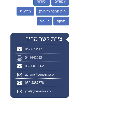
עמודים
יסודות
חוק המכר (דירות)
מדרגות
מעקה
אוורור
יצירת קשר מהיר
04-8678417
04-8642012
052-6010262
avram@benezra.co.il
052-4387878
yoel@benezra.co.il