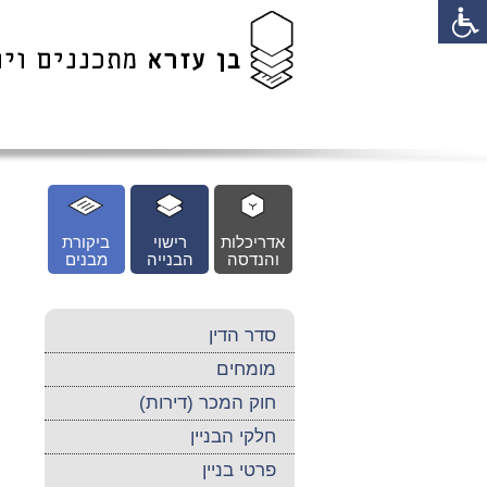
לג
כן
זי
אדריכלות
רישוי
ביקורת
והנדסה
הבנייה
מבנים
סדר הדין
מומחים
חוק המכר (דירות)
חלקי הבניין
פרטי בניין