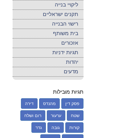
ליקויי בנייה
תקנים ישראליים
רישוי הבנייה
בית משותף
אזכורים
תגיות ידניות
יהדות
מדעים
תגיות מובילות
פסק דין
מהנדס
דירה
שטח
ערעור
רום ושלח
קורות
גובה
גדר