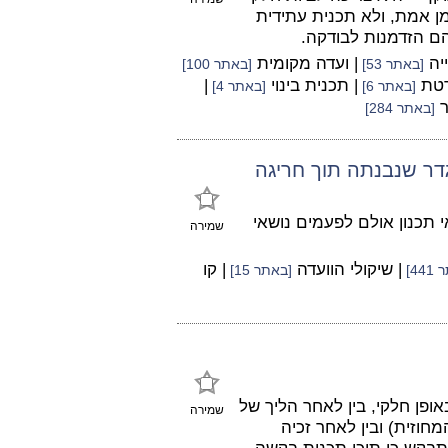
ן אמת, ולא תכנית עתידית
הם הזדמנות לבודקה.
ייה
| ועדה מקומית
[באתר 53]
[באתר 100]
רטת
| תכנית בינוי
|
[באתר 6]
[באתר 4]
ר
[באתר 284]
גדר שנבנתה תוך חריגה
 תכנון אולם לפעמים נושאי
שמירה
| שיקולי הוועדה
| קו
44]
[באתר 15]
פן חלקי, בין לאחר הליך של
שמירה
חוזית) ובין לאחר זכיה