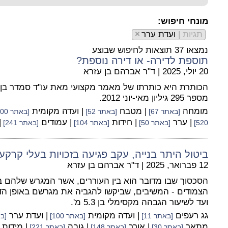
מונחי חיפוש:
תגיות |
ועדת ערר
×
נמצאו 37 תוצאות לחיפוש שבוצע
תוספת לדירה- או דירה נוספת?
20 יולי, 2025
|
ד"ר אברהם בן עזרא
הכותרת היא כותרתו של מאמר מקצועי מאת עו"ד סמדר בן-ד
מספר 295 גיליון מאי-יוני 2012.
מומחה
| מטבח
| ועדה מקומית
[באתר 67]
[באתר 52]
[באתר 100]
| ערר
| חידות
| עמודים
|
520]
[באתר 50]
[באתר 104]
[באתר 241]
ביטול היתר בנייה, עקב פגיעה בזכויות בעלי קרקע
12 פברואר, 2025
|
ד"ר אברהם בן עזרא
הסכסוך שבו מדובר הוא בין העוררים, אשר המגרש שלהם ב
הצמודים - המשיבים, שביקשו להגביה את מגרשם באופן הדר
ועד לשיעור הגבהה מקסימלי בן 5.3 מ'.
גג רעפים
| ועדה מקומית
| ועדת ערר
[באתר 11]
[באתר 100]
[בא
מתאר
| אורך
| גובה
| מידות
[באתר 30]
[באתר 148]
[באתר 221]