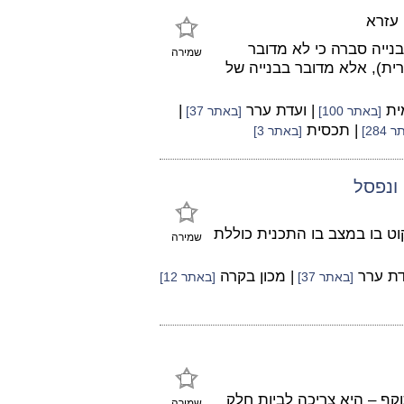
 עזרא
נייה סברה כי לא מדובר
שמירה
ת), אלא מדובר בבנייה של
מית
| ועדת ערר
|
[באתר 100]
[באתר 37]
| תכסית
284]
[באתר 3]
 ונפסל
וט בו במצב בו התכנית כוללת
שמירה
דת ערר
| מכון בקרה
[באתר 37]
[באתר 12]
תוקף – היא צריכה לביות חלק
שמירה