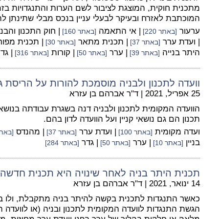
מתכנית חוקית, המוצגת לציבור לשם הערות והתנגדויות בזמ
המוכתבת לאזרח ובעיקר לבעלי עניין בנכס מבלי שתינתן ל
ערעור
| אי התאמה
| חוק התכנון והבנ
[באתר 220]
[באתר 160]
| ועדת ערר
| תכנית מתאר
| תכנית מפו
[באתר 37]
[באתר 30]
היתר בנייה
| ערר
| קורות
| גד
[באתר 39]
[באתר 50]
[באתר 316]
וועדה לתכנון ולבניה מוסמכת להורות על הריסת 
25 אפריל, 2021
|
ד"ר אברהם בן עזרא
הוועדה המקומית לתכנון ולבניה דנה בשגרת עבודתה בנושאי
תכנון הם גם נושאי קניין ועל הוועדה לדון בהם.
ועדה מקומית
| ועדת ערר
| מהנדס
[באתר 100]
[באתר 37]
[באתר 1
בניין
| ערר
| גדר
[באתר 10]
[באתר 50]
[באתר 284]
תכנית היתר בניה לאחר שינויה היא תכנית חדשה
14 ינואר, 2021
|
ד"ר אברהם בן עזרא
כאשר התנגדות לתכנית בקשה להיתר בניה מתקבלת, ולו באו
הגשת התנגדות לוועדה המקומית לתכנון ובניה (או לוועדה המ