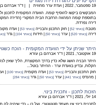
הקריטריונים להגדרת דירת מגורים
19 ספטמבר, 2022
|
ועדת ערר מחוזית
|
|
ד"ר אברהם בן
המבקשים ביקשו להוסיף קומה. הוועדה המקומית לתכנון ולב
בתוספת קומה המהווה הרחבת הבית המקורי (הדירה המקורי
דירה נפרדת.
מטבח
| חוק התכנון והבנייה
| ועדה מקו
[באתר 52]
[באתר 53]
דירה
| ערר
| חידות
| גדר
[באתר 520]
[באתר 50]
[באתר 104]
[באתר 
היתר שניתן על ידי הוועדה המקומית - הוכח כשגוי
19 אוקטובר, 2021
|
ד"ר אברהם בן עזרא
היתר הבניה הושג שלא כדין בדרך המקוצרת, הליך שאין לנק
הקלות, ובדיון בוועדת ערר - ההיתר בוטל...
חוק התכנון והבנייה
| ועדה מקומית
| וע
[באתר 53]
[באתר 100]
| מהנדס
| ערר
| גדר
[באתר 441]
[באתר 50]
[באתר 284]
הזכות לתכנן - ותכנית בינוי.
14 יולי, 2021
|
ד"ר אברהם בן עזרא
לתכנית בינוי אין מעמד סטטוטורי, ועל כן – כדי שיהיה לה 