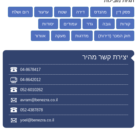
תגיות מובילות
פסק דין
מהנדס
דירה
שטח
ערעור
רום ושלח
קורות
גובה
גדר
עמודים
יסודות
חוק המכר (דירות)
מדרגות
מעקה
אוורור
יצירת קשר מהיר
04-8678417
04-8642012
052-6010262
avram@benezra.co.il
052-4387878
yoel@benezra.co.il