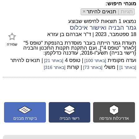
מונחי חיפוש:
תגיות |
תנאים להיתר
×
נמצאו 1 תוצאות לחיפוש שבוצע
גמר הבניה ואישור איכלוס
18 ספטמבר, 2023
|
ד"ר אברהם בן עזרא
תעודת גמר הייתה בעבר מוסדרת בהנפקת "טופס 5"
שמירה
[לאחר "טופס 4"], ועם התקנת תקנות התכנון והבניה
(רישוי בנייה) תשע"ו-2016, עודכנה כדלקמן:
ועדה מקומית
| טופס 4
| תנאים להיתר
[באתר 100]
[באתר 21]
| משלי
| קורות
[באתר 1]
[באתר 73]
[באתר 316]
אדריכלות והנדסה
רישוי הבנייה
ביקורת מבנים