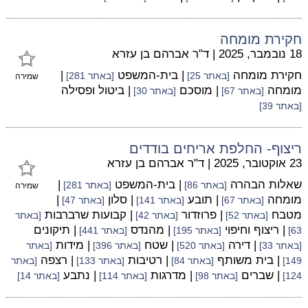
חקירת מומחה
18 נובמבר, 2025
|
ד"ר אברהם בן עזרא
חקירת מומחה
| בית-המשפט
|
[באתר 25]
[באתר 281]
שמירה
מומחה
| מוסכם
| ביטול ופסילה
[באתר 67]
[באתר 30]
[באתר 39]
ריצוף- החלפת אריחים בודדים
23 אוקטובר, 2025
|
ד"ר אברהם בן עזרא
שאלות הבהרה
| בית-המשפט
|
[באתר 86]
[באתר 281]
שמירה
מומחה
| תובע
| סלון
|
[באתר 67]
[באתר 141]
[באתר 47]
מטבח
| פרוזדור
| קבועות שרברבות
[באתר 52]
[באתר 42]
[באתר
| ריצוף וחיפוי
| מהנדס
| תיקונים
63]
[באתר 195]
[באתר 441]
| דירה
| שטח
| מידות
[באתר 33]
[באתר 520]
[באתר 396]
[באתר
| בית משותף
| רטיבות
| רצפה
149]
[באתר 84]
[באתר 133]
[באתר
| שברים
| מדרגות
| נתבע
124]
[באתר 98]
[באתר 114]
[באתר 14]