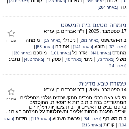
| שטח
| רטיבות
| קורות
|
10]
[באתר 396]
[באתר 133]
[באתר 316]
גדר
[באתר 284]
מומחה מטעם בית המשפט
17 ספטמבר, 2025
|
ד"ר אברהם בן עזרא
בית-המשפט
| ניטרלי
| מומחה
[באתר 281]
[באתר 19]
שמירה
| תובע
| אתיקה
|
[באתר 67]
[באתר 141]
[באתר 55]
מהנדס
| אדריכל
| מוסכם
|
[באתר 441]
[באתר 161]
[באתר 30]
משלי
| מינוי
| פסק דין
| נתבע
[באתר 73]
[באתר 40]
[באתר 482]
[באתר 14]
שמורת טבע מדינית
14 ספטמבר, 2025
|
ד"ר אברהם בן עזרא
מי לא ראה בכלי המדיה התקשורתית-אלפי מתפללים
שמירה
המתגודדים ברחובות בירות אירופאיות, החוסמים
בגופם כבישים ראשיים ורחבות ציבוריות ועל ידי כך
יוצרים הפגנת נוכחות אלימה והשתלטות על המרחב העירוני.
בית משותף
| פרשת השבוע
| חידות
[באתר 84]
[באתר 119]
[באתר
| קורות
104]
[באתר 316]