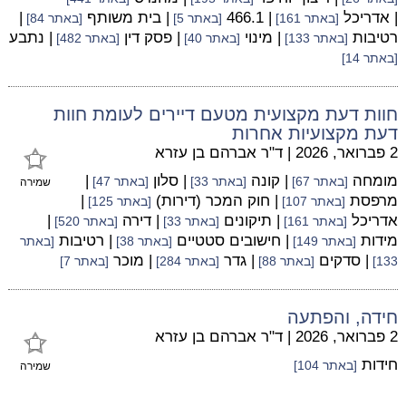
| אדריכל
| 466.1
| בית משותף
|
[באתר 161]
[באתר 5]
[באתר 84]
רטיבות
| מינוי
| פסק דין
| נתבע
[באתר 133]
[באתר 40]
[באתר 482]
[באתר 14]
חוות דעת מקצועית מטעם דיירים לעומת חוות
דעת מקצועיות אחרות
2 פברואר, 2026
|
ד"ר אברהם בן עזרא
מומחה
| קונה
| סלון
|
[באתר 67]
[באתר 33]
[באתר 47]
שמירה
מרפסת
| חוק המכר (דירות)
|
[באתר 107]
[באתר 125]
אדריכל
| תיקונים
| דירה
|
[באתר 161]
[באתר 33]
[באתר 520]
מידות
| חישובים סטטיים
| רטיבות
[באתר 149]
[באתר 38]
[באתר
| סדקים
| גדר
| מוכר
133]
[באתר 88]
[באתר 284]
[באתר 7]
חידה, והפתעה
2 פברואר, 2026
|
ד"ר אברהם בן עזרא
חידות
[באתר 104]
שמירה