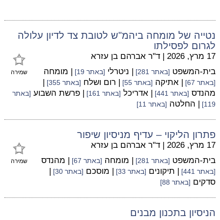
נטייה של מומחה ביהמ"ש לטובת צד לדיון עלולה
לגרום לפסילתו
17 מרץ, 2026
|
ד"ר אברהם בן עזרא
בית-המשפט
| ניטרלי
| מומחה
[באתר 281]
[באתר 19]
שמירה
| אתיקה
| רום ושלח
|
[באתר 67]
[באתר 55]
[באתר 355]
מהנדס
| אדריכל
| פרשת השבוע
[באתר 441]
[באתר 161]
[באתר
| החלטה
119]
[באתר 11]
פתרון הליקוי – עדיף מניסיון שיפור
17 מרץ, 2026
|
ד"ר אברהם בן עזרא
בית-המשפט
| מומחה
| מהנדס
[באתר 281]
[באתר 67]
שמירה
| תיקונים
| מוסכם
|
[באתר 441]
[באתר 33]
[באתר 30]
סדקים
[באתר 88]
הניסיון בתכנון מבנים