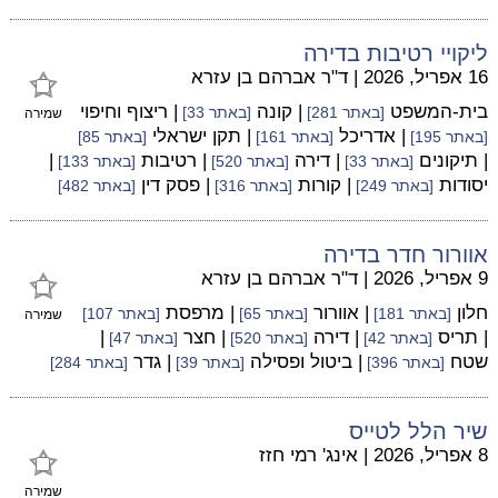
ליקויי רטיבות בדירה
16 אפריל, 2026
|
ד"ר אברהם בן עזרא
בית-המשפט
| קונה
| ריצוף וחיפוי
[באתר 281]
[באתר 33]
שמירה
| אדריכל
| תקן ישראלי
[באתר 195]
[באתר 161]
[באתר 85]
| תיקונים
| דירה
| רטיבות
|
[באתר 33]
[באתר 520]
[באתר 133]
יסודות
| קורות
| פסק דין
[באתר 249]
[באתר 316]
[באתר 482]
אוורור חדר בדירה
9 אפריל, 2026
|
ד"ר אברהם בן עזרא
חלון
| אוורור
| מרפסת
[באתר 181]
[באתר 65]
[באתר 107]
שמירה
| תריס
| דירה
| חצר
|
[באתר 42]
[באתר 520]
[באתר 47]
שטח
| ביטול ופסילה
| גדר
[באתר 396]
[באתר 39]
[באתר 284]
שיר הלל לטייס
8 אפריל, 2026
|
אינג' רמי חזז
שמירה