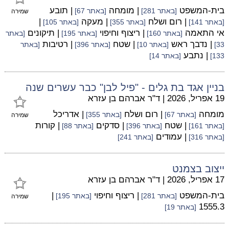
בית-המשפט
| מומחה
| תובע
[באתר 281]
[באתר 67]
שמירה
| רום ושלח
| מעקה
|
[באתר 141]
[באתר 355]
[באתר 105]
אי התאמה
| ריצוף וחיפוי
| תיקונים
[באתר 160]
[באתר 195]
[באתר
| נדבך ראש
| שטח
| רטיבות
33]
[באתר 10]
[באתר 396]
[באתר
| נתבע
133]
[באתר 14]
בניין אגד בת גלים - "פיל לבן" כבר עשרים שנה
19 אפריל, 2026
|
ד"ר אברהם בן עזרא
מומחה
| רום ושלח
| אדריכל
[באתר 67]
[באתר 355]
שמירה
| שטח
| סדקים
| קורות
[באתר 161]
[באתר 396]
[באתר 88]
| עמודים
[באתר 316]
[באתר 241]
ייצוב בצמנט
17 אפריל, 2026
|
ד"ר אברהם בן עזרא
בית-המשפט
| ריצוף וחיפוי
|
[באתר 281]
[באתר 195]
שמירה
1555.3
[באתר 19]