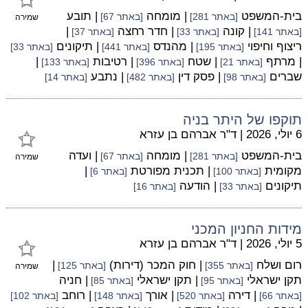
בית-המשפט
| מומחה
| תובע
[באתר 281]
[באתר 67]
שמירה
| קונה
| חדר רחצה
|
[באתר 141]
[באתר 33]
[באתר 37]
ריצוף וחיפוי
| מהנדס
| תיקונים
[באתר 195]
[באתר 441]
[באתר 33]
| מרתף
| שטח
| רטיבות
|
[באתר 21]
[באתר 396]
[באתר 133]
שברים
| פסק דין
| נתבע
[באתר 98]
[באתר 482]
[באתר 14]
תוקפו של היתר בניה
6 יולי, 2026
|
ד"ר אברהם בן עזרא
בית-המשפט
| מומחה
| ועדה
[באתר 281]
[באתר 67]
שמירה
מקומית
| תכנית מפורטת
|
[באתר 100]
[באתר 6]
תיקונים
| הודעה
[באתר 33]
[באתר 16]
מידות החניון המכני
5 יולי, 2026
|
ד"ר אברהם בן עזרא
רום ושלח
| חוק המכר (דירות)
|
[באתר 355]
[באתר 125]
שמירה
תקן ישראלי
| תקן ישראלי
| חניה
[באתר 95]
[באתר 85]
| דירה
| אורך
| רוחב
[באתר 66]
[באתר 520]
[באתר 148]
[באתר 102]