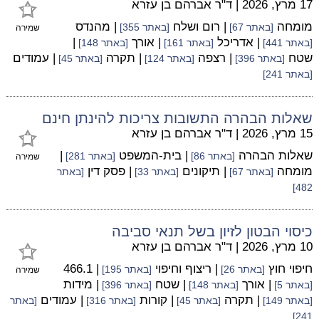
17 מרץ, 2026
|
ד"ר אברהם בן עזרא
מומחה
| רום ושלח
| מהנדס
[באתר 67]
[באתר 355]
שמירה
| אדריכל
| אורך
|
[באתר 441]
[באתר 161]
[באתר 148]
שטח
| רצפה
| תקרה
| עמודים
[באתר 396]
[באתר 124]
[באתר 45]
[באתר 241]
שאלות הבהרה התשובות צריכות להינתן חינם
15 מרץ, 2026
|
ד"ר אברהם בן עזרא
שאלות הבהרה
| בית-המשפט
|
[באתר 86]
[באתר 281]
שמירה
מומחה
| תיקונים
| פסק דין
[באתר 67]
[באתר 33]
[באתר
482]
כיסוי הבטון לזיון בשל תנאי סביבה
10 מרץ, 2026
|
ד"ר אברהם בן עזרא
חיפוי חוץ
| ריצוף וחיפוי
| 466.1
[באתר 26]
[באתר 195]
שמירה
| אורך
| שטח
| מידות
[באתר 5]
[באתר 148]
[באתר 396]
| תקרה
| קורות
| עמודים
[באתר 149]
[באתר 45]
[באתר 316]
[באתר
241]