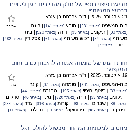
תביעת פיצוי כספי של חלק מהדיירים בגין ליקויים
ברכוש המשותף
21 אוקטובר, 2025
|
ד"ר אברהם בן עזרא
בית-המשפט
| תובע
| קונה
[באתר 281]
[באתר 141]
שמירה
| תיקונים
| דירה
| בית
[באתר 33]
[באתר 33]
[באתר 520]
משותף
| רכוש משותף
| פסק דין
[באתר 84]
[באתר 61]
[באתר 482]
| מוכר
[באתר 7]
חוות דעתו של מומחה אמורה להיבחן גם בתחום
המקצועי
19 אוקטובר, 2025
|
ד"ר אברהם בן עזרא
בית-המשפט
| מומחה
| קונה
[באתר 281]
[באתר 67]
שמירה
| ריצוף וחיפוי
| מהנדס
[באתר 33]
[באתר 195]
[באתר 441]
| תיקונים
| דירה
| מינוי
| סדקים
[באתר 33]
[באתר 520]
[באתר 40]
| שברים
| קורות
| גדר
[באתר 88]
[באתר 98]
[באתר 316]
[באתר 284]
| פסק דין
| פרוטוקול
| החלטה
[באתר 482]
[באתר 11]
[באתר 11]
מחסום למכוניות המהווה מכשול להולכי רגל