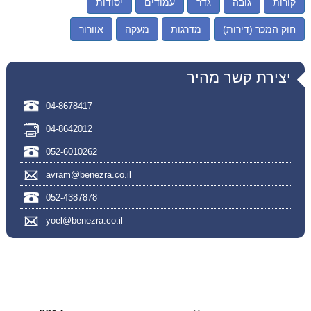
קורות
גובה
גדר
עמודים
יסודות
חוק המכר (דירות)
מדרגות
מעקה
אוורור
יצירת קשר מהיר
04-8678417
04-8642012
052-6010262
avram@benezra.co.il
052-4387878
yoel@benezra.co.il