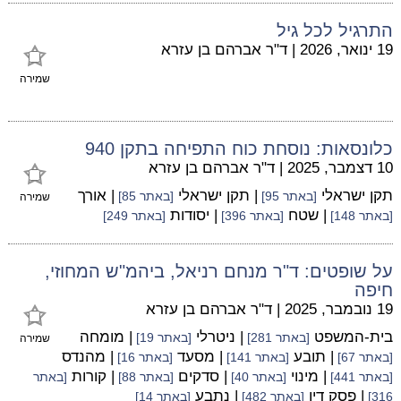
התרגיל לכל גיל
19 ינואר, 2026
|
ד"ר אברהם בן עזרא
שמירה
כלונסאות: נוסחת כוח התפיחה בתקן 940
10 דצמבר, 2025
|
ד"ר אברהם בן עזרא
תקן ישראלי
| תקן ישראלי
| אורך
[באתר 95]
[באתר 85]
שמירה
| שטח
| יסודות
[באתר 148]
[באתר 396]
[באתר 249]
על שופטים: ד"ר מנחם רניאל, ביהמ"ש המחוזי,
חיפה
19 נובמבר, 2025
|
ד"ר אברהם בן עזרא
בית-המשפט
| ניטרלי
| מומחה
[באתר 281]
[באתר 19]
שמירה
| תובע
| מסעד
| מהנדס
[באתר 67]
[באתר 141]
[באתר 16]
| מינוי
| סדקים
| קורות
[באתר 441]
[באתר 40]
[באתר 88]
[באתר
| פסק דין
| נתבע
316]
[באתר 482]
[באתר 14]