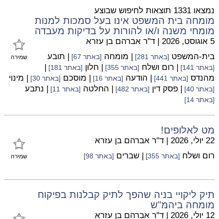
נמצאו 1331 תוצאות לחיפוש שבוצע
מומחה בית המשפט אינו בעל סמכות למנות
מומחי משנה ו/או להורות על בדיקות מעבדה
5 אוגוסט, 2026
|
ד"ר אברהם בן עזרא
בית-המשפט
| מומחה
| תובע
[באתר 281]
[באתר 67]
שמירה
| רום ושלח
| חלון
|
[באתר 141]
[באתר 355]
[באתר 181]
מהנדס
| הודעה
| מוסכם
| מינוי
[באתר 441]
[באתר 16]
[באתר 30]
| פסק דין
| החלטה
| נתבע
[באתר 40]
[באתר 482]
[באתר 11]
[באתר 14]
מט לאלופים!
22 יולי, 2026
|
ד"ר אברהם בן עזרא
רום ושלח
| שברים
[באתר 355]
[באתר 98]
שמירה
תיק ליקויי בניה שהפך לתיק קבלנות בפיקוח
מומחה ביהמ"ש
12 יולי, 2026
|
ד"ר אברהם בן עזרא