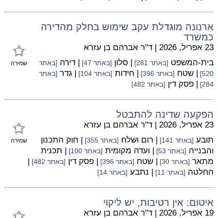
ארנונה מוגדלת עקב שימוש בחלק מהדירה
כמשרד
23 אפריל, 2026
|
ד"ר אברהם בן עזרא
בית-המשפט
| סלון
| דירה
[באתר 281]
[באתר 47]
[באתר
שמירה
| שטח
| חידות
| גדר
520]
[באתר 396]
[באתר 104]
[באתר
| פסק דין
284]
[באתר 482]
הפקעה שדינה להתבטל
23 אפריל, 2026
|
ד"ר אברהם בן עזרא
תובע
| רום ושלח
| חוק התכנון
[באתר 141]
[באתר 355]
שמירה
והבנייה
| ועדה מקומית
| תכנית
[באתר 53]
[באתר 100]
מתאר
| שטח
| פסק דין
|
[באתר 30]
[באתר 396]
[באתר 482]
החלטה
| נתבע
[באתר 11]
[באתר 14]
איטום: אין רטיבות, יש ליקוי
19 אפריל, 2026
|
ד"ר אברהם בן עזרא