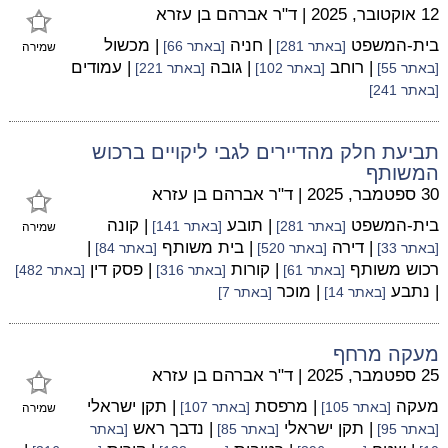
12 אוקטובר, 2025
|
ד"ר אברהם בן עזרא
בית-המשפט
| חניה
| מכשול
[באתר 281]
[באתר 66]
שמירה
| רוחב
| גובה
| עמודים
[באתר 55]
[באתר 102]
[באתר 221]
[באתר 241]
תביעת חלק מהדיירים לגבי ליקויים ברכוש
המשותף
30 ספטמבר, 2025
|
ד"ר אברהם בן עזרא
בית-המשפט
| תובע
| קונה
[באתר 281]
[באתר 141]
שמירה
| דירה
| בית משותף
|
[באתר 33]
[באתר 520]
[באתר 84]
רכוש משותף
| קורות
| פסק דין
[באתר 61]
[באתר 316]
[באתר 482]
| נתבע
| מוכר
[באתר 14]
[באתר 7]
מעקה מרחף
25 ספטמבר, 2025
|
ד"ר אברהם בן עזרא
מעקה
| מרפסת
| תקן ישראלי
[באתר 105]
[באתר 107]
שמירה
| תקן ישראלי
| נדבך ראש
[באתר 95]
[באתר 85]
[באתר