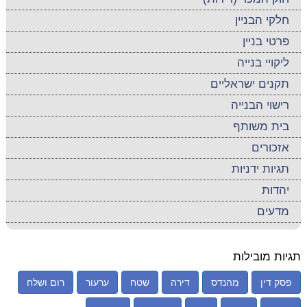
חלקי הבניין
פרטי בניין
ליקויי בנייה
תקנים ישראליים
רישוי הבנייה
בית משותף
אזכורים
תגיות ידניות
יהדות
מדעים
תגיות מובילות
פסק דין
מהנדס
דירה
שטח
ערעור
רום ושלח