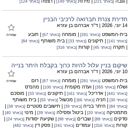
| גובה
| מידות
| רצפה
[באתר 221]
[באתר 149]
[באתר 124]
חדירת צנרת תברואה לרכיבי הבניין
14 יוני, 2026
|
ד"ר אברהם בן עזרא
בית-המשפט
| מומחה
| תובע
[באתר 281]
[באתר 67]
שמירה
| תיקונים
| בית משותף
[באתר 141]
[באתר 33]
[באתר 84]
| תקרה
| קורות
[באתר 45]
[באתר 316]
שיקום בניין עלול להיות כרוך בקבלת היתר בנייה
10 יוני, 2026
|
ד"ר אברהם בן עזרא
בית-המשפט
| מומחה
| רום
[באתר 281]
[באתר 67]
שמירה
ושלח
| ועדה מקומית
| מהנדס
[באתר 355]
[באתר 100]
| אדריכל
| תיקונים
| מוסכם
[באתר 441]
[באתר 161]
[באתר 33]
| חניה
| מכשול
| בית משותף
[באתר 30]
[באתר 66]
[באתר 55]
| היתר בנייה
| חישובים סטטיים
|
[באתר 84]
[באתר 39]
[באתר 38]
מתמטיקה
| ביטול ופסילה
| מינוי
|
[באתר 20]
[באתר 39]
[באתר 40]
סדקים
| שברים
| שקיעת יסודות
|
[באתר 88]
[באתר 98]
[באתר 24]
קורות
| עמודים
| פסק דין
[באתר 316]
[באתר 241]
[באתר 482]