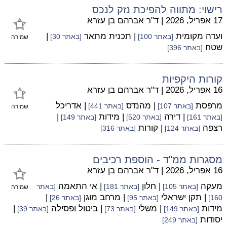
רישוי: מתווה להפיכת נזק לנכס
17 אפריל, 2026
|
ד"ר אברהם בן עזרא
ועדה מקומית
| תכנית מתאר
|
[באתר 100]
[באתר 30]
שמירה
שטח
[באתר 396]
קורות היקפיות
16 אפריל, 2026
|
ד"ר אברהם בן עזרא
מרפסת
| מהנדס
| אדריכל
[באתר 107]
[באתר 441]
שמירה
| דירה
| מידות
|
[באתר 161]
[באתר 520]
[באתר 149]
רצפה
| קורות
[באתר 124]
[באתר 316]
מסגרות ממ"ד - הוספת רכיבים
16 אפריל, 2026
|
ד"ר אברהם בן עזרא
מעקה
| חלון
| אי התאמה
[באתר 105]
[באתר 181]
[באתר
שמירה
| תקן ישראלי
| מרחב מוגן
|
160]
[באתר 95]
[באתר 26]
מידות
| משלי
| ביטול ופסילה
|
[באתר 149]
[באתר 73]
[באתר 39]
יסודות
[באתר 249]