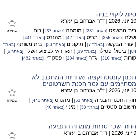
סיווג ליקויי בניה
10 יוני, 2026
|
ד"ר אברהם בן עזרא
בית-המשפט
| מומחה
| רום
[באתר 281]
[באתר 67]
שמירה
ושלח
| תריס
| מהנדס
[באתר 355]
[באתר 42]
[באתר 441]
| עורך הבקשה
| תיקונים
| בית משותף
[באתר 7]
[באתר 33]
[באתר
| ביטול ופסילה
| האחראי לביצוע השלד
|
84]
[באתר 39]
[באתר 5]
קורות
| גדר
| פסק דין
[באתר 316]
[באתר 284]
[באתר 482]
תכנון קונסטרוקציה ואחריות המתכנן, לא
מסתיימים עם גמר הכנת השרטוטים
10 יוני, 2026
|
ד"ר אברהם בן עזרא
חוק התכנון והבנייה
| מהנדס
|
[באתר 53]
[באתר 441]
שמירה
חישובים סטטיים
| מינוי
[באתר 38]
[באתר 40]
החזר שכר טרחת מומחה התביעה
9 יוני, 2026
|
ד"ר אברהם בן עזרא