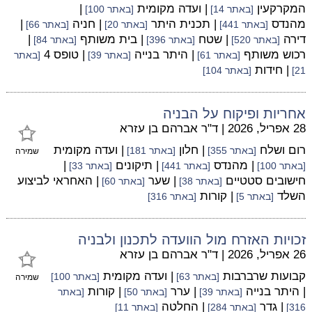
המקרקעין
| ועדה מקומית
|
[באתר 14]
[באתר 100]
מהנדס
| תכנית היתר
| חניה
|
[באתר 441]
[באתר 20]
[באתר 66]
דירה
| שטח
| בית משותף
|
[באתר 520]
[באתר 396]
[באתר 84]
רכוש משותף
| היתר בנייה
| טופס 4
[באתר 61]
[באתר 39]
[באתר
| חידות
21]
[באתר 104]
אחריות ופיקוח על הבניה
28 אפריל, 2026
|
ד"ר אברהם בן עזרא
רום ושלח
| חלון
| ועדה מקומית
[באתר 355]
[באתר 181]
שמירה
| מהנדס
| תיקונים
|
[באתר 100]
[באתר 441]
[באתר 33]
חישובים סטטיים
| שער
| האחראי לביצוע
[באתר 38]
[באתר 60]
השלד
| קורות
[באתר 5]
[באתר 316]
זכויות האזרח מול הוועדה לתכנון ולבניה
26 אפריל, 2026
|
ד"ר אברהם בן עזרא
קבועות שרברבות
| ועדה מקומית
[באתר 63]
[באתר 100]
שמירה
| היתר בנייה
| ערר
| קורות
[באתר 39]
[באתר 50]
[באתר
| גדר
| החלטה
316]
[באתר 284]
[באתר 11]