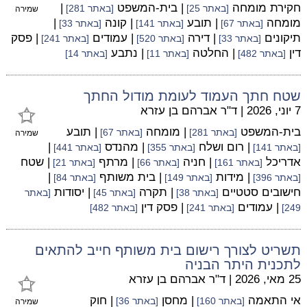
חקירת מומחה
| בית-המשפט
|
[באתר 25]
[באתר 281]
שמירה
מומחה
| תובע
| קונה
|
[באתר 67]
[באתר 141]
[באתר 33]
תיקונים
| דירה
| עמודים
| פסק
[באתר 33]
[באתר 520]
[באתר 241]
דין
| החלטה
| נתבע
[באתר 482]
[באתר 11]
[באתר 14]
שטח חתך העמוד לעומת מודול החתך
7 יוני, 2026
|
ד"ר אברהם בן עזרא
בית-המשפט
| מומחה
| תובע
[באתר 281]
[באתר 67]
שמירה
| רום ושלח
| מהנדס
|
[באתר 141]
[באתר 355]
[באתר 441]
אדריכל
| חניה
| מרתף
| שטח
[באתר 161]
[באתר 66]
[באתר 21]
| מידות
| בית משותף
|
[באתר 396]
[באתר 149]
[באתר 84]
חישובים סטטיים
| תקרה
| יסודות
[באתר 38]
[באתר 45]
[באתר
| עמודים
| פסק דין
249]
[באתר 241]
[באתר 482]
תשריט לצורך רישום בית משותף חייב להתאים
לתכנית היתר הבניה
25 מאי, 2026
|
ד"ר אברהם בן עזרא
אי התאמה
| מחסן
| חוק
[באתר 160]
[באתר 36]
שמירה