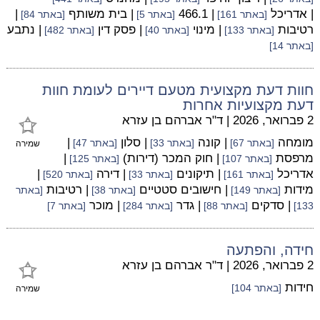
| אדריכל
| 466.1
| בית משותף
|
[באתר 161]
[באתר 5]
[באתר 84]
רטיבות
| מינוי
| פסק דין
| נתבע
[באתר 133]
[באתר 40]
[באתר 482]
[באתר 14]
חוות דעת מקצועית מטעם דיירים לעומת חוות
דעת מקצועיות אחרות
2 פברואר, 2026
|
ד"ר אברהם בן עזרא
מומחה
| קונה
| סלון
|
[באתר 67]
[באתר 33]
[באתר 47]
שמירה
מרפסת
| חוק המכר (דירות)
|
[באתר 107]
[באתר 125]
אדריכל
| תיקונים
| דירה
|
[באתר 161]
[באתר 33]
[באתר 520]
מידות
| חישובים סטטיים
| רטיבות
[באתר 149]
[באתר 38]
[באתר
| סדקים
| גדר
| מוכר
133]
[באתר 88]
[באתר 284]
[באתר 7]
חידה, והפתעה
2 פברואר, 2026
|
ד"ר אברהם בן עזרא
חידות
[באתר 104]
שמירה