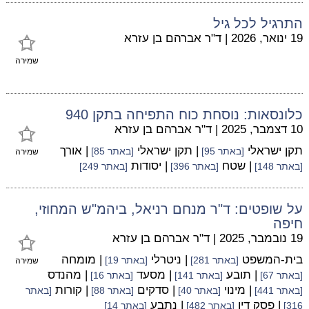
התרגיל לכל גיל
19 ינואר, 2026
|
ד"ר אברהם בן עזרא
שמירה
כלונסאות: נוסחת כוח התפיחה בתקן 940
10 דצמבר, 2025
|
ד"ר אברהם בן עזרא
תקן ישראלי
| תקן ישראלי
| אורך
[באתר 95]
[באתר 85]
שמירה
| שטח
| יסודות
[באתר 148]
[באתר 396]
[באתר 249]
על שופטים: ד"ר מנחם רניאל, ביהמ"ש המחוזי,
חיפה
19 נובמבר, 2025
|
ד"ר אברהם בן עזרא
בית-המשפט
| ניטרלי
| מומחה
[באתר 281]
[באתר 19]
שמירה
| תובע
| מסעד
| מהנדס
[באתר 67]
[באתר 141]
[באתר 16]
| מינוי
| סדקים
| קורות
[באתר 441]
[באתר 40]
[באתר 88]
[באתר
| פסק דין
| נתבע
316]
[באתר 482]
[באתר 14]