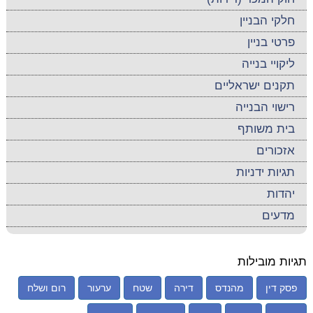
חלקי הבניין
פרטי בניין
ליקויי בנייה
תקנים ישראליים
רישוי הבנייה
בית משותף
אזכורים
תגיות ידניות
יהדות
מדעים
תגיות מובילות
פסק דין
מהנדס
דירה
שטח
ערעור
רום ושלח