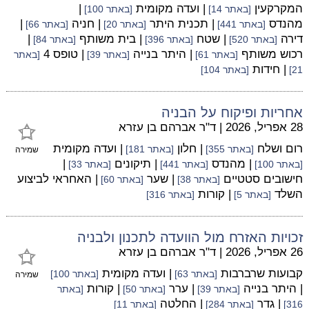
המקרקעין
| ועדה מקומית
|
[באתר 14]
[באתר 100]
מהנדס
| תכנית היתר
| חניה
|
[באתר 441]
[באתר 20]
[באתר 66]
דירה
| שטח
| בית משותף
|
[באתר 520]
[באתר 396]
[באתר 84]
רכוש משותף
| היתר בנייה
| טופס 4
[באתר 61]
[באתר 39]
[באתר
| חידות
21]
[באתר 104]
אחריות ופיקוח על הבניה
28 אפריל, 2026
|
ד"ר אברהם בן עזרא
רום ושלח
| חלון
| ועדה מקומית
[באתר 355]
[באתר 181]
שמירה
| מהנדס
| תיקונים
|
[באתר 100]
[באתר 441]
[באתר 33]
חישובים סטטיים
| שער
| האחראי לביצוע
[באתר 38]
[באתר 60]
השלד
| קורות
[באתר 5]
[באתר 316]
זכויות האזרח מול הוועדה לתכנון ולבניה
26 אפריל, 2026
|
ד"ר אברהם בן עזרא
קבועות שרברבות
| ועדה מקומית
[באתר 63]
[באתר 100]
שמירה
| היתר בנייה
| ערר
| קורות
[באתר 39]
[באתר 50]
[באתר
| גדר
| החלטה
316]
[באתר 284]
[באתר 11]