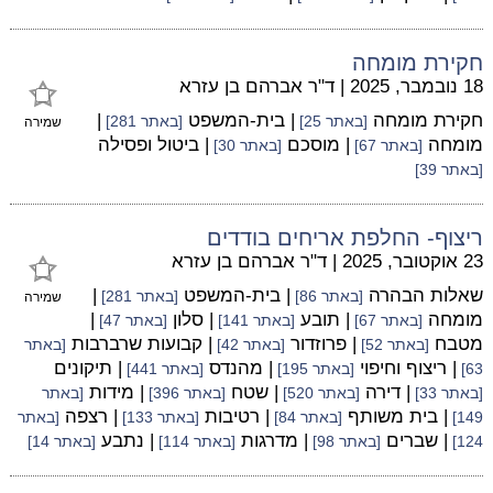
חקירת מומחה
18 נובמבר, 2025
|
ד"ר אברהם בן עזרא
חקירת מומחה
| בית-המשפט
|
[באתר 25]
[באתר 281]
שמירה
מומחה
| מוסכם
| ביטול ופסילה
[באתר 67]
[באתר 30]
[באתר 39]
ריצוף- החלפת אריחים בודדים
23 אוקטובר, 2025
|
ד"ר אברהם בן עזרא
שאלות הבהרה
| בית-המשפט
|
[באתר 86]
[באתר 281]
שמירה
מומחה
| תובע
| סלון
|
[באתר 67]
[באתר 141]
[באתר 47]
מטבח
| פרוזדור
| קבועות שרברבות
[באתר 52]
[באתר 42]
[באתר
| ריצוף וחיפוי
| מהנדס
| תיקונים
63]
[באתר 195]
[באתר 441]
| דירה
| שטח
| מידות
[באתר 33]
[באתר 520]
[באתר 396]
[באתר
| בית משותף
| רטיבות
| רצפה
149]
[באתר 84]
[באתר 133]
[באתר
| שברים
| מדרגות
| נתבע
124]
[באתר 98]
[באתר 114]
[באתר 14]