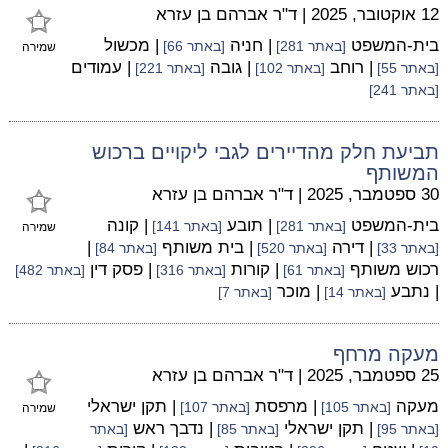
12 אוקטובר, 2025
|
ד"ר אברהם בן עזרא
בית-המשפט
| חניה
| מכשול
[באתר 281]
[באתר 66]
שמירה
| רוחב
| גובה
| עמודים
[באתר 55]
[באתר 102]
[באתר 221]
[באתר 241]
תביעת חלק מהדיירים לגבי ליקויים ברכוש
המשותף
30 ספטמבר, 2025
|
ד"ר אברהם בן עזרא
בית-המשפט
| תובע
| קונה
[באתר 281]
[באתר 141]
שמירה
| דירה
| בית משותף
|
[באתר 33]
[באתר 520]
[באתר 84]
רכוש משותף
| קורות
| פסק דין
[באתר 61]
[באתר 316]
[באתר 482]
| נתבע
| מוכר
[באתר 14]
[באתר 7]
מעקה מרחף
25 ספטמבר, 2025
|
ד"ר אברהם בן עזרא
מעקה
| מרפסת
| תקן ישראלי
[באתר 105]
[באתר 107]
שמירה
| תקן ישראלי
| נדבך ראש
[באתר 95]
[באתר 85]
[באתר