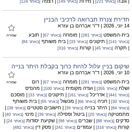
| גובה
| מידות
| רצפה
[באתר 221]
[באתר 149]
[באתר 124]
חדירת צנרת תברואה לרכיבי הבניין
14 יוני, 2026
|
ד"ר אברהם בן עזרא
בית-המשפט
| מומחה
| תובע
[באתר 281]
[באתר 67]
שמירה
| תיקונים
| בית משותף
[באתר 141]
[באתר 33]
[באתר 84]
| תקרה
| קורות
[באתר 45]
[באתר 316]
שיקום בניין עלול להיות כרוך בקבלת היתר בנייה
10 יוני, 2026
|
ד"ר אברהם בן עזרא
בית-המשפט
| מומחה
| רום
[באתר 281]
[באתר 67]
שמירה
ושלח
| ועדה מקומית
| מהנדס
[באתר 355]
[באתר 100]
| אדריכל
| תיקונים
| מוסכם
[באתר 441]
[באתר 161]
[באתר 33]
| חניה
| מכשול
| בית משותף
[באתר 30]
[באתר 66]
[באתר 55]
| היתר בנייה
| חישובים סטטיים
|
[באתר 84]
[באתר 39]
[באתר 38]
מתמטיקה
| ביטול ופסילה
| מינוי
|
[באתר 20]
[באתר 39]
[באתר 40]
סדקים
| שברים
| שקיעת יסודות
|
[באתר 88]
[באתר 98]
[באתר 24]
קורות
| עמודים
| פסק דין
[באתר 316]
[באתר 241]
[באתר 482]