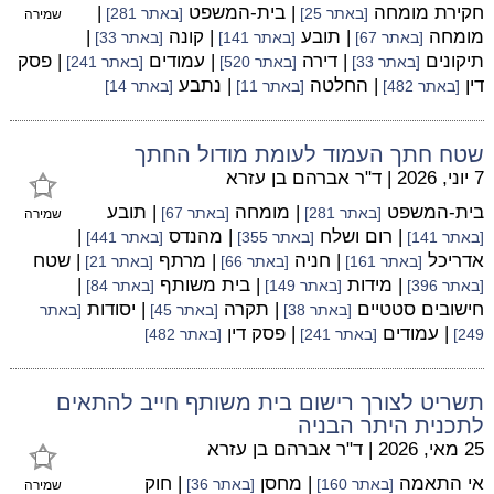
חקירת מומחה
| בית-המשפט
|
[באתר 25]
[באתר 281]
שמירה
מומחה
| תובע
| קונה
|
[באתר 67]
[באתר 141]
[באתר 33]
תיקונים
| דירה
| עמודים
| פסק
[באתר 33]
[באתר 520]
[באתר 241]
דין
| החלטה
| נתבע
[באתר 482]
[באתר 11]
[באתר 14]
שטח חתך העמוד לעומת מודול החתך
7 יוני, 2026
|
ד"ר אברהם בן עזרא
בית-המשפט
| מומחה
| תובע
[באתר 281]
[באתר 67]
שמירה
| רום ושלח
| מהנדס
|
[באתר 141]
[באתר 355]
[באתר 441]
אדריכל
| חניה
| מרתף
| שטח
[באתר 161]
[באתר 66]
[באתר 21]
| מידות
| בית משותף
|
[באתר 396]
[באתר 149]
[באתר 84]
חישובים סטטיים
| תקרה
| יסודות
[באתר 38]
[באתר 45]
[באתר
| עמודים
| פסק דין
249]
[באתר 241]
[באתר 482]
תשריט לצורך רישום בית משותף חייב להתאים
לתכנית היתר הבניה
25 מאי, 2026
|
ד"ר אברהם בן עזרא
אי התאמה
| מחסן
| חוק
[באתר 160]
[באתר 36]
שמירה