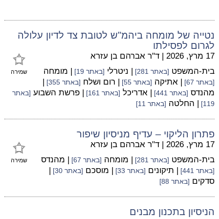
נטייה של מומחה ביהמ"ש לטובת צד לדיון עלולה
לגרום לפסילתו
17 מרץ, 2026
|
ד"ר אברהם בן עזרא
בית-המשפט
| ניטרלי
| מומחה
[באתר 281]
[באתר 19]
שמירה
| אתיקה
| רום ושלח
|
[באתר 67]
[באתר 55]
[באתר 355]
מהנדס
| אדריכל
| פרשת השבוע
[באתר 441]
[באתר 161]
[באתר
| החלטה
119]
[באתר 11]
פתרון הליקוי – עדיף מניסיון שיפור
17 מרץ, 2026
|
ד"ר אברהם בן עזרא
בית-המשפט
| מומחה
| מהנדס
[באתר 281]
[באתר 67]
שמירה
| תיקונים
| מוסכם
|
[באתר 441]
[באתר 33]
[באתר 30]
סדקים
[באתר 88]
הניסיון בתכנון מבנים