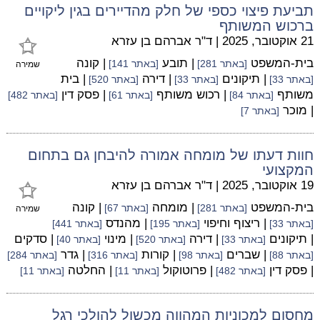
תביעת פיצוי כספי של חלק מהדיירים בגין ליקויים
ברכוש המשותף
21 אוקטובר, 2025
|
ד"ר אברהם בן עזרא
בית-המשפט
| תובע
| קונה
[באתר 281]
[באתר 141]
שמירה
| תיקונים
| דירה
| בית
[באתר 33]
[באתר 33]
[באתר 520]
משותף
| רכוש משותף
| פסק דין
[באתר 84]
[באתר 61]
[באתר 482]
| מוכר
[באתר 7]
חוות דעתו של מומחה אמורה להיבחן גם בתחום
המקצועי
19 אוקטובר, 2025
|
ד"ר אברהם בן עזרא
בית-המשפט
| מומחה
| קונה
[באתר 281]
[באתר 67]
שמירה
| ריצוף וחיפוי
| מהנדס
[באתר 33]
[באתר 195]
[באתר 441]
| תיקונים
| דירה
| מינוי
| סדקים
[באתר 33]
[באתר 520]
[באתר 40]
| שברים
| קורות
| גדר
[באתר 88]
[באתר 98]
[באתר 316]
[באתר 284]
| פסק דין
| פרוטוקול
| החלטה
[באתר 482]
[באתר 11]
[באתר 11]
מחסום למכוניות המהווה מכשול להולכי רגל