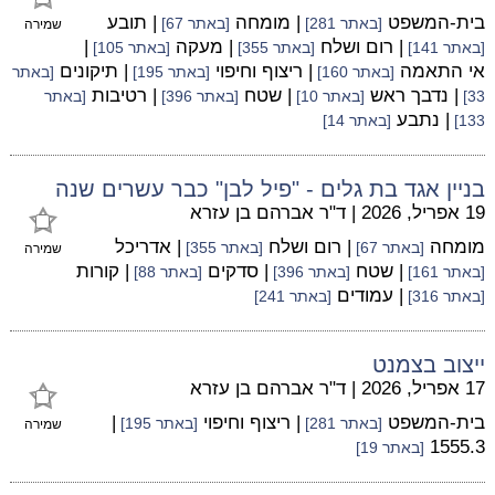
בית-המשפט
| מומחה
| תובע
[באתר 281]
[באתר 67]
שמירה
| רום ושלח
| מעקה
|
[באתר 141]
[באתר 355]
[באתר 105]
אי התאמה
| ריצוף וחיפוי
| תיקונים
[באתר 160]
[באתר 195]
[באתר
| נדבך ראש
| שטח
| רטיבות
33]
[באתר 10]
[באתר 396]
[באתר
| נתבע
133]
[באתר 14]
בניין אגד בת גלים - "פיל לבן" כבר עשרים שנה
19 אפריל, 2026
|
ד"ר אברהם בן עזרא
מומחה
| רום ושלח
| אדריכל
[באתר 67]
[באתר 355]
שמירה
| שטח
| סדקים
| קורות
[באתר 161]
[באתר 396]
[באתר 88]
| עמודים
[באתר 316]
[באתר 241]
ייצוב בצמנט
17 אפריל, 2026
|
ד"ר אברהם בן עזרא
בית-המשפט
| ריצוף וחיפוי
|
[באתר 281]
[באתר 195]
שמירה
1555.3
[באתר 19]