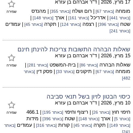
17 מרץ, 2026
|
ד"ר אברהם בן עזרא
מומחה
| רום ושלח
| מהנדס
[באתר 67]
[באתר 355]
שמירה
| אדריכל
| אורך
|
[באתר 441]
[באתר 161]
[באתר 148]
שטח
| רצפה
| תקרה
| עמודים
[באתר 396]
[באתר 124]
[באתר 45]
[באתר 241]
שאלות הבהרה התשובות צריכות להינתן חינם
15 מרץ, 2026
|
ד"ר אברהם בן עזרא
שאלות הבהרה
| בית-המשפט
|
[באתר 86]
[באתר 281]
שמירה
מומחה
| תיקונים
| פסק דין
[באתר 67]
[באתר 33]
[באתר
482]
כיסוי הבטון לזיון בשל תנאי סביבה
10 מרץ, 2026
|
ד"ר אברהם בן עזרא
חיפוי חוץ
| ריצוף וחיפוי
| 466.1
[באתר 26]
[באתר 195]
שמירה
| אורך
| שטח
| מידות
[באתר 5]
[באתר 148]
[באתר 396]
| תקרה
| קורות
| עמודים
[באתר 149]
[באתר 45]
[באתר 316]
[באתר
241]