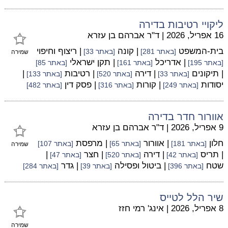
ליקויי רטיבות בדירה
16 אפריל, 2026
|
ד"ר אברהם בן עזרא
בית-המשפט
| קונה
| ריצוף וחיפוי
[באתר 281]
[באתר 33]
שמירה
| אדריכל
| תקן ישראלי
[באתר 195]
[באתר 161]
[באתר 85]
| תיקונים
| דירה
| רטיבות
|
[באתר 33]
[באתר 520]
[באתר 133]
יסודות
| קורות
| פסק דין
[באתר 249]
[באתר 316]
[באתר 482]
אוורור חדר בדירה
9 אפריל, 2026
|
ד"ר אברהם בן עזרא
חלון
| אוורור
| מרפסת
[באתר 181]
[באתר 65]
[באתר 107]
שמירה
| תריס
| דירה
| חצר
|
[באתר 42]
[באתר 520]
[באתר 47]
שטח
| ביטול ופסילה
| גדר
[באתר 396]
[באתר 39]
[באתר 284]
שיר הלל לטייס
8 אפריל, 2026
|
אינג' רמי חזז
שמירה