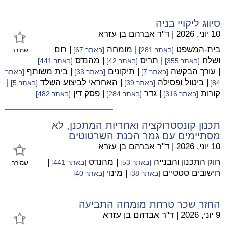
סיווג ליקויי בניה
10 יוני, 2026
|
ד"ר אברהם בן עזרא
בית-המשפט
| מומחה
| רום
[באתר 281]
[באתר 67]
שמירה
ושלח
| תריס
| מהנדס
[באתר 355]
[באתר 42]
[באתר 441]
| עורך הבקשה
| תיקונים
| בית משותף
[באתר 7]
[באתר 33]
[באתר
| ביטול ופסילה
| האחראי לביצוע השלד
|
84]
[באתר 39]
[באתר 5]
קורות
| גדר
| פסק דין
[באתר 316]
[באתר 284]
[באתר 482]
תכנון קונסטרוקציה ואחריות המתכנן, לא
מסתיימים עם גמר הכנת השרטוטים
10 יוני, 2026
|
ד"ר אברהם בן עזרא
חוק התכנון והבנייה
| מהנדס
|
[באתר 53]
[באתר 441]
שמירה
חישובים סטטיים
| מינוי
[באתר 38]
[באתר 40]
החזר שכר טרחת מומחה התביעה
9 יוני, 2026
|
ד"ר אברהם בן עזרא