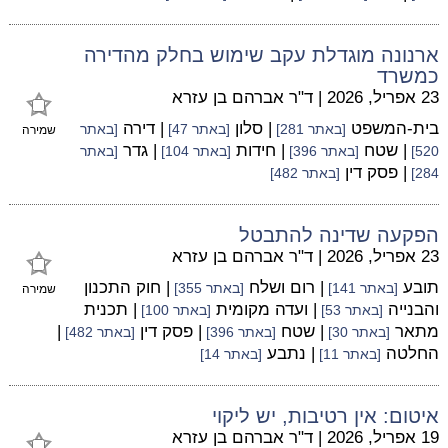
ארנונה מוגדלת עקב שימוש בחלק מהדירה
כמשרד
23 אפריל, 2026
|
ד"ר אברהם בן עזרא
בית-המשפט
| סלון
| דירה
[באתר 281]
[באתר 47]
[באתר
שמירה
| שטח
| חידות
| גדר
520]
[באתר 396]
[באתר 104]
[באתר
| פסק דין
284]
[באתר 482]
הפקעה שדינה להתבטל
23 אפריל, 2026
|
ד"ר אברהם בן עזרא
תובע
| רום ושלח
| חוק התכנון
[באתר 141]
[באתר 355]
שמירה
והבנייה
| ועדה מקומית
| תכנית
[באתר 53]
[באתר 100]
מתאר
| שטח
| פסק דין
|
[באתר 30]
[באתר 396]
[באתר 482]
החלטה
| נתבע
[באתר 11]
[באתר 14]
איטום: אין רטיבות, יש ליקוי
19 אפריל, 2026
|
ד"ר אברהם בן עזרא