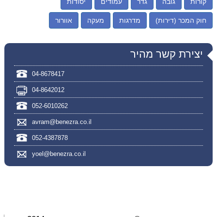
קורות
גובה
גדר
עמודים
יסודות
חוק המכר (דירות)
מדרגות
מעקה
אוורור
יצירת קשר מהיר
04-8678417
04-8642012
052-6010262
avram@benezra.co.il
052-4387878
yoel@benezra.co.il