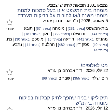
נמצאו 1331 תוצאות לחיפוש שבוצע
מומחה בית המשפט אינו בעל סמכות למנות
מומחי משנה ו/או להורות על בדיקות מעבדה
5 אוגוסט, 2026
|
ד"ר אברהם בן עזרא
בית-המשפט
| מומחה
| תובע
[באתר 281]
[באתר 67]
שמירה
| רום ושלח
| חלון
|
[באתר 141]
[באתר 355]
[באתר 181]
מהנדס
| הודעה
| מוסכם
| מינוי
[באתר 441]
[באתר 16]
[באתר 30]
| פסק דין
| החלטה
| נתבע
[באתר 40]
[באתר 482]
[באתר 11]
[באתר 14]
מט לאלופים!
22 יולי, 2026
|
ד"ר אברהם בן עזרא
רום ושלח
| שברים
[באתר 355]
[באתר 98]
שמירה
תיק ליקויי בניה שהפך לתיק קבלנות בפיקוח
מומחה ביהמ"ש
12 יולי, 2026
|
ד"ר אברהם בן עזרא