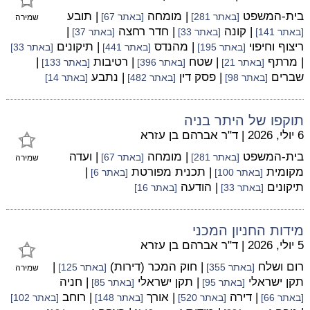
בית-המשפט
| מומחה
| תובע
[באתר 281]
[באתר 67]
שמירה
| קונה
| חדר רחצה
|
[באתר 141]
[באתר 33]
[באתר 37]
ריצוף וחיפוי
| מהנדס
| תיקונים
[באתר 195]
[באתר 441]
[באתר 33]
| מרתף
| שטח
| רטיבות
|
[באתר 21]
[באתר 396]
[באתר 133]
שברים
| פסק דין
| נתבע
[באתר 98]
[באתר 482]
[באתר 14]
תוקפו של היתר בניה
6 יולי, 2026
|
ד"ר אברהם בן עזרא
בית-המשפט
| מומחה
| ועדה
[באתר 281]
[באתר 67]
שמירה
מקומית
| תכנית מפורטת
|
[באתר 100]
[באתר 6]
תיקונים
| הודעה
[באתר 33]
[באתר 16]
מידות החניון המכני
5 יולי, 2026
|
ד"ר אברהם בן עזרא
רום ושלח
| חוק המכר (דירות)
|
[באתר 355]
[באתר 125]
שמירה
תקן ישראלי
| תקן ישראלי
| חניה
[באתר 95]
[באתר 85]
| דירה
| אורך
| רוחב
[באתר 66]
[באתר 520]
[באתר 148]
[באתר 102]