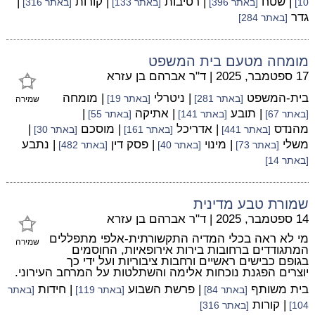
| שטח
| רטיבות
| קורות
|
10]
[באתר 396]
[באתר 133]
[באתר 316]
גדר
[באתר 284]
מומחה מטעם בית המשפט
17 ספטמבר, 2025
|
ד"ר אברהם בן עזרא
בית-המשפט
| ניטרלי
| מומחה
[באתר 281]
[באתר 19]
שמירה
| תובע
| אתיקה
|
[באתר 67]
[באתר 141]
[באתר 55]
מהנדס
| אדריכל
| מוסכם
|
[באתר 441]
[באתר 161]
[באתר 30]
משלי
| מינוי
| פסק דין
| נתבע
[באתר 73]
[באתר 40]
[באתר 482]
[באתר 14]
שמורת טבע מדינית
14 ספטמבר, 2025
|
ד"ר אברהם בן עזרא
מי לא ראה בכלי המדיה התקשורתית-אלפי מתפללים
שמירה
המתגודדים ברחובות בירות אירופאיות, החוסמים
בגופם כבישים ראשיים ורחבות ציבוריות ועל ידי כך
יוצרים הפגנת נוכחות אלימה והשתלטות על המרחב העירוני.
בית משותף
| פרשת השבוע
| חידות
[באתר 84]
[באתר 119]
[באתר
| קורות
104]
[באתר 316]