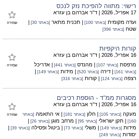
רישוי: מתווה להפיכת נזק לנכס
17 אפריל, 2026
|
ד"ר אברהם בן עזרא
ועדה מקומית
| תכנית מתאר
|
[באתר 100]
[באתר 30]
שמירה
שטח
[באתר 396]
קורות היקפיות
16 אפריל, 2026
|
ד"ר אברהם בן עזרא
מרפסת
| מהנדס
| אדריכל
[באתר 107]
[באתר 441]
שמירה
| דירה
| מידות
|
[באתר 161]
[באתר 520]
[באתר 149]
רצפה
| קורות
[באתר 124]
[באתר 316]
מסגרות ממ"ד - הוספת רכיבים
16 אפריל, 2026
|
ד"ר אברהם בן עזרא
מעקה
| חלון
| אי התאמה
[באתר 105]
[באתר 181]
[באתר
שמירה
| תקן ישראלי
| מרחב מוגן
|
160]
[באתר 95]
[באתר 26]
מידות
| משלי
| ביטול ופסילה
|
[באתר 149]
[באתר 73]
[באתר 39]
יסודות
[באתר 249]